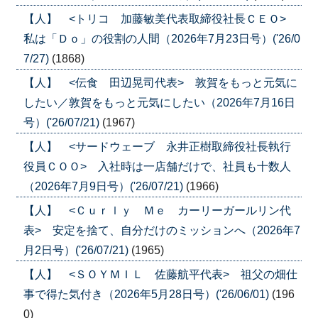
【人】 <トリコ 加藤敏美代表取締役社長ＣＥＯ>
私は「Ｄｏ」の役割の人間（2026年7月23日号）('26/0
7/27)
(1868)
【人】 <伝食 田辺晃司代表> 敦賀をもっと元気に
したい／敦賀をもっと元気にしたい（2026年7月16日
号）('26/07/21)
(1967)
【人】 <サードウェーブ 永井正樹取締役社長執行
役員ＣＯＯ> 入社時は一店舗だけで、社員も十数人
（2026年7月9日号）('26/07/21)
(1966)
【人】 <Ｃｕｒｌｙ Ｍｅ カーリーガールリン代
表> 安定を捨て、自分だけのミッションへ（2026年7
月2日号）('26/07/21)
(1965)
【人】 <ＳＯＹＭＩＬ 佐藤航平代表> 祖父の畑仕
事で得た気付き（2026年5月28日号）('26/06/01)
(196
0)