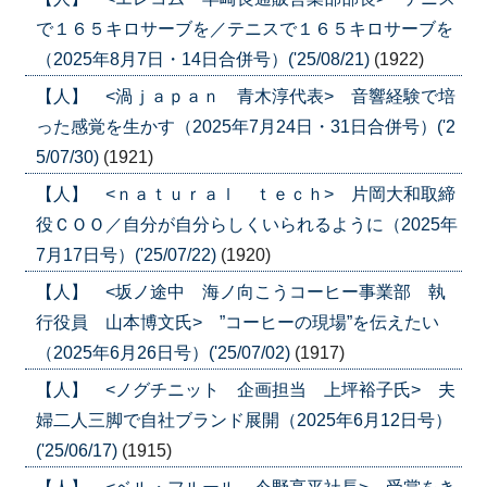
で１６５キロサーブを／テニスで１６５キロサーブを
（2025年8月7日・14日合併号）('25/08/21)
(1922)
【人】 <渦ｊａｐａｎ 青木淳代表> 音響経験で培
った感覚を生かす（2025年7月24日・31日合併号）('2
5/07/30)
(1921)
【人】 <ｎａｔｕｒａｌ ｔｅｃｈ> 片岡大和取締
役ＣＯＯ／自分が自分らしくいられるように（2025年
7月17日号）('25/07/22)
(1920)
【人】 <坂ノ途中 海ノ向こうコーヒー事業部 執
行役員 山本博文氏> ”コーヒーの現場”を伝えたい
（2025年6月26日号）('25/07/02)
(1917)
【人】 <ノグチニット 企画担当 上坪裕子氏> 夫
婦二人三脚で自社ブランド展開（2025年6月12日号）
('25/06/17)
(1915)