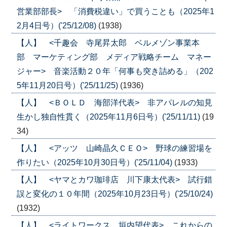
営業部部長> 「消費税違い」で買うことも（2025年1
2月4日号）('25/12/08)
(1938)
【人】 <千趣会 寺尾昇太郎 ベルメゾン事業本
部 マーケティング部 メディア戦略チーム マネー
ジャー> 音楽活動２０年「何事も突き詰める」（202
5年11月20日号）('25/11/25)
(1936)
【人】 <ＢＯＬＤ 海部洋代表> 非アパレルの知見
生かし独自性貫く（2025年11月6日号）('25/11/11)
(19
34)
【人】 <アッツ 山崎晶久ＣＥＯ> 野球の練習場を
作りたい（2025年10月30日号）('25/11/04)
(1933)
【人】 <ヤマとカワ珈琲店 川下康太代表> 試行錯
誤と変化の１０年間（2025年10月23日号）('25/10/24)
(1932)
【人】 <ライトワークス 垣内望代表> これからの