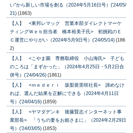
い”から新しい市場を創る（2024年5月16日号）('24/05/
21)
(1863)
【人】 <東邦レマック 営業本部ダイレクトマーケ
ティングＷｅｂ担当者 橋本裕美子氏> 初挑戦のＥ
Ｃ運営にやりがい（2024年5月9日号）('24/05/14)
(186
2)
【人】 <こやま園 専務取締役 小山海氏> 子ども
のころは「まずかった」（2024年4月25日・5月2日合
併号）('24/04/26)
(1861)
【人】 <ｍｅｄｅｒｉ 坂梨亜里咲社長> 諦めなけ
れば、選んだ結果を正解にできる（2024年4月11日
号）('24/04/16)
(1859)
【人】 <ヤマダデンキ 後藤賢志インターネット事
業部長> 「うちの妻をお姫さまに」（2024年2月29日
号）('24/03/05)
(1853)