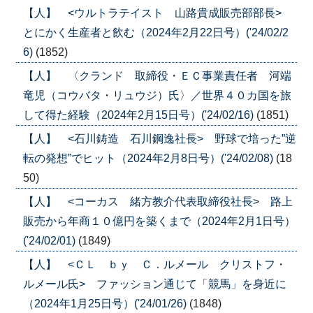
【人】 <ウルトラテイスト 山路貴成販売部部長>
とにかく生産者と飲む（2024年2月22日号）('24/02/2
6)
(1852)
【人】 〈クランド 取締役・ＥＣ事業責任者 河端
竜児（コウバタ・リュウジ）氏〉／世界４０カ国を旅
して得た経験（2024年2月15日号）('24/02/16)
(1851)
【人】 <石川鋳造 石川鋼逸社長> 野球で培った”逆
転の発想”でヒット（2024年2月8日号）('24/02/08)
(18
50)
【人】 <コーカス 緒方教介代表取締役社長> 路上
販売から年商１０億円を築くまで（2024年2月1日号）
('24/02/01)
(1849)
【人】 <ＣＬ ｂｙ Ｃ．ルメール クリストフ・
ルメール氏> ファッション通じて「競馬」を身近に
（2024年1月25日号）('24/01/26)
(1848)