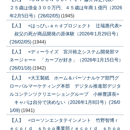
２５歳は借金３００万円、４５歳は年商１億円（2026
年2月5日号）('26/02/05)
(1945)
【人】 <はっぴぃａｎｄプロジェクト 辻瑞惠代表>
叔父の死が商品開発の原体験（2026年1月29日号）
('26/02/05)
(1944)
【人】 <ディーライズ 宮川裕之システム開発部マ
ネージャー> 「カープが好き」（2026年1月15日号）
('26/01/16)
(1942)
【人】 <大王製紙 ホーム＆パーソナルケア部門グ
ローバルマーケティング本部 デジタル推進部デジタ
ルコンテンツクリエーショングループ 小林豊課長>
キャパは自分で決めない（2026年1月8日号）('26/0
1/09)
(1941)
【人】 <ローソンエンタテインメント 竹野智博ｒ
ｅｃｏｒｄ ｓｈｏｐ事業部ｒｅｃｏｒｄ ｓｈｏｐ