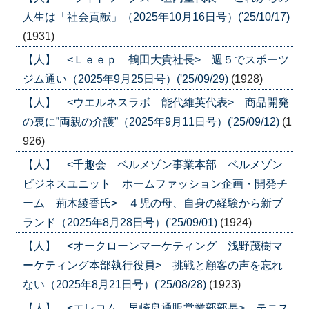
人生は「社会貢献」（2025年10月16日号）('25/10/17)
(1931)
【人】 <Ｌｅｅｐ 鶴田大貴社長> 週５でスポーツ
ジム通い（2025年9月25日号）('25/09/29)
(1928)
【人】 <ウエルネスラボ 能代維英代表> 商品開発
の裏に”両親の介護”（2025年9月11日号）('25/09/12)
(1
926)
【人】 <千趣会 ベルメゾン事業本部 ベルメゾン
ビジネスユニット ホームファッション企画・開発チ
ーム 荊木綾香氏> ４児の母、自身の経験から新ブ
ランド（2025年8月28日号）('25/09/01)
(1924)
【人】 <オークローンマーケティング 浅野茂樹マ
ーケティング本部執行役員> 挑戦と顧客の声を忘れ
ない（2025年8月21日号）('25/08/28)
(1923)
【人】 <エレコム 早崎良通販営業部部長> テニス