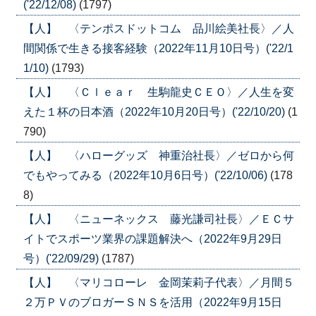
('22/12/08)
(1797)
【人】 〈テンポスドットコム 品川絵美社長〉／人
間関係で生きる接客経験（2022年11月10日号）('22/1
1/10)
(1793)
【人】 〈Ｃｌｅａｒ 生駒龍史ＣＥＯ〉／人生を変
えた１杯の日本酒（2022年10月20日号）('22/10/20)
(1
790)
【人】 〈ハローグッズ 神重治社長〉／ゼロから何
でもやってみる（2022年10月6日号）('22/10/06)
(178
8)
【人】 〈ニューネックス 藤光謙司社長〉／ＥＣサ
イトでスポーツ業界の課題解決へ（2022年9月29日
号）('22/09/29)
(1787)
【人】 〈マリコローレ 金岡茉莉子代表〉／月間５
２万ＰＶのブロガーＳＮＳを活用（2022年9月15日