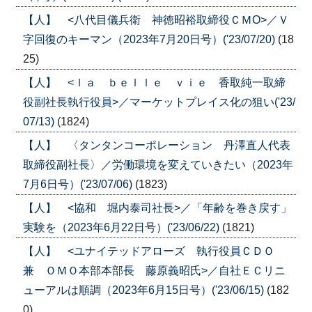
【人】 <八代目儀兵衛 神徳昭裕取締役ＣＭО>／Ｖ
字回復のキーマン（2023年7月20日号）('23/07/20)
(18
25)
【人】 <ｌａ ｂｅｌｌｅ ｖｉｅ 香取純一取締
役副社長執行役員>／マーケットプレイス化の狙い('23/
07/13)
(1824)
【人】 〈タンタンコーポレーション 丹澤直人代表
取締役副社長〉／労働環境を変えていきたい（2023年
7月6日号）('23/07/06)
(1823)
【人】 <協和 堀内泰司社長>／「年齢を巻き戻す」
実験を（2023年6月22日号）('23/06/22)
(1821)
【人】 <ユナイテッドアローズ 執行役員ＣＤＯ
兼 ＯＭＯ本部本部長 藤原義昭氏>／自社ＥＣリニ
ューアルは順調（2023年6月15日号）('23/06/15)
(182
0)