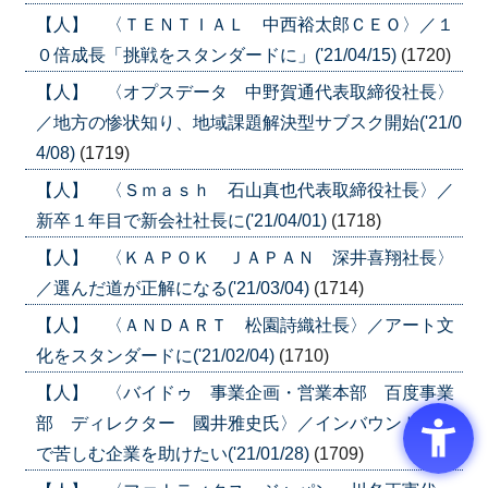
【人】 〈ＴＥＮＴＩＡＬ 中西裕太郎ＣＥＯ〉／１
０倍成長「挑戦をスタンダードに」('21/04/15)
(1720)
【人】 〈オプスデータ 中野賀通代表取締役社長〉
／地方の惨状知り、地域課題解決型サブスク開始('21/0
4/08)
(1719)
【人】 〈Ｓｍａｓｈ 石山真也代表取締役社長〉／
新卒１年目で新会社社長に('21/04/01)
(1718)
【人】 〈ＫＡＰＯＫ ＪＡＰＡＮ 深井喜翔社長〉
／選んだ道が正解になる('21/03/04)
(1714)
【人】 〈ＡＮＤＡＲＴ 松園詩織社長〉／アート文
化をスタンダードに('21/02/04)
(1710)
【人】 〈バイドゥ 事業企画・営業本部 百度事業
部 ディレクター 國井雅史氏〉／インバウンド消滅
で苦しむ企業を助けたい('21/01/28)
(1709)