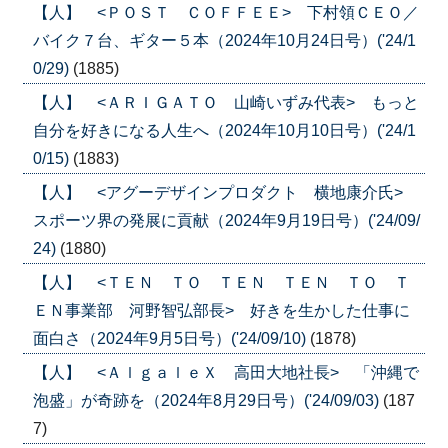
【人】 <ＰＯＳＴ ＣＯＦＦＥＥ> 下村領ＣＥＯ／
バイク７台、ギター５本（2024年10月24日号）('24/1
0/29)
(1885)
【人】 <ＡＲＩＧＡＴＯ 山崎いずみ代表> もっと
自分を好きになる人生へ（2024年10月10日号）('24/1
0/15)
(1883)
【人】 <アグーデザインプロダクト 横地康介氏>
スポーツ界の発展に貢献（2024年9月19日号）('24/09/
24)
(1880)
【人】 <ＴＥＮ ＴＯ ＴＥＮ ＴＥＮ ＴＯ Ｔ
ＥＮ事業部 河野智弘部長> 好きを生かした仕事に
面白さ（2024年9月5日号）('24/09/10)
(1878)
【人】 <ＡｌｇａｌｅＸ 高田大地社長> 「沖縄で
泡盛」が奇跡を（2024年8月29日号）('24/09/03)
(187
7)