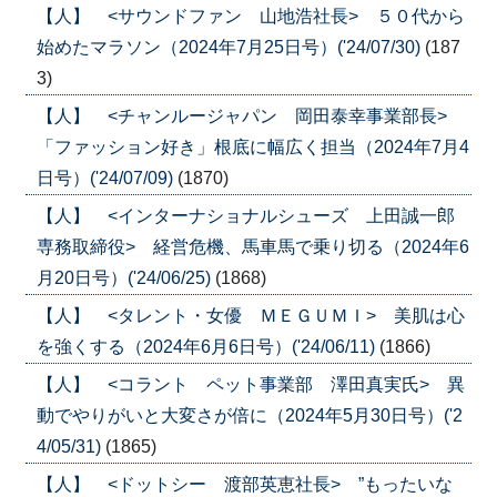
【人】 <サウンドファン 山地浩社長> ５０代から
始めたマラソン（2024年7月25日号）('24/07/30)
(187
3)
【人】 <チャンルージャパン 岡田泰幸事業部長>
「ファッション好き」根底に幅広く担当（2024年7月4
日号）('24/07/09)
(1870)
【人】 <インターナショナルシューズ 上田誠一郎
専務取締役> 経営危機、馬車馬で乗り切る（2024年6
月20日号）('24/06/25)
(1868)
【人】 <タレント・女優 ＭＥＧＵＭＩ> 美肌は心
を強くする（2024年6月6日号）('24/06/11)
(1866)
【人】 <コラント ペット事業部 澤田真実氏> 異
動でやりがいと大変さが倍に（2024年5月30日号）('2
4/05/31)
(1865)
【人】 <ドットシー 渡部英恵社長> ”もったいな