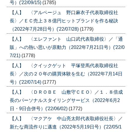
号）('22/09/15)
(1785)
【人】 〈アルページュ 野口麻衣子代表取締役社
長〉／ＥＣ売上３８億円ヒットブランドを作る秘訣
（2022年7月28日号）('22/07/28)
(1779)
【人】 〈エレファント 山口武代表取締役〉／「通
販」への熱い思いが原動力（2022年7月21日号）('22/0
7/21)
(1778)
【人】 〈クイックゲット 平塚登馬代表取締役社
長〉／次の２０年の購買体験を生む（2022年7月14日
号）('22/07/14)
(1777)
【人】 〈ＤＲＯＢＥ 山敷守ＣＥＯ〉／１．８倍成
長のパーソナルスタイリングサービス（2022年6月2
日・9日合併号）('22/06/02)
(1772)
【人】 〈マクアケ 中山亮太郎代表取締役社長〉／
新たな商流作りに邁進（2022年5月19日号）('22/05/1