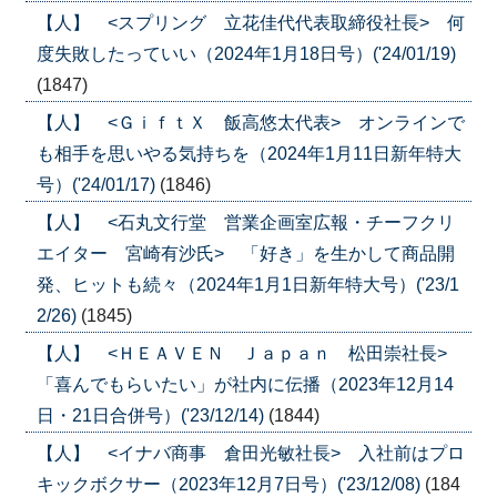
【人】 <スプリング 立花佳代代表取締役社長> 何
度失敗したっていい（2024年1月18日号）('24/01/19)
(1847)
【人】 <ＧｉｆｔＸ 飯高悠太代表> オンラインで
も相手を思いやる気持ちを（2024年1月11日新年特大
号）('24/01/17)
(1846)
【人】 <石丸文行堂 営業企画室広報・チーフクリ
エイター 宮崎有沙氏> 「好き」を生かして商品開
発、ヒットも続々（2024年1月1日新年特大号）('23/1
2/26)
(1845)
【人】 <ＨＥＡＶＥＮ Ｊａｐａｎ 松田崇社長>
「喜んでもらいたい」が社内に伝播（2023年12月14
日・21日合併号）('23/12/14)
(1844)
【人】 <イナバ商事 倉田光敏社長> 入社前はプロ
キックボクサー（2023年12月7日号）('23/12/08)
(184