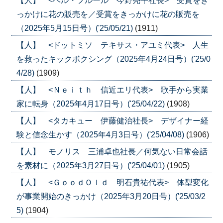
【人】 <ベル・フルール 今野亮平社長> 受賞をき
っかけに花の販売を／受賞をきっかけに花の販売を
（2025年5月15日号）('25/05/21)
(1911)
【人】 <ドットミソ テキサス・アユミ代表> 人生
を救ったキックボクシング（2025年4月24日号）('25/0
4/28)
(1909)
【人】 <Ｎｅｉｔｈ 信近エリ代表> 歌手から実業
家に転身（2025年4月17日号）('25/04/22)
(1908)
【人】 <タカキュー 伊藤健治社長> デザイナー経
験と信念生かす（2025年4月3日号）('25/04/08)
(1906)
【人】 モノリス 三浦卓也社長／何気ない日常会話
を素材に（2025年3月27日号）('25/04/01)
(1905)
【人】 <ＧｏｏｄＯｌｄ 明石貴祐代表> 体型変化
が事業開始のきっかけ（2025年3月20日号）('25/03/2
5)
(1904)