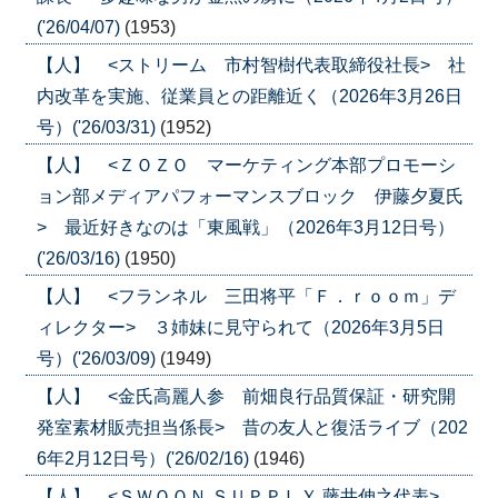
('26/04/07)
(1953)
【人】 <ストリーム 市村智樹代表取締役社長> 社
内改革を実施、従業員との距離近く（2026年3月26日
号）('26/03/31)
(1952)
【人】 <ＺＯＺＯ マーケティング本部プロモーシ
ョン部メディアパフォーマンスブロック 伊藤夕夏氏
> 最近好きなのは「東風戦」（2026年3月12日号）
('26/03/16)
(1950)
【人】 <フランネル 三田将平「Ｆ．ｒｏｏｍ」デ
ィレクター> ３姉妹に見守られて（2026年3月5日
号）('26/03/09)
(1949)
【人】 <金氏高麗人参 前畑良行品質保証・研究開
発室素材販売担当係長> 昔の友人と復活ライブ（202
6年2月12日号）('26/02/16)
(1946)
【人】 <ＳＷＯＯＮ ＳＵＰＰＬＹ 藤井伸之代表>