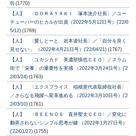
9)
(1770)
【人】 〈ＤＯＲＡＹＡＫＩ 塚本洸介社長〉／ユー
チューバーのヒカルが出資（2022年5月12日号）('22/0
5/12)
(1769)
【人】 〈愛しとーと 岩本凌社長〉／「自分を良く
見せない」 （2022年4月21日号）('22/04/21)
(1767)
【人】 〈ユカシカド 美濃部慎也ＣＥＯ〉／スラム
街で「栄養」の重要性を実感 （2022年3月24日号）('2
2/03/24)
(1763)
【人】 〈エクスプライス 稲積憲代表取締役社長〉
／さらなる飛躍へ変革進める （2022年3月10日号）('2
2/03/10)
(1761)
【人】 〈ＢＥＥＮＯＳ 直井聖太ＣＥＯ〉／変化に
翻弄されないシンプル思考が鍵 （2022年1月27日号）
('22/01/27)
(1755)