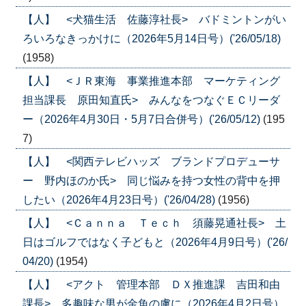
【人】 <犬猫生活 佐藤淳社長> バドミントンがい
ろいろなきっかけに（2026年5月14日号）('26/05/18)
(1958)
【人】 <ＪＲ東海 事業推進本部 マーケティング
担当課長 原田知直氏> みんなをつなぐＥＣリーダ
ー（2026年4月30日・5月7日合併号）('26/05/12)
(195
7)
【人】 <関西テレビハッズ ブランドプロデューサ
ー 野内ほのか氏> 同じ悩みを持つ女性の背中を押
したい（2026年4月23日号）('26/04/28)
(1956)
【人】 <Ｃａｎｎａ Ｔｅｃｈ 須藤晃通社長> 土
日はゴルフではなく子どもと（2026年4月9日号）('26/
04/20)
(1954)
【人】 <アクト 管理本部 ＤＸ推進課 吉田和由
課長> 多趣味な男が金魚の虜に（2026年4月2日号）