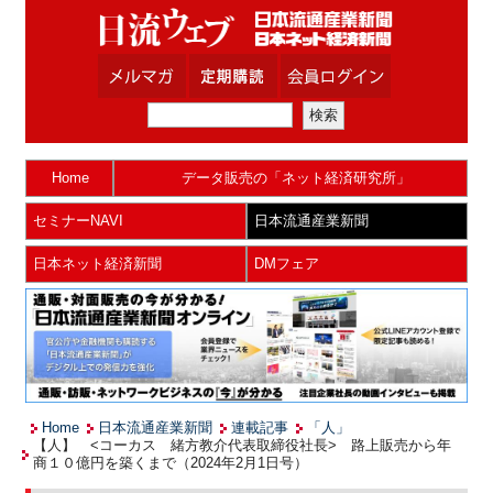
Home
データ販売の「ネット経済研究所」
セミナーNAVI
日本流通産業新聞
日本ネット経済新聞
DMフェア
Home
日本流通産業新聞
連載記事
「人」
【人】 <コーカス 緒方教介代表取締役社長> 路上販売から年
商１０億円を築くまで（2024年2月1日号）