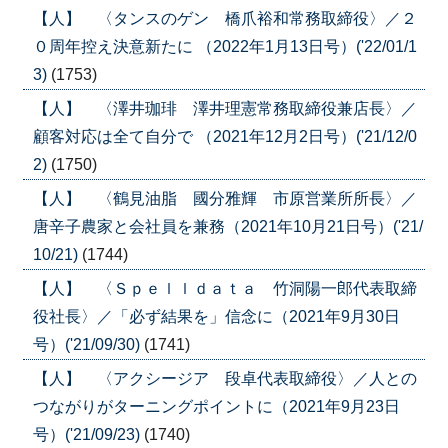
【人】 〈タンスのゲン 橋爪裕和常務取締役〉／２
０周年控え決意新たに （2022年1月13日号）('22/01/1
3)
(1753)
【人】 〈澤井珈琲 澤井理憲常務取締役兼店長〉／
顧客対応は全て自分で （2021年12月2日号）('21/12/0
2)
(1750)
【人】 〈鶴見油脂 國分雅輝 市原営業所所長〉／
唐辛子農家と会社員を兼務（2021年10月21日号）('21/
10/21)
(1744)
【人】 〈Ｓｐｅｌｌｄａｔａ 竹洞陽一郎代表取締
役社長〉／「必ず結果を」信念に（2021年9月30日
号）('21/09/30)
(1741)
【人】 〈アクシージア 段卓代表取締役〉／人との
つながりがターニングポイントに（2021年9月23日
号）('21/09/23)
(1740)