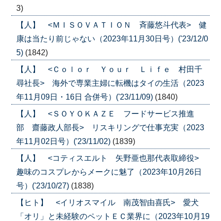
3)
【人】 <ＭＩＳＯＶＡＴＩＯＮ 斉藤悠斗代表> 健
康は当たり前じゃない（2023年11月30日号）('23/12/0
5)
(1842)
【人】 <Ｃｏｌｏｒ Ｙｏｕｒ Ｌｉｆｅ 村田千
尋社長> 海外で専業主婦に転機はタイの生活（2023
年11月09日・16日 合併号）('23/11/09)
(1840)
【人】 <ＳＯＹＯＫＡＺＥ フードサービス推進
部 齋藤政人部長> リスキリングで仕事充実（2023
年11月02日号）('23/11/02)
(1839)
【人】 <コティスエルト 矢野亜也那代表取締役>
趣味のコスプレからメークに魅了（2023年10月26日
号）('23/10/27)
(1838)
【ヒト】 <イリオスマイル 南茂智由喜氏> 愛犬
「オリ」と未経験のペットＥＣ業界に（2023年10月19