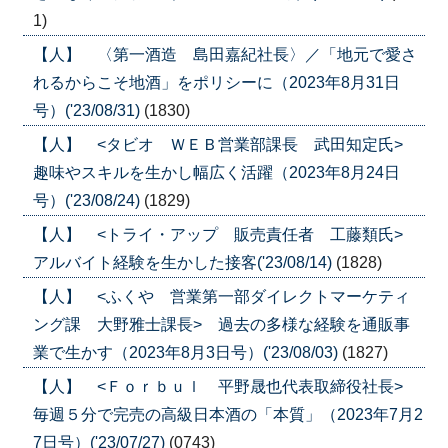
1)
【人】 〈第一酒造 島田嘉紀社長〉／「地元で愛さ
れるからこそ地酒」をポリシーに（2023年8月31日
号）('23/08/31)
(1830)
【人】 <タビオ ＷＥＢ営業部課長 武田知定氏>
趣味やスキルを生かし幅広く活躍（2023年8月24日
号）('23/08/24)
(1829)
【人】 <トライ・アップ 販売責任者 工藤類氏>
アルバイト経験を生かした接客('23/08/14)
(1828)
【人】 <ふくや 営業第一部ダイレクトマーケティ
ング課 大野雅士課長> 過去の多様な経験を通販事
業で生かす（2023年8月3日号）('23/08/03)
(1827)
【人】 <Ｆｏｒｂｕｌ 平野晟也代表取締役社長>
毎週５分で完売の高級日本酒の「本質」（2023年7月2
7日号）('23/07/27)
(0743)