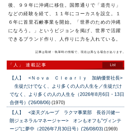
後、９９年に沖縄に移住。国際通りで「道売り」
などの経験を経て、１１年にコーカスを設立。１
６年に首里石鹸事業を開始。「世界のための沖縄
になろう。」というビジョンを掲げ、世界で活躍
できるブランド作り、人作りに力を入れている。
記事は取材・執筆時の情報で、現在は異なる場合があります。
「人」 連載記事
List
【人】 <Ｎｏｖａ Ｃｌｅａｒｌｙ 加納優誉社長>
生徒だけでなく、より多くの人の人生を／生徒だけ
でなく、より多くの人の人生を（2026年8月6日・13日
合併号）('26/08/06)
(1970)
【人】 <楽天グループ ラクマ事業部 長谷川健一
朗ジェネラルマネージャー> オンもオフも”ヴィンテ
ージ”に夢中（2026年7月30日号）('26/08/03)
(1969)