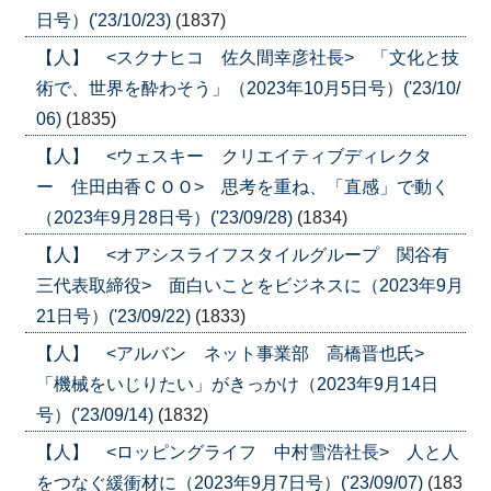
日号）('23/10/23)
(1837)
【人】 <スクナヒコ 佐久間幸彦社長> 「文化と技
術で、世界を酔わそう」（2023年10月5日号）('23/10/
06)
(1835)
【人】 <ウェスキー クリエイティブディレクタ
ー 住田由香ＣＯＯ> 思考を重ね、「直感」で動く
（2023年9月28日号）('23/09/28)
(1834)
【人】 <オアシスライフスタイルグループ 関谷有
三代表取締役> 面白いことをビジネスに（2023年9月
21日号）('23/09/22)
(1833)
【人】 <アルバン ネット事業部 高橋晋也氏>
「機械をいじりたい」がきっかけ（2023年9月14日
号）('23/09/14)
(1832)
【人】 <ロッピングライフ 中村雪浩社長> 人と人
をつなぐ緩衝材に（2023年9月7日号）('23/09/07)
(183