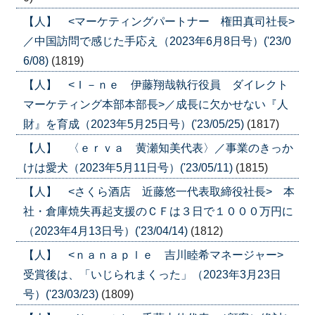
【人】 <マーケティングパートナー 権田真司社長>
／中国訪問で感じた手応え（2023年6月8日号）('23/0
6/08)
(1819)
【人】 <Ｉ－ｎｅ 伊藤翔哉執行役員 ダイレクト
マーケティング本部本部長>／成長に欠かせない『人
財』を育成（2023年5月25日号）('23/05/25)
(1817)
【人】 〈ｅｒｖａ 黄瀬知美代表〉／事業のきっか
けは愛犬（2023年5月11日号）('23/05/11)
(1815)
【人】 <さくら酒店 近藤悠一代表取締役社長> 本
社・倉庫焼失再起支援のＣＦは３日で１０００万円に
（2023年4月13日号）('23/04/14)
(1812)
【人】 <ｎａｎａｐｌｅ 吉川睦希マネージャー>
受賞後は、「いじられまくった」（2023年3月23日
号）('23/03/23)
(1809)