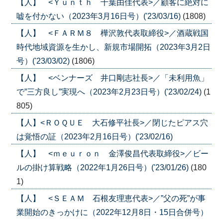
【人】 <Ｙｕｎｔｈ 千葉由佳代表>／顧客に絶対に
嘘を付かない（2023年3月16日号）('23/03/16)
(1808)
【人】 <ＦＡＲＭ８ 樺沢敦代表取締役>／酒蔵戦国
時代地域資源を生かし、新規市場開拓（2023年3月2日
号）('23/03/02)
(1806)
【人】 <ベンナーズ 井口剛志社長>／「未利用魚」
で”三方良し”実現へ（2023年2月23日号）('23/02/24)
(1
805)
【人】<ＲＯＱＵＥ 大石修平社長>／閉じたピアス穴
は覚悟の証（2023年2月16日号）('23/02/16)
【人】 <ｍｅｕｒｏｎ 金澤俊昌代表取締役>／ビー
ルの掛け算戦略（2022年1月26日号）('23/01/26)
(180
1)
【人】 <ＳＥＡＭ 石根友理恵代表>／”父の死”が事
業開始のきっかけに（2022年12月8日・15日合併号）