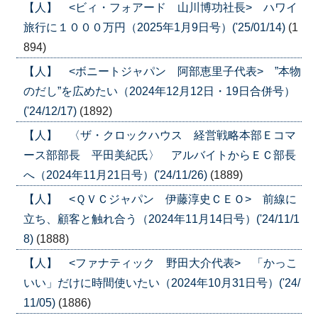
【人】 <ビィ・フォアード 山川博功社長> ハワイ
旅行に１０００万円（2025年1月9日号）('25/01/14)
(1
894)
【人】 <ボニートジャパン 阿部恵里子代表> ”本物
のだし”を広めたい（2024年12月12日・19日合併号）
('24/12/17)
(1892)
【人】 〈ザ・クロックハウス 経営戦略本部Ｅコマ
ース部部長 平田美紀氏〉 アルバイトからＥＣ部長
へ（2024年11月21日号）('24/11/26)
(1889)
【人】 <ＱＶＣジャパン 伊藤淳史ＣＥＯ> 前線に
立ち、顧客と触れ合う（2024年11月14日号）('24/11/1
8)
(1888)
【人】 <ファナティック 野田大介代表> 「かっこ
いい」だけに時間使いたい（2024年10月31日号）('24/
11/05)
(1886)