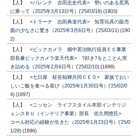
【人】 <パレンテ 吉田忠史代表> 勢いのある尻馬
に乗って（2025年3月13日号）('25/03/18)
(1903)
【人】 <トラーナ 志田典道代表> 知育玩具の販売
面の少なさに驚き（2025年3月6日号）('25/03/11)
(190
2)
【人】 <ビックカメラ 畑中英治執行役員ＥＣ事業
部長兼ビックカメラ楽天代表> ?好き?をとことん突
き詰める（2025年2月6日号）('25/02/10)
(1898)
【人】 <七日屋 柾谷知輝共同ＣＥＯ> 家族でおい
しいご飯を食べる喜び（2025年1月30日号）('25/02/0
4)
(1897)
【人】 <ニッセン ライフスタイル本部インテリジ
ェンスＢＵ（インテリア事業）部長 佐久間悠氏>
コール対応の経験が生きた（2025年1月23日号）('25/0
1/28)
(1896)