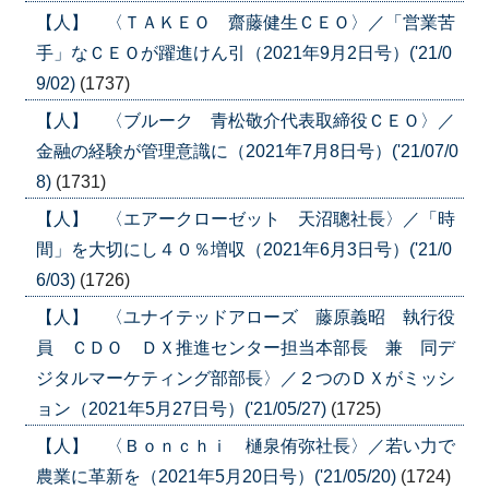
【人】 〈ＴＡＫＥＯ 齋藤健生ＣＥＯ〉／「営業苦
手」なＣＥＯが躍進けん引（2021年9月2日号）('21/0
9/02)
(1737)
【人】 〈ブルーク 青松敬介代表取締役ＣＥＯ〉／
金融の経験が管理意識に（2021年7月8日号）('21/07/0
8)
(1731)
【人】 〈エアークローゼット 天沼聰社長〉／「時
間」を大切にし４０％増収（2021年6月3日号）('21/0
6/03)
(1726)
【人】 〈ユナイテッドアローズ 藤原義昭 執行役
員 ＣＤＯ ＤＸ推進センター担当本部長 兼 同デ
ジタルマーケティング部部長〉／２つのＤＸがミッシ
ョン（2021年5月27日号）('21/05/27)
(1725)
【人】 〈Ｂｏｎｃｈｉ 樋泉侑弥社長〉／若い力で
農業に革新を（2021年5月20日号）('21/05/20)
(1724)