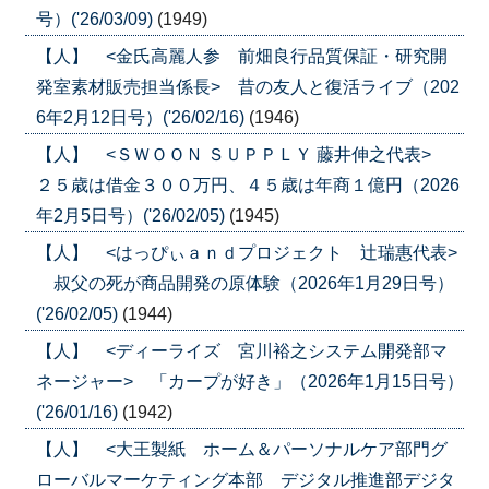
号）('26/03/09)
(1949)
【人】 <金氏高麗人参 前畑良行品質保証・研究開
発室素材販売担当係長> 昔の友人と復活ライブ（202
6年2月12日号）('26/02/16)
(1946)
【人】 <ＳＷＯＯＮ ＳＵＰＰＬＹ 藤井伸之代表>
２５歳は借金３００万円、４５歳は年商１億円（2026
年2月5日号）('26/02/05)
(1945)
【人】 <はっぴぃａｎｄプロジェクト 辻瑞惠代表>
叔父の死が商品開発の原体験（2026年1月29日号）
('26/02/05)
(1944)
【人】 <ディーライズ 宮川裕之システム開発部マ
ネージャー> 「カープが好き」（2026年1月15日号）
('26/01/16)
(1942)
【人】 <大王製紙 ホーム＆パーソナルケア部門グ
ローバルマーケティング本部 デジタル推進部デジタ