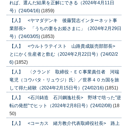
れば、選んだ結果を正解にできる（2024年4月11日
号）('24/04/16)
(1859)
【人】 <ヤマダデンキ 後藤賢志インターネット事
業部長> 「うちの妻をお姫さまに」（2024年2月29日
号）('24/03/05)
(1853)
【人】 <ウルトラテイスト 山路貴成販売部部長>
とにかく生産者と飲む（2024年2月22日号）('24/02/2
6)
(1852)
【人】 〈クランド 取締役・ＥＣ事業責任者 河端
竜児（コウバタ・リュウジ）氏〉／世界４０カ国を旅
して得た経験（2024年2月15日号）('24/02/16)
(1851)
【人】 <石川鋳造 石川鋼逸社長> 野球で培った”逆
転の発想”でヒット（2024年2月8日号）('24/02/08)
(18
50)
【人】 <コーカス 緒方教介代表取締役社長> 路上