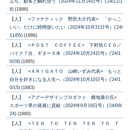
立ち、顧客と触れ合う（2024年11月14日号）('24/11/1
8)
(1888)
【人】 <ファナティック 野田大介代表> 「かっこ
いい」だけに時間使いたい（2024年10月31日号）('24/
11/05)
(1886)
【人】 <ＰＯＳＴ ＣＯＦＦＥＥ> 下村領ＣＥＯ／
バイク７台、ギター５本（2024年10月24日号）('24/1
0/29)
(1885)
【人】 <ＡＲＩＧＡＴＯ 山崎いずみ代表> もっと
自分を好きになる人生へ（2024年10月10日号）('24/1
0/15)
(1883)
【人】 <アグーデザインプロダクト 横地康介氏>
スポーツ界の発展に貢献（2024年9月19日号）('24/09/
24)
(1880)
【人】 <ＴＥＮ ＴＯ ＴＥＮ ＴＥＮ ＴＯ Ｔ