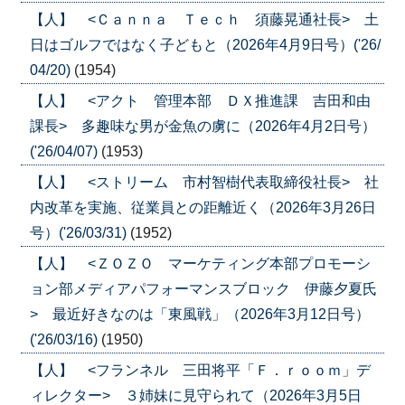
【人】 <Ｃａｎｎａ Ｔｅｃｈ 須藤晃通社長> 土
日はゴルフではなく子どもと（2026年4月9日号）('26/
04/20)
(1954)
【人】 <アクト 管理本部 ＤＸ推進課 吉田和由
課長> 多趣味な男が金魚の虜に（2026年4月2日号）
('26/04/07)
(1953)
【人】 <ストリーム 市村智樹代表取締役社長> 社
内改革を実施、従業員との距離近く（2026年3月26日
号）('26/03/31)
(1952)
【人】 <ＺＯＺＯ マーケティング本部プロモーシ
ョン部メディアパフォーマンスブロック 伊藤夕夏氏
> 最近好きなのは「東風戦」（2026年3月12日号）
('26/03/16)
(1950)
【人】 <フランネル 三田将平「Ｆ．ｒｏｏｍ」デ
ィレクター> ３姉妹に見守られて（2026年3月5日