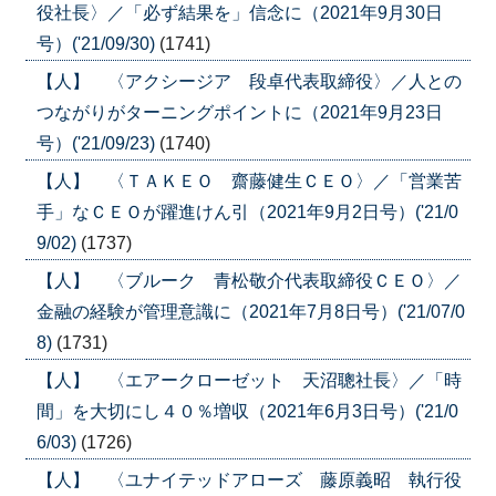
役社長〉／「必ず結果を」信念に（2021年9月30日
号）('21/09/30)
(1741)
【人】 〈アクシージア 段卓代表取締役〉／人との
つながりがターニングポイントに（2021年9月23日
号）('21/09/23)
(1740)
【人】 〈ＴＡＫＥＯ 齋藤健生ＣＥＯ〉／「営業苦
手」なＣＥＯが躍進けん引（2021年9月2日号）('21/0
9/02)
(1737)
【人】 〈ブルーク 青松敬介代表取締役ＣＥＯ〉／
金融の経験が管理意識に（2021年7月8日号）('21/07/0
8)
(1731)
【人】 〈エアークローゼット 天沼聰社長〉／「時
間」を大切にし４０％増収（2021年6月3日号）('21/0
6/03)
(1726)
【人】 〈ユナイテッドアローズ 藤原義昭 執行役