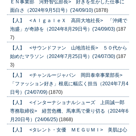
ＥＮ事業部 河野智弘部長> 好きを生かした仕事に
面白さ（2024年9月5日号）('24/09/10)
(1878)
【人】 <ＡｌｇａｌｅＸ 高田大地社長> 「沖縄で
泡盛」が奇跡を（2024年8月29日号）('24/09/03)
(187
7)
【人】 <サウンドファン 山地浩社長> ５０代から
始めたマラソン（2024年7月25日号）('24/07/30)
(187
3)
【人】 <チャンルージャパン 岡田泰幸事業部長>
「ファッション好き」根底に幅広く担当（2024年7月4
日号）('24/07/09)
(1870)
【人】 <インターナショナルシューズ 上田誠一郎
専務取締役> 経営危機、馬車馬で乗り切る（2024年6
月20日号）('24/06/25)
(1868)
【人】 <タレント・女優 ＭＥＧＵＭＩ> 美肌は心