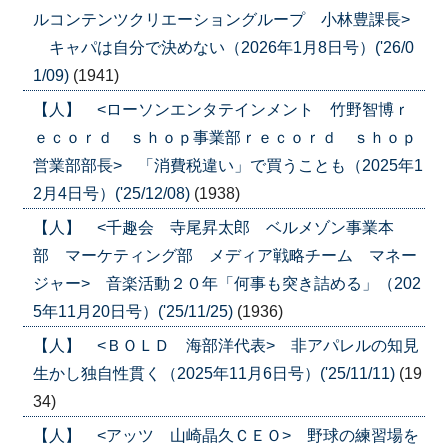
ルコンテンツクリエーショングループ 小林豊課長>
キャパは自分で決めない（2026年1月8日号）('26/0
1/09)
(1941)
【人】 <ローソンエンタテインメント 竹野智博ｒ
ｅｃｏｒｄ ｓｈｏｐ事業部ｒｅｃｏｒｄ ｓｈｏｐ
営業部部長> 「消費税違い」で買うことも（2025年1
2月4日号）('25/12/08)
(1938)
【人】 <千趣会 寺尾昇太郎 ベルメゾン事業本
部 マーケティング部 メディア戦略チーム マネー
ジャー> 音楽活動２０年「何事も突き詰める」（202
5年11月20日号）('25/11/25)
(1936)
【人】 <ＢＯＬＤ 海部洋代表> 非アパレルの知見
生かし独自性貫く（2025年11月6日号）('25/11/11)
(19
34)
【人】 <アッツ 山崎晶久ＣＥＯ> 野球の練習場を