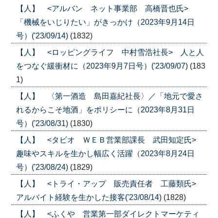
【人】 <アルバン ネット事業部 高橋晋也氏>
「機械をいじりたい」がきっかけ（2023年9月14日
号）('23/09/14)
(1832)
【人】 <ロッピングライフ 中村雪浩社長> 人と人
をつなぐ緩衝材に（2023年9月7日号）('23/09/07)
(183
1)
【人】 〈第一酒造 島田嘉紀社長〉／「地元で愛さ
れるからこそ地酒」をポリシーに（2023年8月31日
号）('23/08/31)
(1830)
【人】 <タビオ ＷＥＢ営業部課長 武田知定氏>
趣味やスキルを生かし幅広く活躍（2023年8月24日
号）('23/08/24)
(1829)
【人】 <トライ・アップ 販売責任者 工藤類氏>
アルバイト経験を生かした接客('23/08/14)
(1828)
【人】 <ふくや 営業第一部ダイレクトマーケティ