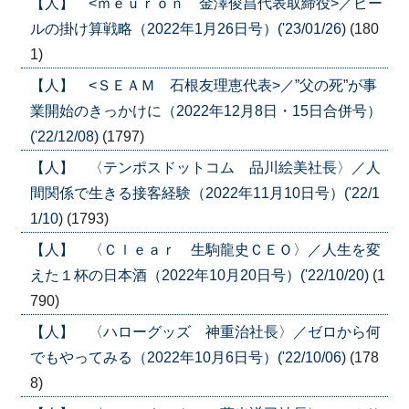
【人】 <ｍｅｕｒｏｎ 金澤俊昌代表取締役>／ビー
ルの掛け算戦略（2022年1月26日号）('23/01/26)
(180
1)
【人】 <ＳＥＡＭ 石根友理恵代表>／”父の死”が事
業開始のきっかけに（2022年12月8日・15日合併号）
('22/12/08)
(1797)
【人】 〈テンポスドットコム 品川絵美社長〉／人
間関係で生きる接客経験（2022年11月10日号）('22/1
1/10)
(1793)
【人】 〈Ｃｌｅａｒ 生駒龍史ＣＥＯ〉／人生を変
えた１杯の日本酒（2022年10月20日号）('22/10/20)
(1
790)
【人】 〈ハローグッズ 神重治社長〉／ゼロから何
でもやってみる（2022年10月6日号）('22/10/06)
(178
8)