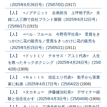
（2025年6月26日号）('25/07/02)
(1917)
【人】 <ノグチニット 企画担当 上坪裕子氏> 夫
婦二人三脚で自社ブランド展開（2025年6月12日号）
('25/06/17)
(1915)
【人】 <ベル・フルール 今野亮平社長> 受賞をき
っかけに花の販売を／受賞をきっかけに花の販売を
（2025年5月15日号）('25/05/21)
(1911)
【人】 <ドットミソ テキサス・アユミ代表> 人生
を救ったキックボクシング（2025年4月24日号）('25/0
4/28)
(1909)
【人】 <Ｎｅｉｔｈ 信近エリ代表> 歌手から実業
家に転身（2025年4月17日号）('25/04/22)
(1908)
【人】 <タカキュー 伊藤健治社長> デザイナー経
験と信念生かす（2025年4月3日号）('25/04/08)
(1906)
【人】 モノリス 三浦卓也社長／何気ない日常会話