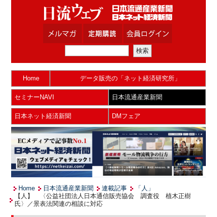
Home
データ販売の「ネット経済研究所」
セミナーNAVI
日本流通産業新聞
日本ネット経済新聞
DMフェア
Home
日本流通産業新聞
連載記事
「人」
【人】 〈公益社団法人日本通信販売協会 調査役 植木正樹
氏〉／景表法関連の相談に対応