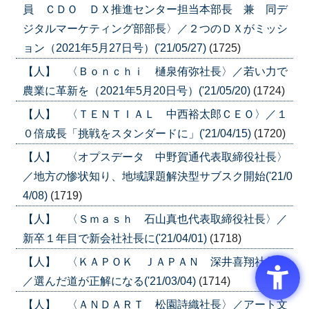
員 ＣＤＯ ＤＸ推進センター担当本部長 兼 同デ
ジタルマーケティング部部長〉／２つのＤＸがミッシ
ョン（2021年5月27日号）('21/05/27)
(1725)
【人】 〈Ｂｏｎｃｈｉ 樋泉侑弥社長〉／若い力で
農業に革新を（2021年5月20日号）('21/05/20)
(1724)
【人】 〈ＴＥＮＴＩＡＬ 中西裕太郎ＣＥＯ〉／１
０倍成長「挑戦をスタンダードに」('21/04/15)
(1720)
【人】 〈オプスデータ 中野賀通代表取締役社長〉
／地方の惨状知り、地域課題解決型サブスク開始('21/0
4/08)
(1719)
【人】 〈Ｓｍａｓｈ 石山真也代表取締役社長〉／
新卒１年目で新会社社長に('21/04/01)
(1718)
【人】 〈ＫＡＰＯＫ ＪＡＰＡＮ 深井喜翔社長〉
／選んだ道が正解になる('21/03/04)
(1714)
【人】 〈ＡＮＤＡＲＴ 松園詩織社長〉／アート文