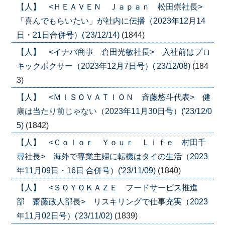
【人】 <ＨＥＡＶＥＮ Ｊａｐａｎ 松田崇社長>
「喜んでもらいたい」が社内に伝播（2023年12月14
日・21日合併号）('23/12/14)
(1844)
【人】 <イナバ商事 倉田光敏社長> 入社前はプロ
キックボクサー（2023年12月7日号）('23/12/08)
(184
3)
【人】 <ＭＩＳＯＶＡＴＩＯＮ 斉藤悠斗代表> 健
康は当たり前じゃない（2023年11月30日号）('23/12/0
5)
(1842)
【人】 <Ｃｏｌｏｒ Ｙｏｕｒ Ｌｉｆｅ 村田千
尋社長> 海外で専業主婦に転機はタイの生活（2023
年11月09日・16日 合併号）('23/11/09)
(1840)
【人】 <ＳＯＹＯＫＡＺＥ フードサービス推進
部 齋藤政人部長> リスキリングで仕事充実（2023
年11月02日号）('23/11/02)
(1839)