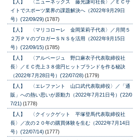
【人】 〈ニューネックス 藤光謙司社長〉／ＥＣサ
イトでスポーツ業界の課題解決へ（2022年9月29日
号）('22/09/29)
(1787)
【人】 〈マリコローレ 金岡茉莉子代表〉／月間５
２万ＰＶのブロガーＳＮＳを活用（2022年9月15日
号）('22/09/15)
(1785)
【人】 〈アルページュ 野口麻衣子代表取締役社
長〉／ＥＣ売上３８億円ヒットブランドを作る秘訣
（2022年7月28日号）('22/07/28)
(1779)
【人】 〈エレファント 山口武代表取締役〉／「通
販」への熱い思いが原動力（2022年7月21日号）('22/0
7/21)
(1778)
【人】 〈クイックゲット 平塚登馬代表取締役社
長〉／次の２０年の購買体験を生む（2022年7月14日
号）('22/07/14)
(1777)