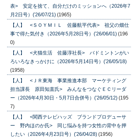
表> 安定を捨て、自分だけのミッションへ（2026年7
月2日号）('26/07/21)
(1965)
【人】 <ＳＯＹＭＩＬ 佐藤航平代表> 祖父の畑仕
事で得た気付き（2026年5月28日号）('26/06/01)
(196
0)
【人】 <犬猫生活 佐藤淳社長> バドミントンがい
ろいろなきっかけに（2026年5月14日号）('26/05/18)
(1958)
【人】 <ＪＲ東海 事業推進本部 マーケティング
担当課長 原田知直氏> みんなをつなぐＥＣリーダ
ー（2026年4月30日・5月7日合併号）('26/05/12)
(195
7)
【人】 <関西テレビハッズ ブランドプロデューサ
ー 野内ほのか氏> 同じ悩みを持つ女性の背中を押
したい（2026年4月23日号）('26/04/28)
(1956)