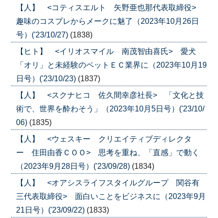
【人】 <コティスエルト 矢野亜也那代表取締役>
趣味のコスプレからメークに魅了（2023年10月26日
号）('23/10/27)
(1838)
【ヒト】 <イリオスマイル 南茂智由喜氏> 愛犬
「オリ」と未経験のペットＥＣ業界に（2023年10月19
日号）('23/10/23)
(1837)
【人】 <スクナヒコ 佐久間幸彦社長> 「文化と技
術で、世界を酔わそう」（2023年10月5日号）('23/10/
06)
(1835)
【人】 <ウェスキー クリエイティブディレクタ
ー 住田由香ＣＯＯ> 思考を重ね、「直感」で動く
（2023年9月28日号）('23/09/28)
(1834)
【人】 <オアシスライフスタイルグループ 関谷有
三代表取締役> 面白いことをビジネスに（2023年9月
21日号）('23/09/22)
(1833)