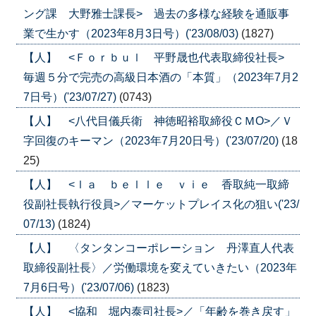
ング課 大野雅士課長> 過去の多様な経験を通販事
業で生かす（2023年8月3日号）('23/08/03)
(1827)
【人】 <Ｆｏｒｂｕｌ 平野晟也代表取締役社長>
毎週５分で完売の高級日本酒の「本質」（2023年7月2
7日号）('23/07/27)
(0743)
【人】 <八代目儀兵衛 神徳昭裕取締役ＣＭО>／Ｖ
字回復のキーマン（2023年7月20日号）('23/07/20)
(18
25)
【人】 <ｌａ ｂｅｌｌｅ ｖｉｅ 香取純一取締
役副社長執行役員>／マーケットプレイス化の狙い('23/
07/13)
(1824)
【人】 〈タンタンコーポレーション 丹澤直人代表
取締役副社長〉／労働環境を変えていきたい（2023年
7月6日号）('23/07/06)
(1823)
【人】 <協和 堀内泰司社長>／「年齢を巻き戻す」