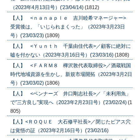
（2023年4月13日号）('23/04/14)
(1812)
【人】 <ｎａｎａｐｌｅ 吉川睦希マネージャー>
受賞後は、「いじられまくった」（2023年3月23日
号）('23/03/23)
(1809)
【人】 <Ｙｕｎｔｈ 千葉由佳代表>／顧客に絶対に
嘘を付かない（2023年3月16日号）('23/03/16)
(1808)
【人】 <ＦＡＲＭ８ 樺沢敦代表取締役>／酒蔵戦国
時代地域資源を生かし、新規市場開拓（2023年3月2日
号）('23/03/02)
(1806)
【人】 <ベンナーズ 井口剛志社長>／「未利用魚」
で”三方良し”実現へ（2023年2月23日号）('23/02/24)
(1
805)
【人】<ＲＯＱＵＥ 大石修平社長>／閉じたピアス穴
は覚悟の証（2023年2月16日号）('23/02/16)