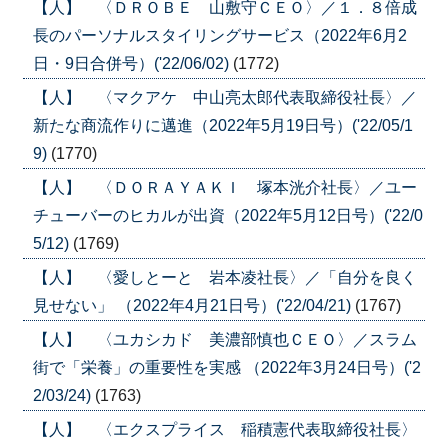
【人】 〈ＤＲＯＢＥ 山敷守ＣＥＯ〉／１．８倍成
長のパーソナルスタイリングサービス（2022年6月2
日・9日合併号）('22/06/02)
(1772)
【人】 〈マクアケ 中山亮太郎代表取締役社長〉／
新たな商流作りに邁進（2022年5月19日号）('22/05/1
9)
(1770)
【人】 〈ＤＯＲＡＹＡＫＩ 塚本洸介社長〉／ユー
チューバーのヒカルが出資（2022年5月12日号）('22/0
5/12)
(1769)
【人】 〈愛しとーと 岩本凌社長〉／「自分を良く
見せない」 （2022年4月21日号）('22/04/21)
(1767)
【人】 〈ユカシカド 美濃部慎也ＣＥＯ〉／スラム
街で「栄養」の重要性を実感 （2022年3月24日号）('2
2/03/24)
(1763)
【人】 〈エクスプライス 稲積憲代表取締役社長〉