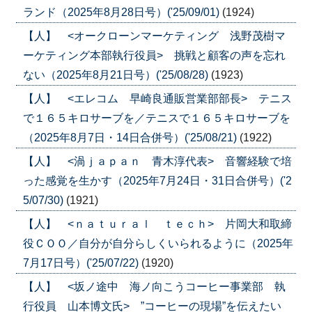
ランド（2025年8月28日号）('25/09/01)
(1924)
【人】 <オークローンマーケティング 浅野茂樹マ
ーケティング本部執行役員> 挑戦と顧客の声を忘れ
ない（2025年8月21日号）('25/08/28)
(1923)
【人】 <エレコム 早崎良通販営業部部長> テニス
で１６５キロサーブを／テニスで１６５キロサーブを
（2025年8月7日・14日合併号）('25/08/21)
(1922)
【人】 <渦ｊａｐａｎ 青木淳代表> 音響経験で培
った感覚を生かす（2025年7月24日・31日合併号）('2
5/07/30)
(1921)
【人】 <ｎａｔｕｒａｌ ｔｅｃｈ> 片岡大和取締
役ＣＯＯ／自分が自分らしくいられるように（2025年
7月17日号）('25/07/22)
(1920)
【人】 <坂ノ途中 海ノ向こうコーヒー事業部 執
行役員 山本博文氏> ”コーヒーの現場”を伝えたい