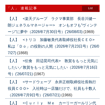
「人」 連載記事
List
【人】 <楽天グループ ラクマ事業部 長谷川健一
朗ジェネラルマネージャー> オンもオフも”ヴィンテ
ージ”に夢中（2026年7月30日号）('26/08/03)
(1969)
【人】 <トリコ 加藤敏美代表取締役社長ＣＥＯ>
私は「Ｄｏ」の役割の人間（2026年7月23日号）('26/0
7/27)
(1868)
【人】 <伝食 田辺晃司代表> 敦賀をもっと元気に
したい／敦賀をもっと元気にしたい（2026年7月16日
号）('26/07/21)
(1967)
【人】 <サードウェーブ 永井正樹取締役社長執行
役員ＣＯＯ> 入社時は一店舗だけで、社員も十数人
（2026年7月9日号）('26/07/21)
(1966)
【人】 <Ｃｕｒｌｙ Ｍｅ カーリーガールリン代