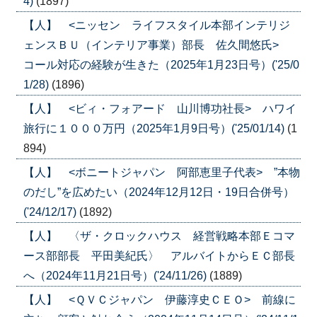
4)
(1897)
【人】 <ニッセン ライフスタイル本部インテリジ
ェンスＢＵ（インテリア事業）部長 佐久間悠氏>
コール対応の経験が生きた（2025年1月23日号）('25/0
1/28)
(1896)
【人】 <ビィ・フォアード 山川博功社長> ハワイ
旅行に１０００万円（2025年1月9日号）('25/01/14)
(1
894)
【人】 <ボニートジャパン 阿部恵里子代表> ”本物
のだし”を広めたい（2024年12月12日・19日合併号）
('24/12/17)
(1892)
【人】 〈ザ・クロックハウス 経営戦略本部Ｅコマ
ース部部長 平田美紀氏〉 アルバイトからＥＣ部長
へ（2024年11月21日号）('24/11/26)
(1889)
【人】 <ＱＶＣジャパン 伊藤淳史ＣＥＯ> 前線に