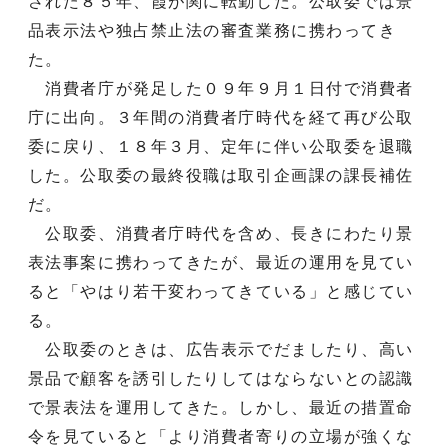
された８５年、霞が関に転勤した。公取委では景
品表示法や独占禁止法の審査業務に携わってき
た。
消費者庁が発足した０９年９月１日付で消費者
庁に出向。３年間の消費者庁時代を経て再び公取
委に戻り、１８年３月、定年に伴い公取委を退職
した。公取委の最終役職は取引企画課の課長補佐
だ。
公取委、消費者庁時代を含め、長きにわたり景
表法事案に携わってきたが、最近の運用を見てい
ると「やはり若干変わってきている」と感じてい
る。
公取委のときは、広告表示でだましたり、高い
景品で顧客を誘引したりしてはならないとの認識
で景表法を運用してきた。しかし、最近の措置命
令を見ていると「より消費者寄りの立場が強くな