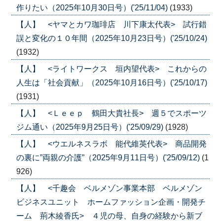
作りたい（2025年10月30日号）('25/11/04)
(1933)
【人】 <ヤマとカワ珈琲店 川下康太代表> 試行錯
誤と変化の１０年間（2025年10月23日号）('25/10/24)
(1932)
【人】 <ライトワークス 垣内望代表> これからの
人生は「社会貢献」（2025年10月16日号）('25/10/17)
(1931)
【人】 <Ｌｅｅｐ 鶴田大貴社長> 週５でスポーツ
ジム通い（2025年9月25日号）('25/09/29)
(1928)
【人】 <ウエルネスラボ 能代維英代表> 商品開発
の裏に”両親の介護”（2025年9月11日号）('25/09/12)
(1
926)
【人】 <千趣会 ベルメゾン事業本部 ベルメゾン
ビジネスユニット ホームファッション企画・開発チ
ーム 荊木綾香氏> ４児の母、自身の経験から新ブ