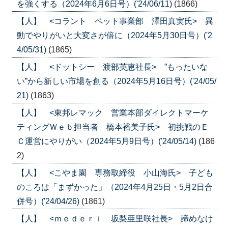
を強くする（2024年6月6日号）('24/06/11)
(1866)
【人】 <コラント ペット事業部 澤田真実氏> 異
動でやりがいと大変さが倍に（2024年5月30日号）('2
4/05/31)
(1865)
【人】 <ドットシー 渡部英恵社長> ”もったいな
い”から新しい市場を創る（2024年5月16日号）('24/05/
21)
(1863)
【人】 <東邦レマック 営業本部ダイレクトマーケ
ティングＷｅｂ担当者 橋本裕美子氏> 初挑戦のＥ
Ｃ運営にやりがい（2024年5月9日号）('24/05/14)
(186
2)
【人】 <こやま園 専務取締役 小山海氏> 子ども
のころは「まずかった」（2024年4月25日・5月2日合
併号）('24/04/26)
(1861)
【人】 <ｍｅｄｅｒｉ 坂梨亜里咲社長> 諦めなけ