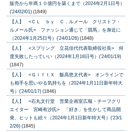
販売から年商１０億円を築くまで（2024年2月1日号）
('24/02/01)
(1849)
【人】 <ＣＬ ｂｙ Ｃ．ルメール クリストフ・
ルメール氏> ファッション通じて「競馬」を身近に
（2024年1月25日号）('24/01/26)
(1848)
【人】 <スプリング 立花佳代代表取締役社長> 何
度失敗したっていい（2024年1月18日号）('24/01/19)
(1847)
【人】 <ＧｉｆｔＸ 飯高悠太代表> オンラインで
も相手を思いやる気持ちを（2024年1月11日新年特大
号）('24/01/17)
(1846)
【人】 <石丸文行堂 営業企画室広報・チーフクリ
エイター 宮崎有沙氏> 「好き」を生かして商品開
発、ヒットも続々（2024年1月1日新年特大号）('23/1
2/26)
(1845)