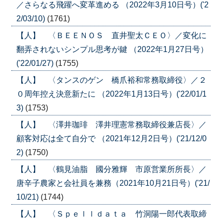
／さらなる飛躍へ変革進める （2022年3月10日号）('2
2/03/10)
(1761)
【人】 〈ＢＥＥＮＯＳ 直井聖太ＣＥＯ〉／変化に
翻弄されないシンプル思考が鍵 （2022年1月27日号）
('22/01/27)
(1755)
【人】 〈タンスのゲン 橋爪裕和常務取締役〉／２
０周年控え決意新たに （2022年1月13日号）('22/01/1
3)
(1753)
【人】 〈澤井珈琲 澤井理憲常務取締役兼店長〉／
顧客対応は全て自分で （2021年12月2日号）('21/12/0
2)
(1750)
【人】 〈鶴見油脂 國分雅輝 市原営業所所長〉／
唐辛子農家と会社員を兼務（2021年10月21日号）('21/
10/21)
(1744)
【人】 〈Ｓｐｅｌｌｄａｔａ 竹洞陽一郎代表取締