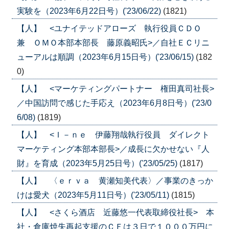
実験を（2023年6月22日号）('23/06/22)
(1821)
【人】 <ユナイテッドアローズ 執行役員ＣＤＯ
兼 ＯＭＯ本部本部長 藤原義昭氏>／自社ＥＣリニ
ューアルは順調（2023年6月15日号）('23/06/15)
(182
0)
【人】 <マーケティングパートナー 権田真司社長>
／中国訪問で感じた手応え（2023年6月8日号）('23/0
6/08)
(1819)
【人】 <Ｉ－ｎｅ 伊藤翔哉執行役員 ダイレクト
マーケティング本部本部長>／成長に欠かせない『人
財』を育成（2023年5月25日号）('23/05/25)
(1817)
【人】 〈ｅｒｖａ 黄瀬知美代表〉／事業のきっか
けは愛犬（2023年5月11日号）('23/05/11)
(1815)
【人】 <さくら酒店 近藤悠一代表取締役社長> 本
社・倉庫焼失再起支援のＣＦは３日で１０００万円に