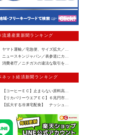
本流通産業新聞ランキング
ヤマト運輸／宅急便、サイズ拡大／…
ニュースキンジャパン／表参道にカ…
消費者庁／ニチガスの違法な取引を…
本ネット経済新聞ランキング
【コーヒーＥＣ】止まらない原料高…
【リカバリーウエアＥＣ】６兆円市…
【拡大する冷凍宅配食】 ナッシュ…