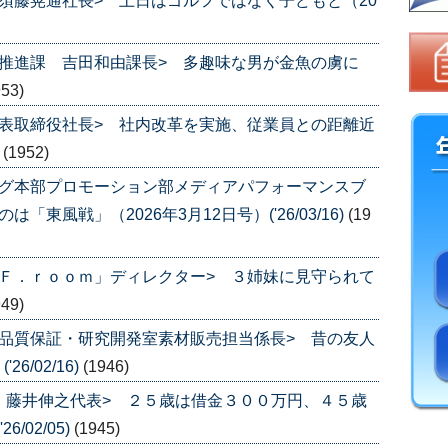
須藤晃通社長> 土日はゴルフではなく子どもと（20
推進課 吉田和由課長> 多趣味な男が金魚の虜に
953)
表取締役社長> 社内改革を実施、従業員との距離近
)
(1952)
ング本部プロモーション部メディアパフォーマンスブ
東風戦」（2026年3月12日号）('26/03/16)
(19
Ｆ．ｒｏｏｍ」ディレクター> ３姉妹に見守られて
949)
品質保証・研究開発室素材販売担当係長> 昔の友人
6/02/16)
(1946)
Ｙ 藤井伸之代表> ２５歳は借金３００万円、４５歳
/02/05)
(1945)