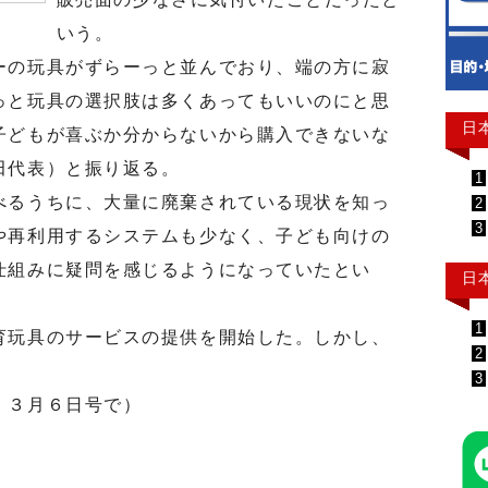
いう。
の玩具がずらーっと並んでおり、端の方に寂
っと玩具の選択肢は多くあってもいいのにと思
日
子どもが喜ぶか分からないから購入できないな
田代表）と振り返る。
1
るうちに、大量に廃棄されている現状を知っ
2
3
や再利用するシステムも少なく、子ども向けの
仕組みに疑問を感じるようになっていたとい
日
1
玩具のサービスの提供を開始した。しかし、
2
3
 ３月６日号で）