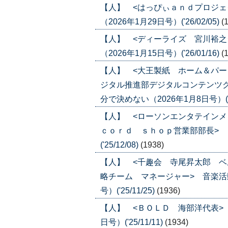
【人】 <はっぴぃａｎｄプロジェ
（2026年1月29日号）('26/02/05)
(
【人】 <ディーライズ 宮川裕之
（2026年1月15日号）('26/01/16)
(
【人】 <大王製紙 ホーム＆パ
ジタル推進部デジタルコンテンツ
分で決めない（2026年1月8日号）('26
【人】 <ローソンエンタテイン
ｃｏｒｄ ｓｈｏｐ営業部部長> 「
('25/12/08)
(1938)
【人】 <千趣会 寺尾昇太郎 
略チーム マネージャー> 音楽活動
号）('25/11/25)
(1936)
【人】 <ＢＯＬＤ 海部洋代表> 
日号）('25/11/11)
(1934)