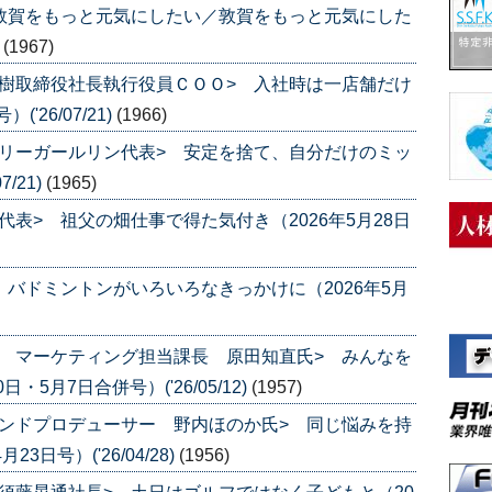
敦賀をもっと元気にしたい／敦賀をもっと元気にした
)
(1967)
樹取締役社長執行役員ＣＯＯ> 入社時は一店舗だけ
'26/07/21)
(1966)
リーガールリン代表> 安定を捨て、自分だけのミッ
/21)
(1965)
表> 祖父の畑仕事で得た気付き（2026年5月28日
 バドミントンがいろいろなきっかけに（2026年5月
 マーケティング担当課長 原田知直氏> みんなを
・5月7日合併号）('26/05/12)
(1957)
ンドプロデューサー 野内ほのか氏> 同じ悩みを持
日号）('26/04/28)
(1956)