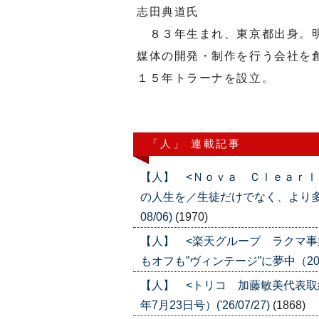
志田典道氏
８３年生まれ、東京都出身。明
媒体の開発・制作を行う会社を
１５年トラーナを設立。
「人」 連載記事
【人】 <Ｎｏｖａ Ｃｌｅａｒｌ
の人生を／生徒だけでなく、より多くの
08/06)
(1970)
【人】 <楽天グループ ラクマ事
もオフも”ヴィンテージ”に夢中（2026年
【人】 <トリコ 加藤敏美代表取
年7月23日号）('26/07/27)
(1868)