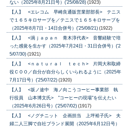
ない（2025年8月21日号）('25/08/28)
(1923)
【人】 <エレコム 早崎良通販営業部部長> テニス
で１６５キロサーブを／テニスで１６５キロサーブを
（2025年8月7日・14日合併号）('25/08/21)
(1922)
【人】 <渦ｊａｐａｎ 青木淳代表> 音響経験で培
った感覚を生かす（2025年7月24日・31日合併号）('2
5/07/30)
(1921)
【人】 <ｎａｔｕｒａｌ ｔｅｃｈ> 片岡大和取締
役ＣＯＯ／自分が自分らしくいられるように（2025年
7月17日号）('25/07/22)
(1920)
【人】 <坂ノ途中 海ノ向こうコーヒー事業部 執
行役員 山本博文氏> ”コーヒーの現場”を伝えたい
（2025年6月26日号）('25/07/02)
(1917)
【人】 <ノグチニット 企画担当 上坪裕子氏> 夫
婦二人三脚で自社ブランド展開（2025年6月12日号）