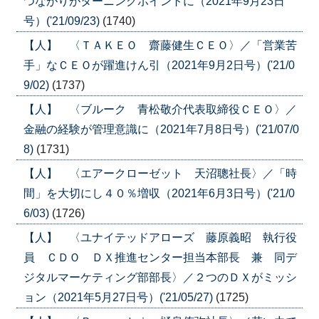
つながりがターニングポイントに（2021年9月23日
号）('21/09/23)
(1740)
【人】 〈ＴＡＫＥＯ 齋藤健生ＣＥＯ〉／「営業苦
手」なＣＥＯが躍進けん引（2021年9月2日号）('21/0
9/02)
(1737)
【人】 〈ブルーク 青松敬介代表取締役ＣＥＯ〉／
金融の経験が管理意識に（2021年7月8日号）('21/07/0
8)
(1731)
【人】 〈エアークローゼット 天沼聰社長〉／「時
間」を大切にし４０％増収（2021年6月3日号）('21/0
6/03)
(1726)
【人】 〈ユナイテッドアローズ 藤原義昭 執行役
員 ＣＤＯ ＤＸ推進センター担当本部長 兼 同デ
ジタルマーケティング部部長〉／２つのＤＸがミッシ
ョン（2021年5月27日号）('21/05/27)
(1725)