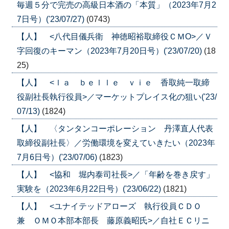
毎週５分で完売の高級日本酒の「本質」（2023年7月2
7日号）('23/07/27)
(0743)
【人】 <八代目儀兵衛 神徳昭裕取締役ＣＭО>／Ｖ
字回復のキーマン（2023年7月20日号）('23/07/20)
(18
25)
【人】 <ｌａ ｂｅｌｌｅ ｖｉｅ 香取純一取締
役副社長執行役員>／マーケットプレイス化の狙い('23/
07/13)
(1824)
【人】 〈タンタンコーポレーション 丹澤直人代表
取締役副社長〉／労働環境を変えていきたい（2023年
7月6日号）('23/07/06)
(1823)
【人】 <協和 堀内泰司社長>／「年齢を巻き戻す」
実験を（2023年6月22日号）('23/06/22)
(1821)
【人】 <ユナイテッドアローズ 執行役員ＣＤＯ
兼 ＯＭＯ本部本部長 藤原義昭氏>／自社ＥＣリニ