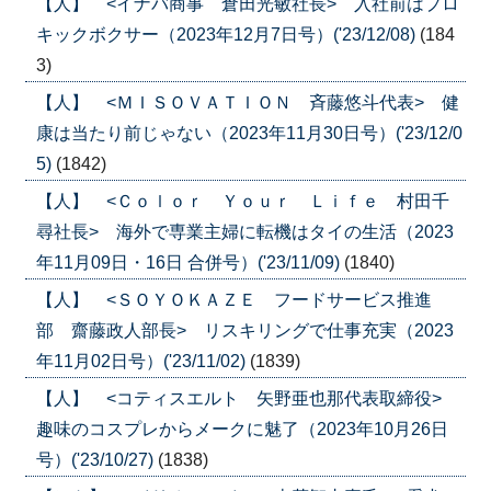
【人】 <イナバ商事 倉田光敏社長> 入社前はプロ
キックボクサー（2023年12月7日号）('23/12/08)
(184
3)
【人】 <ＭＩＳＯＶＡＴＩＯＮ 斉藤悠斗代表> 健
康は当たり前じゃない（2023年11月30日号）('23/12/0
5)
(1842)
【人】 <Ｃｏｌｏｒ Ｙｏｕｒ Ｌｉｆｅ 村田千
尋社長> 海外で専業主婦に転機はタイの生活（2023
年11月09日・16日 合併号）('23/11/09)
(1840)
【人】 <ＳＯＹＯＫＡＺＥ フードサービス推進
部 齋藤政人部長> リスキリングで仕事充実（2023
年11月02日号）('23/11/02)
(1839)
【人】 <コティスエルト 矢野亜也那代表取締役>
趣味のコスプレからメークに魅了（2023年10月26日
号）('23/10/27)
(1838)