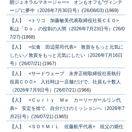
朗ジェネラルマネージャー> オンもオフも”ヴィンテ
ージ”に夢中（2026年7月30日号）('26/08/03)
(1969)
【人】 <トリコ 加藤敏美代表取締役社長ＣＥＯ>
私は「Ｄｏ」の役割の人間（2026年7月23日号）('26/0
7/27)
(1868)
【人】 <伝食 田辺晃司代表> 敦賀をもっと元気に
したい／敦賀をもっと元気にしたい（2026年7月16日
号）('26/07/21)
(1967)
【人】 <サードウェーブ 永井正樹取締役社長執行
役員ＣＯＯ> 入社時は一店舗だけで、社員も十数人
（2026年7月9日号）('26/07/21)
(1966)
【人】 <Ｃｕｒｌｙ Ｍｅ カーリーガールリン代
表> 安定を捨て、自分だけのミッションへ（2026年7
月2日号）('26/07/21)
(1965)
【人】 <ＳＯＹＭＩＬ 佐藤航平代表> 祖父の畑仕