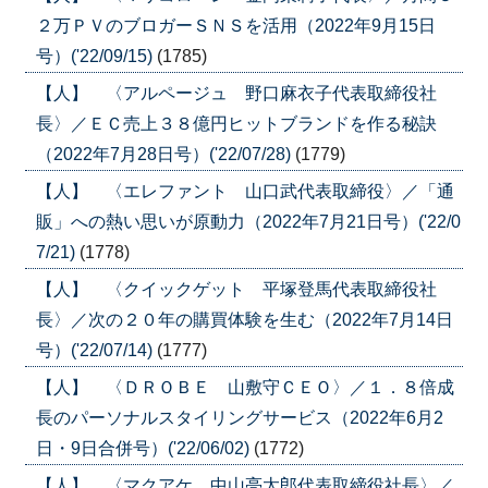
２万ＰＶのブロガーＳＮＳを活用（2022年9月15日
号）('22/09/15)
(1785)
【人】 〈アルページュ 野口麻衣子代表取締役社
長〉／ＥＣ売上３８億円ヒットブランドを作る秘訣
（2022年7月28日号）('22/07/28)
(1779)
【人】 〈エレファント 山口武代表取締役〉／「通
販」への熱い思いが原動力（2022年7月21日号）('22/0
7/21)
(1778)
【人】 〈クイックゲット 平塚登馬代表取締役社
長〉／次の２０年の購買体験を生む（2022年7月14日
号）('22/07/14)
(1777)
【人】 〈ＤＲＯＢＥ 山敷守ＣＥＯ〉／１．８倍成
長のパーソナルスタイリングサービス（2022年6月2
日・9日合併号）('22/06/02)
(1772)
【人】 〈マクアケ 中山亮太郎代表取締役社長〉／