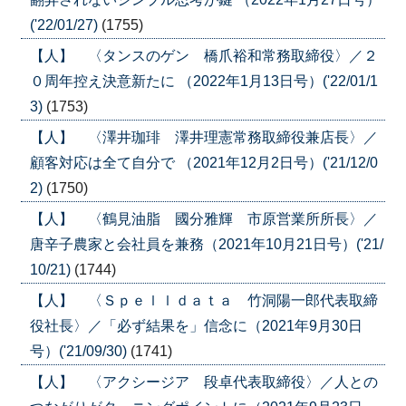
('22/01/27)
(1755)
【人】 〈タンスのゲン 橋爪裕和常務取締役〉／２
０周年控え決意新たに （2022年1月13日号）('22/01/1
3)
(1753)
【人】 〈澤井珈琲 澤井理憲常務取締役兼店長〉／
顧客対応は全て自分で （2021年12月2日号）('21/12/0
2)
(1750)
【人】 〈鶴見油脂 國分雅輝 市原営業所所長〉／
唐辛子農家と会社員を兼務（2021年10月21日号）('21/
10/21)
(1744)
【人】 〈Ｓｐｅｌｌｄａｔａ 竹洞陽一郎代表取締
役社長〉／「必ず結果を」信念に（2021年9月30日
号）('21/09/30)
(1741)
【人】 〈アクシージア 段卓代表取締役〉／人との