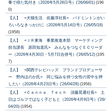
事で得た気付き（2026年5月28日号）('26/06/01)
(196
0)
【人】 <犬猫生活 佐藤淳社長> バドミントンがい
ろいろなきっかけに（2026年5月14日号）('26/05/18)
(1958)
【人】 <ＪＲ東海 事業推進本部 マーケティング
担当課長 原田知直氏> みんなをつなぐＥＣリーダ
ー（2026年4月30日・5月7日合併号）('26/05/12)
(195
7)
【人】 <関西テレビハッズ ブランドプロデューサ
ー 野内ほのか氏> 同じ悩みを持つ女性の背中を押
したい（2026年4月23日号）('26/04/28)
(1956)
【人】 <Ｃａｎｎａ Ｔｅｃｈ 須藤晃通社長> 土
日はゴルフではなく子どもと（2026年4月9日号）('26/
04/20)
(1954)