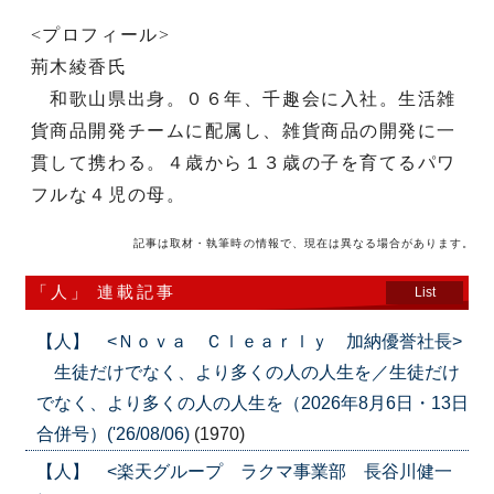
<プロフィール>
荊木綾香氏
和歌山県出身。０６年、千趣会に入社。生活雑
貨商品開発チームに配属し、雑貨商品の開発に一
貫して携わる。４歳から１３歳の子を育てるパワ
フルな４児の母。
記事は取材・執筆時の情報で、現在は異なる場合があります。
「人」 連載記事
List
【人】 <Ｎｏｖａ Ｃｌｅａｒｌｙ 加納優誉社長>
生徒だけでなく、より多くの人の人生を／生徒だけ
でなく、より多くの人の人生を（2026年8月6日・13日
合併号）('26/08/06)
(1970)
【人】 <楽天グループ ラクマ事業部 長谷川健一