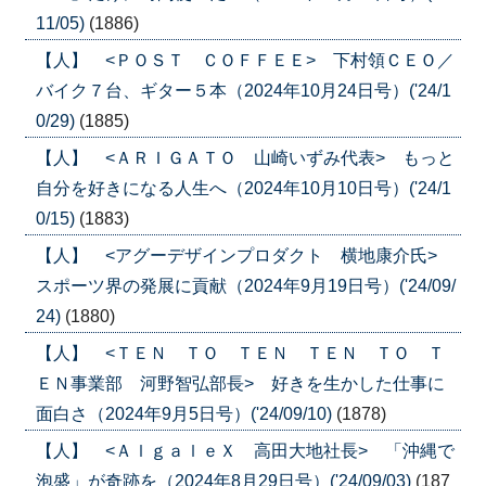
11/05)
(1886)
【人】 <ＰＯＳＴ ＣＯＦＦＥＥ> 下村領ＣＥＯ／
バイク７台、ギター５本（2024年10月24日号）('24/1
0/29)
(1885)
【人】 <ＡＲＩＧＡＴＯ 山崎いずみ代表> もっと
自分を好きになる人生へ（2024年10月10日号）('24/1
0/15)
(1883)
【人】 <アグーデザインプロダクト 横地康介氏>
スポーツ界の発展に貢献（2024年9月19日号）('24/09/
24)
(1880)
【人】 <ＴＥＮ ＴＯ ＴＥＮ ＴＥＮ ＴＯ Ｔ
ＥＮ事業部 河野智弘部長> 好きを生かした仕事に
面白さ（2024年9月5日号）('24/09/10)
(1878)
【人】 <ＡｌｇａｌｅＸ 高田大地社長> 「沖縄で
泡盛」が奇跡を（2024年8月29日号）('24/09/03)
(187