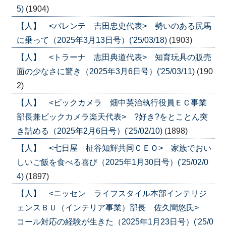
5)
(1904)
【人】 <パレンテ 吉田忠史代表> 勢いのある尻馬
に乗って（2025年3月13日号）('25/03/18)
(1903)
【人】 <トラーナ 志田典道代表> 知育玩具の販売
面の少なさに驚き（2025年3月6日号）('25/03/11)
(190
2)
【人】 <ビックカメラ 畑中英治執行役員ＥＣ事業
部長兼ビックカメラ楽天代表> ?好き?をとことん突
き詰める（2025年2月6日号）('25/02/10)
(1898)
【人】 <七日屋 柾谷知輝共同ＣＥＯ> 家族でおい
しいご飯を食べる喜び（2025年1月30日号）('25/02/0
4)
(1897)
【人】 <ニッセン ライフスタイル本部インテリジ
ェンスＢＵ（インテリア事業）部長 佐久間悠氏>
コール対応の経験が生きた（2025年1月23日号）('25/0