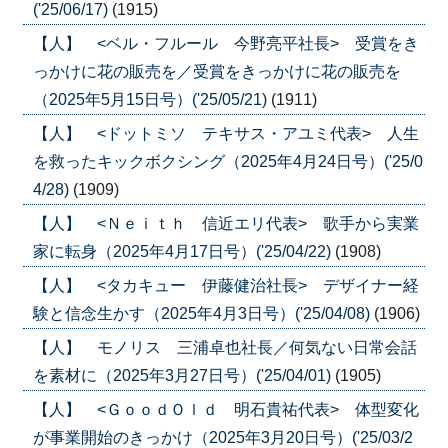
('25/06/17)
(1915)
【人】 <ベル・フルール 今野亮平社長> 受賞をき
っかけに花の販売を／受賞をきっかけに花の販売を
（2025年5月15日号）('25/05/21)
(1911)
【人】 <ドットミソ テキサス・アユミ代表> 人生
を救ったキックボクシング（2025年4月24日号）('25/0
4/28)
(1909)
【人】 <Ｎｅｉｔｈ 信近エリ代表> 歌手から実業
家に転身（2025年4月17日号）('25/04/22)
(1908)
【人】 <タカキュー 伊藤健治社長> デザイナー経
験と信念生かす（2025年4月3日号）('25/04/08)
(1906)
【人】 モノリス 三浦卓也社長／何気ない日常会話
を素材に（2025年3月27日号）('25/04/01)
(1905)
【人】 <ＧｏｏｄＯｌｄ 明石貴祐代表> 体型変化
が事業開始のきっかけ（2025年3月20日号）('25/03/2