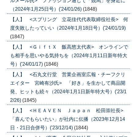
ルメール氏> ファッション通じて「競馬」を身近に
（2024年1月25日号）('24/01/26)
(1848)
【人】 <スプリング 立花佳代代表取締役社長> 何
度失敗したっていい（2024年1月18日号）('24/01/19)
(1847)
【人】 <ＧｉｆｔＸ 飯高悠太代表> オンラインで
も相手を思いやる気持ちを（2024年1月11日新年特大
号）('24/01/17)
(1846)
【人】 <石丸文行堂 営業企画室広報・チーフクリ
エイター 宮崎有沙氏> 「好き」を生かして商品開
発、ヒットも続々（2024年1月1日新年特大号）('23/1
2/26)
(1845)
【人】 <ＨＥＡＶＥＮ Ｊａｐａｎ 松田崇社長>
「喜んでもらいたい」が社内に伝播（2023年12月14
日・21日合併号）('23/12/14)
(1844)