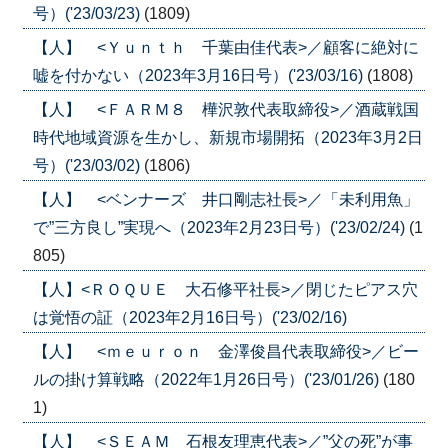
号）('23/03/23)
(1809)
【人】 <Ｙｕｎｔｈ 千葉由佳代表>／顧客に絶対に
嘘を付かない（2023年3月16日号）('23/03/16)
(1808)
【人】 <ＦＡＲＭ８ 樺沢敦代表取締役>／酒蔵戦国
時代地域資源を生かし、新規市場開拓（2023年3月2日
号）('23/03/02)
(1806)
【人】 <ベンナーズ 井口剛志社長>／「未利用魚」
で”三方良し”実現へ（2023年2月23日号）('23/02/24)
(1
805)
【人】<ＲＯＱＵＥ 大石修平社長>／閉じたピアス穴
は覚悟の証（2023年2月16日号）('23/02/16)
【人】 <ｍｅｕｒｏｎ 金澤俊昌代表取締役>／ビー
ルの掛け算戦略（2022年1月26日号）('23/01/26)
(180
1)
【人】 <ＳＥＡＭ 石根友理恵代表>／”父の死”が事