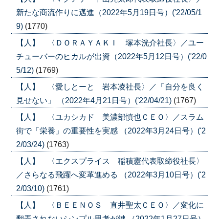
新たな商流作りに邁進（2022年5月19日号）('22/05/1
9)
(1770)
【人】 〈ＤＯＲＡＹＡＫＩ 塚本洸介社長〉／ユー
チューバーのヒカルが出資（2022年5月12日号）('22/0
5/12)
(1769)
【人】 〈愛しとーと 岩本凌社長〉／「自分を良く
見せない」 （2022年4月21日号）('22/04/21)
(1767)
【人】 〈ユカシカド 美濃部慎也ＣＥＯ〉／スラム
街で「栄養」の重要性を実感 （2022年3月24日号）('2
2/03/24)
(1763)
【人】 〈エクスプライス 稲積憲代表取締役社長〉
／さらなる飛躍へ変革進める （2022年3月10日号）('2
2/03/10)
(1761)
【人】 〈ＢＥＥＮＯＳ 直井聖太ＣＥＯ〉／変化に
翻弄されないシンプル思考が鍵 （2022年1月27日号）