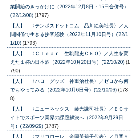
業開始のきっかけに（2022年12月8日・15日合併号）
('22/12/08)
(1797)
【人】 〈テンポスドットコム 品川絵美社長〉／人
間関係で生きる接客経験（2022年11月10日号）('22/1
1/10)
(1793)
【人】 〈Ｃｌｅａｒ 生駒龍史ＣＥＯ〉／人生を変
えた１杯の日本酒（2022年10月20日号）('22/10/20)
(1
790)
【人】 〈ハローグッズ 神重治社長〉／ゼロから何
でもやってみる（2022年10月6日号）('22/10/06)
(178
8)
【人】 〈ニューネックス 藤光謙司社長〉／ＥＣサ
イトでスポーツ業界の課題解決へ（2022年9月29日
号）('22/09/29)
(1787)
【人】 〈マリコローレ 金岡茉莉子代表〉／月間５