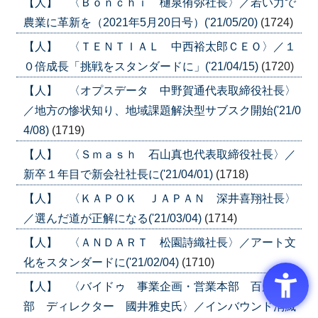
【人】 〈Ｂｏｎｃｈｉ 樋泉侑弥社長〉／若い力で
農業に革新を（2021年5月20日号）('21/05/20)
(1724)
【人】 〈ＴＥＮＴＩＡＬ 中西裕太郎ＣＥＯ〉／１
０倍成長「挑戦をスタンダードに」('21/04/15)
(1720)
【人】 〈オプスデータ 中野賀通代表取締役社長〉
／地方の惨状知り、地域課題解決型サブスク開始('21/0
4/08)
(1719)
【人】 〈Ｓｍａｓｈ 石山真也代表取締役社長〉／
新卒１年目で新会社社長に('21/04/01)
(1718)
【人】 〈ＫＡＰＯＫ ＪＡＰＡＮ 深井喜翔社長〉
／選んだ道が正解になる('21/03/04)
(1714)
【人】 〈ＡＮＤＡＲＴ 松園詩織社長〉／アート文
化をスタンダードに('21/02/04)
(1710)
【人】 〈バイドゥ 事業企画・営業本部 百度事業
部 ディレクター 國井雅史氏〉／インバウンド消滅