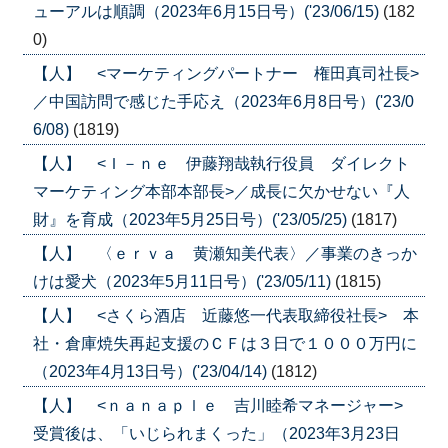
ューアルは順調（2023年6月15日号）('23/06/15)
(182
0)
【人】 <マーケティングパートナー 権田真司社長>
／中国訪問で感じた手応え（2023年6月8日号）('23/0
6/08)
(1819)
【人】 <Ｉ－ｎｅ 伊藤翔哉執行役員 ダイレクト
マーケティング本部本部長>／成長に欠かせない『人
財』を育成（2023年5月25日号）('23/05/25)
(1817)
【人】 〈ｅｒｖａ 黄瀬知美代表〉／事業のきっか
けは愛犬（2023年5月11日号）('23/05/11)
(1815)
【人】 <さくら酒店 近藤悠一代表取締役社長> 本
社・倉庫焼失再起支援のＣＦは３日で１０００万円に
（2023年4月13日号）('23/04/14)
(1812)
【人】 <ｎａｎａｐｌｅ 吉川睦希マネージャー>
受賞後は、「いじられまくった」（2023年3月23日