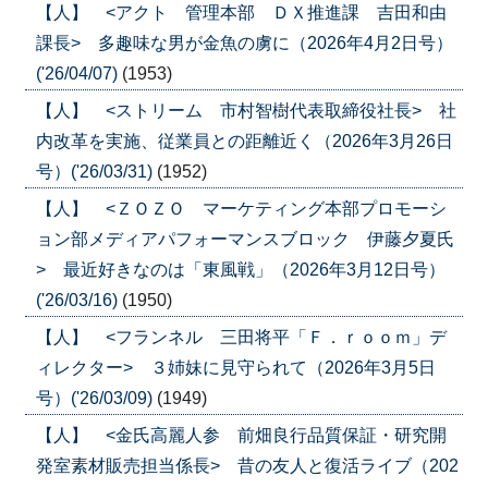
【人】 <アクト 管理本部 ＤＸ推進課 吉田和由
課長> 多趣味な男が金魚の虜に（2026年4月2日号）
('26/04/07)
(1953)
【人】 <ストリーム 市村智樹代表取締役社長> 社
内改革を実施、従業員との距離近く（2026年3月26日
号）('26/03/31)
(1952)
【人】 <ＺＯＺＯ マーケティング本部プロモーシ
ョン部メディアパフォーマンスブロック 伊藤夕夏氏
> 最近好きなのは「東風戦」（2026年3月12日号）
('26/03/16)
(1950)
【人】 <フランネル 三田将平「Ｆ．ｒｏｏｍ」デ
ィレクター> ３姉妹に見守られて（2026年3月5日
号）('26/03/09)
(1949)
【人】 <金氏高麗人参 前畑良行品質保証・研究開
発室素材販売担当係長> 昔の友人と復活ライブ（202