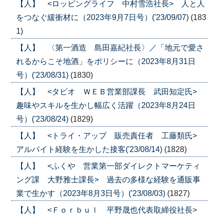
【人】 <ロッピングライフ 中村雪浩社長> 人と人
をつなぐ緩衝材に（2023年9月7日号）('23/09/07)
(183
1)
【人】 〈第一酒造 島田嘉紀社長〉／「地元で愛さ
れるからこそ地酒」をポリシーに（2023年8月31日
号）('23/08/31)
(1830)
【人】 <タビオ ＷＥＢ営業部課長 武田知定氏>
趣味やスキルを生かし幅広く活躍（2023年8月24日
号）('23/08/24)
(1829)
【人】 <トライ・アップ 販売責任者 工藤類氏>
アルバイト経験を生かした接客('23/08/14)
(1828)
【人】 <ふくや 営業第一部ダイレクトマーケティ
ング課 大野雅士課長> 過去の多様な経験を通販事
業で生かす（2023年8月3日号）('23/08/03)
(1827)
【人】 <Ｆｏｒｂｕｌ 平野晟也代表取締役社長>