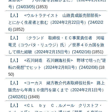
号）('24/03/05)
(1853)
【人】 <ウルトラテイスト 山路貴成販売部部長>
とにかく生産者と飲む（2024年2月22日号）('24/02/2
6)
(1852)
【人】 〈クランド 取締役・ＥＣ事業責任者 河端
竜児（コウバタ・リュウジ）氏〉／世界４０カ国を旅
して得た経験（2024年2月15日号）('24/02/16)
(1851)
【人】 <石川鋳造 石川鋼逸社長> 野球で培った”逆
転の発想”でヒット（2024年2月8日号）('24/02/08)
(18
50)
【人】 <コーカス 緒方教介代表取締役社長> 路上
販売から年商１０億円を築くまで（2024年2月1日号）
('24/02/01)
(1849)
【人】 <ＣＬ ｂｙ Ｃ．ルメール クリストフ・