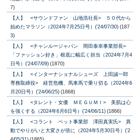
7)
【人】 <サウンドファン 山地浩社長> ５０代から
始めたマラソン（2024年7月25日号）('24/07/30)
(187
3)
【人】 <チャンルージャパン 岡田泰幸事業部長>
「ファッション好き」根底に幅広く担当（2024年7月4
日号）('24/07/09)
(1870)
【人】 <インターナショナルシューズ 上田誠一郎
専務取締役> 経営危機、馬車馬で乗り切る（2024年6
月20日号）('24/06/25)
(1868)
【人】 <タレント・女優 ＭＥＧＵＭＩ> 美肌は心
を強くする（2024年6月6日号）('24/06/11)
(1866)
【人】 <コラント ペット事業部 澤田真実氏> 異
動でやりがいと大変さが倍に（2024年5月30日号）('2
4/05/31)
(1865)