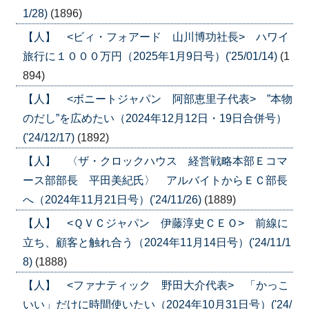
1/28)
(1896)
【人】 <ビィ・フォアード 山川博功社長> ハワイ
旅行に１０００万円（2025年1月9日号）('25/01/14)
(1
894)
【人】 <ボニートジャパン 阿部恵里子代表> ”本物
のだし”を広めたい（2024年12月12日・19日合併号）
('24/12/17)
(1892)
【人】 〈ザ・クロックハウス 経営戦略本部Ｅコマ
ース部部長 平田美紀氏〉 アルバイトからＥＣ部長
へ（2024年11月21日号）('24/11/26)
(1889)
【人】 <ＱＶＣジャパン 伊藤淳史ＣＥＯ> 前線に
立ち、顧客と触れ合う（2024年11月14日号）('24/11/1
8)
(1888)
【人】 <ファナティック 野田大介代表> 「かっこ
いい」だけに時間使いたい（2024年10月31日号）('24/