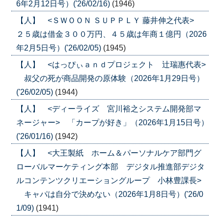
6年2月12日号）('26/02/16)
(1946)
【人】 <ＳＷＯＯＮ ＳＵＰＰＬＹ 藤井伸之代表>
２５歳は借金３００万円、４５歳は年商１億円（2026
年2月5日号）('26/02/05)
(1945)
【人】 <はっぴぃａｎｄプロジェクト 辻瑞惠代表>
叔父の死が商品開発の原体験（2026年1月29日号）
('26/02/05)
(1944)
【人】 <ディーライズ 宮川裕之システム開発部マ
ネージャー> 「カープが好き」（2026年1月15日号）
('26/01/16)
(1942)
【人】 <大王製紙 ホーム＆パーソナルケア部門グ
ローバルマーケティング本部 デジタル推進部デジタ
ルコンテンツクリエーショングループ 小林豊課長>
キャパは自分で決めない（2026年1月8日号）('26/0
1/09)
(1941)