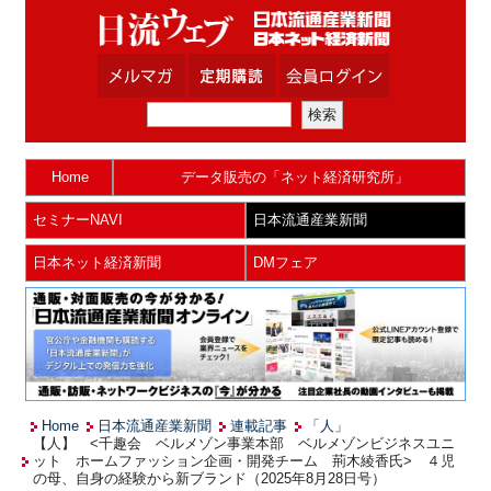
Home
データ販売の「ネット経済研究所」
セミナーNAVI
日本流通産業新聞
日本ネット経済新聞
DMフェア
Home
日本流通産業新聞
連載記事
「人」
【人】 <千趣会 ベルメゾン事業本部 ベルメゾンビジネスユニ
ット ホームファッション企画・開発チーム 荊木綾香氏> ４児
の母、自身の経験から新ブランド（2025年8月28日号）