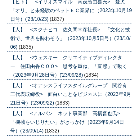
【ヒト】 <イリオスマイル 南茂智由喜氏> 愛犬
「オリ」と未経験のペットＥＣ業界に（2023年10月19
日号）('23/10/23)
(1837)
【人】 <スクナヒコ 佐久間幸彦社長> 「文化と技
術で、世界を酔わそう」（2023年10月5日号）('23/10/
06)
(1835)
【人】 <ウェスキー クリエイティブディレクタ
ー 住田由香ＣＯＯ> 思考を重ね、「直感」で動く
（2023年9月28日号）('23/09/28)
(1834)
【人】 <オアシスライフスタイルグループ 関谷有
三代表取締役> 面白いことをビジネスに（2023年9月
21日号）('23/09/22)
(1833)
【人】 <アルバン ネット事業部 高橋晋也氏>
「機械をいじりたい」がきっかけ（2023年9月14日
号）('23/09/14)
(1832)