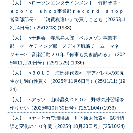
【人】 <ローソンエンタテインメント 竹野智博ｒ
ｅｃｏｒｄ ｓｈｏｐ事業部ｒｅｃｏｒｄ ｓｈｏｐ
営業部部長> 「消費税違い」で買うことも（2025年1
2月4日号）('25/12/08)
(1938)
【人】 <千趣会 寺尾昇太郎 ベルメゾン事業本
部 マーケティング部 メディア戦略チーム マネー
ジャー> 音楽活動２０年「何事も突き詰める」（202
5年11月20日号）('25/11/25)
(1936)
【人】 <ＢＯＬＤ 海部洋代表> 非アパレルの知見
生かし独自性貫く（2025年11月6日号）('25/11/11)
(19
34)
【人】 <アッツ 山崎晶久ＣＥＯ> 野球の練習場を
作りたい（2025年10月30日号）('25/11/04)
(1933)
【人】 <ヤマとカワ珈琲店 川下康太代表> 試行錯
誤と変化の１０年間（2025年10月23日号）('25/10/24)