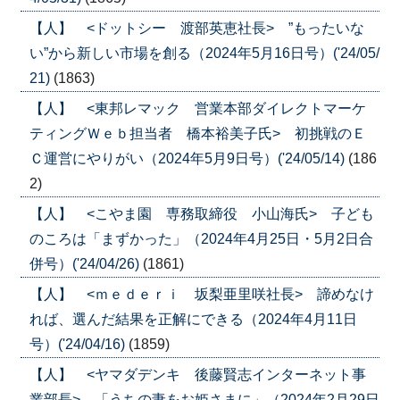
【人】 <ドットシー 渡部英恵社長> ”もったいな
い”から新しい市場を創る（2024年5月16日号）('24/05/
21)
(1863)
【人】 <東邦レマック 営業本部ダイレクトマーケ
ティングＷｅｂ担当者 橋本裕美子氏> 初挑戦のＥ
Ｃ運営にやりがい（2024年5月9日号）('24/05/14)
(186
2)
【人】 <こやま園 専務取締役 小山海氏> 子ども
のころは「まずかった」（2024年4月25日・5月2日合
併号）('24/04/26)
(1861)
【人】 <ｍｅｄｅｒｉ 坂梨亜里咲社長> 諦めなけ
れば、選んだ結果を正解にできる（2024年4月11日
号）('24/04/16)
(1859)
【人】 <ヤマダデンキ 後藤賢志インターネット事
業部長> 「うちの妻をお姫さまに」（2024年2月29日