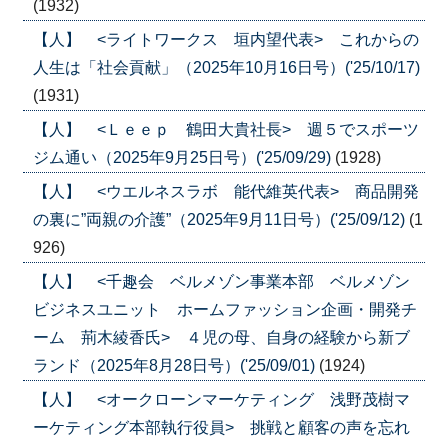
(1932)
【人】 <ライトワークス 垣内望代表> これからの
人生は「社会貢献」（2025年10月16日号）('25/10/17)
(1931)
【人】 <Ｌｅｅｐ 鶴田大貴社長> 週５でスポーツ
ジム通い（2025年9月25日号）('25/09/29)
(1928)
【人】 <ウエルネスラボ 能代維英代表> 商品開発
の裏に”両親の介護”（2025年9月11日号）('25/09/12)
(1
926)
【人】 <千趣会 ベルメゾン事業本部 ベルメゾン
ビジネスユニット ホームファッション企画・開発チ
ーム 荊木綾香氏> ４児の母、自身の経験から新ブ
ランド（2025年8月28日号）('25/09/01)
(1924)
【人】 <オークローンマーケティング 浅野茂樹マ
ーケティング本部執行役員> 挑戦と顧客の声を忘れ