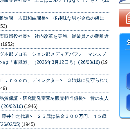
須藤晃通社長> 土日はゴルフではなく子どもと（20
推進課 吉田和由課長> 多趣味な男が金魚の虜に
953)
表取締役社長> 社内改革を実施、従業員との距離近
)
(1952)
ング本部プロモーション部メディアパフォーマンスブ
東風戦」（2026年3月12日号）('26/03/16)
(19
Ｆ．ｒｏｏｍ」ディレクター> ３姉妹に見守られて
949)
品質保証・研究開発室素材販売担当係長> 昔の友人
6/02/16)
(1946)
Ｙ 藤井伸之代表> ２５歳は借金３００万円、４５歳
/02/05)
(1945)