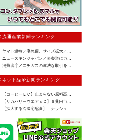
本流通産業新聞ランキング
ヤマト運輸／宅急便、サイズ拡大／…
ニュースキンジャパン／表参道にカ…
消費者庁／ニチガスの違法な取引を…
本ネット経済新聞ランキング
【コーヒーＥＣ】止まらない原料高…
【リカバリーウエアＥＣ】６兆円市…
【拡大する冷凍宅配食】 ナッシュ…