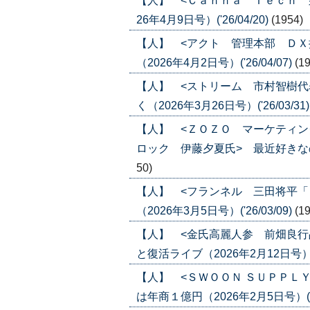
【人】 <Ｃａｎｎａ Ｔｅｃｈ 
26年4月9日号）('26/04/20)
(1954)
【人】 <アクト 管理本部 ＤＸ
（2026年4月2日号）('26/04/07)
(1
【人】 <ストリーム 市村智樹代
く（2026年3月26日号）('26/03/31
【人】 <ＺＯＺＯ マーケティ
ロック 伊藤夕夏氏> 最近好きなのは「
50)
【人】 <フランネル 三田将平「
（2026年3月5日号）('26/03/09)
(1
【人】 <金氏高麗人参 前畑良行
と復活ライブ（2026年2月12日号）('2
【人】 <ＳＷＯＯＮ ＳＵＰＰＬ
は年商１億円（2026年2月5日号）('26