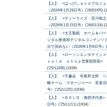
【人】 <はっぴぃａｎｄプロジェ
（2026年1月29日号）('26/02/05)
(
【人】 <ディーライズ 宮川裕之
（2026年1月15日号）('26/01/16)
(
【人】 <大王製紙 ホーム＆パ
ジタル推進部デジタルコンテンツ
分で決めない（2026年1月8日号）('26
【人】 <ローソンエンタテイン
ｃｏｒｄ ｓｈｏｐ営業部部長> 「
('25/12/08)
(1938)
【人】 <千趣会 寺尾昇太郎 
略チーム マネージャー> 音楽活動
号）('25/11/25)
(1936)
【人】 <ＢＯＬＤ 海部洋代表> 
日号）('25/11/11)
(1934)