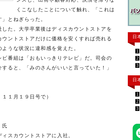
くこなしたことについて触れ、「これは
す」とねぎらった。
した。大学卒業後はディスカウントストアを
日
カウントストアだけに価格を安くすれば売れる
のような状況に違和感を覚えた。
1
ビ番組は「おもいっきりテレビ」だ。司会の
2
3
介すると、「みのさんがいいと言っていた！」
。
日
1
」１１月１９日号で）
2
3
）氏
ィスカウントストアに入社。