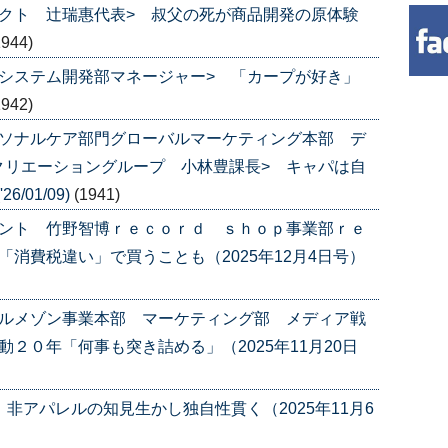
クト 辻瑞惠代表> 叔父の死が商品開発の原体験
1944)
システム開発部マネージャー> 「カープが好き」
1942)
ーソナルケア部門グローバルマーケティング本部 デ
クリエーショングループ 小林豊課長> キャパは自
/01/09)
(1941)
メント 竹野智博ｒｅｃｏｒｄ ｓｈｏｐ事業部ｒｅ
消費税違い」で買うことも（2025年12月4日号）
ベルメゾン事業本部 マーケティング部 メディア戦
２０年「何事も突き詰める」（2025年11月20日
非アパレルの知見生かし独自性貫く（2025年11月6