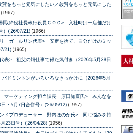
敦賀をもっと元気にしたい／敦賀をもっと元気にした
)
(1967)
樹取締役社長執行役員ＣＯＯ> 入社時は一店舗だけ
'26/07/21)
(1966)
リーガールリン代表> 安定を捨て、自分だけのミッ
/21)
(1965)
表> 祖父の畑仕事で得た気付き（2026年5月28日
 バドミントンがいろいろなきっかけに（2026年5月
 マーケティング担当課長 原田知直氏> みんなを
・5月7日合併号）('26/05/12)
(1957)
ンドプロデューサー 野内ほのか氏> 同じ悩みを持
日号）('26/04/28)
(1956)