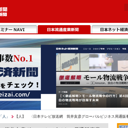
「人」
【人】 〈日本テレビ放送網 筒井亥彦グローバルビジネス局通販