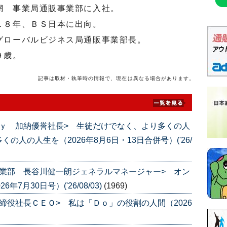
 事業局通販事業部に入社。
８年、ＢＳ日本に出向。
ローバルビジネス局通販事業部長。
９歳。
記事は取材・執筆時の情報で、現在は異なる場合があります。
ｙ 加納優誉社長> 生徒だけでなく、より多くの人
人の人生を（2026年8月6日・13日合併号）('26/
業部 長谷川健一朗ジェネラルマネージャー> オン
7月30日号）('26/08/03)
(1969)
締役社長ＣＥＯ> 私は「Ｄｏ」の役割の人間（2026