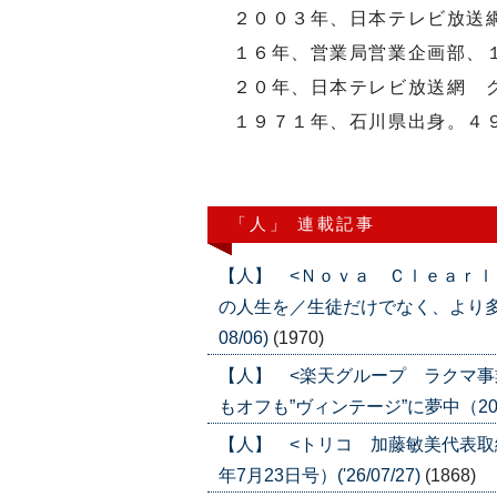
２００３年、日本テレビ放送網
１６年、営業局営業企画部、１
２０年、日本テレビ放送網 グ
１９７１年、石川県出身。４
「人」 連載記事
【人】 <Ｎｏｖａ Ｃｌｅａｒｌ
の人生を／生徒だけでなく、より多くの
08/06)
(1970)
【人】 <楽天グループ ラクマ事
もオフも”ヴィンテージ”に夢中（2026年
【人】 <トリコ 加藤敏美代表取
年7月23日号）('26/07/27)
(1868)