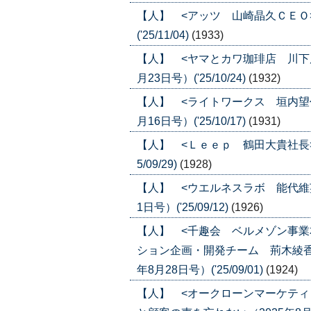
【人】 <アッツ 山崎晶久ＣＥＯ>
('25/11/04)
(1933)
【人】 <ヤマとカワ珈琲店 川下康
月23日号）('25/10/24)
(1932)
【人】 <ライトワークス 垣内望代
月16日号）('25/10/17)
(1931)
【人】 <Ｌｅｅｐ 鶴田大貴社長> 
5/09/29)
(1928)
【人】 <ウエルネスラボ 能代維英
1日号）('25/09/12)
(1926)
【人】 <千趣会 ベルメゾン事
ション企画・開発チーム 荊木綾香
年8月28日号）('25/09/01)
(1924)
【人】 <オークローンマーケティ