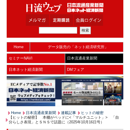
Home
データ販売の「ネット経済研究所」
セミナーNAVI
日本流通産業新聞
日本ネット経済新聞
DMフェア
Home
日本流通産業新聞
連載記事
ヒットの秘密
【ヒットの秘密】 本棚がベッドに<「マルチユニット」> 「自
分らしさ表現」とＳＮＳで話題に（2025年10月16日号）