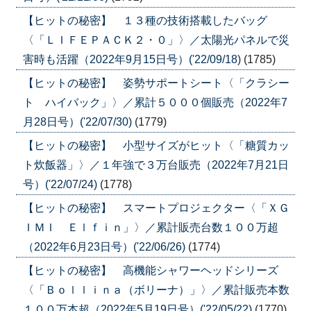
【ヒットの秘密】 １３種の技術搭載したバッグ
〈「ＬＩＦＥＰＡＣＫ２・０」〉／太陽光パネルで災
害時も活躍（2022年9月15日号）('22/09/18)
(1785)
【ヒットの秘密】 姿勢サポートシート〈「クラシー
ト ハイバック」〉／累計５０００個販売（2022年7
月28日号）('22/07/30)
(1779)
【ヒットの秘密】 小型サイズがヒット〈「糖質カッ
ト炊飯器」〉／１年強で３万台販売（2022年7月21日
号）('22/07/24)
(1778)
【ヒットの秘密】 スマートプロジェクター〈「ＸＧ
ＩＭＩ Ｅｌｆｉｎ」〉／累計販売台数１００万超
（2022年6月23日号）('22/06/26)
(1774)
【ヒットの秘密】 高機能シャワーヘッドシリーズ
〈「Ｂｏｌｌｉｎａ（ボリーナ）」〉／累計販売本数
１００万本超（2022年5月19日号）('22/05/22)
(1770)