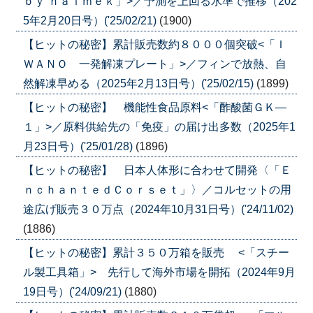
ｂｙ ｈａｌｍｅｋ」>／予測を上回る水準で推移（202
5年2月20日号）('25/02/21)
(1900)
【ヒットの秘密】累計販売数約８０００個突破<「Ｉ
ＷＡＮＯ 一発解凍プレート」>／フィンで放熱、自
然解凍早める（2025年2月13日号）('25/02/15)
(1899)
【ヒットの秘密】 機能性食品原料<「酢酸菌ＧＫ―
１」>／原料供給先の「免疫」の届け出多数（2025年1
月23日号）('25/01/28)
(1896)
【ヒットの秘密】 日本人体形に合わせて開発〈「Ｅ
ｎｃｈａｎｔｅｄＣｏｒｓｅｔ」〉／コルセットの用
途広げ販売３０万点（2024年10月31日号）('24/11/02)
(1886)
【ヒットの秘密】累計３５０万箱を販売 <「スチー
ル製工具箱」> 先行して海外市場を開拓（2024年9月
19日号）('24/09/21)
(1880)