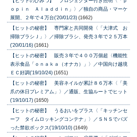
【ヒットのひみつ】 プロジェクター付き照明〈「ｐ
ｏｐｉｎ Ａｌａｄｄｉｎ」〉／独自の商品・マーケ
展開、２年で４万台('20/01/23)
(1662)
【ヒットの秘密】 専門家と共同開発〈「大津式 お
掃除ブラシＪ」〉／掃除ブラシ、発売３年で２５万本
('20/01/16)
(1661)
【ヒットの秘密】 販売３年で４００万個超〈機能性
表示食品「ｏｎａｋａ（オナカ）」〉／中国向け越境
ＥＣ好調('19/10/24)
(1651)
【ヒットの秘密】 美容ネイルが累計８６万本〈「美
爪の休日プレミアム」〉／通販、生協ルートでヒット
('19/10/17)
(1650)
【ヒットの秘密】 うるおいをプラス〈「キッチンセ
ーフ タイムロッキングコンテナ」〉／ＳＮＳでバズ
った禁欲ボックス('19/10/10)
(1649)