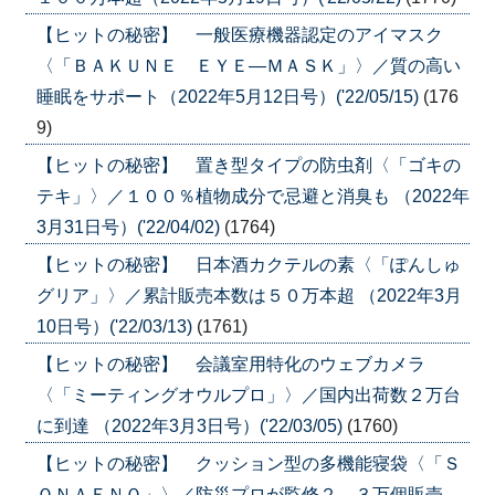
【ヒットの秘密】 一般医療機器認定のアイマスク
〈「ＢＡＫＵＮＥ ＥＹＥ―ＭＡＳＫ」〉／質の高い
睡眠をサポート（2022年5月12日号）('22/05/15)
(176
9)
【ヒットの秘密】 置き型タイプの防虫剤〈「ゴキの
テキ」〉／１００％植物成分で忌避と消臭も （2022年
3月31日号）('22/04/02)
(1764)
【ヒットの秘密】 日本酒カクテルの素〈「ぽんしゅ
グリア」〉／累計販売本数は５０万本超 （2022年3月
10日号）('22/03/13)
(1761)
【ヒットの秘密】 会議室用特化のウェブカメラ
〈「ミーティングオウルプロ」〉／国内出荷数２万台
に到達 （2022年3月3日号）('22/03/05)
(1760)
【ヒットの秘密】 クッション型の多機能寝袋〈「Ｓ
ＯＮＡＥＮＯ」〉／防災プロが監修２．３万個販売