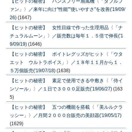
【ヒットの秘密】 ハンズフリー扇風機〈「ダブルフ
ァン」〉／来年に向け”性能””使いやすさ”を改善('19/09/
26)
(1647)
【ヒットの秘密】 女性目線で作った生理用品〈「ナ
チュラルムーン」〉／販売数は毎年１．５倍で伸長('1
9/09/19)
(1646)
【ヒットの秘密】 ボイトレグッズがヒット〈「ウタ
エット ウルトラボイス」〉／１８年１１月から１．
５万個販売('19/07/18)
(1638)
【ヒットの秘密】 素足で使用できる中敷き〈「侍イ
ンソール」〉／１日で３０００足販売('19/06/27)
(163
5)
【ヒットの秘密】 五つの機能を搭載〈「美ルルクラ
ッシー」〉／月間２０００台販売の美顔器('19/05/17)
(1629)