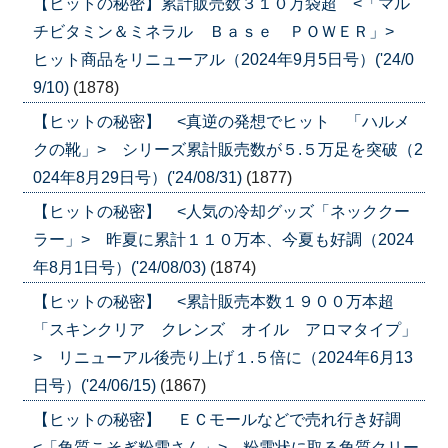
【ヒットの秘密】累計販売数３１０万袋超 <「マル
チビタミン＆ミネラル Ｂａｓｅ ＰＯＷＥＲ」>
ヒット商品をリニューアル（2024年9月5日号）('24/0
9/10)
(1878)
【ヒットの秘密】 <真逆の発想でヒット 「ハルメ
クの靴」> シリーズ累計販売数が５.５万足を突破（2
024年8月29日号）('24/08/31)
(1877)
【ヒットの秘密】 <人気の冷却グッズ「ネッククー
ラー」> 昨夏に累計１１０万本、今夏も好調（2024
年8月1日号）('24/08/03)
(1874)
【ヒットの秘密】 <累計販売本数１９００万本超
「スキンクリア クレンズ オイル アロマタイプ」
> リニューアル後売り上げ１.５倍に（2024年6月13
日号）('24/06/15)
(1867)
【ヒットの秘密】 ＥＣモールなどで売れ行き好調
<「角質こそぎ粉雪さん」> 粉雪状に取る角質クリー