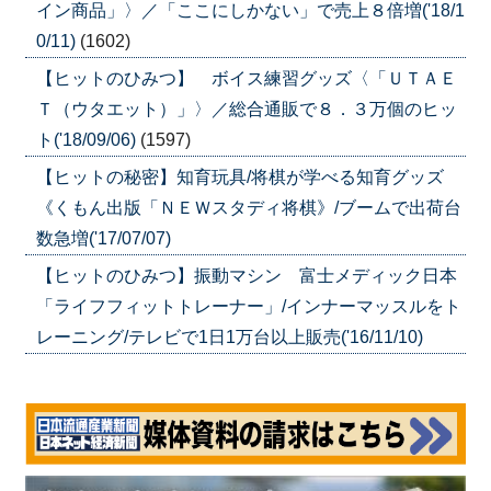
イン商品」〉／「ここにしかない」で売上８倍増('18/1
0/11)
(1602)
【ヒットのひみつ】 ボイス練習グッズ〈「ＵＴＡＥ
Ｔ（ウタエット）」〉／総合通販で８．３万個のヒッ
ト('18/09/06)
(1597)
【ヒットの秘密】知育玩具/将棋が学べる知育グッズ
《くもん出版「ＮＥＷスタディ将棋》/ブームで出荷台
数急増('17/07/07)
【ヒットのひみつ】振動マシン 富士メディック日本
「ライフフィットトレーナー」/インナーマッスルをト
レーニング/テレビで1日1万台以上販売('16/11/10)