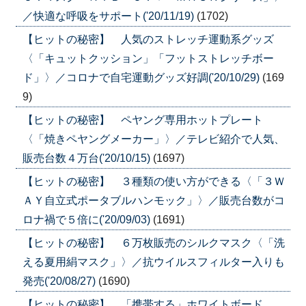
／快適な呼吸をサポート('20/11/19)
(1702)
【ヒットの秘密】 人気のストレッチ運動系グッズ
〈「キュットクッション」「フットストレッチボー
ド」〉／コロナで自宅運動グッズ好調('20/10/29)
(169
9)
【ヒットの秘密】 ペヤング専用ホットプレート
〈「焼きペヤングメーカー」〉／テレビ紹介で人気、
販売台数４万台('20/10/15)
(1697)
【ヒットの秘密】 ３種類の使い方ができる〈「３Ｗ
ＡＹ自立式ポータブルハンモック」〉／販売台数がコ
ロナ禍で５倍に('20/09/03)
(1691)
【ヒットの秘密】 ６万枚販売のシルクマスク〈「洗
える夏用絹マスク」〉／抗ウイルスフィルター入りも
発売('20/08/27)
(1690)
【ヒットの秘密】 「携帯する」ホワイトボード