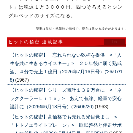
ト」は税込１万３０００円。四つそろえるとシン
グルベッドのサイズになる。
記事は取材・執筆時の情報で、現在は異なる場合があります。
ヒットの秘密 連載記事
List
【ヒットの秘密】 忘れられない乾杯を提供 <「人
生を共に生きるウイスキー」> ２０年後に届く熟成
酒、４分で売上１億円（2026年7月16日号）('26/07/1
8)
(1967)
【ヒットの秘密】シリーズ累計１３９万台に <「ネ
ッククーラーＬｉｔｅ」> あえて有線、軽量で安心
設計に（2026年6月18日号）('26/06/20)
(1963)
【ヒットの秘密】高価格でも売れる光目覚まし <
「トトノエライトプレーン」> 睡眠啓発と伴走サポ