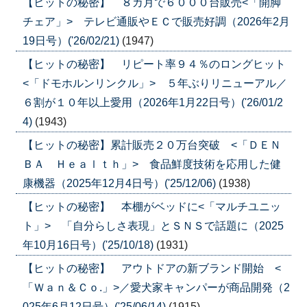
【ヒットの秘密】 ８カ月で６０００台販売<「開脚
チェア」> テレビ通販やＥＣで販売好調（2026年2月
19日号）('26/02/21)
(1947)
【ヒットの秘密】 リピート率９４％のロングヒット
<「ドモホルンリンクル」> ５年ぶりリニューアル／
６割が１０年以上愛用（2026年1月22日号）('26/01/2
4)
(1943)
【ヒットの秘密】累計販売２０万台突破 <「ＤＥＮ
ＢＡ Ｈｅａｌｔｈ」> 食品鮮度技術を応用した健
康機器（2025年12月4日号）('25/12/06)
(1938)
【ヒットの秘密】 本棚がベッドに<「マルチユニッ
ト」> 「自分らしさ表現」とＳＮＳで話題に（2025
年10月16日号）('25/10/18)
(1931)
【ヒットの秘密】 アウトドアの新ブランド開始 <
「Ｗａｎ＆Ｃｏ.」>／愛犬家キャンパーが商品開発（2
025年6月12日号）('25/06/14)
(1915)