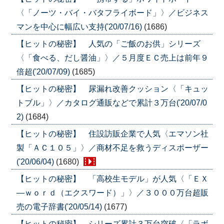
〈「ノーツ・バイ・バタフライボード」〉／ビジネス
マンを中心に幅広い支持('20/07/16)
(1686)
【ヒットの秘密】 人気の「ご飯のお供」シリーズ
〈「食べる、だし醤油」〉／５月度ＥＣ売上は前年９
倍超('20/07/09)
(1685)
【ヒットの秘密】 尿漏れ改善クッション〈「キュッ
トブル」〉／カタログ通販などで累計３万台('20/07/0
2)
(1684)
【ヒットの秘密】 住設訪販企業で人気〈エマソン社
製「ＡＣ１０５」〉／商材不足を救うディスポーザー
('20/06/04)
(1680)
【ヒットの秘密】 「高校生モデル」が人気〈「ＥＸ
―ｗｏｒｄ（エクスワード）」〉／３０００万台超販
売の電子辞書('20/05/14)
(1677)
【ヒットの秘密】 シリーズ累計３万台突破〈「ラボ