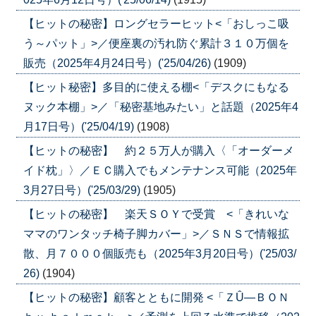
【ヒットの秘密】ロングセラーヒット<「おしっこ吸
う～パット」>／便座裏の汚れ防ぐ累計３１０万個を
販売（2025年4月24日号）('25/04/26)
(1909)
【ヒット秘密】多目的に使える棚<「デスクにもなる
ヌック本棚」>／「秘密基地みたい」と話題（2025年4
月17日号）('25/04/19)
(1908)
【ヒットの秘密】 約２５万人が購入〈「オーダーメ
イド枕」〉／ＥＣ購入でもメンテナンス可能（2025年
3月27日号）('25/03/29)
(1905)
【ヒットの秘密】 楽天ＳＯＹで受賞 <「きれいな
ママのワンタッチ椅子脚カバー」>／ＳＮＳで情報拡
散、月７０００個販売も（2025年3月20日号）('25/03/
26)
(1904)
【ヒットの秘密】顧客とともに開発 <「ＺÛ―ＢＯＮ