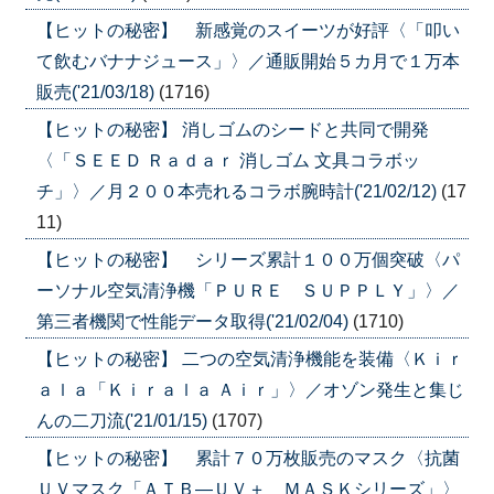
【ヒットの秘密】 新感覚のスイーツが好評〈「叩い
て飲むバナナジュース」〉／通販開始５カ月で１万本
販売('21/03/18)
(1716)
【ヒットの秘密】 消しゴムのシードと共同で開発
〈「ＳＥＥＤ Ｒａｄａｒ 消しゴム 文具コラボッ
チ」〉／月２００本売れるコラボ腕時計('21/02/12)
(17
11)
【ヒットの秘密】 シリーズ累計１００万個突破〈パ
ーソナル空気清浄機「ＰＵＲＥ ＳＵＰＰＬＹ」〉／
第三者機関で性能データ取得('21/02/04)
(1710)
【ヒットの秘密】 二つの空気清浄機能を装備〈Ｋｉｒ
ａｌａ「Ｋｉｒａｌａ Ａｉｒ」〉／オゾン発生と集じ
んの二刀流('21/01/15)
(1707)
【ヒットの秘密】 累計７０万枚販売のマスク〈抗菌
ＵＶマスク「ＡＴＢ―ＵＶ＋ ＭＡＳＫシリーズ」〉