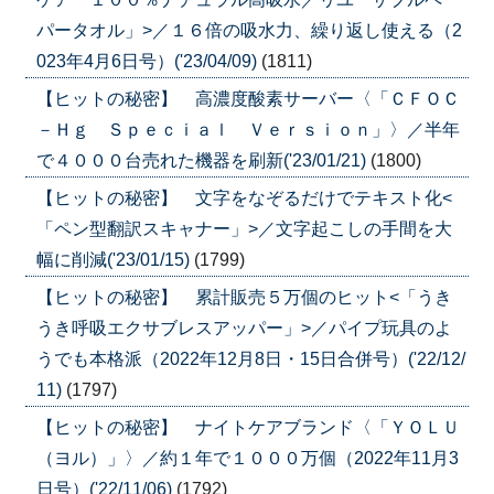
パータオル」>／１６倍の吸水力、繰り返し使える（2
023年4月6日号）('23/04/09)
(1811)
【ヒットの秘密】 高濃度酸素サーバー〈「ＣＦＯＣ
－Ｈｇ Ｓｐｅｃｉａｌ Ｖｅｒｓｉｏｎ」〉／半年
で４０００台売れた機器を刷新('23/01/21)
(1800)
【ヒットの秘密】 文字をなぞるだけでテキスト化<
「ペン型翻訳スキャナー」>／文字起こしの手間を大
幅に削減('23/01/15)
(1799)
【ヒットの秘密】 累計販売５万個のヒット<「うき
うき呼吸エクサブレスアッパー」>／パイプ玩具のよ
うでも本格派（2022年12月8日・15日合併号）('22/12/
11)
(1797)
【ヒットの秘密】 ナイトケアブランド〈「ＹＯＬＵ
（ヨル）」〉／約１年で１０００万個（2022年11月3
日号）('22/11/06)
(1792)