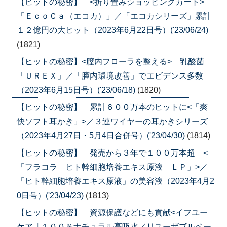
【ヒットの秘密】 <折り畳みショッピングカート>
「ＥｃｏＣａ（エコカ）」／「エコカシリーズ」累計
１２億円の大ヒット（2023年6月22日号）('23/06/24)
(1821)
【ヒットの秘密】<膣内フローラを整える> 乳酸菌
「ＵＲＥＸ」／「膣内環境改善」でエビデンス多数
（2023年6月15日号）('23/06/18)
(1820)
【ヒットの秘密】 累計６００万本のヒットに<「爽
快ソフト耳かき」>／３連ワイヤーの耳かきシリーズ
（2023年4月27日・5月4日合併号）('23/04/30)
(1814)
【ヒットの秘密】 発売から３年で１００万本超 <
「フラコラ ヒト幹細胞培養エキス原液 ＬＰ」>／
「ヒト幹細胞培養エキス原液」の美容液（2023年4月2
0日号）('23/04/23)
(1813)
【ヒットの秘密】 資源保護などにも貢献<イフユー
ケア「１００％ナチュラル高吸水／リユーザブルペー