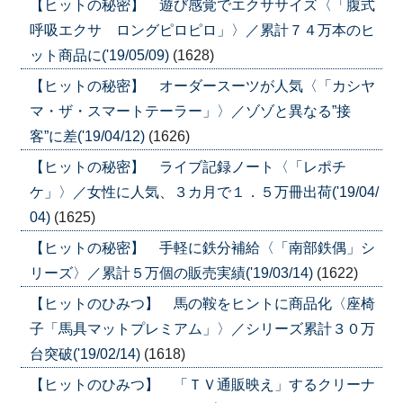
【ヒットの秘密】 遊び感覚でエクササイズ〈「腹式
呼吸エクサ ロングピロピロ」〉／累計７４万本のヒ
ット商品に('19/05/09)
(1628)
【ヒットの秘密】 オーダースーツが人気〈「カシヤ
マ・ザ・スマートテーラー」〉／ゾゾと異なる”接
客”に差('19/04/12)
(1626)
【ヒットの秘密】 ライブ記録ノート〈「レポチ
ケ」〉／女性に人気、３カ月で１．５万冊出荷('19/04/
04)
(1625)
【ヒットの秘密】 手軽に鉄分補給〈「南部鉄偶」シ
リーズ〉／累計５万個の販売実績('19/03/14)
(1622)
【ヒットのひみつ】 馬の鞍をヒントに商品化〈座椅
子「馬具マットプレミアム」〉／シリーズ累計３０万
台突破('19/02/14)
(1618)
【ヒットのひみつ】 「ＴＶ通販映え」するクリーナ