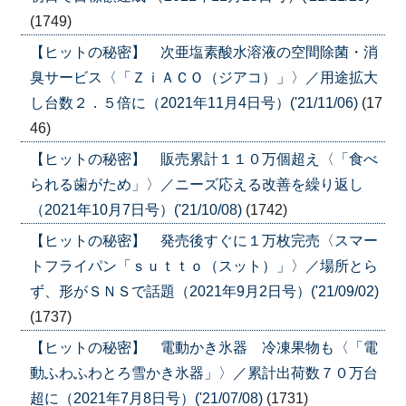
(1749)
【ヒットの秘密】 次亜塩素酸水溶液の空間除菌・消
臭サービス〈「ＺｉＡＣＯ（ジアコ）」〉／用途拡大
し台数２．５倍に（2021年11月4日号）('21/11/06)
(17
46)
【ヒットの秘密】 販売累計１１０万個超え〈「食べ
られる歯がため」〉／ニーズ応える改善を繰り返し
（2021年10月7日号）('21/10/08)
(1742)
【ヒットの秘密】 発売後すぐに１万枚完売〈スマー
トフライパン「ｓｕｔｔｏ（スット）」〉／場所とら
ず、形がＳＮＳで話題（2021年9月2日号）('21/09/02)
(1737)
【ヒットの秘密】 電動かき氷器 冷凍果物も〈「電
動ふわふわとろ雪かき氷器」〉／累計出荷数７０万台
超に（2021年7月8日号）('21/07/08)
(1731)