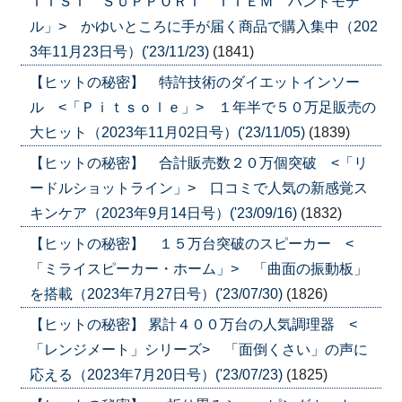
ＴＩＳＴ ＳＵＰＰＯＲＴ ＩＴＥＭ ハンドモデ
ル」> かゆいところに手が届く商品で購入集中（202
3年11月23日号）('23/11/23)
(1841)
【ヒットの秘密】 特許技術のダイエットインソー
ル <「Ｐｉｔｓｏｌｅ」> １年半で５０万足販売の
大ヒット（2023年11月02日号）('23/11/05)
(1839)
【ヒットの秘密】 合計販売数２０万個突破 <「リ
ードルショットライン」> 口コミで人気の新感覚ス
キンケア（2023年9月14日号）('23/09/16)
(1832)
【ヒットの秘密】 １５万台突破のスピーカー <
「ミライスピーカー・ホーム」> 「曲面の振動板」
を搭載（2023年7月27日号）('23/07/30)
(1826)
【ヒットの秘密】 累計４００万台の人気調理器 <
「レンジメート」シリーズ> 「面倒くさい」の声に
応える（2023年7月20日号）('23/07/23)
(1825)