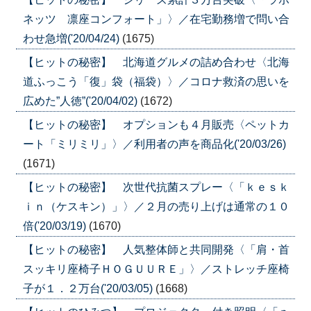
ネッツ 凛座コンフォート」〉／在宅勤務増で問い合
わせ急増('20/04/24)
(1675)
【ヒットの秘密】 北海道グルメの詰め合わせ〈北海
道ふっこう「復」袋（福袋）〉／コロナ救済の思いを
広めた”人徳”('20/04/02)
(1672)
【ヒットの秘密】 オプションも４月販売〈ペットカ
ート「ミリミリ」〉／利用者の声を商品化('20/03/26)
(1671)
【ヒットの秘密】 次世代抗菌スプレー〈「ｋｅｓｋ
ｉｎ（ケスキン）」〉／２月の売り上げは通常の１０
倍('20/03/19)
(1670)
【ヒットの秘密】 人気整体師と共同開発〈「肩・首
スッキリ座椅子ＨＯＧＵＵＲＥ」〉／ストレッチ座椅
子が１．２万台('20/03/05)
(1668)