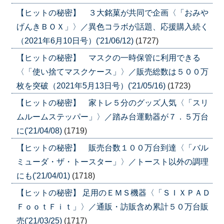
【ヒットの秘密】 ３大銘菓が共同で企画〈「おみや
げんきＢＯＸ」〉／異色コラボが話題、応援購入続く
（2021年6月10日号）('21/06/12)
(1727)
【ヒットの秘密】 マスクの一時保管に利用できる
〈「使い捨てマスクケース」〉／販売総数は５００万
枚を突破（2021年5月13日号）('21/05/16)
(1723)
【ヒットの秘密】 家トレ５分のグッズ人気〈「スリ
ムルームステッパー」〉／踏み台運動器が７．５万台
に('21/04/08)
(1719)
【ヒットの秘密】 販売台数１００万台到達〈「バル
ミューダ・ザ・トースター」〉／トースト以外の調理
にも('21/04/01)
(1718)
【ヒットの秘密】 足用のＥＭＳ機器〈「ＳＩＸＰＡＤ
ＦｏｏｔＦｉｔ」〉／通販・訪販含め累計５０万台販
売('21/03/25)
(1717)