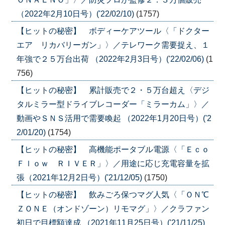
（2022年2月10日号）('22/02/10)
(1757)
【ヒットの秘密】 ボディーケアツール〈「ドクター
エア リカバリーガン」〉／テレワーク需要捉え、１
年強で２５万台出荷 （2022年2月3日号）('22/02/06)
(1
756)
【ヒットの秘密】 累計販売で２・５万台超え〈デジ
タルミラー型ドライブレコーダー「ミラーカム」〉／
動画やＳＮＳ活用で需要喚起 （2022年1月20日号）('2
2/01/20)
(1754)
【ヒットの秘密】 高機能ポータブル電源〈「Ｅｃｏ
Ｆｌｏｗ ＲＩＶＥＲ」〉／用途に応じ充電容量を拡
張（2021年12月2日号）('21/12/05)
(1750)
【ヒットの秘密】 飲みごろ保つマグ人気〈「ＯＮ℃
ＺＯＮＥ（オンドゾーン）リモマグ」〉／クラファン
初日で目標額達成 （2021年11月25日号）('21/11/25)