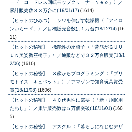
ー〈「コードレス回転モップクリーナーＮｅｏ」〉／
累計販売数３３万台に('19/01/17)
(1614)
【ヒットのひみつ】 シワを伸ばす乾燥機〈「アイロ
ンいら〜ず」〉／目標販売台数は１万台('18/12/14)
(16
11)
【ヒットの秘密】 機能性の座椅子〈「背筋がＧＵＵ
ＵＮ美姿勢座椅子」〉／通販などで３２万台販売('18/1
2/06)
(1610)
【ヒットの秘密】 ３歳からプログラミング〈「プリ
モトイズ キュベット」〉／アマゾンで知育玩具賞受
賞('18/11/08)
(1606)
【ヒットの秘密】 ４０代男性に需要〈「新・睡眠用
たわし」〉／累計販売数は５万個突破('18/11/01)
(160
5)
【ヒットの秘密】 アスクル〈「暮らしになじむデザ