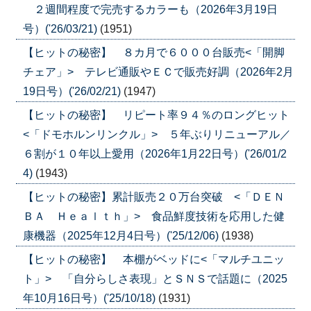
２週間程度で完売するカラーも（2026年3月19日
号）('26/03/21)
(1951)
【ヒットの秘密】 ８カ月で６０００台販売<「開脚
チェア」> テレビ通販やＥＣで販売好調（2026年2月
19日号）('26/02/21)
(1947)
【ヒットの秘密】 リピート率９４％のロングヒット
<「ドモホルンリンクル」> ５年ぶりリニューアル／
６割が１０年以上愛用（2026年1月22日号）('26/01/2
4)
(1943)
【ヒットの秘密】累計販売２０万台突破 <「ＤＥＮ
ＢＡ Ｈｅａｌｔｈ」> 食品鮮度技術を応用した健
康機器（2025年12月4日号）('25/12/06)
(1938)
【ヒットの秘密】 本棚がベッドに<「マルチユニッ
ト」> 「自分らしさ表現」とＳＮＳで話題に（2025
年10月16日号）('25/10/18)
(1931)