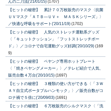
んの二刀流('21/01/15)
(1707)
【ヒットの秘密】 累計７０万枚販売のマスク〈抗菌
ＵＶマスク「ＡＴＢ―ＵＶ＋ ＭＡＳＫシリーズ」〉
／快適な呼吸をサポート('20/11/19)
(1702)
【ヒットの秘密】 人気のストレッチ運動系グッズ
〈「キュットクッション」「フットストレッチボー
ド」〉／コロナで自宅運動グッズ好調('20/10/29)
(169
9)
【ヒットの秘密】 ペヤング専用ホットプレート
〈「焼きペヤングメーカー」〉／テレビ紹介で人気、
販売台数４万台('20/10/15)
(1697)
【ヒットの秘密】 ３種類の使い方ができる〈「３Ｗ
ＡＹ自立式ポータブルハンモック」〉／販売台数がコ
ロナ禍で５倍に('20/09/03)
(1691)
【ヒットの秘密】 ６万枚販売のシルクマスク〈「洗