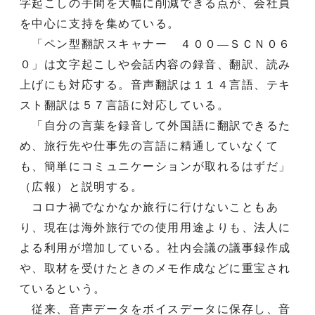
字起こしの手間を大幅に削減できる点が、会社員
を中心に支持を集めている。
「ペン型翻訳スキャナー ４００―ＳＣＮ０６
０」は文字起こしや会話内容の録音、翻訳、読み
上げにも対応する。音声翻訳は１１４言語、テキ
スト翻訳は５７言語に対応している。
「自分の言葉を録音して外国語に翻訳できるた
め、旅行先や仕事先の言語に精通していなくて
も、簡単にコミュニケーションが取れるはずだ」
（広報）と説明する。
コロナ禍でなかなか旅行に行けないこともあ
り、現在は海外旅行での使用用途よりも、法人に
よる利用が増加している。社内会議の議事録作成
や、取材を受けたときのメモ作成などに重宝され
ているという。
従来、音声データをボイスデータに保存し、音