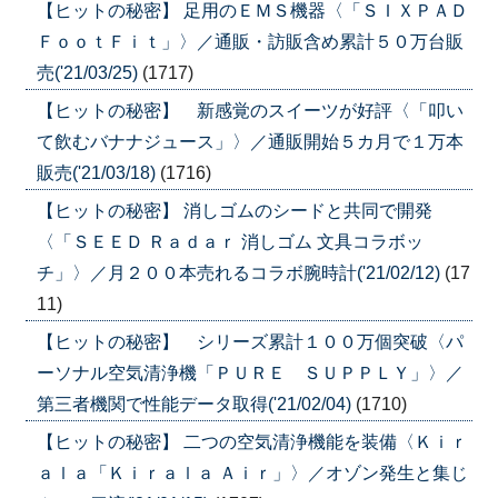
【ヒットの秘密】 足用のＥＭＳ機器〈「ＳＩＸＰＡＤ
ＦｏｏｔＦｉｔ」〉／通販・訪販含め累計５０万台販
売('21/03/25)
(1717)
【ヒットの秘密】 新感覚のスイーツが好評〈「叩い
て飲むバナナジュース」〉／通販開始５カ月で１万本
販売('21/03/18)
(1716)
【ヒットの秘密】 消しゴムのシードと共同で開発
〈「ＳＥＥＤ Ｒａｄａｒ 消しゴム 文具コラボッ
チ」〉／月２００本売れるコラボ腕時計('21/02/12)
(17
11)
【ヒットの秘密】 シリーズ累計１００万個突破〈パ
ーソナル空気清浄機「ＰＵＲＥ ＳＵＰＰＬＹ」〉／
第三者機関で性能データ取得('21/02/04)
(1710)
【ヒットの秘密】 二つの空気清浄機能を装備〈Ｋｉｒ
ａｌａ「Ｋｉｒａｌａ Ａｉｒ」〉／オゾン発生と集じ