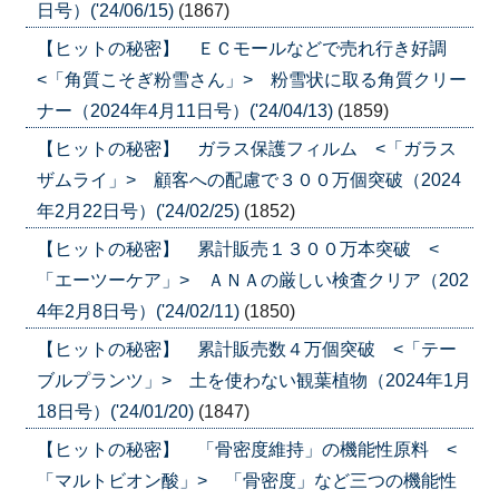
日号）('24/06/15)
(1867)
【ヒットの秘密】 ＥＣモールなどで売れ行き好調
<「角質こそぎ粉雪さん」> 粉雪状に取る角質クリー
ナー（2024年4月11日号）('24/04/13)
(1859)
【ヒットの秘密】 ガラス保護フィルム <「ガラス
ザムライ」> 顧客への配慮で３００万個突破（2024
年2月22日号）('24/02/25)
(1852)
【ヒットの秘密】 累計販売１３００万本突破 <
「エーツーケア」> ＡＮＡの厳しい検査クリア（202
4年2月8日号）('24/02/11)
(1850)
【ヒットの秘密】 累計販売数４万個突破 <「テー
ブルプランツ」> 土を使わない観葉植物（2024年1月
18日号）('24/01/20)
(1847)
【ヒットの秘密】 「骨密度維持」の機能性原料 <
「マルトビオン酸」> 「骨密度」など三つの機能性