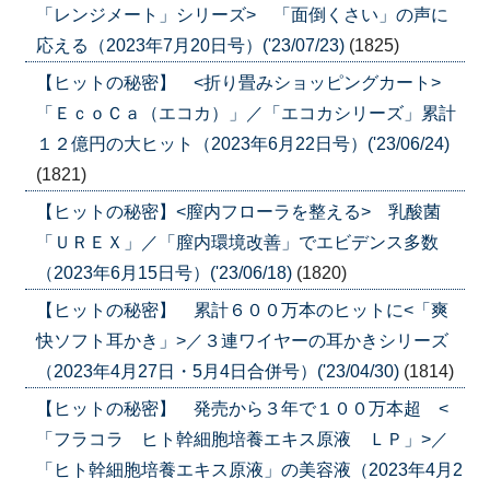
「レンジメート」シリーズ> 「面倒くさい」の声に
応える（2023年7月20日号）('23/07/23)
(1825)
【ヒットの秘密】 <折り畳みショッピングカート>
「ＥｃｏＣａ（エコカ）」／「エコカシリーズ」累計
１２億円の大ヒット（2023年6月22日号）('23/06/24)
(1821)
【ヒットの秘密】<膣内フローラを整える> 乳酸菌
「ＵＲＥＸ」／「膣内環境改善」でエビデンス多数
（2023年6月15日号）('23/06/18)
(1820)
【ヒットの秘密】 累計６００万本のヒットに<「爽
快ソフト耳かき」>／３連ワイヤーの耳かきシリーズ
（2023年4月27日・5月4日合併号）('23/04/30)
(1814)
【ヒットの秘密】 発売から３年で１００万本超 <
「フラコラ ヒト幹細胞培養エキス原液 ＬＰ」>／
「ヒト幹細胞培養エキス原液」の美容液（2023年4月2