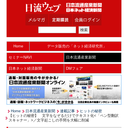
Home
データ販売の「ネット経済研究所」
セミナーNAVI
日本流通産業新聞
日本ネット経済新聞
DMフェア
Home
日本流通産業新聞
連載記事
ヒットの秘密
【ヒットの秘密】 文字をなぞるだけでテキスト化<「ペン型翻訳
スキャナー」>／文字起こしの手間を大幅に削減