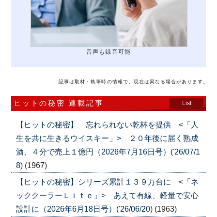
音声も録音可能
記事は取材・執筆時の情報で、現在は異なる場合があります。
ヒットの秘密 連載記事
List
【ヒットの秘密】 忘れられない乾杯を提供 <「人
生を共に生きるウイスキー」> ２０年後に届く熟成
酒、４分で売上１億円（2026年7月16日号）('26/07/1
8)
(1967)
【ヒットの秘密】シリーズ累計１３９万台に <「ネ
ッククーラーＬｉｔｅ」> あえて有線、軽量で安心
設計に（2026年6月18日号）('26/06/20)
(1963)