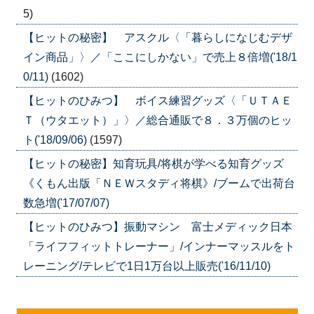
5)
【ヒットの秘密】 アスクル〈「暮らしになじむデザ
イン商品」〉／「ここにしかない」で売上８倍増('18/1
0/11)
(1602)
【ヒットのひみつ】 ボイス練習グッズ〈「ＵＴＡＥ
Ｔ（ウタエット）」〉／総合通販で８．３万個のヒッ
ト('18/09/06)
(1597)
【ヒットの秘密】知育玩具/将棋が学べる知育グッズ
《くもん出版「ＮＥＷスタディ将棋》/ブームで出荷台
数急増('17/07/07)
【ヒットのひみつ】振動マシン 富士メディック日本
「ライフフィットトレーナー」/インナーマッスルをト
レーニング/テレビで1日1万台以上販売('16/11/10)