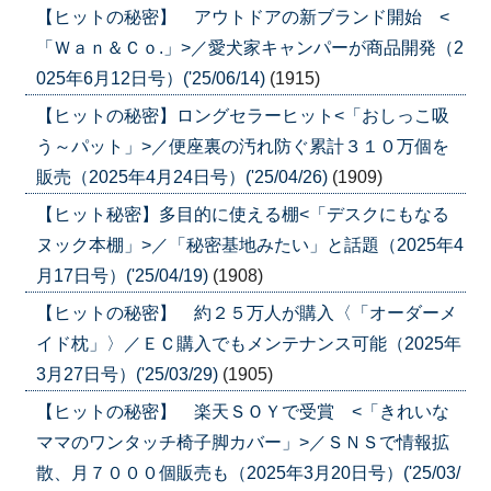
【ヒットの秘密】 アウトドアの新ブランド開始 <
「Ｗａｎ＆Ｃｏ.」>／愛犬家キャンパーが商品開発（2
025年6月12日号）('25/06/14)
(1915)
【ヒットの秘密】ロングセラーヒット<「おしっこ吸
う～パット」>／便座裏の汚れ防ぐ累計３１０万個を
販売（2025年4月24日号）('25/04/26)
(1909)
【ヒット秘密】多目的に使える棚<「デスクにもなる
ヌック本棚」>／「秘密基地みたい」と話題（2025年4
月17日号）('25/04/19)
(1908)
【ヒットの秘密】 約２５万人が購入〈「オーダーメ
イド枕」〉／ＥＣ購入でもメンテナンス可能（2025年
3月27日号）('25/03/29)
(1905)
【ヒットの秘密】 楽天ＳＯＹで受賞 <「きれいな
ママのワンタッチ椅子脚カバー」>／ＳＮＳで情報拡
散、月７０００個販売も（2025年3月20日号）('25/03/