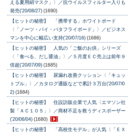
える夏用絹マスク」〉／抗ウイルスフィルター入りも
発売('20/08/27)
(1690)
【ヒットの秘密】 「携帯する」ホワイトボード
〈「ノーツ・バイ・バタフライボード」〉／ビジネス
マンを中心に幅広い支持('20/07/16)
(1686)
【ヒットの秘密】 人気の「ご飯のお供」シリーズ
〈「食べる、だし醤油」〉／５月度ＥＣ売上は前年９
倍超('20/07/09)
(1685)
【ヒットの秘密】 尿漏れ改善クッション〈「キュッ
トブル」〉／カタログ通販などで累計３万台('20/07/0
2)
(1684)
【ヒットの秘密】 住設訪販企業で人気〈エマソン社
製「ＡＣ１０５」〉／商材不足を救うディスポーザー
('20/06/04)
(1680)
【ヒットの秘密】 「高校生モデル」が人気〈「ＥＸ