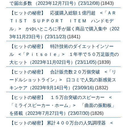
で届出多数 （2023年12月7日号）('23/12/08)
(1843)
【ヒットの秘密】 応援購入総額１億円超 <「ＡＲ
ＴＩＳＴ ＳＵＰＰＯＲＴ ＩＴＥＭ ハンドモデ
ル」> かゆいところに手が届く商品で購入集中（202
3年11月23日号）('23/11/23)
(1841)
【ヒットの秘密】 特許技術のダイエットインソー
ル <「Ｐｉｔｓｏｌｅ」> １年半で５０万足販売の
大ヒット（2023年11月02日号）('23/11/05)
(1839)
【ヒットの秘密】 合計販売数２０万個突破 <「リ
ードルショットライン」> 口コミで人気の新感覚ス
キンケア（2023年9月14日号）('23/09/16)
(1832)
【ヒットの秘密】 １５万台突破のスピーカー <
「ミライスピーカー・ホーム」> 「曲面の振動板」
を搭載（2023年7月27日号）('23/07/30)
(1826)
【ヒットの秘密】 累計４００万台の人気調理器 <