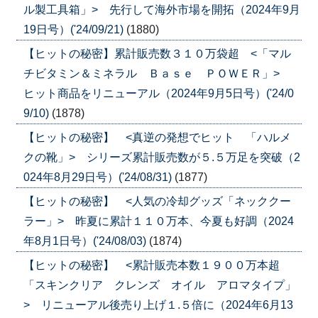
ル製工具箱」> 先行して海外市場を開拓（2024年9月
19日号）('24/09/21)
(1880)
【ヒットの秘密】累計販売数３１０万袋超 <「マル
チビタミン＆ミネラル Ｂａｓｅ ＰＯＷＥＲ」>
ヒット商品をリニューアル（2024年9月5日号）('24/0
9/10)
(1878)
【ヒットの秘密】 <真逆の発想でヒット 「ハルメ
クの靴」> シリーズ累計販売数が５.５万足を突破（2
024年8月29日号）('24/08/31)
(1877)
【ヒットの秘密】 <人気の冷却グッズ「ネッククー
ラー」> 昨夏に累計１１０万本、今夏も好調（2024
年8月1日号）('24/08/03)
(1874)
【ヒットの秘密】 <累計販売本数１９００万本超
「スキンクリア クレンズ オイル アロマタイプ」
> リニューアル後売り上げ１.５倍に（2024年6月13