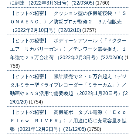
に到達 （2022年3月3日号）('22/03/05)
(1760)
【ヒットの秘密】 クッション型の多機能寝袋〈「Ｓ
ＯＮＡＥＮＯ」〉／防災プロが監修２．３万個販売
（2022年2月10日号）('22/02/10)
(1757)
【ヒットの秘密】 ボディーケアツール〈「ドクター
エア リカバリーガン」〉／テレワーク需要捉え、１
年強で２５万台出荷 （2022年2月3日号）('22/02/06)
(1
756)
【ヒットの秘密】 累計販売で２・５万台超え〈デジ
タルミラー型ドライブレコーダー「ミラーカム」〉／
動画やＳＮＳ活用で需要喚起 （2022年1月20日号）('2
2/01/20)
(1754)
【ヒットの秘密】 高機能ポータブル電源〈「Ｅｃｏ
Ｆｌｏｗ ＲＩＶＥＲ」〉／用途に応じ充電容量を拡
張（2021年12月2日号）('21/12/05)
(1750)