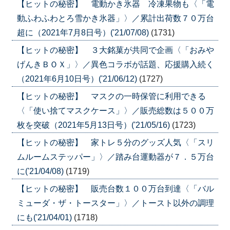
【ヒットの秘密】 電動かき氷器 冷凍果物も〈「電
動ふわふわとろ雪かき氷器」〉／累計出荷数７０万台
超に（2021年7月8日号）('21/07/08)
(1731)
【ヒットの秘密】 ３大銘菓が共同で企画〈「おみや
げんきＢＯＸ」〉／異色コラボが話題、応援購入続く
（2021年6月10日号）('21/06/12)
(1727)
【ヒットの秘密】 マスクの一時保管に利用できる
〈「使い捨てマスクケース」〉／販売総数は５００万
枚を突破（2021年5月13日号）('21/05/16)
(1723)
【ヒットの秘密】 家トレ５分のグッズ人気〈「スリ
ムルームステッパー」〉／踏み台運動器が７．５万台
に('21/04/08)
(1719)
【ヒットの秘密】 販売台数１００万台到達〈「バル
ミューダ・ザ・トースター」〉／トースト以外の調理
にも('21/04/01)
(1718)