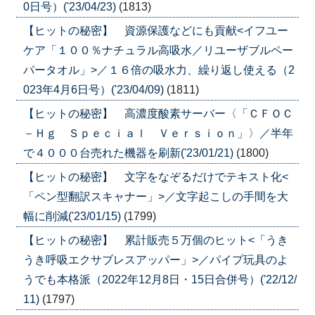
0日号）('23/04/23)
(1813)
【ヒットの秘密】 資源保護などにも貢献<イフユー
ケア「１００％ナチュラル高吸水／リユーザブルペー
パータオル」>／１６倍の吸水力、繰り返し使える（2
023年4月6日号）('23/04/09)
(1811)
【ヒットの秘密】 高濃度酸素サーバー〈「ＣＦＯＣ
－Ｈｇ Ｓｐｅｃｉａｌ Ｖｅｒｓｉｏｎ」〉／半年
で４０００台売れた機器を刷新('23/01/21)
(1800)
【ヒットの秘密】 文字をなぞるだけでテキスト化<
「ペン型翻訳スキャナー」>／文字起こしの手間を大
幅に削減('23/01/15)
(1799)
【ヒットの秘密】 累計販売５万個のヒット<「うき
うき呼吸エクサブレスアッパー」>／パイプ玩具のよ
うでも本格派（2022年12月8日・15日合併号）('22/12/
11)
(1797)