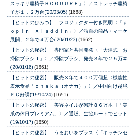
スッキリ座椅子ＨＯＧＵＵＲＥ」〉／ストレッチ座椅
子が１．２万台('20/03/05)
(1668)
【ヒットのひみつ】 プロジェクター付き照明〈「ｐ
ｏｐｉｎ Ａｌａｄｄｉｎ」〉／独自の商品・マーケ
展開、２年で４万台('20/01/23)
(1662)
【ヒットの秘密】 専門家と共同開発〈「大津式 お
掃除ブラシＪ」〉／掃除ブラシ、発売３年で２５万本
('20/01/16)
(1661)
【ヒットの秘密】 販売３年で４００万個超〈機能性
表示食品「ｏｎａｋａ（オナカ）」〉／中国向け越境
ＥＣ好調('19/10/24)
(1651)
【ヒットの秘密】 美容ネイルが累計８６万本〈「美
爪の休日プレミアム」〉／通販、生協ルートでヒット
('19/10/17)
(1650)
【ヒットの秘密】 うるおいをプラス〈「キッチンセ