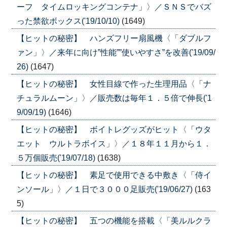
ーフ タイムロッキングコンテナ」〉／ＳＮＳでバズ
った禁欲ボックス('19/10/10)
(1649)
【ヒットの秘密】 ハンズフリー扇風機〈「ダブルフ
ァン」〉／来年に向け”性能””使いやすさ”を改善('19/09/
26)
(1647)
【ヒットの秘密】 女性目線で作った生理用品〈「ナ
チュラルムーン」〉／販売数は毎年１．５倍で伸長('1
9/09/19)
(1646)
【ヒットの秘密】 ボイトレグッズがヒット〈「ウタ
エット ウルトラボイス」〉／１８年１１月から１．
５万個販売('19/07/18)
(1638)
【ヒットの秘密】 素足で使用できる中敷き〈「侍イ
ンソール」〉／１日で３０００足販売('19/06/27)
(163
5)
【ヒットの秘密】 五つの機能を搭載〈「美ルルクラ