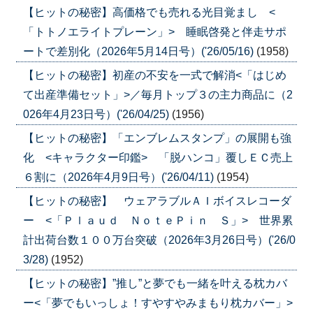
【ヒットの秘密】高価格でも売れる光目覚まし <
「トトノエライトプレーン」> 睡眠啓発と伴走サポ
ートで差別化（2026年5月14日号）('26/05/16)
(1958)
【ヒットの秘密】初産の不安を一式で解消<「はじめ
て出産準備セット」>／毎月トップ３の主力商品に（2
026年4月23日号）('26/04/25)
(1956)
【ヒットの秘密】「エンブレムスタンプ」の展開も強
化 <キャラクター印鑑> 「脱ハンコ」覆しＥＣ売上
６割に（2026年4月9日号）('26/04/11)
(1954)
【ヒットの秘密】 ウェアラブルＡＩボイスレコーダ
ー <「Ｐｌａｕｄ ＮｏｔｅＰｉｎ Ｓ」> 世界累
計出荷台数１００万台突破（2026年3月26日号）('26/0
3/28)
(1952)
【ヒットの秘密】”推し”と夢でも一緒を叶える枕カバ
ー<「夢でもいっしょ！すやすやみまもり枕カバー」>