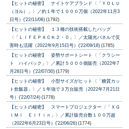
【ヒットの秘密】 ナイトケアブランド〈「ＹＯＬＵ
（ヨル）」〉／約１年で１０００万個（2022年11月3
日号）('22/11/06)
(1792)
【ヒットの秘密】 １３種の技術搭載したバッグ
〈「ＬＩＦＥＰＡＣＫ２・０」〉／太陽光パネルで災
害時も活躍（2022年9月15日号）('22/09/18)
(1785)
【ヒットの秘密】 姿勢サポートシート〈「クラシー
ト ハイバック」〉／累計５０００個販売（2022年7
月28日号）('22/07/30)
(1779)
【ヒットの秘密】 小型サイズがヒット〈「糖質カッ
ト炊飯器」〉／１年強で３万台販売（2022年7月21日
号）('22/07/24)
(1778)
【ヒットの秘密】 スマートプロジェクター〈「ＸＧ
ＩＭＩ Ｅｌｆｉｎ」〉／累計販売台数１００万超
（2022年6月23日号）('22/06/26)
(1774)