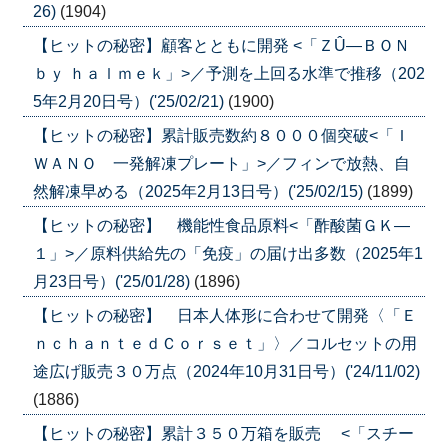
26)
(1904)
【ヒットの秘密】顧客とともに開発 <「ＺÛ―ＢＯＮ
ｂｙ ｈａｌｍｅｋ」>／予測を上回る水準で推移（202
5年2月20日号）('25/02/21)
(1900)
【ヒットの秘密】累計販売数約８０００個突破<「Ｉ
ＷＡＮＯ 一発解凍プレート」>／フィンで放熱、自
然解凍早める（2025年2月13日号）('25/02/15)
(1899)
【ヒットの秘密】 機能性食品原料<「酢酸菌ＧＫ―
１」>／原料供給先の「免疫」の届け出多数（2025年1
月23日号）('25/01/28)
(1896)
【ヒットの秘密】 日本人体形に合わせて開発〈「Ｅ
ｎｃｈａｎｔｅｄＣｏｒｓｅｔ」〉／コルセットの用
途広げ販売３０万点（2024年10月31日号）('24/11/02)
(1886)
【ヒットの秘密】累計３５０万箱を販売 <「スチー