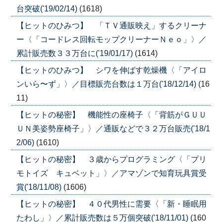
台突破('19/02/14)
(1618)
【ヒットのひみつ】 「ＴＶ通販映え」するクリーナ
ー〈「コードレス回転モップクリーナーＮｅｏ」〉／
累計販売数３３万台に('19/01/17)
(1614)
【ヒットのひみつ】 シワを伸ばす乾燥機〈「アイロ
ンいら〜ず」〉／目標販売台数は１万台('18/12/14)
(16
11)
【ヒットの秘密】 機能性の座椅子〈「背筋がＧＵＵ
ＵＮ美姿勢座椅子」〉／通販などで３２万台販売('18/1
2/06)
(1610)
【ヒットの秘密】 ３歳からプログラミング〈「プリ
モトイズ キュベット」〉／アマゾンで知育玩具賞受
賞('18/11/08)
(1606)
【ヒットの秘密】 ４０代男性に需要〈「新・睡眠用
たわし」〉／累計販売数は５万個突破('18/11/01)
(160