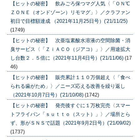
【ヒットの秘密】 飲みごろ保つマグ人気〈「ＯＮ℃
ＺＯＮＥ（オンドゾーン）リモマグ」〉／クラファン
初日で目標額達成 （2021年11月25日号）('21/11/25)
(1749)
【ヒットの秘密】 次亜塩素酸水溶液の空間除菌・消
臭サービス〈「ＺｉＡＣＯ（ジアコ）」〉／用途拡大
し台数２．５倍に（2021年11月4日号）('21/11/06)
(17
46)
【ヒットの秘密】 販売累計１１０万個超え〈「食べ
られる歯がため」〉／ニーズ応える改善を繰り返し
（2021年10月7日号）('21/10/08)
(1742)
【ヒットの秘密】 発売後すぐに１万枚完売〈スマー
トフライパン「ｓｕｔｔｏ（スット）」〉／場所とら
ず、形がＳＮＳで話題（2021年9月2日号）('21/09/02)
(1737)