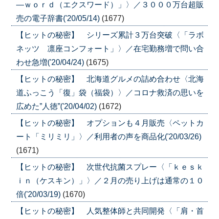
―ｗｏｒｄ（エクスワード）」〉／３０００万台超販
売の電子辞書('20/05/14)
(1677)
【ヒットの秘密】 シリーズ累計３万台突破〈「ラボ
ネッツ 凛座コンフォート」〉／在宅勤務増で問い合
わせ急増('20/04/24)
(1675)
【ヒットの秘密】 北海道グルメの詰め合わせ〈北海
道ふっこう「復」袋（福袋）〉／コロナ救済の思いを
広めた”人徳”('20/04/02)
(1672)
【ヒットの秘密】 オプションも４月販売〈ペットカ
ート「ミリミリ」〉／利用者の声を商品化('20/03/26)
(1671)
【ヒットの秘密】 次世代抗菌スプレー〈「ｋｅｓｋ
ｉｎ（ケスキン）」〉／２月の売り上げは通常の１０
倍('20/03/19)
(1670)
【ヒットの秘密】 人気整体師と共同開発〈「肩・首