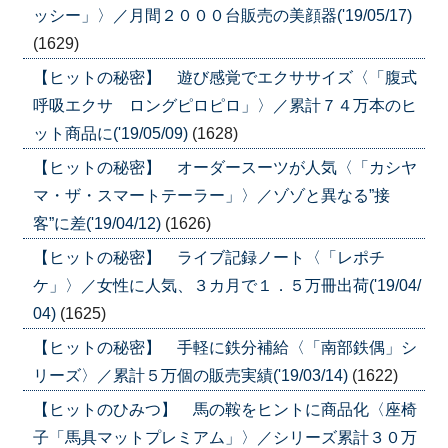
ッシー」〉／月間２０００台販売の美顔器('19/05/17)
(1629)
【ヒットの秘密】 遊び感覚でエクササイズ〈「腹式
呼吸エクサ ロングピロピロ」〉／累計７４万本のヒ
ット商品に('19/05/09)
(1628)
【ヒットの秘密】 オーダースーツが人気〈「カシヤ
マ・ザ・スマートテーラー」〉／ゾゾと異なる”接
客”に差('19/04/12)
(1626)
【ヒットの秘密】 ライブ記録ノート〈「レポチ
ケ」〉／女性に人気、３カ月で１．５万冊出荷('19/04/
04)
(1625)
【ヒットの秘密】 手軽に鉄分補給〈「南部鉄偶」シ
リーズ〉／累計５万個の販売実績('19/03/14)
(1622)
【ヒットのひみつ】 馬の鞍をヒントに商品化〈座椅
子「馬具マットプレミアム」〉／シリーズ累計３０万