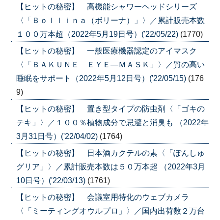
【ヒットの秘密】 高機能シャワーヘッドシリーズ
〈「Ｂｏｌｌｉｎａ（ボリーナ）」〉／累計販売本数
１００万本超（2022年5月19日号）('22/05/22)
(1770)
【ヒットの秘密】 一般医療機器認定のアイマスク
〈「ＢＡＫＵＮＥ ＥＹＥ―ＭＡＳＫ」〉／質の高い
睡眠をサポート（2022年5月12日号）('22/05/15)
(176
9)
【ヒットの秘密】 置き型タイプの防虫剤〈「ゴキの
テキ」〉／１００％植物成分で忌避と消臭も （2022年
3月31日号）('22/04/02)
(1764)
【ヒットの秘密】 日本酒カクテルの素〈「ぽんしゅ
グリア」〉／累計販売本数は５０万本超 （2022年3月
10日号）('22/03/13)
(1761)
【ヒットの秘密】 会議室用特化のウェブカメラ
〈「ミーティングオウルプロ」〉／国内出荷数２万台