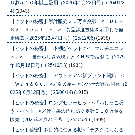
６割が１０年以上愛用（2026年1月22日号）('26/01/2
4)
(1943)
【ヒットの秘密】累計販売２０万台突破 <「ＤＥＮ
ＢＡ Ｈｅａｌｔｈ」> 食品鮮度技術を応用した健
康機器（2025年12月4日号）('25/12/06)
(1938)
【ヒットの秘密】 本棚がベッドに<「マルチユニッ
ト」> 「自分らしさ表現」とＳＮＳで話題に（2025
年10月16日号）('25/10/18)
(1931)
【ヒットの秘密】 アウトドアの新ブランド開始 <
「Ｗａｎ＆Ｃｏ.」>／愛犬家キャンパーが商品開発（2
025年6月12日号）('25/06/14)
(1915)
【ヒットの秘密】ロングセラーヒット<「おしっこ吸
う～パット」>／便座裏の汚れ防ぐ累計３１０万個を
販売（2025年4月24日号）('25/04/26)
(1909)
【ヒット秘密】多目的に使える棚<「デスクにもなる