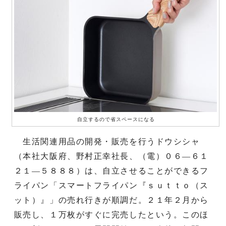
自立するので省スペースになる
生活関連用品の開発・販売を行うドウシシャ
（本社大阪府、野村正幸社長、（電）０６―６１
２１―５８８８）は、自立させることができるフ
ライパン「スマートフライパン『ｓｕｔｔｏ（ス
ット）』」の売れ行きが順調だ。２１年２月から
販売し、１万枚がすぐに完売したという。このほ