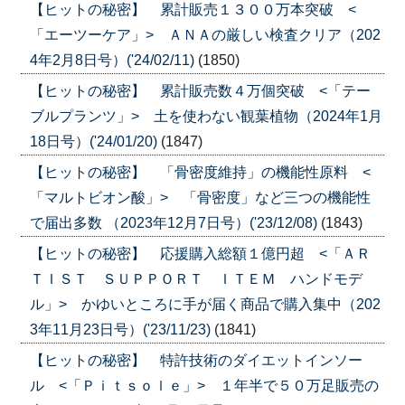
【ヒットの秘密】 累計販売１３００万本突破 <
「エーツーケア」> ＡＮＡの厳しい検査クリア（202
4年2月8日号）('24/02/11)
(1850)
【ヒットの秘密】 累計販売数４万個突破 <「テー
ブルプランツ」> 土を使わない観葉植物（2024年1月
18日号）('24/01/20)
(1847)
【ヒットの秘密】 「骨密度維持」の機能性原料 <
「マルトビオン酸」> 「骨密度」など三つの機能性
で届出多数 （2023年12月7日号）('23/12/08)
(1843)
【ヒットの秘密】 応援購入総額１億円超 <「ＡＲ
ＴＩＳＴ ＳＵＰＰＯＲＴ ＩＴＥＭ ハンドモデ
ル」> かゆいところに手が届く商品で購入集中（202
3年11月23日号）('23/11/23)
(1841)
【ヒットの秘密】 特許技術のダイエットインソー
ル <「Ｐｉｔｓｏｌｅ」> １年半で５０万足販売の