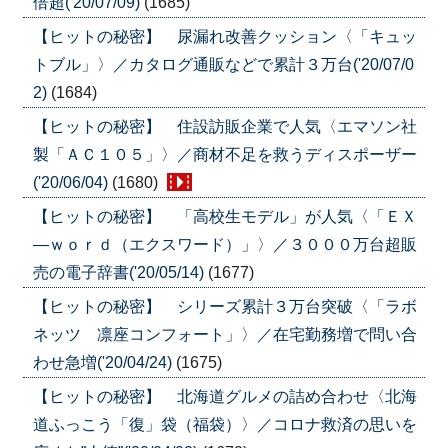
倍超('20/07/09)
(1685)
【ヒットの秘密】 尿漏れ改善クッション〈「キュッ
トブル」〉／カタログ通販などで累計３万台('20/07/0
2)
(1684)
【ヒットの秘密】 住設訪販企業で人気〈エマソン社
製「ＡＣ１０５」〉／商材不足を救うディスポーザー
('20/06/04)
(1680)
【ヒットの秘密】 「高校生モデル」が人気〈「ＥＸ
―ｗｏｒｄ（エクスワード）」〉／３０００万台超販
売の電子辞書('20/05/14)
(1677)
【ヒットの秘密】 シリーズ累計３万台突破〈「ラボ
ネッツ 凛座コンフォート」〉／在宅勤務増で問い合
わせ急増('20/04/24)
(1675)
【ヒットの秘密】 北海道グルメの詰め合わせ〈北海
道ふっこう「復」袋（福袋）〉／コロナ救済の思いを