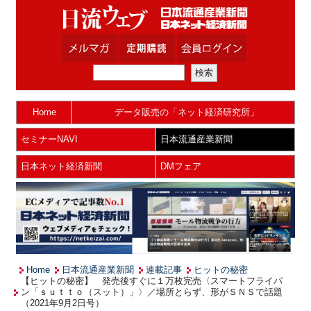
Home
データ販売の「ネット経済研究所」
セミナーNAVI
日本流通産業新聞
日本ネット経済新聞
DMフェア
Home
日本流通産業新聞
連載記事
ヒットの秘密
【ヒットの秘密】 発売後すぐに１万枚完売〈スマートフライパ
ン「ｓｕｔｔｏ（スット）」〉／場所とらず、形がＳＮＳで話題
（2021年9月2日号）