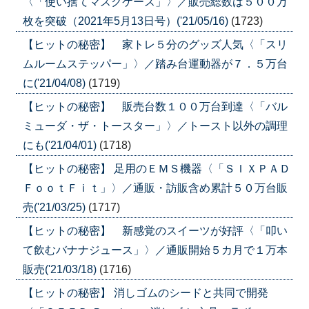
〈「使い捨てマスクケース」〉／販売総数は５００万
枚を突破（2021年5月13日号）('21/05/16)
(1723)
【ヒットの秘密】 家トレ５分のグッズ人気〈「スリ
ムルームステッパー」〉／踏み台運動器が７．５万台
に('21/04/08)
(1719)
【ヒットの秘密】 販売台数１００万台到達〈「バル
ミューダ・ザ・トースター」〉／トースト以外の調理
にも('21/04/01)
(1718)
【ヒットの秘密】 足用のＥＭＳ機器〈「ＳＩＸＰＡＤ
ＦｏｏｔＦｉｔ」〉／通販・訪販含め累計５０万台販
売('21/03/25)
(1717)
【ヒットの秘密】 新感覚のスイーツが好評〈「叩い
て飲むバナナジュース」〉／通販開始５カ月で１万本
販売('21/03/18)
(1716)
【ヒットの秘密】 消しゴムのシードと共同で開発