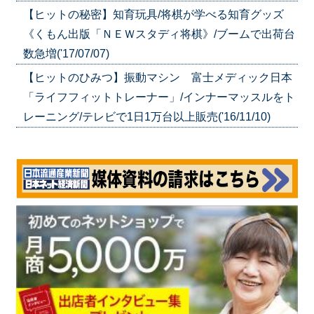
【ヒットの秘密】知育玩具/将棋が学べる知育グッズ
《くもん出版「ＮＥＷスタディ将棋》/ブームで出荷台
数急増('17/07/07)
【ヒットのひみつ】振動マシン 富士メディック日本
「ライフフィットトレーナー」/インナーマッスルをト
レーニング/テレビで1日1万台以上販売('16/11/10)