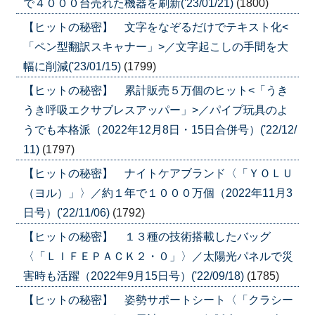
で４０００台売れた機器を刷新('23/01/21)
(1800)
【ヒットの秘密】 文字をなぞるだけでテキスト化<
「ペン型翻訳スキャナー」>／文字起こしの手間を大
幅に削減('23/01/15)
(1799)
【ヒットの秘密】 累計販売５万個のヒット<「うき
うき呼吸エクサブレスアッパー」>／パイプ玩具のよ
うでも本格派（2022年12月8日・15日合併号）('22/12/
11)
(1797)
【ヒットの秘密】 ナイトケアブランド〈「ＹＯＬＵ
（ヨル）」〉／約１年で１０００万個（2022年11月3
日号）('22/11/06)
(1792)
【ヒットの秘密】 １３種の技術搭載したバッグ
〈「ＬＩＦＥＰＡＣＫ２・０」〉／太陽光パネルで災
害時も活躍（2022年9月15日号）('22/09/18)
(1785)
【ヒットの秘密】 姿勢サポートシート〈「クラシー