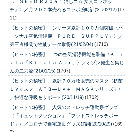
〈「ＳＥＥＤ Ｒａｄａｒ 消しゴム 文具コラボッ
チ」〉／月２００本売れるコラボ腕時計('21/02/12)
(17
11)
【ヒットの秘密】 シリーズ累計１００万個突破〈パ
ーソナル空気清浄機「ＰＵＲＥ ＳＵＰＰＬＹ」〉／
第三者機関で性能データ取得('21/02/04)
(1710)
【ヒットの秘密】 二つの空気清浄機能を装備〈Ｋｉｒ
ａｌａ「Ｋｉｒａｌａ Ａｉｒ」〉／オゾン発生と集じ
んの二刀流('21/01/15)
(1707)
【ヒットの秘密】 累計７０万枚販売のマスク〈抗菌
ＵＶマスク「ＡＴＢ―ＵＶ＋ ＭＡＳＫシリーズ」〉
／快適な呼吸をサポート('20/11/19)
(1702)
【ヒットの秘密】 人気のストレッチ運動系グッズ
〈「キュットクッション」「フットストレッチボー
ド」〉／コロナで自宅運動グッズ好調('20/10/29)
(169