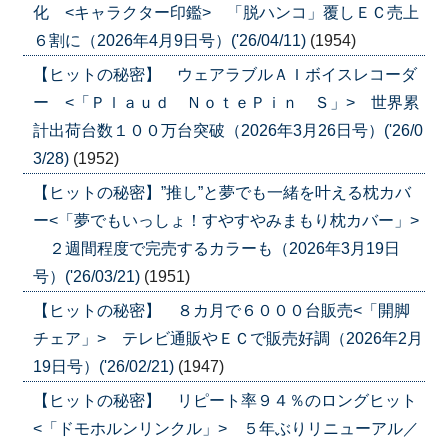
化 <キャラクター印鑑> 「脱ハンコ」覆しＥＣ売上
６割に（2026年4月9日号）('26/04/11)
(1954)
【ヒットの秘密】 ウェアラブルＡＩボイスレコーダ
ー <「Ｐｌａｕｄ ＮｏｔｅＰｉｎ Ｓ」> 世界累
計出荷台数１００万台突破（2026年3月26日号）('26/0
3/28)
(1952)
【ヒットの秘密】”推し”と夢でも一緒を叶える枕カバ
ー<「夢でもいっしょ！すやすやみまもり枕カバー」>
２週間程度で完売するカラーも（2026年3月19日
号）('26/03/21)
(1951)
【ヒットの秘密】 ８カ月で６０００台販売<「開脚
チェア」> テレビ通販やＥＣで販売好調（2026年2月
19日号）('26/02/21)
(1947)
【ヒットの秘密】 リピート率９４％のロングヒット
<「ドモホルンリンクル」> ５年ぶりリニューアル／