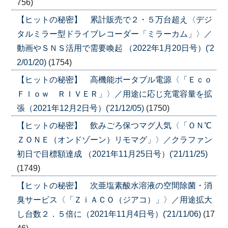
756)
【ヒットの秘密】 累計販売で２・５万台超え〈デジ
タルミラー型ドライブレコーダー「ミラーカム」〉／
動画やＳＮＳ活用で需要喚起 （2022年1月20日号）('2
2/01/20)
(1754)
【ヒットの秘密】 高機能ポータブル電源〈「Ｅｃｏ
Ｆｌｏｗ ＲＩＶＥＲ」〉／用途に応じ充電容量を拡
張（2021年12月2日号）('21/12/05)
(1750)
【ヒットの秘密】 飲みごろ保つマグ人気〈「ＯＮ℃
ＺＯＮＥ（オンドゾーン）リモマグ」〉／クラファン
初日で目標額達成 （2021年11月25日号）('21/11/25)
(1749)
【ヒットの秘密】 次亜塩素酸水溶液の空間除菌・消
臭サービス〈「ＺｉＡＣＯ（ジアコ）」〉／用途拡大
し台数２．５倍に（2021年11月4日号）('21/11/06)
(17