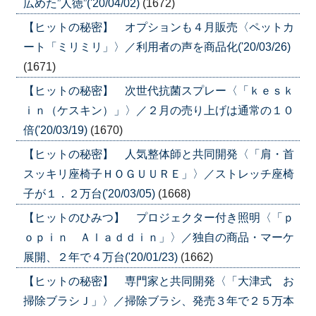
広めた”人徳”('20/04/02)
(1672)
【ヒットの秘密】 オプションも４月販売〈ペットカ
ート「ミリミリ」〉／利用者の声を商品化('20/03/26)
(1671)
【ヒットの秘密】 次世代抗菌スプレー〈「ｋｅｓｋ
ｉｎ（ケスキン）」〉／２月の売り上げは通常の１０
倍('20/03/19)
(1670)
【ヒットの秘密】 人気整体師と共同開発〈「肩・首
スッキリ座椅子ＨＯＧＵＵＲＥ」〉／ストレッチ座椅
子が１．２万台('20/03/05)
(1668)
【ヒットのひみつ】 プロジェクター付き照明〈「ｐ
ｏｐｉｎ Ａｌａｄｄｉｎ」〉／独自の商品・マーケ
展開、２年で４万台('20/01/23)
(1662)
【ヒットの秘密】 専門家と共同開発〈「大津式 お
掃除ブラシＪ」〉／掃除ブラシ、発売３年で２５万本