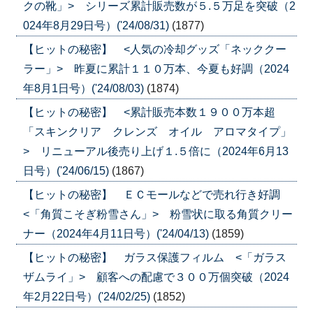
クの靴」> シリーズ累計販売数が５.５万足を突破（2
024年8月29日号）('24/08/31)
(1877)
【ヒットの秘密】 <人気の冷却グッズ「ネッククー
ラー」> 昨夏に累計１１０万本、今夏も好調（2024
年8月1日号）('24/08/03)
(1874)
【ヒットの秘密】 <累計販売本数１９００万本超
「スキンクリア クレンズ オイル アロマタイプ」
> リニューアル後売り上げ１.５倍に（2024年6月13
日号）('24/06/15)
(1867)
【ヒットの秘密】 ＥＣモールなどで売れ行き好調
<「角質こそぎ粉雪さん」> 粉雪状に取る角質クリー
ナー（2024年4月11日号）('24/04/13)
(1859)
【ヒットの秘密】 ガラス保護フィルム <「ガラス
ザムライ」> 顧客への配慮で３００万個突破（2024
年2月22日号）('24/02/25)
(1852)