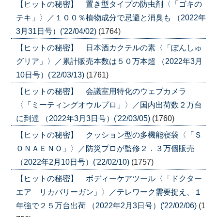
【ヒットの秘密】 置き型タイプの防虫剤〈「ゴキの
テキ」〉／１００％植物成分で忌避と消臭も （2022年
3月31日号）('22/04/02)
(1764)
【ヒットの秘密】 日本酒カクテルの素〈「ぽんしゅ
グリア」〉／累計販売本数は５０万本超 （2022年3月
10日号）('22/03/13)
(1761)
【ヒットの秘密】 会議室用特化のウェブカメラ
〈「ミーティングオウルプロ」〉／国内出荷数２万台
に到達 （2022年3月3日号）('22/03/05)
(1760)
【ヒットの秘密】 クッション型の多機能寝袋〈「Ｓ
ＯＮＡＥＮＯ」〉／防災プロが監修２．３万個販売
（2022年2月10日号）('22/02/10)
(1757)
【ヒットの秘密】 ボディーケアツール〈「ドクター
エア リカバリーガン」〉／テレワーク需要捉え、１
年強で２５万台出荷 （2022年2月3日号）('22/02/06)
(1