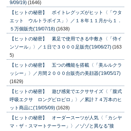
9/09/19)
(1646)
【ヒットの秘密】 ボイトレグッズがヒット〈「ウタ
エット ウルトラボイス」〉／１８年１１月から１．
５万個販売('19/07/18)
(1638)
【ヒットの秘密】 素足で使用できる中敷き〈「侍イ
ンソール」〉／１日で３０００足販売('19/06/27)
(163
5)
【ヒットの秘密】 五つの機能を搭載〈「美ルルクラ
ッシー」〉／月間２０００台販売の美顔器('19/05/17)
(1629)
【ヒットの秘密】 遊び感覚でエクササイズ〈「腹式
呼吸エクサ ロングピロピロ」〉／累計７４万本のヒ
ット商品に('19/05/09)
(1628)
【ヒットの秘密】 オーダースーツが人気〈「カシヤ
マ・ザ・スマートテーラー」〉／ゾゾと異なる”接