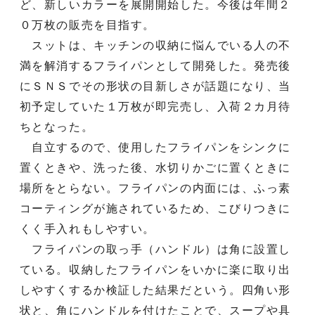
ど、新しいカラーを展開開始した。今後は年間２
０万枚の販売を目指す。
スットは、キッチンの収納に悩んでいる人の不
満を解消するフライパンとして開発した。発売後
にＳＮＳでその形状の目新しさが話題になり、当
初予定していた１万枚が即完売し、入荷２カ月待
ちとなった。
自立するので、使用したフライパンをシンクに
置くときや、洗った後、水切りかごに置くときに
場所をとらない。フライパンの内面には、ふっ素
コーティングが施されているため、こびりつきに
くく手入れもしやすい。
フライパンの取っ手（ハンドル）は角に設置し
ている。収納したフライパンをいかに楽に取り出
しやすくするか検証した結果だという。四角い形
状と、角にハンドルを付けたことで、スープや具