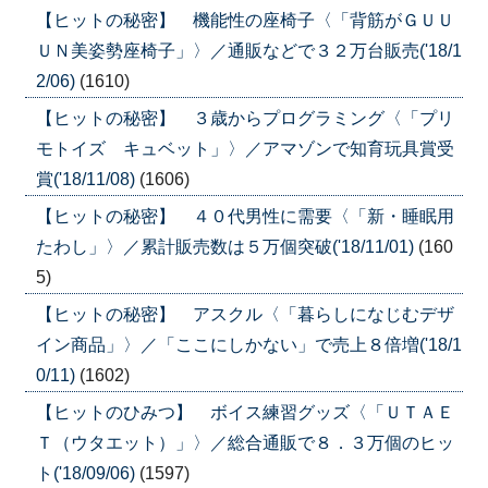
【ヒットの秘密】 機能性の座椅子〈「背筋がＧＵＵ
ＵＮ美姿勢座椅子」〉／通販などで３２万台販売('18/1
2/06)
(1610)
【ヒットの秘密】 ３歳からプログラミング〈「プリ
モトイズ キュベット」〉／アマゾンで知育玩具賞受
賞('18/11/08)
(1606)
【ヒットの秘密】 ４０代男性に需要〈「新・睡眠用
たわし」〉／累計販売数は５万個突破('18/11/01)
(160
5)
【ヒットの秘密】 アスクル〈「暮らしになじむデザ
イン商品」〉／「ここにしかない」で売上８倍増('18/1
0/11)
(1602)
【ヒットのひみつ】 ボイス練習グッズ〈「ＵＴＡＥ
Ｔ（ウタエット）」〉／総合通販で８．３万個のヒッ
ト('18/09/06)
(1597)