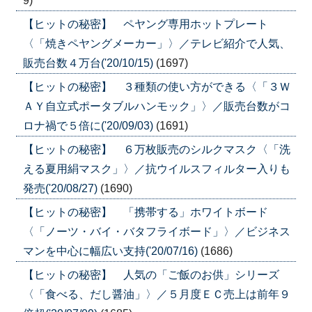
9)
【ヒットの秘密】 ペヤング専用ホットプレート
〈「焼きペヤングメーカー」〉／テレビ紹介で人気、
販売台数４万台('20/10/15)
(1697)
【ヒットの秘密】 ３種類の使い方ができる〈「３Ｗ
ＡＹ自立式ポータブルハンモック」〉／販売台数がコ
ロナ禍で５倍に('20/09/03)
(1691)
【ヒットの秘密】 ６万枚販売のシルクマスク〈「洗
える夏用絹マスク」〉／抗ウイルスフィルター入りも
発売('20/08/27)
(1690)
【ヒットの秘密】 「携帯する」ホワイトボード
〈「ノーツ・バイ・バタフライボード」〉／ビジネス
マンを中心に幅広い支持('20/07/16)
(1686)
【ヒットの秘密】 人気の「ご飯のお供」シリーズ
〈「食べる、だし醤油」〉／５月度ＥＣ売上は前年９