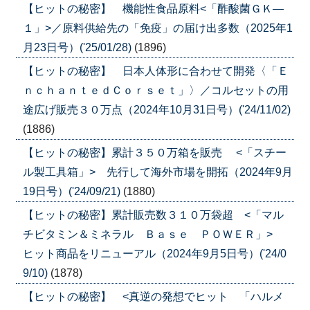
【ヒットの秘密】 機能性食品原料<「酢酸菌ＧＫ―
１」>／原料供給先の「免疫」の届け出多数（2025年1
月23日号）('25/01/28)
(1896)
【ヒットの秘密】 日本人体形に合わせて開発〈「Ｅ
ｎｃｈａｎｔｅｄＣｏｒｓｅｔ」〉／コルセットの用
途広げ販売３０万点（2024年10月31日号）('24/11/02)
(1886)
【ヒットの秘密】累計３５０万箱を販売 <「スチー
ル製工具箱」> 先行して海外市場を開拓（2024年9月
19日号）('24/09/21)
(1880)
【ヒットの秘密】累計販売数３１０万袋超 <「マル
チビタミン＆ミネラル Ｂａｓｅ ＰＯＷＥＲ」>
ヒット商品をリニューアル（2024年9月5日号）('24/0
9/10)
(1878)
【ヒットの秘密】 <真逆の発想でヒット 「ハルメ