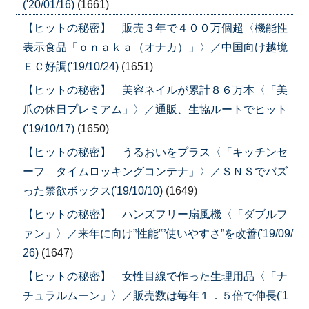
('20/01/16)
(1661)
【ヒットの秘密】 販売３年で４００万個超〈機能性
表示食品「ｏｎａｋａ（オナカ）」〉／中国向け越境
ＥＣ好調('19/10/24)
(1651)
【ヒットの秘密】 美容ネイルが累計８６万本〈「美
爪の休日プレミアム」〉／通販、生協ルートでヒット
('19/10/17)
(1650)
【ヒットの秘密】 うるおいをプラス〈「キッチンセ
ーフ タイムロッキングコンテナ」〉／ＳＮＳでバズ
った禁欲ボックス('19/10/10)
(1649)
【ヒットの秘密】 ハンズフリー扇風機〈「ダブルフ
ァン」〉／来年に向け”性能””使いやすさ”を改善('19/09/
26)
(1647)
【ヒットの秘密】 女性目線で作った生理用品〈「ナ
チュラルムーン」〉／販売数は毎年１．５倍で伸長('1