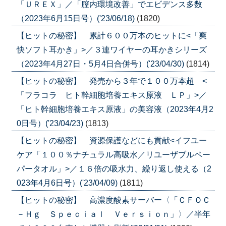
「ＵＲＥＸ」／「膣内環境改善」でエビデンス多数
（2023年6月15日号）('23/06/18)
(1820)
【ヒットの秘密】 累計６００万本のヒットに<「爽
快ソフト耳かき」>／３連ワイヤーの耳かきシリーズ
（2023年4月27日・5月4日合併号）('23/04/30)
(1814)
【ヒットの秘密】 発売から３年で１００万本超 <
「フラコラ ヒト幹細胞培養エキス原液 ＬＰ」>／
「ヒト幹細胞培養エキス原液」の美容液（2023年4月2
0日号）('23/04/23)
(1813)
【ヒットの秘密】 資源保護などにも貢献<イフユー
ケア「１００％ナチュラル高吸水／リユーザブルペー
パータオル」>／１６倍の吸水力、繰り返し使える（2
023年4月6日号）('23/04/09)
(1811)
【ヒットの秘密】 高濃度酸素サーバー〈「ＣＦＯＣ
－Ｈｇ Ｓｐｅｃｉａｌ Ｖｅｒｓｉｏｎ」〉／半年