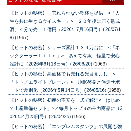
【ヒットの秘密】 忘れられない乾杯を提供 <「人
生を共に生きるウイスキー」> ２０年後に届く熟成
酒、４分で売上１億円（2026年7月16日号）('26/07/1
8)
(1967)
【ヒットの秘密】シリーズ累計１３９万台に <「ネ
ッククーラーＬｉｔｅ」> あえて有線、軽量で安心
設計に（2026年6月18日号）('26/06/20)
(1963)
【ヒットの秘密】高価格でも売れる光目覚まし <
「トトノエライトプレーン」> 睡眠啓発と伴走サポ
ートで差別化（2026年5月14日号）('26/05/16)
(1958)
【ヒットの秘密】初産の不安を一式で解消<「はじめ
て出産準備セット」>／毎月トップ３の主力商品に（2
026年4月23日号）('26/04/25)
(1956)
【ヒットの秘密】「エンブレムスタンプ」の展開も強