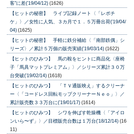
客”に差('19/04/12)
(1626)
【ヒットの秘密】 ライブ記録ノート〈「レポチ
ケ」〉／女性に人気、３カ月で１．５万冊出荷('19/04/
04)
(1625)
【ヒットの秘密】 手軽に鉄分補給〈「南部鉄偶」シ
リーズ〉／累計５万個の販売実績('19/03/14)
(1622)
【ヒットのひみつ】 馬の鞍をヒントに商品化〈座椅
子「馬具マットプレミアム」〉／シリーズ累計３０万
台突破('19/02/14)
(1618)
【ヒットのひみつ】 「ＴＶ通販映え」するクリーナ
ー〈「コードレス回転モップクリーナーＮｅｏ」〉／
累計販売数３３万台に('19/01/17)
(1614)
【ヒットのひみつ】 シワを伸ばす乾燥機〈「アイロ
ンいら〜ず」〉／目標販売台数は１万台('18/12/14)
(16
11)