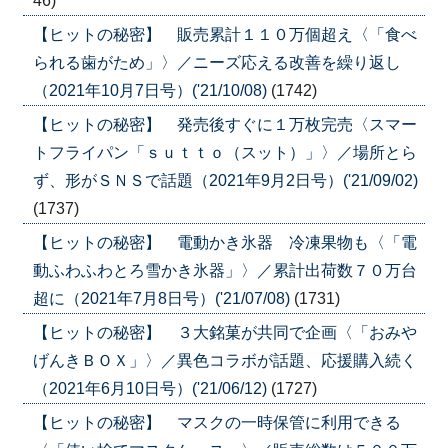
46)
【ヒットの秘密】 販売累計１１０万個超え〈「食べ
られる歯がため」〉／ニーズ応える改善を繰り返し
（2021年10月7日号）('21/10/08)
(1742)
【ヒットの秘密】 発売後すぐに１万枚完売〈スマー
トフライパン「ｓｕｔｔｏ（スット）」〉／場所とら
ず、形がＳＮＳで話題（2021年9月2日号）('21/09/02)
(1737)
【ヒットの秘密】 電動かき氷器 冷凍果物も〈「電
動ふわふわとろ雪かき氷器」〉／累計出荷数７０万台
超に（2021年7月8日号）('21/07/08)
(1731)
【ヒットの秘密】 ３大銘菓が共同で企画〈「おみや
げんきＢＯＸ」〉／異色コラボが話題、応援購入続く
（2021年6月10日号）('21/06/12)
(1727)
【ヒットの秘密】 マスクの一時保管に利用できる