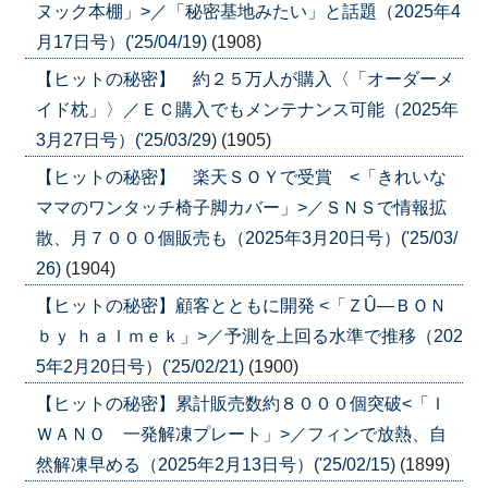
ヌック本棚」>／「秘密基地みたい」と話題（2025年4
月17日号）('25/04/19)
(1908)
【ヒットの秘密】 約２５万人が購入〈「オーダーメ
イド枕」〉／ＥＣ購入でもメンテナンス可能（2025年
3月27日号）('25/03/29)
(1905)
【ヒットの秘密】 楽天ＳＯＹで受賞 <「きれいな
ママのワンタッチ椅子脚カバー」>／ＳＮＳで情報拡
散、月７０００個販売も（2025年3月20日号）('25/03/
26)
(1904)
【ヒットの秘密】顧客とともに開発 <「ＺÛ―ＢＯＮ
ｂｙ ｈａｌｍｅｋ」>／予測を上回る水準で推移（202
5年2月20日号）('25/02/21)
(1900)
【ヒットの秘密】累計販売数約８０００個突破<「Ｉ
ＷＡＮＯ 一発解凍プレート」>／フィンで放熱、自
然解凍早める（2025年2月13日号）('25/02/15)
(1899)