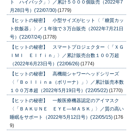
ト ハイバック」〉／累計５０００個販売（2022年7
月28日号）('22/07/30)
(1779)
【ヒットの秘密】 小型サイズがヒット〈「糖質カッ
ト炊飯器」〉／１年強で３万台販売（2022年7月21日
号）('22/07/24)
(1778)
【ヒットの秘密】 スマートプロジェクター〈「ＸＧ
ＩＭＩ Ｅｌｆｉｎ」〉／累計販売台数１００万超
（2022年6月23日号）('22/06/26)
(1774)
【ヒットの秘密】 高機能シャワーヘッドシリーズ
〈「Ｂｏｌｌｉｎａ（ボリーナ）」〉／累計販売本数
１００万本超（2022年5月19日号）('22/05/22)
(1770)
【ヒットの秘密】 一般医療機器認定のアイマスク
〈「ＢＡＫＵＮＥ ＥＹＥ―ＭＡＳＫ」〉／質の高い
睡眠をサポート（2022年5月12日号）('22/05/15)
(176
9)