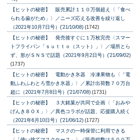
【ヒットの秘密】 販売累計１１０万個超え〈「食べ
られる歯がため」〉／ニーズ応える改善を繰り返し
（2021年10月7日号）('21/10/08)
(1742)
【ヒットの秘密】 発売後すぐに１万枚完売〈スマー
トフライパン「ｓｕｔｔｏ（スット）」〉／場所とら
ず、形がＳＮＳで話題（2021年9月2日号）('21/09/02)
(1737)
【ヒットの秘密】 電動かき氷器 冷凍果物も〈「電
動ふわふわとろ雪かき氷器」〉／累計出荷数７０万台
超に（2021年7月8日号）('21/07/08)
(1731)
【ヒットの秘密】 ３大銘菓が共同で企画〈「おみや
げんきＢＯＸ」〉／異色コラボが話題、応援購入続く
（2021年6月10日号）('21/06/12)
(1727)
【ヒットの秘密】 マスクの一時保管に利用できる
〈「使い捨てマスクケース」〉／販売総数は５００万