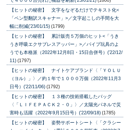
で４０００台売れた機器を刷新('23/01/21)
(1800)
【ヒットの秘密】 文字をなぞるだけでテキスト化<
「ペン型翻訳スキャナー」>／文字起こしの手間を大
幅に削減('23/01/15)
(1799)
【ヒットの秘密】 累計販売５万個のヒット<「うき
うき呼吸エクサブレスアッパー」>／パイプ玩具のよ
うでも本格派（2022年12月8日・15日合併号）('22/12/
11)
(1797)
【ヒットの秘密】 ナイトケアブランド〈「ＹＯＬＵ
（ヨル）」〉／約１年で１０００万個（2022年11月3
日号）('22/11/06)
(1792)
【ヒットの秘密】 １３種の技術搭載したバッグ
〈「ＬＩＦＥＰＡＣＫ２・０」〉／太陽光パネルで災
害時も活躍（2022年9月15日号）('22/09/18)
(1785)
【ヒットの秘密】 姿勢サポートシート〈「クラシー