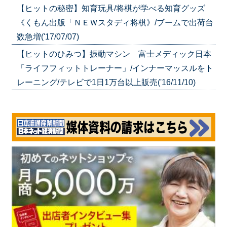
【ヒットの秘密】知育玩具/将棋が学べる知育グッズ
《くもん出版「ＮＥＷスタディ将棋》/ブームで出荷台
数急増('17/07/07)
【ヒットのひみつ】振動マシン 富士メディック日本
「ライフフィットトレーナー」/インナーマッスルをト
レーニング/テレビで1日1万台以上販売('16/11/10)