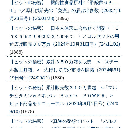
【ヒットの秘密】 機能性食品原料<「酢酸菌ＧＫ―
１」>／原料供給先の「免疫」の届け出多数（2025年1
月23日号）('25/01/28)
(1896)
【ヒットの秘密】 日本人体形に合わせて開発〈「Ｅ
ｎｃｈａｎｔｅｄＣｏｒｓｅｔ」〉／コルセットの用
途広げ販売３０万点（2024年10月31日号）('24/11/02)
(1886)
【ヒットの秘密】累計３５０万箱を販売 <「スチー
ル製工具箱」> 先行して海外市場を開拓（2024年9月
19日号）('24/09/21)
(1880)
【ヒットの秘密】累計販売数３１０万袋超 <「マル
チビタミン＆ミネラル Ｂａｓｅ ＰＯＷＥＲ」>
ヒット商品をリニューアル（2024年9月5日号）('24/0
9/10)
(1878)
【ヒットの秘密】 <真逆の発想でヒット 「ハルメ