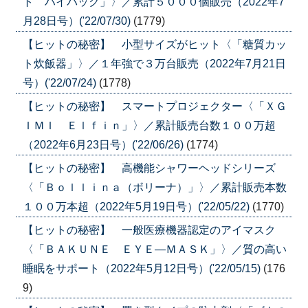
ト ハイバック」〉／累計５０００個販売（2022年7
月28日号）('22/07/30)
(1779)
【ヒットの秘密】 小型サイズがヒット〈「糖質カッ
ト炊飯器」〉／１年強で３万台販売（2022年7月21日
号）('22/07/24)
(1778)
【ヒットの秘密】 スマートプロジェクター〈「ＸＧ
ＩＭＩ Ｅｌｆｉｎ」〉／累計販売台数１００万超
（2022年6月23日号）('22/06/26)
(1774)
【ヒットの秘密】 高機能シャワーヘッドシリーズ
〈「Ｂｏｌｌｉｎａ（ボリーナ）」〉／累計販売本数
１００万本超（2022年5月19日号）('22/05/22)
(1770)
【ヒットの秘密】 一般医療機器認定のアイマスク
〈「ＢＡＫＵＮＥ ＥＹＥ―ＭＡＳＫ」〉／質の高い
睡眠をサポート（2022年5月12日号）('22/05/15)
(176
9)