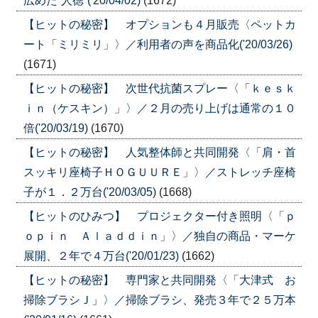
広めた”人徳”('20/04/02)
(1672)
【ヒットの秘密】 オプションも４月販売〈ペットカ
ート「ミリミリ」〉／利用者の声を商品化('20/03/26)
(1671)
【ヒットの秘密】 次世代抗菌スプレー〈「ｋｅｓｋ
ｉｎ（ケスキン）」〉／２月の売り上げは通常の１０
倍('20/03/19)
(1670)
【ヒットの秘密】 人気整体師と共同開発〈「肩・首
スッキリ座椅子ＨＯＧＵＵＲＥ」〉／ストレッチ座椅
子が１．２万台('20/03/05)
(1668)
【ヒットのひみつ】 プロジェクター付き照明〈「ｐ
ｏｐｉｎ Ａｌａｄｄｉｎ」〉／独自の商品・マーケ
展開、２年で４万台('20/01/23)
(1662)
【ヒットの秘密】 専門家と共同開発〈「大津式 お
掃除ブラシＪ」〉／掃除ブラシ、発売３年で２５万本