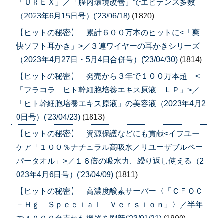
「ＵＲＥＸ」／「膣内環境改善」でエビデンス多数
（2023年6月15日号）('23/06/18)
(1820)
【ヒットの秘密】 累計６００万本のヒットに<「爽
快ソフト耳かき」>／３連ワイヤーの耳かきシリーズ
（2023年4月27日・5月4日合併号）('23/04/30)
(1814)
【ヒットの秘密】 発売から３年で１００万本超 <
「フラコラ ヒト幹細胞培養エキス原液 ＬＰ」>／
「ヒト幹細胞培養エキス原液」の美容液（2023年4月2
0日号）('23/04/23)
(1813)
【ヒットの秘密】 資源保護などにも貢献<イフユー
ケア「１００％ナチュラル高吸水／リユーザブルペー
パータオル」>／１６倍の吸水力、繰り返し使える（2
023年4月6日号）('23/04/09)
(1811)
【ヒットの秘密】 高濃度酸素サーバー〈「ＣＦＯＣ
－Ｈｇ Ｓｐｅｃｉａｌ Ｖｅｒｓｉｏｎ」〉／半年