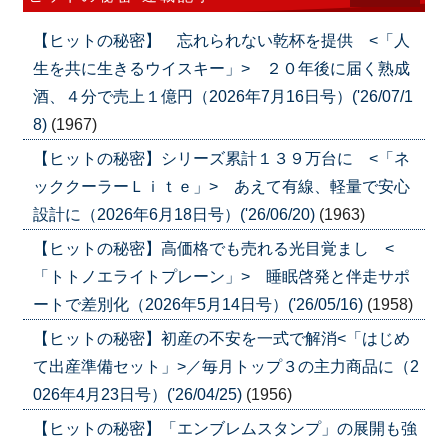
【ヒットの秘密】 忘れられない乾杯を提供 <「人
生を共に生きるウイスキー」> ２０年後に届く熟成
酒、４分で売上１億円（2026年7月16日号）('26/07/1
8)
(1967)
【ヒットの秘密】シリーズ累計１３９万台に <「ネ
ッククーラーＬｉｔｅ」> あえて有線、軽量で安心
設計に（2026年6月18日号）('26/06/20)
(1963)
【ヒットの秘密】高価格でも売れる光目覚まし <
「トトノエライトプレーン」> 睡眠啓発と伴走サポ
ートで差別化（2026年5月14日号）('26/05/16)
(1958)
【ヒットの秘密】初産の不安を一式で解消<「はじめ
て出産準備セット」>／毎月トップ３の主力商品に（2
026年4月23日号）('26/04/25)
(1956)
【ヒットの秘密】「エンブレムスタンプ」の展開も強