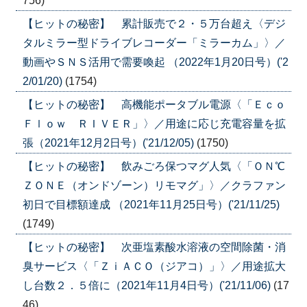
756)
【ヒットの秘密】 累計販売で２・５万台超え〈デジ
タルミラー型ドライブレコーダー「ミラーカム」〉／
動画やＳＮＳ活用で需要喚起 （2022年1月20日号）('2
2/01/20)
(1754)
【ヒットの秘密】 高機能ポータブル電源〈「Ｅｃｏ
Ｆｌｏｗ ＲＩＶＥＲ」〉／用途に応じ充電容量を拡
張（2021年12月2日号）('21/12/05)
(1750)
【ヒットの秘密】 飲みごろ保つマグ人気〈「ＯＮ℃
ＺＯＮＥ（オンドゾーン）リモマグ」〉／クラファン
初日で目標額達成 （2021年11月25日号）('21/11/25)
(1749)
【ヒットの秘密】 次亜塩素酸水溶液の空間除菌・消
臭サービス〈「ＺｉＡＣＯ（ジアコ）」〉／用途拡大
し台数２．５倍に（2021年11月4日号）('21/11/06)
(17
46)