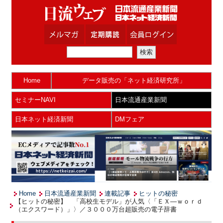
Home
データ販売の「ネット経済研究所」
セミナーNAVI
日本流通産業新聞
日本ネット経済新聞
DMフェア
Home
日本流通産業新聞
連載記事
ヒットの秘密
【ヒットの秘密】 「高校生モデル」が人気〈「ＥＸ―ｗｏｒｄ
（エクスワード）」〉／３０００万台超販売の電子辞書