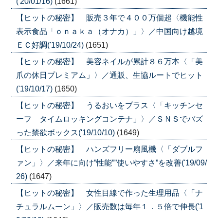
('20/01/16)
(1661)
【ヒットの秘密】 販売３年で４００万個超〈機能性
表示食品「ｏｎａｋａ（オナカ）」〉／中国向け越境
ＥＣ好調('19/10/24)
(1651)
【ヒットの秘密】 美容ネイルが累計８６万本〈「美
爪の休日プレミアム」〉／通販、生協ルートでヒット
('19/10/17)
(1650)
【ヒットの秘密】 うるおいをプラス〈「キッチンセ
ーフ タイムロッキングコンテナ」〉／ＳＮＳでバズ
った禁欲ボックス('19/10/10)
(1649)
【ヒットの秘密】 ハンズフリー扇風機〈「ダブルフ
ァン」〉／来年に向け”性能””使いやすさ”を改善('19/09/
26)
(1647)
【ヒットの秘密】 女性目線で作った生理用品〈「ナ
チュラルムーン」〉／販売数は毎年１．５倍で伸長('1