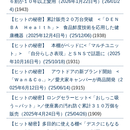
６割が１０年以上愛用（2026年1月22日号）('26/01/2
4)
(1943)
【ヒットの秘密】累計販売２０万台突破 <「ＤＥＮ
ＢＡ Ｈｅａｌｔｈ」> 食品鮮度技術を応用した健
康機器（2025年12月4日号）('25/12/06)
(1938)
【ヒットの秘密】 本棚がベッドに<「マルチユニッ
ト」> 「自分らしさ表現」とＳＮＳで話題に（2025
年10月16日号）('25/10/18)
(1931)
【ヒットの秘密】 アウトドアの新ブランド開始 <
「Ｗａｎ＆Ｃｏ.」>／愛犬家キャンパーが商品開発（2
025年6月12日号）('25/06/14)
(1915)
【ヒットの秘密】ロングセラーヒット<「おしっこ吸
う～パット」>／便座裏の汚れ防ぐ累計３１０万個を
販売（2025年4月24日号）('25/04/26)
(1909)
【ヒット秘密】多目的に使える棚<「デスクにもなる