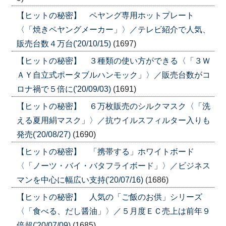
【ヒットの秘密】 ペヤング専用ホットプレート
〈「焼きペヤングメーカー」〉／テレビ紹介で人気、
販売台数４万台('20/10/15)
(1697)
【ヒットの秘密】 ３種類の使い方ができる〈「３Ｗ
ＡＹ自立式ポータブルハンモック」〉／販売台数がコ
ロナ禍で５倍に('20/09/03)
(1691)
【ヒットの秘密】 ６万枚販売のシルクマスク〈「洗
える夏用絹マスク」〉／抗ウイルスフィルター入りも
発売('20/08/27)
(1690)
【ヒットの秘密】 「携帯する」ホワイトボード
〈「ノーツ・バイ・バタフライボード」〉／ビジネス
マンを中心に幅広い支持('20/07/16)
(1686)
【ヒットの秘密】 人気の「ご飯のお供」シリーズ
〈「食べる、だし醤油」〉／５月度ＥＣ売上は前年９
倍超('20/07/09)
(1685)