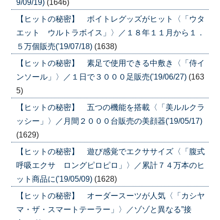
9/09/19)
(1646)
【ヒットの秘密】 ボイトレグッズがヒット〈「ウタ
エット ウルトラボイス」〉／１８年１１月から１．
５万個販売('19/07/18)
(1638)
【ヒットの秘密】 素足で使用できる中敷き〈「侍イ
ンソール」〉／１日で３０００足販売('19/06/27)
(163
5)
【ヒットの秘密】 五つの機能を搭載〈「美ルルクラ
ッシー」〉／月間２０００台販売の美顔器('19/05/17)
(1629)
【ヒットの秘密】 遊び感覚でエクササイズ〈「腹式
呼吸エクサ ロングピロピロ」〉／累計７４万本のヒ
ット商品に('19/05/09)
(1628)
【ヒットの秘密】 オーダースーツが人気〈「カシヤ
マ・ザ・スマートテーラー」〉／ゾゾと異なる”接