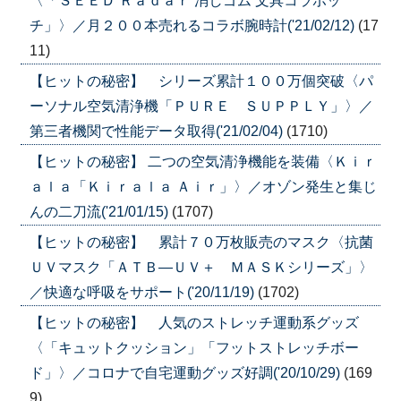
〈「ＳＥＥＤ Ｒａｄａｒ 消しゴム 文具コラボッ
チ」〉／月２００本売れるコラボ腕時計('21/02/12)
(17
11)
【ヒットの秘密】 シリーズ累計１００万個突破〈パ
ーソナル空気清浄機「ＰＵＲＥ ＳＵＰＰＬＹ」〉／
第三者機関で性能データ取得('21/02/04)
(1710)
【ヒットの秘密】 二つの空気清浄機能を装備〈Ｋｉｒ
ａｌａ「Ｋｉｒａｌａ Ａｉｒ」〉／オゾン発生と集じ
んの二刀流('21/01/15)
(1707)
【ヒットの秘密】 累計７０万枚販売のマスク〈抗菌
ＵＶマスク「ＡＴＢ―ＵＶ＋ ＭＡＳＫシリーズ」〉
／快適な呼吸をサポート('20/11/19)
(1702)
【ヒットの秘密】 人気のストレッチ運動系グッズ
〈「キュットクッション」「フットストレッチボー
ド」〉／コロナで自宅運動グッズ好調('20/10/29)
(169
9)