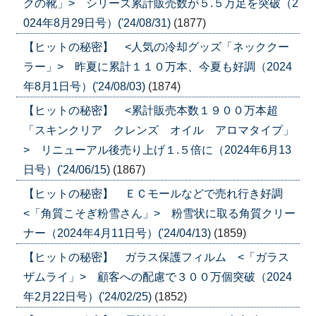
クの靴」> シリーズ累計販売数が５.５万足を突破（2
024年8月29日号）('24/08/31)
(1877)
【ヒットの秘密】 <人気の冷却グッズ「ネッククー
ラー」> 昨夏に累計１１０万本、今夏も好調（2024
年8月1日号）('24/08/03)
(1874)
【ヒットの秘密】 <累計販売本数１９００万本超
「スキンクリア クレンズ オイル アロマタイプ」
> リニューアル後売り上げ１.５倍に（2024年6月13
日号）('24/06/15)
(1867)
【ヒットの秘密】 ＥＣモールなどで売れ行き好調
<「角質こそぎ粉雪さん」> 粉雪状に取る角質クリー
ナー（2024年4月11日号）('24/04/13)
(1859)
【ヒットの秘密】 ガラス保護フィルム <「ガラス
ザムライ」> 顧客への配慮で３００万個突破（2024
年2月22日号）('24/02/25)
(1852)