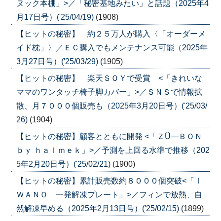
ヌック本棚」>／「秘密基地みたい」と話題（2025年4
月17日号）('25/04/19)
(1908)
【ヒットの秘密】 約２５万人が購入〈「オーダーメ
イド枕」〉／ＥＣ購入でもメンテナンス可能（2025年
3月27日号）('25/03/29)
(1905)
【ヒットの秘密】 楽天ＳＯＹで受賞 <「きれいな
ママのワンタッチ椅子脚カバー」>／ＳＮＳで情報拡
散、月７０００個販売も（2025年3月20日号）('25/03/
26)
(1904)
【ヒットの秘密】顧客とともに開発 <「ＺÛ―ＢＯＮ
ｂｙ ｈａｌｍｅｋ」>／予測を上回る水準で推移（202
5年2月20日号）('25/02/21)
(1900)
【ヒットの秘密】累計販売数約８０００個突破<「Ｉ
ＷＡＮＯ 一発解凍プレート」>／フィンで放熱、自
然解凍早める（2025年2月13日号）('25/02/15)
(1899)