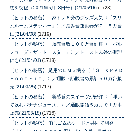
枚を突破（2021年5月13日号）('21/05/16)
(1723)
【ヒットの秘密】 家トレ５分のグッズ人気〈「スリ
ムルームステッパー」〉／踏み台運動器が７．５万台
に('21/04/08)
(1719)
【ヒットの秘密】 販売台数１００万台到達〈「バル
ミューダ・ザ・トースター」〉／トースト以外の調理
にも('21/04/01)
(1718)
【ヒットの秘密】 足用のＥＭＳ機器〈「ＳＩＸＰＡＤ
ＦｏｏｔＦｉｔ」〉／通販・訪販含め累計５０万台販
売('21/03/25)
(1717)
【ヒットの秘密】 新感覚のスイーツが好評〈「叩い
て飲むバナナジュース」〉／通販開始５カ月で１万本
販売('21/03/18)
(1716)
【ヒットの秘密】 消しゴムのシードと共同で開発