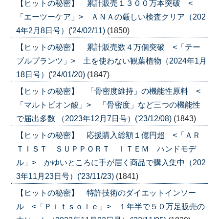
【ヒットの秘密】 累計販売１３００万本突破 <
「エーツーケア」> ＡＮＡの厳しい検査クリア（202
4年2月8日号）('24/02/11)
(1850)
【ヒットの秘密】 累計販売数４万個突破 <「テー
ブルプランツ」> 土を使わない観葉植物（2024年1月
18日号）('24/01/20)
(1847)
【ヒットの秘密】 「骨密度維持」の機能性原料 <
「マルトビオン酸」> 「骨密度」など三つの機能性
で届出多数 （2023年12月7日号）('23/12/08)
(1843)
【ヒットの秘密】 応援購入総額１億円超 <「ＡＲ
ＴＩＳＴ ＳＵＰＰＯＲＴ ＩＴＥＭ ハンドモデ
ル」> かゆいところに手が届く商品で購入集中（202
3年11月23日号）('23/11/23)
(1841)
【ヒットの秘密】 特許技術のダイエットインソー
ル <「Ｐｉｔｓｏｌｅ」> １年半で５０万足販売の