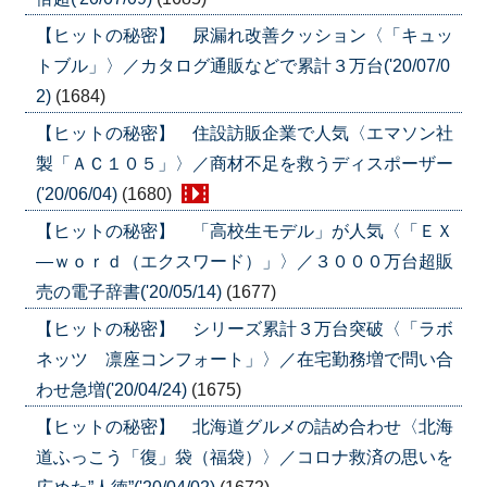
【ヒットの秘密】 尿漏れ改善クッション〈「キュッ
トブル」〉／カタログ通販などで累計３万台('20/07/0
2)
(1684)
【ヒットの秘密】 住設訪販企業で人気〈エマソン社
製「ＡＣ１０５」〉／商材不足を救うディスポーザー
('20/06/04)
(1680)
【ヒットの秘密】 「高校生モデル」が人気〈「ＥＸ
―ｗｏｒｄ（エクスワード）」〉／３０００万台超販
売の電子辞書('20/05/14)
(1677)
【ヒットの秘密】 シリーズ累計３万台突破〈「ラボ
ネッツ 凛座コンフォート」〉／在宅勤務増で問い合
わせ急増('20/04/24)
(1675)
【ヒットの秘密】 北海道グルメの詰め合わせ〈北海
道ふっこう「復」袋（福袋）〉／コロナ救済の思いを