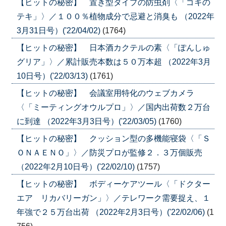
【ヒットの秘密】 置き型タイプの防虫剤〈「ゴキの
テキ」〉／１００％植物成分で忌避と消臭も （2022年
3月31日号）('22/04/02)
(1764)
【ヒットの秘密】 日本酒カクテルの素〈「ぽんしゅ
グリア」〉／累計販売本数は５０万本超 （2022年3月
10日号）('22/03/13)
(1761)
【ヒットの秘密】 会議室用特化のウェブカメラ
〈「ミーティングオウルプロ」〉／国内出荷数２万台
に到達 （2022年3月3日号）('22/03/05)
(1760)
【ヒットの秘密】 クッション型の多機能寝袋〈「Ｓ
ＯＮＡＥＮＯ」〉／防災プロが監修２．３万個販売
（2022年2月10日号）('22/02/10)
(1757)
【ヒットの秘密】 ボディーケアツール〈「ドクター
エア リカバリーガン」〉／テレワーク需要捉え、１
年強で２５万台出荷 （2022年2月3日号）('22/02/06)
(1