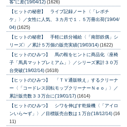
客”に差('19/04/12)
(1626)
【ヒットの秘密】 ライブ記録ノート〈「レポチ
ケ」〉／女性に人気、３カ月で１．５万冊出荷('19/04/
04)
(1625)
【ヒットの秘密】 手軽に鉄分補給〈「南部鉄偶」シ
リーズ〉／累計５万個の販売実績('19/03/14)
(1622)
【ヒットのひみつ】 馬の鞍をヒントに商品化〈座椅
子「馬具マットプレミアム」〉／シリーズ累計３０万
台突破('19/02/14)
(1618)
【ヒットのひみつ】 「ＴＶ通販映え」するクリーナ
ー〈「コードレス回転モップクリーナーＮｅｏ」〉／
累計販売数３３万台に('19/01/17)
(1614)
【ヒットのひみつ】 シワを伸ばす乾燥機〈「アイロ
ンいら〜ず」〉／目標販売台数は１万台('18/12/14)
(16
11)