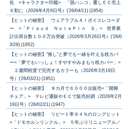
化 <キャラクター印鑑> 「脱ハンコ」覆しＥＣ売上
６割に（2026年4月9日号）('26/04/11)
(1954)
【ヒットの秘密】 ウェアラブルＡＩボイスレコーダ
ー <「Ｐｌａｕｄ ＮｏｔｅＰｉｎ Ｓ」> 世界累
計出荷台数１００万台突破（2026年3月26日号）('26/0
3/28)
(1952)
【ヒットの秘密】”推し”と夢でも一緒を叶える枕カバ
ー<「夢でもいっしょ！すやすやみまもり枕カバー」>
２週間程度で完売するカラーも（2026年3月19日
号）('26/03/21)
(1951)
【ヒットの秘密】 ８カ月で６０００台販売<「開脚
チェア」> テレビ通販やＥＣで販売好調（2026年2月
19日号）('26/02/21)
(1947)
【ヒットの秘密】 リピート率９４％のロングヒット
<「ドモホルンリンクル」> ５年ぶりリニューアル／