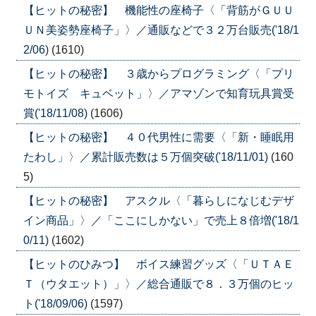
【ヒットの秘密】 機能性の座椅子〈「背筋がＧＵＵ
ＵＮ美姿勢座椅子」〉／通販などで３２万台販売('18/1
2/06)
(1610)
【ヒットの秘密】 ３歳からプログラミング〈「プリ
モトイズ キュベット」〉／アマゾンで知育玩具賞受
賞('18/11/08)
(1606)
【ヒットの秘密】 ４０代男性に需要〈「新・睡眠用
たわし」〉／累計販売数は５万個突破('18/11/01)
(160
5)
【ヒットの秘密】 アスクル〈「暮らしになじむデザ
イン商品」〉／「ここにしかない」で売上８倍増('18/1
0/11)
(1602)
【ヒットのひみつ】 ボイス練習グッズ〈「ＵＴＡＥ
Ｔ（ウタエット）」〉／総合通販で８．３万個のヒッ
ト('18/09/06)
(1597)