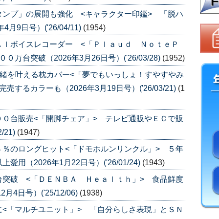
ンプ」の展開も強化 <キャラクター印鑑> 「脱ハ
9日号）('26/04/11)
(1954)
ＡＩボイスレコーダー <「Ｐｌａｕｄ ＮｏｔｅＰ
台突破（2026年3月26日号）('26/03/28)
(1952)
一緒を叶える枕カバー<「夢でもいっしょ！すやすやみ
るカラーも（2026年3月19日号）('26/03/21)
(1
０台販売<「開脚チェア」> テレビ通販やＥＣで販
/21)
(1947)
％のロングヒット<「ドモホルンリンクル」> ５年
（2026年1月22日号）('26/01/24)
(1943)
突破 <「ＤＥＮＢＡ Ｈｅａｌｔｈ」> 食品鮮度
日号）('25/12/06)
(1938)
<「マルチユニット」> 「自分らしさ表現」とＳＮ