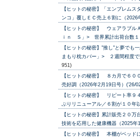
【ヒットの秘密】「エンブレムスタ
ンコ」覆しＥＣ売上６割に（2026年4月
【ヒットの秘密】 ウェアラブル
ｉｎ Ｓ」> 世界累計出荷台数１００万
【ヒットの秘密】”推し”と夢でも
まもり枕カバー」> ２週間程度で完売す
951)
【ヒットの秘密】 ８カ月で６００
売好調（2026年2月19日号）('26/02
【ヒットの秘密】 リピート率９４
ぶりリニューアル／６割が１０年以上愛用
【ヒットの秘密】累計販売２０万台
技術を応用した健康機器（2025年12月4
【ヒットの秘密】 本棚がベッドに