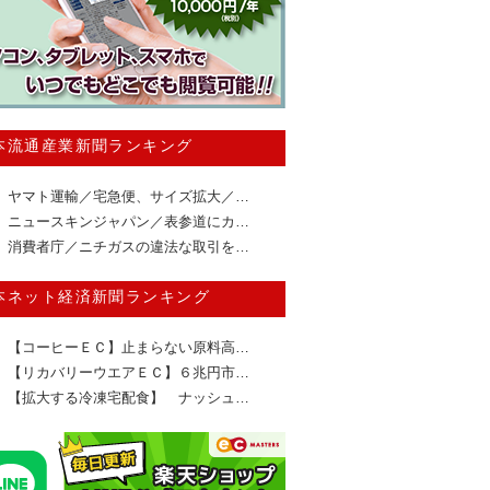
本流通産業新聞ランキング
ヤマト運輸／宅急便、サイズ拡大／…
ニュースキンジャパン／表参道にカ…
消費者庁／ニチガスの違法な取引を…
本ネット経済新聞ランキング
【コーヒーＥＣ】止まらない原料高…
【リカバリーウエアＥＣ】６兆円市…
【拡大する冷凍宅配食】 ナッシュ…