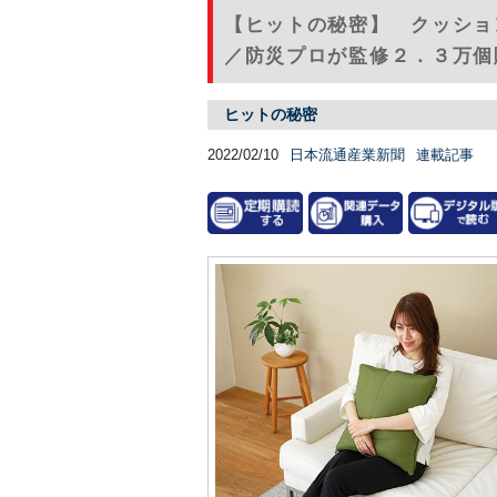
【ヒットの秘密】 クッショ
／防災プロが監修２．３万個販売
ヒットの秘密
2022/02/10
日本流通産業新聞
連載記事