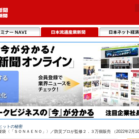
ヒットの秘密
袋〈「ＳＯＮＡＥＮＯ」〉／防災プロが監修２．３万個販売 （2022年2月1