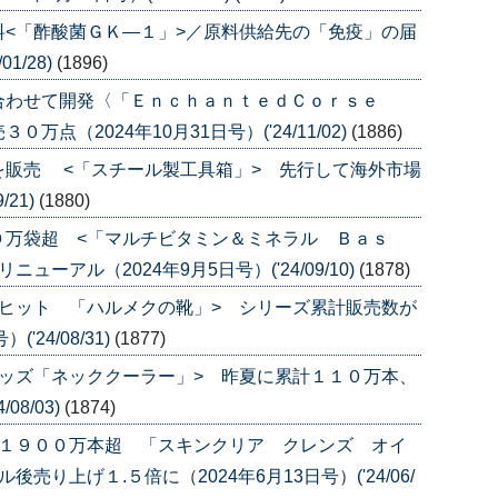
<「酢酸菌ＧＫ―１」>／原料供給先の「免疫」の届
1/28)
(1896)
合わせて開発〈「ＥｎｃｈａｎｔｅｄＣｏｒｓｅ
点（2024年10月31日号）('24/11/02)
(1886)
を販売 <「スチール製工具箱」> 先行して海外市場
/21)
(1880)
０万袋超 <「マルチビタミン＆ミネラル Ｂａｓ
ーアル（2024年9月5日号）('24/09/10)
(1878)
ヒット 「ハルメクの靴」> シリーズ累計販売数が
'24/08/31)
(1877)
ッズ「ネッククーラー」> 昨夏に累計１１０万本、
08/03)
(1874)
数１９００万本超 「スキンクリア クレンズ オイ
り上げ１.５倍に（2024年6月13日号）('24/06/