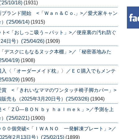
/10/18)
(1931)
ブランド開始 <「Ｗａｎ＆Ｃｏ.」>／愛犬家キャン
25/06/14)
(1915)
ト<「おしっこ吸う～パット」>／便座裏の汚れ防ぐ
号）('25/04/26)
(1909)
「デスクにもなるヌック本棚」>／「秘密基地みた
/04/19)
(1908)
購入〈「オーダーメイド枕」〉／ＥＣ購入でもメンテ
/03/29)
(1905)
賞 <「きれいなママのワンタッチ椅子脚カバー」>
（2025年3月20日号）('25/03/26)
(1904)
<「ＺÛ―ＢＯＮ ｂｙ ｈａｌｍｅｋ」>／予測を上
25/02/21)
(1900)
００個突破<「ＩＷＡＮＯ 一発解凍プレート」>／
2月13日号）('25/02/15)
(1899)