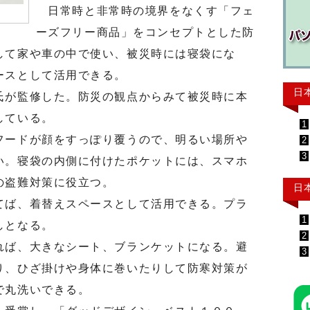
日常時と非常時の境界をなくす「フェ
ーズフリー商品」をコンセプトとした防
して家や車の中で使い、被災時には寝袋にな
ースとして活用できる。
日
が監修した。防災の観点からみて被災時に本
している。
1
ードが顔をすっぽり覆うので、明るい場所や
2
3
い。寝袋の内側に付けたポケットには、スマホ
の盗難対策に役立つ。
日
ば、着替えスペースとして活用できる。プラ
1
しとなる。
2
ば、大きなシート、ブランケットになる。避
3
り、ひざ掛けや身体に巻いたりして防寒対策が
で丸洗いできる。