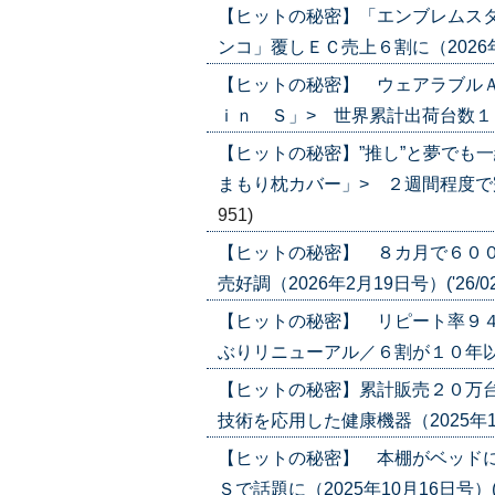
【ヒットの秘密】「エンブレムスタ
ンコ」覆しＥＣ売上６割に（2026年4月
【ヒットの秘密】 ウェアラブル
ｉｎ Ｓ」> 世界累計出荷台数１００万
【ヒットの秘密】”推し”と夢でも
まもり枕カバー」> ２週間程度で完売す
951)
【ヒットの秘密】 ８カ月で６００
売好調（2026年2月19日号）('26/02
【ヒットの秘密】 リピート率９４
ぶりリニューアル／６割が１０年以上愛用
【ヒットの秘密】累計販売２０万台
技術を応用した健康機器（2025年12月4
【ヒットの秘密】 本棚がベッドに
Ｓで話題に（2025年10月16日号）('25