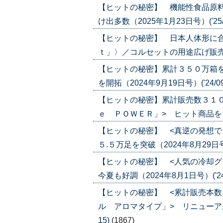
【ヒットの秘密】 機能性食品原料
け出多数（2025年1月23日号）('25/0
【ヒットの秘密】 日本人体形に
ｔ」〉／コルセットの用途広げ販売３０万
【ヒットの秘密】累計３５０万箱
を開拓（2024年9月19日号）('24/09
【ヒットの秘密】累計販売数３１
ｅ ＰＯＷＥＲ」> ヒット商品をリニュ
【ヒットの秘密】 <真逆の発想で
５.５万足を突破（2024年8月29日号）(
【ヒットの秘密】 <人気の冷却グ
今夏も好調（2024年8月1日号）('24/
【ヒットの秘密】 <累計販売本
ル アロマタイプ」> リニューアル後売
15)
(1867)