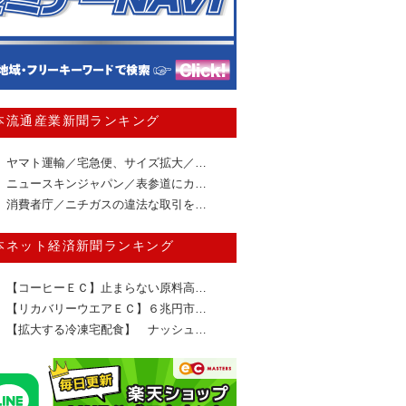
本流通産業新聞ランキング
ヤマト運輸／宅急便、サイズ拡大／…
ニュースキンジャパン／表参道にカ…
消費者庁／ニチガスの違法な取引を…
本ネット経済新聞ランキング
【コーヒーＥＣ】止まらない原料高…
【リカバリーウエアＥＣ】６兆円市…
【拡大する冷凍宅配食】 ナッシュ…