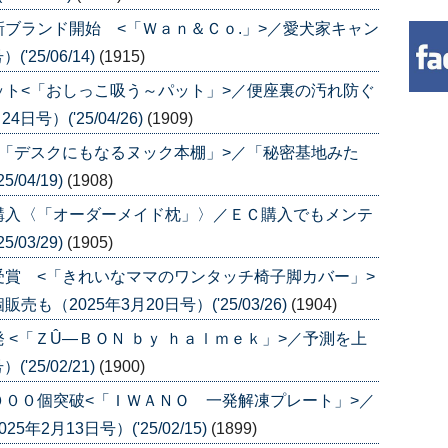
ブランド開始 <「Ｗａｎ＆Ｃｏ.」>／愛犬家キャン
25/06/14)
(1915)
ト<「おしっこ吸う～パット」>／便座裏の汚れ防ぐ
号）('25/04/26)
(1909)
「デスクにもなるヌック本棚」>／「秘密基地みた
/04/19)
(1908)
購入〈「オーダーメイド枕」〉／ＥＣ購入でもメンテ
/03/29)
(1905)
賞 <「きれいなママのワンタッチ椅子脚カバー」>
（2025年3月20日号）('25/03/26)
(1904)
<「ＺÛ―ＢＯＮ ｂｙ ｈａｌｍｅｋ」>／予測を上
25/02/21)
(1900)
００個突破<「ＩＷＡＮＯ 一発解凍プレート」>／
2月13日号）('25/02/15)
(1899)