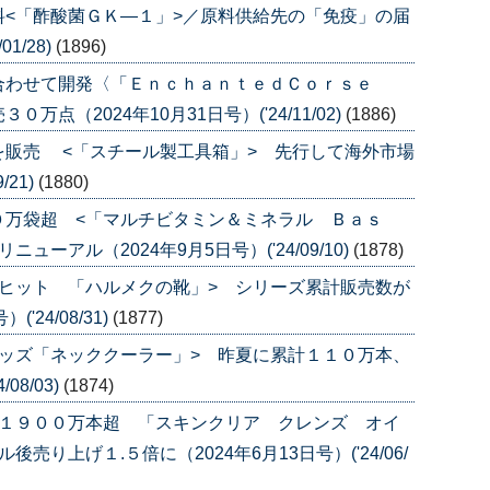
<「酢酸菌ＧＫ―１」>／原料供給先の「免疫」の届
1/28)
(1896)
合わせて開発〈「ＥｎｃｈａｎｔｅｄＣｏｒｓｅ
点（2024年10月31日号）('24/11/02)
(1886)
を販売 <「スチール製工具箱」> 先行して海外市場
/21)
(1880)
０万袋超 <「マルチビタミン＆ミネラル Ｂａｓ
ーアル（2024年9月5日号）('24/09/10)
(1878)
ヒット 「ハルメクの靴」> シリーズ累計販売数が
'24/08/31)
(1877)
ッズ「ネッククーラー」> 昨夏に累計１１０万本、
08/03)
(1874)
数１９００万本超 「スキンクリア クレンズ オイ
り上げ１.５倍に（2024年6月13日号）('24/06/