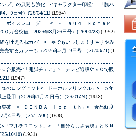
ンプ」の展開も強化 <キャラクター印鑑> 「脱ハ
9日号）('26/04/11)
(1954)
ＡＩボイスレコーダー <「Ｐｌａｕｄ ＮｏｔｅＰ
台突破（2026年3月26日号）('26/03/28)
(1952)
一緒を叶える枕カバー<「夢でもいっしょ！すやすやみ
るカラーも（2026年3月19日号）('26/03/21)
(1
０台販売<「開脚チェア」> テレビ通販やＥＣで販
/21)
(1947)
％のロングヒット<「ドモホルンリンクル」> ５年
（2026年1月22日号）('26/01/24)
(1943)
突破 <「ＤＥＮＢＡ Ｈｅａｌｔｈ」> 食品鮮度
日号）('25/12/06)
(1938)
<「マルチユニット」> 「自分らしさ表現」とＳＮ
/10/18)
(1931)