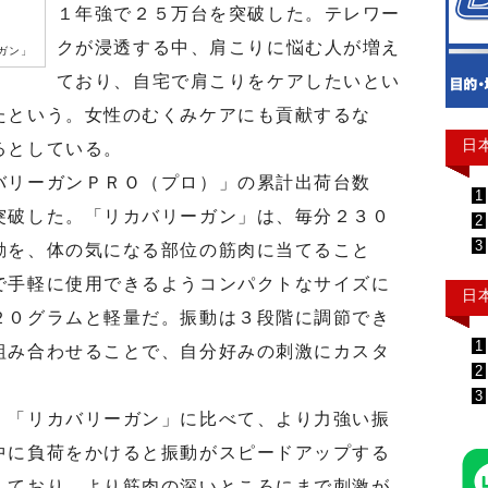
１年強で２５万台を突破した。テレワー
クが浸透する中、肩こりに悩む人が増え
ガン」
ており、自宅で肩こりをケアしたいとい
たという。女性のむくみケアにも貢献するな
日
るとしている。
リーガンＰＲＯ（プロ）」の累計出荷台数
1
突破した。「リカバリーガン」は、毎分２３０
2
3
動を、体の気になる部位の筋肉に当てること
で手軽に使用できるようコンパクトなサイズに
日
２０グラムと軽量だ。振動は３段階に調節でき
1
組み合わせることで、自分好みの刺激にカスタ
2
3
「リカバリーガン」に比べて、より力強い振
中に負荷をかけると振動がスピードアップする
しており、より筋肉の深いところにまで刺激が