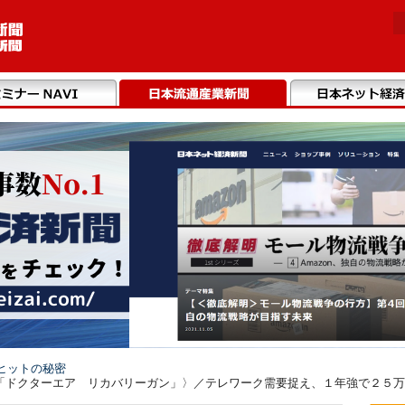
ヒットの秘密
ドクターエア リカバリーガン」〉／テレワーク需要捉え、１年強で２５万台出