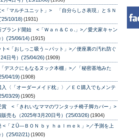
<「マルチユニット」> 「自分らしさ表現」とＳＮ
/10/18)
(1931)
ブランド開始 <「Ｗａｎ＆Ｃｏ.」>／愛犬家キャン
25/06/14)
(1915)
ト<「おしっこ吸う～パット」>／便座裏の汚れ防ぐ
号）('25/04/26)
(1909)
「デスクにもなるヌック本棚」>／「秘密基地みた
/04/19)
(1908)
購入〈「オーダーメイド枕」〉／ＥＣ購入でもメンテ
/03/29)
(1905)
賞 <「きれいなママのワンタッチ椅子脚カバー」>
（2025年3月20日号）('25/03/26)
(1904)
<「ＺÛ―ＢＯＮ ｂｙ ｈａｌｍｅｋ」>／予測を上
25/02/21)
(1900)