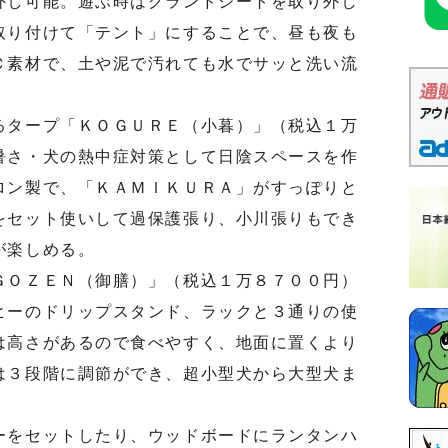
し可能。遊ぶ時はグランドシートを取り外し
取り付けて「テント」にすることで、昼も夜も
Ｃ素材で、土や泥で汚れても水でサッと洗い流
タープ「ＫＯＧＵＲＥ（小暮）」（税込１万
暑さ・犬の熱中症対策として日陰スペースを作
ロン製で、「ＫＡＭＩＫＵＲＡ」がすっぽりと
をセット使いして過保護張り、小川張りもでき
が楽しめる。
ＯＺＥＮ（御膳）」（税込１万８７００円）
ヒーのドリップスタンド、ラックと３通りの使
は高さがあるので食べやすく、地面に置くより
は３段階に調節ができ、超小型犬から大型犬ま
をセットしたり、ウッドボードにランタンハ