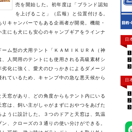
売を開始した。初年度は「ブランド認知
を上げること」（広報）と位置付ける。
りキャンパーでもある企画者が開発。機能・
い主にも犬にも安心のキャンプギアをラインナ
日
ーム型の犬用テント「ＫＡＭＩＫＵＲＡ（神
1
は、人間用のテントにも使用される高級素材シ
2
3
年劣化に強く、愛犬のひっかきによるダメージ
優れているため、キャンプ中の急な悪天候から
日
1
天窓があり、どの角度からもテント内にいる
2
天窓は、飼い主がしゃがまずにおやつをあげた
3
るように設計した。３つのドアと天窓は、気温
プン、クローズの３通りの使い分けができる。