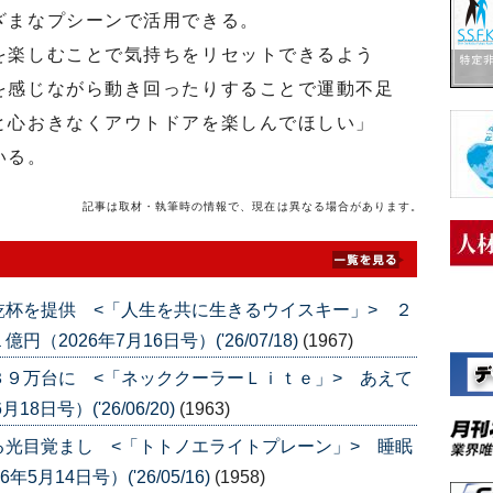
ざまなプシーンで活用できる。
楽しむことで気持ちをリセットできるよう
を感じながら動き回ったりすることで運動不足
と心おきなくアウトドアを楽しんでほしい」
いる。
記事は取材・執筆時の情報で、現在は異なる場合があります。
杯を提供 <「人生を共に生きるウイスキー」> ２
026年7月16日号）('26/07/18)
(1967)
９万台に <「ネッククーラーＬｉｔｅ」> あえて
日号）('26/06/20)
(1963)
光目覚まし <「トトノエライトプレーン」> 睡眠
月14日号）('26/05/16)
(1958)