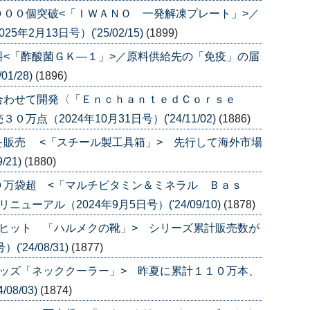
００個突破<「ＩＷＡＮＯ 一発解凍プレート」>／
2月13日号）('25/02/15)
(1899)
<「酢酸菌ＧＫ―１」>／原料供給先の「免疫」の届
1/28)
(1896)
合わせて開発〈「ＥｎｃｈａｎｔｅｄＣｏｒｓｅ
点（2024年10月31日号）('24/11/02)
(1886)
を販売 <「スチール製工具箱」> 先行して海外市場
/21)
(1880)
０万袋超 <「マルチビタミン＆ミネラル Ｂａｓ
ーアル（2024年9月5日号）('24/09/10)
(1878)
ヒット 「ハルメクの靴」> シリーズ累計販売数が
'24/08/31)
(1877)
ッズ「ネッククーラー」> 昨夏に累計１１０万本、
08/03)
(1874)