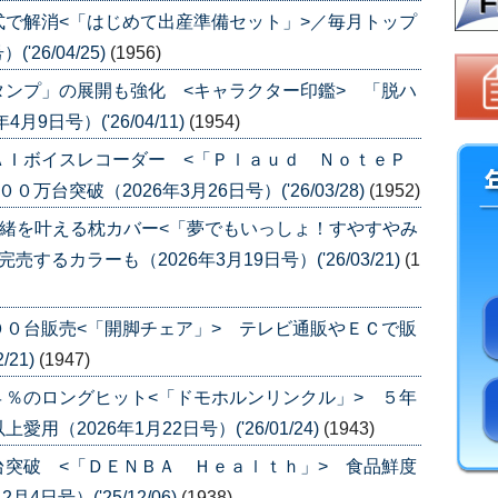
で解消<「はじめて出産準備セット」>／毎月トップ
26/04/25)
(1956)
ンプ」の展開も強化 <キャラクター印鑑> 「脱ハ
9日号）('26/04/11)
(1954)
ＡＩボイスレコーダー <「Ｐｌａｕｄ ＮｏｔｅＰ
台突破（2026年3月26日号）('26/03/28)
(1952)
一緒を叶える枕カバー<「夢でもいっしょ！すやすやみ
るカラーも（2026年3月19日号）('26/03/21)
(1
０台販売<「開脚チェア」> テレビ通販やＥＣで販
/21)
(1947)
％のロングヒット<「ドモホルンリンクル」> ５年
（2026年1月22日号）('26/01/24)
(1943)
突破 <「ＤＥＮＢＡ Ｈｅａｌｔｈ」> 食品鮮度
日号）('25/12/06)
(1938)