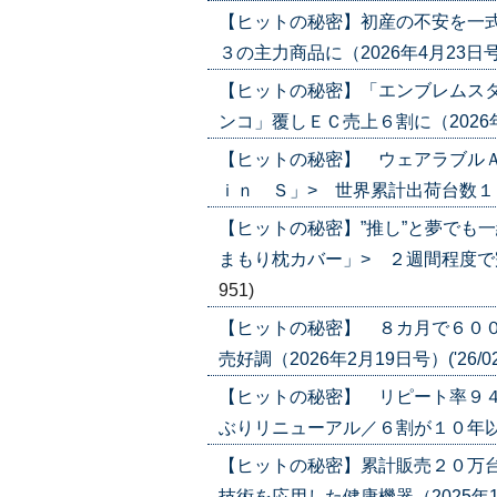
【ヒットの秘密】初産の不安を一式
３の主力商品に（2026年4月23日号）('
【ヒットの秘密】「エンブレムスタ
ンコ」覆しＥＣ売上６割に（2026年4月
【ヒットの秘密】 ウェアラブル
ｉｎ Ｓ」> 世界累計出荷台数１００万
【ヒットの秘密】”推し”と夢でも
まもり枕カバー」> ２週間程度で完売す
951)
【ヒットの秘密】 ８カ月で６００
売好調（2026年2月19日号）('26/02
【ヒットの秘密】 リピート率９４
ぶりリニューアル／６割が１０年以上愛用
【ヒットの秘密】累計販売２０万台
技術を応用した健康機器（2025年12月4