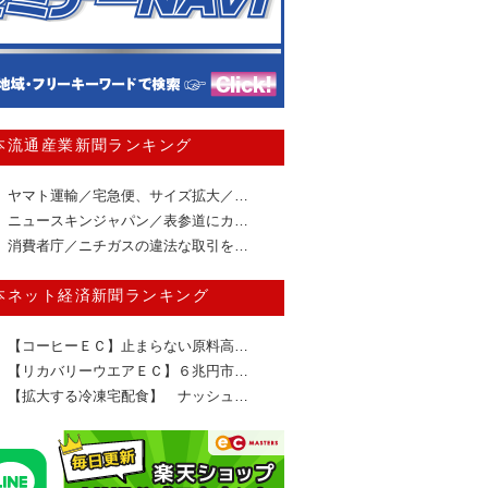
本流通産業新聞ランキング
ヤマト運輸／宅急便、サイズ拡大／…
ニュースキンジャパン／表参道にカ…
消費者庁／ニチガスの違法な取引を…
本ネット経済新聞ランキング
【コーヒーＥＣ】止まらない原料高…
【リカバリーウエアＥＣ】６兆円市…
【拡大する冷凍宅配食】 ナッシュ…