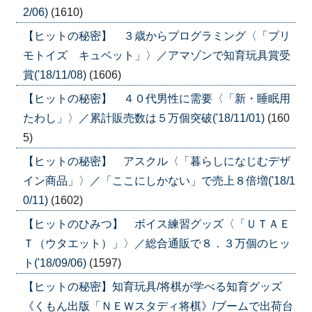
2/06)
(1610)
【ヒットの秘密】 ３歳からプログラミング〈「プリ
モトイズ キュベット」〉／アマゾンで知育玩具賞受
賞('18/11/08)
(1606)
【ヒットの秘密】 ４０代男性に需要〈「新・睡眠用
たわし」〉／累計販売数は５万個突破('18/11/01)
(160
5)
【ヒットの秘密】 アスクル〈「暮らしになじむデザ
イン商品」〉／「ここにしかない」で売上８倍増('18/1
0/11)
(1602)
【ヒットのひみつ】 ボイス練習グッズ〈「ＵＴＡＥ
Ｔ（ウタエット）」〉／総合通販で８．３万個のヒッ
ト('18/09/06)
(1597)
【ヒットの秘密】知育玩具/将棋が学べる知育グッズ
《くもん出版「ＮＥＷスタディ将棋》/ブームで出荷台