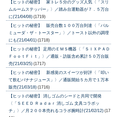
【ヒットの秘密】 家トレ５分のグッズ人気〈「スリ
ムルームステッパー」〉／踏み台運動器が７．５万台
に('21/04/08)
(1719)
【ヒットの秘密】 販売台数１００万台到達〈「バル
ミューダ・ザ・トースター」〉／トースト以外の調理
にも('21/04/01)
(1718)
【ヒットの秘密】 足用のＥＭＳ機器〈「ＳＩＸＰＡＤ
ＦｏｏｔＦｉｔ」〉／通販・訪販含め累計５０万台販
売('21/03/25)
(1717)
【ヒットの秘密】 新感覚のスイーツが好評〈「叩い
て飲むバナナジュース」〉／通販開始５カ月で１万本
販売('21/03/18)
(1716)
【ヒットの秘密】 消しゴムのシードと共同で開発
〈「ＳＥＥＤ Ｒａｄａｒ 消しゴム 文具コラボッ
チ」〉／月２００本売れるコラボ腕時計('21/02/12)
(17