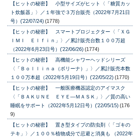
【ヒットの秘密】 小型サイズがヒット〈「糖質カッ
ト炊飯器」〉／１年強で３万台販売（2022年7月21日
号）('22/07/24)
(1778)
【ヒットの秘密】 スマートプロジェクター〈「ＸＧ
ＩＭＩ Ｅｌｆｉｎ」〉／累計販売台数１００万超
（2022年6月23日号）('22/06/26)
(1774)
【ヒットの秘密】 高機能シャワーヘッドシリーズ
〈「Ｂｏｌｌｉｎａ（ボリーナ）」〉／累計販売本数
１００万本超（2022年5月19日号）('22/05/22)
(1770)
【ヒットの秘密】 一般医療機器認定のアイマスク
〈「ＢＡＫＵＮＥ ＥＹＥ―ＭＡＳＫ」〉／質の高い
睡眠をサポート（2022年5月12日号）('22/05/15)
(176
9)
【ヒットの秘密】 置き型タイプの防虫剤〈「ゴキの
テキ」〉／１００％植物成分で忌避と消臭も （2022年