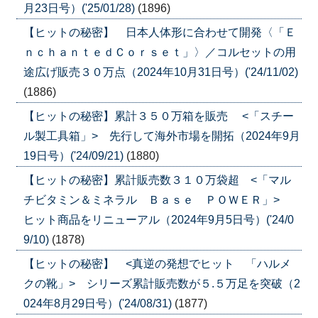
月23日号）('25/01/28)
(1896)
【ヒットの秘密】 日本人体形に合わせて開発〈「Ｅ
ｎｃｈａｎｔｅｄＣｏｒｓｅｔ」〉／コルセットの用
途広げ販売３０万点（2024年10月31日号）('24/11/02)
(1886)
【ヒットの秘密】累計３５０万箱を販売 <「スチー
ル製工具箱」> 先行して海外市場を開拓（2024年9月
19日号）('24/09/21)
(1880)
【ヒットの秘密】累計販売数３１０万袋超 <「マル
チビタミン＆ミネラル Ｂａｓｅ ＰＯＷＥＲ」>
ヒット商品をリニューアル（2024年9月5日号）('24/0
9/10)
(1878)
【ヒットの秘密】 <真逆の発想でヒット 「ハルメ
クの靴」> シリーズ累計販売数が５.５万足を突破（2
024年8月29日号）('24/08/31)
(1877)