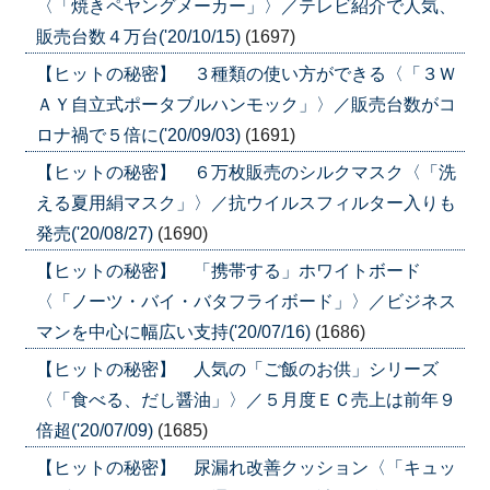
〈「焼きペヤングメーカー」〉／テレビ紹介で人気、
販売台数４万台('20/10/15)
(1697)
【ヒットの秘密】 ３種類の使い方ができる〈「３Ｗ
ＡＹ自立式ポータブルハンモック」〉／販売台数がコ
ロナ禍で５倍に('20/09/03)
(1691)
【ヒットの秘密】 ６万枚販売のシルクマスク〈「洗
える夏用絹マスク」〉／抗ウイルスフィルター入りも
発売('20/08/27)
(1690)
【ヒットの秘密】 「携帯する」ホワイトボード
〈「ノーツ・バイ・バタフライボード」〉／ビジネス
マンを中心に幅広い支持('20/07/16)
(1686)
【ヒットの秘密】 人気の「ご飯のお供」シリーズ
〈「食べる、だし醤油」〉／５月度ＥＣ売上は前年９
倍超('20/07/09)
(1685)
【ヒットの秘密】 尿漏れ改善クッション〈「キュッ