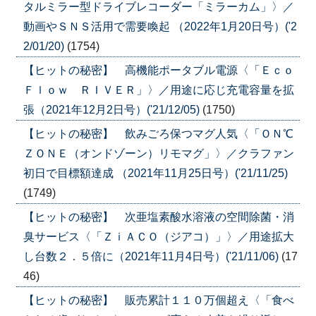
タルミラー型ドライブレコーダー「ミラーカム」〉／
動画やＳＮＳ活用で需要喚起 （2022年1月20日号）('2
2/01/20)
(1754)
【ヒットの秘密】 高機能ポータブル電源〈「Ｅｃｏ
Ｆｌｏｗ ＲＩＶＥＲ」〉／用途に応じ充電容量を拡
張（2021年12月2日号）('21/12/05)
(1750)
【ヒットの秘密】 飲みごろ保つマグ人気〈「ＯＮ℃
ＺＯＮＥ（オンドゾーン）リモマグ」〉／クラファン
初日で目標額達成 （2021年11月25日号）('21/11/25)
(1749)
【ヒットの秘密】 次亜塩素酸水溶液の空間除菌・消
臭サービス〈「ＺｉＡＣＯ（ジアコ）」〉／用途拡大
し台数２．５倍に（2021年11月4日号）('21/11/06)
(17
46)
【ヒットの秘密】 販売累計１１０万個超え〈「食べ