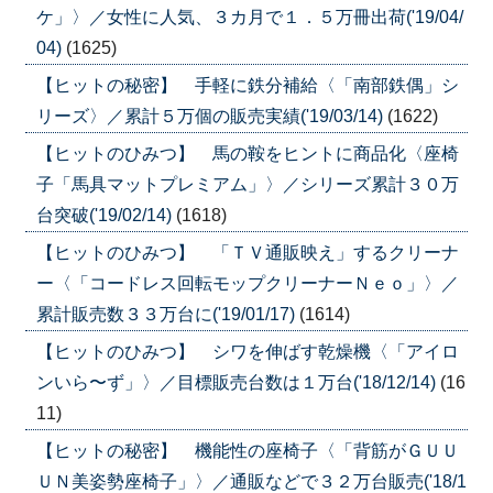
ケ」〉／女性に人気、３カ月で１．５万冊出荷('19/04/
04)
(1625)
【ヒットの秘密】 手軽に鉄分補給〈「南部鉄偶」シ
リーズ〉／累計５万個の販売実績('19/03/14)
(1622)
【ヒットのひみつ】 馬の鞍をヒントに商品化〈座椅
子「馬具マットプレミアム」〉／シリーズ累計３０万
台突破('19/02/14)
(1618)
【ヒットのひみつ】 「ＴＶ通販映え」するクリーナ
ー〈「コードレス回転モップクリーナーＮｅｏ」〉／
累計販売数３３万台に('19/01/17)
(1614)
【ヒットのひみつ】 シワを伸ばす乾燥機〈「アイロ
ンいら〜ず」〉／目標販売台数は１万台('18/12/14)
(16
11)
【ヒットの秘密】 機能性の座椅子〈「背筋がＧＵＵ
ＵＮ美姿勢座椅子」〉／通販などで３２万台販売('18/1