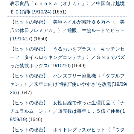
表示食品「ｏｎａｋａ（オナカ）」〉／中国向け越境
ＥＣ好調('19/10/24)
(1651)
【ヒットの秘密】 美容ネイルが累計８６万本〈「美
爪の休日プレミアム」〉／通販、生協ルートでヒット
('19/10/17)
(1650)
【ヒットの秘密】 うるおいをプラス〈「キッチンセ
ーフ タイムロッキングコンテナ」〉／ＳＮＳでバズ
った禁欲ボックス('19/10/10)
(1649)
【ヒットの秘密】 ハンズフリー扇風機〈「ダブルフ
ァン」〉／来年に向け”性能””使いやすさ”を改善('19/09/
26)
(1647)
【ヒットの秘密】 女性目線で作った生理用品〈「ナ
チュラルムーン」〉／販売数は毎年１．５倍で伸長('1
9/09/19)
(1646)
【ヒットの秘密】 ボイトレグッズがヒット〈「ウタ