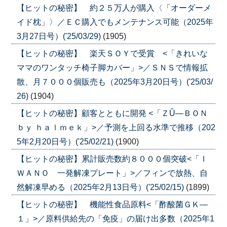
【ヒットの秘密】 約２５万人が購入〈「オーダーメ
イド枕」〉／ＥＣ購入でもメンテナンス可能（2025年
3月27日号）('25/03/29)
(1905)
【ヒットの秘密】 楽天ＳＯＹで受賞 <「きれいな
ママのワンタッチ椅子脚カバー」>／ＳＮＳで情報拡
散、月７０００個販売も（2025年3月20日号）('25/03/
26)
(1904)
【ヒットの秘密】顧客とともに開発 <「ＺÛ―ＢＯＮ
ｂｙ ｈａｌｍｅｋ」>／予測を上回る水準で推移（202
5年2月20日号）('25/02/21)
(1900)
【ヒットの秘密】累計販売数約８０００個突破<「Ｉ
ＷＡＮＯ 一発解凍プレート」>／フィンで放熱、自
然解凍早める（2025年2月13日号）('25/02/15)
(1899)
【ヒットの秘密】 機能性食品原料<「酢酸菌ＧＫ―
１」>／原料供給先の「免疫」の届け出多数（2025年1