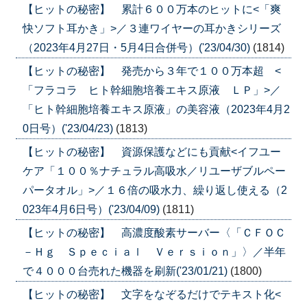
【ヒットの秘密】 累計６００万本のヒットに<「爽
快ソフト耳かき」>／３連ワイヤーの耳かきシリーズ
（2023年4月27日・5月4日合併号）('23/04/30)
(1814)
【ヒットの秘密】 発売から３年で１００万本超 <
「フラコラ ヒト幹細胞培養エキス原液 ＬＰ」>／
「ヒト幹細胞培養エキス原液」の美容液（2023年4月2
0日号）('23/04/23)
(1813)
【ヒットの秘密】 資源保護などにも貢献<イフユー
ケア「１００％ナチュラル高吸水／リユーザブルペー
パータオル」>／１６倍の吸水力、繰り返し使える（2
023年4月6日号）('23/04/09)
(1811)
【ヒットの秘密】 高濃度酸素サーバー〈「ＣＦＯＣ
－Ｈｇ Ｓｐｅｃｉａｌ Ｖｅｒｓｉｏｎ」〉／半年
で４０００台売れた機器を刷新('23/01/21)
(1800)
【ヒットの秘密】 文字をなぞるだけでテキスト化<