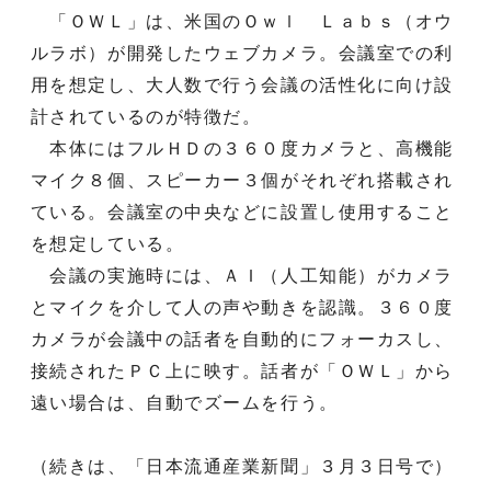
「ＯＷＬ」は、米国のＯｗｌ Ｌａｂｓ（オウ
ルラボ）が開発したウェブカメラ。会議室での利
用を想定し、大人数で行う会議の活性化に向け設
計されているのが特徴だ。
本体にはフルＨＤの３６０度カメラと、高機能
マイク８個、スピーカー３個がそれぞれ搭載され
ている。会議室の中央などに設置し使用すること
を想定している。
会議の実施時には、ＡＩ（人工知能）がカメラ
とマイクを介して人の声や動きを認識。３６０度
カメラが会議中の話者を自動的にフォーカスし、
接続されたＰＣ上に映す。話者が「ＯＷＬ」から
遠い場合は、自動でズームを行う。
（続きは、「日本流通産業新聞」３月３日号で）