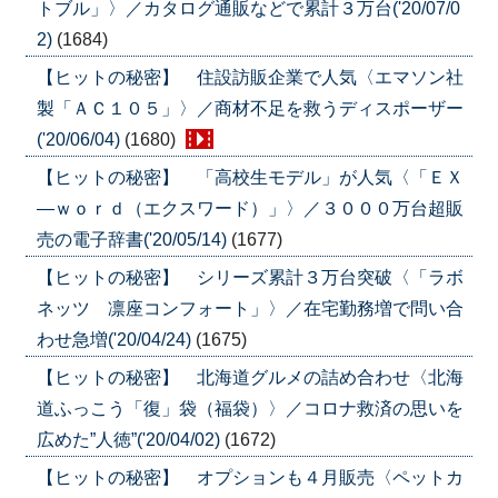
トブル」〉／カタログ通販などで累計３万台('20/07/0
2)
(1684)
【ヒットの秘密】 住設訪販企業で人気〈エマソン社
製「ＡＣ１０５」〉／商材不足を救うディスポーザー
('20/06/04)
(1680)
【ヒットの秘密】 「高校生モデル」が人気〈「ＥＸ
―ｗｏｒｄ（エクスワード）」〉／３０００万台超販
売の電子辞書('20/05/14)
(1677)
【ヒットの秘密】 シリーズ累計３万台突破〈「ラボ
ネッツ 凛座コンフォート」〉／在宅勤務増で問い合
わせ急増('20/04/24)
(1675)
【ヒットの秘密】 北海道グルメの詰め合わせ〈北海
道ふっこう「復」袋（福袋）〉／コロナ救済の思いを
広めた”人徳”('20/04/02)
(1672)
【ヒットの秘密】 オプションも４月販売〈ペットカ