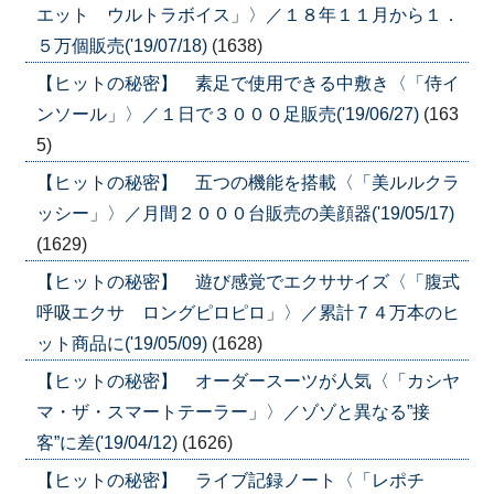
エット ウルトラボイス」〉／１８年１１月から１．
５万個販売('19/07/18)
(1638)
【ヒットの秘密】 素足で使用できる中敷き〈「侍イ
ンソール」〉／１日で３０００足販売('19/06/27)
(163
5)
【ヒットの秘密】 五つの機能を搭載〈「美ルルクラ
ッシー」〉／月間２０００台販売の美顔器('19/05/17)
(1629)
【ヒットの秘密】 遊び感覚でエクササイズ〈「腹式
呼吸エクサ ロングピロピロ」〉／累計７４万本のヒ
ット商品に('19/05/09)
(1628)
【ヒットの秘密】 オーダースーツが人気〈「カシヤ
マ・ザ・スマートテーラー」〉／ゾゾと異なる”接
客”に差('19/04/12)
(1626)
【ヒットの秘密】 ライブ記録ノート〈「レポチ