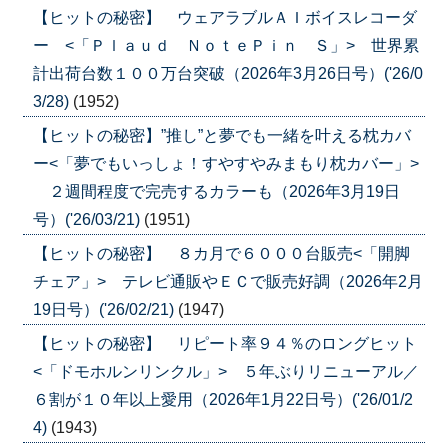
【ヒットの秘密】 ウェアラブルＡＩボイスレコーダ
ー <「Ｐｌａｕｄ ＮｏｔｅＰｉｎ Ｓ」> 世界累
計出荷台数１００万台突破（2026年3月26日号）('26/0
3/28)
(1952)
【ヒットの秘密】”推し”と夢でも一緒を叶える枕カバ
ー<「夢でもいっしょ！すやすやみまもり枕カバー」>
２週間程度で完売するカラーも（2026年3月19日
号）('26/03/21)
(1951)
【ヒットの秘密】 ８カ月で６０００台販売<「開脚
チェア」> テレビ通販やＥＣで販売好調（2026年2月
19日号）('26/02/21)
(1947)
【ヒットの秘密】 リピート率９４％のロングヒット
<「ドモホルンリンクル」> ５年ぶりリニューアル／
６割が１０年以上愛用（2026年1月22日号）('26/01/2
4)
(1943)