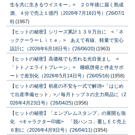
生を共に生きるウイスキー」> ２０年後に届く熟成
酒、４分で売上１億円（2026年7月16日号）('26/07/1
8)
(1967)
【ヒットの秘密】シリーズ累計１３９万台に <「ネ
ッククーラーＬｉｔｅ」> あえて有線、軽量で安心
設計に（2026年6月18日号）('26/06/20)
(1963)
【ヒットの秘密】高価格でも売れる光目覚まし <
「トトノエライトプレーン」> 睡眠啓発と伴走サポ
ートで差別化（2026年5月14日号）('26/05/16)
(1958)
【ヒットの秘密】初産の不安を一式で解消<「はじめ
て出産準備セット」>／毎月トップ３の主力商品に（2
026年4月23日号）('26/04/25)
(1956)
【ヒットの秘密】「エンブレムスタンプ」の展開も強
化 <キャラクター印鑑> 「脱ハンコ」覆しＥＣ売上
６割に（2026年4月9日号）('26/04/11)
(1954)