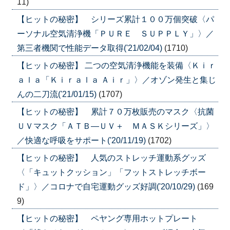
11)
【ヒットの秘密】 シリーズ累計１００万個突破〈パ
ーソナル空気清浄機「ＰＵＲＥ ＳＵＰＰＬＹ」〉／
第三者機関で性能データ取得('21/02/04)
(1710)
【ヒットの秘密】 二つの空気清浄機能を装備〈Ｋｉｒ
ａｌａ「Ｋｉｒａｌａ Ａｉｒ」〉／オゾン発生と集じ
んの二刀流('21/01/15)
(1707)
【ヒットの秘密】 累計７０万枚販売のマスク〈抗菌
ＵＶマスク「ＡＴＢ―ＵＶ＋ ＭＡＳＫシリーズ」〉
／快適な呼吸をサポート('20/11/19)
(1702)
【ヒットの秘密】 人気のストレッチ運動系グッズ
〈「キュットクッション」「フットストレッチボー
ド」〉／コロナで自宅運動グッズ好調('20/10/29)
(169
9)
【ヒットの秘密】 ペヤング専用ホットプレート