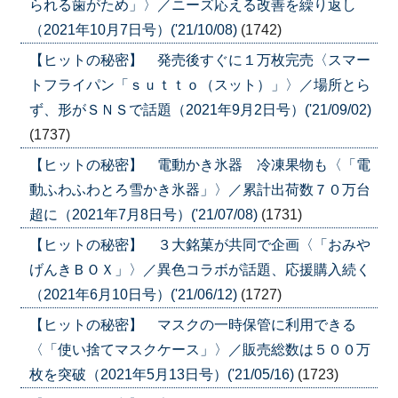
られる歯がため」〉／ニーズ応える改善を繰り返し
（2021年10月7日号）('21/10/08)
(1742)
【ヒットの秘密】 発売後すぐに１万枚完売〈スマー
トフライパン「ｓｕｔｔｏ（スット）」〉／場所とら
ず、形がＳＮＳで話題（2021年9月2日号）('21/09/02)
(1737)
【ヒットの秘密】 電動かき氷器 冷凍果物も〈「電
動ふわふわとろ雪かき氷器」〉／累計出荷数７０万台
超に（2021年7月8日号）('21/07/08)
(1731)
【ヒットの秘密】 ３大銘菓が共同で企画〈「おみや
げんきＢＯＸ」〉／異色コラボが話題、応援購入続く
（2021年6月10日号）('21/06/12)
(1727)
【ヒットの秘密】 マスクの一時保管に利用できる
〈「使い捨てマスクケース」〉／販売総数は５００万
枚を突破（2021年5月13日号）('21/05/16)
(1723)