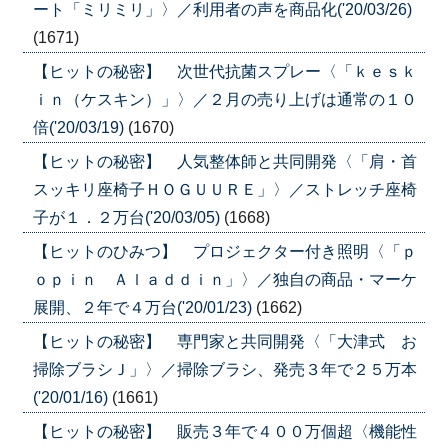
ート「ミリミリ」〉／利用者の声を商品化('20/03/26)
(1671)
【ヒットの秘密】 次世代抗菌スプレー〈「ｋｅｓｋ
ｉｎ（ケスキン）」〉／２月の売り上げは通常の１０
倍('20/03/19)
(1670)
【ヒットの秘密】 人気整体師と共同開発〈「肩・首
スッキリ座椅子ＨＯＧＵＵＲＥ」〉／ストレッチ座椅
子が１．２万台('20/03/05)
(1668)
【ヒットのひみつ】 プロジェクター付き照明〈「ｐ
ｏｐｉｎ Ａｌａｄｄｉｎ」〉／独自の商品・マーケ
展開、２年で４万台('20/01/23)
(1662)
【ヒットの秘密】 専門家と共同開発〈「大津式 お
掃除ブラシＪ」〉／掃除ブラシ、発売３年で２５万本
('20/01/16)
(1661)
【ヒットの秘密】 販売３年で４００万個超〈機能性