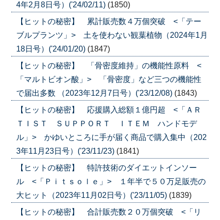
4年2月8日号）('24/02/11)
(1850)
【ヒットの秘密】 累計販売数４万個突破 <「テー
ブルプランツ」> 土を使わない観葉植物（2024年1月
18日号）('24/01/20)
(1847)
【ヒットの秘密】 「骨密度維持」の機能性原料 <
「マルトビオン酸」> 「骨密度」など三つの機能性
で届出多数 （2023年12月7日号）('23/12/08)
(1843)
【ヒットの秘密】 応援購入総額１億円超 <「ＡＲ
ＴＩＳＴ ＳＵＰＰＯＲＴ ＩＴＥＭ ハンドモデ
ル」> かゆいところに手が届く商品で購入集中（202
3年11月23日号）('23/11/23)
(1841)
【ヒットの秘密】 特許技術のダイエットインソー
ル <「Ｐｉｔｓｏｌｅ」> １年半で５０万足販売の
大ヒット（2023年11月02日号）('23/11/05)
(1839)
【ヒットの秘密】 合計販売数２０万個突破 <「リ