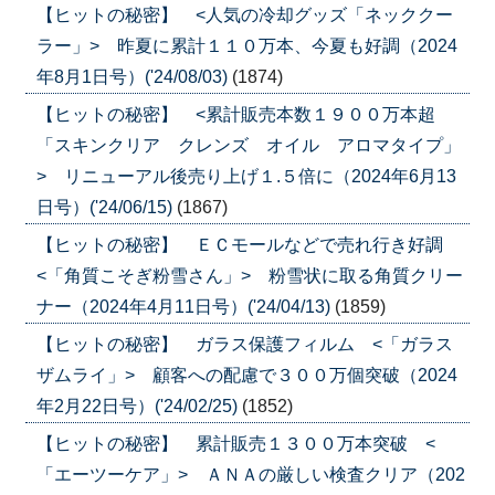
【ヒットの秘密】 <人気の冷却グッズ「ネッククー
ラー」> 昨夏に累計１１０万本、今夏も好調（2024
年8月1日号）('24/08/03)
(1874)
【ヒットの秘密】 <累計販売本数１９００万本超
「スキンクリア クレンズ オイル アロマタイプ」
> リニューアル後売り上げ１.５倍に（2024年6月13
日号）('24/06/15)
(1867)
【ヒットの秘密】 ＥＣモールなどで売れ行き好調
<「角質こそぎ粉雪さん」> 粉雪状に取る角質クリー
ナー（2024年4月11日号）('24/04/13)
(1859)
【ヒットの秘密】 ガラス保護フィルム <「ガラス
ザムライ」> 顧客への配慮で３００万個突破（2024
年2月22日号）('24/02/25)
(1852)
【ヒットの秘密】 累計販売１３００万本突破 <
「エーツーケア」> ＡＮＡの厳しい検査クリア（202