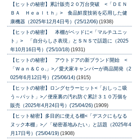
【ヒットの秘密】累計販売２０万台突破 <「ＤＥＮ
ＢＡ Ｈｅａｌｔｈ」> 食品鮮度技術を応用した健
康機器（2025年12月4日号）('25/12/06)
(1938)
【ヒットの秘密】 本棚がベッドに<「マルチユニッ
ト」> 「自分らしさ表現」とＳＮＳで話題に（2025
年10月16日号）('25/10/18)
(1931)
【ヒットの秘密】 アウトドアの新ブランド開始 <
「Ｗａｎ＆Ｃｏ.」>／愛犬家キャンパーが商品開発（2
025年6月12日号）('25/06/14)
(1915)
【ヒットの秘密】ロングセラーヒット<「おしっこ吸
う～パット」>／便座裏の汚れ防ぐ累計３１０万個を
販売（2025年4月24日号）('25/04/26)
(1909)
【ヒット秘密】多目的に使える棚<「デスクにもなる
ヌック本棚」>／「秘密基地みたい」と話題（2025年4
月17日号）('25/04/19)
(1908)