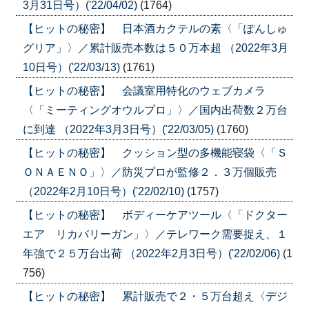
3月31日号）('22/04/02)
(1764)
【ヒットの秘密】 日本酒カクテルの素〈「ぽんしゅ
グリア」〉／累計販売本数は５０万本超 （2022年3月
10日号）('22/03/13)
(1761)
【ヒットの秘密】 会議室用特化のウェブカメラ
〈「ミーティングオウルプロ」〉／国内出荷数２万台
に到達 （2022年3月3日号）('22/03/05)
(1760)
【ヒットの秘密】 クッション型の多機能寝袋〈「Ｓ
ＯＮＡＥＮＯ」〉／防災プロが監修２．３万個販売
（2022年2月10日号）('22/02/10)
(1757)
【ヒットの秘密】 ボディーケアツール〈「ドクター
エア リカバリーガン」〉／テレワーク需要捉え、１
年強で２５万台出荷 （2022年2月3日号）('22/02/06)
(1
756)
【ヒットの秘密】 累計販売で２・５万台超え〈デジ