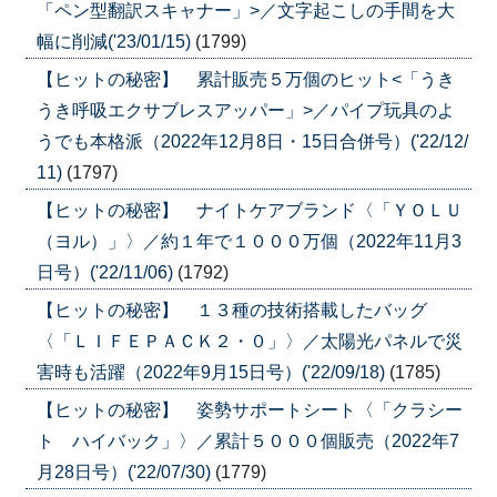
「ペン型翻訳スキャナー」>／文字起こしの手間を大
幅に削減('23/01/15)
(1799)
【ヒットの秘密】 累計販売５万個のヒット<「うき
うき呼吸エクサブレスアッパー」>／パイプ玩具のよ
うでも本格派（2022年12月8日・15日合併号）('22/12/
11)
(1797)
【ヒットの秘密】 ナイトケアブランド〈「ＹＯＬＵ
（ヨル）」〉／約１年で１０００万個（2022年11月3
日号）('22/11/06)
(1792)
【ヒットの秘密】 １３種の技術搭載したバッグ
〈「ＬＩＦＥＰＡＣＫ２・０」〉／太陽光パネルで災
害時も活躍（2022年9月15日号）('22/09/18)
(1785)
【ヒットの秘密】 姿勢サポートシート〈「クラシー
ト ハイバック」〉／累計５０００個販売（2022年7
月28日号）('22/07/30)
(1779)