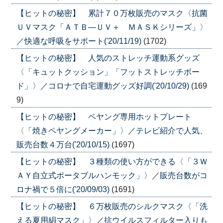
【ヒットの秘密】 累計７０万枚販売のマスク〈抗菌
ＵＶマスク「ＡＴＢ―ＵＶ＋ ＭＡＳＫシリーズ」〉
／快適な呼吸をサポート('20/11/19)
(1702)
【ヒットの秘密】 人気のストレッチ運動系グッズ
〈「キュットクッション」「フットストレッチボー
ド」〉／コロナで自宅運動グッズ好調('20/10/29)
(169
9)
【ヒットの秘密】 ペヤング専用ホットプレート
〈「焼きペヤングメーカー」〉／テレビ紹介で人気、
販売台数４万台('20/10/15)
(1697)
【ヒットの秘密】 ３種類の使い方ができる〈「３Ｗ
ＡＹ自立式ポータブルハンモック」〉／販売台数がコ
ロナ禍で５倍に('20/09/03)
(1691)
【ヒットの秘密】 ６万枚販売のシルクマスク〈「洗
える夏用絹マスク」〉／抗ウイルスフィルター入りも