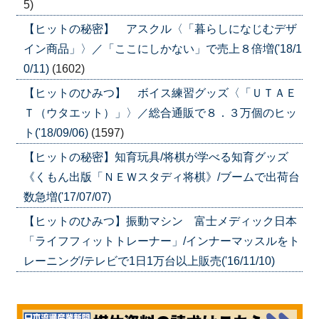
5)
【ヒットの秘密】 アスクル〈「暮らしになじむデザ
イン商品」〉／「ここにしかない」で売上８倍増('18/1
0/11)
(1602)
【ヒットのひみつ】 ボイス練習グッズ〈「ＵＴＡＥ
Ｔ（ウタエット）」〉／総合通販で８．３万個のヒッ
ト('18/09/06)
(1597)
【ヒットの秘密】知育玩具/将棋が学べる知育グッズ
《くもん出版「ＮＥＷスタディ将棋》/ブームで出荷台
数急増('17/07/07)
【ヒットのひみつ】振動マシン 富士メディック日本
「ライフフィットトレーナー」/インナーマッスルをト
レーニング/テレビで1日1万台以上販売('16/11/10)