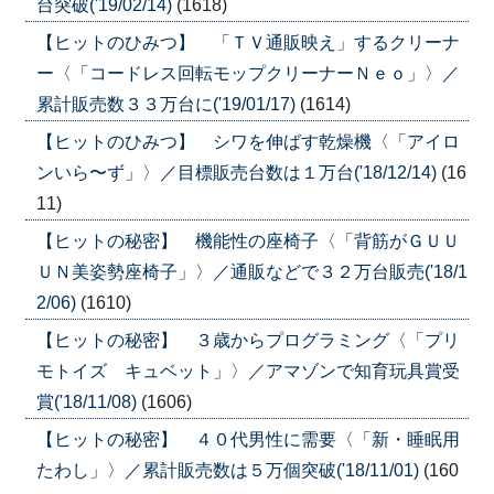
台突破('19/02/14)
(1618)
【ヒットのひみつ】 「ＴＶ通販映え」するクリーナ
ー〈「コードレス回転モップクリーナーＮｅｏ」〉／
累計販売数３３万台に('19/01/17)
(1614)
【ヒットのひみつ】 シワを伸ばす乾燥機〈「アイロ
ンいら〜ず」〉／目標販売台数は１万台('18/12/14)
(16
11)
【ヒットの秘密】 機能性の座椅子〈「背筋がＧＵＵ
ＵＮ美姿勢座椅子」〉／通販などで３２万台販売('18/1
2/06)
(1610)
【ヒットの秘密】 ３歳からプログラミング〈「プリ
モトイズ キュベット」〉／アマゾンで知育玩具賞受
賞('18/11/08)
(1606)
【ヒットの秘密】 ４０代男性に需要〈「新・睡眠用
たわし」〉／累計販売数は５万個突破('18/11/01)
(160