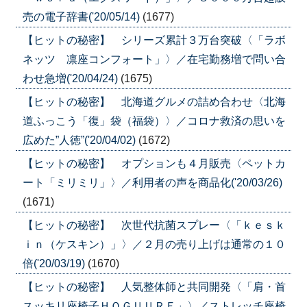
売の電子辞書('20/05/14)
(1677)
【ヒットの秘密】 シリーズ累計３万台突破〈「ラボ
ネッツ 凛座コンフォート」〉／在宅勤務増で問い合
わせ急増('20/04/24)
(1675)
【ヒットの秘密】 北海道グルメの詰め合わせ〈北海
道ふっこう「復」袋（福袋）〉／コロナ救済の思いを
広めた”人徳”('20/04/02)
(1672)
【ヒットの秘密】 オプションも４月販売〈ペットカ
ート「ミリミリ」〉／利用者の声を商品化('20/03/26)
(1671)
【ヒットの秘密】 次世代抗菌スプレー〈「ｋｅｓｋ
ｉｎ（ケスキン）」〉／２月の売り上げは通常の１０
倍('20/03/19)
(1670)
【ヒットの秘密】 人気整体師と共同開発〈「肩・首
スッキリ座椅子ＨＯＧＵＵＲＥ」〉／ストレッチ座椅