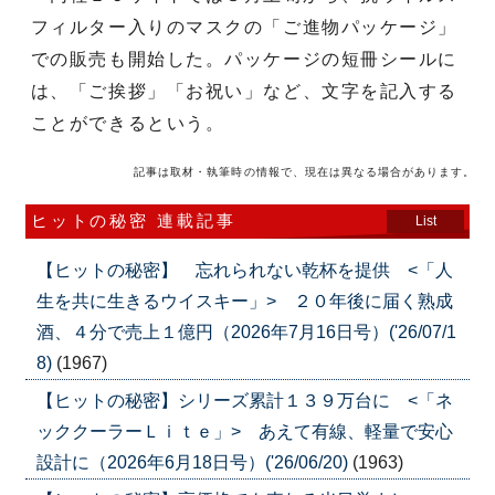
フィルター入りのマスクの「ご進物パッケージ」
での販売も開始した。パッケージの短冊シールに
は、「ご挨拶」「お祝い」など、文字を記入する
ことができるという。
記事は取材・執筆時の情報で、現在は異なる場合があります。
ヒットの秘密 連載記事
List
【ヒットの秘密】 忘れられない乾杯を提供 <「人
生を共に生きるウイスキー」> ２０年後に届く熟成
酒、４分で売上１億円（2026年7月16日号）('26/07/1
8)
(1967)
【ヒットの秘密】シリーズ累計１３９万台に <「ネ
ッククーラーＬｉｔｅ」> あえて有線、軽量で安心
設計に（2026年6月18日号）('26/06/20)
(1963)