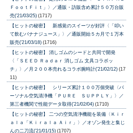
ＦｏｏｔＦｉｔ」〉／通販・訪販含め累計５０万台販
売('21/03/25)
(1717)
【ヒットの秘密】 新感覚のスイーツが好評〈「叩い
て飲むバナナジュース」〉／通販開始５カ月で１万本
販売('21/03/18)
(1716)
【ヒットの秘密】 消しゴムのシードと共同で開発
〈「ＳＥＥＤ Ｒａｄａｒ 消しゴム 文具コラボッ
チ」〉／月２００本売れるコラボ腕時計('21/02/12)
(17
11)
【ヒットの秘密】 シリーズ累計１００万個突破〈パ
ーソナル空気清浄機「ＰＵＲＥ ＳＵＰＰＬＹ」〉／
第三者機関で性能データ取得('21/02/04)
(1710)
【ヒットの秘密】 二つの空気清浄機能を装備〈Ｋｉｒ
ａｌａ「Ｋｉｒａｌａ Ａｉｒ」〉／オゾン発生と集じ
んの二刀流('21/01/15)
(1707)