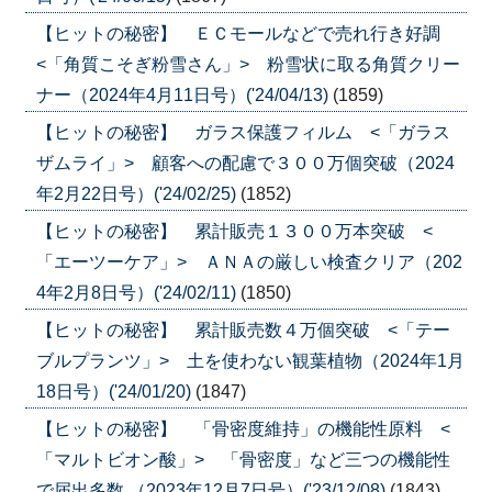
【ヒットの秘密】 ＥＣモールなどで売れ行き好調
<「角質こそぎ粉雪さん」> 粉雪状に取る角質クリー
ナー（2024年4月11日号）('24/04/13)
(1859)
【ヒットの秘密】 ガラス保護フィルム <「ガラス
ザムライ」> 顧客への配慮で３００万個突破（2024
年2月22日号）('24/02/25)
(1852)
【ヒットの秘密】 累計販売１３００万本突破 <
「エーツーケア」> ＡＮＡの厳しい検査クリア（202
4年2月8日号）('24/02/11)
(1850)
【ヒットの秘密】 累計販売数４万個突破 <「テー
ブルプランツ」> 土を使わない観葉植物（2024年1月
18日号）('24/01/20)
(1847)
【ヒットの秘密】 「骨密度維持」の機能性原料 <
「マルトビオン酸」> 「骨密度」など三つの機能性
で届出多数 （2023年12月7日号）('23/12/08)
(1843)