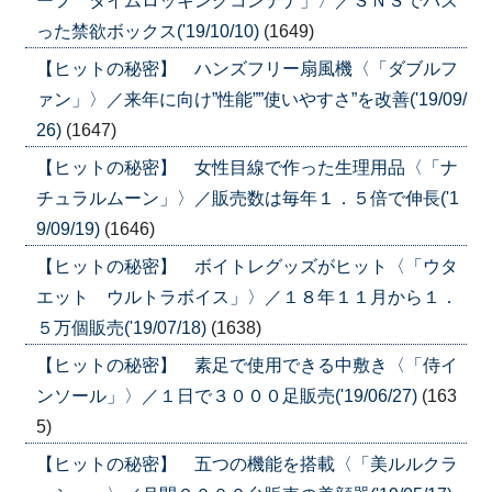
ーフ タイムロッキングコンテナ」〉／ＳＮＳでバズ
った禁欲ボックス('19/10/10)
(1649)
【ヒットの秘密】 ハンズフリー扇風機〈「ダブルフ
ァン」〉／来年に向け”性能””使いやすさ”を改善('19/09/
26)
(1647)
【ヒットの秘密】 女性目線で作った生理用品〈「ナ
チュラルムーン」〉／販売数は毎年１．５倍で伸長('1
9/09/19)
(1646)
【ヒットの秘密】 ボイトレグッズがヒット〈「ウタ
エット ウルトラボイス」〉／１８年１１月から１．
５万個販売('19/07/18)
(1638)
【ヒットの秘密】 素足で使用できる中敷き〈「侍イ
ンソール」〉／１日で３０００足販売('19/06/27)
(163
5)
【ヒットの秘密】 五つの機能を搭載〈「美ルルクラ