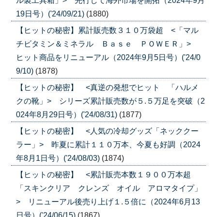
ル製工具箱」> 先行して海外市場を開拓（2024年9月
19日号）('24/09/21)
(1880)
【ヒットの秘密】累計販売数３１０万袋超 <「マル
チビタミン＆ミネラル Ｂａｓｅ ＰＯＷＥＲ」>
ヒット商品をリニューアル（2024年9月5日号）('24/0
9/10)
(1878)
【ヒットの秘密】 <真逆の発想でヒット 「ハルメ
クの靴」> シリーズ累計販売数が５.５万足を突破（2
024年8月29日号）('24/08/31)
(1877)
【ヒットの秘密】 <人気の冷却グッズ「ネッククー
ラー」> 昨夏に累計１１０万本、今夏も好調（2024
年8月1日号）('24/08/03)
(1874)
【ヒットの秘密】 <累計販売本数１９００万本超
「スキンクリア クレンズ オイル アロマタイプ」
> リニューアル後売り上げ１.５倍に（2024年6月13
日号）('24/06/15)
(1867)