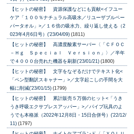
【ヒットの秘密】 資源保護などにも貢献<イフユー
ケア「１００％ナチュラル高吸水／リユーザブルペー
パータオル」>／１６倍の吸水力、繰り返し使える（2
023年4月6日号）('23/04/09)
(1811)
【ヒットの秘密】 高濃度酸素サーバー〈「ＣＦＯＣ
－Ｈｇ Ｓｐｅｃｉａｌ Ｖｅｒｓｉｏｎ」〉／半年
で４０００台売れた機器を刷新('23/01/21)
(1800)
【ヒットの秘密】 文字をなぞるだけでテキスト化<
「ペン型翻訳スキャナー」>／文字起こしの手間を大
幅に削減('23/01/15)
(1799)
【ヒットの秘密】 累計販売５万個のヒット<「うき
うき呼吸エクサブレスアッパー」>／パイプ玩具のよ
うでも本格派（2022年12月8日・15日合併号）('22/12/
11)
(1797)
【ヒットの秘密】 ナイトケアブランド〈「ＹＯＬＵ