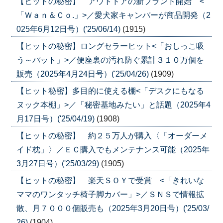
【ヒットの秘密】 アウトドアの新ブランド開始 <
「Ｗａｎ＆Ｃｏ.」>／愛犬家キャンパーが商品開発（2
025年6月12日号）('25/06/14)
(1915)
【ヒットの秘密】ロングセラーヒット<「おしっこ吸
う～パット」>／便座裏の汚れ防ぐ累計３１０万個を
販売（2025年4月24日号）('25/04/26)
(1909)
【ヒット秘密】多目的に使える棚<「デスクにもなる
ヌック本棚」>／「秘密基地みたい」と話題（2025年4
月17日号）('25/04/19)
(1908)
【ヒットの秘密】 約２５万人が購入〈「オーダーメ
イド枕」〉／ＥＣ購入でもメンテナンス可能（2025年
3月27日号）('25/03/29)
(1905)
【ヒットの秘密】 楽天ＳＯＹで受賞 <「きれいな
ママのワンタッチ椅子脚カバー」>／ＳＮＳで情報拡
散、月７０００個販売も（2025年3月20日号）('25/03/
26)
(1904)