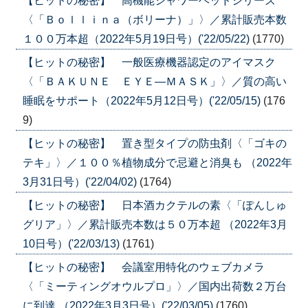
【ヒットの秘密】 高機能シャワーヘッドシリーズ
〈「Ｂｏｌｌｉｎａ（ボリーナ）」〉／累計販売本数
１００万本超（2022年5月19日号）('22/05/22)
(1770)
【ヒットの秘密】 一般医療機器認定のアイマスク
〈「ＢＡＫＵＮＥ ＥＹＥ―ＭＡＳＫ」〉／質の高い
睡眠をサポート（2022年5月12日号）('22/05/15)
(176
9)
【ヒットの秘密】 置き型タイプの防虫剤〈「ゴキの
テキ」〉／１００％植物成分で忌避と消臭も （2022年
3月31日号）('22/04/02)
(1764)
【ヒットの秘密】 日本酒カクテルの素〈「ぽんしゅ
グリア」〉／累計販売本数は５０万本超 （2022年3月
10日号）('22/03/13)
(1761)
【ヒットの秘密】 会議室用特化のウェブカメラ
〈「ミーティングオウルプロ」〉／国内出荷数２万台
に到達 （2022年3月3日号）('22/03/05)
(1760)