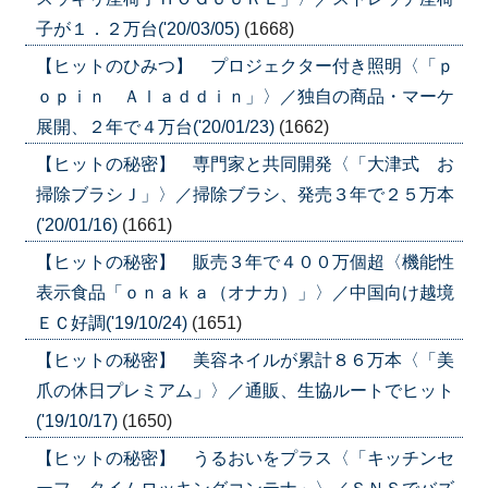
子が１．２万台('20/03/05)
(1668)
【ヒットのひみつ】 プロジェクター付き照明〈「ｐ
ｏｐｉｎ Ａｌａｄｄｉｎ」〉／独自の商品・マーケ
展開、２年で４万台('20/01/23)
(1662)
【ヒットの秘密】 専門家と共同開発〈「大津式 お
掃除ブラシＪ」〉／掃除ブラシ、発売３年で２５万本
('20/01/16)
(1661)
【ヒットの秘密】 販売３年で４００万個超〈機能性
表示食品「ｏｎａｋａ（オナカ）」〉／中国向け越境
ＥＣ好調('19/10/24)
(1651)
【ヒットの秘密】 美容ネイルが累計８６万本〈「美
爪の休日プレミアム」〉／通販、生協ルートでヒット
('19/10/17)
(1650)
【ヒットの秘密】 うるおいをプラス〈「キッチンセ