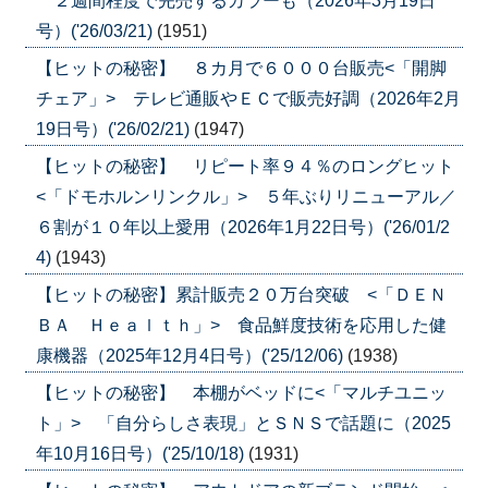
２週間程度で完売するカラーも（2026年3月19日
号）('26/03/21)
(1951)
【ヒットの秘密】 ８カ月で６０００台販売<「開脚
チェア」> テレビ通販やＥＣで販売好調（2026年2月
19日号）('26/02/21)
(1947)
【ヒットの秘密】 リピート率９４％のロングヒット
<「ドモホルンリンクル」> ５年ぶりリニューアル／
６割が１０年以上愛用（2026年1月22日号）('26/01/2
4)
(1943)
【ヒットの秘密】累計販売２０万台突破 <「ＤＥＮ
ＢＡ Ｈｅａｌｔｈ」> 食品鮮度技術を応用した健
康機器（2025年12月4日号）('25/12/06)
(1938)
【ヒットの秘密】 本棚がベッドに<「マルチユニッ
ト」> 「自分らしさ表現」とＳＮＳで話題に（2025
年10月16日号）('25/10/18)
(1931)