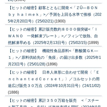
【ヒットの秘密】顧客とともに開発 <「ＺÛ―ＢＯＮ
ｂｙ ｈａｌｍｅｋ」>／予測を上回る水準で推移（202
5年2月20日号）('25/02/21)
(1900)
【ヒットの秘密】累計販売数約８０００個突破<「Ｉ
ＷＡＮＯ 一発解凍プレート」>／フィンで放熱、自
然解凍早める（2025年2月13日号）('25/02/15)
(1899)
【ヒットの秘密】 機能性食品原料<「酢酸菌ＧＫ―
１」>／原料供給先の「免疫」の届け出多数（2025年1
月23日号）('25/01/28)
(1896)
【ヒットの秘密】 日本人体形に合わせて開発〈「Ｅ
ｎｃｈａｎｔｅｄＣｏｒｓｅｔ」〉／コルセットの用
途広げ販売３０万点（2024年10月31日号）('24/11/02)
(1886)
【ヒットの秘密】累計３５０万箱を販売 <「スチー