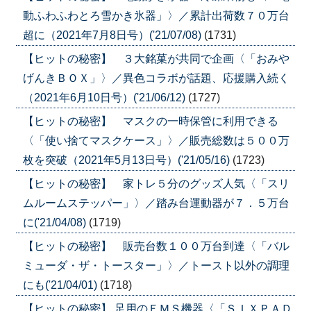
動ふわふわとろ雪かき氷器」〉／累計出荷数７０万台
超に（2021年7月8日号）('21/07/08)
(1731)
【ヒットの秘密】 ３大銘菓が共同で企画〈「おみや
げんきＢＯＸ」〉／異色コラボが話題、応援購入続く
（2021年6月10日号）('21/06/12)
(1727)
【ヒットの秘密】 マスクの一時保管に利用できる
〈「使い捨てマスクケース」〉／販売総数は５００万
枚を突破（2021年5月13日号）('21/05/16)
(1723)
【ヒットの秘密】 家トレ５分のグッズ人気〈「スリ
ムルームステッパー」〉／踏み台運動器が７．５万台
に('21/04/08)
(1719)
【ヒットの秘密】 販売台数１００万台到達〈「バル
ミューダ・ザ・トースター」〉／トースト以外の調理
にも('21/04/01)
(1718)
【ヒットの秘密】 足用のＥＭＳ機器〈「ＳＩＸＰＡＤ