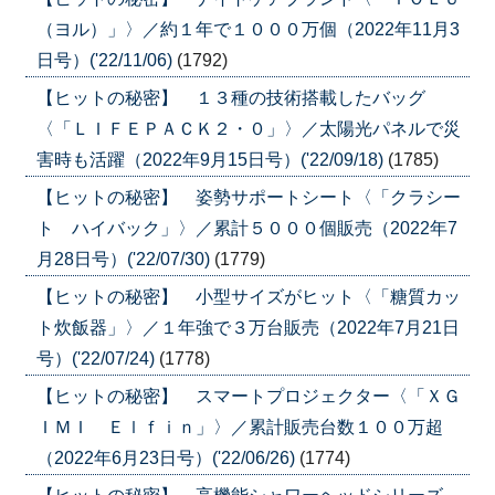
（ヨル）」〉／約１年で１０００万個（2022年11月3
日号）('22/11/06)
(1792)
【ヒットの秘密】 １３種の技術搭載したバッグ
〈「ＬＩＦＥＰＡＣＫ２・０」〉／太陽光パネルで災
害時も活躍（2022年9月15日号）('22/09/18)
(1785)
【ヒットの秘密】 姿勢サポートシート〈「クラシー
ト ハイバック」〉／累計５０００個販売（2022年7
月28日号）('22/07/30)
(1779)
【ヒットの秘密】 小型サイズがヒット〈「糖質カッ
ト炊飯器」〉／１年強で３万台販売（2022年7月21日
号）('22/07/24)
(1778)
【ヒットの秘密】 スマートプロジェクター〈「ＸＧ
ＩＭＩ Ｅｌｆｉｎ」〉／累計販売台数１００万超
（2022年6月23日号）('22/06/26)
(1774)