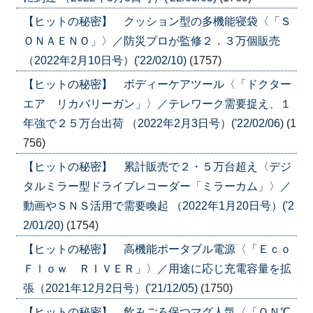
【ヒットの秘密】 クッション型の多機能寝袋〈「Ｓ
ＯＮＡＥＮＯ」〉／防災プロが監修２．３万個販売
（2022年2月10日号）('22/02/10)
(1757)
【ヒットの秘密】 ボディーケアツール〈「ドクター
エア リカバリーガン」〉／テレワーク需要捉え、１
年強で２５万台出荷 （2022年2月3日号）('22/02/06)
(1
756)
【ヒットの秘密】 累計販売で２・５万台超え〈デジ
タルミラー型ドライブレコーダー「ミラーカム」〉／
動画やＳＮＳ活用で需要喚起 （2022年1月20日号）('2
2/01/20)
(1754)
【ヒットの秘密】 高機能ポータブル電源〈「Ｅｃｏ
Ｆｌｏｗ ＲＩＶＥＲ」〉／用途に応じ充電容量を拡
張（2021年12月2日号）('21/12/05)
(1750)
【ヒットの秘密】 飲みごろ保つマグ人気〈「ＯＮ℃