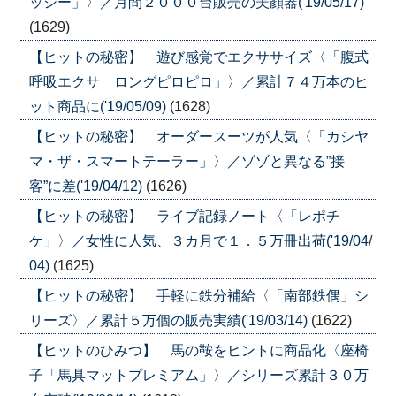
ッシー」〉／月間２０００台販売の美顔器('19/05/17)
(1629)
【ヒットの秘密】 遊び感覚でエクササイズ〈「腹式
呼吸エクサ ロングピロピロ」〉／累計７４万本のヒ
ット商品に('19/05/09)
(1628)
【ヒットの秘密】 オーダースーツが人気〈「カシヤ
マ・ザ・スマートテーラー」〉／ゾゾと異なる”接
客”に差('19/04/12)
(1626)
【ヒットの秘密】 ライブ記録ノート〈「レポチ
ケ」〉／女性に人気、３カ月で１．５万冊出荷('19/04/
04)
(1625)
【ヒットの秘密】 手軽に鉄分補給〈「南部鉄偶」シ
リーズ〉／累計５万個の販売実績('19/03/14)
(1622)
【ヒットのひみつ】 馬の鞍をヒントに商品化〈座椅
子「馬具マットプレミアム」〉／シリーズ累計３０万