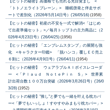
【ヒットの秘密】高価格でも売れる光目覚まし <
「トトノエライトプレーン」> 睡眠啓発と伴走サポ
ートで差別化（2026年5月14日号）('26/05/16)
(1958)
【ヒットの秘密】初産の不安を一式で解消<「はじめ
て出産準備セット」>／毎月トップ３の主力商品に（2
026年4月23日号）('26/04/25)
(1956)
【ヒットの秘密】「エンブレムスタンプ」の展開も強
化 <キャラクター印鑑> 「脱ハンコ」覆しＥＣ売上
６割に（2026年4月9日号）('26/04/11)
(1954)
【ヒットの秘密】 ウェアラブルＡＩボイスレコーダ
ー <「Ｐｌａｕｄ ＮｏｔｅＰｉｎ Ｓ」> 世界累
計出荷台数１００万台突破（2026年3月26日号）('26/0
3/28)
(1952)
【ヒットの秘密】”推し”と夢でも一緒を叶える枕カバ
ー<「夢でもいっしょ！すやすやみまもり枕カバー」>