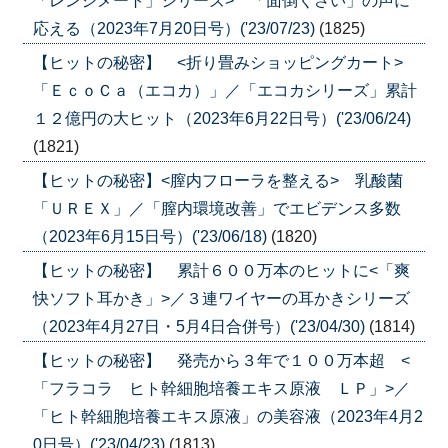
「レンジメート」シリーズ> 「面倒くさい」の声に
応える（2023年7月20日号）('23/07/23)
(1825)
【ヒットの秘密】 <折り畳みショッピングカート>
「ＥｃｏＣａ（エコカ）」／「エコカシリーズ」累計
１２億円の大ヒット（2023年6月22日号）('23/06/24)
(1821)
【ヒットの秘密】<膣内フローラを整える> 乳酸菌
「ＵＲＥＸ」／「膣内環境改善」でエビデンス多数
（2023年6月15日号）('23/06/18)
(1820)
【ヒットの秘密】 累計６００万本のヒットに<「爽
快ソフト耳かき」>／３連ワイヤーの耳かきシリーズ
（2023年4月27日・5月4日合併号）('23/04/30)
(1814)
【ヒットの秘密】 発売から３年で１００万本超 <
「フラコラ ヒト幹細胞培養エキス原液 ＬＰ」>／
「ヒト幹細胞培養エキス原液」の美容液（2023年4月2
0日号）('23/04/23)
(1813)