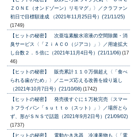
ＺＯＮＥ（オンドゾーン）リモマグ」〉／クラファン
初日で目標額達成 （2021年11月25日号）('21/11/25)
(1749)
【ヒットの秘密】 次亜塩素酸水溶液の空間除菌・消
臭サービス〈「ＺｉＡＣＯ（ジアコ）」〉／用途拡大
し台数２．５倍に（2021年11月4日号）('21/11/06)
(17
46)
【ヒットの秘密】 販売累計１１０万個超え〈「食べ
られる歯がため」〉／ニーズ応える改善を繰り返し
（2021年10月7日号）('21/10/08)
(1742)
【ヒットの秘密】 発売後すぐに１万枚完売〈スマー
トフライパン「ｓｕｔｔｏ（スット）」〉／場所とら
ず、形がＳＮＳで話題（2021年9月2日号）('21/09/02)
(1737)
【ヒットの秘密】 電動かき氷器 冷凍果物も〈「電