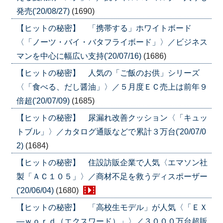
発売('20/08/27)
(1690)
【ヒットの秘密】 「携帯する」ホワイトボード
〈「ノーツ・バイ・バタフライボード」〉／ビジネス
マンを中心に幅広い支持('20/07/16)
(1686)
【ヒットの秘密】 人気の「ご飯のお供」シリーズ
〈「食べる、だし醤油」〉／５月度ＥＣ売上は前年９
倍超('20/07/09)
(1685)
【ヒットの秘密】 尿漏れ改善クッション〈「キュッ
トブル」〉／カタログ通販などで累計３万台('20/07/0
2)
(1684)
【ヒットの秘密】 住設訪販企業で人気〈エマソン社
製「ＡＣ１０５」〉／商材不足を救うディスポーザー
('20/06/04)
(1680)
【ヒットの秘密】 「高校生モデル」が人気〈「ＥＸ
―ｗｏｒｄ（エクスワード）」〉／３０００万台超販