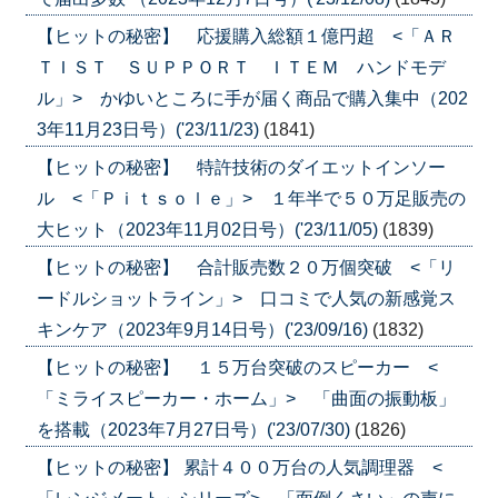
【ヒットの秘密】 応援購入総額１億円超 <「ＡＲ
ＴＩＳＴ ＳＵＰＰＯＲＴ ＩＴＥＭ ハンドモデ
ル」> かゆいところに手が届く商品で購入集中（202
3年11月23日号）('23/11/23)
(1841)
【ヒットの秘密】 特許技術のダイエットインソー
ル <「Ｐｉｔｓｏｌｅ」> １年半で５０万足販売の
大ヒット（2023年11月02日号）('23/11/05)
(1839)
【ヒットの秘密】 合計販売数２０万個突破 <「リ
ードルショットライン」> 口コミで人気の新感覚ス
キンケア（2023年9月14日号）('23/09/16)
(1832)
【ヒットの秘密】 １５万台突破のスピーカー <
「ミライスピーカー・ホーム」> 「曲面の振動板」
を搭載（2023年7月27日号）('23/07/30)
(1826)
【ヒットの秘密】 累計４００万台の人気調理器 <