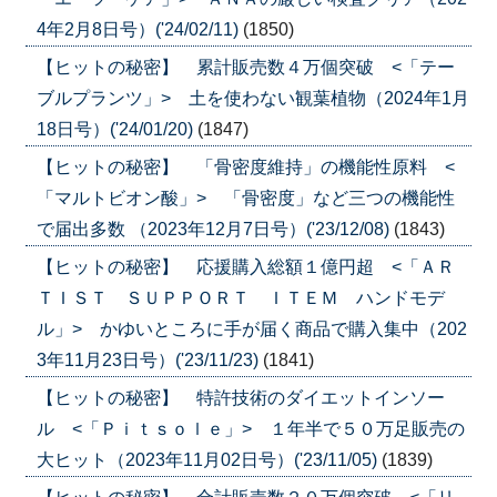
4年2月8日号）('24/02/11)
(1850)
【ヒットの秘密】 累計販売数４万個突破 <「テー
ブルプランツ」> 土を使わない観葉植物（2024年1月
18日号）('24/01/20)
(1847)
【ヒットの秘密】 「骨密度維持」の機能性原料 <
「マルトビオン酸」> 「骨密度」など三つの機能性
で届出多数 （2023年12月7日号）('23/12/08)
(1843)
【ヒットの秘密】 応援購入総額１億円超 <「ＡＲ
ＴＩＳＴ ＳＵＰＰＯＲＴ ＩＴＥＭ ハンドモデ
ル」> かゆいところに手が届く商品で購入集中（202
3年11月23日号）('23/11/23)
(1841)
【ヒットの秘密】 特許技術のダイエットインソー
ル <「Ｐｉｔｓｏｌｅ」> １年半で５０万足販売の
大ヒット（2023年11月02日号）('23/11/05)
(1839)