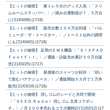
【ヒットの秘密】 家トレ５分のグッズ人気〈「スリ
ムルームステッパー」〉／踏み台運動器が７．５万台
に('21/04/08)
(1719)
【ヒットの秘密】 販売台数１００万台到達〈「バル
ミューダ・ザ・トースター」〉／トースト以外の調理
にも('21/04/01)
(1718)
【ヒットの秘密】 足用のＥＭＳ機器〈「ＳＩＸＰＡＤ
ＦｏｏｔＦｉｔ」〉／通販・訪販含め累計５０万台販
売('21/03/25)
(1717)
【ヒットの秘密】 新感覚のスイーツが好評〈「叩い
て飲むバナナジュース」〉／通販開始５カ月で１万本
販売('21/03/18)
(1716)
【ヒットの秘密】 消しゴムのシードと共同で開発
〈「ＳＥＥＤ Ｒａｄａｒ 消しゴム 文具コラボッ
チ」〉／月２００本売れるコラボ腕時計('21/02/12)
(17