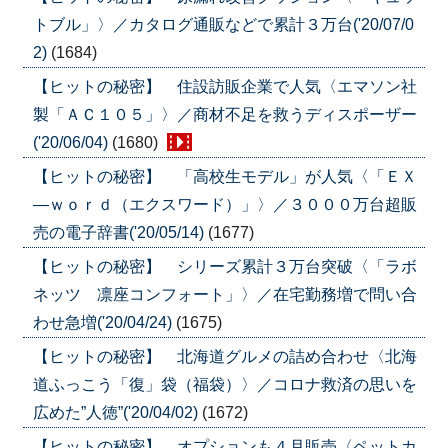
トブル」〉／カタログ通販などで累計３万台('20/07/0
2)
(1684)
【ヒットの秘密】 住設訪販企業で人気〈エマソン社
製「ＡＣ１０５」〉／商材不足を救うディスポーザー
('20/06/04)
(1680)
【ヒットの秘密】 「高校生モデル」が人気〈「ＥＸ
―ｗｏｒｄ（エクスワード）」〉／３０００万台超販
売の電子辞書('20/05/14)
(1677)
【ヒットの秘密】 シリーズ累計３万台突破〈「ラボ
ネッツ 凛座コンフォート」〉／在宅勤務増で問い合
わせ急増('20/04/24)
(1675)
【ヒットの秘密】 北海道グルメの詰め合わせ〈北海
道ふっこう「復」袋（福袋）〉／コロナ救済の思いを
広めた”人徳”('20/04/02)
(1672)
【ヒットの秘密】 オプションも４月販売〈ペットカ