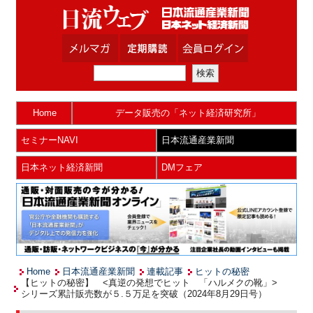
Home
データ販売の「ネット経済研究所」
セミナーNAVI
日本流通産業新聞
日本ネット経済新聞
DMフェア
Home
日本流通産業新聞
連載記事
ヒットの秘密
【ヒットの秘密】 <真逆の発想でヒット 「ハルメクの靴」>
シリーズ累計販売数が５.５万足を突破（2024年8月29日号）