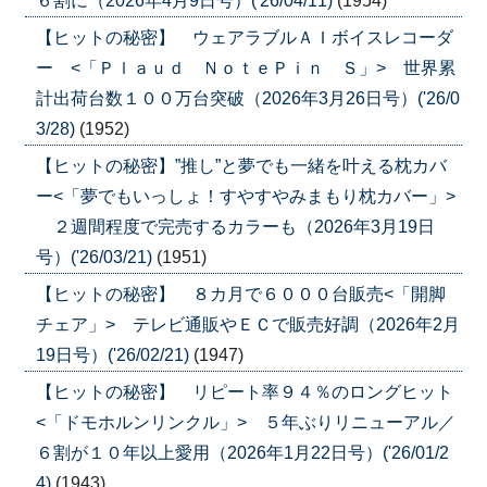
６割に（2026年4月9日号）('26/04/11)
(1954)
【ヒットの秘密】 ウェアラブルＡＩボイスレコーダ
ー <「Ｐｌａｕｄ ＮｏｔｅＰｉｎ Ｓ」> 世界累
計出荷台数１００万台突破（2026年3月26日号）('26/0
3/28)
(1952)
【ヒットの秘密】”推し”と夢でも一緒を叶える枕カバ
ー<「夢でもいっしょ！すやすやみまもり枕カバー」>
２週間程度で完売するカラーも（2026年3月19日
号）('26/03/21)
(1951)
【ヒットの秘密】 ８カ月で６０００台販売<「開脚
チェア」> テレビ通販やＥＣで販売好調（2026年2月
19日号）('26/02/21)
(1947)
【ヒットの秘密】 リピート率９４％のロングヒット
<「ドモホルンリンクル」> ５年ぶりリニューアル／
６割が１０年以上愛用（2026年1月22日号）('26/01/2
4)
(1943)