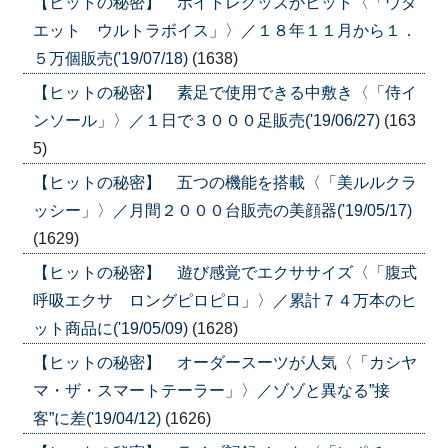
【ヒットの秘密】 ボイトレグッズがヒット〈「ウタ
エット ウルトラボイス」〉／１８年１１月から１．
５万個販売('19/07/18)
(1638)
【ヒットの秘密】 素足で使用できる中敷き〈「侍イ
ンソール」〉／１日で３０００足販売('19/06/27)
(163
5)
【ヒットの秘密】 五つの機能を搭載〈「美ルルクラ
ッシー」〉／月間２０００台販売の美顔器('19/05/17)
(1629)
【ヒットの秘密】 遊び感覚でエクササイズ〈「腹式
呼吸エクサ ロングピロピロ」〉／累計７４万本のヒ
ット商品に('19/05/09)
(1628)
【ヒットの秘密】 オーダースーツが人気〈「カシヤ
マ・ザ・スマートテーラー」〉／ゾゾと異なる”接
客”に差('19/04/12)
(1626)