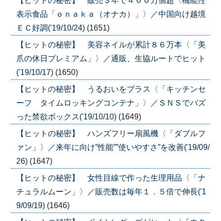
【ヒットの秘密】 販売３年で４００万個超〈機能性
表示食品「ｏｎａｋａ（オナカ）」〉／中国向け越境
ＥＣ好調('19/10/24)
(1651)
【ヒットの秘密】 美容ネイルが累計８６万本〈「美
爪の休日プレミアム」〉／通販、生協ルートでヒット
('19/10/17)
(1650)
【ヒットの秘密】 うるおいをプラス〈「キッチンセ
ーフ タイムロッキングコンテナ」〉／ＳＮＳでバズ
った禁欲ボックス('19/10/10)
(1649)
【ヒットの秘密】 ハンズフリー扇風機〈「ダブルフ
ァン」〉／来年に向け”性能””使いやすさ”を改善('19/09/
26)
(1647)
【ヒットの秘密】 女性目線で作った生理用品〈「ナ
チュラルムーン」〉／販売数は毎年１．５倍で伸長('1
9/09/19)
(1646)