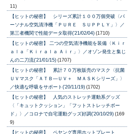
11)
【ヒットの秘密】 シリーズ累計１００万個突破〈パ
ーソナル空気清浄機「ＰＵＲＥ ＳＵＰＰＬＹ」〉／
第三者機関で性能データ取得('21/02/04)
(1710)
【ヒットの秘密】 二つの空気清浄機能を装備〈Ｋｉｒ
ａｌａ「Ｋｉｒａｌａ Ａｉｒ」〉／オゾン発生と集じ
んの二刀流('21/01/15)
(1707)
【ヒットの秘密】 累計７０万枚販売のマスク〈抗菌
ＵＶマスク「ＡＴＢ―ＵＶ＋ ＭＡＳＫシリーズ」〉
／快適な呼吸をサポート('20/11/19)
(1702)
【ヒットの秘密】 人気のストレッチ運動系グッズ
〈「キュットクッション」「フットストレッチボー
ド」〉／コロナで自宅運動グッズ好調('20/10/29)
(169
9)
【ヒットの秘密】 ペヤング専用ホットプレート