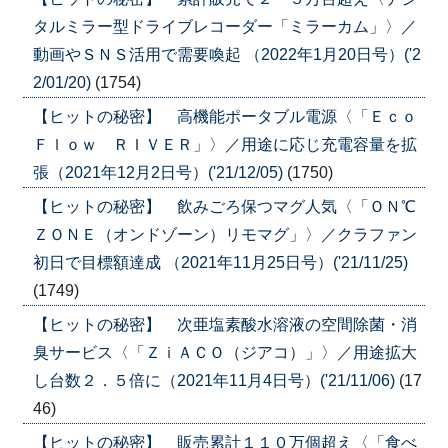
タルミラー型ドライブレコーダー「ミラーカム」〉／
動画やＳＮＳ活用で需要喚起 （2022年1月20日号）('2
2/01/20)
(1754)
【ヒットの秘密】 高機能ポータブル電源〈「Ｅｃｏ
Ｆｌｏｗ ＲＩＶＥＲ」〉／用途に応じ充電容量を拡
張（2021年12月2日号）('21/12/05)
(1750)
【ヒットの秘密】 飲みごろ保つマグ人気〈「ＯＮ℃
ＺＯＮＥ（オンドゾーン）リモマグ」〉／クラファン
初日で目標額達成 （2021年11月25日号）('21/11/25)
(1749)
【ヒットの秘密】 次亜塩素酸水溶液の空間除菌・消
臭サービス〈「ＺｉＡＣＯ（ジアコ）」〉／用途拡大
し台数２．５倍に（2021年11月4日号）('21/11/06)
(17
46)
【ヒットの秘密】 販売累計１１０万個超え〈「食べ