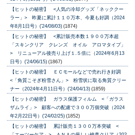
【ヒットの秘密】 <人気の冷却グッズ「ネッククー
ラー」> 昨夏に累計１１０万本、今夏も好調（2024
年8月1日号）('24/08/03)
(1874)
【ヒットの秘密】 <累計販売本数１９００万本超
「スキンクリア クレンズ オイル アロマタイプ」
> リニューアル後売り上げ１.５倍に（2024年6月13
日号）('24/06/15)
(1867)
【ヒットの秘密】 ＥＣモールなどで売れ行き好調
<「角質こそぎ粉雪さん」> 粉雪状に取る角質クリー
ナー（2024年4月11日号）('24/04/13)
(1859)
【ヒットの秘密】 ガラス保護フィルム <「ガラス
ザムライ」> 顧客への配慮で３００万個突破（2024
年2月22日号）('24/02/25)
(1852)
【ヒットの秘密】 累計販売１３００万本突破 <
「エーツーケア」> ＡＮＡの厳しい検査クリア（202