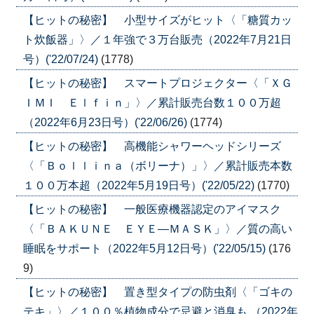
【ヒットの秘密】 小型サイズがヒット〈「糖質カッ
ト炊飯器」〉／１年強で３万台販売（2022年7月21日
号）('22/07/24)
(1778)
【ヒットの秘密】 スマートプロジェクター〈「ＸＧ
ＩＭＩ Ｅｌｆｉｎ」〉／累計販売台数１００万超
（2022年6月23日号）('22/06/26)
(1774)
【ヒットの秘密】 高機能シャワーヘッドシリーズ
〈「Ｂｏｌｌｉｎａ（ボリーナ）」〉／累計販売本数
１００万本超（2022年5月19日号）('22/05/22)
(1770)
【ヒットの秘密】 一般医療機器認定のアイマスク
〈「ＢＡＫＵＮＥ ＥＹＥ―ＭＡＳＫ」〉／質の高い
睡眠をサポート（2022年5月12日号）('22/05/15)
(176
9)
【ヒットの秘密】 置き型タイプの防虫剤〈「ゴキの
テキ」〉／１００％植物成分で忌避と消臭も （2022年