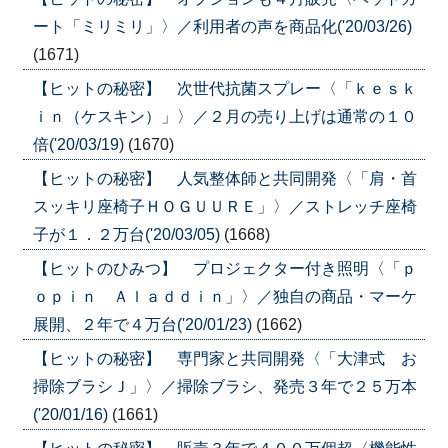
ート「ミリミリ」〉／利用者の声を商品化('20/03/26)
(1671)
【ヒットの秘密】 次世代抗菌スプレー〈「ｋｅｓｋ
ｉｎ（ケスキン）」〉／２月の売り上げは通常の１０
倍('20/03/19)
(1670)
【ヒットの秘密】 人気整体師と共同開発〈「肩・首
スッキリ座椅子ＨＯＧＵＵＲＥ」〉／ストレッチ座椅
子が１．２万台('20/03/05)
(1668)
【ヒットのひみつ】 プロジェクター付き照明〈「ｐ
ｏｐｉｎ Ａｌａｄｄｉｎ」〉／独自の商品・マーケ
展開、２年で４万台('20/01/23)
(1662)
【ヒットの秘密】 専門家と共同開発〈「大津式 お
掃除ブラシＪ」〉／掃除ブラシ、発売３年で２５万本
('20/01/16)
(1661)