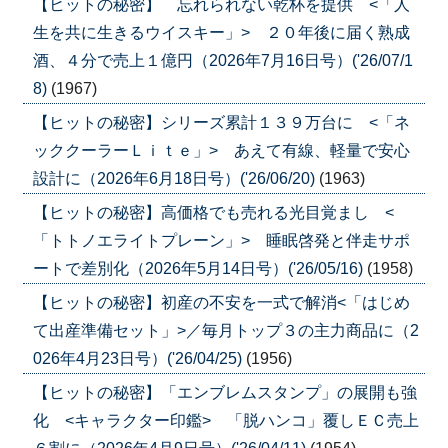
【ヒットの秘密】 忘れられない乾杯を提供 <「人
生を共に生きるウイスキー」> ２０年後に届く熟成
酒、４分で売上１億円（2026年7月16日号）('26/07/1
8)
(1967)
【ヒットの秘密】シリーズ累計１３９万台に <「ネ
ッククーラーＬｉｔｅ」> あえて有線、軽量で安心
設計に（2026年6月18日号）('26/06/20)
(1963)
【ヒットの秘密】高価格でも売れる光目覚まし <
「トトノエライトプレーン」> 睡眠啓発と伴走サポ
ートで差別化（2026年5月14日号）('26/05/16)
(1958)
【ヒットの秘密】初産の不安を一式で解消<「はじめ
て出産準備セット」>／毎月トップ３の主力商品に（2
026年4月23日号）('26/04/25)
(1956)
【ヒットの秘密】「エンブレムスタンプ」の展開も強
化 <キャラクター印鑑> 「脱ハンコ」覆しＥＣ売上