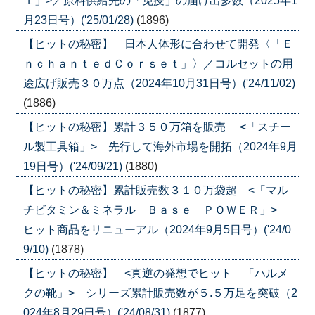
１」>／原料供給先の「免疫」の届け出多数（2025年1
月23日号）('25/01/28)
(1896)
【ヒットの秘密】 日本人体形に合わせて開発〈「Ｅ
ｎｃｈａｎｔｅｄＣｏｒｓｅｔ」〉／コルセットの用
途広げ販売３０万点（2024年10月31日号）('24/11/02)
(1886)
【ヒットの秘密】累計３５０万箱を販売 <「スチー
ル製工具箱」> 先行して海外市場を開拓（2024年9月
19日号）('24/09/21)
(1880)
【ヒットの秘密】累計販売数３１０万袋超 <「マル
チビタミン＆ミネラル Ｂａｓｅ ＰＯＷＥＲ」>
ヒット商品をリニューアル（2024年9月5日号）('24/0
9/10)
(1878)
【ヒットの秘密】 <真逆の発想でヒット 「ハルメ
クの靴」> シリーズ累計販売数が５.５万足を突破（2
024年8月29日号）('24/08/31)
(1877)