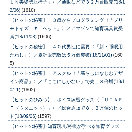
ＵＮ美姿勢座椅子」〉／通販などで３２万台販売('18/1
2/06)
(1610)
【ヒットの秘密】 ３歳からプログラミング〈「プリ
モトイズ キュベット」〉／アマゾンで知育玩具賞受
賞('18/11/08)
(1606)
【ヒットの秘密】 ４０代男性に需要〈「新・睡眠用
たわし」〉／累計販売数は５万個突破('18/11/01)
(160
5)
【ヒットの秘密】 アスクル〈「暮らしになじむデザ
イン商品」〉／「ここにしかない」で売上８倍増('18/1
0/11)
(1602)
【ヒットのひみつ】 ボイス練習グッズ〈「ＵＴＡＥ
Ｔ（ウタエット）」〉／総合通販で８．３万個のヒッ
ト('18/09/06)
(1597)
【ヒットの秘密】知育玩具/将棋が学べる知育グッズ