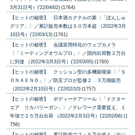
3月31日号）('22/04/02)
(1764)
【ヒットの秘密】 日本酒カクテルの素〈「ぽんしゅ
グリア」〉／累計販売本数は５０万本超 （2022年3月
10日号）('22/03/13)
(1761)
【ヒットの秘密】 会議室用特化のウェブカメラ
〈「ミーティングオウルプロ」〉／国内出荷数２万台
に到達 （2022年3月3日号）('22/03/05)
(1760)
【ヒットの秘密】 クッション型の多機能寝袋〈「Ｓ
ＯＮＡＥＮＯ」〉／防災プロが監修２．３万個販売
（2022年2月10日号）('22/02/10)
(1757)
【ヒットの秘密】 ボディーケアツール〈「ドクター
エア リカバリーガン」〉／テレワーク需要捉え、１
年強で２５万台出荷 （2022年2月3日号）('22/02/06)
(1
756)
【ヒットの秘密】 累計販売で２・５万台超え〈デジ