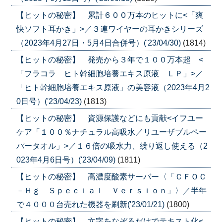
【ヒットの秘密】 累計６００万本のヒットに<「爽
快ソフト耳かき」>／３連ワイヤーの耳かきシリーズ
（2023年4月27日・5月4日合併号）('23/04/30)
(1814)
【ヒットの秘密】 発売から３年で１００万本超 <
「フラコラ ヒト幹細胞培養エキス原液 ＬＰ」>／
「ヒト幹細胞培養エキス原液」の美容液（2023年4月2
0日号）('23/04/23)
(1813)
【ヒットの秘密】 資源保護などにも貢献<イフユー
ケア「１００％ナチュラル高吸水／リユーザブルペー
パータオル」>／１６倍の吸水力、繰り返し使える（2
023年4月6日号）('23/04/09)
(1811)
【ヒットの秘密】 高濃度酸素サーバー〈「ＣＦＯＣ
－Ｈｇ Ｓｐｅｃｉａｌ Ｖｅｒｓｉｏｎ」〉／半年
で４０００台売れた機器を刷新('23/01/21)
(1800)
【ヒットの秘密】 文字をなぞるだけでテキスト化<