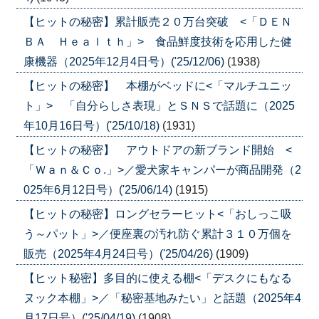
【ヒットの秘密】累計販売２０万台突破 <「ＤＥＮ
ＢＡ Ｈｅａｌｔｈ」> 食品鮮度技術を応用した健
康機器（2025年12月4日号）('25/12/06)
(1938)
【ヒットの秘密】 本棚がベッドに<「マルチユニッ
ト」> 「自分らしさ表現」とＳＮＳで話題に（2025
年10月16日号）('25/10/18)
(1931)
【ヒットの秘密】 アウトドアの新ブランド開始 <
「Ｗａｎ＆Ｃｏ.」>／愛犬家キャンパーが商品開発（2
025年6月12日号）('25/06/14)
(1915)
【ヒットの秘密】ロングセラーヒット<「おしっこ吸
う～パット」>／便座裏の汚れ防ぐ累計３１０万個を
販売（2025年4月24日号）('25/04/26)
(1909)
【ヒット秘密】多目的に使える棚<「デスクにもなる
ヌック本棚」>／「秘密基地みたい」と話題（2025年4
月17日号）('25/04/19)
(1908)