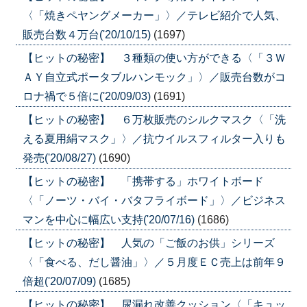
〈「焼きペヤングメーカー」〉／テレビ紹介で人気、
販売台数４万台('20/10/15)
(1697)
【ヒットの秘密】 ３種類の使い方ができる〈「３Ｗ
ＡＹ自立式ポータブルハンモック」〉／販売台数がコ
ロナ禍で５倍に('20/09/03)
(1691)
【ヒットの秘密】 ６万枚販売のシルクマスク〈「洗
える夏用絹マスク」〉／抗ウイルスフィルター入りも
発売('20/08/27)
(1690)
【ヒットの秘密】 「携帯する」ホワイトボード
〈「ノーツ・バイ・バタフライボード」〉／ビジネス
マンを中心に幅広い支持('20/07/16)
(1686)
【ヒットの秘密】 人気の「ご飯のお供」シリーズ
〈「食べる、だし醤油」〉／５月度ＥＣ売上は前年９
倍超('20/07/09)
(1685)
【ヒットの秘密】 尿漏れ改善クッション〈「キュッ