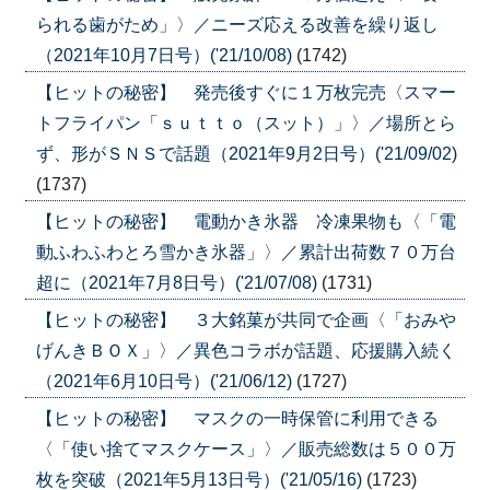
られる歯がため」〉／ニーズ応える改善を繰り返し
（2021年10月7日号）('21/10/08)
(1742)
【ヒットの秘密】 発売後すぐに１万枚完売〈スマー
トフライパン「ｓｕｔｔｏ（スット）」〉／場所とら
ず、形がＳＮＳで話題（2021年9月2日号）('21/09/02)
(1737)
【ヒットの秘密】 電動かき氷器 冷凍果物も〈「電
動ふわふわとろ雪かき氷器」〉／累計出荷数７０万台
超に（2021年7月8日号）('21/07/08)
(1731)
【ヒットの秘密】 ３大銘菓が共同で企画〈「おみや
げんきＢＯＸ」〉／異色コラボが話題、応援購入続く
（2021年6月10日号）('21/06/12)
(1727)
【ヒットの秘密】 マスクの一時保管に利用できる
〈「使い捨てマスクケース」〉／販売総数は５００万
枚を突破（2021年5月13日号）('21/05/16)
(1723)