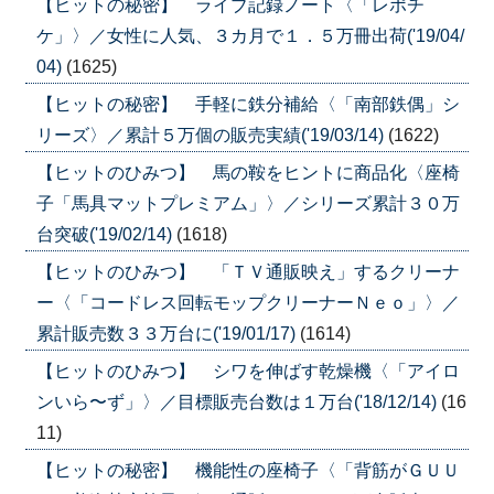
【ヒットの秘密】 ライブ記録ノート〈「レポチ
ケ」〉／女性に人気、３カ月で１．５万冊出荷('19/04/
04)
(1625)
【ヒットの秘密】 手軽に鉄分補給〈「南部鉄偶」シ
リーズ〉／累計５万個の販売実績('19/03/14)
(1622)
【ヒットのひみつ】 馬の鞍をヒントに商品化〈座椅
子「馬具マットプレミアム」〉／シリーズ累計３０万
台突破('19/02/14)
(1618)
【ヒットのひみつ】 「ＴＶ通販映え」するクリーナ
ー〈「コードレス回転モップクリーナーＮｅｏ」〉／
累計販売数３３万台に('19/01/17)
(1614)
【ヒットのひみつ】 シワを伸ばす乾燥機〈「アイロ
ンいら〜ず」〉／目標販売台数は１万台('18/12/14)
(16
11)
【ヒットの秘密】 機能性の座椅子〈「背筋がＧＵＵ