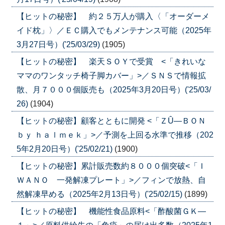
【ヒットの秘密】 約２５万人が購入〈「オーダーメ
イド枕」〉／ＥＣ購入でもメンテナンス可能（2025年
3月27日号）('25/03/29)
(1905)
【ヒットの秘密】 楽天ＳＯＹで受賞 <「きれいな
ママのワンタッチ椅子脚カバー」>／ＳＮＳで情報拡
散、月７０００個販売も（2025年3月20日号）('25/03/
26)
(1904)
【ヒットの秘密】顧客とともに開発 <「ＺÛ―ＢＯＮ
ｂｙ ｈａｌｍｅｋ」>／予測を上回る水準で推移（202
5年2月20日号）('25/02/21)
(1900)
【ヒットの秘密】累計販売数約８０００個突破<「Ｉ
ＷＡＮＯ 一発解凍プレート」>／フィンで放熱、自
然解凍早める（2025年2月13日号）('25/02/15)
(1899)
【ヒットの秘密】 機能性食品原料<「酢酸菌ＧＫ―