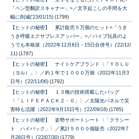
「ペン型翻訳スキャナー」>／文字起こしの手間を大
幅に削減('23/01/15)
(1799)
【ヒットの秘密】 累計販売５万個のヒット<「うき
うき呼吸エクサブレスアッパー」>／パイプ玩具のよ
うでも本格派（2022年12月8日・15日合併号）('22/12/
11)
(1797)
【ヒットの秘密】 ナイトケアブランド〈「ＹＯＬＵ
（ヨル）」〉／約１年で１０００万個（2022年11月3
日号）('22/11/06)
(1792)
【ヒットの秘密】 １３種の技術搭載したバッグ
〈「ＬＩＦＥＰＡＣＫ２・０」〉／太陽光パネルで災
害時も活躍（2022年9月15日号）('22/09/18)
(1785)
【ヒットの秘密】 姿勢サポートシート〈「クラシー
ト ハイバック」〉／累計５０００個販売（2022年7
月28日号）('22/07/30)
(1779)