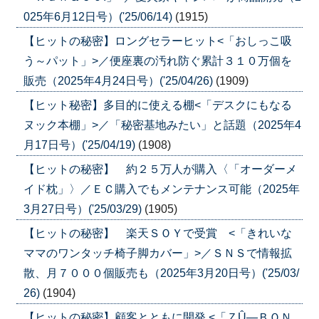
025年6月12日号）('25/06/14)
(1915)
【ヒットの秘密】ロングセラーヒット<「おしっこ吸
う～パット」>／便座裏の汚れ防ぐ累計３１０万個を
販売（2025年4月24日号）('25/04/26)
(1909)
【ヒット秘密】多目的に使える棚<「デスクにもなる
ヌック本棚」>／「秘密基地みたい」と話題（2025年4
月17日号）('25/04/19)
(1908)
【ヒットの秘密】 約２５万人が購入〈「オーダーメ
イド枕」〉／ＥＣ購入でもメンテナンス可能（2025年
3月27日号）('25/03/29)
(1905)
【ヒットの秘密】 楽天ＳＯＹで受賞 <「きれいな
ママのワンタッチ椅子脚カバー」>／ＳＮＳで情報拡
散、月７０００個販売も（2025年3月20日号）('25/03/
26)
(1904)
【ヒットの秘密】顧客とともに開発 <「ＺÛ―ＢＯＮ