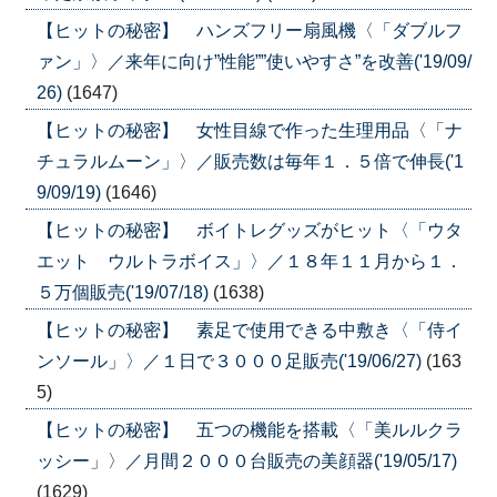
【ヒットの秘密】 ハンズフリー扇風機〈「ダブルフ
ァン」〉／来年に向け”性能””使いやすさ”を改善('19/09/
26)
(1647)
【ヒットの秘密】 女性目線で作った生理用品〈「ナ
チュラルムーン」〉／販売数は毎年１．５倍で伸長('1
9/09/19)
(1646)
【ヒットの秘密】 ボイトレグッズがヒット〈「ウタ
エット ウルトラボイス」〉／１８年１１月から１．
５万個販売('19/07/18)
(1638)
【ヒットの秘密】 素足で使用できる中敷き〈「侍イ
ンソール」〉／１日で３０００足販売('19/06/27)
(163
5)
【ヒットの秘密】 五つの機能を搭載〈「美ルルクラ
ッシー」〉／月間２０００台販売の美顔器('19/05/17)
(1629)