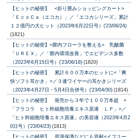
【ヒットの秘密】 <折り畳みショッピングカート>
「ＥｃｏＣａ（エコカ）」／「エコカシリーズ」累計
１２億円の大ヒット（2023年6月22日号）('23/06/24)
(1821)
【ヒットの秘密】<膣内フローラを整える> 乳酸菌
「ＵＲＥＸ」／「膣内環境改善」でエビデンス多数
（2023年6月15日号）('23/06/18)
(1820)
【ヒットの秘密】 累計６００万本のヒットに<「爽
快ソフト耳かき」>／３連ワイヤーの耳かきシリーズ
（2023年4月27日・5月4日合併号）('23/04/30)
(1814)
【ヒットの秘密】 発売から３年で１００万本超 <
「フラコラ ヒト幹細胞培養エキス原液 ＬＰ」>／
「ヒト幹細胞培養エキス原液」の美容液（2023年4月2
0日号）('23/04/23)
(1813)
【ヒットの秘密】 資源保護などにも貢献<イフユー