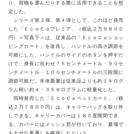
り、荷物を運んだりする際に活用できることを想
定した。
シリーズ第３弾、第４弾として、このほど発売
した「ＥｃｏＣａプレミア」（税込２万９８００
円）＝写真下＝は、従来品の「ＥｃｏＣａショッ
ピングカート」を改良し、ハンドルの高さ調節を
可能にした。ハンドルのサイドのボタンを押すだ
けで、身長に合わせ７５センチメートル・９０セ
ンチメートル・１００センチメートルの三段階に
調節可能だ。本体重量は従来品よりも約１キログ
ラム軽い約４・３５キログラムに軽量化した。
同時発売した「ＥｃｏＣａペットカート」（税
込２万７８００円）は、キャリーバッグを取り外
しできる。キャリーカバーは１８０度開閉でき
る。カバーにはメッシュ窓が付いており、夏場で
も十分な風通しを確保したという。