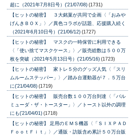
超に（2021年7月8日号）('21/07/08)
(1731)
【ヒットの秘密】 ３大銘菓が共同で企画〈「おみや
げんきＢＯＸ」〉／異色コラボが話題、応援購入続く
（2021年6月10日号）('21/06/12)
(1727)
【ヒットの秘密】 マスクの一時保管に利用できる
〈「使い捨てマスクケース」〉／販売総数は５００万
枚を突破（2021年5月13日号）('21/05/16)
(1723)
【ヒットの秘密】 家トレ５分のグッズ人気〈「スリ
ムルームステッパー」〉／踏み台運動器が７．５万台
に('21/04/08)
(1719)
【ヒットの秘密】 販売台数１００万台到達〈「バル
ミューダ・ザ・トースター」〉／トースト以外の調理
にも('21/04/01)
(1718)
【ヒットの秘密】 足用のＥＭＳ機器〈「ＳＩＸＰＡＤ
ＦｏｏｔＦｉｔ」〉／通販・訪販含め累計５０万台販