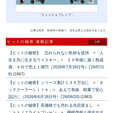
「ＥｃｏＣａプレミア」
記事は取材・執筆時の情報で、現在は異なる場合があります。
ヒットの秘密 連載記事
List
【ヒットの秘密】 忘れられない乾杯を提供 <「人
生を共に生きるウイスキー」> ２０年後に届く熟成
酒、４分で売上１億円（2026年7月16日号）('26/07/1
8)
(1967)
【ヒットの秘密】シリーズ累計１３９万台に <「ネ
ッククーラーＬｉｔｅ」> あえて有線、軽量で安心
設計に（2026年6月18日号）('26/06/20)
(1963)
【ヒットの秘密】高価格でも売れる光目覚まし <
「トトノエライトプレーン」> 睡眠啓発と伴走サポ