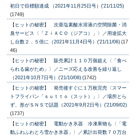
初日で目標額達成 （2021年11月25日号）('21/11/25)
(1749)
【ヒットの秘密】 次亜塩素酸水溶液の空間除菌・消
臭サービス〈「ＺｉＡＣＯ（ジアコ）」〉／用途拡大
し台数２．５倍に（2021年11月4日号）('21/11/06)
(17
46)
【ヒットの秘密】 販売累計１１０万個超え〈「食べ
られる歯がため」〉／ニーズ応える改善を繰り返し
（2021年10月7日号）('21/10/08)
(1742)
【ヒットの秘密】 発売後すぐに１万枚完売〈スマー
トフライパン「ｓｕｔｔｏ（スット）」〉／場所とら
ず、形がＳＮＳで話題（2021年9月2日号）('21/09/02)
(1737)
【ヒットの秘密】 電動かき氷器 冷凍果物も〈「電
動ふわふわとろ雪かき氷器」〉／累計出荷数７０万台