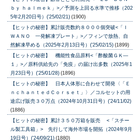
ｂｙ ｈａｌｍｅｋ」>／予測を上回る水準で推移（202
5年2月20日号）('25/02/21)
(1900)
【ヒットの秘密】累計販売数約８０００個突破<「Ｉ
ＷＡＮＯ 一発解凍プレート」>／フィンで放熱、自
然解凍早める（2025年2月13日号）('25/02/15)
(1899)
【ヒットの秘密】 機能性食品原料<「酢酸菌ＧＫ―
１」>／原料供給先の「免疫」の届け出多数（2025年1
月23日号）('25/01/28)
(1896)
【ヒットの秘密】 日本人体形に合わせて開発〈「Ｅ
ｎｃｈａｎｔｅｄＣｏｒｓｅｔ」〉／コルセットの用
途広げ販売３０万点（2024年10月31日号）('24/11/02)
(1886)
【ヒットの秘密】累計３５０万箱を販売 <「スチー
ル製工具箱」> 先行して海外市場を開拓（2024年9月
19日号）('24/09/21)
(1880)