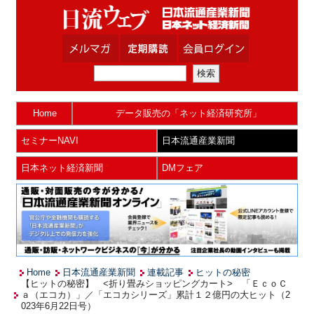
Home
データ販売の「ネット経済研究所」
セミナーNAVI
日本流通産業新聞
日本ネット経済新聞
DMフェア
Home
日本流通産業新聞
連載記事
ヒットの秘密
【ヒットの秘密】 <折り畳みショッピングカート> 「ＥｃｏＣ
ａ（エコカ）」／「エコカシリーズ」累計１２億円の大ヒット（2
023年6月22日号）