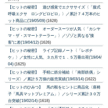
【ヒットの秘密】 遊び感覚でエクササイズ〈「腹式
呼吸エクサ ロングピロピロ」〉／累計７４万本のヒ
ット商品に('19/05/09)
(1628)
【ヒットの秘密】 オーダースーツが人気〈「カシヤ
マ・ザ・スマートテーラー」〉／ゾゾと異なる”接
客”に差('19/04/12)
(1626)
【ヒットの秘密】 ライブ記録ノート〈「レポチ
ケ」〉／女性に人気、３カ月で１．５万冊出荷('19/04/
04)
(1625)
【ヒットの秘密】 手軽に鉄分補給〈「南部鉄偶」シ
リーズ〉／累計５万個の販売実績('19/03/14)
(1622)
【ヒットのひみつ】 馬の鞍をヒントに商品化〈座椅
子「馬具マットプレミアム」〉／シリーズ累計３０万
台突破('19/02/14)
(1618)