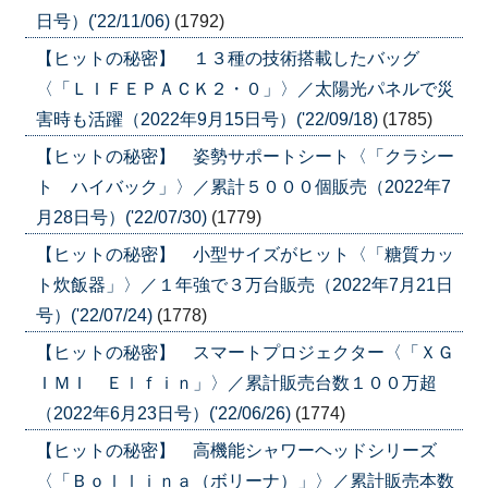
日号）('22/11/06)
(1792)
【ヒットの秘密】 １３種の技術搭載したバッグ
〈「ＬＩＦＥＰＡＣＫ２・０」〉／太陽光パネルで災
害時も活躍（2022年9月15日号）('22/09/18)
(1785)
【ヒットの秘密】 姿勢サポートシート〈「クラシー
ト ハイバック」〉／累計５０００個販売（2022年7
月28日号）('22/07/30)
(1779)
【ヒットの秘密】 小型サイズがヒット〈「糖質カッ
ト炊飯器」〉／１年強で３万台販売（2022年7月21日
号）('22/07/24)
(1778)
【ヒットの秘密】 スマートプロジェクター〈「ＸＧ
ＩＭＩ Ｅｌｆｉｎ」〉／累計販売台数１００万超
（2022年6月23日号）('22/06/26)
(1774)
【ヒットの秘密】 高機能シャワーヘッドシリーズ
〈「Ｂｏｌｌｉｎａ（ボリーナ）」〉／累計販売本数