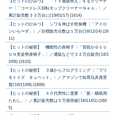
【ヒットのひみつ】 「ＴＶ通販映え」するクリーナ
ー〈「コードレス回転モップクリーナーＮｅｏ」〉／
累計販売数３３万台に('19/01/17)
(1614)
【ヒットのひみつ】 シワを伸ばす乾燥機〈「アイロ
ンいら〜ず」〉／目標販売台数は１万台('18/12/14)
(16
11)
【ヒットの秘密】 機能性の座椅子〈「背筋がＧＵＵ
ＵＮ美姿勢座椅子」〉／通販などで３２万台販売('18/1
2/06)
(1610)
【ヒットの秘密】 ３歳からプログラミング〈「プリ
モトイズ キュベット」〉／アマゾンで知育玩具賞受
賞('18/11/08)
(1606)
【ヒットの秘密】 ４０代男性に需要〈「新・睡眠用
たわし」〉／累計販売数は５万個突破('18/11/01)
(160
5)