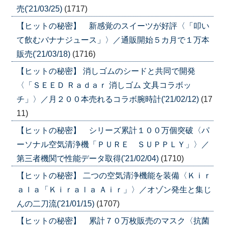
売('21/03/25)
(1717)
【ヒットの秘密】 新感覚のスイーツが好評〈「叩い
て飲むバナナジュース」〉／通販開始５カ月で１万本
販売('21/03/18)
(1716)
【ヒットの秘密】 消しゴムのシードと共同で開発
〈「ＳＥＥＤ Ｒａｄａｒ 消しゴム 文具コラボッ
チ」〉／月２００本売れるコラボ腕時計('21/02/12)
(17
11)
【ヒットの秘密】 シリーズ累計１００万個突破〈パ
ーソナル空気清浄機「ＰＵＲＥ ＳＵＰＰＬＹ」〉／
第三者機関で性能データ取得('21/02/04)
(1710)
【ヒットの秘密】 二つの空気清浄機能を装備〈Ｋｉｒ
ａｌａ「Ｋｉｒａｌａ Ａｉｒ」〉／オゾン発生と集じ
んの二刀流('21/01/15)
(1707)
【ヒットの秘密】 累計７０万枚販売のマスク〈抗菌