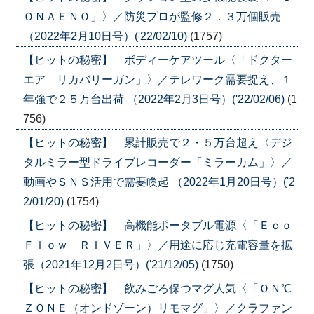
ＯＮＡＥＮＯ」〉／防災プロが監修２．３万個販売
（2022年2月10日号）('22/02/10)
(1757)
【ヒットの秘密】 ボディーケアツール〈「ドクター
エア リカバリーガン」〉／テレワーク需要捉え、１
年強で２５万台出荷 （2022年2月3日号）('22/02/06)
(1
756)
【ヒットの秘密】 累計販売で２・５万台超え〈デジ
タルミラー型ドライブレコーダー「ミラーカム」〉／
動画やＳＮＳ活用で需要喚起 （2022年1月20日号）('2
2/01/20)
(1754)
【ヒットの秘密】 高機能ポータブル電源〈「Ｅｃｏ
Ｆｌｏｗ ＲＩＶＥＲ」〉／用途に応じ充電容量を拡
張（2021年12月2日号）('21/12/05)
(1750)
【ヒットの秘密】 飲みごろ保つマグ人気〈「ＯＮ℃
ＺＯＮＥ（オンドゾーン）リモマグ」〉／クラファン