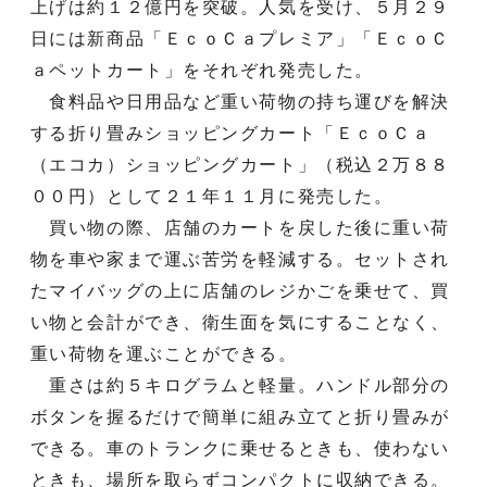
上げは約１２億円を突破。人気を受け、５月２９
日には新商品「ＥｃｏＣａプレミア」「ＥｃｏＣ
ａペットカート」をそれぞれ発売した。
食料品や日用品など重い荷物の持ち運びを解決
する折り畳みショッピングカート「ＥｃｏＣａ
（エコカ）ショッピングカート」（税込２万８８
００円）として２１年１１月に発売した。
買い物の際、店舗のカートを戻した後に重い荷
物を車や家まで運ぶ苦労を軽減する。セットされ
たマイバッグの上に店舗のレジかごを乗せて、買
い物と会計ができ、衛生面を気にすることなく、
重い荷物を運ぶことができる。
重さは約５キログラムと軽量。ハンドル部分の
ボタンを握るだけで簡単に組み立てと折り畳みが
できる。車のトランクに乗せるときも、使わない
ときも、場所を取らずコンパクトに収納できる。