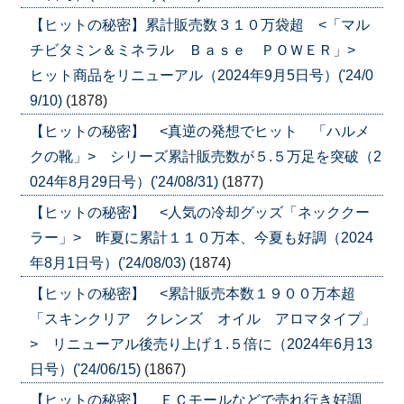
【ヒットの秘密】累計販売数３１０万袋超 <「マル
チビタミン＆ミネラル Ｂａｓｅ ＰＯＷＥＲ」>
ヒット商品をリニューアル（2024年9月5日号）('24/0
9/10)
(1878)
【ヒットの秘密】 <真逆の発想でヒット 「ハルメ
クの靴」> シリーズ累計販売数が５.５万足を突破（2
024年8月29日号）('24/08/31)
(1877)
【ヒットの秘密】 <人気の冷却グッズ「ネッククー
ラー」> 昨夏に累計１１０万本、今夏も好調（2024
年8月1日号）('24/08/03)
(1874)
【ヒットの秘密】 <累計販売本数１９００万本超
「スキンクリア クレンズ オイル アロマタイプ」
> リニューアル後売り上げ１.５倍に（2024年6月13
日号）('24/06/15)
(1867)
【ヒットの秘密】 ＥＣモールなどで売れ行き好調