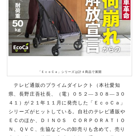
「ＥｃｏＣａ」シリーズは計４商品で展開
テレビ通販のプライムダイレクト（本社愛知
県、長野庄吾社長、（電）０５２―３０８―３０
４１）が２１年１１月に発売した「ＥｃｏＣａ」
シリーズがヒットしている。自社のテレビ通販や
ＥＣのほか、ＤＩＮＯＳ ＣＯＲＰＯＲＡＴＩＯ
Ｎ、ＱＶＣ、生協などへの卸売りも含めて、売り