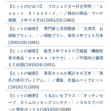
【ヒットのひみつ】 プロジェクター付き照明〈「ｐ
ｏｐｉｎ Ａｌａｄｄｉｎ」〉／独自の商品・マーケ
展開、２年で４万台('20/01/23)
(1662)
【ヒットの秘密】 専門家と共同開発〈「大津式 お
掃除ブラシＪ」〉／掃除ブラシ、発売３年で２５万本
('20/01/16)
(1661)
【ヒットの秘密】 販売３年で４００万個超〈機能性
表示食品「ｏｎａｋａ（オナカ）」〉／中国向け越境
ＥＣ好調('19/10/24)
(1651)
【ヒットの秘密】 美容ネイルが累計８６万本〈「美
爪の休日プレミアム」〉／通販、生協ルートでヒット
('19/10/17)
(1650)
【ヒットの秘密】 うるおいをプラス〈「キッチンセ
ーフ タイムロッキングコンテナ」〉／ＳＮＳでバズ
った禁欲ボックス('19/10/10)
(1649)