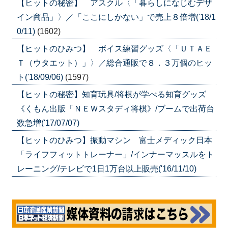
【ヒットの秘密】 アスクル〈「暮らしになじむデザ
イン商品」〉／「ここにしかない」で売上８倍増('18/1
0/11)
(1602)
【ヒットのひみつ】 ボイス練習グッズ〈「ＵＴＡＥ
Ｔ（ウタエット）」〉／総合通販で８．３万個のヒッ
ト('18/09/06)
(1597)
【ヒットの秘密】知育玩具/将棋が学べる知育グッズ
《くもん出版「ＮＥＷスタディ将棋》/ブームで出荷台
数急増('17/07/07)
【ヒットのひみつ】振動マシン 富士メディック日本
「ライフフィットトレーナー」/インナーマッスルをト
レーニング/テレビで1日1万台以上販売('16/11/10)