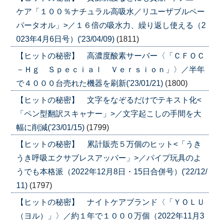
ケア「１００％ナチュラル高吸水／リユーザブルペー
パータオル」>／１６倍の吸水力、繰り返し使える（2
023年4月6日号）('23/04/09)
(1811)
【ヒットの秘密】 高濃度酸素サーバー〈「ＣＦＯＣ
－Ｈｇ Ｓｐｅｃｉａｌ Ｖｅｒｓｉｏｎ」〉／半年
で４０００台売れた機器を刷新('23/01/21)
(1800)
【ヒットの秘密】 文字をなぞるだけでテキスト化<
「ペン型翻訳スキャナー」>／文字起こしの手間を大
幅に削減('23/01/15)
(1799)
【ヒットの秘密】 累計販売５万個のヒット<「うき
うき呼吸エクサブレスアッパー」>／パイプ玩具のよ
うでも本格派（2022年12月8日・15日合併号）('22/12/
11)
(1797)
【ヒットの秘密】 ナイトケアブランド〈「ＹＯＬＵ
（ヨル）」〉／約１年で１０００万個（2022年11月3