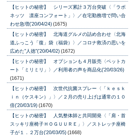
【ヒットの秘密】 シリーズ累計３万台突破〈「ラボ
ネッツ 凛座コンフォート」〉／在宅勤務増で問い合
わせ急増('20/04/24)
(1675)
【ヒットの秘密】 北海道グルメの詰め合わせ〈北海
道ふっこう「復」袋（福袋）〉／コロナ救済の思いを
広めた”人徳”('20/04/02)
(1672)
【ヒットの秘密】 オプションも４月販売〈ペットカ
ート「ミリミリ」〉／利用者の声を商品化('20/03/26)
(1671)
【ヒットの秘密】 次世代抗菌スプレー〈「ｋｅｓｋ
ｉｎ（ケスキン）」〉／２月の売り上げは通常の１０
倍('20/03/19)
(1670)
【ヒットの秘密】 人気整体師と共同開発〈「肩・首
スッキリ座椅子ＨＯＧＵＵＲＥ」〉／ストレッチ座椅
子が１．２万台('20/03/05)
(1668)