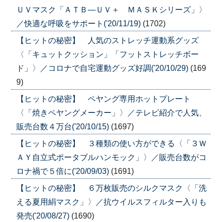
ＵＶマスク「ＡＴＢ―ＵＶ＋ ＭＡＳＫシリーズ」〉
／快適な呼吸をサポート('20/11/19)
(1702)
【ヒットの秘密】 人気のストレッチ運動系グッズ
〈「キュットクッション」「フットストレッチボー
ド」〉／コロナで自宅運動グッズ好調('20/10/29)
(169
9)
【ヒットの秘密】 ペヤング専用ホットプレート
〈「焼きペヤングメーカー」〉／テレビ紹介で人気、
販売台数４万台('20/10/15)
(1697)
【ヒットの秘密】 ３種類の使い方ができる〈「３Ｗ
ＡＹ自立式ポータブルハンモック」〉／販売台数がコ
ロナ禍で５倍に('20/09/03)
(1691)
【ヒットの秘密】 ６万枚販売のシルクマスク〈「洗
える夏用絹マスク」〉／抗ウイルスフィルター入りも
発売('20/08/27)
(1690)