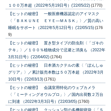
１００万本超（2022年5月19日号）('22/05/22)
(1770)
【ヒットの秘密】 一般医療機器認定のアイマスク
〈「ＢＡＫＵＮＥ ＥＹＥ―ＭＡＳＫ」〉／質の高い
睡眠をサポート（2022年5月12日号）('22/05/15)
(176
9)
【ヒットの秘密】 置き型タイプの防虫剤〈「ゴキの
テキ」〉／１００％植物成分で忌避と消臭も （2022年
3月31日号）('22/04/02)
(1764)
【ヒットの秘密】 日本酒カクテルの素〈「ぽんしゅ
グリア」〉／累計販売本数は５０万本超 （2022年3月
10日号）('22/03/13)
(1761)
【ヒットの秘密】 会議室用特化のウェブカメラ
〈「ミーティングオウルプロ」〉／国内出荷数２万台
に到達 （2022年3月3日号）('22/03/05)
(1760)
【ヒットの秘密】 クッション型の多機能寝袋〈「Ｓ