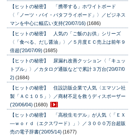
【ヒットの秘密】 「携帯する」ホワイトボード
〈「ノーツ・バイ・バタフライボード」〉／ビジネス
マンを中心に幅広い支持('20/07/16)
(1686)
【ヒットの秘密】 人気の「ご飯のお供」シリーズ
〈「食べる、だし醤油」〉／５月度ＥＣ売上は前年９
倍超('20/07/09)
(1685)
【ヒットの秘密】 尿漏れ改善クッション〈「キュッ
トブル」〉／カタログ通販などで累計３万台('20/07/0
2)
(1684)
【ヒットの秘密】 住設訪販企業で人気〈エマソン社
製「ＡＣ１０５」〉／商材不足を救うディスポーザー
('20/06/04)
(1680)
【ヒットの秘密】 「高校生モデル」が人気〈「ＥＸ
―ｗｏｒｄ（エクスワード）」〉／３０００万台超販
売の電子辞書('20/05/14)
(1677)