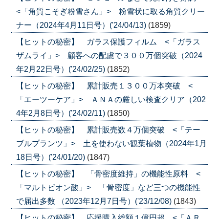
<「角質こそぎ粉雪さん」> 粉雪状に取る角質クリー
ナー（2024年4月11日号）('24/04/13)
(1859)
【ヒットの秘密】 ガラス保護フィルム <「ガラス
ザムライ」> 顧客への配慮で３００万個突破（2024
年2月22日号）('24/02/25)
(1852)
【ヒットの秘密】 累計販売１３００万本突破 <
「エーツーケア」> ＡＮＡの厳しい検査クリア（202
4年2月8日号）('24/02/11)
(1850)
【ヒットの秘密】 累計販売数４万個突破 <「テー
ブルプランツ」> 土を使わない観葉植物（2024年1月
18日号）('24/01/20)
(1847)
【ヒットの秘密】 「骨密度維持」の機能性原料 <
「マルトビオン酸」> 「骨密度」など三つの機能性
で届出多数 （2023年12月7日号）('23/12/08)
(1843)
【ヒットの秘密】 応援購入総額１億円超 <「ＡＲ