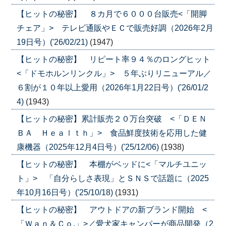
【ヒットの秘密】 ８カ月で６０００台販売<「開脚
チェア」> テレビ通販やＥＣで販売好調（2026年2月
19日号）('26/02/21)
(1947)
【ヒットの秘密】 リピート率９４％のロングヒット
<「ドモホルンリンクル」> ５年ぶりリニューアル／
６割が１０年以上愛用（2026年1月22日号）('26/01/2
4)
(1943)
【ヒットの秘密】累計販売２０万台突破 <「ＤＥＮ
ＢＡ Ｈｅａｌｔｈ」> 食品鮮度技術を応用した健
康機器（2025年12月4日号）('25/12/06)
(1938)
【ヒットの秘密】 本棚がベッドに<「マルチユニッ
ト」> 「自分らしさ表現」とＳＮＳで話題に（2025
年10月16日号）('25/10/18)
(1931)
【ヒットの秘密】 アウトドアの新ブランド開始 <
「Ｗａｎ＆Ｃｏ.」>／愛犬家キャンパーが商品開発（2