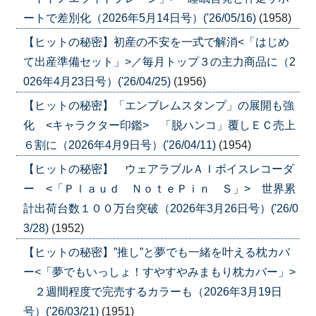
ートで差別化（2026年5月14日号）('26/05/16)
(1958)
【ヒットの秘密】初産の不安を一式で解消<「はじめ
て出産準備セット」>／毎月トップ３の主力商品に（2
026年4月23日号）('26/04/25)
(1956)
【ヒットの秘密】「エンブレムスタンプ」の展開も強
化 <キャラクター印鑑> 「脱ハンコ」覆しＥＣ売上
６割に（2026年4月9日号）('26/04/11)
(1954)
【ヒットの秘密】 ウェアラブルＡＩボイスレコーダ
ー <「Ｐｌａｕｄ ＮｏｔｅＰｉｎ Ｓ」> 世界累
計出荷台数１００万台突破（2026年3月26日号）('26/0
3/28)
(1952)
【ヒットの秘密】”推し”と夢でも一緒を叶える枕カバ
ー<「夢でもいっしょ！すやすやみまもり枕カバー」>
２週間程度で完売するカラーも（2026年3月19日
号）('26/03/21)
(1951)