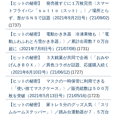
【ヒットの秘密】 発売後すぐに１万枚完売〈スマー
トフライパン「ｓｕｔｔｏ（スット）」〉／場所とら
ず、形がＳＮＳで話題（2021年9月2日号）('21/09/02)
(1737)
【ヒットの秘密】 電動かき氷器 冷凍果物も〈「電
動ふわふわとろ雪かき氷器」〉／累計出荷数７０万台
超に（2021年7月8日号）('21/07/08)
(1731)
【ヒットの秘密】 ３大銘菓が共同で企画〈「おみや
げんきＢＯＸ」〉／異色コラボが話題、応援購入続く
（2021年6月10日号）('21/06/12)
(1727)
【ヒットの秘密】 マスクの一時保管に利用できる
〈「使い捨てマスクケース」〉／販売総数は５００万
枚を突破（2021年5月13日号）('21/05/16)
(1723)
【ヒットの秘密】 家トレ５分のグッズ人気〈「スリ
ムルームステッパー」〉／踏み台運動器が７．５万台