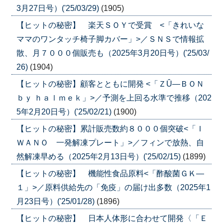
3月27日号）('25/03/29)
(1905)
【ヒットの秘密】 楽天ＳＯＹで受賞 <「きれいな
ママのワンタッチ椅子脚カバー」>／ＳＮＳで情報拡
散、月７０００個販売も（2025年3月20日号）('25/03/
26)
(1904)
【ヒットの秘密】顧客とともに開発 <「ＺÛ―ＢＯＮ
ｂｙ ｈａｌｍｅｋ」>／予測を上回る水準で推移（202
5年2月20日号）('25/02/21)
(1900)
【ヒットの秘密】累計販売数約８０００個突破<「Ｉ
ＷＡＮＯ 一発解凍プレート」>／フィンで放熱、自
然解凍早める（2025年2月13日号）('25/02/15)
(1899)
【ヒットの秘密】 機能性食品原料<「酢酸菌ＧＫ―
１」>／原料供給先の「免疫」の届け出多数（2025年1
月23日号）('25/01/28)
(1896)
【ヒットの秘密】 日本人体形に合わせて開発〈「Ｅ