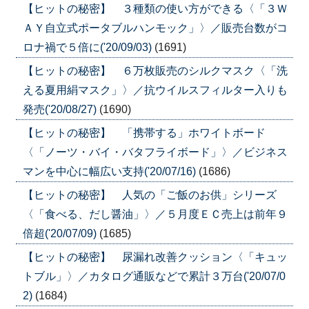
【ヒットの秘密】 ３種類の使い方ができる〈「３Ｗ
ＡＹ自立式ポータブルハンモック」〉／販売台数がコ
ロナ禍で５倍に('20/09/03)
(1691)
【ヒットの秘密】 ６万枚販売のシルクマスク〈「洗
える夏用絹マスク」〉／抗ウイルスフィルター入りも
発売('20/08/27)
(1690)
【ヒットの秘密】 「携帯する」ホワイトボード
〈「ノーツ・バイ・バタフライボード」〉／ビジネス
マンを中心に幅広い支持('20/07/16)
(1686)
【ヒットの秘密】 人気の「ご飯のお供」シリーズ
〈「食べる、だし醤油」〉／５月度ＥＣ売上は前年９
倍超('20/07/09)
(1685)
【ヒットの秘密】 尿漏れ改善クッション〈「キュッ
トブル」〉／カタログ通販などで累計３万台('20/07/0
2)
(1684)