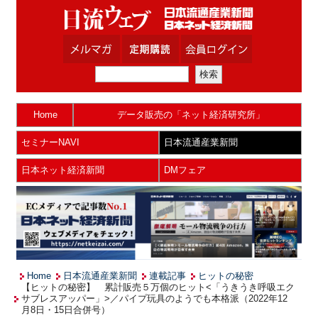
Home
データ販売の「ネット経済研究所」
セミナーNAVI
日本流通産業新聞
日本ネット経済新聞
DMフェア
Home
日本流通産業新聞
連載記事
ヒットの秘密
【ヒットの秘密】 累計販売５万個のヒット<「うきうき呼吸エク
サブレスアッパー」>／パイプ玩具のようでも本格派（2022年12
月8日・15日合併号）