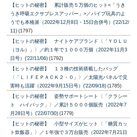
【ヒットの秘密】 累計販売５万個のヒット<「うき
うき呼吸エクサブレスアッパー」>／パイプ玩具のよ
うでも本格派（2022年12月8日・15日合併号）('22/12/
11)
(1797)
【ヒットの秘密】 ナイトケアブランド〈「ＹＯＬＵ
（ヨル）」〉／約１年で１０００万個（2022年11月3
日号）('22/11/06)
(1792)
【ヒットの秘密】 １３種の技術搭載したバッグ
〈「ＬＩＦＥＰＡＣＫ２・０」〉／太陽光パネルで災
害時も活躍（2022年9月15日号）('22/09/18)
(1785)
【ヒットの秘密】 姿勢サポートシート〈「クラシー
ト ハイバック」〉／累計５０００個販売（2022年7
月28日号）('22/07/30)
(1779)
【ヒットの秘密】 小型サイズがヒット〈「糖質カッ
ト炊飯器」〉／１年強で３万台販売（2022年7月21日