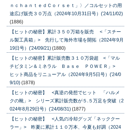
ｎｃｈａｎｔｅｄＣｏｒｓｅｔ」〉／コルセットの用
途広げ販売３０万点（2024年10月31日号）('24/11/02)
(1886)
【ヒットの秘密】累計３５０万箱を販売 <「スチー
ル製工具箱」> 先行して海外市場を開拓（2024年9月
19日号）('24/09/21)
(1880)
【ヒットの秘密】累計販売数３１０万袋超 <「マル
チビタミン＆ミネラル Ｂａｓｅ ＰＯＷＥＲ」>
ヒット商品をリニューアル（2024年9月5日号）('24/0
9/10)
(1878)
【ヒットの秘密】 <真逆の発想でヒット 「ハルメ
クの靴」> シリーズ累計販売数が５.５万足を突破（2
024年8月29日号）('24/08/31)
(1877)
【ヒットの秘密】 <人気の冷却グッズ「ネッククー
ラー」> 昨夏に累計１１０万本、今夏も好調（2024