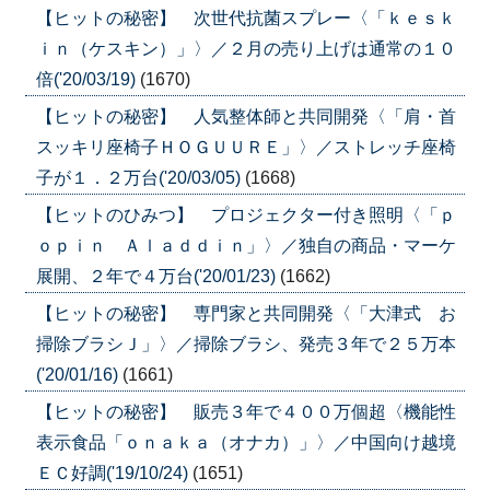
【ヒットの秘密】 次世代抗菌スプレー〈「ｋｅｓｋ
ｉｎ（ケスキン）」〉／２月の売り上げは通常の１０
倍('20/03/19)
(1670)
【ヒットの秘密】 人気整体師と共同開発〈「肩・首
スッキリ座椅子ＨＯＧＵＵＲＥ」〉／ストレッチ座椅
子が１．２万台('20/03/05)
(1668)
【ヒットのひみつ】 プロジェクター付き照明〈「ｐ
ｏｐｉｎ Ａｌａｄｄｉｎ」〉／独自の商品・マーケ
展開、２年で４万台('20/01/23)
(1662)
【ヒットの秘密】 専門家と共同開発〈「大津式 お
掃除ブラシＪ」〉／掃除ブラシ、発売３年で２５万本
('20/01/16)
(1661)
【ヒットの秘密】 販売３年で４００万個超〈機能性
表示食品「ｏｎａｋａ（オナカ）」〉／中国向け越境
ＥＣ好調('19/10/24)
(1651)