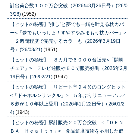
計出荷台数１００万台突破（2026年3月26日号）('26/0
3/28)
(1952)
【ヒットの秘密】”推し”と夢でも一緒を叶える枕カバ
ー<「夢でもいっしょ！すやすやみまもり枕カバー」>
２週間程度で完売するカラーも（2026年3月19日
号）('26/03/21)
(1951)
【ヒットの秘密】 ８カ月で６０００台販売<「開脚
チェア」> テレビ通販やＥＣで販売好調（2026年2月
19日号）('26/02/21)
(1947)
【ヒットの秘密】 リピート率９４％のロングヒット
<「ドモホルンリンクル」> ５年ぶりリニューアル／
６割が１０年以上愛用（2026年1月22日号）('26/01/2
4)
(1943)
【ヒットの秘密】累計販売２０万台突破 <「ＤＥＮ
ＢＡ Ｈｅａｌｔｈ」> 食品鮮度技術を応用した健