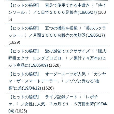
【ヒットの秘密】 素足で使用できる中敷き〈「侍イ
ンソール」〉／１日で３０００足販売('19/06/27)
(163
5)
【ヒットの秘密】 五つの機能を搭載〈「美ルルクラ
ッシー」〉／月間２０００台販売の美顔器('19/05/17)
(1629)
【ヒットの秘密】 遊び感覚でエクササイズ〈「腹式
呼吸エクサ ロングピロピロ」〉／累計７４万本のヒ
ット商品に('19/05/09)
(1628)
【ヒットの秘密】 オーダースーツが人気〈「カシヤ
マ・ザ・スマートテーラー」〉／ゾゾと異なる”接
客”に差('19/04/12)
(1626)
【ヒットの秘密】 ライブ記録ノート〈「レポチ
ケ」〉／女性に人気、３カ月で１．５万冊出荷('19/04/
04)
(1625)