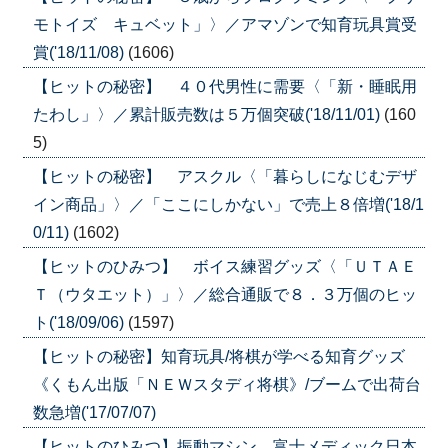
モトイズ キュベット」〉／アマゾンで知育玩具賞受
賞('18/11/08)
(1606)
【ヒットの秘密】 ４０代男性に需要〈「新・睡眠用
たわし」〉／累計販売数は５万個突破('18/11/01)
(160
5)
【ヒットの秘密】 アスクル〈「暮らしになじむデザ
イン商品」〉／「ここにしかない」で売上８倍増('18/1
0/11)
(1602)
【ヒットのひみつ】 ボイス練習グッズ〈「ＵＴＡＥ
Ｔ（ウタエット）」〉／総合通販で８．３万個のヒッ
ト('18/09/06)
(1597)
【ヒットの秘密】知育玩具/将棋が学べる知育グッズ
《くもん出版「ＮＥＷスタディ将棋》/ブームで出荷台
数急増('17/07/07)
【ヒットのひみつ】振動マシン 富士メディック日本