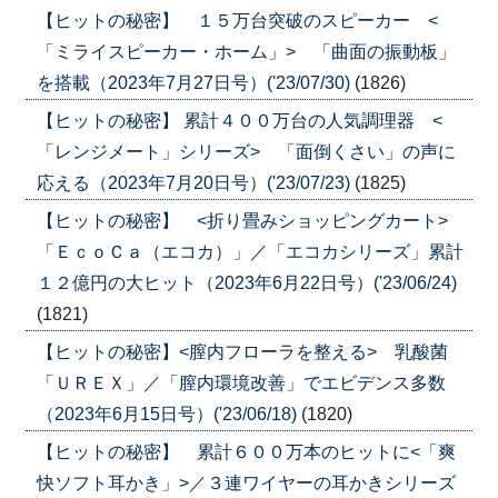
【ヒットの秘密】 １５万台突破のスピーカー <
「ミライスピーカー・ホーム」> 「曲面の振動板」
を搭載（2023年7月27日号）('23/07/30)
(1826)
【ヒットの秘密】 累計４００万台の人気調理器 <
「レンジメート」シリーズ> 「面倒くさい」の声に
応える（2023年7月20日号）('23/07/23)
(1825)
【ヒットの秘密】 <折り畳みショッピングカート>
「ＥｃｏＣａ（エコカ）」／「エコカシリーズ」累計
１２億円の大ヒット（2023年6月22日号）('23/06/24)
(1821)
【ヒットの秘密】<膣内フローラを整える> 乳酸菌
「ＵＲＥＸ」／「膣内環境改善」でエビデンス多数
（2023年6月15日号）('23/06/18)
(1820)
【ヒットの秘密】 累計６００万本のヒットに<「爽
快ソフト耳かき」>／３連ワイヤーの耳かきシリーズ