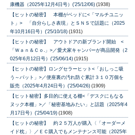
康機器（2025年12月4日号）('25/12/06)
(1938)
【ヒットの秘密】 本棚がベッドに<「マルチユニッ
ト」> 「自分らしさ表現」とＳＮＳで話題に（2025
年10月16日号）('25/10/18)
(1931)
【ヒットの秘密】 アウトドアの新ブランド開始 <
「Ｗａｎ＆Ｃｏ.」>／愛犬家キャンパーが商品開発（2
025年6月12日号）('25/06/14)
(1915)
【ヒットの秘密】ロングセラーヒット<「おしっこ吸
う～パット」>／便座裏の汚れ防ぐ累計３１０万個を
販売（2025年4月24日号）('25/04/26)
(1909)
【ヒット秘密】多目的に使える棚<「デスクにもなる
ヌック本棚」>／「秘密基地みたい」と話題（2025年4
月17日号）('25/04/19)
(1908)
【ヒットの秘密】 約２５万人が購入〈「オーダーメ
イド枕」〉／ＥＣ購入でもメンテナンス可能（2025年