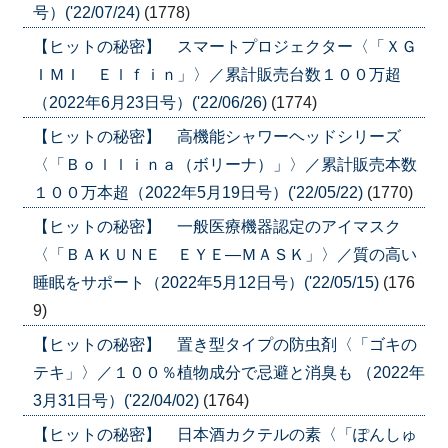
号）('22/07/24)
(1778)
【ヒットの秘密】 スマートプロジェクター〈「ＸＧ
ＩＭＩ Ｅｌｆｉｎ」〉／累計販売台数１００万超
（2022年6月23日号）('22/06/26)
(1774)
【ヒットの秘密】 高機能シャワーヘッドシリーズ
〈「Ｂｏｌｌｉｎａ（ボリーナ）」〉／累計販売本数
１００万本超（2022年5月19日号）('22/05/22)
(1770)
【ヒットの秘密】 一般医療機器認定のアイマスク
〈「ＢＡＫＵＮＥ ＥＹＥ―ＭＡＳＫ」〉／質の高い
睡眠をサポート（2022年5月12日号）('22/05/15)
(176
9)
【ヒットの秘密】 置き型タイプの防虫剤〈「ゴキの
テキ」〉／１００％植物成分で忌避と消臭も （2022年
3月31日号）('22/04/02)
(1764)
【ヒットの秘密】 日本酒カクテルの素〈「ぽんしゅ