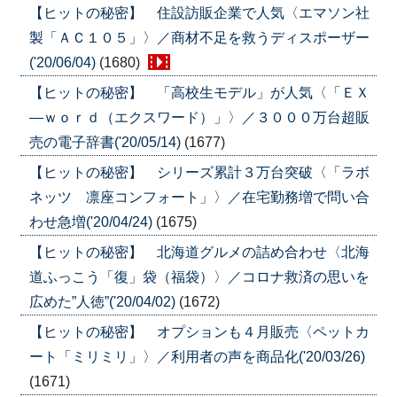
【ヒットの秘密】 住設訪販企業で人気〈エマソン社
製「ＡＣ１０５」〉／商材不足を救うディスポーザー
('20/06/04)
(1680)
【ヒットの秘密】 「高校生モデル」が人気〈「ＥＸ
―ｗｏｒｄ（エクスワード）」〉／３０００万台超販
売の電子辞書('20/05/14)
(1677)
【ヒットの秘密】 シリーズ累計３万台突破〈「ラボ
ネッツ 凛座コンフォート」〉／在宅勤務増で問い合
わせ急増('20/04/24)
(1675)
【ヒットの秘密】 北海道グルメの詰め合わせ〈北海
道ふっこう「復」袋（福袋）〉／コロナ救済の思いを
広めた”人徳”('20/04/02)
(1672)
【ヒットの秘密】 オプションも４月販売〈ペットカ
ート「ミリミリ」〉／利用者の声を商品化('20/03/26)
(1671)