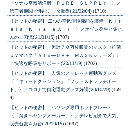
ーソナル空気清浄機「ＰＵＲＥ ＳＵＰＰＬＹ」〉／
第三者機関で性能データ取得('21/02/04)
(1710)
【ヒットの秘密】 二つの空気清浄機能を装備〈Ｋｉｒ
ａｌａ「Ｋｉｒａｌａ Ａｉｒ」〉／オゾン発生と集じ
んの二刀流('21/01/15)
(1707)
【ヒットの秘密】 累計７０万枚販売のマスク〈抗菌
ＵＶマスク「ＡＴＢ―ＵＶ＋ ＭＡＳＫシリーズ」〉
／快適な呼吸をサポート('20/11/19)
(1702)
【ヒットの秘密】 人気のストレッチ運動系グッズ
〈「キュットクッション」「フットストレッチボー
ド」〉／コロナで自宅運動グッズ好調('20/10/29)
(169
9)
【ヒットの秘密】 ペヤング専用ホットプレート
〈「焼きペヤングメーカー」〉／テレビ紹介で人気、
販売台数４万台('20/10/15)
(1697)