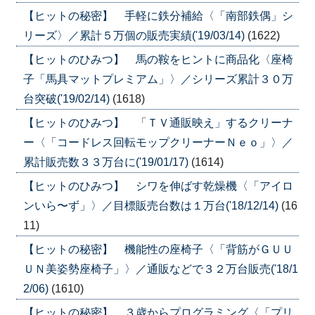
【ヒットの秘密】 手軽に鉄分補給〈「南部鉄偶」シ
リーズ〉／累計５万個の販売実績('19/03/14)
(1622)
【ヒットのひみつ】 馬の鞍をヒントに商品化〈座椅
子「馬具マットプレミアム」〉／シリーズ累計３０万
台突破('19/02/14)
(1618)
【ヒットのひみつ】 「ＴＶ通販映え」するクリーナ
ー〈「コードレス回転モップクリーナーＮｅｏ」〉／
累計販売数３３万台に('19/01/17)
(1614)
【ヒットのひみつ】 シワを伸ばす乾燥機〈「アイロ
ンいら〜ず」〉／目標販売台数は１万台('18/12/14)
(16
11)
【ヒットの秘密】 機能性の座椅子〈「背筋がＧＵＵ
ＵＮ美姿勢座椅子」〉／通販などで３２万台販売('18/1
2/06)
(1610)
【ヒットの秘密】 ３歳からプログラミング〈「プリ