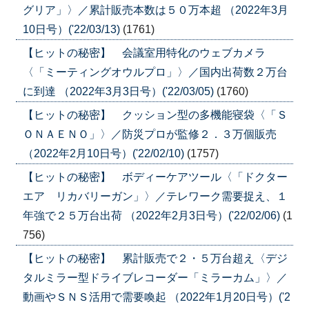
グリア」〉／累計販売本数は５０万本超 （2022年3月
10日号）('22/03/13)
(1761)
【ヒットの秘密】 会議室用特化のウェブカメラ
〈「ミーティングオウルプロ」〉／国内出荷数２万台
に到達 （2022年3月3日号）('22/03/05)
(1760)
【ヒットの秘密】 クッション型の多機能寝袋〈「Ｓ
ＯＮＡＥＮＯ」〉／防災プロが監修２．３万個販売
（2022年2月10日号）('22/02/10)
(1757)
【ヒットの秘密】 ボディーケアツール〈「ドクター
エア リカバリーガン」〉／テレワーク需要捉え、１
年強で２５万台出荷 （2022年2月3日号）('22/02/06)
(1
756)
【ヒットの秘密】 累計販売で２・５万台超え〈デジ
タルミラー型ドライブレコーダー「ミラーカム」〉／
動画やＳＮＳ活用で需要喚起 （2022年1月20日号）('2