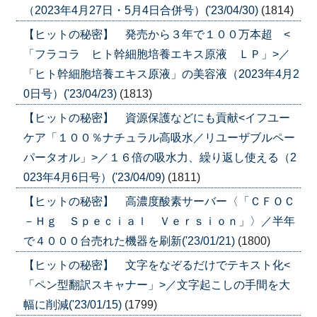
（2023年4月27日・5月4日合併号）('23/04/30)
(1814)
【ヒットの秘密】 発売から３年で１００万本超 <
「フラコラ ヒト幹細胞培養エキス原液 ＬＰ」>／
「ヒト幹細胞培養エキス原液」の美容液（2023年4月2
0日号）('23/04/23)
(1813)
【ヒットの秘密】 資源保護などにも貢献<イフユー
ケア「１００％ナチュラル高吸水／リユーザブルペー
パータオル」>／１６倍の吸水力、繰り返し使える（2
023年4月6日号）('23/04/09)
(1811)
【ヒットの秘密】 高濃度酸素サーバー〈「ＣＦＯＣ
－Ｈｇ Ｓｐｅｃｉａｌ Ｖｅｒｓｉｏｎ」〉／半年
で４０００台売れた機器を刷新('23/01/21)
(1800)
【ヒットの秘密】 文字をなぞるだけでテキスト化<
「ペン型翻訳スキャナー」>／文字起こしの手間を大
幅に削減('23/01/15)
(1799)