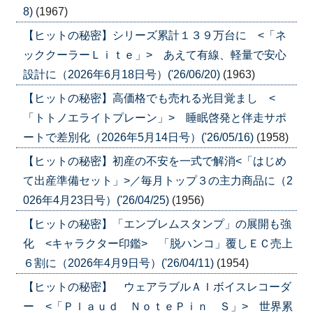
8)
(1967)
【ヒットの秘密】シリーズ累計１３９万台に <「ネ
ッククーラーＬｉｔｅ」> あえて有線、軽量で安心
設計に（2026年6月18日号）('26/06/20)
(1963)
【ヒットの秘密】高価格でも売れる光目覚まし <
「トトノエライトプレーン」> 睡眠啓発と伴走サポ
ートで差別化（2026年5月14日号）('26/05/16)
(1958)
【ヒットの秘密】初産の不安を一式で解消<「はじめ
て出産準備セット」>／毎月トップ３の主力商品に（2
026年4月23日号）('26/04/25)
(1956)
【ヒットの秘密】「エンブレムスタンプ」の展開も強
化 <キャラクター印鑑> 「脱ハンコ」覆しＥＣ売上
６割に（2026年4月9日号）('26/04/11)
(1954)
【ヒットの秘密】 ウェアラブルＡＩボイスレコーダ
ー <「Ｐｌａｕｄ ＮｏｔｅＰｉｎ Ｓ」> 世界累