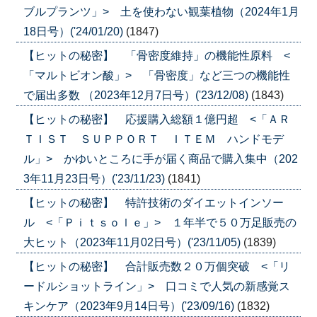
ブルプランツ」> 土を使わない観葉植物（2024年1月
18日号）('24/01/20)
(1847)
【ヒットの秘密】 「骨密度維持」の機能性原料 <
「マルトビオン酸」> 「骨密度」など三つの機能性
で届出多数 （2023年12月7日号）('23/12/08)
(1843)
【ヒットの秘密】 応援購入総額１億円超 <「ＡＲ
ＴＩＳＴ ＳＵＰＰＯＲＴ ＩＴＥＭ ハンドモデ
ル」> かゆいところに手が届く商品で購入集中（202
3年11月23日号）('23/11/23)
(1841)
【ヒットの秘密】 特許技術のダイエットインソー
ル <「Ｐｉｔｓｏｌｅ」> １年半で５０万足販売の
大ヒット（2023年11月02日号）('23/11/05)
(1839)
【ヒットの秘密】 合計販売数２０万個突破 <「リ
ードルショットライン」> 口コミで人気の新感覚ス
キンケア（2023年9月14日号）('23/09/16)
(1832)