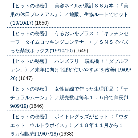
【ヒットの秘密】 美容ネイルが累計８６万本〈「美
爪の休日プレミアム」〉／通販、生協ルートでヒット
('19/10/17)
(1650)
【ヒットの秘密】 うるおいをプラス〈「キッチンセ
ーフ タイムロッキングコンテナ」〉／ＳＮＳでバズ
った禁欲ボックス('19/10/10)
(1649)
【ヒットの秘密】 ハンズフリー扇風機〈「ダブルフ
ァン」〉／来年に向け”性能””使いやすさ”を改善('19/09/
26)
(1647)
【ヒットの秘密】 女性目線で作った生理用品〈「ナ
チュラルムーン」〉／販売数は毎年１．５倍で伸長('1
9/09/19)
(1646)
【ヒットの秘密】 ボイトレグッズがヒット〈「ウタ
エット ウルトラボイス」〉／１８年１１月から１．
５万個販売('19/07/18)
(1638)