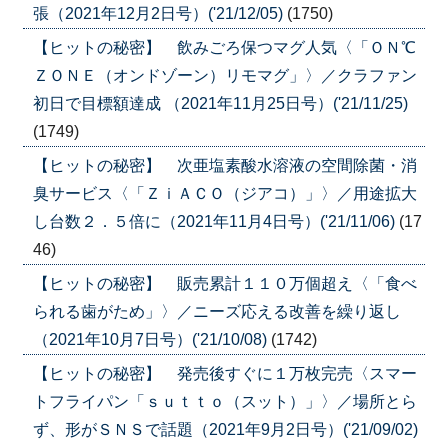
張（2021年12月2日号）('21/12/05)
(1750)
【ヒットの秘密】 飲みごろ保つマグ人気〈「ＯＮ℃
ＺＯＮＥ（オンドゾーン）リモマグ」〉／クラファン
初日で目標額達成 （2021年11月25日号）('21/11/25)
(1749)
【ヒットの秘密】 次亜塩素酸水溶液の空間除菌・消
臭サービス〈「ＺｉＡＣＯ（ジアコ）」〉／用途拡大
し台数２．５倍に（2021年11月4日号）('21/11/06)
(17
46)
【ヒットの秘密】 販売累計１１０万個超え〈「食べ
られる歯がため」〉／ニーズ応える改善を繰り返し
（2021年10月7日号）('21/10/08)
(1742)
【ヒットの秘密】 発売後すぐに１万枚完売〈スマー
トフライパン「ｓｕｔｔｏ（スット）」〉／場所とら
ず、形がＳＮＳで話題（2021年9月2日号）('21/09/02)