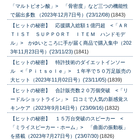
「マルトビオン酸」> 「骨密度」など三つの機能性
で届出多数 （2023年12月7日号）('23/12/08)
(1843)
【ヒットの秘密】 応援購入総額１億円超 <「ＡＲ
ＴＩＳＴ ＳＵＰＰＯＲＴ ＩＴＥＭ ハンドモデ
ル」> かゆいところに手が届く商品で購入集中（202
3年11月23日号）('23/11/23)
(1841)
【ヒットの秘密】 特許技術のダイエットインソー
ル <「Ｐｉｔｓｏｌｅ」> １年半で５０万足販売の
大ヒット（2023年11月02日号）('23/11/05)
(1839)
【ヒットの秘密】 合計販売数２０万個突破 <「リ
ードルショットライン」> 口コミで人気の新感覚ス
キンケア（2023年9月14日号）('23/09/16)
(1832)
【ヒットの秘密】 １５万台突破のスピーカー <
「ミライスピーカー・ホーム」> 「曲面の振動板」
を搭載（2023年7月27日号）('23/07/30)
(1826)