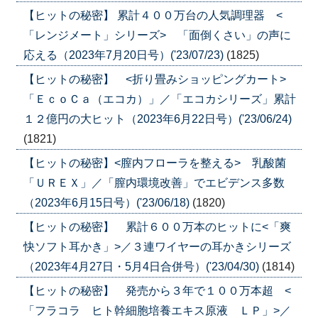
【ヒットの秘密】 累計４００万台の人気調理器 <
「レンジメート」シリーズ> 「面倒くさい」の声に
応える（2023年7月20日号）('23/07/23)
(1825)
【ヒットの秘密】 <折り畳みショッピングカート>
「ＥｃｏＣａ（エコカ）」／「エコカシリーズ」累計
１２億円の大ヒット（2023年6月22日号）('23/06/24)
(1821)
【ヒットの秘密】<膣内フローラを整える> 乳酸菌
「ＵＲＥＸ」／「膣内環境改善」でエビデンス多数
（2023年6月15日号）('23/06/18)
(1820)
【ヒットの秘密】 累計６００万本のヒットに<「爽
快ソフト耳かき」>／３連ワイヤーの耳かきシリーズ
（2023年4月27日・5月4日合併号）('23/04/30)
(1814)
【ヒットの秘密】 発売から３年で１００万本超 <
「フラコラ ヒト幹細胞培養エキス原液 ＬＰ」>／