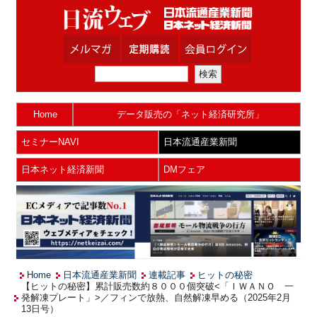
Home
データ販売の「ネット経済研究所」
セミナーNAVI
日本流通産業新聞
日本ネット経済新聞
DMフェア
Home
日本流通産業新聞
連載記事
ヒットの秘密
【ヒットの秘密】累計販売数約８０００個突破<「ＩＷＡＮＯ 一
発解凍プレート」>／フィンで放熱、自然解凍早める（2025年2月
13日号）