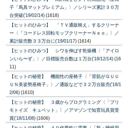
子「馬具マットプレミアム」〉／シリーズ累計３０万
台突破('19/02/14)
(1618)
【ヒットのひみつ】 「ＴＶ通販映え」するクリーナ
ー〈「コードレス回転モップクリーナーＮｅｏ」〉／
累計販売数３３万台に('19/01/17)
(1614)
【ヒットのひみつ】 シワを伸ばす乾燥機〈「アイロ
ンいら〜ず」〉／目標販売台数は１万台('18/12/14)
(16
11)
【ヒットの秘密】 機能性の座椅子〈「背筋がＧＵＵ
ＵＮ美姿勢座椅子」〉／通販などで３２万台販売('18/1
2/06)
(1610)
【ヒットの秘密】 ３歳からプログラミング〈「プリ
モトイズ キュベット」〉／アマゾンで知育玩具賞受
賞('18/11/08)
(1606)
【ヒットの秘密】 ４０代男性に需要〈「新・睡眠用