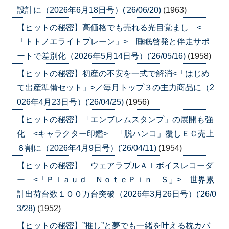
設計に（2026年6月18日号）('26/06/20)
(1963)
【ヒットの秘密】高価格でも売れる光目覚まし <
「トトノエライトプレーン」> 睡眠啓発と伴走サポ
ートで差別化（2026年5月14日号）('26/05/16)
(1958)
【ヒットの秘密】初産の不安を一式で解消<「はじめ
て出産準備セット」>／毎月トップ３の主力商品に（2
026年4月23日号）('26/04/25)
(1956)
【ヒットの秘密】「エンブレムスタンプ」の展開も強
化 <キャラクター印鑑> 「脱ハンコ」覆しＥＣ売上
６割に（2026年4月9日号）('26/04/11)
(1954)
【ヒットの秘密】 ウェアラブルＡＩボイスレコーダ
ー <「Ｐｌａｕｄ ＮｏｔｅＰｉｎ Ｓ」> 世界累
計出荷台数１００万台突破（2026年3月26日号）('26/0
3/28)
(1952)
【ヒットの秘密】”推し”と夢でも一緒を叶える枕カバ