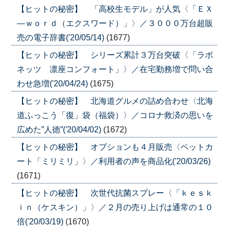
【ヒットの秘密】 「高校生モデル」が人気〈「ＥＸ
―ｗｏｒｄ（エクスワード）」〉／３０００万台超販
売の電子辞書('20/05/14)
(1677)
【ヒットの秘密】 シリーズ累計３万台突破〈「ラボ
ネッツ 凛座コンフォート」〉／在宅勤務増で問い合
わせ急増('20/04/24)
(1675)
【ヒットの秘密】 北海道グルメの詰め合わせ〈北海
道ふっこう「復」袋（福袋）〉／コロナ救済の思いを
広めた”人徳”('20/04/02)
(1672)
【ヒットの秘密】 オプションも４月販売〈ペットカ
ート「ミリミリ」〉／利用者の声を商品化('20/03/26)
(1671)
【ヒットの秘密】 次世代抗菌スプレー〈「ｋｅｓｋ
ｉｎ（ケスキン）」〉／２月の売り上げは通常の１０
倍('20/03/19)
(1670)