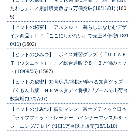
たわし」〉／累計販売数は５万個突破('18/11/01)
(160
5)
【ヒットの秘密】 アスクル〈「暮らしになじむデザ
イン商品」〉／「ここにしかない」で売上８倍増('18/1
0/11)
(1602)
【ヒットのひみつ】 ボイス練習グッズ〈「ＵＴＡＥ
Ｔ（ウタエット）」〉／総合通販で８．３万個のヒッ
ト('18/09/06)
(1597)
【ヒットの秘密】知育玩具/将棋が学べる知育グッズ
《くもん出版「ＮＥＷスタディ将棋》/ブームで出荷台
数急増('17/07/07)
【ヒットのひみつ】振動マシン 富士メディック日本
「ライフフィットトレーナー」/インナーマッスルをト
レーニング/テレビで1日1万台以上販売('16/11/10)