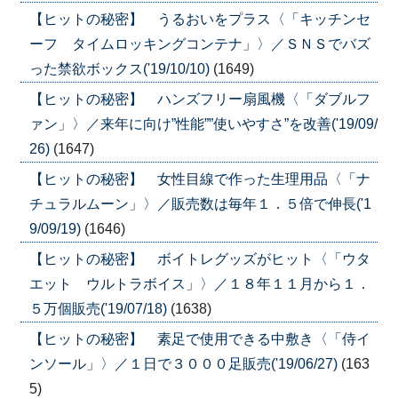
【ヒットの秘密】 うるおいをプラス〈「キッチンセ
ーフ タイムロッキングコンテナ」〉／ＳＮＳでバズ
った禁欲ボックス('19/10/10)
(1649)
【ヒットの秘密】 ハンズフリー扇風機〈「ダブルフ
ァン」〉／来年に向け”性能””使いやすさ”を改善('19/09/
26)
(1647)
【ヒットの秘密】 女性目線で作った生理用品〈「ナ
チュラルムーン」〉／販売数は毎年１．５倍で伸長('1
9/09/19)
(1646)
【ヒットの秘密】 ボイトレグッズがヒット〈「ウタ
エット ウルトラボイス」〉／１８年１１月から１．
５万個販売('19/07/18)
(1638)
【ヒットの秘密】 素足で使用できる中敷き〈「侍イ
ンソール」〉／１日で３０００足販売('19/06/27)
(163
5)