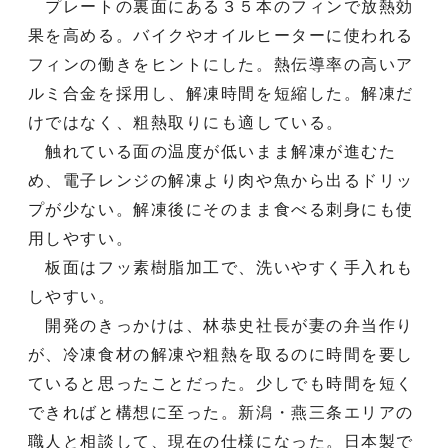
プレートの裏面にある３５本のフィンで放熱効
果を高める。バイクやオイルヒーターに使われる
フィンの働きをヒントにした。熱伝導率の高いア
ルミ合金を採用し、解凍時間を短縮した。解凍だ
けではなく、粗熱取りにも適している。
触れている面の温度が低いまま解凍が進むた
め、電子レンジの解凍より肉や魚から出るドリッ
プが少ない。解凍後にそのまま食べる刺身にも使
用しやすい。
板面はフッ素樹脂加工で、洗いやすく手入れも
しやすい。
開発のきっかけは、林恭史社長が妻の弁当作り
が、冷凍食材の解凍や粗熱を取るのに時間を要し
ていると思ったことだった。少しでも時間を短く
できればと構想に至った。新潟・燕三条エリアの
職人と相談して、現在の仕様になった。日本製で