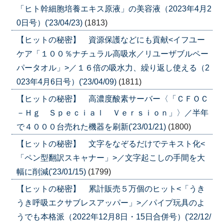
「ヒト幹細胞培養エキス原液」の美容液（2023年4月2
0日号）('23/04/23)
(1813)
【ヒットの秘密】 資源保護などにも貢献<イフユー
ケア「１００％ナチュラル高吸水／リユーザブルペー
パータオル」>／１６倍の吸水力、繰り返し使える（2
023年4月6日号）('23/04/09)
(1811)
【ヒットの秘密】 高濃度酸素サーバー〈「ＣＦＯＣ
－Ｈｇ Ｓｐｅｃｉａｌ Ｖｅｒｓｉｏｎ」〉／半年
で４０００台売れた機器を刷新('23/01/21)
(1800)
【ヒットの秘密】 文字をなぞるだけでテキスト化<
「ペン型翻訳スキャナー」>／文字起こしの手間を大
幅に削減('23/01/15)
(1799)
【ヒットの秘密】 累計販売５万個のヒット<「うき
うき呼吸エクサブレスアッパー」>／パイプ玩具のよ
うでも本格派（2022年12月8日・15日合併号）('22/12/