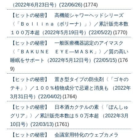
（2022年6月23日号）('22/06/26)
(1774)
【ヒットの秘密】 高機能シャワーヘッドシリーズ
〈「Ｂｏｌｌｉｎａ（ボリーナ）」〉／累計販売本数
１００万本超（2022年5月19日号）('22/05/22)
(1770)
【ヒットの秘密】 一般医療機器認定のアイマスク
〈「ＢＡＫＵＮＥ ＥＹＥ―ＭＡＳＫ」〉／質の高い
睡眠をサポート（2022年5月12日号）('22/05/15)
(176
9)
【ヒットの秘密】 置き型タイプの防虫剤〈「ゴキの
テキ」〉／１００％植物成分で忌避と消臭も （2022年
3月31日号）('22/04/02)
(1764)
【ヒットの秘密】 日本酒カクテルの素〈「ぽんしゅ
グリア」〉／累計販売本数は５０万本超 （2022年3月
10日号）('22/03/13)
(1761)
【ヒットの秘密】 会議室用特化のウェブカメラ