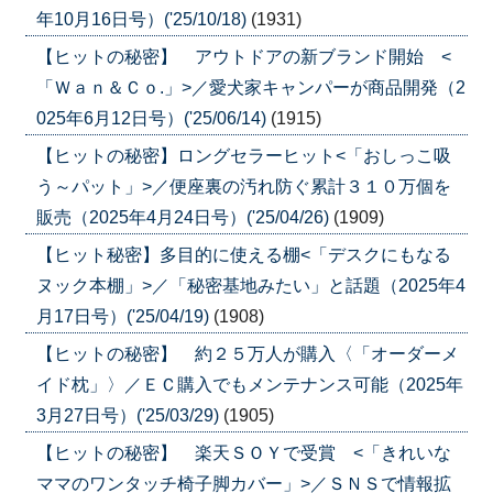
年10月16日号）('25/10/18)
(1931)
【ヒットの秘密】 アウトドアの新ブランド開始 <
「Ｗａｎ＆Ｃｏ.」>／愛犬家キャンパーが商品開発（2
025年6月12日号）('25/06/14)
(1915)
【ヒットの秘密】ロングセラーヒット<「おしっこ吸
う～パット」>／便座裏の汚れ防ぐ累計３１０万個を
販売（2025年4月24日号）('25/04/26)
(1909)
【ヒット秘密】多目的に使える棚<「デスクにもなる
ヌック本棚」>／「秘密基地みたい」と話題（2025年4
月17日号）('25/04/19)
(1908)
【ヒットの秘密】 約２５万人が購入〈「オーダーメ
イド枕」〉／ＥＣ購入でもメンテナンス可能（2025年
3月27日号）('25/03/29)
(1905)
【ヒットの秘密】 楽天ＳＯＹで受賞 <「きれいな
ママのワンタッチ椅子脚カバー」>／ＳＮＳで情報拡