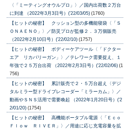
〈「ミーティングオウルプロ」〉／国内出荷数２万台
に到達 （2022年3月3日号）('22/03/05)
(1760)
【ヒットの秘密】 クッション型の多機能寝袋〈「Ｓ
ＯＮＡＥＮＯ」〉／防災プロが監修２．３万個販売
（2022年2月10日号）('22/02/10)
(1757)
【ヒットの秘密】 ボディーケアツール〈「ドクター
エア リカバリーガン」〉／テレワーク需要捉え、１
年強で２５万台出荷 （2022年2月3日号）('22/02/06)
(1
756)
【ヒットの秘密】 累計販売で２・５万台超え〈デジ
タルミラー型ドライブレコーダー「ミラーカム」〉／
動画やＳＮＳ活用で需要喚起 （2022年1月20日号）('2
2/01/20)
(1754)
【ヒットの秘密】 高機能ポータブル電源〈「Ｅｃｏ
Ｆｌｏｗ ＲＩＶＥＲ」〉／用途に応じ充電容量を拡