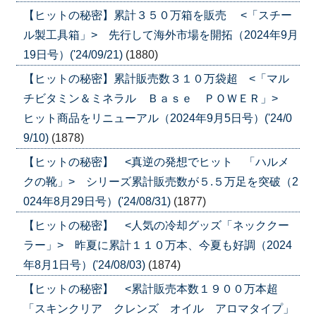
【ヒットの秘密】累計３５０万箱を販売 <「スチー
ル製工具箱」> 先行して海外市場を開拓（2024年9月
19日号）('24/09/21)
(1880)
【ヒットの秘密】累計販売数３１０万袋超 <「マル
チビタミン＆ミネラル Ｂａｓｅ ＰＯＷＥＲ」>
ヒット商品をリニューアル（2024年9月5日号）('24/0
9/10)
(1878)
【ヒットの秘密】 <真逆の発想でヒット 「ハルメ
クの靴」> シリーズ累計販売数が５.５万足を突破（2
024年8月29日号）('24/08/31)
(1877)
【ヒットの秘密】 <人気の冷却グッズ「ネッククー
ラー」> 昨夏に累計１１０万本、今夏も好調（2024
年8月1日号）('24/08/03)
(1874)
【ヒットの秘密】 <累計販売本数１９００万本超
「スキンクリア クレンズ オイル アロマタイプ」