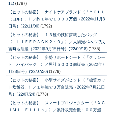
11)
(1797)
【ヒットの秘密】 ナイトケアブランド〈「ＹＯＬＵ
（ヨル）」〉／約１年で１０００万個（2022年11月3
日号）('22/11/06)
(1792)
【ヒットの秘密】 １３種の技術搭載したバッグ
〈「ＬＩＦＥＰＡＣＫ２・０」〉／太陽光パネルで災
害時も活躍（2022年9月15日号）('22/09/18)
(1785)
【ヒットの秘密】 姿勢サポートシート〈「クラシー
ト ハイバック」〉／累計５０００個販売（2022年7
月28日号）('22/07/30)
(1779)
【ヒットの秘密】 小型サイズがヒット〈「糖質カッ
ト炊飯器」〉／１年強で３万台販売（2022年7月21日
号）('22/07/24)
(1778)
【ヒットの秘密】 スマートプロジェクター〈「ＸＧ
ＩＭＩ Ｅｌｆｉｎ」〉／累計販売台数１００万超