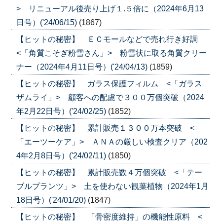
> リニューアル後売り上げ１.５倍に（2024年6月13
日号）('24/06/15)
(1867)
【ヒットの秘密】 ＥＣモールなどで売れ行き好調
<「角質こそぎ粉雪さん」> 粉雪状に取る角質クリー
ナー（2024年4月11日号）('24/04/13)
(1859)
【ヒットの秘密】 ガラス保護フィルム <「ガラス
ザムライ」> 顧客への配慮で３００万個突破（2024
年2月22日号）('24/02/25)
(1852)
【ヒットの秘密】 累計販売１３００万本突破 <
「エーツーケア」> ＡＮＡの厳しい検査クリア（202
4年2月8日号）('24/02/11)
(1850)
【ヒットの秘密】 累計販売数４万個突破 <「テー
ブルプランツ」> 土を使わない観葉植物（2024年1月
18日号）('24/01/20)
(1847)
【ヒットの秘密】 「骨密度維持」の機能性原料 <