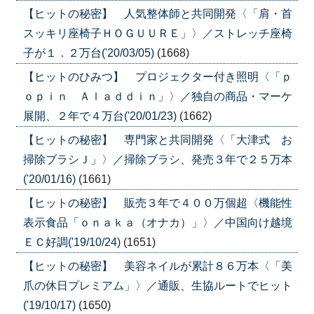
【ヒットの秘密】 人気整体師と共同開発〈「肩・首
スッキリ座椅子ＨＯＧＵＵＲＥ」〉／ストレッチ座椅
子が１．２万台('20/03/05)
(1668)
【ヒットのひみつ】 プロジェクター付き照明〈「ｐ
ｏｐｉｎ Ａｌａｄｄｉｎ」〉／独自の商品・マーケ
展開、２年で４万台('20/01/23)
(1662)
【ヒットの秘密】 専門家と共同開発〈「大津式 お
掃除ブラシＪ」〉／掃除ブラシ、発売３年で２５万本
('20/01/16)
(1661)
【ヒットの秘密】 販売３年で４００万個超〈機能性
表示食品「ｏｎａｋａ（オナカ）」〉／中国向け越境
ＥＣ好調('19/10/24)
(1651)
【ヒットの秘密】 美容ネイルが累計８６万本〈「美
爪の休日プレミアム」〉／通販、生協ルートでヒット
('19/10/17)
(1650)