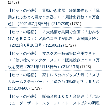
(1737)
【ヒットの秘密】 電動かき氷器 冷凍果物も〈「電
動ふわふわとろ雪かき氷器」〉／累計出荷数７０万台
超に（2021年7月8日号）('21/07/08)
(1731)
【ヒットの秘密】 ３大銘菓が共同で企画〈「おみや
げんきＢＯＸ」〉／異色コラボが話題、応援購入続く
（2021年6月10日号）('21/06/12)
(1727)
【ヒットの秘密】 マスクの一時保管に利用できる
〈「使い捨てマスクケース」〉／販売総数は５００万
枚を突破（2021年5月13日号）('21/05/16)
(1723)
【ヒットの秘密】 家トレ５分のグッズ人気〈「スリ
ムルームステッパー」〉／踏み台運動器が７．５万台
に('21/04/08)
(1719)
【ヒットの秘密】 販売台数１００万台到達〈「バル
ミューダ・ザ・トースター」〉／トースト以外の調理