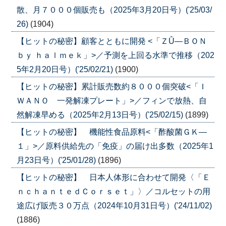
散、月７０００個販売も（2025年3月20日号）('25/03/
26)
(1904)
【ヒットの秘密】顧客とともに開発 <「ＺÛ―ＢＯＮ
ｂｙ ｈａｌｍｅｋ」>／予測を上回る水準で推移（202
5年2月20日号）('25/02/21)
(1900)
【ヒットの秘密】累計販売数約８０００個突破<「Ｉ
ＷＡＮＯ 一発解凍プレート」>／フィンで放熱、自
然解凍早める（2025年2月13日号）('25/02/15)
(1899)
【ヒットの秘密】 機能性食品原料<「酢酸菌ＧＫ―
１」>／原料供給先の「免疫」の届け出多数（2025年1
月23日号）('25/01/28)
(1896)
【ヒットの秘密】 日本人体形に合わせて開発〈「Ｅ
ｎｃｈａｎｔｅｄＣｏｒｓｅｔ」〉／コルセットの用
途広げ販売３０万点（2024年10月31日号）('24/11/02)
(1886)