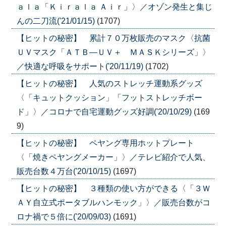
ａｌａ「Ｋｉｒａｌａ Ａｉｒ」〉／オゾン発生と集じ
んの二刀流('21/01/15)
(1707)
【ヒットの秘密】 累計７０万枚販売のマスク〈抗菌
ＵＶマスク「ＡＴＢ―ＵＶ＋ ＭＡＳＫシリーズ」〉
／快適な呼吸をサポート('20/11/19)
(1702)
【ヒットの秘密】 人気のストレッチ運動系グッズ
〈「キュットクッション」「フットストレッチボー
ド」〉／コロナで自宅運動グッズ好調('20/10/29)
(169
9)
【ヒットの秘密】 ペヤング専用ホットプレート
〈「焼きペヤングメーカー」〉／テレビ紹介で人気、
販売台数４万台('20/10/15)
(1697)
【ヒットの秘密】 ３種類の使い方ができる〈「３Ｗ
ＡＹ自立式ポータブルハンモック」〉／販売台数がコ
ロナ禍で５倍に('20/09/03)
(1691)