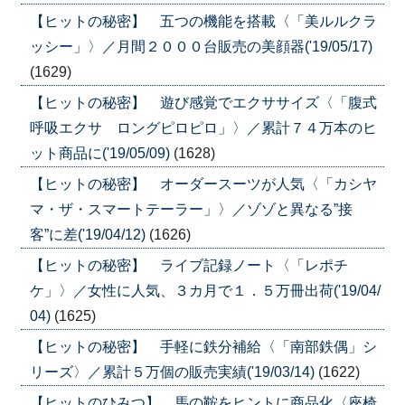
【ヒットの秘密】 五つの機能を搭載〈「美ルルクラ
ッシー」〉／月間２０００台販売の美顔器('19/05/17)
(1629)
【ヒットの秘密】 遊び感覚でエクササイズ〈「腹式
呼吸エクサ ロングピロピロ」〉／累計７４万本のヒ
ット商品に('19/05/09)
(1628)
【ヒットの秘密】 オーダースーツが人気〈「カシヤ
マ・ザ・スマートテーラー」〉／ゾゾと異なる”接
客”に差('19/04/12)
(1626)
【ヒットの秘密】 ライブ記録ノート〈「レポチ
ケ」〉／女性に人気、３カ月で１．５万冊出荷('19/04/
04)
(1625)
【ヒットの秘密】 手軽に鉄分補給〈「南部鉄偶」シ
リーズ〉／累計５万個の販売実績('19/03/14)
(1622)
【ヒットのひみつ】 馬の鞍をヒントに商品化〈座椅