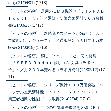
にも('21/04/01)
(1718)
【ヒットの秘密】 足用のＥＭＳ機器〈「ＳＩＸＰＡＤ
ＦｏｏｔＦｉｔ」〉／通販・訪販含め累計５０万台販
売('21/03/25)
(1717)
【ヒットの秘密】 新感覚のスイーツが好評〈「叩い
て飲むバナナジュース」〉／通販開始５カ月で１万本
販売('21/03/18)
(1716)
【ヒットの秘密】 消しゴムのシードと共同で開発
〈「ＳＥＥＤ Ｒａｄａｒ 消しゴム 文具コラボッ
チ」〉／月２００本売れるコラボ腕時計('21/02/12)
(17
11)
【ヒットの秘密】 シリーズ累計１００万個突破〈パ
ーソナル空気清浄機「ＰＵＲＥ ＳＵＰＰＬＹ」〉／
第三者機関で性能データ取得('21/02/04)
(1710)
【ヒットの秘密】 二つの空気清浄機能を装備〈Ｋｉｒ