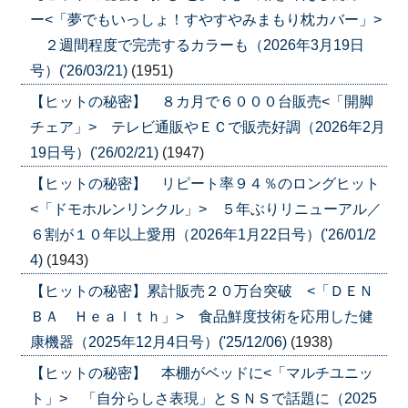
ー<「夢でもいっしょ！すやすやみまもり枕カバー」>
２週間程度で完売するカラーも（2026年3月19日
号）('26/03/21)
(1951)
【ヒットの秘密】 ８カ月で６０００台販売<「開脚
チェア」> テレビ通販やＥＣで販売好調（2026年2月
19日号）('26/02/21)
(1947)
【ヒットの秘密】 リピート率９４％のロングヒット
<「ドモホルンリンクル」> ５年ぶりリニューアル／
６割が１０年以上愛用（2026年1月22日号）('26/01/2
4)
(1943)
【ヒットの秘密】累計販売２０万台突破 <「ＤＥＮ
ＢＡ Ｈｅａｌｔｈ」> 食品鮮度技術を応用した健
康機器（2025年12月4日号）('25/12/06)
(1938)
【ヒットの秘密】 本棚がベッドに<「マルチユニッ
ト」> 「自分らしさ表現」とＳＮＳで話題に（2025