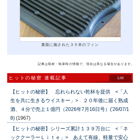
裏面に施された３５本のフィン
記事は取材・執筆時の情報で、現在は異なる場合があります。
ヒットの秘密 連載記事
List
【ヒットの秘密】 忘れられない乾杯を提供 <「人
生を共に生きるウイスキー」> ２０年後に届く熟成
酒、４分で売上１億円（2026年7月16日号）('26/07/1
8)
(1967)
【ヒットの秘密】シリーズ累計１３９万台に <「ネ
ッククーラーＬｉｔｅ」> あえて有線、軽量で安心