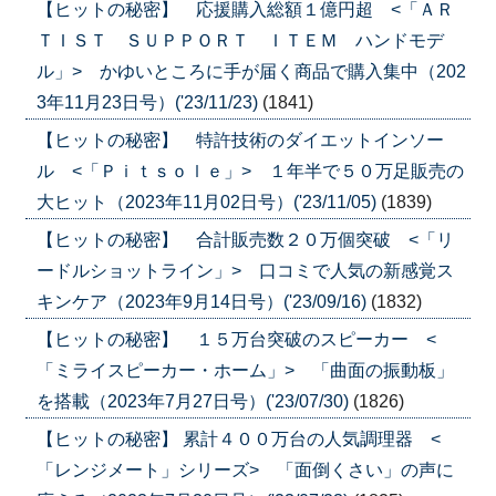
【ヒットの秘密】 応援購入総額１億円超 <「ＡＲ
ＴＩＳＴ ＳＵＰＰＯＲＴ ＩＴＥＭ ハンドモデ
ル」> かゆいところに手が届く商品で購入集中（202
3年11月23日号）('23/11/23)
(1841)
【ヒットの秘密】 特許技術のダイエットインソー
ル <「Ｐｉｔｓｏｌｅ」> １年半で５０万足販売の
大ヒット（2023年11月02日号）('23/11/05)
(1839)
【ヒットの秘密】 合計販売数２０万個突破 <「リ
ードルショットライン」> 口コミで人気の新感覚ス
キンケア（2023年9月14日号）('23/09/16)
(1832)
【ヒットの秘密】 １５万台突破のスピーカー <
「ミライスピーカー・ホーム」> 「曲面の振動板」
を搭載（2023年7月27日号）('23/07/30)
(1826)
【ヒットの秘密】 累計４００万台の人気調理器 <
「レンジメート」シリーズ> 「面倒くさい」の声に