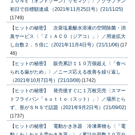
ＺＯＮＥ（オンドゾーン）リモマグ」〉／クラファン
初日で目標額達成 （2021年11月25日号）('21/11/25)
(1749)
【ヒットの秘密】 次亜塩素酸水溶液の空間除菌・消
臭サービス〈「ＺｉＡＣＯ（ジアコ）」〉／用途拡大
し台数２．５倍に（2021年11月4日号）('21/11/06)
(17
46)
【ヒットの秘密】 販売累計１１０万個超え〈「食べ
られる歯がため」〉／ニーズ応える改善を繰り返し
（2021年10月7日号）('21/10/08)
(1742)
【ヒットの秘密】 発売後すぐに１万枚完売〈スマー
トフライパン「ｓｕｔｔｏ（スット）」〉／場所とら
ず、形がＳＮＳで話題（2021年9月2日号）('21/09/02)
(1737)
【ヒットの秘密】 電動かき氷器 冷凍果物も〈「電
動ふわふわとろ雪かき氷器」〉／累計出荷数７０万台