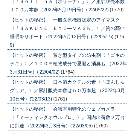
〈「Ｂｏｌｌｉｎａ（ボリーナ）」〉／累計販売本数
１００万本超（2022年5月19日号）('22/05/22)
(1770)
【ヒットの秘密】 一般医療機器認定のアイマスク
〈「ＢＡＫＵＮＥ ＥＹＥ―ＭＡＳＫ」〉／質の高い
睡眠をサポート（2022年5月12日号）('22/05/15)
(176
9)
【ヒットの秘密】 置き型タイプの防虫剤〈「ゴキの
テキ」〉／１００％植物成分で忌避と消臭も （2022年
3月31日号）('22/04/02)
(1764)
【ヒットの秘密】 日本酒カクテルの素〈「ぽんしゅ
グリア」〉／累計販売本数は５０万本超 （2022年3月
10日号）('22/03/13)
(1761)
【ヒットの秘密】 会議室用特化のウェブカメラ
〈「ミーティングオウルプロ」〉／国内出荷数２万台
に到達 （2022年3月3日号）('22/03/05)
(1760)