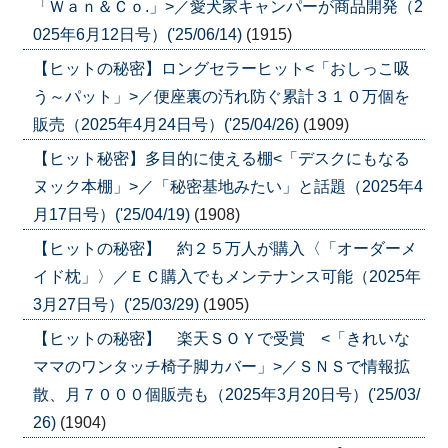
「Ｗａｎ＆Ｃｏ.」>／愛犬家キャンパーが商品開発（2
025年6月12日号）('25/06/14)
(1915)
【ヒットの秘密】ロングセラーヒット<「おしっこ吸
う～パット」>／便座裏の汚れ防ぐ累計３１０万個を
販売（2025年4月24日号）('25/04/26)
(1909)
【ヒット秘密】多目的に使える棚<「デスクにもなる
ヌック本棚」>／「秘密基地みたい」と話題（2025年4
月17日号）('25/04/19)
(1908)
【ヒットの秘密】 約２５万人が購入〈「オーダーメ
イド枕」〉／ＥＣ購入でもメンテナンス可能（2025年
3月27日号）('25/03/29)
(1905)
【ヒットの秘密】 楽天ＳＯＹで受賞 <「きれいな
ママのワンタッチ椅子脚カバー」>／ＳＮＳで情報拡
散、月７０００個販売も（2025年3月20日号）('25/03/
26)
(1904)