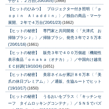
子が１．２万台('20/03/05)
(1668)
【ヒットのひみつ】 プロジェクター付き照明〈「ｐ
ｏｐｉｎ Ａｌａｄｄｉｎ」〉／独自の商品・マーケ
展開、２年で４万台('20/01/23)
(1662)
【ヒットの秘密】 専門家と共同開発〈「大津式 お
掃除ブラシＪ」〉／掃除ブラシ、発売３年で２５万本
('20/01/16)
(1661)
【ヒットの秘密】 販売３年で４００万個超〈機能性
表示食品「ｏｎａｋａ（オナカ）」〉／中国向け越境
ＥＣ好調('19/10/24)
(1651)
【ヒットの秘密】 美容ネイルが累計８６万本〈「美
爪の休日プレミアム」〉／通販、生協ルートでヒット
('19/10/17)
(1650)
【ヒットの秘密】 うるおいをプラス〈「キッチンセ
ーフ タイムロッキングコンテナ」〉／ＳＮＳでバズ