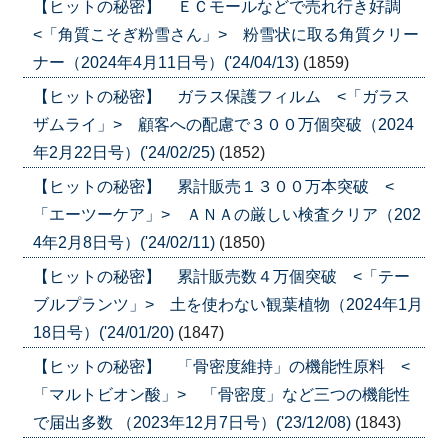
【ヒットの秘密】 ＥＣモールなどで売れ行き好調
<「角質こそぎ粉雪さん」> 粉雪状に取る角質クリー
ナー（2024年4月11日号）('24/04/13)
(1859)
【ヒットの秘密】 ガラス保護フィルム <「ガラス
ザムライ」> 顧客への配慮で３００万個突破（2024
年2月22日号）('24/02/25)
(1852)
【ヒットの秘密】 累計販売１３００万本突破 <
「エーツーケア」> ＡＮＡの厳しい検査クリア（202
4年2月8日号）('24/02/11)
(1850)
【ヒットの秘密】 累計販売数４万個突破 <「テー
ブルプランツ」> 土を使わない観葉植物（2024年1月
18日号）('24/01/20)
(1847)
【ヒットの秘密】 「骨密度維持」の機能性原料 <
「マルトビオン酸」> 「骨密度」など三つの機能性
で届出多数 （2023年12月7日号）('23/12/08)
(1843)