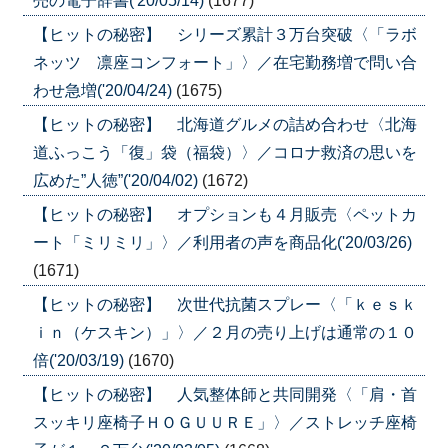
売の電子辞書('20/05/14)
(1677)
【ヒットの秘密】 シリーズ累計３万台突破〈「ラボ
ネッツ 凛座コンフォート」〉／在宅勤務増で問い合
わせ急増('20/04/24)
(1675)
【ヒットの秘密】 北海道グルメの詰め合わせ〈北海
道ふっこう「復」袋（福袋）〉／コロナ救済の思いを
広めた”人徳”('20/04/02)
(1672)
【ヒットの秘密】 オプションも４月販売〈ペットカ
ート「ミリミリ」〉／利用者の声を商品化('20/03/26)
(1671)
【ヒットの秘密】 次世代抗菌スプレー〈「ｋｅｓｋ
ｉｎ（ケスキン）」〉／２月の売り上げは通常の１０
倍('20/03/19)
(1670)
【ヒットの秘密】 人気整体師と共同開発〈「肩・首
スッキリ座椅子ＨＯＧＵＵＲＥ」〉／ストレッチ座椅