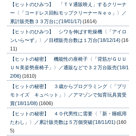
【ヒットのひみつ】 「ＴＶ通販映え」するクリーナ
ー〈「コードレス回転モップクリーナーＮｅｏ」〉／
累計販売数３３万台に('19/01/17)
(1614)
【ヒットのひみつ】 シワを伸ばす乾燥機〈「アイロ
ンいら〜ず」〉／目標販売台数は１万台('18/12/14)
(16
11)
【ヒットの秘密】 機能性の座椅子〈「背筋がＧＵＵ
ＵＮ美姿勢座椅子」〉／通販などで３２万台販売('18/1
2/06)
(1610)
【ヒットの秘密】 ３歳からプログラミング〈「プリ
モトイズ キュベット」〉／アマゾンで知育玩具賞受
賞('18/11/08)
(1606)
【ヒットの秘密】 ４０代男性に需要〈「新・睡眠用
たわし」〉／累計販売数は５万個突破('18/11/01)
(160
5)