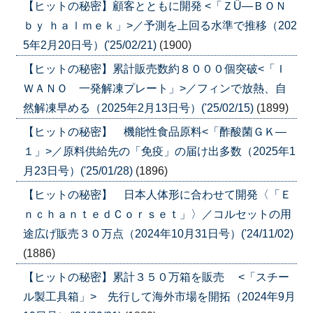
【ヒットの秘密】顧客とともに開発 <「ＺÛ―ＢＯＮ
ｂｙ ｈａｌｍｅｋ」>／予測を上回る水準で推移（202
5年2月20日号）('25/02/21)
(1900)
【ヒットの秘密】累計販売数約８０００個突破<「Ｉ
ＷＡＮＯ 一発解凍プレート」>／フィンで放熱、自
然解凍早める（2025年2月13日号）('25/02/15)
(1899)
【ヒットの秘密】 機能性食品原料<「酢酸菌ＧＫ―
１」>／原料供給先の「免疫」の届け出多数（2025年1
月23日号）('25/01/28)
(1896)
【ヒットの秘密】 日本人体形に合わせて開発〈「Ｅ
ｎｃｈａｎｔｅｄＣｏｒｓｅｔ」〉／コルセットの用
途広げ販売３０万点（2024年10月31日号）('24/11/02)
(1886)
【ヒットの秘密】累計３５０万箱を販売 <「スチー
ル製工具箱」> 先行して海外市場を開拓（2024年9月