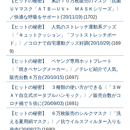
【ヒットの秘密】 累計７０万枚販売のマスク〈抗菌
ＵＶマスク「ＡＴＢ―ＵＶ＋ ＭＡＳＫシリーズ」〉
／快適な呼吸をサポート('20/11/19)
(1702)
【ヒットの秘密】 人気のストレッチ運動系グッズ
〈「キュットクッション」「フットストレッチボー
ド」〉／コロナで自宅運動グッズ好調('20/10/29)
(169
9)
【ヒットの秘密】 ペヤング専用ホットプレート
〈「焼きペヤングメーカー」〉／テレビ紹介で人気、
販売台数４万台('20/10/15)
(1697)
【ヒットの秘密】 ３種類の使い方ができる〈「３Ｗ
ＡＹ自立式ポータブルハンモック」〉／販売台数がコ
ロナ禍で５倍に('20/09/03)
(1691)
【ヒットの秘密】 ６万枚販売のシルクマスク〈「洗
える夏用絹マスク」〉／抗ウイルスフィルター入りも
発売('20/08/27)
(1690)