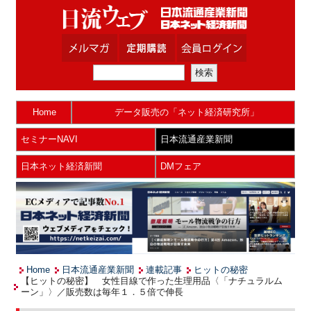
Home
データ販売の「ネット経済研究所」
セミナーNAVI
日本流通産業新聞
日本ネット経済新聞
DMフェア
Home
日本流通産業新聞
連載記事
ヒットの秘密
【ヒットの秘密】 女性目線で作った生理用品〈「ナチュラルム
ーン」〉／販売数は毎年１．５倍で伸長