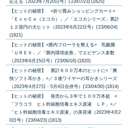
応える（2023年7月20日号）('23/07/23)
(1825)
【ヒットの秘密】 <折り畳みショッピングカート>
「ＥｃｏＣａ（エコカ）」／「エコカシリーズ」累計
１２億円の大ヒット（2023年6月22日号）('23/06/24)
(1821)
【ヒットの秘密】<膣内フローラを整える> 乳酸菌
「ＵＲＥＸ」／「膣内環境改善」でエビデンス多数
（2023年6月15日号）('23/06/18)
(1820)
【ヒットの秘密】 累計６００万本のヒットに<「爽
快ソフト耳かき」>／３連ワイヤーの耳かきシリーズ
（2023年4月27日・5月4日合併号）('23/04/30)
(1814)
【ヒットの秘密】 発売から３年で１００万本超 <
「フラコラ ヒト幹細胞培養エキス原液 ＬＰ」>／
「ヒト幹細胞培養エキス原液」の美容液（2023年4月2
0日号）('23/04/23)
(1813)