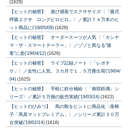
(1629)
【ヒットの秘密】 遊び感覚でエクササイズ〈「腹式
呼吸エクサ ロングピロピロ」〉／累計７４万本のヒ
ット商品に('19/05/09)
(1628)
【ヒットの秘密】 オーダースーツが人気〈「カシヤ
マ・ザ・スマートテーラー」〉／ゾゾと異なる”接
客”に差('19/04/12)
(1626)
【ヒットの秘密】 ライブ記録ノート〈「レポチ
ケ」〉／女性に人気、３カ月で１．５万冊出荷('19/04/
04)
(1625)
【ヒットの秘密】 手軽に鉄分補給〈「南部鉄偶」シ
リーズ〉／累計５万個の販売実績('19/03/14)
(1622)
【ヒットのひみつ】 馬の鞍をヒントに商品化〈座椅
子「馬具マットプレミアム」〉／シリーズ累計３０万
台突破('19/02/14)
(1618)