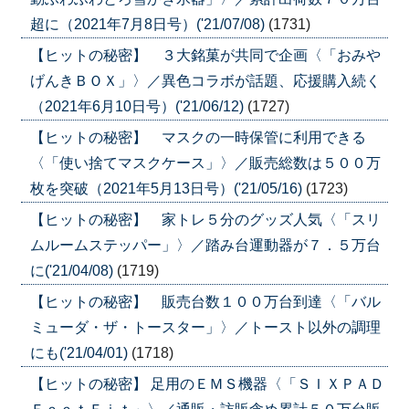
超に（2021年7月8日号）('21/07/08)
(1731)
【ヒットの秘密】 ３大銘菓が共同で企画〈「おみや
げんきＢＯＸ」〉／異色コラボが話題、応援購入続く
（2021年6月10日号）('21/06/12)
(1727)
【ヒットの秘密】 マスクの一時保管に利用できる
〈「使い捨てマスクケース」〉／販売総数は５００万
枚を突破（2021年5月13日号）('21/05/16)
(1723)
【ヒットの秘密】 家トレ５分のグッズ人気〈「スリ
ムルームステッパー」〉／踏み台運動器が７．５万台
に('21/04/08)
(1719)
【ヒットの秘密】 販売台数１００万台到達〈「バル
ミューダ・ザ・トースター」〉／トースト以外の調理
にも('21/04/01)
(1718)
【ヒットの秘密】 足用のＥＭＳ機器〈「ＳＩＸＰＡＤ