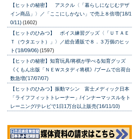
【ヒットの秘密】 アスクル〈「暮らしになじむデザ
イン商品」〉／「ここにしかない」で売上８倍増('18/1
0/11)
(1602)
【ヒットのひみつ】 ボイス練習グッズ〈「ＵＴＡＥ
Ｔ（ウタエット）」〉／総合通販で８．３万個のヒッ
ト('18/09/06)
(1597)
【ヒットの秘密】知育玩具/将棋が学べる知育グッズ
《くもん出版「ＮＥＷスタディ将棋》/ブームで出荷台
数急増('17/07/07)
【ヒットのひみつ】振動マシン 富士メディック日本
「ライフフィットトレーナー」/インナーマッスルをト
レーニング/テレビで1日1万台以上販売('16/11/10)