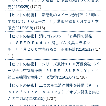
ＦｏｏｔＦｉｔ」〉／通販・訪販含め累計５０万台販
売('21/03/25)
(1717)
【ヒットの秘密】 新感覚のスイーツが好評〈「叩い
て飲むバナナジュース」〉／通販開始５カ月で１万本
販売('21/03/18)
(1716)
【ヒットの秘密】 消しゴムのシードと共同で開発
〈「ＳＥＥＤ Ｒａｄａｒ 消しゴム 文具コラボッ
チ」〉／月２００本売れるコラボ腕時計('21/02/12)
(17
11)
【ヒットの秘密】 シリーズ累計１００万個突破〈パ
ーソナル空気清浄機「ＰＵＲＥ ＳＵＰＰＬＹ」〉／
第三者機関で性能データ取得('21/02/04)
(1710)
【ヒットの秘密】 二つの空気清浄機能を装備〈Ｋｉｒ
ａｌａ「Ｋｉｒａｌａ Ａｉｒ」〉／オゾン発生と集じ
んの二刀流('21/01/15)
(1707)