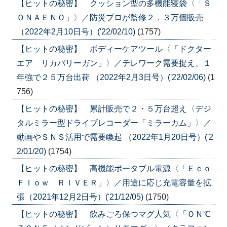
【ヒットの秘密】 クッション型の多機能寝袋〈「Ｓ
ＯＮＡＥＮＯ」〉／防災プロが監修２．３万個販売
（2022年2月10日号）('22/02/10)
(1757)
【ヒットの秘密】 ボディーケアツール〈「ドクター
エア リカバリーガン」〉／テレワーク需要捉え、１
年強で２５万台出荷 （2022年2月3日号）('22/02/06)
(1
756)
【ヒットの秘密】 累計販売で２・５万台超え〈デジ
タルミラー型ドライブレコーダー「ミラーカム」〉／
動画やＳＮＳ活用で需要喚起 （2022年1月20日号）('2
2/01/20)
(1754)
【ヒットの秘密】 高機能ポータブル電源〈「Ｅｃｏ
Ｆｌｏｗ ＲＩＶＥＲ」〉／用途に応じ充電容量を拡
張（2021年12月2日号）('21/12/05)
(1750)
【ヒットの秘密】 飲みごろ保つマグ人気〈「ＯＮ℃