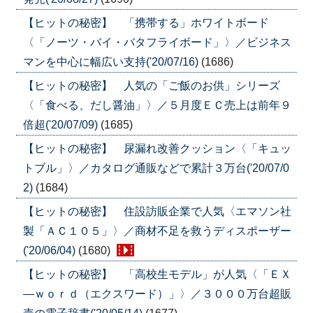
【ヒットの秘密】 「携帯する」ホワイトボード
〈「ノーツ・バイ・バタフライボード」〉／ビジネス
マンを中心に幅広い支持('20/07/16)
(1686)
【ヒットの秘密】 人気の「ご飯のお供」シリーズ
〈「食べる、だし醤油」〉／５月度ＥＣ売上は前年９
倍超('20/07/09)
(1685)
【ヒットの秘密】 尿漏れ改善クッション〈「キュッ
トブル」〉／カタログ通販などで累計３万台('20/07/0
2)
(1684)
【ヒットの秘密】 住設訪販企業で人気〈エマソン社
製「ＡＣ１０５」〉／商材不足を救うディスポーザー
('20/06/04)
(1680)
【ヒットの秘密】 「高校生モデル」が人気〈「ＥＸ
―ｗｏｒｄ（エクスワード）」〉／３０００万台超販