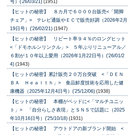
号）('26/03/21)
(1951)
【ヒットの秘密】 ８カ月で６０００台販売<「開脚
チェア」> テレビ通販やＥＣで販売好調（2026年2月
19日号）('26/02/21)
(1947)
【ヒットの秘密】 リピート率９４％のロングヒット
<「ドモホルンリンクル」> ５年ぶりリニューアル／
６割が１０年以上愛用（2026年1月22日号）('26/01/2
4)
(1943)
【ヒットの秘密】累計販売２０万台突破 <「ＤＥＮ
ＢＡ Ｈｅａｌｔｈ」> 食品鮮度技術を応用した健
康機器（2025年12月4日号）('25/12/06)
(1938)
【ヒットの秘密】 本棚がベッドに<「マルチユニッ
ト」> 「自分らしさ表現」とＳＮＳで話題に（2025
年10月16日号）('25/10/18)
(1931)
【ヒットの秘密】 アウトドアの新ブランド開始 <