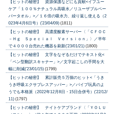
【ヒットの秘密】 資源保護などにも貢献<イフユー
ケア「１００％ナチュラル高吸水／リユーザブルペー
パータオル」>／１６倍の吸水力、繰り返し使える（2
023年4月6日号）('23/04/09)
(1811)
【ヒットの秘密】 高濃度酸素サーバー〈「ＣＦＯＣ
－Ｈｇ Ｓｐｅｃｉａｌ Ｖｅｒｓｉｏｎ」〉／半年
で４０００台売れた機器を刷新('23/01/21)
(1800)
【ヒットの秘密】 文字をなぞるだけでテキスト化<
「ペン型翻訳スキャナー」>／文字起こしの手間を大
幅に削減('23/01/15)
(1799)
【ヒットの秘密】 累計販売５万個のヒット<「うき
うき呼吸エクサブレスアッパー」>／パイプ玩具のよ
うでも本格派（2022年12月8日・15日合併号）('22/12/
11)
(1797)
【ヒットの秘密】 ナイトケアブランド〈「ＹＯＬＵ