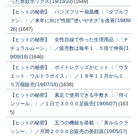
った禁欲ボックス('19/10/10)
(1649)
【ヒットの秘密】 ハンズフリー扇風機〈「ダブルフ
ァン」〉／来年に向け”性能””使いやすさ”を改善('19/09/
26)
(1647)
【ヒットの秘密】 女性目線で作った生理用品〈「ナ
チュラルムーン」〉／販売数は毎年１．５倍で伸長('1
9/09/19)
(1646)
【ヒットの秘密】 ボイトレグッズがヒット〈「ウタ
エット ウルトラボイス」〉／１８年１１月から１．
５万個販売('19/07/18)
(1638)
【ヒットの秘密】 素足で使用できる中敷き〈「侍イ
ンソール」〉／１日で３０００足販売('19/06/27)
(163
5)
【ヒットの秘密】 五つの機能を搭載〈「美ルルクラ
ッシー」〉／月間２０００台販売の美顔器('19/05/17)