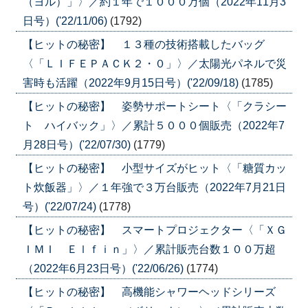
（ヨル）」〉／約１年で１０００万個（2022年11月3
日号）('22/11/06)
(1792)
【ヒットの秘密】 １３種の技術搭載したバッグ
〈「ＬＩＦＥＰＡＣＫ２・０」〉／太陽光パネルで災
害時も活躍（2022年9月15日号）('22/09/18)
(1785)
【ヒットの秘密】 姿勢サポートシート〈「クラシー
ト ハイバック」〉／累計５０００個販売（2022年7
月28日号）('22/07/30)
(1779)
【ヒットの秘密】 小型サイズがヒット〈「糖質カッ
ト炊飯器」〉／１年強で３万台販売（2022年7月21日
号）('22/07/24)
(1778)
【ヒットの秘密】 スマートプロジェクター〈「ＸＧ
ＩＭＩ Ｅｌｆｉｎ」〉／累計販売台数１００万超
（2022年6月23日号）('22/06/26)
(1774)
【ヒットの秘密】 高機能シャワーヘッドシリーズ