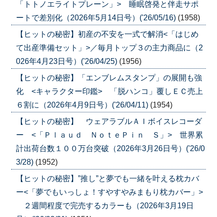
「トトノエライトプレーン」> 睡眠啓発と伴走サポ
ートで差別化（2026年5月14日号）('26/05/16)
(1958)
【ヒットの秘密】初産の不安を一式で解消<「はじめ
て出産準備セット」>／毎月トップ３の主力商品に（2
026年4月23日号）('26/04/25)
(1956)
【ヒットの秘密】「エンブレムスタンプ」の展開も強
化 <キャラクター印鑑> 「脱ハンコ」覆しＥＣ売上
６割に（2026年4月9日号）('26/04/11)
(1954)
【ヒットの秘密】 ウェアラブルＡＩボイスレコーダ
ー <「Ｐｌａｕｄ ＮｏｔｅＰｉｎ Ｓ」> 世界累
計出荷台数１００万台突破（2026年3月26日号）('26/0
3/28)
(1952)
【ヒットの秘密】”推し”と夢でも一緒を叶える枕カバ
ー<「夢でもいっしょ！すやすやみまもり枕カバー」>
２週間程度で完売するカラーも（2026年3月19日