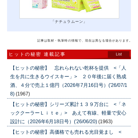
「ナチュラムーン」
記事は取材・執筆時の情報で、現在は異なる場合があります。
ヒットの秘密 連載記事
List
【ヒットの秘密】 忘れられない乾杯を提供 <「人
生を共に生きるウイスキー」> ２０年後に届く熟成
酒、４分で売上１億円（2026年7月16日号）('26/07/1
8)
(1967)
【ヒットの秘密】シリーズ累計１３９万台に <「ネ
ッククーラーＬｉｔｅ」> あえて有線、軽量で安心
設計に（2026年6月18日号）('26/06/20)
(1963)
【ヒットの秘密】高価格でも売れる光目覚まし <