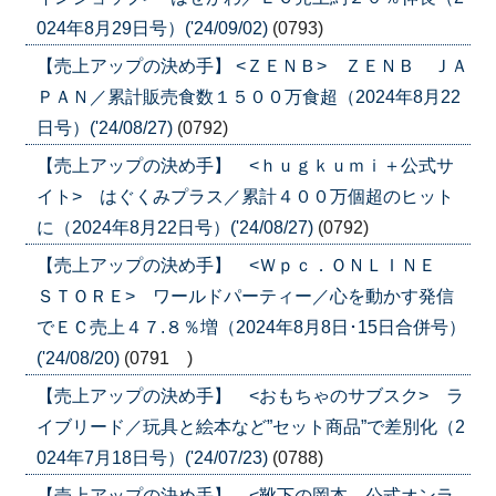
024年8月29日号）('24/09/02)
(0793)
【売上アップの決め手】 <ＺＥＮＢ> ＺＥＮＢ ＪＡ
ＰＡＮ／累計販売食数１５００万食超（2024年8月22
日号）('24/08/27)
(0792)
【売上アップの決め手】 <ｈｕｇｋｕｍｉ＋公式サ
イト> はぐくみプラス／累計４００万個超のヒット
に（2024年8月22日号）('24/08/27)
(0792)
【売上アップの決め手】 <Ｗｐｃ．ＯＮＬＩＮＥ
ＳＴＯＲＥ> ワールドパーティー／心を動かす発信
でＥＣ売上４７.８％増（2024年8月8日･15日合併号）
('24/08/20)
(0791 )
【売上アップの決め手】 <おもちゃのサブスク> ラ
イブリード／玩具と絵本など”セット商品”で差別化（2
024年7月18日号）('24/07/23)
(0788)
【売上アップの決め手】 <靴下の岡本 公式オンラ