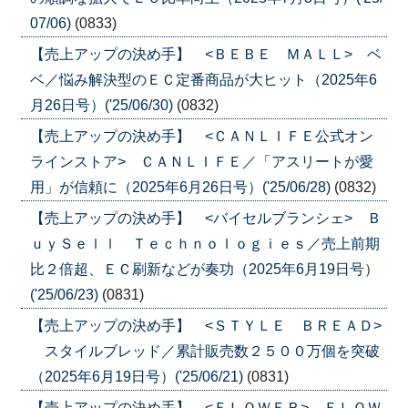
07/06)
(0833)
【売上アップの決め手】 <ＢＥＢＥ ＭＡＬＬ> ベ
ベ／悩み解決型のＥＣ定番商品が大ヒット（2025年6
月26日号）('25/06/30)
(0832)
【売上アップの決め手】 <ＣＡＮＬＩＦＥ公式オン
ラインストア> ＣＡＮＬＩＦＥ／「アスリートが愛
用」が信頼に（2025年6月26日号）('25/06/28)
(0832)
【売上アップの決め手】 <バイセルブランシェ> Ｂ
ｕｙＳｅｌｌ Ｔｅｃｈｎｏｌｏｇｉｅｓ／売上前期
比２倍超、ＥＣ刷新などが奏功（2025年6月19日号）
('25/06/23)
(0831)
【売上アップの決め手】 <ＳＴＹＬＥ ＢＲＥＡＤ>
スタイルブレッド／累計販売数２５００万個を突破
（2025年6月19日号）('25/06/21)
(0831)
【売上アップの決め手】 <ＦＬＯＷＥＲ> ＦＬＯＷ