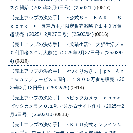
スク開始（2025年3月6日号）('25/03/11)
(0817)
【売上アップの決め手】 <公式ＳＨＩＫＡＲＩ Ｓ
ｅｅｍｅ．> 長寿乃里／限定販売戦略で１４０万個
超販売（2025年2月27日号）('25/03/04)
(0816)
【売上アップの決め手】 <犬猫生活> 犬猫生活／Ｅ
Ｃ利用者３０万人超に（2025年2月27日号）('25/03/0
4)
(0816)
【売上アップの決め手】 <つくりおき．ｊｐ> Ａｎ
ｔｗａｙ／サービス５周年、１８００万食を販売（20
25年2月13日号）('25/02/25)
(0814)
【売上アップの決め手】 <ビックカメラ．ｃｏｍ>
ビックカメラ／０.１秒で分かるサイト作り（2025年2
月6日号）('25/02/10)
(0813)
【売上アップの決め手】 <ＫｉＵ公式オンラインシ
ョップ> ワールドパーティー／検索機能向上で５