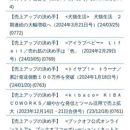
4)
【売上アップの決め手】 <犬猫生活> 犬猫生活 ２
期連続の大幅増収へ（2024年3月21日号）('24/03/25)
(0772)
【売上アップの決め手】 <アイラブベビー> Ｌｉｆ
ｅｉｔ／売れ筋の決め手は「色」（2024年2月29日
号）('24/03/05)
(0769)
【売上アップの決め手】 <トイサブ！> トラーナ／
累計発送個数１００万件を突破（2024年1月18日号）
('24/01/20)
(0763)
【売上アップの決め手】 <ｋｉｂａｃｏ> ＫＩＢＡ
ＣＯＷＯＲＫＳ／細やかな発信とツール活用で売上拡
大（2023年12月14日・21日合併号）('23/12/18)
(0761)
【売上アップの決め手】 <ブックオフ公式オンライ
ンストア> ブックオフコーポレーション／ネットと