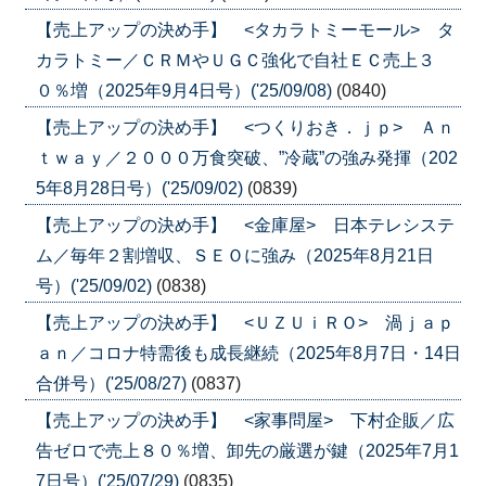
【売上アップの決め手】 <タカラトミーモール> タ
カラトミー／ＣＲＭやＵＧＣ強化で自社ＥＣ売上３
０％増（2025年9月4日号）('25/09/08)
(0840)
【売上アップの決め手】 <つくりおき．ｊｐ> Ａｎ
ｔｗａｙ／２０００万食突破、”冷蔵”の強み発揮（202
5年8月28日号）('25/09/02)
(0839)
【売上アップの決め手】 <金庫屋> 日本テレシステ
ム／毎年２割増収、ＳＥＯに強み（2025年8月21日
号）('25/09/02)
(0838)
【売上アップの決め手】 <ＵＺＵｉＲＯ> 渦ｊａｐ
ａｎ／コロナ特需後も成長継続（2025年8月7日・14日
合併号）('25/08/27)
(0837)
【売上アップの決め手】 <家事問屋> 下村企販／広
告ゼロで売上８０％増、卸先の厳選が鍵（2025年7月1
7日号）('25/07/29)
(0835)