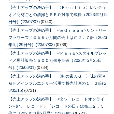
【売上アップの決め手】 〈Ｒｅｎｔｉｏ〉レンティ
オ／商材ごとの清掃とＳＥＯ対策で成長（2023年7月5
日号）('23/07/07)
(0740)
【売上アップの決め手】 <＆Ｇｒｅｅｎ>サントリー
フラワーズ／直近５カ月間の売上は約２．７倍（2023
年6月29日号）('23/07/03)
(0739)
【売上アップの決め手】 <Ｐａｎ＆>スタイルブレッ
ド／累計販売１５００万個を突破（2023年5月25日
号）('23/06/01)
(0734)
【売上アップの決め手】 〈味の素ＡＧＦ〉味の素Ａ
ＧＦ／インフルエンサー活用で販売計画の１．２倍('2
3/05/15)
(0731)
【売上アップの決め手】 <タワーレコードオンライ
ン>タワーレコード／「レコードの日」は売上２．５
倍に（2023年3月2日号）('23/03/03)
(0723)