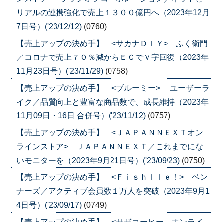
リアルの連携強化で売上１３００億円へ（2023年12月
7日号）('23/12/12)
(0760)
【売上アップの決め手】 <サカナＤＩＹ> ふく衛門
／コロナで売上７０％減からＥＣでＶ字回復（2023年
11月23日号）('23/11/29)
(0758)
【売上アップの決め手】 <ブルーミー> ユーザーラ
イク／品質向上と豊富な商品数で、成長維持（2023年
11月09日・16日 合併号）('23/11/12)
(0757)
【売上アップの決め手】 <ＪＡＰＡＮＮＥＸＴオン
ラインストア> ＪＡＰＡＮＮＥＸＴ／これまでにな
いモニターを（2023年9月21日号）('23/09/23)
(0750)
【売上アップの決め手】 <Ｆｉｓｈｌｌｅ！> ベン
ナーズ／アクティブ会員数１万人を突破（2023年9月1
4日号）('23/09/17)
(0749)
【売上アップの決め手】 <サザコーヒー オンライ