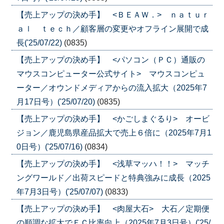
【売上アップの決め手】 <ＢＥＡＷ．> ｎａｔｕｒ
ａｌ ｔｅｃｈ／顧客層の変更やオフライン展開で成
長('25/07/22)
(0835)
【売上アップの決め手】 <パソコン（ＰＣ）通販の
マウスコンピューター公式サイト> マウスコンピュ
ーター／オウンドメディアからの流入拡大（2025年7
月17日号）('25/07/20)
(0835)
【売上アップの決め手】 <かごしまぐるり> オービ
ジョン／鹿児島県産品拡大で売上６倍に（2025年7月1
0日号）('25/07/16)
(0834)
【売上アップの決め手】 <浅草マッハ！！> マッチ
ングワールド／出荷スピードと特典強みに成長（2025
年7月3日号）('25/07/07)
(0833)
【売上アップの決め手】 <肉屋大石> 大石／定期便
の順調な拡大でＥＣ比率向上（2025年7月3日号）('25/