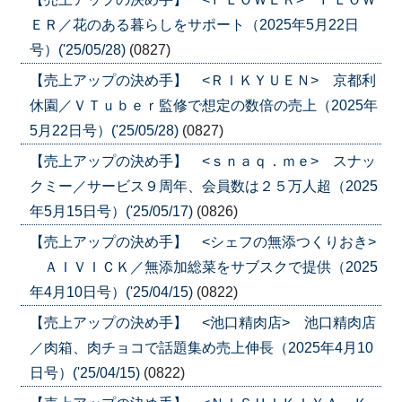
ＥＲ／花のある暮らしをサポート（2025年5月22日
号）('25/05/28)
(0827)
【売上アップの決め手】 <ＲＩＫＹＵＥＮ> 京都利
休園／ＶＴｕｂｅｒ監修で想定の数倍の売上（2025年
5月22日号）('25/05/28)
(0827)
【売上アップの決め手】 <ｓｎａｑ．ｍｅ> スナッ
クミー／サービス９周年、会員数は２５万人超（2025
年5月15日号）('25/05/17)
(0826)
【売上アップの決め手】 <シェフの無添つくりおき>
ＡＩＶＩＣＫ／無添加総菜をサブスクで提供（2025
年4月10日号）('25/04/15)
(0822)
【売上アップの決め手】 <池口精肉店> 池口精肉店
／肉箱、肉チョコで話題集め売上伸長（2025年4月10
日号）('25/04/15)
(0822)