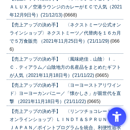
ＡＬＵＸ／空港ラウンジのカレーがＥＣで人気（2021
年12月9日号）('21/12/13)
(0668)
【売上アップの決め手】 〈ネクストミーツ公式オン
ラインショップ〉ネクストミーツ／代替肉を１６カ月
で５万食販売 （2021年11月25日号）('21/11/29)
(066
6)
【売上アップの決め手】 〈風味絶佳．山陰〉Ｉ．
Ｃ．ティアラム／山陰地方の名産品をまとめたギフト
が人気（2021年11月18日号）('21/11/22)
(0665)
【売上アップの決め手】 〈ヨーヨーストアリワイン
ド〉ヨーヨーカンパニー／「懐かしさ」が親世代を直
撃 （2021年11月18日号）('21/11/22)
(0665)
【売上アップの決め手】 〈リンツチョコレート公式
オンラインショップ〉ＬＩＮＤＴ＆ＳＰＲＵＮＧＬＩ
ＪＡＰＡＮ／ポイントプログラムを統合、利便性追求