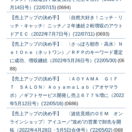
月14日号）('22/07/15)
(0694)
【売上アップの決め手】 〈自然大好き！ニッチ・リ
ッチ・キャッチ〉ニッチ／２年連続２桁増収のアウト
ドアＥＣ（2022年7月7日号）('22/07/11)
(0693)
【売上アップの決め手】 〈さっぽろ朝市・高水〉Ｎ
ｅｔＯｎｅ（ネットワン）／ＲＰＰのキーワード選定
に成功、増収継続（2022年5月26日号）('22/05/30)
(06
88)
【売上アップの決め手】 〈ＡＯＹＡＭＡ ＧＩＦ
Ｔ ＳＡＬＯＮ〉ＡｏｙａｍａＬａｂ（アオヤマラ
ボ）／ギフトサービス開発し売上６７７％増に（2022
年5月12日号）('22/05/16)
(0686)
【売上アップの決め手】 〈波佐見焼のＯＥＭ オン
ラインショップ〉アイユー／”攻め”の営業で卸先を開
拓（2022年4月28日・5月5日合併号）('22/05/02)
(068