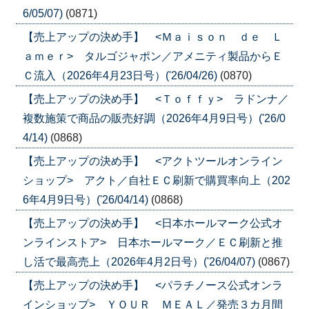
6/05/07)
(0871)
【売上アップの決め手】 <Ｍａｉｓｏｎ ｄｅ Ｌ
ａｍｅｒ> タルゴジャポン／アメニティ製品からＥ
Ｃ流入（2026年4月23日号）('26/04/26)
(0870)
【売上アップの決め手】 <Ｔｏｆｆｙ> ラドンナ／
複数施策で商品の販売好調（2026年4月9日号）('26/0
4/14)
(0868)
【売上アップの決め手】 <アクトツールオンライン
ショップ> アクト／自社ＥＣ刷新で購買率向上（202
6年4月9日号）('26/04/14)
(0868)
【売上アップの決め手】 <日本ホールマーク公式オ
ンラインストア> 日本ホールマーク／ＥＣ刷新と推
し活で最高売上（2026年4月2日号）('26/04/07)
(0867)
【売上アップの決め手】 <パラチノース公式オンラ
インショップ> ＹＯＵＲ ＭＥＡＬ／発売３カ月間