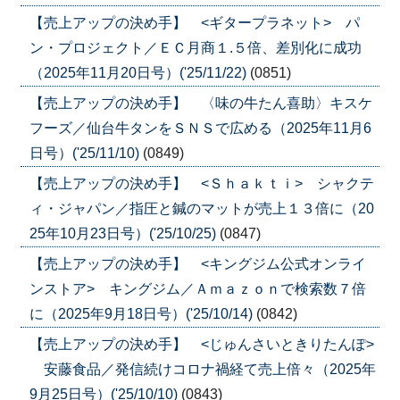
【売上アップの決め手】 <ギタープラネット> パ
ン・プロジェクト／ＥＣ月商１.５倍、差別化に成功
（2025年11月20日号）('25/11/22)
(0851)
【売上アップの決め手】 〈味の牛たん喜助〉キスケ
フーズ／仙台牛タンをＳＮＳで広める（2025年11月6
日号）('25/11/10)
(0849)
【売上アップの決め手】 <Ｓｈａｋｔｉ> シャクテ
ィ・ジャパン／指圧と鍼のマットが売上１３倍に（20
25年10月23日号）('25/10/25)
(0847)
【売上アップの決め手】 <キングジム公式オンライ
ンストア> キングジム／Ａｍａｚｏｎで検索数７倍
に（2025年9月18日号）('25/10/14)
(0842)
【売上アップの決め手】 <じゅんさいときりたんぽ>
安藤食品／発信続けコロナ禍経て売上倍々（2025年
9月25日号）('25/10/10)
(0843)