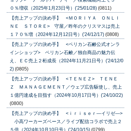
０％増収（2025年1月23日号）('25/01/28)
(0811)
【売上アップの決め手】 <ＭＯＲＩＹＡ ＯＮＬＩ
ＮＥ ＳＴＯＲＥ> 守屋／昨年のクリスマスは売上
１７０％増（2024年12月12日号）('24/12/17)
(0808)
【売上アップの決め手】 <ペリカン石鹸公式オンラ
インショップ> ペリカン石鹸／独自商品の魅力伝
え、ＥＣ売上２桁成長（2024年11月21日号）('24/12/0
2)
(0805)
【売上アップの決め手】 <ＴＥＮＥＺ> ＴＥＮＥ
Ｚ ＭＡＮＡＧＥＭＥＮＴ／ウェブ広告駆使し、売上
１億円達成を目指す（2024年10月17日号）('24/10/22)
(0800)
【売上アップの決め手】 <ｉｒｉｓｅｒ―イリゼ―>
小高ワーカーズベース／ライブ配信コラボで売上２
５倍（2024年10月10日号）('24/10/15)
(0799)