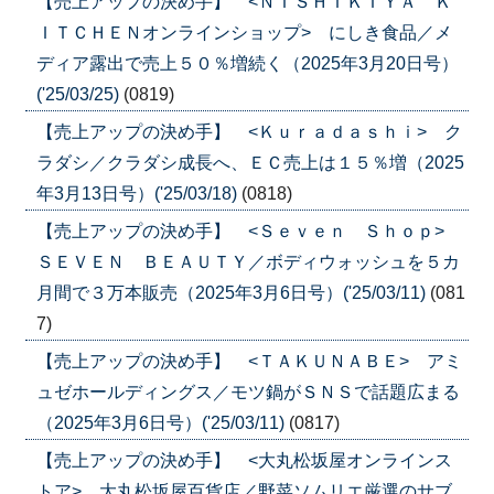
【売上アップの決め手】 <ＮＩＳＨＩＫＩＹＡ Ｋ
ＩＴＣＨＥＮオンラインショップ> にしき食品／メ
ディア露出で売上５０％増続く（2025年3月20日号）
('25/03/25)
(0819)
【売上アップの決め手】 <Ｋｕｒａｄａｓｈｉ> ク
ラダシ／クラダシ成長へ、ＥＣ売上は１５％増（2025
年3月13日号）('25/03/18)
(0818)
【売上アップの決め手】 <Ｓｅｖｅｎ Ｓｈｏｐ>
ＳＥＶＥＮ ＢＥＡＵＴＹ／ボディウォッシュを５カ
月間で３万本販売（2025年3月6日号）('25/03/11)
(081
7)
【売上アップの決め手】 <ＴＡＫＵＮＡＢＥ> アミ
ュゼホールディングス／モツ鍋がＳＮＳで話題広まる
（2025年3月6日号）('25/03/11)
(0817)
【売上アップの決め手】 <大丸松坂屋オンラインス
トア> 大丸松坂屋百貨店／野菜ソムリエ厳選のサブ