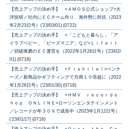
【売上アップの決め手】 <ＡＭＯＳ公式ショップ>大
洋技研／社内にＥＣチーム作り、海外勢に対抗（2023
年2月23日号）('23/03/01)
(0722)
【売上アップの決め手】 <「こどもと暮らし」「ア
イラブベビー」「ビーズマニア」など>Ｌｉｆｅｉｔ
／切磋琢磨のＥＣ運営を（2022年1月26日号）('23/02/
01)
(0718)
【売上アップの決め手】 <Ｆｉｓｈｌｌｅ！>ベンナ
ーズ／新商品やギフティングで月商１０倍超に（2022
年1月26日号）('23/01/30)
(0718)
【売上アップの決め手】 <ＨＭＶ ｒｅｃｏｒｄｓ
ｈｏｐ ＯＮＬＩＮＥ>ローソンエンタテインメント
／レコードが年３０％で成長中（2023年1月12日号）
('23/01/17)
(0716)
【売上アップの決め手】 <Ｏｖｅｒ ｔｈｅ Ｃｏ