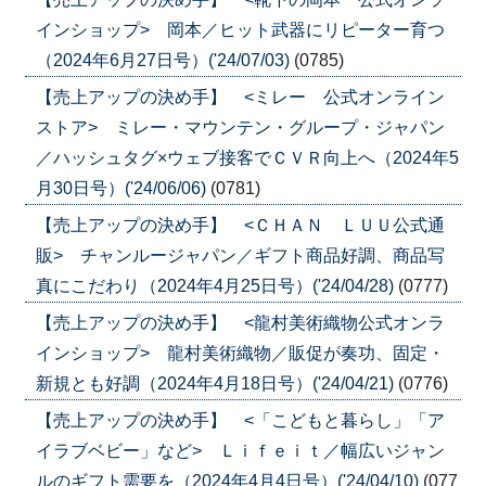
インショップ> 岡本／ヒット武器にリピーター育つ
（2024年6月27日号）('24/07/03)
(0785)
【売上アップの決め手】 <ミレー 公式オンライン
ストア> ミレー・マウンテン・グループ・ジャパン
／ハッシュタグ×ウェブ接客でＣＶＲ向上へ（2024年5
月30日号）('24/06/06)
(0781)
【売上アップの決め手】 <ＣＨＡＮ ＬＵＵ公式通
販> チャンルージャパン／ギフト商品好調、商品写
真にこだわり（2024年4月25日号）('24/04/28)
(0777)
【売上アップの決め手】 <龍村美術織物公式オンラ
インショップ> 龍村美術織物／販促が奏功、固定・
新規とも好調（2024年4月18日号）('24/04/21)
(0776)
【売上アップの決め手】 <「こどもと暮らし」「ア
イラブベビー」など> Ｌｉｆｅｉｔ／幅広いジャン
ルのギフト需要を（2024年4月4日号）('24/04/10)
(077