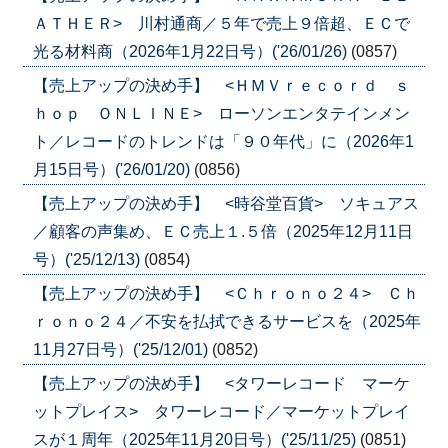
ＡＴＨＥＲ> 川村通商／５年で売上９倍超、ＥＣで
光る材料商（2026年1月22日号）('26/01/26)
(0857)
【売上アップの決め手】 <ＨＭＶｒｅｃｏｒｄ ｓ
ｈｏｐ ＯＮＬＩＮＥ> ローソンエンタテインメン
ト／レコードのトレンドは「９０年代」に（2026年1
月15日号）('26/01/20)
(0856)
【売上アップの決め手】 <時谷堂百貨> ソキュアス
／顧客の声集め、ＥＣ売上１.５倍（2025年12月11日
号）('25/12/13)
(0854)
【売上アップの決め手】 <Ｃｈｒｏｎｏ２４> Ｃｈ
ｒｏｎｏ２４／不安を払拭できるサービスを（2025年
11月27日号）('25/12/01)
(0852)
【売上アップの決め手】 <タワーレコード マーケ
ットプレイス> タワーレコード／マーケットプレイ
スが１周年（2025年11月20日号）('25/11/25)
(0851)