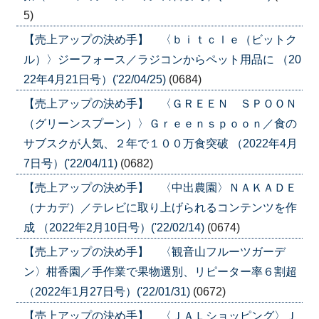
5)
【売上アップの決め手】 〈ｂｉｔｃｌｅ（ビットク
ル）〉ジーフォース／ラジコンからペット用品に （20
22年4月21日号）('22/04/25)
(0684)
【売上アップの決め手】 〈ＧＲＥＥＮ ＳＰＯＯＮ
（グリーンスプーン）〉Ｇｒｅｅｎｓｐｏｏｎ／食の
サブスクが人気、２年で１００万食突破 （2022年4月
7日号）('22/04/11)
(0682)
【売上アップの決め手】 〈中出農園〉ＮＡＫＡＤＥ
（ナカデ）／テレビに取り上げられるコンテンツを作
成 （2022年2月10日号）('22/02/14)
(0674)
【売上アップの決め手】 〈観音山フルーツガーデ
ン〉柑香園／手作業で果物選別、リピーター率６割超
（2022年1月27日号）('22/01/31)
(0672)
【売上アップの決め手】 〈ＪＡＬショッピング〉Ｊ