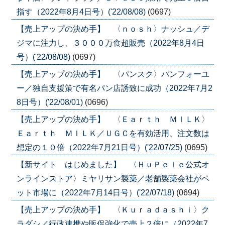
指す（2022年8月4日号）('22/08/08)
(0697)
【売上アップの決め手】 〈ｎｏｓｈ〉ナッシュ／デ
ジマに注力し、３０００万食超販売（2022年8月4日
号）('22/08/08)
(0697)
【売上アップの決め手】 〈パンスク〉パンフォーユ
ー／独自支援策で有名パン店誘致に成功（2022年7月2
8日号）('22/08/01)
(0696)
【売上アップの決め手】 〈Ｅａｒｔｈ ＭＩＬＫ〉
Ｅａｒｔｈ ＭＩＬＫ／ＵＧＣを有効活用、注文数は
想定の１０倍（2022年7月21日号）('22/07/25)
(0695)
【新サイト はじめました】 〈ＨｕＰｅｌｅ公式オ
ンラインストア〉ミヤリサン製薬／老舗製薬会社がペ
ット市場に（2022年7月14日号）('22/07/18)
(0694)
【売上アップの決め手】 〈Ｋｕｒａｄａｓｈｉ〉ク
ラダシ／行政連携や販促強化で売上２倍に（2022年7