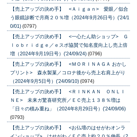
【売上アップの決め手】 <Ａｉｇａｎ> 愛眼／似合
う眼鏡診断で月商２０％増（2024年9月26日号）('24/1
0/01)
(0797)
【売上アップの決め手】 <一心たん助ショップ> Ｇ
ｌｏｂｒｉｄｇｅ／ｅスポ協賛で知名度向上し売上倍
増（2024年9月19日号）('24/09/24)
(0796)
【売上アップの決め手】 <ＭＯＲＩＮＡＧＡ おかし
プリント> 森永製菓／コロナ後から売上右肩上がり
（2024年9月5日号）('24/09/10)
(0974)
【売上アップの決め手】 <ＲＩＮＫＡＮ ＯＮＬＩ
ＮＥ> 未来ガ驚喜研究所／ＥＣ売上１３８％増は
「日々の積み重ね」（2024年8月29日号）('24/09/06)
(0793)
【売上アップの決め手】 <お仏壇のはせがわオンラ
インショップ> はせがわ／ＥＣ売上約２０％伸長（2