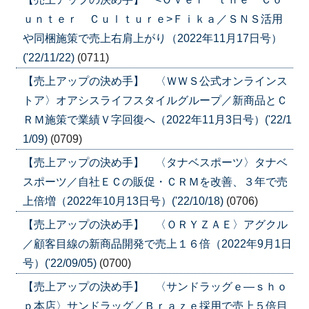
ｕｎｔｅｒ Ｃｕｌｔｕｒｅ>Ｆｉｋａ／ＳＮＳ活用
や同梱施策で売上右肩上がり（2022年11月17日号）
('22/11/22)
(0711)
【売上アップの決め手】 〈ＷＷＳ公式オンラインス
トア〉オアシスライフスタイルグループ／新商品とＣ
ＲＭ施策で業績Ｖ字回復へ（2022年11月3日号）('22/1
1/09)
(0709)
【売上アップの決め手】 〈タナベスポーツ〉タナベ
スポーツ／自社ＥＣの販促・ＣＲＭを改善、３年で売
上倍増（2022年10月13日号）('22/10/18)
(0706)
【売上アップの決め手】 〈ＯＲＹＺＡＥ〉アグクル
／顧客目線の新商品開発で売上１６倍（2022年9月1日
号）('22/09/05)
(0700)
【売上アップの決め手】 〈サンドラッグｅ―ｓｈｏ
ｐ本店〉サンドラッグ／Ｂｒａｚｅ採用で売上５倍目