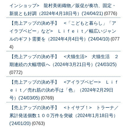
インショップ> 龍村美術織物／販促が奏功、固定・
新規とも好調（2024年4月18日号）('24/04/21)
(0776)
【売上アップの決め手】 <「こどもと暮らし」「ア
イラブベビー」など> Ｌｉｆｅｉｔ／幅広いジャン
ルのギフト需要を（2024年4月4日号）('24/04/10)
(077
4)
【売上アップの決め手】 <犬猫生活> 犬猫生活 ２
期連続の大幅増収へ（2024年3月21日号）('24/03/25)
(0772)
【売上アップの決め手】 <アイラブベビー> Ｌｉｆ
ｅｉｔ／売れ筋の決め手は「色」（2024年2月29日
号）('24/03/05)
(0769)
【売上アップの決め手】 <トイサブ！> トラーナ／
累計発送個数１００万件を突破（2024年1月18日号）
('24/01/20)
(0763)