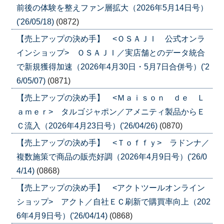
前後の体験を整えファン層拡大（2026年5月14日号）
('26/05/18)
(0872)
【売上アップの決め手】 <ＯＳＡＪＩ 公式オンラ
インショップ> ＯＳＡＪＩ／実店舗とのデータ統合
で新規獲得加速（2026年4月30日・5月7日合併号）('2
6/05/07)
(0871)
【売上アップの決め手】 <Ｍａｉｓｏｎ ｄｅ Ｌ
ａｍｅｒ> タルゴジャポン／アメニティ製品からＥ
Ｃ流入（2026年4月23日号）('26/04/26)
(0870)
【売上アップの決め手】 <Ｔｏｆｆｙ> ラドンナ／
複数施策で商品の販売好調（2026年4月9日号）('26/0
4/14)
(0868)
【売上アップの決め手】 <アクトツールオンライン
ショップ> アクト／自社ＥＣ刷新で購買率向上（202
6年4月9日号）('26/04/14)
(0868)