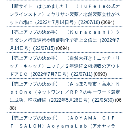
【新サイト はじめました】 〈ＨｕＰｅｌｅ公式オ
ンラインストア〉ミヤリサン製薬／老舗製薬会社がペ
ット市場に（2022年7月14日号）('22/07/18)
(0694)
【売上アップの決め手】 〈Ｋｕｒａｄａｓｈｉ〉ク
ラダシ／行政連携や販促強化で売上２倍に（2022年7
月14日号）('22/07/15)
(0694)
【売上アップの決め手】 〈自然大好き！ニッチ・リ
ッチ・キャッチ〉ニッチ／２年連続２桁増収のアウト
ドアＥＣ（2022年7月7日号）('22/07/11)
(0693)
【売上アップの決め手】 〈さっぽろ朝市・高水〉Ｎ
ｅｔＯｎｅ（ネットワン）／ＲＰＰのキーワード選定
に成功、増収継続（2022年5月26日号）('22/05/30)
(06
88)
【売上アップの決め手】 〈ＡＯＹＡＭＡ ＧＩＦ
Ｔ ＳＡＬＯＮ〉ＡｏｙａｍａＬａｂ（アオヤマラ