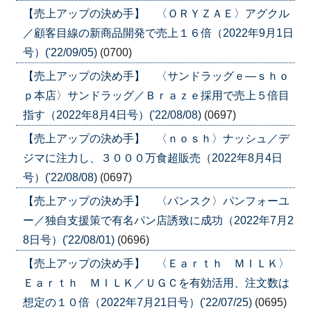
【売上アップの決め手】 〈ＯＲＹＺＡＥ〉アグクル
／顧客目線の新商品開発で売上１６倍（2022年9月1日
号）('22/09/05)
(0700)
【売上アップの決め手】 〈サンドラッグｅ―ｓｈｏ
ｐ本店〉サンドラッグ／Ｂｒａｚｅ採用で売上５倍目
指す（2022年8月4日号）('22/08/08)
(0697)
【売上アップの決め手】 〈ｎｏｓｈ〉ナッシュ／デ
ジマに注力し、３０００万食超販売（2022年8月4日
号）('22/08/08)
(0697)
【売上アップの決め手】 〈パンスク〉パンフォーユ
ー／独自支援策で有名パン店誘致に成功（2022年7月2
8日号）('22/08/01)
(0696)
【売上アップの決め手】 〈Ｅａｒｔｈ ＭＩＬＫ〉
Ｅａｒｔｈ ＭＩＬＫ／ＵＧＣを有効活用、注文数は
想定の１０倍（2022年7月21日号）('22/07/25)
(0695)