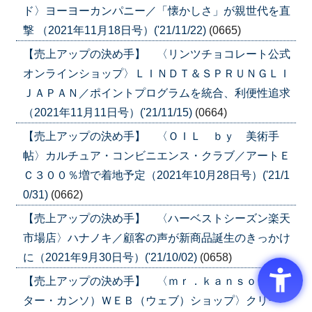
ド〉ヨーヨーカンパニー／「懐かしさ」が親世代を直
撃 （2021年11月18日号）('21/11/22)
(0665)
【売上アップの決め手】 〈リンツチョコレート公式
オンラインショップ〉ＬＩＮＤＴ＆ＳＰＲＵＮＧＬＩ
ＪＡＰＡＮ／ポイントプログラムを統合、利便性追求
（2021年11月11日号）('21/11/15)
(0664)
【売上アップの決め手】 〈ＯＩＬ ｂｙ 美術手
帖〉カルチュア・コンビニエンス・クラブ／アートＥ
Ｃ３００％増で着地予定（2021年10月28日号）('21/1
0/31)
(0662)
【売上アップの決め手】 〈ハーベストシーズン楽天
市場店〉ハナノキ／顧客の声が新商品誕生のきっかけ
に（2021年9月30日号）('21/10/02)
(0658)
【売上アップの決め手】 〈ｍｒ．ｋａｎｓｏ（ミス
ター・カンソ）ＷＥＢ（ウェブ）ショップ〉クリー