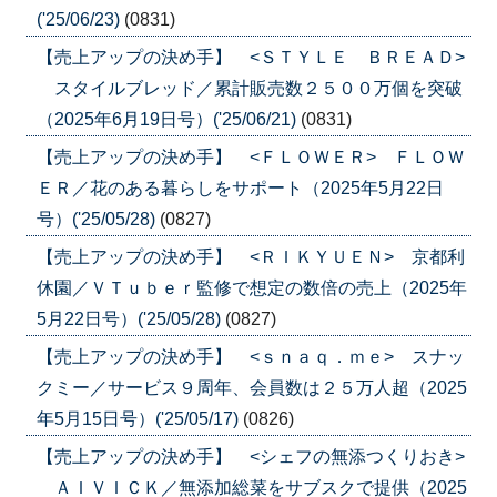
('25/06/23)
(0831)
【売上アップの決め手】 <ＳＴＹＬＥ ＢＲＥＡＤ>
スタイルブレッド／累計販売数２５００万個を突破
（2025年6月19日号）('25/06/21)
(0831)
【売上アップの決め手】 <ＦＬＯＷＥＲ> ＦＬＯＷ
ＥＲ／花のある暮らしをサポート（2025年5月22日
号）('25/05/28)
(0827)
【売上アップの決め手】 <ＲＩＫＹＵＥＮ> 京都利
休園／ＶＴｕｂｅｒ監修で想定の数倍の売上（2025年
5月22日号）('25/05/28)
(0827)
【売上アップの決め手】 <ｓｎａｑ．ｍｅ> スナッ
クミー／サービス９周年、会員数は２５万人超（2025
年5月15日号）('25/05/17)
(0826)
【売上アップの決め手】 <シェフの無添つくりおき>
ＡＩＶＩＣＫ／無添加総菜をサブスクで提供（2025