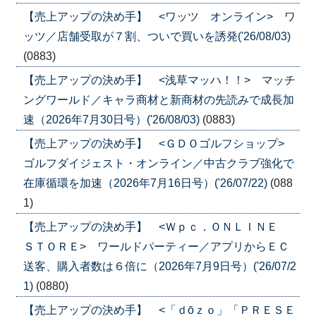
【売上アップの決め手】 <ワッツ オンライン> ワ
ッツ／店舗受取が７割、ついで買いを誘発('26/08/03)
(0883)
【売上アップの決め手】 <浅草マッハ！！> マッチ
ングワールド／キャラ商材と新商材の先読みで成長加
速（2026年7月30日号）('26/08/03)
(0883)
【売上アップの決め手】 <ＧＤＯゴルフショップ>
ゴルフダイジェスト・オンライン／中古クラブ強化で
在庫循環を加速（2026年7月16日号）('26/07/22)
(088
1)
【売上アップの決め手】 <Ｗｐｃ．ＯＮＬＩＮＥ
ＳＴＯＲＥ> ワールドパーティー／アプリからＥＣ
送客、購入者数は６倍に（2026年7月9日号）('26/07/2
1)
(0880)
【売上アップの決め手】 <「ｄōｚｏ」「ＰＲＥＳＥ