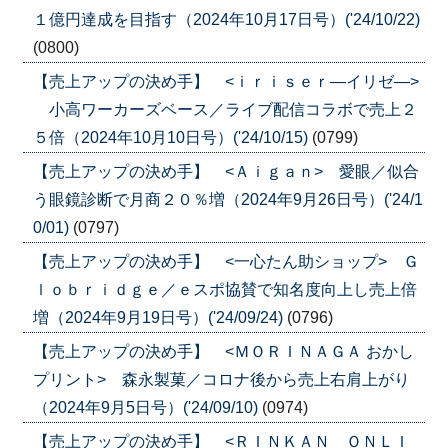
１億円達成を目指す（2024年10月17日号）('24/10/22)
(0800)
【売上アップの決め手】 <ｉｒｉｓｅｒ―イリゼ―>
小高ワーカーズベース／ライブ配信コラボで売上２
５倍（2024年10月10日号）('24/10/15)
(0799)
【売上アップの決め手】 <Ａｉｇａｎ> 愛眼／似合
う眼鏡診断で月商２０％増（2024年9月26日号）('24/1
0/01)
(0797)
【売上アップの決め手】 <一心たん助ショップ> Ｇ
ｌｏｂｒｉｄｇｅ／ｅスポ協賛で知名度向上し売上倍
増（2024年9月19日号）('24/09/24)
(0796)
【売上アップの決め手】 <ＭＯＲＩＮＡＧＡ おかし
プリント> 森永製菓／コロナ後から売上右肩上がり
（2024年9月5日号）('24/09/10)
(0974)
【売上アップの決め手】 <ＲＩＮＫＡＮ ＯＮＬＩ