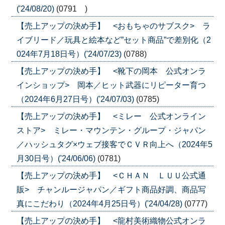
('24/08/20)
(0791 )
【売上アップの決め手】 <おもちゃのサブスク> ラ
イブリード／玩具と絵本など”セット商品”で差別化（2
024年7月18日号）('24/07/23)
(0788)
【売上アップの決め手】 <靴下の岡本 公式オンラ
インショップ> 岡本／ヒット武器にリピーター育つ
（2024年6月27日号）('24/07/03)
(0785)
【売上アップの決め手】 <ミレー 公式オンライン
ストア> ミレー・マウンテン・グループ・ジャパン
／ハッシュタグ×ウェブ接客でＣＶＲ向上へ（2024年5
月30日号）('24/06/06)
(0781)
【売上アップの決め手】 <ＣＨＡＮ ＬＵＵ公式通
販> チャンルージャパン／ギフト商品好調、商品写
真にこだわり（2024年4月25日号）('24/04/28)
(0777)
【売上アップの決め手】 <龍村美術織物公式オンラ