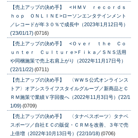
【売上アップの決め手】 <ＨＭＶ ｒｅｃｏｒｄｓ
ｈｏｐ ＯＮＬＩＮＥ>ローソンエンタテインメント
／レコードが年３０％で成長中（2023年1月12日号）
('23/01/17)
(0716)
【売上アップの決め手】 <Ｏｖｅｒ ｔｈｅ Ｃｏ
ｕｎｔｅｒ Ｃｕｌｔｕｒｅ>Ｆｉｋａ／ＳＮＳ活用
や同梱施策で売上右肩上がり（2022年11月17日号）
('22/11/22)
(0711)
【売上アップの決め手】 〈ＷＷＳ公式オンラインス
トア〉オアシスライフスタイルグループ／新商品とＣ
ＲＭ施策で業績Ｖ字回復へ（2022年11月3日号）('22/1
1/09)
(0709)
【売上アップの決め手】 〈タナベスポーツ〉タナベ
スポーツ／自社ＥＣの販促・ＣＲＭを改善、３年で売
上倍増（2022年10月13日号）('22/10/18)
(0706)