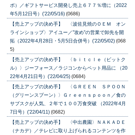
ボ）／ギフトサービス開発し売上６７７％増に（2022
年5月12日号）('22/05/16)
(0686)
【売上アップの決め手】 〈波佐見焼のＯＥＭ オン
ラインショップ〉アイユー／”攻め”の営業で卸先を開
拓（2022年4月28日・5月5日合併号）('22/05/02)
(068
5)
【売上アップの決め手】 〈ｂｉｔｃｌｅ（ビットク
ル）〉ジーフォース／ラジコンからペット用品に （20
22年4月21日号）('22/04/25)
(0684)
【売上アップの決め手】 〈ＧＲＥＥＮ ＳＰＯＯＮ
（グリーンスプーン）〉Ｇｒｅｅｎｓｐｏｏｎ／食の
サブスクが人気、２年で１００万食突破 （2022年4月
7日号）('22/04/11)
(0682)
【売上アップの決め手】 〈中出農園〉ＮＡＫＡＤＥ
（ナカデ）／テレビに取り上げられるコンテンツを作