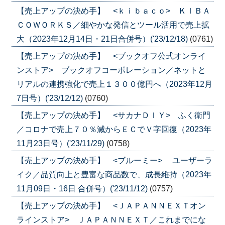
【売上アップの決め手】 <ｋｉｂａｃｏ> ＫＩＢＡ
ＣＯＷＯＲＫＳ／細やかな発信とツール活用で売上拡
大（2023年12月14日・21日合併号）('23/12/18)
(0761)
【売上アップの決め手】 <ブックオフ公式オンライ
ンストア> ブックオフコーポレーション／ネットと
リアルの連携強化で売上１３００億円へ（2023年12月
7日号）('23/12/12)
(0760)
【売上アップの決め手】 <サカナＤＩＹ> ふく衛門
／コロナで売上７０％減からＥＣでＶ字回復（2023年
11月23日号）('23/11/29)
(0758)
【売上アップの決め手】 <ブルーミー> ユーザーラ
イク／品質向上と豊富な商品数で、成長維持（2023年
11月09日・16日 合併号）('23/11/12)
(0757)
【売上アップの決め手】 <ＪＡＰＡＮＮＥＸＴオン
ラインストア> ＪＡＰＡＮＮＥＸＴ／これまでにな