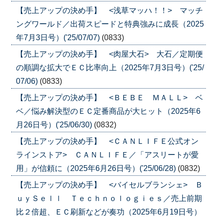
【売上アップの決め手】 <浅草マッハ！！> マッチ
ングワールド／出荷スピードと特典強みに成長（2025
年7月3日号）('25/07/07)
(0833)
【売上アップの決め手】 <肉屋大石> 大石／定期便
の順調な拡大でＥＣ比率向上（2025年7月3日号）('25/
07/06)
(0833)
【売上アップの決め手】 <ＢＥＢＥ ＭＡＬＬ> ベ
ベ／悩み解決型のＥＣ定番商品が大ヒット（2025年6
月26日号）('25/06/30)
(0832)
【売上アップの決め手】 <ＣＡＮＬＩＦＥ公式オン
ラインストア> ＣＡＮＬＩＦＥ／「アスリートが愛
用」が信頼に（2025年6月26日号）('25/06/28)
(0832)
【売上アップの決め手】 <バイセルブランシェ> Ｂ
ｕｙＳｅｌｌ Ｔｅｃｈｎｏｌｏｇｉｅｓ／売上前期
比２倍超、ＥＣ刷新などが奏功（2025年6月19日号）