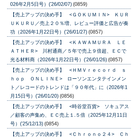
026年2月5日号）('26/02/07)
(0859)
【売上アップの決め手】 <ＧＯＫＵＭＩＮ> ＫＵＲ
ＵＫＵＲＵ／売上２０％増、レビュー評価と広告が奏
功（2026年1月22日号）('26/01/27)
(0857)
【売上アップの決め手】 <ＫＡＷＡＭＵＲＡ ＬＥ
ＡＴＨＥＲ> 川村通商／５年で売上９倍超、ＥＣで
光る材料商（2026年1月22日号）('26/01/26)
(0857)
【売上アップの決め手】 <ＨＭＶｒｅｃｏｒｄ ｓ
ｈｏｐ ＯＮＬＩＮＥ> ローソンエンタテインメン
ト／レコードのトレンドは「９０年代」に（2026年1
月15日号）('26/01/20)
(0856)
【売上アップの決め手】 <時谷堂百貨> ソキュアス
／顧客の声集め、ＥＣ売上１.５倍（2025年12月11日
号）('25/12/13)
(0854)
【売上アップの決め手】 <Ｃｈｒｏｎｏ２４> Ｃｈ