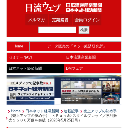
Home
データ販売の「ネット経済研究所」
セミナーNAVI
日本流通産業新聞
日本ネット経済新聞
DMフェア
Home
日本ネット経済新聞
連載記事
売上アップの決め手
【売上アップの決め手】 <Ｐａｎ＆>スタイルブレッド／累計販
売１５００万個を突破（2023年5月25日号）