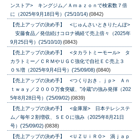
ンストア> キングジム／Ａｍａｚｏｎで検索数７倍
に（2025年9月18日号）('25/10/14)
(0842)
【売上アップの決め手】 <じゅんさいときりたんぽ>
安藤食品／発信続けコロナ禍経て売上倍々（2025年
9月25日号）('25/10/10)
(0843)
【売上アップの決め手】 <タカラトミーモール> タ
カラトミー／ＣＲＭやＵＧＣ強化で自社ＥＣ売上３
０％増（2025年9月4日号）('25/09/08)
(0840)
【売上アップの決め手】 <つくりおき．ｊｐ> Ａｎ
ｔｗａｙ／２０００万食突破、”冷蔵”の強み発揮（202
5年8月28日号）('25/09/02)
(0839)
【売上アップの決め手】 <金庫屋> 日本テレシステ
ム／毎年２割増収、ＳＥＯに強み（2025年8月21日
号）('25/09/02)
(0838)
【売上アップの決め手】 <ＵＺＵｉＲＯ> 渦ｊａｐ