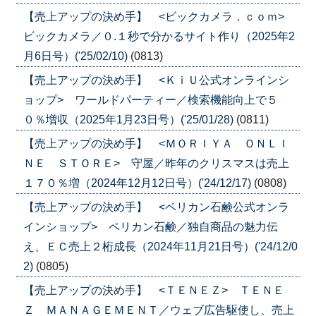
【売上アップの決め手】 <ビックカメラ．ｃｏｍ>
ビックカメラ／０.１秒で分かるサイト作り（2025年2
月6日号）('25/02/10)
(0813)
【売上アップの決め手】 <ＫｉＵ公式オンラインシ
ョップ> ワールドパーティー／検索機能向上で５
０％増収（2025年1月23日号）('25/01/28)
(0811)
【売上アップの決め手】 <ＭＯＲＩＹＡ ＯＮＬＩ
ＮＥ ＳＴＯＲＥ> 守屋／昨年のクリスマスは売上
１７０％増（2024年12月12日号）('24/12/17)
(0808)
【売上アップの決め手】 <ペリカン石鹸公式オンラ
インショップ> ペリカン石鹸／独自商品の魅力伝
え、ＥＣ売上２桁成長（2024年11月21日号）('24/12/0
2)
(0805)
【売上アップの決め手】 <ＴＥＮＥＺ> ＴＥＮＥ
Ｚ ＭＡＮＡＧＥＭＥＮＴ／ウェブ広告駆使し、売上