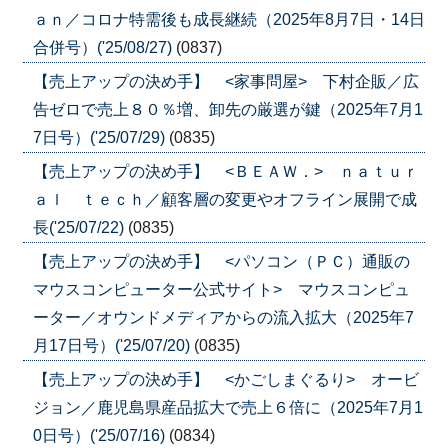
ａｎ／コロナ特需後も成長継続（2025年8月7日・14日
合併号）('25/08/27)
(0837)
【売上アップの決め手】 <家事問屋> 下村企販／広
告ゼロで売上８０％増、卸先の厳選が鍵（2025年7月1
7日号）('25/07/29)
(0835)
【売上アップの決め手】 <ＢＥＡＷ．> ｎａｔｕｒ
ａｌ ｔｅｃｈ／顧客層の変更やオフライン展開で成
長('25/07/22)
(0835)
【売上アップの決め手】 <パソコン（ＰＣ）通販の
マウスコンピューター公式サイト> マウスコンピュ
ーター／オウンドメディアからの流入拡大（2025年7
月17日号）('25/07/20)
(0835)
【売上アップの決め手】 <かごしまぐるり> オービ
ジョン／鹿児島県産品拡大で売上６倍に（2025年7月1
0日号）('25/07/16)
(0834)