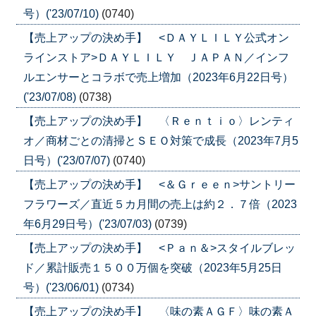
号）('23/07/10)
(0740)
【売上アップの決め手】 <ＤＡＹＬＩＬＹ公式オン
ラインストア>ＤＡＹＬＩＬＹ ＪＡＰＡＮ／インフ
ルエンサーとコラボで売上増加（2023年6月22日号）
('23/07/08)
(0738)
【売上アップの決め手】 〈Ｒｅｎｔｉｏ〉レンティ
オ／商材ごとの清掃とＳＥＯ対策で成長（2023年7月5
日号）('23/07/07)
(0740)
【売上アップの決め手】 <＆Ｇｒｅｅｎ>サントリー
フラワーズ／直近５カ月間の売上は約２．７倍（2023
年6月29日号）('23/07/03)
(0739)
【売上アップの決め手】 <Ｐａｎ＆>スタイルブレッ
ド／累計販売１５００万個を突破（2023年5月25日
号）('23/06/01)
(0734)
【売上アップの決め手】 〈味の素ＡＧＦ〉味の素Ａ