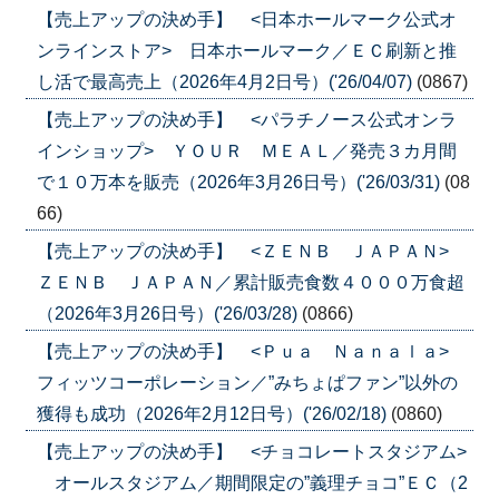
【売上アップの決め手】 <日本ホールマーク公式オ
ンラインストア> 日本ホールマーク／ＥＣ刷新と推
し活で最高売上（2026年4月2日号）('26/04/07)
(0867)
【売上アップの決め手】 <パラチノース公式オンラ
インショップ> ＹＯＵＲ ＭＥＡＬ／発売３カ月間
で１０万本を販売（2026年3月26日号）('26/03/31)
(08
66)
【売上アップの決め手】 <ＺＥＮＢ ＪＡＰＡＮ>
ＺＥＮＢ ＪＡＰＡＮ／累計販売食数４０００万食超
（2026年3月26日号）('26/03/28)
(0866)
【売上アップの決め手】 <Ｐｕａ Ｎａｎａｌａ>
フィッツコーポレーション／”みちょぱファン”以外の
獲得も成功（2026年2月12日号）('26/02/18)
(0860)
【売上アップの決め手】 <チョコレートスタジアム>
オールスタジアム／期間限定の”義理チョコ”ＥＣ（2