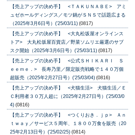
【売上アップの決め手】 <ＴＡＫＵＮＡＢＥ> アミ
ュゼホールディングス／モツ鍋がＳＮＳで話題広まる
（2025年3月6日号）('25/03/11)
(0817)
【売上アップの決め手】 <大丸松坂屋オンラインス
トア> 大丸松坂屋百貨店／野菜ソムリエ厳選のサブ
スク開始（2025年3月6日号）('25/03/11)
(0817)
【売上アップの決め手】 <公式ＳＨＩＫＡＲＩ Ｓ
ｅｅｍｅ．> 長寿乃里／限定販売戦略で１４０万個
超販売（2025年2月27日号）('25/03/04)
(0816)
【売上アップの決め手】 <犬猫生活> 犬猫生活／Ｅ
Ｃ利用者３０万人超に（2025年2月27日号）('25/03/0
4)
(0816)
【売上アップの決め手】 <つくりおき．ｊｐ> Ａｎ
ｔｗａｙ／サービス５周年、１８００万食を販売（20
25年2月13日号）('25/02/25)
(0814)