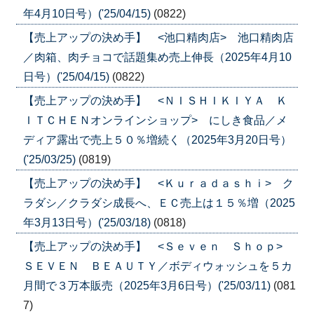
年4月10日号）('25/04/15)
(0822)
【売上アップの決め手】 <池口精肉店> 池口精肉店
／肉箱、肉チョコで話題集め売上伸長（2025年4月10
日号）('25/04/15)
(0822)
【売上アップの決め手】 <ＮＩＳＨＩＫＩＹＡ Ｋ
ＩＴＣＨＥＮオンラインショップ> にしき食品／メ
ディア露出で売上５０％増続く（2025年3月20日号）
('25/03/25)
(0819)
【売上アップの決め手】 <Ｋｕｒａｄａｓｈｉ> ク
ラダシ／クラダシ成長へ、ＥＣ売上は１５％増（2025
年3月13日号）('25/03/18)
(0818)
【売上アップの決め手】 <Ｓｅｖｅｎ Ｓｈｏｐ>
ＳＥＶＥＮ ＢＥＡＵＴＹ／ボディウォッシュを５カ
月間で３万本販売（2025年3月6日号）('25/03/11)
(081
7)