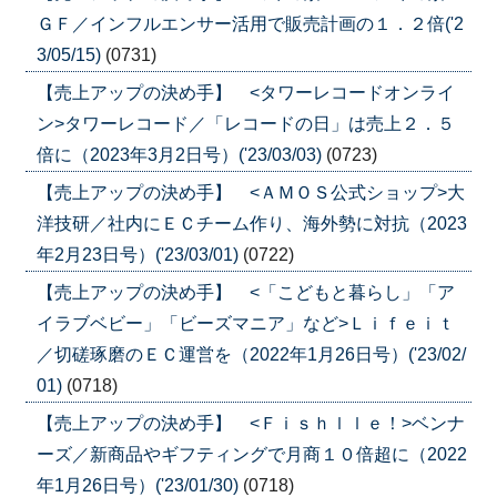
ＧＦ／インフルエンサー活用で販売計画の１．２倍('2
3/05/15)
(0731)
【売上アップの決め手】 <タワーレコードオンライ
ン>タワーレコード／「レコードの日」は売上２．５
倍に（2023年3月2日号）('23/03/03)
(0723)
【売上アップの決め手】 <ＡＭＯＳ公式ショップ>大
洋技研／社内にＥＣチーム作り、海外勢に対抗（2023
年2月23日号）('23/03/01)
(0722)
【売上アップの決め手】 <「こどもと暮らし」「ア
イラブベビー」「ビーズマニア」など>Ｌｉｆｅｉｔ
／切磋琢磨のＥＣ運営を（2022年1月26日号）('23/02/
01)
(0718)
【売上アップの決め手】 <Ｆｉｓｈｌｌｅ！>ベンナ
ーズ／新商品やギフティングで月商１０倍超に（2022
年1月26日号）('23/01/30)
(0718)