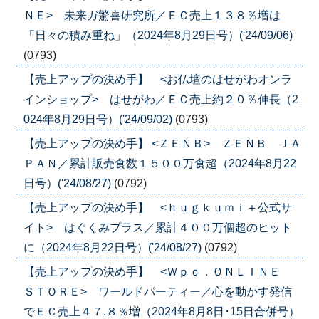
ＮＥ> 未来ガ驚喜研究所／ＥＣ売上１３８％増は
「日々の積み重ね」（2024年8月29日号）('24/09/06)
(0793)
【売上アップの決め手】 <お仏壇のはせがわオンラ
インショップ> はせがわ／ＥＣ売上約２０％伸長（2
024年8月29日号）('24/09/02)
(0793)
【売上アップの決め手】 <ＺＥＮＢ> ＺＥＮＢ ＪＡ
ＰＡＮ／累計販売食数１５００万食超（2024年8月22
日号）('24/08/27)
(0792)
【売上アップの決め手】 <ｈｕｇｋｕｍｉ＋公式サ
イト> はぐくみプラス／累計４００万個超のヒット
に（2024年8月22日号）('24/08/27)
(0792)
【売上アップの決め手】 <Ｗｐｃ．ＯＮＬＩＮＥ
ＳＴＯＲＥ> ワールドパーティー／心を動かす発信
でＥＣ売上４７.８％増（2024年8月8日･15日合併号）