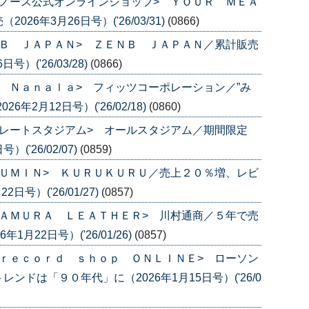
ノース公式オンラインショップ> ＹＯＵＲ ＭＥＡ
6年3月26日号）('26/03/31)
(0866)
Ｂ ＪＡＰＡＮ> ＺＥＮＢ ＪＡＰＡＮ／累計販売
）('26/03/28)
(0866)
 Ｎａｎａｌａ> フィッツコーポレーション／”み
年2月12日号）('26/02/18)
(0860)
レートスタジアム> オールスタジアム／期間限定
('26/02/07)
(0859)
ＵＭＩＮ> ＫＵＲＵＫＵＲＵ／売上２０％増、レビ
号）('26/01/27)
(0857)
ＡＭＵＲＡ ＬＥＡＴＨＥＲ> 川村通商／５年で売
月22日号）('26/01/26)
(0857)
ｒｅｃｏｒｄ ｓｈｏｐ ＯＮＬＩＮＥ> ローソン
ドは「９０年代」に（2026年1月15日号）('26/0