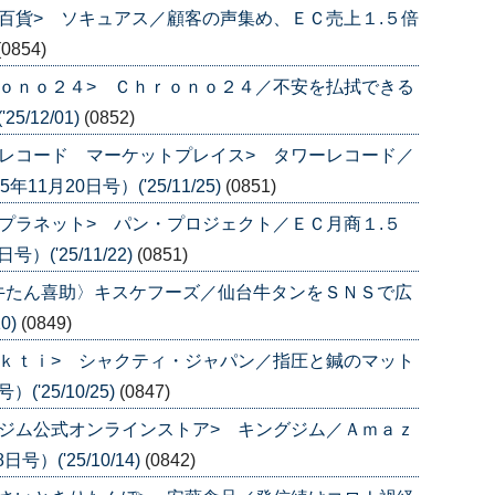
百貨> ソキュアス／顧客の声集め、ＥＣ売上１.５倍
(0854)
ｏｎｏ２４> Ｃｈｒｏｎｏ２４／不安を払拭できる
/12/01)
(0852)
レコード マーケットプレイス> タワーレコード／
1月20日号）('25/11/25)
(0851)
プラネット> パン・プロジェクト／ＥＣ月商１.５
('25/11/22)
(0851)
牛たん喜助〉キスケフーズ／仙台牛タンをＳＮＳで広
0)
(0849)
ｋｔｉ> シャクティ・ジャパン／指圧と鍼のマット
'25/10/25)
(0847)
ジム公式オンラインストア> キングジム／Ａｍａｚ
）('25/10/14)
(0842)