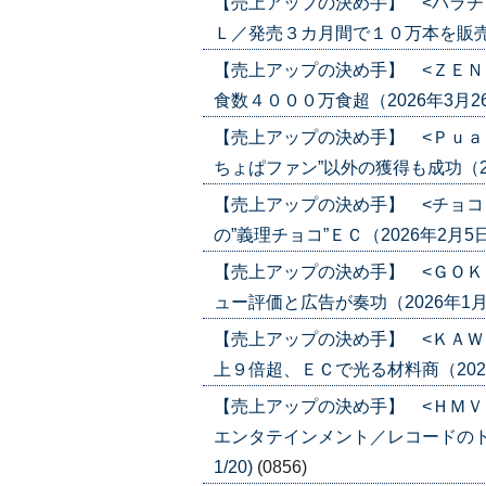
【売上アップの決め手】 <パラチ
Ｌ／発売３カ月間で１０万本を販売（202
【売上アップの決め手】 <ＺＥＮ
食数４０００万食超（2026年3月26日号
【売上アップの決め手】 <Ｐｕａ
ちょぱファン”以外の獲得も成功（2026
【売上アップの決め手】 <チョコ
の”義理チョコ”ＥＣ（2026年2月5日号）
【売上アップの決め手】 <ＧＯＫ
ュー評価と広告が奏功（2026年1月22日
【売上アップの決め手】 <ＫＡＷ
上９倍超、ＥＣで光る材料商（2026年1
【売上アップの決め手】 <ＨＭＶ
エンタテインメント／レコードのトレン
1/20)
(0856)