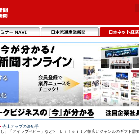
売上アップの決め手
し」「アイラブベビー」など> Ｌｉｆｅｉｔ／幅広いジャンルのギフト需要を