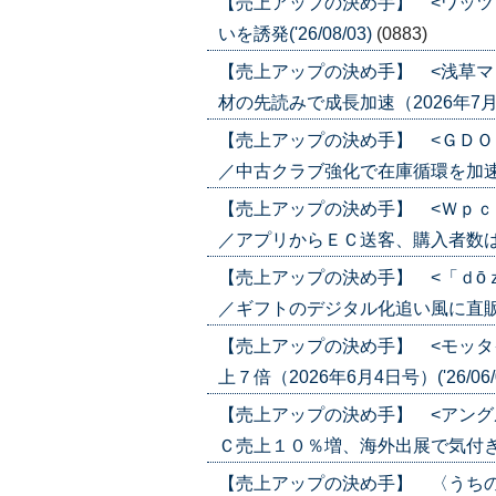
【売上アップの決め手】 <ワッツ
いを誘発('26/08/03)
(0883)
【売上アップの決め手】 <浅草マ
材の先読みで成長加速（2026年7月30日
【売上アップの決め手】 <ＧＤＯ
／中古クラブ強化で在庫循環を加速（202
【売上アップの決め手】 <Ｗｐｃ
／アプリからＥＣ送客、購入者数は６倍に
【売上アップの決め手】 <「ｄō
／ギフトのデジタル化追い風に直販ＥＣ強
【売上アップの決め手】 <モッタ
上７倍（2026年6月4日号）('26/06/
【売上アップの決め手】 <アング
Ｃ売上１０％増、海外出展で気付き（202
【売上アップの決め手】 〈うち