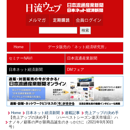
Home
データ販売の「ネット経済研究所」
セミナーNAVI
日本流通産業新聞
日本ネット経済新聞
DMフェア
Home
日本ネット経済新聞
連載記事
売上アップの決め手
【売上アップの決め手】 〈ハーベストシーズン楽天市場店〉ハ
ナノキ／顧客の声が新商品誕生のきっかけに（2021年9月30日
号）