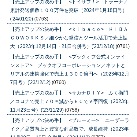
【売上アップの決め手】 <トイサブ！> トラーナ／
累計発送個数１００万件を突破（2024年1月18日号）
('24/01/20)
(0763)
【売上アップの決め手】 <ｋｉｂａｃｏ> ＫＩＢＡ
ＣＯＷＯＲＫＳ／細やかな発信とツール活用で売上拡
大（2023年12月14日・21日合併号）('23/12/18)
(0761)
【売上アップの決め手】 <ブックオフ公式オンライ
ンストア> ブックオフコーポレーション／ネットと
リアルの連携強化で売上１３００億円へ（2023年12月
7日号）('23/12/12)
(0760)
【売上アップの決め手】 <サカナＤＩＹ> ふく衛門
／コロナで売上７０％減からＥＣでＶ字回復（2023年
11月23日号）('23/11/29)
(0758)
【売上アップの決め手】 <ブルーミー> ユーザーラ
イク／品質向上と豊富な商品数で、成長維持（2023年