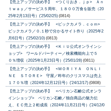
【売上アップの決め手】 <つくりおき．ｊｐ> Ａｎ
ｔｗａｙ／サービス５周年、１８００万食を販売（20
25年2月13日号）('25/02/25)
(0814)
【売上アップの決め手】 <ビックカメラ．ｃｏｍ>
ビックカメラ／０.１秒で分かるサイト作り（2025年2
月6日号）('25/02/10)
(0813)
【売上アップの決め手】 <ＫｉＵ公式オンラインシ
ョップ> ワールドパーティー／検索機能向上で５
０％増収（2025年1月23日号）('25/01/28)
(0811)
【売上アップの決め手】 <ＭＯＲＩＹＡ ＯＮＬＩ
ＮＥ ＳＴＯＲＥ> 守屋／昨年のクリスマスは売上
１７０％増（2024年12月12日号）('24/12/17)
(0808)
【売上アップの決め手】 <ペリカン石鹸公式オンラ
インショップ> ペリカン石鹸／独自商品の魅力伝
え、ＥＣ売上２桁成長（2024年11月21日号）('24/12/0