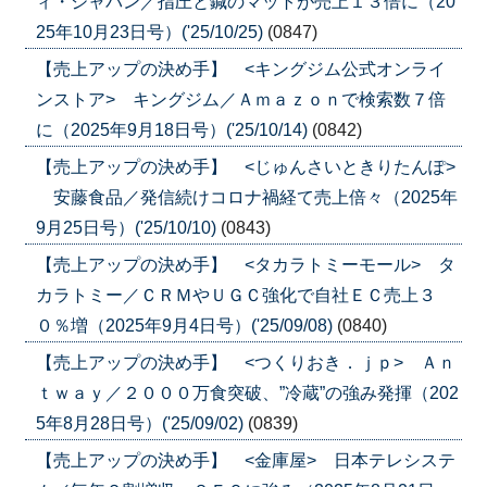
ィ・ジャパン／指圧と鍼のマットが売上１３倍に（20
25年10月23日号）('25/10/25)
(0847)
【売上アップの決め手】 <キングジム公式オンライ
ンストア> キングジム／Ａｍａｚｏｎで検索数７倍
に（2025年9月18日号）('25/10/14)
(0842)
【売上アップの決め手】 <じゅんさいときりたんぽ>
安藤食品／発信続けコロナ禍経て売上倍々（2025年
9月25日号）('25/10/10)
(0843)
【売上アップの決め手】 <タカラトミーモール> タ
カラトミー／ＣＲＭやＵＧＣ強化で自社ＥＣ売上３
０％増（2025年9月4日号）('25/09/08)
(0840)
【売上アップの決め手】 <つくりおき．ｊｐ> Ａｎ
ｔｗａｙ／２０００万食突破、”冷蔵”の強み発揮（202
5年8月28日号）('25/09/02)
(0839)
【売上アップの決め手】 <金庫屋> 日本テレシステ