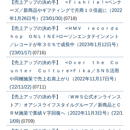
【売上アップの決め手】 <Ｆｉｓｈｌｌｅ！>ベンナ
ーズ／新商品やギフティングで月商１０倍超に（2022
年1月26日号）('23/01/30)
(0718)
【売上アップの決め手】 <ＨＭＶ ｒｅｃｏｒｄｓ
ｈｏｐ ＯＮＬＩＮＥ>ローソンエンタテインメント
／レコードが年３０％で成長中（2023年1月12日号）
('23/01/17)
(0716)
【売上アップの決め手】 <Ｏｖｅｒ ｔｈｅ Ｃｏ
ｕｎｔｅｒ Ｃｕｌｔｕｒｅ>Ｆｉｋａ／ＳＮＳ活用
や同梱施策で売上右肩上がり（2022年11月17日号）
('22/11/22)
(0711)
【売上アップの決め手】 〈ＷＷＳ公式オンラインス
トア〉オアシスライフスタイルグループ／新商品とＣ
ＲＭ施策で業績Ｖ字回復へ（2022年11月3日号）('22/1
1/09)
(0709)