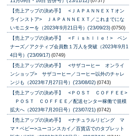
11月09日・16日 合併号）('23/11/12)
(0757)
【売上アップの決め手】 <ＪＡＰＡＮＮＥＸＴオン
ラインストア> ＪＡＰＡＮＮＥＸＴ／これまでにな
いモニターを（2023年9月21日号）('23/09/23)
(0750)
【売上アップの決め手】 <Ｆｉｓｈｌｌｅ！> ベン
ナーズ／アクティブ会員数１万人を突破（2023年9月1
4日号）('23/09/17)
(0749)
【売上アップの決め手】 <サザコーヒー オンライ
ンショップ> サザコーヒー／コーヒー以外のチャレ
ンジも（2023年7月27日号）('23/08/02)
(0743)
【売上アップの決め手】 <ＰＯＳＴ ＣＯＦＦＥＥ>
ＰＯＳＴ ＣＯＦＦＥＥ／配送センター稼働で規模
拡大へ（2023年7月20日号）('23/07/21)
(0742)
【売上アップの決め手】 <ナチュラルリビング マ
マ＊ベビー>ユーコンスカイ／百貨店でのタブレット