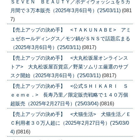
ＳＥＶＥＮ ＢＥＡＵＴＹ／ボディウォッシュを５カ
月間で３万本販売（2025年3月6日号）('25/03/11)
(081
7)
【売上アップの決め手】 <ＴＡＫＵＮＡＢＥ> アミ
ュゼホールディングス／モツ鍋がＳＮＳで話題広まる
（2025年3月6日号）('25/03/11)
(0817)
【売上アップの決め手】 <大丸松坂屋オンラインス
トア> 大丸松坂屋百貨店／野菜ソムリエ厳選のサブ
スク開始（2025年3月6日号）('25/03/11)
(0817)
【売上アップの決め手】 <公式ＳＨＩＫＡＲＩ Ｓ
ｅｅｍｅ．> 長寿乃里／限定販売戦略で１４０万個
超販売（2025年2月27日号）('25/03/04)
(0816)
【売上アップの決め手】 <犬猫生活> 犬猫生活／Ｅ
Ｃ利用者３０万人超に（2025年2月27日号）('25/03/0
4)
(0816)