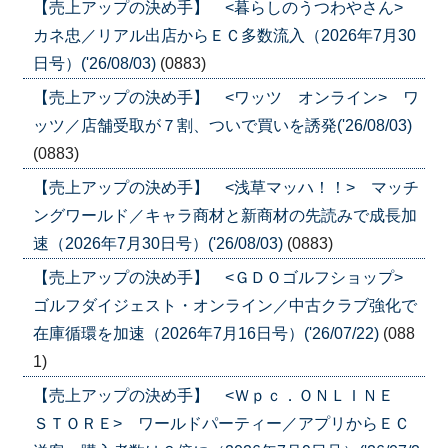
【売上アップの決め手】 <暮らしのうつわやさん>
カネ忠／リアル出店からＥＣ多数流入（2026年7月30
日号）('26/08/03)
(0883)
【売上アップの決め手】 <ワッツ オンライン> ワ
ッツ／店舗受取が７割、ついで買いを誘発('26/08/03)
(0883)
【売上アップの決め手】 <浅草マッハ！！> マッチ
ングワールド／キャラ商材と新商材の先読みで成長加
速（2026年7月30日号）('26/08/03)
(0883)
【売上アップの決め手】 <ＧＤＯゴルフショップ>
ゴルフダイジェスト・オンライン／中古クラブ強化で
在庫循環を加速（2026年7月16日号）('26/07/22)
(088
1)
【売上アップの決め手】 <Ｗｐｃ．ＯＮＬＩＮＥ
ＳＴＯＲＥ> ワールドパーティー／アプリからＥＣ