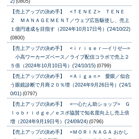
2)
(0805)
【売上アップの決め手】 <ＴＥＮＥＺ> ＴＥＮＥ
Ｚ ＭＡＮＡＧＥＭＥＮＴ／ウェブ広告駆使し、売上
１億円達成を目指す（2024年10月17日号）('24/10/22)
(0800)
【売上アップの決め手】 <ｉｒｉｓｅｒ―イリゼ―>
小高ワーカーズベース／ライブ配信コラボで売上２
５倍（2024年10月10日号）('24/10/15)
(0799)
【売上アップの決め手】 <Ａｉｇａｎ> 愛眼／似合
う眼鏡診断で月商２０％増（2024年9月26日号）('24/1
0/01)
(0797)
【売上アップの決め手】 <一心たん助ショップ> Ｇ
ｌｏｂｒｉｄｇｅ／ｅスポ協賛で知名度向上し売上倍
増（2024年9月19日号）('24/09/24)
(0796)
【売上アップの決め手】 <ＭＯＲＩＮＡＧＡ おかし