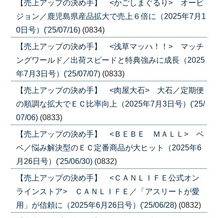
【売上アップの決め手】 <かごしまぐるり> オービ
ジョン／鹿児島県産品拡大で売上６倍に（2025年7月1
0日号）('25/07/16)
(0834)
【売上アップの決め手】 <浅草マッハ！！> マッチ
ングワールド／出荷スピードと特典強みに成長（2025
年7月3日号）('25/07/07)
(0833)
【売上アップの決め手】 <肉屋大石> 大石／定期便
の順調な拡大でＥＣ比率向上（2025年7月3日号）('25/
07/06)
(0833)
【売上アップの決め手】 <ＢＥＢＥ ＭＡＬＬ> ベ
ベ／悩み解決型のＥＣ定番商品が大ヒット（2025年6
月26日号）('25/06/30)
(0832)
【売上アップの決め手】 <ＣＡＮＬＩＦＥ公式オン
ラインストア> ＣＡＮＬＩＦＥ／「アスリートが愛
用」が信頼に（2025年6月26日号）('25/06/28)
(0832)