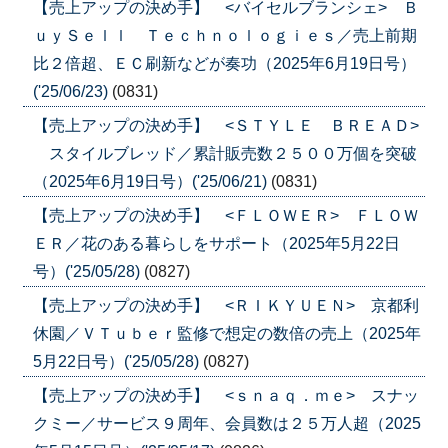
【売上アップの決め手】 <バイセルブランシェ> Ｂ
ｕｙＳｅｌｌ Ｔｅｃｈｎｏｌｏｇｉｅｓ／売上前期
比２倍超、ＥＣ刷新などが奏功（2025年6月19日号）
('25/06/23)
(0831)
【売上アップの決め手】 <ＳＴＹＬＥ ＢＲＥＡＤ>
スタイルブレッド／累計販売数２５００万個を突破
（2025年6月19日号）('25/06/21)
(0831)
【売上アップの決め手】 <ＦＬＯＷＥＲ> ＦＬＯＷ
ＥＲ／花のある暮らしをサポート（2025年5月22日
号）('25/05/28)
(0827)
【売上アップの決め手】 <ＲＩＫＹＵＥＮ> 京都利
休園／ＶＴｕｂｅｒ監修で想定の数倍の売上（2025年
5月22日号）('25/05/28)
(0827)
【売上アップの決め手】 <ｓｎａｑ．ｍｅ> スナッ
クミー／サービス９周年、会員数は２５万人超（2025