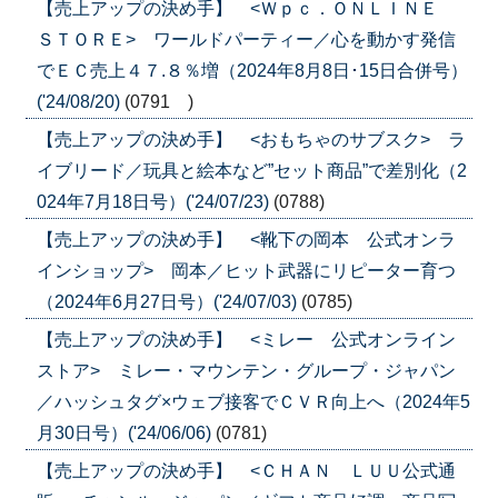
【売上アップの決め手】 <Ｗｐｃ．ＯＮＬＩＮＥ
ＳＴＯＲＥ> ワールドパーティー／心を動かす発信
でＥＣ売上４７.８％増（2024年8月8日･15日合併号）
('24/08/20)
(0791 )
【売上アップの決め手】 <おもちゃのサブスク> ラ
イブリード／玩具と絵本など”セット商品”で差別化（2
024年7月18日号）('24/07/23)
(0788)
【売上アップの決め手】 <靴下の岡本 公式オンラ
インショップ> 岡本／ヒット武器にリピーター育つ
（2024年6月27日号）('24/07/03)
(0785)
【売上アップの決め手】 <ミレー 公式オンライン
ストア> ミレー・マウンテン・グループ・ジャパン
／ハッシュタグ×ウェブ接客でＣＶＲ向上へ（2024年5
月30日号）('24/06/06)
(0781)
【売上アップの決め手】 <ＣＨＡＮ ＬＵＵ公式通