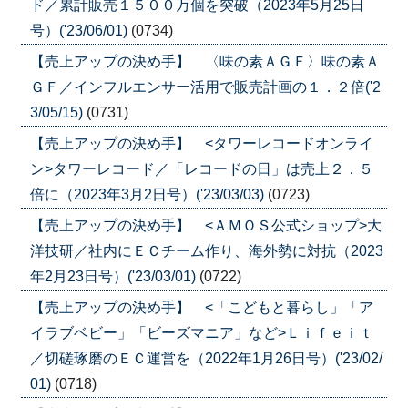
ド／累計販売１５００万個を突破（2023年5月25日
号）('23/06/01)
(0734)
【売上アップの決め手】 〈味の素ＡＧＦ〉味の素Ａ
ＧＦ／インフルエンサー活用で販売計画の１．２倍('2
3/05/15)
(0731)
【売上アップの決め手】 <タワーレコードオンライ
ン>タワーレコード／「レコードの日」は売上２．５
倍に（2023年3月2日号）('23/03/03)
(0723)
【売上アップの決め手】 <ＡＭＯＳ公式ショップ>大
洋技研／社内にＥＣチーム作り、海外勢に対抗（2023
年2月23日号）('23/03/01)
(0722)
【売上アップの決め手】 <「こどもと暮らし」「ア
イラブベビー」「ビーズマニア」など>Ｌｉｆｅｉｔ
／切磋琢磨のＥＣ運営を（2022年1月26日号）('23/02/
01)
(0718)