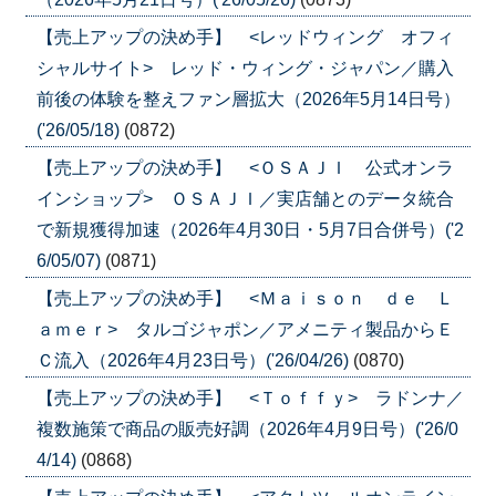
【売上アップの決め手】 <レッドウィング オフィ
シャルサイト> レッド・ウィング・ジャパン／購入
前後の体験を整えファン層拡大（2026年5月14日号）
('26/05/18)
(0872)
【売上アップの決め手】 <ＯＳＡＪＩ 公式オンラ
インショップ> ＯＳＡＪＩ／実店舗とのデータ統合
で新規獲得加速（2026年4月30日・5月7日合併号）('2
6/05/07)
(0871)
【売上アップの決め手】 <Ｍａｉｓｏｎ ｄｅ Ｌ
ａｍｅｒ> タルゴジャポン／アメニティ製品からＥ
Ｃ流入（2026年4月23日号）('26/04/26)
(0870)
【売上アップの決め手】 <Ｔｏｆｆｙ> ラドンナ／
複数施策で商品の販売好調（2026年4月9日号）('26/0
4/14)
(0868)