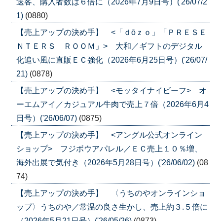
送客、購入者数は６倍に（2026年7月9日号）('26/07/2
1)
(0880)
【売上アップの決め手】 <「ｄōｚｏ」「ＰＲＥＳＥ
ＮＴＥＲＳ ＲＯＯＭ」> 大和／ギフトのデジタル
化追い風に直販ＥＣ強化（2026年6月25日号）('26/07/
21)
(0878)
【売上アップの決め手】 <モッタイナイビーフ> オ
ーエムアイ／カジュアル牛肉で売上７倍（2026年6月4
日号）('26/06/07)
(0875)
【売上アップの決め手】 <アングル公式オンライン
ショップ> フジボウアパレル／ＥＣ売上１０％増、
海外出展で気付き（2026年5月28日号）('26/06/02)
(08
74)
【売上アップの決め手】 〈うちのやオンラインショ
ップ〉うちのや／常温の良さ生かし、売上約３.５倍に
（2026年5月21日号）('26/05/26)
(0873)