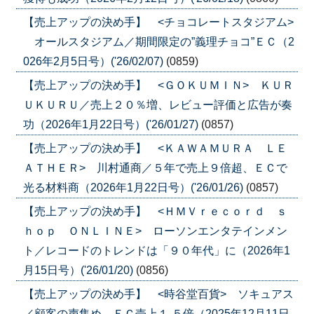
【売上アップの決め手】 <チョコレートスタジアム>
オールスタジアム／期間限定の”義理チョコ”ＥＣ（2
026年2月5日号）('26/02/07)
(0859)
【売上アップの決め手】 <ＧＯＫＵＭＩＮ> ＫＵＲ
ＵＫＵＲＵ／売上２０％増、レビュー評価と広告が奏
功（2026年1月22日号）('26/01/27)
(0857)
【売上アップの決め手】 <ＫＡＷＡＭＵＲＡ ＬＥ
ＡＴＨＥＲ> 川村通商／５年で売上９倍超、ＥＣで
光る材料商（2026年1月22日号）('26/01/26)
(0857)
【売上アップの決め手】 <ＨＭＶｒｅｃｏｒｄ ｓ
ｈｏｐ ＯＮＬＩＮＥ> ローソンエンタテインメン
ト／レコードのトレンドは「９０年代」に（2026年1
月15日号）('26/01/20)
(0856)
【売上アップの決め手】 <時谷堂百貨> ソキュアス
／顧客の声集め、ＥＣ売上１.５倍（2025年12月11日