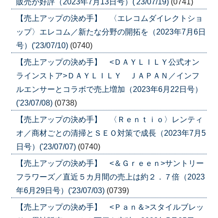
販売が好評（2023年7月13日号）('23/07/19)
(0741)
【売上アップの決め手】 〈エレコムダイレクトショ
ップ〉エレコム／新たな分野の開拓を（2023年7月6日
号）('23/07/10)
(0740)
【売上アップの決め手】 <ＤＡＹＬＩＬＹ公式オン
ラインストア>ＤＡＹＬＩＬＹ ＪＡＰＡＮ／インフ
ルエンサーとコラボで売上増加（2023年6月22日号）
('23/07/08)
(0738)
【売上アップの決め手】 〈Ｒｅｎｔｉｏ〉レンティ
オ／商材ごとの清掃とＳＥＯ対策で成長（2023年7月5
日号）('23/07/07)
(0740)
【売上アップの決め手】 <＆Ｇｒｅｅｎ>サントリー
フラワーズ／直近５カ月間の売上は約２．７倍（2023
年6月29日号）('23/07/03)
(0739)
【売上アップの決め手】 <Ｐａｎ＆>スタイルブレッ