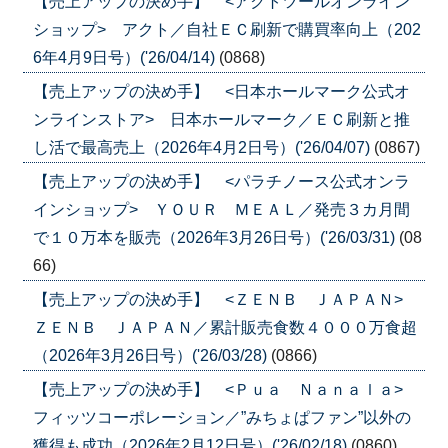
【売上アップの決め手】 <アクトツールオンライン
ショップ> アクト／自社ＥＣ刷新で購買率向上（202
6年4月9日号）('26/04/14)
(0868)
【売上アップの決め手】 <日本ホールマーク公式オ
ンラインストア> 日本ホールマーク／ＥＣ刷新と推
し活で最高売上（2026年4月2日号）('26/04/07)
(0867)
【売上アップの決め手】 <パラチノース公式オンラ
インショップ> ＹＯＵＲ ＭＥＡＬ／発売３カ月間
で１０万本を販売（2026年3月26日号）('26/03/31)
(08
66)
【売上アップの決め手】 <ＺＥＮＢ ＪＡＰＡＮ>
ＺＥＮＢ ＪＡＰＡＮ／累計販売食数４０００万食超
（2026年3月26日号）('26/03/28)
(0866)
【売上アップの決め手】 <Ｐｕａ Ｎａｎａｌａ>
フィッツコーポレーション／”みちょぱファン”以外の
獲得も成功（2026年2月12日号）('26/02/18)
(0860)