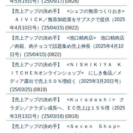
年5月15日号）('25/05/17)
(0826)
【売上アップの決め手】 <シェフの無添つくりおき>
ＡＩＶＩＣＫ／無添加総菜をサブスクで提供（2025
年4月10日号）('25/04/15)
(0822)
【売上アップの決め手】 <池口精肉店> 池口精肉店
／肉箱、肉チョコで話題集め売上伸長（2025年4月10
日号）('25/04/15)
(0822)
【売上アップの決め手】 <ＮＩＳＨＩＫＩＹＡ Ｋ
ＩＴＣＨＥＮオンラインショップ> にしき食品／メ
ディア露出で売上５０％増続く（2025年3月20日号）
('25/03/25)
(0819)
【売上アップの決め手】 <Ｋｕｒａｄａｓｈｉ> ク
ラダシ／クラダシ成長へ、ＥＣ売上は１５％増（2025
年3月13日号）('25/03/18)
(0818)
【売上アップの決め手】 <Ｓｅｖｅｎ Ｓｈｏｐ>