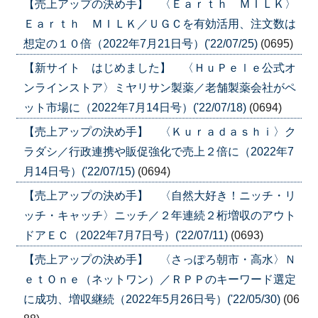
【売上アップの決め手】 〈Ｅａｒｔｈ ＭＩＬＫ〉
Ｅａｒｔｈ ＭＩＬＫ／ＵＧＣを有効活用、注文数は
想定の１０倍（2022年7月21日号）('22/07/25)
(0695)
【新サイト はじめました】 〈ＨｕＰｅｌｅ公式オ
ンラインストア〉ミヤリサン製薬／老舗製薬会社がペ
ット市場に（2022年7月14日号）('22/07/18)
(0694)
【売上アップの決め手】 〈Ｋｕｒａｄａｓｈｉ〉ク
ラダシ／行政連携や販促強化で売上２倍に（2022年7
月14日号）('22/07/15)
(0694)
【売上アップの決め手】 〈自然大好き！ニッチ・リ
ッチ・キャッチ〉ニッチ／２年連続２桁増収のアウト
ドアＥＣ（2022年7月7日号）('22/07/11)
(0693)
【売上アップの決め手】 〈さっぽろ朝市・高水〉Ｎ
ｅｔＯｎｅ（ネットワン）／ＲＰＰのキーワード選定
に成功、増収継続（2022年5月26日号）('22/05/30)
(06