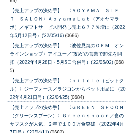
88)
【売上アップの決め手】 〈ＡＯＹＡＭＡ ＧＩＦ
Ｔ ＳＡＬＯＮ〉ＡｏｙａｍａＬａｂ（アオヤマラ
ボ）／ギフトサービス開発し売上６７７％増に（2022
年5月12日号）('22/05/16)
(0686)
【売上アップの決め手】 〈波佐見焼のＯＥＭ オン
ラインショップ〉アイユー／”攻め”の営業で卸先を開
拓（2022年4月28日・5月5日合併号）('22/05/02)
(068
5)
【売上アップの決め手】 〈ｂｉｔｃｌｅ（ビットク
ル）〉ジーフォース／ラジコンからペット用品に （20
22年4月21日号）('22/04/25)
(0684)
【売上アップの決め手】 〈ＧＲＥＥＮ ＳＰＯＯＮ
（グリーンスプーン）〉Ｇｒｅｅｎｓｐｏｏｎ／食の
サブスクが人気、２年で１００万食突破 （2022年4月
7日号）('22/04/11)
(0682)