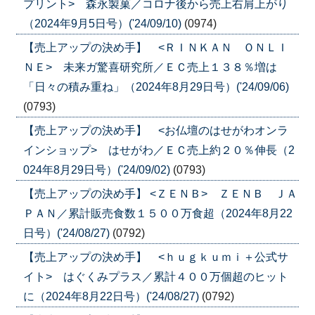
プリント> 森永製菓／コロナ後から売上右肩上がり
（2024年9月5日号）('24/09/10)
(0974)
【売上アップの決め手】 <ＲＩＮＫＡＮ ＯＮＬＩ
ＮＥ> 未来ガ驚喜研究所／ＥＣ売上１３８％増は
「日々の積み重ね」（2024年8月29日号）('24/09/06)
(0793)
【売上アップの決め手】 <お仏壇のはせがわオンラ
インショップ> はせがわ／ＥＣ売上約２０％伸長（2
024年8月29日号）('24/09/02)
(0793)
【売上アップの決め手】 <ＺＥＮＢ> ＺＥＮＢ ＪＡ
ＰＡＮ／累計販売食数１５００万食超（2024年8月22
日号）('24/08/27)
(0792)
【売上アップの決め手】 <ｈｕｇｋｕｍｉ＋公式サ
イト> はぐくみプラス／累計４００万個超のヒット
に（2024年8月22日号）('24/08/27)
(0792)