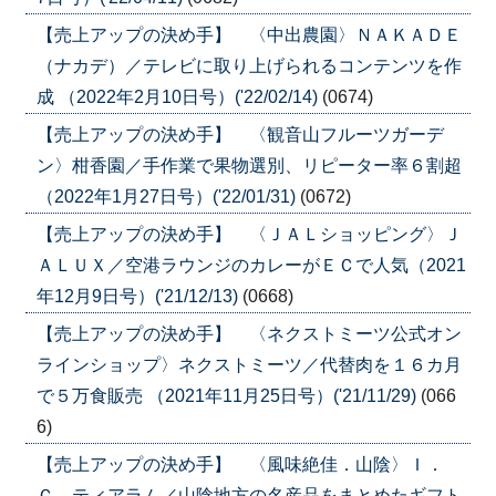
【売上アップの決め手】 〈中出農園〉ＮＡＫＡＤＥ
（ナカデ）／テレビに取り上げられるコンテンツを作
成 （2022年2月10日号）('22/02/14)
(0674)
【売上アップの決め手】 〈観音山フルーツガーデ
ン〉柑香園／手作業で果物選別、リピーター率６割超
（2022年1月27日号）('22/01/31)
(0672)
【売上アップの決め手】 〈ＪＡＬショッピング〉Ｊ
ＡＬＵＸ／空港ラウンジのカレーがＥＣで人気（2021
年12月9日号）('21/12/13)
(0668)
【売上アップの決め手】 〈ネクストミーツ公式オン
ラインショップ〉ネクストミーツ／代替肉を１６カ月
で５万食販売 （2021年11月25日号）('21/11/29)
(066
6)
【売上アップの決め手】 〈風味絶佳．山陰〉Ｉ．
Ｃ．ティアラム／山陰地方の名産品をまとめたギフト