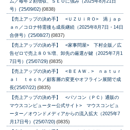
ム／毎年２割増収、ＳＥＯに強み（2025年8月21日
号）('25/09/02)
(0838)
【売上アップの決め手】 <ＵＺＵｉＲＯ> 渦ｊａｐ
ａｎ／コロナ特需後も成長継続（2025年8月7日・14日
合併号）('25/08/27)
(0837)
【売上アップの決め手】 <家事問屋> 下村企販／広
告ゼロで売上８０％増、卸先の厳選が鍵（2025年7月1
7日号）('25/07/29)
(0835)
【売上アップの決め手】 <ＢＥＡＷ．> ｎａｔｕｒ
ａｌ ｔｅｃｈ／顧客層の変更やオフライン展開で成
長('25/07/22)
(0835)
【売上アップの決め手】 <パソコン（ＰＣ）通販の
マウスコンピューター公式サイト> マウスコンピュ
ーター／オウンドメディアからの流入拡大（2025年7
月17日号）('25/07/20)
(0835)