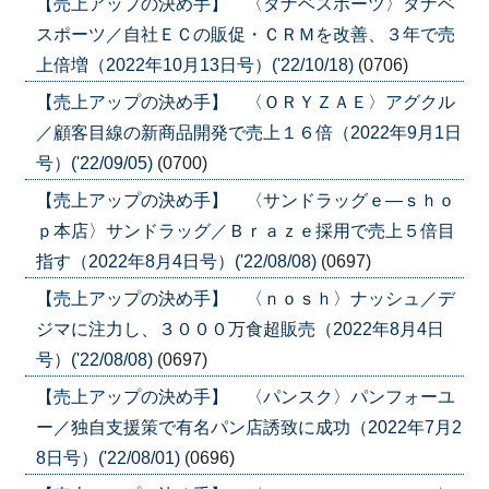
【売上アップの決め手】 〈タナベスポーツ〉タナベ
スポーツ／自社ＥＣの販促・ＣＲＭを改善、３年で売
上倍増（2022年10月13日号）('22/10/18)
(0706)
【売上アップの決め手】 〈ＯＲＹＺＡＥ〉アグクル
／顧客目線の新商品開発で売上１６倍（2022年9月1日
号）('22/09/05)
(0700)
【売上アップの決め手】 〈サンドラッグｅ―ｓｈｏ
ｐ本店〉サンドラッグ／Ｂｒａｚｅ採用で売上５倍目
指す（2022年8月4日号）('22/08/08)
(0697)
【売上アップの決め手】 〈ｎｏｓｈ〉ナッシュ／デ
ジマに注力し、３０００万食超販売（2022年8月4日
号）('22/08/08)
(0697)
【売上アップの決め手】 〈パンスク〉パンフォーユ
ー／独自支援策で有名パン店誘致に成功（2022年7月2
8日号）('22/08/01)
(0696)