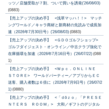
ッツ／店舗受取が７割、ついで買いを誘発('26/08/03)
(0883)
【売上アップの決め手】 <浅草マッハ！！> マッチ
ングワールド／キャラ商材と新商材の先読みで成長加
速（2026年7月30日号）('26/08/03)
(0883)
【売上アップの決め手】 <ＧＤＯゴルフショップ>
ゴルフダイジェスト・オンライン／中古クラブ強化で
在庫循環を加速（2026年7月16日号）('26/07/22)
(088
1)
【売上アップの決め手】 <Ｗｐｃ．ＯＮＬＩＮＥ
ＳＴＯＲＥ> ワールドパーティー／アプリからＥＣ
送客、購入者数は６倍に（2026年7月9日号）('26/07/2
1)
(0880)
【売上アップの決め手】 <「ｄōｚｏ」「ＰＲＥＳＥ
ＮＴＥＲＳ ＲＯＯＭ」> 大和／ギフトのデジタル