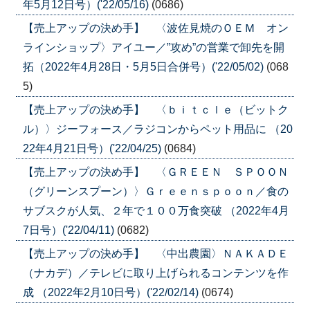
年5月12日号）('22/05/16)
(0686)
【売上アップの決め手】 〈波佐見焼のＯＥＭ オン
ラインショップ〉アイユー／”攻め”の営業で卸先を開
拓（2022年4月28日・5月5日合併号）('22/05/02)
(068
5)
【売上アップの決め手】 〈ｂｉｔｃｌｅ（ビットク
ル）〉ジーフォース／ラジコンからペット用品に （20
22年4月21日号）('22/04/25)
(0684)
【売上アップの決め手】 〈ＧＲＥＥＮ ＳＰＯＯＮ
（グリーンスプーン）〉Ｇｒｅｅｎｓｐｏｏｎ／食の
サブスクが人気、２年で１００万食突破 （2022年4月
7日号）('22/04/11)
(0682)
【売上アップの決め手】 〈中出農園〉ＮＡＫＡＤＥ
（ナカデ）／テレビに取り上げられるコンテンツを作
成 （2022年2月10日号）('22/02/14)
(0674)