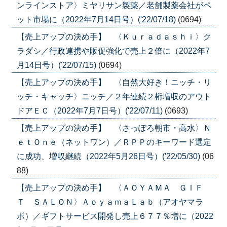
ンラインストア〉ミヤリサン製薬／老舗製薬会社がペ
ット市場に（2022年7月14日号）('22/07/18)
(0694)
【売上アップの決め手】 〈Ｋｕｒａｄａｓｈｉ〉ク
ラダシ／行政連携や販促強化で売上２倍に（2022年7
月14日号）('22/07/15)
(0694)
【売上アップの決め手】 〈自然大好き！ニッチ・リ
ッチ・キャッチ〉ニッチ／２年連続２桁増収のアウト
ドアＥＣ（2022年7月7日号）('22/07/11)
(0693)
【売上アップの決め手】 〈さっぽろ朝市・高水〉Ｎ
ｅｔＯｎｅ（ネットワン）／ＲＰＰのキーワード選定
に成功、増収継続（2022年5月26日号）('22/05/30)
(06
88)
【売上アップの決め手】 〈ＡＯＹＡＭＡ ＧＩＦ
Ｔ ＳＡＬＯＮ〉ＡｏｙａｍａＬａｂ（アオヤマラ
ボ）／ギフトサービス開発し売上６７７％増に（2022