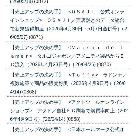
('26/05/18)
(0872)
【売上アップの決め手】 <ＯＳＡＪＩ 公式オンラ
インショップ> ＯＳＡＪＩ／実店舗とのデータ統合
で新規獲得加速（2026年4月30日・5月7日合併号）('2
6/05/07)
(0871)
【売上アップの決め手】 <Ｍａｉｓｏｎ ｄｅ Ｌ
ａｍｅｒ> タルゴジャポン／アメニティ製品からＥ
Ｃ流入（2026年4月23日号）('26/04/26)
(0870)
【売上アップの決め手】 <Ｔｏｆｆｙ> ラドンナ／
複数施策で商品の販売好調（2026年4月9日号）('26/0
4/14)
(0868)
【売上アップの決め手】 <アクトツールオンライン
ショップ> アクト／自社ＥＣ刷新で購買率向上（202
6年4月9日号）('26/04/14)
(0868)
【売上アップの決め手】 <日本ホールマーク公式オ