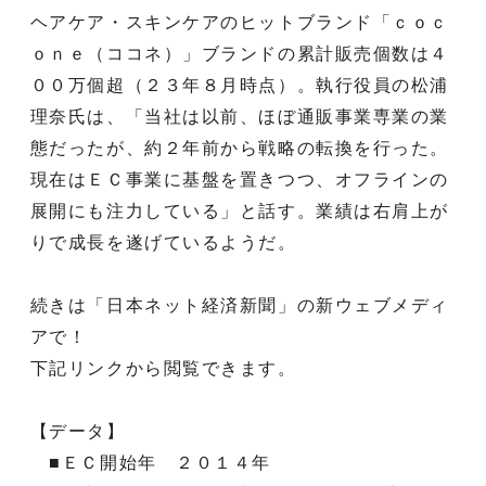
ヘアケア・スキンケアのヒットブランド「ｃｏｃ
ｏｎｅ（ココネ）」ブランドの累計販売個数は４
００万個超（２３年８月時点）。執行役員の松浦
理奈氏は、「当社は以前、ほぼ通販事業専業の業
態だったが、約２年前から戦略の転換を行った。
現在はＥＣ事業に基盤を置きつつ、オフラインの
展開にも注力している」と話す。業績は右肩上が
りで成長を遂げているようだ。
続きは「日本ネット経済新聞」の新ウェブメディ
アで！
下記リンクから閲覧できます。
【データ】
■ＥＣ開始年 ２０１４年