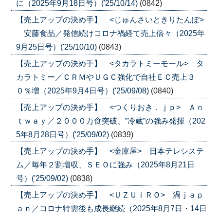
に（2025年9月18日号）('25/10/14)
(0842)
【売上アップの決め手】 <じゅんさいときりたんぽ>
安藤食品／発信続けコロナ禍経て売上倍々（2025年
9月25日号）('25/10/10)
(0843)
【売上アップの決め手】 <タカラトミーモール> タ
カラトミー／ＣＲＭやＵＧＣ強化で自社ＥＣ売上３
０％増（2025年9月4日号）('25/09/08)
(0840)
【売上アップの決め手】 <つくりおき．ｊｐ> Ａｎ
ｔｗａｙ／２０００万食突破、”冷蔵”の強み発揮（202
5年8月28日号）('25/09/02)
(0839)
【売上アップの決め手】 <金庫屋> 日本テレシステ
ム／毎年２割増収、ＳＥＯに強み（2025年8月21日
号）('25/09/02)
(0838)
【売上アップの決め手】 <ＵＺＵｉＲＯ> 渦ｊａｐ
ａｎ／コロナ特需後も成長継続（2025年8月7日・14日