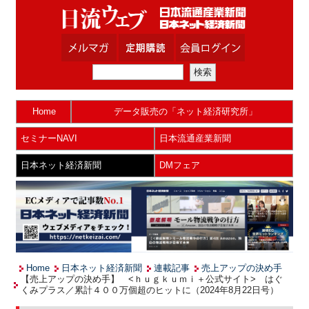
Home
データ販売の「ネット経済研究所」
セミナーNAVI
日本流通産業新聞
日本ネット経済新聞
DMフェア
Home
日本ネット経済新聞
連載記事
売上アップの決め手
【売上アップの決め手】 <ｈｕｇｋｕｍｉ＋公式サイト> はぐ
くみプラス／累計４００万個超のヒットに（2024年8月22日号）