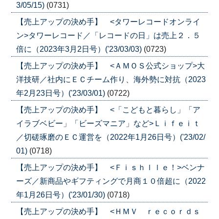
3/05/15)
(0731)
【売上アップの決め手】 <タワーレコードオンライ
ン>タワーレコード／「レコードの日」は売上２．５
倍に（2023年3月2日号）('23/03/03)
(0723)
【売上アップの決め手】 <ＡＭＯＳ公式ショップ>大
洋技研／社内にＥＣチーム作り、海外勢に対抗（2023
年2月23日号）('23/03/01)
(0722)
【売上アップの決め手】 <「こどもと暮らし」「ア
イラブベビー」「ビーズマニア」など>Ｌｉｆｅｉｔ
／切磋琢磨のＥＣ運営を（2022年1月26日号）('23/02/
01)
(0718)
【売上アップの決め手】 <Ｆｉｓｈｌｌｅ！>ベンナ
ーズ／新商品やギフティングで月商１０倍超に（2022
年1月26日号）('23/01/30)
(0718)
【売上アップの決め手】 <ＨＭＶ ｒｅｃｏｒｄｓ