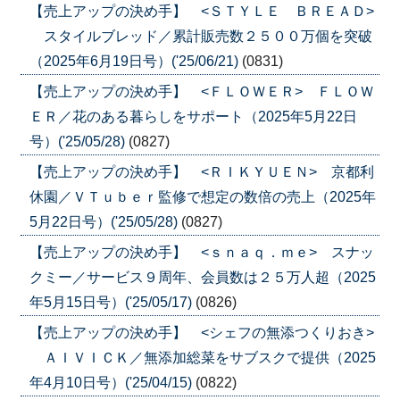
【売上アップの決め手】 <ＳＴＹＬＥ ＢＲＥＡＤ>
スタイルブレッド／累計販売数２５００万個を突破
（2025年6月19日号）('25/06/21)
(0831)
【売上アップの決め手】 <ＦＬＯＷＥＲ> ＦＬＯＷ
ＥＲ／花のある暮らしをサポート（2025年5月22日
号）('25/05/28)
(0827)
【売上アップの決め手】 <ＲＩＫＹＵＥＮ> 京都利
休園／ＶＴｕｂｅｒ監修で想定の数倍の売上（2025年
5月22日号）('25/05/28)
(0827)
【売上アップの決め手】 <ｓｎａｑ．ｍｅ> スナッ
クミー／サービス９周年、会員数は２５万人超（2025
年5月15日号）('25/05/17)
(0826)
【売上アップの決め手】 <シェフの無添つくりおき>
ＡＩＶＩＣＫ／無添加総菜をサブスクで提供（2025
年4月10日号）('25/04/15)
(0822)