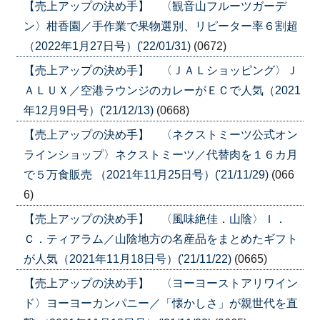
【売上アップの決め手】 〈観音山フルーツガーデ
ン〉柑香園／手作業で果物選別、リピーター率６割超
（2022年1月27日号）('22/01/31)
(0672)
【売上アップの決め手】 〈ＪＡＬショッピング〉Ｊ
ＡＬＵＸ／空港ラウンジのカレーがＥＣで人気（2021
年12月9日号）('21/12/13)
(0668)
【売上アップの決め手】 〈ネクストミーツ公式オン
ラインショップ〉ネクストミーツ／代替肉を１６カ月
で５万食販売 （2021年11月25日号）('21/11/29)
(066
6)
【売上アップの決め手】 〈風味絶佳．山陰〉Ｉ．
Ｃ．ティアラム／山陰地方の名産品をまとめたギフト
が人気（2021年11月18日号）('21/11/22)
(0665)
【売上アップの決め手】 〈ヨーヨーストアリワイン
ド〉ヨーヨーカンパニー／「懐かしさ」が親世代を直