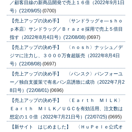
／顧客目線の新商品開発で売上１６倍（2022年9月1日
号）('22/09/05)
(0700)
【売上アップの決め手】 〈サンドラッグｅ―ｓｈｏ
ｐ本店〉サンドラッグ／Ｂｒａｚｅ採用で売上５倍目
指す（2022年8月4日号）('22/08/08)
(0697)
【売上アップの決め手】 〈ｎｏｓｈ〉ナッシュ／デ
ジマに注力し、３０００万食超販売（2022年8月4日
号）('22/08/08)
(0697)
【売上アップの決め手】 〈パンスク〉パンフォーユ
ー／独自支援策で有名パン店誘致に成功（2022年7月2
8日号）('22/08/01)
(0696)
【売上アップの決め手】 〈Ｅａｒｔｈ ＭＩＬＫ〉
Ｅａｒｔｈ ＭＩＬＫ／ＵＧＣを有効活用、注文数は
想定の１０倍（2022年7月21日号）('22/07/25)
(0695)
【新サイト はじめました】 〈ＨｕＰｅｌｅ公式オ