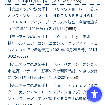
撃 （2021年11月18日号）('21/11/22)
(0665)
【売上アップの決め手】 〈リンツチョコレート公式
オンラインショップ〉ＬＩＮＤＴ＆ＳＰＲＵＮＧＬＩ
ＪＡＰＡＮ／ポイントプログラムを統合、利便性追求
（2021年11月11日号）('21/11/15)
(0664)
【売上アップの決め手】 〈ＯＩＬ ｂｙ 美術手
帖〉カルチュア・コンビニエンス・クラブ／アートＥ
Ｃ３００％増で着地予定（2021年10月28日号）('21/1
0/31)
(0662)
【売上アップの決め手】 〈ハーベストシーズン楽天
市場店〉ハナノキ／顧客の声が新商品誕生のきっかけ
に（2021年9月30日号）('21/10/02)
(0658)
【売上アップの決め手】 〈ｍｒ．ｋａｎｓｏ（ミス
ター・カンソ）ＷＥＢ（ウェブ）ショップ〉クリー
ン・ブラザーズ／テレビ露出がＥＣ売上の増加を後押