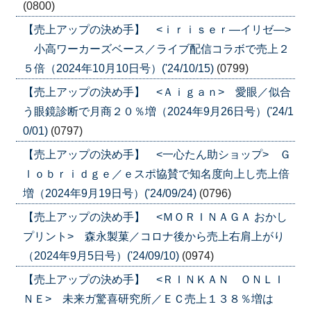
(0800)
【売上アップの決め手】 <ｉｒｉｓｅｒ―イリゼ―>
小高ワーカーズベース／ライブ配信コラボで売上２
５倍（2024年10月10日号）('24/10/15)
(0799)
【売上アップの決め手】 <Ａｉｇａｎ> 愛眼／似合
う眼鏡診断で月商２０％増（2024年9月26日号）('24/1
0/01)
(0797)
【売上アップの決め手】 <一心たん助ショップ> Ｇ
ｌｏｂｒｉｄｇｅ／ｅスポ協賛で知名度向上し売上倍
増（2024年9月19日号）('24/09/24)
(0796)
【売上アップの決め手】 <ＭＯＲＩＮＡＧＡ おかし
プリント> 森永製菓／コロナ後から売上右肩上がり
（2024年9月5日号）('24/09/10)
(0974)
【売上アップの決め手】 <ＲＩＮＫＡＮ ＯＮＬＩ
ＮＥ> 未来ガ驚喜研究所／ＥＣ売上１３８％増は