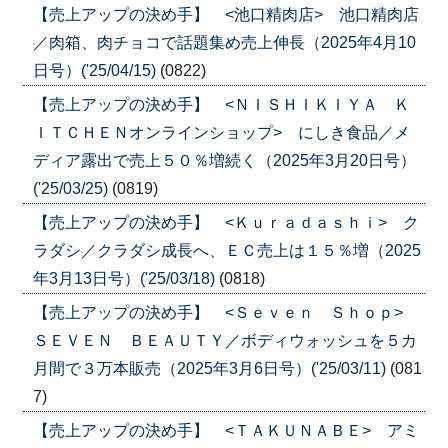
【売上アップの決め手】 <池口精肉店> 池口精肉店
／肉箱、肉チョコで話題集め売上伸長（2025年4月10
日号）('25/04/15)
(0822)
【売上アップの決め手】 <ＮＩＳＨＩＫＩＹＡ Ｋ
ＩＴＣＨＥＮオンラインショップ> にしき食品／メ
ディア露出で売上５０％増続く（2025年3月20日号）
('25/03/25)
(0819)
【売上アップの決め手】 <Ｋｕｒａｄａｓｈｉ> ク
ラダシ／クラダシ成長へ、ＥＣ売上は１５％増（2025
年3月13日号）('25/03/18)
(0818)
【売上アップの決め手】 <Ｓｅｖｅｎ Ｓｈｏｐ>
ＳＥＶＥＮ ＢＥＡＵＴＹ／ボディウォッシュを５カ
月間で３万本販売（2025年3月6日号）('25/03/11)
(081
7)
【売上アップの決め手】 <ＴＡＫＵＮＡＢＥ> アミ