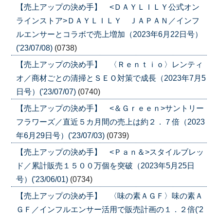
【売上アップの決め手】 <ＤＡＹＬＩＬＹ公式オン
ラインストア>ＤＡＹＬＩＬＹ ＪＡＰＡＮ／インフ
ルエンサーとコラボで売上増加（2023年6月22日号）
('23/07/08)
(0738)
【売上アップの決め手】 〈Ｒｅｎｔｉｏ〉レンティ
オ／商材ごとの清掃とＳＥＯ対策で成長（2023年7月5
日号）('23/07/07)
(0740)
【売上アップの決め手】 <＆Ｇｒｅｅｎ>サントリー
フラワーズ／直近５カ月間の売上は約２．７倍（2023
年6月29日号）('23/07/03)
(0739)
【売上アップの決め手】 <Ｐａｎ＆>スタイルブレッ
ド／累計販売１５００万個を突破（2023年5月25日
号）('23/06/01)
(0734)
【売上アップの決め手】 〈味の素ＡＧＦ〉味の素Ａ
ＧＦ／インフルエンサー活用で販売計画の１．２倍('2