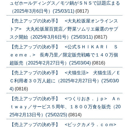
ュゼホールディングス／モツ鍋がＳＮＳで話題広まる
（2025年3月6日号）('25/03/11)
(0817)
【売上アップの決め手】 <大丸松坂屋オンラインス
トア> 大丸松坂屋百貨店／野菜ソムリエ厳選のサブ
スク開始（2025年3月6日号）('25/03/11)
(0817)
【売上アップの決め手】 <公式ＳＨＩＫＡＲＩ Ｓ
ｅｅｍｅ．> 長寿乃里／限定販売戦略で１４０万個
超販売（2025年2月27日号）('25/03/04)
(0816)
【売上アップの決め手】 <犬猫生活> 犬猫生活／Ｅ
Ｃ利用者３０万人超に（2025年2月27日号）('25/03/0
4)
(0816)
【売上アップの決め手】 <つくりおき．ｊｐ> Ａｎ
ｔｗａｙ／サービス５周年、１８００万食を販売（20
25年2月13日号）('25/02/25)
(0814)
【売上アップの決め手】 <ビックカメラ．ｃｏｍ>