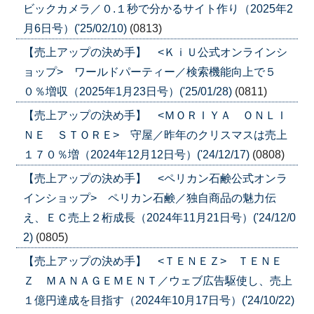
ビックカメラ／０.１秒で分かるサイト作り（2025年2
月6日号）('25/02/10)
(0813)
【売上アップの決め手】 <ＫｉＵ公式オンラインシ
ョップ> ワールドパーティー／検索機能向上で５
０％増収（2025年1月23日号）('25/01/28)
(0811)
【売上アップの決め手】 <ＭＯＲＩＹＡ ＯＮＬＩ
ＮＥ ＳＴＯＲＥ> 守屋／昨年のクリスマスは売上
１７０％増（2024年12月12日号）('24/12/17)
(0808)
【売上アップの決め手】 <ペリカン石鹸公式オンラ
インショップ> ペリカン石鹸／独自商品の魅力伝
え、ＥＣ売上２桁成長（2024年11月21日号）('24/12/0
2)
(0805)
【売上アップの決め手】 <ＴＥＮＥＺ> ＴＥＮＥ
Ｚ ＭＡＮＡＧＥＭＥＮＴ／ウェブ広告駆使し、売上
１億円達成を目指す（2024年10月17日号）('24/10/22)