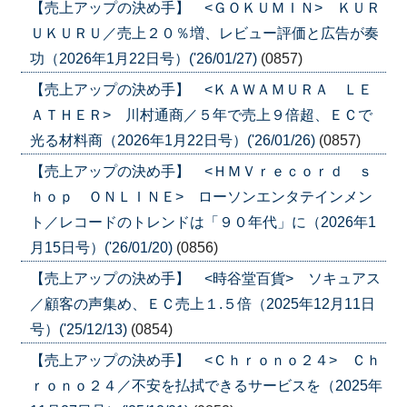
【売上アップの決め手】 <ＧＯＫＵＭＩＮ> ＫＵＲ
ＵＫＵＲＵ／売上２０％増、レビュー評価と広告が奏
功（2026年1月22日号）('26/01/27)
(0857)
【売上アップの決め手】 <ＫＡＷＡＭＵＲＡ ＬＥ
ＡＴＨＥＲ> 川村通商／５年で売上９倍超、ＥＣで
光る材料商（2026年1月22日号）('26/01/26)
(0857)
【売上アップの決め手】 <ＨＭＶｒｅｃｏｒｄ ｓ
ｈｏｐ ＯＮＬＩＮＥ> ローソンエンタテインメン
ト／レコードのトレンドは「９０年代」に（2026年1
月15日号）('26/01/20)
(0856)
【売上アップの決め手】 <時谷堂百貨> ソキュアス
／顧客の声集め、ＥＣ売上１.５倍（2025年12月11日
号）('25/12/13)
(0854)
【売上アップの決め手】 <Ｃｈｒｏｎｏ２４> Ｃｈ
ｒｏｎｏ２４／不安を払拭できるサービスを（2025年