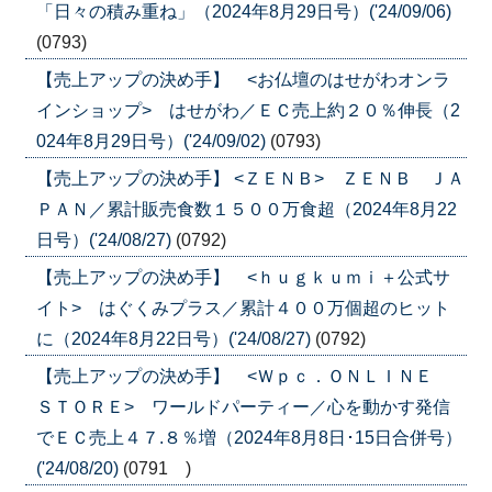
「日々の積み重ね」（2024年8月29日号）('24/09/06)
(0793)
【売上アップの決め手】 <お仏壇のはせがわオンラ
インショップ> はせがわ／ＥＣ売上約２０％伸長（2
024年8月29日号）('24/09/02)
(0793)
【売上アップの決め手】 <ＺＥＮＢ> ＺＥＮＢ ＪＡ
ＰＡＮ／累計販売食数１５００万食超（2024年8月22
日号）('24/08/27)
(0792)
【売上アップの決め手】 <ｈｕｇｋｕｍｉ＋公式サ
イト> はぐくみプラス／累計４００万個超のヒット
に（2024年8月22日号）('24/08/27)
(0792)
【売上アップの決め手】 <Ｗｐｃ．ＯＮＬＩＮＥ
ＳＴＯＲＥ> ワールドパーティー／心を動かす発信
でＥＣ売上４７.８％増（2024年8月8日･15日合併号）
('24/08/20)
(0791 )