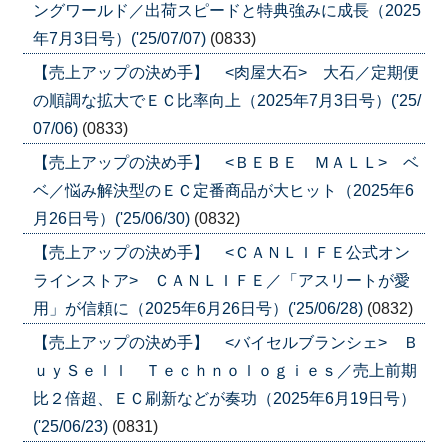
ングワールド／出荷スピードと特典強みに成長（2025
年7月3日号）('25/07/07)
(0833)
【売上アップの決め手】 <肉屋大石> 大石／定期便
の順調な拡大でＥＣ比率向上（2025年7月3日号）('25/
07/06)
(0833)
【売上アップの決め手】 <ＢＥＢＥ ＭＡＬＬ> ベ
ベ／悩み解決型のＥＣ定番商品が大ヒット（2025年6
月26日号）('25/06/30)
(0832)
【売上アップの決め手】 <ＣＡＮＬＩＦＥ公式オン
ラインストア> ＣＡＮＬＩＦＥ／「アスリートが愛
用」が信頼に（2025年6月26日号）('25/06/28)
(0832)
【売上アップの決め手】 <バイセルブランシェ> Ｂ
ｕｙＳｅｌｌ Ｔｅｃｈｎｏｌｏｇｉｅｓ／売上前期
比２倍超、ＥＣ刷新などが奏功（2025年6月19日号）
('25/06/23)
(0831)