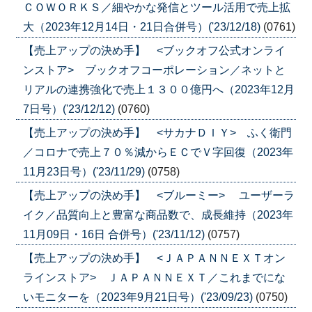
ＣＯＷＯＲＫＳ／細やかな発信とツール活用で売上拡
大（2023年12月14日・21日合併号）('23/12/18)
(0761)
【売上アップの決め手】 <ブックオフ公式オンライ
ンストア> ブックオフコーポレーション／ネットと
リアルの連携強化で売上１３００億円へ（2023年12月
7日号）('23/12/12)
(0760)
【売上アップの決め手】 <サカナＤＩＹ> ふく衛門
／コロナで売上７０％減からＥＣでＶ字回復（2023年
11月23日号）('23/11/29)
(0758)
【売上アップの決め手】 <ブルーミー> ユーザーラ
イク／品質向上と豊富な商品数で、成長維持（2023年
11月09日・16日 合併号）('23/11/12)
(0757)
【売上アップの決め手】 <ＪＡＰＡＮＮＥＸＴオン
ラインストア> ＪＡＰＡＮＮＥＸＴ／これまでにな
いモニターを（2023年9月21日号）('23/09/23)
(0750)