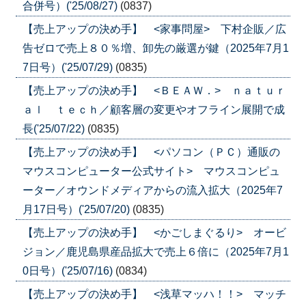
合併号）('25/08/27)
(0837)
【売上アップの決め手】 <家事問屋> 下村企販／広
告ゼロで売上８０％増、卸先の厳選が鍵（2025年7月1
7日号）('25/07/29)
(0835)
【売上アップの決め手】 <ＢＥＡＷ．> ｎａｔｕｒ
ａｌ ｔｅｃｈ／顧客層の変更やオフライン展開で成
長('25/07/22)
(0835)
【売上アップの決め手】 <パソコン（ＰＣ）通販の
マウスコンピューター公式サイト> マウスコンピュ
ーター／オウンドメディアからの流入拡大（2025年7
月17日号）('25/07/20)
(0835)
【売上アップの決め手】 <かごしまぐるり> オービ
ジョン／鹿児島県産品拡大で売上６倍に（2025年7月1
0日号）('25/07/16)
(0834)
【売上アップの決め手】 <浅草マッハ！！> マッチ