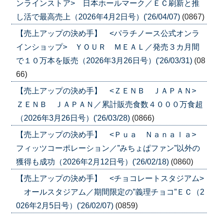
ンラインストア> 日本ホールマーク／ＥＣ刷新と推
し活で最高売上（2026年4月2日号）('26/04/07)
(0867)
【売上アップの決め手】 <パラチノース公式オンラ
インショップ> ＹＯＵＲ ＭＥＡＬ／発売３カ月間
で１０万本を販売（2026年3月26日号）('26/03/31)
(08
66)
【売上アップの決め手】 <ＺＥＮＢ ＪＡＰＡＮ>
ＺＥＮＢ ＪＡＰＡＮ／累計販売食数４０００万食超
（2026年3月26日号）('26/03/28)
(0866)
【売上アップの決め手】 <Ｐｕａ Ｎａｎａｌａ>
フィッツコーポレーション／”みちょぱファン”以外の
獲得も成功（2026年2月12日号）('26/02/18)
(0860)
【売上アップの決め手】 <チョコレートスタジアム>
オールスタジアム／期間限定の”義理チョコ”ＥＣ（2
026年2月5日号）('26/02/07)
(0859)