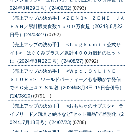
024年8月29日号）('24/09/02)
(0793)
【売上アップの決め手】 <ＺＥＮＢ> ＺＥＮＢ ＪＡ
ＰＡＮ／累計販売食数１５００万食超（2024年8月22
日号）('24/08/27)
(0792)
【売上アップの決め手】 <ｈｕｇｋｕｍｉ＋公式サ
イト> はぐくみプラス／累計４００万個超のヒット
に（2024年8月22日号）('24/08/27)
(0792)
【売上アップの決め手】 <Ｗｐｃ．ＯＮＬＩＮＥ
ＳＴＯＲＥ> ワールドパーティー／心を動かす発信
でＥＣ売上４７.８％増（2024年8月8日･15日合併号）
('24/08/20)
(0791 )
【売上アップの決め手】 <おもちゃのサブスク> ラ
イブリード／玩具と絵本など”セット商品”で差別化（2
024年7月18日号）('24/07/23)
(0788)