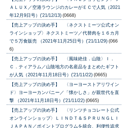
ＡＬＵＸ／空港ラウンジのカレーがＥＣで人気（2021
年12月9日号）('21/12/13)
(0668)
【売上アップの決め手】 〈ネクストミーツ公式オン
ラインショップ〉ネクストミーツ／代替肉を１６カ月
で５万食販売 （2021年11月25日号）('21/11/29)
(066
6)
【売上アップの決め手】 〈風味絶佳．山陰〉Ｉ．
Ｃ．ティアラム／山陰地方の名産品をまとめたギフト
が人気（2021年11月18日号）('21/11/22)
(0665)
【売上アップの決め手】 〈ヨーヨーストアリワイン
ド〉ヨーヨーカンパニー／「懐かしさ」が親世代を直
撃 （2021年11月18日号）('21/11/22)
(0665)
【売上アップの決め手】 〈リンツチョコレート公式
オンラインショップ〉ＬＩＮＤＴ＆ＳＰＲＵＮＧＬＩ
ＪＡＰＡＮ／ポイントプログラムを統合、利便性追求