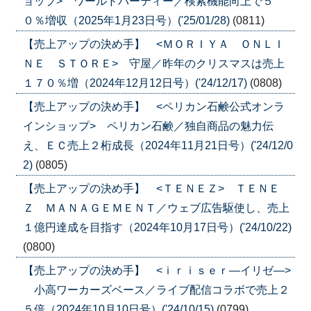
ョップ> ワールドパーティー／検索機能向上で５
０％増収（2025年1月23日号）('25/01/28)
(0811)
【売上アップの決め手】 <ＭＯＲＩＹＡ ＯＮＬＩ
ＮＥ ＳＴＯＲＥ> 守屋／昨年のクリスマスは売上
１７０％増（2024年12月12日号）('24/12/17)
(0808)
【売上アップの決め手】 <ペリカン石鹸公式オンラ
インショップ> ペリカン石鹸／独自商品の魅力伝
え、ＥＣ売上２桁成長（2024年11月21日号）('24/12/0
2)
(0805)
【売上アップの決め手】 <ＴＥＮＥＺ> ＴＥＮＥ
Ｚ ＭＡＮＡＧＥＭＥＮＴ／ウェブ広告駆使し、売上
１億円達成を目指す（2024年10月17日号）('24/10/22)
(0800)
【売上アップの決め手】 <ｉｒｉｓｅｒ―イリゼ―>
小高ワーカーズベース／ライブ配信コラボで売上２
５倍（2024年10月10日号）('24/10/15)
(0799)