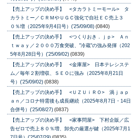
【売上アップの決め手】 <タカラトミーモール> タ
カラトミー／ＣＲＭやＵＧＣ強化で自社ＥＣ売上３
０％増（2025年9月4日号）('25/09/08)
(0840)
【売上アップの決め手】 <つくりおき．ｊｐ> Ａｎ
ｔｗａｙ／２０００万食突破、”冷蔵”の強み発揮（202
5年8月28日号）('25/09/02)
(0839)
【売上アップの決め手】 <金庫屋> 日本テレシステ
ム／毎年２割増収、ＳＥＯに強み（2025年8月21日
号）('25/09/02)
(0838)
【売上アップの決め手】 <ＵＺＵｉＲＯ> 渦ｊａｐ
ａｎ／コロナ特需後も成長継続（2025年8月7日・14日
合併号）('25/08/27)
(0837)
【売上アップの決め手】 <家事問屋> 下村企販／広
告ゼロで売上８０％増、卸先の厳選が鍵（2025年7月1
7日号）('25/07/29)
(0835)