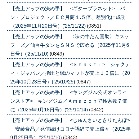
【売上アップの決め手】 <ギタープラネット> パ
ン・プロジェクト／ＥＣ月商１.５倍、差別化に成功
（2025年11月20日号）('25/11/22)
(0851)
【売上アップの決め手】 〈味の牛たん喜助〉キスケ
フーズ／仙台牛タンをＳＮＳで広める（2025年11月6
日号）('25/11/10)
(0849)
【売上アップの決め手】 <Ｓｈａｋｔｉ> シャクテ
ィ・ジャパン／指圧と鍼のマットが売上１３倍に（20
25年10月23日号）('25/10/25)
(0847)
【売上アップの決め手】 <キングジム公式オンライ
ンストア> キングジム／Ａｍａｚｏｎで検索数７倍
に（2025年9月18日号）('25/10/14)
(0842)
【売上アップの決め手】 <じゅんさいときりたんぽ>
安藤食品／発信続けコロナ禍経て売上倍々（2025年
9月25日号）('25/10/10)
(0843)