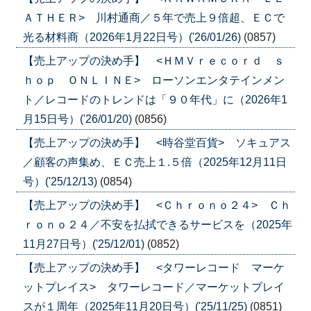
ＡＴＨＥＲ> 川村通商／５年で売上９倍超、ＥＣで
光る材料商（2026年1月22日号）('26/01/26)
(0857)
【売上アップの決め手】 <ＨＭＶｒｅｃｏｒｄ ｓ
ｈｏｐ ＯＮＬＩＮＥ> ローソンエンタテインメン
ト／レコードのトレンドは「９０年代」に（2026年1
月15日号）('26/01/20)
(0856)
【売上アップの決め手】 <時谷堂百貨> ソキュアス
／顧客の声集め、ＥＣ売上１.５倍（2025年12月11日
号）('25/12/13)
(0854)
【売上アップの決め手】 <Ｃｈｒｏｎｏ２４> Ｃｈ
ｒｏｎｏ２４／不安を払拭できるサービスを（2025年
11月27日号）('25/12/01)
(0852)
【売上アップの決め手】 <タワーレコード マーケ
ットプレイス> タワーレコード／マーケットプレイ
スが１周年（2025年11月20日号）('25/11/25)
(0851)