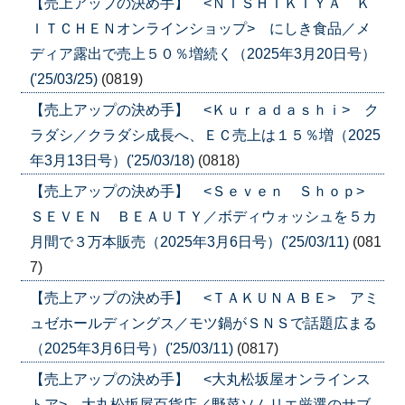
【売上アップの決め手】 <ＮＩＳＨＩＫＩＹＡ Ｋ
ＩＴＣＨＥＮオンラインショップ> にしき食品／メ
ディア露出で売上５０％増続く（2025年3月20日号）
('25/03/25)
(0819)
【売上アップの決め手】 <Ｋｕｒａｄａｓｈｉ> ク
ラダシ／クラダシ成長へ、ＥＣ売上は１５％増（2025
年3月13日号）('25/03/18)
(0818)
【売上アップの決め手】 <Ｓｅｖｅｎ Ｓｈｏｐ>
ＳＥＶＥＮ ＢＥＡＵＴＹ／ボディウォッシュを５カ
月間で３万本販売（2025年3月6日号）('25/03/11)
(081
7)
【売上アップの決め手】 <ＴＡＫＵＮＡＢＥ> アミ
ュゼホールディングス／モツ鍋がＳＮＳで話題広まる
（2025年3月6日号）('25/03/11)
(0817)
【売上アップの決め手】 <大丸松坂屋オンラインス
トア> 大丸松坂屋百貨店／野菜ソムリエ厳選のサブ