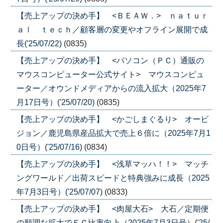
【売上アップの決め手】 <ＢＥＡＷ．> ｎａｔｕｒ
ａｌ ｔｅｃｈ／顧客層の変更やオフライン展開で成
長('25/07/22)
(0835)
【売上アップの決め手】 <パソコン（ＰＣ）通販の
マウスコンピューター公式サイト> マウスコンピュ
ーター／オウンドメディアからの流入拡大（2025年7
月17日号）('25/07/20)
(0835)
【売上アップの決め手】 <かごしまぐるり> オービ
ジョン／鹿児島県産品拡大で売上６倍に（2025年7月1
0日号）('25/07/16)
(0834)
【売上アップの決め手】 <浅草マッハ！！> マッチ
ングワールド／出荷スピードと特典強みに成長（2025
年7月3日号）('25/07/07)
(0833)
【売上アップの決め手】 <肉屋大石> 大石／定期便
の順調な拡大でＥＣ比率向上（2025年7月3日号）('25/