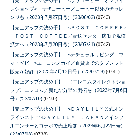
【売上アップの決め手】 <サザコーヒー オンライ
ンショップ> サザコーヒー／コーヒー以外のチャレ
ンジも（2023年7月27日号）('23/08/02)
(0743)
【売上アップの決め手】 <ＰＯＳＴ ＣＯＦＦＥＥ>
ＰＯＳＴ ＣＯＦＦＥＥ／配送センター稼働で規模
拡大へ（2023年7月20日号）('23/07/21)
(0742)
【売上アップの決め手】 <ナチュラルリビング マ
マ＊ベビー>ユーコンスカイ／百貨店でのタブレット
販売が好評（2023年7月13日号）('23/07/19)
(0741)
【売上アップの決め手】 〈エレコムダイレクトショ
ップ〉エレコム／新たな分野の開拓を（2023年7月6日
号）('23/07/10)
(0740)
【売上アップの決め手】 <ＤＡＹＬＩＬＹ公式オン
ラインストア>ＤＡＹＬＩＬＹ ＪＡＰＡＮ／インフ
ルエンサーとコラボで売上増加（2023年6月22日号）
('23/07/08)
(0738)