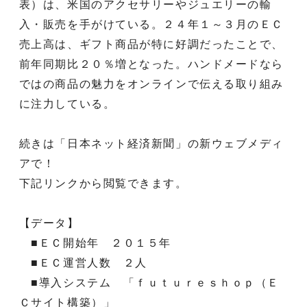
表）は、米国のアクセサリーやジュエリーの輸
入・販売を手がけている。２４年１～３月のＥＣ
売上高は、ギフト商品が特に好調だったことで、
前年同期比２０％増となった。ハンドメードなら
ではの商品の魅力をオンラインで伝える取り組み
に注力している。
続きは「日本ネット経済新聞」の新ウェブメディ
アで！
下記リンクから閲覧できます。
【データ】
■ＥＣ開始年 ２０１５年
■ＥＣ運営人数 ２人
■導入システム 「ｆｕｔｕｒｅｓｈｏｐ（Ｅ
Ｃサイト構築）」