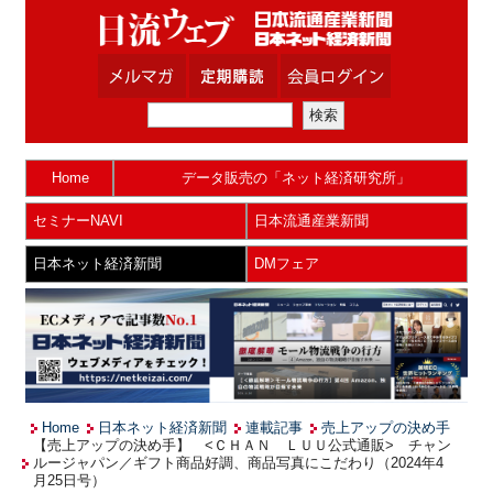
Home
データ販売の「ネット経済研究所」
セミナーNAVI
日本流通産業新聞
日本ネット経済新聞
DMフェア
Home
日本ネット経済新聞
連載記事
売上アップの決め手
【売上アップの決め手】 <ＣＨＡＮ ＬＵＵ公式通販> チャン
ルージャパン／ギフト商品好調、商品写真にこだわり（2024年4
月25日号）