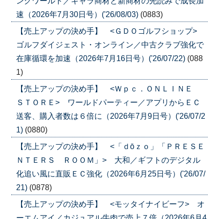
ングワールド／キャラ商材と新商材の先読みで成長加
速（2026年7月30日号）('26/08/03)
(0883)
【売上アップの決め手】 <ＧＤＯゴルフショップ>
ゴルフダイジェスト・オンライン／中古クラブ強化で
在庫循環を加速（2026年7月16日号）('26/07/22)
(088
1)
【売上アップの決め手】 <Ｗｐｃ．ＯＮＬＩＮＥ
ＳＴＯＲＥ> ワールドパーティー／アプリからＥＣ
送客、購入者数は６倍に（2026年7月9日号）('26/07/2
1)
(0880)
【売上アップの決め手】 <「ｄōｚｏ」「ＰＲＥＳＥ
ＮＴＥＲＳ ＲＯＯＭ」> 大和／ギフトのデジタル
化追い風に直販ＥＣ強化（2026年6月25日号）('26/07/
21)
(0878)
【売上アップの決め手】 <モッタイナイビーフ> オ
ーエムアイ／カジュアル牛肉で売上７倍（2026年6月4