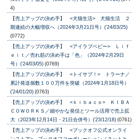
4)
【売上アップの決め手】 <犬猫生活> 犬猫生活 ２
期連続の大幅増収へ（2024年3月21日号）('24/03/25)
(0772)
【売上アップの決め手】 <アイラブベビー> Ｌｉｆ
ｅｉｔ／売れ筋の決め手は「色」（2024年2月29日
号）('24/03/05)
(0769)
【売上アップの決め手】 <トイサブ！> トラーナ／
累計発送個数１００万件を突破（2024年1月18日号）
('24/01/20)
(0763)
【売上アップの決め手】 <ｋｉｂａｃｏ> ＫＩＢＡ
ＣＯＷＯＲＫＳ／細やかな発信とツール活用で売上拡
大（2023年12月14日・21日合併号）('23/12/18)
(0761)
【売上アップの決め手】 <ブックオフ公式オンライ
ンストア> ブックオフコーポレーション／ネットと