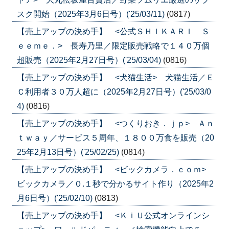
スク開始（2025年3月6日号）('25/03/11)
(0817)
【売上アップの決め手】 <公式ＳＨＩＫＡＲＩ Ｓ
ｅｅｍｅ．> 長寿乃里／限定販売戦略で１４０万個
超販売（2025年2月27日号）('25/03/04)
(0816)
【売上アップの決め手】 <犬猫生活> 犬猫生活／Ｅ
Ｃ利用者３０万人超に（2025年2月27日号）('25/03/0
4)
(0816)
【売上アップの決め手】 <つくりおき．ｊｐ> Ａｎ
ｔｗａｙ／サービス５周年、１８００万食を販売（20
25年2月13日号）('25/02/25)
(0814)
【売上アップの決め手】 <ビックカメラ．ｃｏｍ>
ビックカメラ／０.１秒で分かるサイト作り（2025年2
月6日号）('25/02/10)
(0813)
【売上アップの決め手】 <ＫｉＵ公式オンラインシ