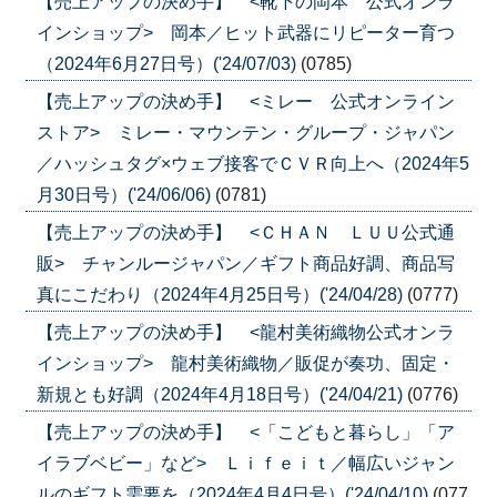
【売上アップの決め手】 <靴下の岡本 公式オンラ
インショップ> 岡本／ヒット武器にリピーター育つ
（2024年6月27日号）('24/07/03)
(0785)
【売上アップの決め手】 <ミレー 公式オンライン
ストア> ミレー・マウンテン・グループ・ジャパン
／ハッシュタグ×ウェブ接客でＣＶＲ向上へ（2024年5
月30日号）('24/06/06)
(0781)
【売上アップの決め手】 <ＣＨＡＮ ＬＵＵ公式通
販> チャンルージャパン／ギフト商品好調、商品写
真にこだわり（2024年4月25日号）('24/04/28)
(0777)
【売上アップの決め手】 <龍村美術織物公式オンラ
インショップ> 龍村美術織物／販促が奏功、固定・
新規とも好調（2024年4月18日号）('24/04/21)
(0776)
【売上アップの決め手】 <「こどもと暮らし」「ア
イラブベビー」など> Ｌｉｆｅｉｔ／幅広いジャン
ルのギフト需要を（2024年4月4日号）('24/04/10)
(077