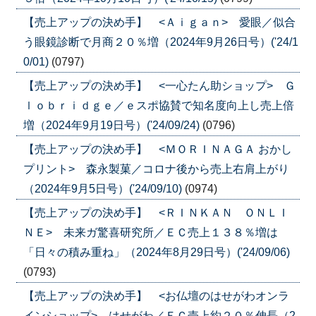
【売上アップの決め手】 <Ａｉｇａｎ> 愛眼／似合
う眼鏡診断で月商２０％増（2024年9月26日号）('24/1
0/01)
(0797)
【売上アップの決め手】 <一心たん助ショップ> Ｇ
ｌｏｂｒｉｄｇｅ／ｅスポ協賛で知名度向上し売上倍
増（2024年9月19日号）('24/09/24)
(0796)
【売上アップの決め手】 <ＭＯＲＩＮＡＧＡ おかし
プリント> 森永製菓／コロナ後から売上右肩上がり
（2024年9月5日号）('24/09/10)
(0974)
【売上アップの決め手】 <ＲＩＮＫＡＮ ＯＮＬＩ
ＮＥ> 未来ガ驚喜研究所／ＥＣ売上１３８％増は
「日々の積み重ね」（2024年8月29日号）('24/09/06)
(0793)
【売上アップの決め手】 <お仏壇のはせがわオンラ
インショップ> はせがわ／ＥＣ売上約２０％伸長（2