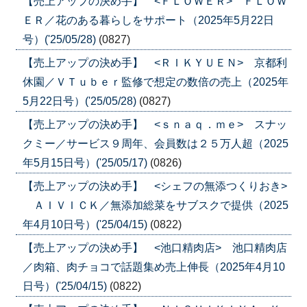
【売上アップの決め手】 <ＦＬＯＷＥＲ> ＦＬＯＷ
ＥＲ／花のある暮らしをサポート（2025年5月22日
号）('25/05/28)
(0827)
【売上アップの決め手】 <ＲＩＫＹＵＥＮ> 京都利
休園／ＶＴｕｂｅｒ監修で想定の数倍の売上（2025年
5月22日号）('25/05/28)
(0827)
【売上アップの決め手】 <ｓｎａｑ．ｍｅ> スナッ
クミー／サービス９周年、会員数は２５万人超（2025
年5月15日号）('25/05/17)
(0826)
【売上アップの決め手】 <シェフの無添つくりおき>
ＡＩＶＩＣＫ／無添加総菜をサブスクで提供（2025
年4月10日号）('25/04/15)
(0822)
【売上アップの決め手】 <池口精肉店> 池口精肉店
／肉箱、肉チョコで話題集め売上伸長（2025年4月10
日号）('25/04/15)
(0822)