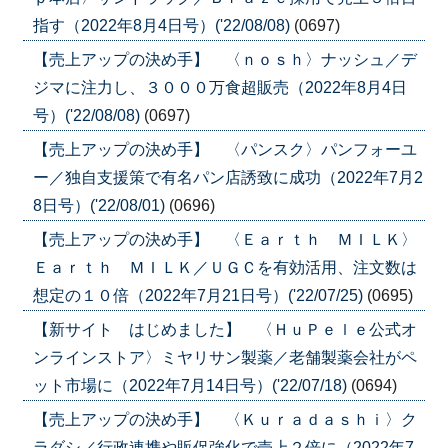
指す（2022年8月4日号）('22/08/08)
(0697)
【売上アップの決め手】 〈ｎｏｓｈ〉ナッシュ／デ
ジマに注力し、３０００万食超販売（2022年8月4日
号）('22/08/08)
(0697)
【売上アップの決め手】 〈パンスク〉パンフォーユ
ー／独自支援策で有名パン店誘致に成功（2022年7月2
8日号）('22/08/01)
(0696)
【売上アップの決め手】 〈Ｅａｒｔｈ ＭＩＬＫ〉
Ｅａｒｔｈ ＭＩＬＫ／ＵＧＣを有効活用、注文数は
想定の１０倍（2022年7月21日号）('22/07/25)
(0695)
【新サイト はじめました】 〈ＨｕＰｅｌｅ公式オ
ンラインストア〉ミヤリサン製薬／老舗製薬会社がペ
ット市場に（2022年7月14日号）('22/07/18)
(0694)
【売上アップの決め手】 〈Ｋｕｒａｄａｓｈｉ〉ク
ラダシ／行政連携や販促強化で売上２倍に（2022年7