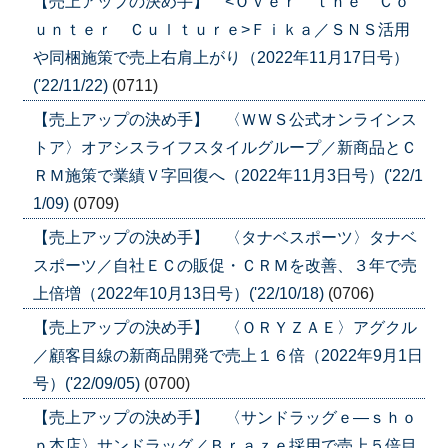
【売上アップの決め手】 <Ｏｖｅｒ ｔｈｅ Ｃｏ
ｕｎｔｅｒ Ｃｕｌｔｕｒｅ>Ｆｉｋａ／ＳＮＳ活用
や同梱施策で売上右肩上がり（2022年11月17日号）
('22/11/22)
(0711)
【売上アップの決め手】 〈ＷＷＳ公式オンラインス
トア〉オアシスライフスタイルグループ／新商品とＣ
ＲＭ施策で業績Ｖ字回復へ（2022年11月3日号）('22/1
1/09)
(0709)
【売上アップの決め手】 〈タナベスポーツ〉タナベ
スポーツ／自社ＥＣの販促・ＣＲＭを改善、３年で売
上倍増（2022年10月13日号）('22/10/18)
(0706)
【売上アップの決め手】 〈ＯＲＹＺＡＥ〉アグクル
／顧客目線の新商品開発で売上１６倍（2022年9月1日
号）('22/09/05)
(0700)
【売上アップの決め手】 〈サンドラッグｅ―ｓｈｏ
ｐ本店〉サンドラッグ／Ｂｒａｚｅ採用で売上５倍目