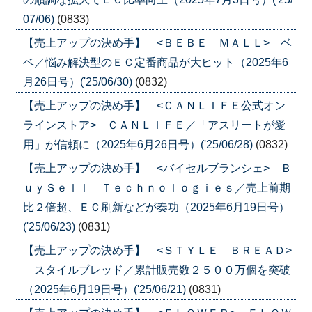
07/06)
(0833)
【売上アップの決め手】 <ＢＥＢＥ ＭＡＬＬ> ベ
ベ／悩み解決型のＥＣ定番商品が大ヒット（2025年6
月26日号）('25/06/30)
(0832)
【売上アップの決め手】 <ＣＡＮＬＩＦＥ公式オン
ラインストア> ＣＡＮＬＩＦＥ／「アスリートが愛
用」が信頼に（2025年6月26日号）('25/06/28)
(0832)
【売上アップの決め手】 <バイセルブランシェ> Ｂ
ｕｙＳｅｌｌ Ｔｅｃｈｎｏｌｏｇｉｅｓ／売上前期
比２倍超、ＥＣ刷新などが奏功（2025年6月19日号）
('25/06/23)
(0831)
【売上アップの決め手】 <ＳＴＹＬＥ ＢＲＥＡＤ>
スタイルブレッド／累計販売数２５００万個を突破
（2025年6月19日号）('25/06/21)
(0831)