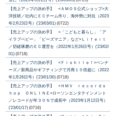
【売上アップの決め手】 <ＡＭＯＳ公式ショップ>大
洋技研／社内にＥＣチーム作り、海外勢に対抗（2023
年2月23日号）('23/03/01)
(0722)
【売上アップの決め手】 <「こどもと暮らし」「ア
イラブベビー」「ビーズマニア」など>Ｌｉｆｅｉｔ
／切磋琢磨のＥＣ運営を（2022年1月26日号）('23/02/
01)
(0718)
【売上アップの決め手】 <Ｆｉｓｈｌｌｅ！>ベンナ
ーズ／新商品やギフティングで月商１０倍超に（2022
年1月26日号）('23/01/30)
(0718)
【売上アップの決め手】 <ＨＭＶ ｒｅｃｏｒｄｓ
ｈｏｐ ＯＮＬＩＮＥ>ローソンエンタテインメント
／レコードが年３０％で成長中（2023年1月12日号）
('23/01/17)
(0716)