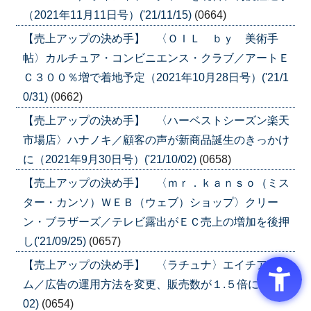
（2021年11月11日号）('21/11/15)
(0664)
【売上アップの決め手】 〈ＯＩＬ ｂｙ 美術手
帖〉カルチュア・コンビニエンス・クラブ／アートＥ
Ｃ３００％増で着地予定（2021年10月28日号）('21/1
0/31)
(0662)
【売上アップの決め手】 〈ハーベストシーズン楽天
市場店〉ハナノキ／顧客の声が新商品誕生のきっかけ
に（2021年9月30日号）('21/10/02)
(0658)
【売上アップの決め手】 〈ｍｒ．ｋａｎｓｏ（ミス
ター・カンソ）ＷＥＢ（ウェブ）ショップ〉クリー
ン・ブラザーズ／テレビ露出がＥＣ売上の増加を後押
し('21/09/25)
(0657)
【売上アップの決め手】 〈ラチュナ〉エイチアイエ
ム／広告の運用方法を変更、販売数が１.５倍に('21/09/
02)
(0654)