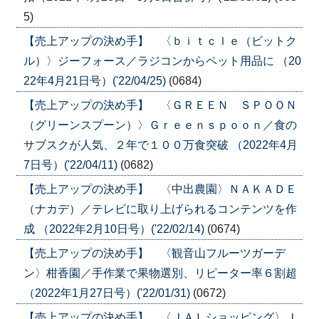
5)
【売上アップの決め手】 〈ｂｉｔｃｌｅ（ビットク
ル）〉ジーフォース／ラジコンからペット用品に （20
22年4月21日号）('22/04/25)
(0684)
【売上アップの決め手】 〈ＧＲＥＥＮ ＳＰＯＯＮ
（グリーンスプーン）〉Ｇｒｅｅｎｓｐｏｏｎ／食の
サブスクが人気、２年で１００万食突破 （2022年4月
7日号）('22/04/11)
(0682)
【売上アップの決め手】 〈中出農園〉ＮＡＫＡＤＥ
（ナカデ）／テレビに取り上げられるコンテンツを作
成 （2022年2月10日号）('22/02/14)
(0674)
【売上アップの決め手】 〈観音山フルーツガーデ
ン〉柑香園／手作業で果物選別、リピーター率６割超
（2022年1月27日号）('22/01/31)
(0672)
【売上アップの決め手】 〈ＪＡＬショッピング〉Ｊ