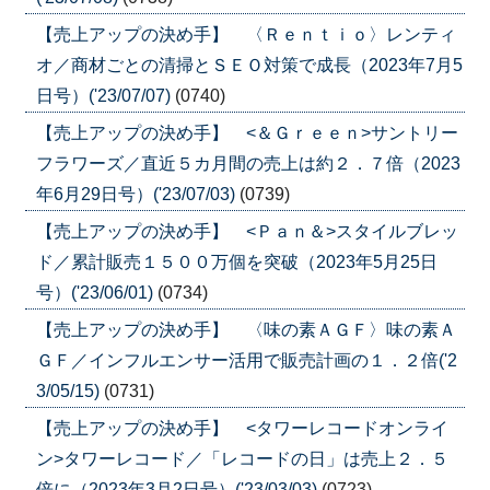
【売上アップの決め手】 〈Ｒｅｎｔｉｏ〉レンティ
オ／商材ごとの清掃とＳＥＯ対策で成長（2023年7月5
日号）('23/07/07)
(0740)
【売上アップの決め手】 <＆Ｇｒｅｅｎ>サントリー
フラワーズ／直近５カ月間の売上は約２．７倍（2023
年6月29日号）('23/07/03)
(0739)
【売上アップの決め手】 <Ｐａｎ＆>スタイルブレッ
ド／累計販売１５００万個を突破（2023年5月25日
号）('23/06/01)
(0734)
【売上アップの決め手】 〈味の素ＡＧＦ〉味の素Ａ
ＧＦ／インフルエンサー活用で販売計画の１．２倍('2
3/05/15)
(0731)
【売上アップの決め手】 <タワーレコードオンライ
ン>タワーレコード／「レコードの日」は売上２．５
倍に（2023年3月2日号）('23/03/03)
(0723)