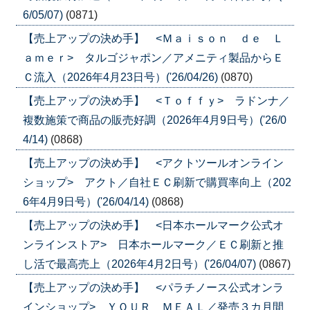
6/05/07)
(0871)
【売上アップの決め手】 <Ｍａｉｓｏｎ ｄｅ Ｌ
ａｍｅｒ> タルゴジャポン／アメニティ製品からＥ
Ｃ流入（2026年4月23日号）('26/04/26)
(0870)
【売上アップの決め手】 <Ｔｏｆｆｙ> ラドンナ／
複数施策で商品の販売好調（2026年4月9日号）('26/0
4/14)
(0868)
【売上アップの決め手】 <アクトツールオンライン
ショップ> アクト／自社ＥＣ刷新で購買率向上（202
6年4月9日号）('26/04/14)
(0868)
【売上アップの決め手】 <日本ホールマーク公式オ
ンラインストア> 日本ホールマーク／ＥＣ刷新と推
し活で最高売上（2026年4月2日号）('26/04/07)
(0867)
【売上アップの決め手】 <パラチノース公式オンラ
インショップ> ＹＯＵＲ ＭＥＡＬ／発売３カ月間