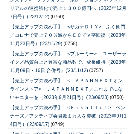
リアルの連携強化で売上１３００億円へ（2023年12月
7日号）('23/12/12)
(0760)
【売上アップの決め手】 <サカナＤＩＹ> ふく衛門
／コロナで売上７０％減からＥＣでＶ字回復（2023年
11月23日号）('23/11/29)
(0758)
【売上アップの決め手】 <ブルーミー> ユーザーラ
イク／品質向上と豊富な商品数で、成長維持（2023年
11月09日・16日 合併号）('23/11/12)
(0757)
【売上アップの決め手】 <ＪＡＰＡＮＮＥＸＴオン
ラインストア> ＪＡＰＡＮＮＥＸＴ／これまでにな
いモニターを（2023年9月21日号）('23/09/23)
(0750)
【売上アップの決め手】 <Ｆｉｓｈｌｌｅ！> ベン
ナーズ／アクティブ会員数１万人を突破（2023年9月1
4日号）('23/09/17)
(0749)