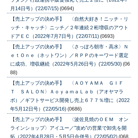
月14日号）('22/07/15)
(0694)
【売上アップの決め手】 〈自然大好き！ニッチ・リ
ッチ・キャッチ〉ニッチ／２年連続２桁増収のアウト
ドアＥＣ（2022年7月7日号）('22/07/11)
(0693)
【売上アップの決め手】 〈さっぽろ朝市・高水〉Ｎ
ｅｔＯｎｅ（ネットワン）／ＲＰＰのキーワード選定
に成功、増収継続（2022年5月26日号）('22/05/30)
(06
88)
【売上アップの決め手】 〈ＡＯＹＡＭＡ ＧＩＦ
Ｔ ＳＡＬＯＮ〉ＡｏｙａｍａＬａｂ（アオヤマラ
ボ）／ギフトサービス開発し売上６７７％増に（2022
年5月12日号）('22/05/16)
(0686)
【売上アップの決め手】 〈波佐見焼のＯＥＭ オン
ラインショップ〉アイユー／”攻め”の営業で卸先を開
拓（2022年4月28日・5月5日合併号）('22/05/02)
(068