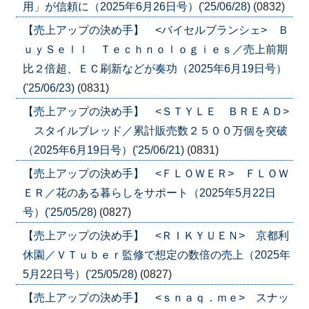
用」が信頼に（2025年6月26日号）('25/06/28)
(0832)
【売上アップの決め手】 <バイセルブランシェ> Ｂ
ｕｙＳｅｌｌ Ｔｅｃｈｎｏｌｏｇｉｅｓ／売上前期
比２倍超、ＥＣ刷新などが奏功（2025年6月19日号）
('25/06/23)
(0831)
【売上アップの決め手】 <ＳＴＹＬＥ ＢＲＥＡＤ>
スタイルブレッド／累計販売数２５００万個を突破
（2025年6月19日号）('25/06/21)
(0831)
【売上アップの決め手】 <ＦＬＯＷＥＲ> ＦＬＯＷ
ＥＲ／花のある暮らしをサポート（2025年5月22日
号）('25/05/28)
(0827)
【売上アップの決め手】 <ＲＩＫＹＵＥＮ> 京都利
休園／ＶＴｕｂｅｒ監修で想定の数倍の売上（2025年
5月22日号）('25/05/28)
(0827)
【売上アップの決め手】 <ｓｎａｑ．ｍｅ> スナッ