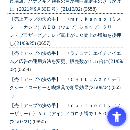
市場店〉ハナノキ／顧客の声が新商品誕生のきっかけ
に（2021年9月30日号）('21/10/02)
(0658)
【売上アップの決め手】 〈ｍｒ．ｋａｎｓｏ（ミス
ター・カンソ）ＷＥＢ（ウェブ）ショップ〉クリー
ン・ブラザーズ／テレビ露出がＥＣ売上の増加を後押
し('21/09/25)
(0657)
【売上アップの決め手】 〈ラチュナ〉エイチアイエ
ム／広告の運用方法を変更、販売数が１.５倍に('21/09/
02)
(0654)
【売上アップの決め手】 〈ＣＨＩＬＬＡＸＹ〉チラ
クシー／コーヒーと喫煙具で相乗効果('21/08/04)
(065
1)
【売上アップの決め手】 〈ｎｏｒｔｈｅｒｌｙ（ノ
ーザリー）〉Ａｉ（アイ）／コロナ禍で１８０％増収
('21/07/21)
(0650)