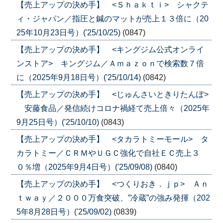
【売上アップの決め手】 <Ｓｈａｋｔｉ> シャクテ
ィ・ジャパン／指圧と鍼のマットが売上１３倍に（20
25年10月23日号）('25/10/25)
(0847)
【売上アップの決め手】 <キングジム公式オンライ
ンストア> キングジム／Ａｍａｚｏｎで検索数７倍
に（2025年9月18日号）('25/10/14)
(0842)
【売上アップの決め手】 <じゅんさいときりたんぽ>
安藤食品／発信続けコロナ禍経て売上倍々（2025年
9月25日号）('25/10/10)
(0843)
【売上アップの決め手】 <タカラトミーモール> タ
カラトミー／ＣＲＭやＵＧＣ強化で自社ＥＣ売上３
０％増（2025年9月4日号）('25/09/08)
(0840)
【売上アップの決め手】 <つくりおき．ｊｐ> Ａｎ
ｔｗａｙ／２０００万食突破、”冷蔵”の強み発揮（202
5年8月28日号）('25/09/02)
(0839)