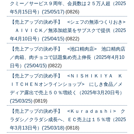
クミー／サービス９周年、会員数は２５万人超（2025
年5月15日号）('25/05/17)
(0826)
【売上アップの決め手】 <シェフの無添つくりおき>
ＡＩＶＩＣＫ／無添加総菜をサブスクで提供（2025
年4月10日号）('25/04/15)
(0822)
【売上アップの決め手】 <池口精肉店> 池口精肉店
／肉箱、肉チョコで話題集め売上伸長（2025年4月10
日号）('25/04/15)
(0822)
【売上アップの決め手】 <ＮＩＳＨＩＫＩＹＡ Ｋ
ＩＴＣＨＥＮオンラインショップ> にしき食品／メ
ディア露出で売上５０％増続く（2025年3月20日号）
('25/03/25)
(0819)
【売上アップの決め手】 <Ｋｕｒａｄａｓｈｉ> ク
ラダシ／クラダシ成長へ、ＥＣ売上は１５％増（2025
年3月13日号）('25/03/18)
(0818)