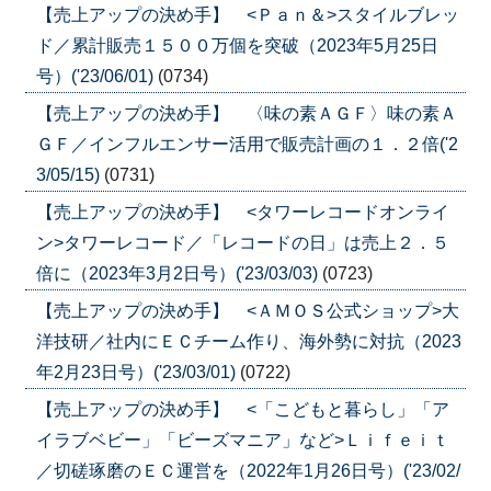
【売上アップの決め手】 <Ｐａｎ＆>スタイルブレッ
ド／累計販売１５００万個を突破（2023年5月25日
号）('23/06/01)
(0734)
【売上アップの決め手】 〈味の素ＡＧＦ〉味の素Ａ
ＧＦ／インフルエンサー活用で販売計画の１．２倍('2
3/05/15)
(0731)
【売上アップの決め手】 <タワーレコードオンライ
ン>タワーレコード／「レコードの日」は売上２．５
倍に（2023年3月2日号）('23/03/03)
(0723)
【売上アップの決め手】 <ＡＭＯＳ公式ショップ>大
洋技研／社内にＥＣチーム作り、海外勢に対抗（2023
年2月23日号）('23/03/01)
(0722)
【売上アップの決め手】 <「こどもと暮らし」「ア
イラブベビー」「ビーズマニア」など>Ｌｉｆｅｉｔ
／切磋琢磨のＥＣ運営を（2022年1月26日号）('23/02/