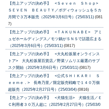
【売上アップの決め手】 <Ｓｅｖｅｎ Ｓｈｏｐ>
ＳＥＶＥＮ ＢＥＡＵＴＹ／ボディウォッシュを５カ
月間で３万本販売（2025年3月6日号）('25/03/11)
(081
7)
【売上アップの決め手】 <ＴＡＫＵＮＡＢＥ> アミ
ュゼホールディングス／モツ鍋がＳＮＳで話題広まる
（2025年3月6日号）('25/03/11)
(0817)
【売上アップの決め手】 <大丸松坂屋オンラインス
トア> 大丸松坂屋百貨店／野菜ソムリエ厳選のサブ
スク開始（2025年3月6日号）('25/03/11)
(0817)
【売上アップの決め手】 <公式ＳＨＩＫＡＲＩ Ｓ
ｅｅｍｅ．> 長寿乃里／限定販売戦略で１４０万個
超販売（2025年2月27日号）('25/03/04)
(0816)
【売上アップの決め手】 <犬猫生活> 犬猫生活／Ｅ
Ｃ利用者３０万人超に（2025年2月27日号）('25/03/0