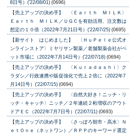
8日号）('22/08/01)
(0696)
【売上アップの決め手】 〈Ｅａｒｔｈ ＭＩＬＫ〉
Ｅａｒｔｈ ＭＩＬＫ／ＵＧＣを有効活用、注文数は
想定の１０倍（2022年7月21日号）('22/07/25)
(0695)
【新サイト はじめました】 〈ＨｕＰｅｌｅ公式オ
ンラインストア〉ミヤリサン製薬／老舗製薬会社がペ
ット市場に（2022年7月14日号）('22/07/18)
(0694)
【売上アップの決め手】 〈Ｋｕｒａｄａｓｈｉ〉ク
ラダシ／行政連携や販促強化で売上２倍に（2022年7
月14日号）('22/07/15)
(0694)
【売上アップの決め手】 〈自然大好き！ニッチ・リ
ッチ・キャッチ〉ニッチ／２年連続２桁増収のアウト
ドアＥＣ（2022年7月7日号）('22/07/11)
(0693)
【売上アップの決め手】 〈さっぽろ朝市・高水〉Ｎ
ｅｔＯｎｅ（ネットワン）／ＲＰＰのキーワード選定