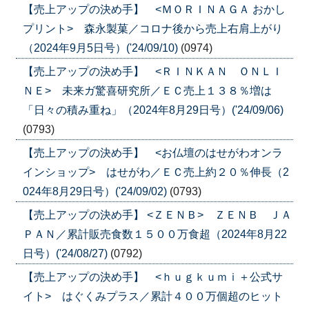
【売上アップの決め手】 <ＭＯＲＩＮＡＧＡ おかし
プリント> 森永製菓／コロナ後から売上右肩上がり
（2024年9月5日号）('24/09/10)
(0974)
【売上アップの決め手】 <ＲＩＮＫＡＮ ＯＮＬＩ
ＮＥ> 未来ガ驚喜研究所／ＥＣ売上１３８％増は
「日々の積み重ね」（2024年8月29日号）('24/09/06)
(0793)
【売上アップの決め手】 <お仏壇のはせがわオンラ
インショップ> はせがわ／ＥＣ売上約２０％伸長（2
024年8月29日号）('24/09/02)
(0793)
【売上アップの決め手】 <ＺＥＮＢ> ＺＥＮＢ ＪＡ
ＰＡＮ／累計販売食数１５００万食超（2024年8月22
日号）('24/08/27)
(0792)
【売上アップの決め手】 <ｈｕｇｋｕｍｉ＋公式サ
イト> はぐくみプラス／累計４００万個超のヒット