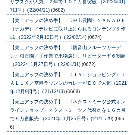
サブスクが人気、２年で１００万食突破 （2022年4月
7日号）('22/04/11)
(0682)
【売上アップの決め手】 〈中出農園〉ＮＡＫＡＤＥ
（ナカデ）／テレビに取り上げられるコンテンツを作
成 （2022年2月10日号）('22/02/14)
(0674)
【売上アップの決め手】 〈観音山フルーツガーデ
ン〉柑香園／手作業で果物選別、リピーター率６割超
（2022年1月27日号）('22/01/31)
(0672)
【売上アップの決め手】 〈ＪＡＬショッピング〉Ｊ
ＡＬＵＸ／空港ラウンジのカレーがＥＣで人気（2021
年12月9日号）('21/12/13)
(0668)
【売上アップの決め手】 〈ネクストミーツ公式オン
ラインショップ〉ネクストミーツ／代替肉を１６カ月
で５万食販売 （2021年11月25日号）('21/11/29)
(066
6)