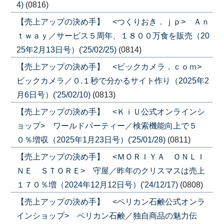
4)
(0816)
【売上アップの決め手】 <つくりおき．ｊｐ> Ａｎ
ｔｗａｙ／サービス５周年、１８００万食を販売（20
25年2月13日号）('25/02/25)
(0814)
【売上アップの決め手】 <ビックカメラ．ｃｏｍ>
ビックカメラ／０.１秒で分かるサイト作り（2025年2
月6日号）('25/02/10)
(0813)
【売上アップの決め手】 <ＫｉＵ公式オンラインシ
ョップ> ワールドパーティー／検索機能向上で５
０％増収（2025年1月23日号）('25/01/28)
(0811)
【売上アップの決め手】 <ＭＯＲＩＹＡ ＯＮＬＩ
ＮＥ ＳＴＯＲＥ> 守屋／昨年のクリスマスは売上
１７０％増（2024年12月12日号）('24/12/17)
(0808)
【売上アップの決め手】 <ペリカン石鹸公式オンラ
インショップ> ペリカン石鹸／独自商品の魅力伝