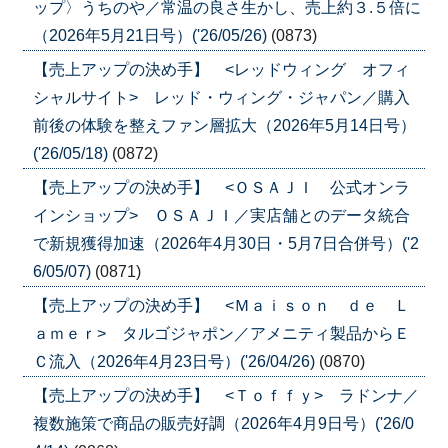
ップ〉うちのや／常温の良さ生かし、売上約３.５倍に
（2026年5月21日号）('26/05/26)
(0873)
【売上アップの決め手】 <レッドウィング オフィ
シャルサイト> レッド・ウィング・ジャパン／購入
前後の体験を整えファン層拡大（2026年5月14日号）
('26/05/18)
(0872)
【売上アップの決め手】 <ＯＳＡＪＩ 公式オンラ
インショップ> ＯＳＡＪＩ／実店舗とのデータ統合
で新規獲得加速（2026年4月30日・5月7日合併号）('2
6/05/07)
(0871)
【売上アップの決め手】 <Ｍａｉｓｏｎ ｄｅ Ｌ
ａｍｅｒ> タルゴジャポン／アメニティ製品からＥ
Ｃ流入（2026年4月23日号）('26/04/26)
(0870)
【売上アップの決め手】 <Ｔｏｆｆｙ> ラドンナ／
複数施策で商品の販売好調（2026年4月9日号）('26/0