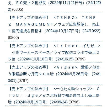
え、ＥＣ売上２桁成長（2024年11月21日号）('24/12/0
2)
(0805)
【売上アップの決め手】 <ＴＥＮＥＺ> ＴＥＮＥ
Ｚ ＭＡＮＡＧＥＭＥＮＴ／ウェブ広告駆使し、売上
１億円達成を目指す（2024年10月17日号）('24/10/22)
(0800)
【売上アップの決め手】 <ｉｒｉｓｅｒ―イリゼ―>
小高ワーカーズベース／ライブ配信コラボで売上２
５倍（2024年10月10日号）('24/10/15)
(0799)
【売上アップの決め手】 <Ａｉｇａｎ> 愛眼／似合
う眼鏡診断で月商２０％増（2024年9月26日号）('24/1
0/01)
(0797)
【売上アップの決め手】 <一心たん助ショップ> Ｇ
ｌｏｂｒｉｄｇｅ／ｅスポ協賛で知名度向上し売上倍
増（2024年9月19日号）('24/09/24)
(0796)