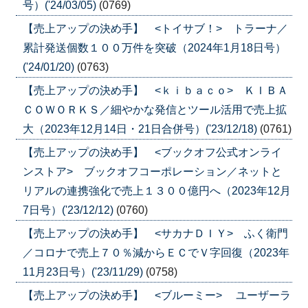
号）('24/03/05)
(0769)
【売上アップの決め手】 <トイサブ！> トラーナ／
累計発送個数１００万件を突破（2024年1月18日号）
('24/01/20)
(0763)
【売上アップの決め手】 <ｋｉｂａｃｏ> ＫＩＢＡ
ＣＯＷＯＲＫＳ／細やかな発信とツール活用で売上拡
大（2023年12月14日・21日合併号）('23/12/18)
(0761)
【売上アップの決め手】 <ブックオフ公式オンライ
ンストア> ブックオフコーポレーション／ネットと
リアルの連携強化で売上１３００億円へ（2023年12月
7日号）('23/12/12)
(0760)
【売上アップの決め手】 <サカナＤＩＹ> ふく衛門
／コロナで売上７０％減からＥＣでＶ字回復（2023年
11月23日号）('23/11/29)
(0758)
【売上アップの決め手】 <ブルーミー> ユーザーラ