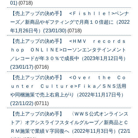
01)
(0718)
【売上アップの決め手】 <Ｆｉｓｈｌｌｅ！>ベンナ
ーズ／新商品やギフティングで月商１０倍超に（2022
年1月26日号）('23/01/30)
(0718)
【売上アップの決め手】 <ＨＭＶ ｒｅｃｏｒｄｓ
ｈｏｐ ＯＮＬＩＮＥ>ローソンエンタテインメント
／レコードが年３０％で成長中（2023年1月12日号）
('23/01/17)
(0716)
【売上アップの決め手】 <Ｏｖｅｒ ｔｈｅ Ｃｏ
ｕｎｔｅｒ Ｃｕｌｔｕｒｅ>Ｆｉｋａ／ＳＮＳ活用
や同梱施策で売上右肩上がり（2022年11月17日号）
('22/11/22)
(0711)
【売上アップの決め手】 〈ＷＷＳ公式オンラインス
トア〉オアシスライフスタイルグループ／新商品とＣ
ＲＭ施策で業績Ｖ字回復へ（2022年11月3日号）('22/1