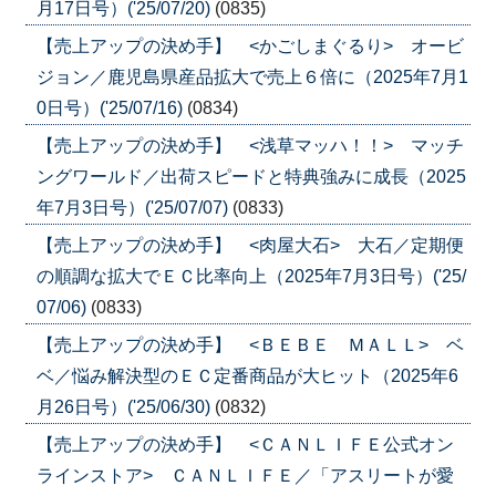
月17日号）('25/07/20)
(0835)
【売上アップの決め手】 <かごしまぐるり> オービ
ジョン／鹿児島県産品拡大で売上６倍に（2025年7月1
0日号）('25/07/16)
(0834)
【売上アップの決め手】 <浅草マッハ！！> マッチ
ングワールド／出荷スピードと特典強みに成長（2025
年7月3日号）('25/07/07)
(0833)
【売上アップの決め手】 <肉屋大石> 大石／定期便
の順調な拡大でＥＣ比率向上（2025年7月3日号）('25/
07/06)
(0833)
【売上アップの決め手】 <ＢＥＢＥ ＭＡＬＬ> ベ
ベ／悩み解決型のＥＣ定番商品が大ヒット（2025年6
月26日号）('25/06/30)
(0832)
【売上アップの決め手】 <ＣＡＮＬＩＦＥ公式オン
ラインストア> ＣＡＮＬＩＦＥ／「アスリートが愛