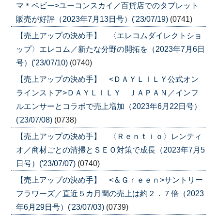
マ＊ベビー>ユーコンスカイ／百貨店でのタブレット
販売が好評（2023年7月13日号）('23/07/19)
(0741)
【売上アップの決め手】 〈エレコムダイレクトショ
ップ〉エレコム／新たな分野の開拓を（2023年7月6日
号）('23/07/10)
(0740)
【売上アップの決め手】 <ＤＡＹＬＩＬＹ公式オン
ラインストア>ＤＡＹＬＩＬＹ ＪＡＰＡＮ／インフ
ルエンサーとコラボで売上増加（2023年6月22日号）
('23/07/08)
(0738)
【売上アップの決め手】 〈Ｒｅｎｔｉｏ〉レンティ
オ／商材ごとの清掃とＳＥＯ対策で成長（2023年7月5
日号）('23/07/07)
(0740)
【売上アップの決め手】 <＆Ｇｒｅｅｎ>サントリー
フラワーズ／直近５カ月間の売上は約２．７倍（2023
年6月29日号）('23/07/03)
(0739)