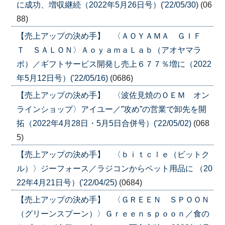
に成功、増収継続（2022年5月26日号）('22/05/30)
(06
88)
【売上アップの決め手】 〈ＡＯＹＡＭＡ ＧＩＦ
Ｔ ＳＡＬＯＮ〉ＡｏｙａｍａＬａｂ（アオヤマラ
ボ）／ギフトサービス開発し売上６７７％増に（2022
年5月12日号）('22/05/16)
(0686)
【売上アップの決め手】 〈波佐見焼のＯＥＭ オン
ラインショップ〉アイユー／”攻め”の営業で卸先を開
拓（2022年4月28日・5月5日合併号）('22/05/02)
(068
5)
【売上アップの決め手】 〈ｂｉｔｃｌｅ（ビットク
ル）〉ジーフォース／ラジコンからペット用品に （20
22年4月21日号）('22/04/25)
(0684)
【売上アップの決め手】 〈ＧＲＥＥＮ ＳＰＯＯＮ
（グリーンスプーン）〉Ｇｒｅｅｎｓｐｏｏｎ／食の