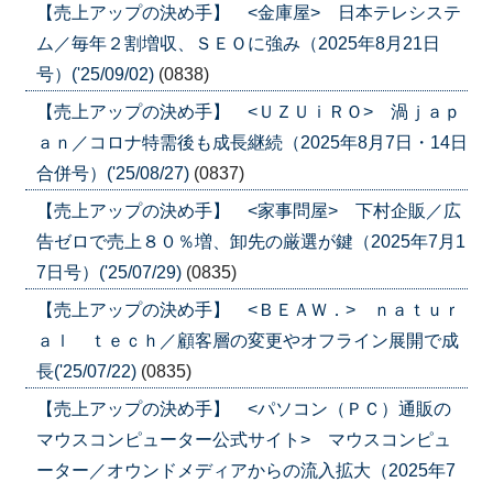
【売上アップの決め手】 <金庫屋> 日本テレシステ
ム／毎年２割増収、ＳＥＯに強み（2025年8月21日
号）('25/09/02)
(0838)
【売上アップの決め手】 <ＵＺＵｉＲＯ> 渦ｊａｐ
ａｎ／コロナ特需後も成長継続（2025年8月7日・14日
合併号）('25/08/27)
(0837)
【売上アップの決め手】 <家事問屋> 下村企販／広
告ゼロで売上８０％増、卸先の厳選が鍵（2025年7月1
7日号）('25/07/29)
(0835)
【売上アップの決め手】 <ＢＥＡＷ．> ｎａｔｕｒ
ａｌ ｔｅｃｈ／顧客層の変更やオフライン展開で成
長('25/07/22)
(0835)
【売上アップの決め手】 <パソコン（ＰＣ）通販の
マウスコンピューター公式サイト> マウスコンピュ
ーター／オウンドメディアからの流入拡大（2025年7