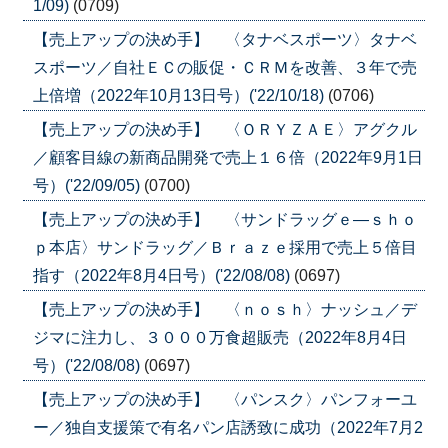
1/09)
(0709)
【売上アップの決め手】 〈タナベスポーツ〉タナベ
スポーツ／自社ＥＣの販促・ＣＲＭを改善、３年で売
上倍増（2022年10月13日号）('22/10/18)
(0706)
【売上アップの決め手】 〈ＯＲＹＺＡＥ〉アグクル
／顧客目線の新商品開発で売上１６倍（2022年9月1日
号）('22/09/05)
(0700)
【売上アップの決め手】 〈サンドラッグｅ―ｓｈｏ
ｐ本店〉サンドラッグ／Ｂｒａｚｅ採用で売上５倍目
指す（2022年8月4日号）('22/08/08)
(0697)
【売上アップの決め手】 〈ｎｏｓｈ〉ナッシュ／デ
ジマに注力し、３０００万食超販売（2022年8月4日
号）('22/08/08)
(0697)
【売上アップの決め手】 〈パンスク〉パンフォーユ
ー／独自支援策で有名パン店誘致に成功（2022年7月2