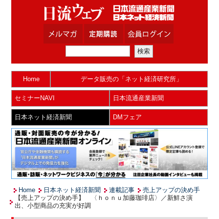
Home
データ販売の「ネット経済研究所」
セミナーNAVI
日本流通産業新聞
日本ネット経済新聞
DMフェア
Home
日本ネット経済新聞
連載記事
売上アップの決め手
【売上アップの決め手】 〈ｈｏｎｕ加藤珈琲店〉／新鮮さ演
出、小型商品の充実が好調