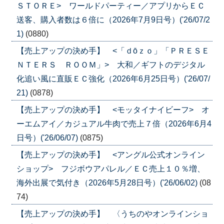
ＳＴＯＲＥ> ワールドパーティー／アプリからＥＣ
送客、購入者数は６倍に（2026年7月9日号）('26/07/2
1)
(0880)
【売上アップの決め手】 <「ｄōｚｏ」「ＰＲＥＳＥ
ＮＴＥＲＳ ＲＯＯＭ」> 大和／ギフトのデジタル
化追い風に直販ＥＣ強化（2026年6月25日号）('26/07/
21)
(0878)
【売上アップの決め手】 <モッタイナイビーフ> オ
ーエムアイ／カジュアル牛肉で売上７倍（2026年6月4
日号）('26/06/07)
(0875)
【売上アップの決め手】 <アングル公式オンライン
ショップ> フジボウアパレル／ＥＣ売上１０％増、
海外出展で気付き（2026年5月28日号）('26/06/02)
(08
74)
【売上アップの決め手】 〈うちのやオンラインショ