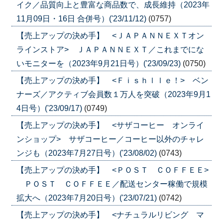
イク／品質向上と豊富な商品数で、成長維持（2023年
11月09日・16日 合併号）('23/11/12)
(0757)
【売上アップの決め手】 <ＪＡＰＡＮＮＥＸＴオン
ラインストア> ＪＡＰＡＮＮＥＸＴ／これまでにな
いモニターを（2023年9月21日号）('23/09/23)
(0750)
【売上アップの決め手】 <Ｆｉｓｈｌｌｅ！> ベン
ナーズ／アクティブ会員数１万人を突破（2023年9月1
4日号）('23/09/17)
(0749)
【売上アップの決め手】 <サザコーヒー オンライ
ンショップ> サザコーヒー／コーヒー以外のチャレ
ンジも（2023年7月27日号）('23/08/02)
(0743)
【売上アップの決め手】 <ＰＯＳＴ ＣＯＦＦＥＥ>
ＰＯＳＴ ＣＯＦＦＥＥ／配送センター稼働で規模
拡大へ（2023年7月20日号）('23/07/21)
(0742)
【売上アップの決め手】 <ナチュラルリビング マ