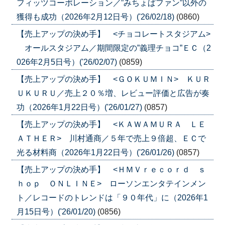
フィッツコーポレーション／”みちょぱファン”以外の
獲得も成功（2026年2月12日号）('26/02/18)
(0860)
【売上アップの決め手】 <チョコレートスタジアム>
オールスタジアム／期間限定の”義理チョコ”ＥＣ（2
026年2月5日号）('26/02/07)
(0859)
【売上アップの決め手】 <ＧＯＫＵＭＩＮ> ＫＵＲ
ＵＫＵＲＵ／売上２０％増、レビュー評価と広告が奏
功（2026年1月22日号）('26/01/27)
(0857)
【売上アップの決め手】 <ＫＡＷＡＭＵＲＡ ＬＥ
ＡＴＨＥＲ> 川村通商／５年で売上９倍超、ＥＣで
光る材料商（2026年1月22日号）('26/01/26)
(0857)
【売上アップの決め手】 <ＨＭＶｒｅｃｏｒｄ ｓ
ｈｏｐ ＯＮＬＩＮＥ> ローソンエンタテインメン
ト／レコードのトレンドは「９０年代」に（2026年1
月15日号）('26/01/20)
(0856)