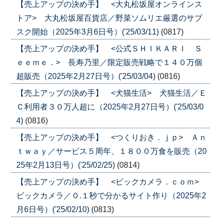
【売上アップの決め手】 <大丸松坂屋オンラインス
トア> 大丸松坂屋百貨店／野菜ソムリエ厳選のサブ
スク開始（2025年3月6日号）('25/03/11)
(0817)
【売上アップの決め手】 <公式ＳＨＩＫＡＲＩ Ｓ
ｅｅｍｅ．> 長寿乃里／限定販売戦略で１４０万個
超販売（2025年2月27日号）('25/03/04)
(0816)
【売上アップの決め手】 <犬猫生活> 犬猫生活／Ｅ
Ｃ利用者３０万人超に（2025年2月27日号）('25/03/0
4)
(0816)
【売上アップの決め手】 <つくりおき．ｊｐ> Ａｎ
ｔｗａｙ／サービス５周年、１８００万食を販売（20
25年2月13日号）('25/02/25)
(0814)
【売上アップの決め手】 <ビックカメラ．ｃｏｍ>
ビックカメラ／０.１秒で分かるサイト作り（2025年2
月6日号）('25/02/10)
(0813)