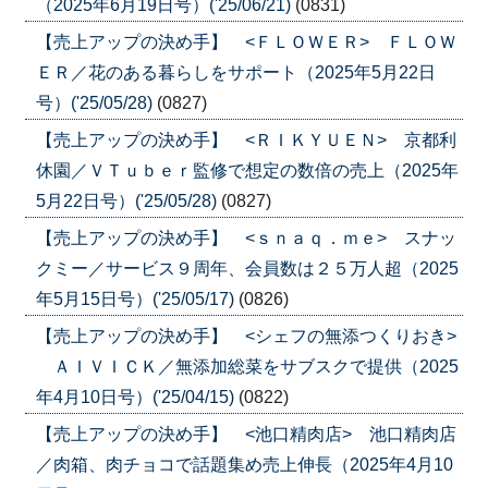
（2025年6月19日号）('25/06/21)
(0831)
【売上アップの決め手】 <ＦＬＯＷＥＲ> ＦＬＯＷ
ＥＲ／花のある暮らしをサポート（2025年5月22日
号）('25/05/28)
(0827)
【売上アップの決め手】 <ＲＩＫＹＵＥＮ> 京都利
休園／ＶＴｕｂｅｒ監修で想定の数倍の売上（2025年
5月22日号）('25/05/28)
(0827)
【売上アップの決め手】 <ｓｎａｑ．ｍｅ> スナッ
クミー／サービス９周年、会員数は２５万人超（2025
年5月15日号）('25/05/17)
(0826)
【売上アップの決め手】 <シェフの無添つくりおき>
ＡＩＶＩＣＫ／無添加総菜をサブスクで提供（2025
年4月10日号）('25/04/15)
(0822)
【売上アップの決め手】 <池口精肉店> 池口精肉店
／肉箱、肉チョコで話題集め売上伸長（2025年4月10