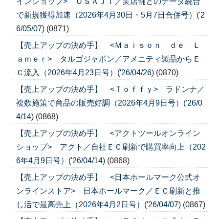
インショップ> ＯＳＡＪＩ／実店舗とのデータ統合
で新規獲得加速（2026年4月30日・5月7日合併号）('2
6/05/07)
(0871)
【売上アップの決め手】 <Ｍａｉｓｏｎ ｄｅ Ｌ
ａｍｅｒ> タルゴジャポン／アメニティ製品からＥ
Ｃ流入（2026年4月23日号）('26/04/26)
(0870)
【売上アップの決め手】 <Ｔｏｆｆｙ> ラドンナ／
複数施策で商品の販売好調（2026年4月9日号）('26/0
4/14)
(0868)
【売上アップの決め手】 <アクトツールオンライン
ショップ> アクト／自社ＥＣ刷新で購買率向上（202
6年4月9日号）('26/04/14)
(0868)
【売上アップの決め手】 <日本ホールマーク公式オ
ンラインストア> 日本ホールマーク／ＥＣ刷新と推
し活で最高売上（2026年4月2日号）('26/04/07)
(0867)