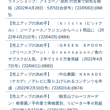
ラインショップ〉アイユー／”攻め”の営業で卸先を開
拓（2022年4月28日・5月5日合併号）('22/05/02)
(068
5)
【売上アップの決め手】 〈ｂｉｔｃｌｅ（ビットク
ル）〉ジーフォース／ラジコンからペット用品に （20
22年4月21日号）('22/04/25)
(0684)
【売上アップの決め手】 〈ＧＲＥＥＮ ＳＰＯＯＮ
（グリーンスプーン）〉Ｇｒｅｅｎｓｐｏｏｎ／食の
サブスクが人気、２年で１００万食突破 （2022年4月
7日号）('22/04/11)
(0682)
【売上アップの決め手】 〈中出農園〉ＮＡＫＡＤＥ
（ナカデ）／テレビに取り上げられるコンテンツを作
成 （2022年2月10日号）('22/02/14)
(0674)
【売上アップの決め手】 〈観音山フルーツガーデ
ン〉柑香園／手作業で果物選別、リピーター率６割超