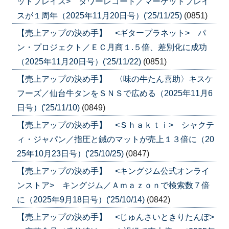
ットプレイス> タワーレコード／マーケットプレイ
スが１周年（2025年11月20日号）('25/11/25)
(0851)
【売上アップの決め手】 <ギタープラネット> パ
ン・プロジェクト／ＥＣ月商１.５倍、差別化に成功
（2025年11月20日号）('25/11/22)
(0851)
【売上アップの決め手】 〈味の牛たん喜助〉キスケ
フーズ／仙台牛タンをＳＮＳで広める（2025年11月6
日号）('25/11/10)
(0849)
【売上アップの決め手】 <Ｓｈａｋｔｉ> シャクテ
ィ・ジャパン／指圧と鍼のマットが売上１３倍に（20
25年10月23日号）('25/10/25)
(0847)
【売上アップの決め手】 <キングジム公式オンライ
ンストア> キングジム／Ａｍａｚｏｎで検索数７倍
に（2025年9月18日号）('25/10/14)
(0842)
【売上アップの決め手】 <じゅんさいときりたんぽ>