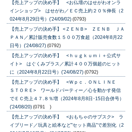
【売上アップの決め手】 <お仏壇のはせがわオンラ
インショップ> はせがわ／ＥＣ売上約２０％伸長（2
024年8月29日号）('24/09/02)
(0793)
【売上アップの決め手】 <ＺＥＮＢ> ＺＥＮＢ ＪＡ
ＰＡＮ／累計販売食数１５００万食超（2024年8月22
日号）('24/08/27)
(0792)
【売上アップの決め手】 <ｈｕｇｋｕｍｉ＋公式サ
イト> はぐくみプラス／累計４００万個超のヒット
に（2024年8月22日号）('24/08/27)
(0792)
【売上アップの決め手】 <Ｗｐｃ．ＯＮＬＩＮＥ
ＳＴＯＲＥ> ワールドパーティー／心を動かす発信
でＥＣ売上４７.８％増（2024年8月8日･15日合併号）
('24/08/20)
(0791 )
【売上アップの決め手】 <おもちゃのサブスク> ラ
イブリード／玩具と絵本など”セット商品”で差別化（2