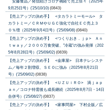
安藤食品／発信続けコロナ禍経て売上倍々（2025年
9月25日号）('25/10/10)
(0843)
【売上アップの決め手】 <タカラトミーモール> タ
カラトミー／ＣＲＭやＵＧＣ強化で自社ＥＣ売上３
０％増（2025年9月4日号）('25/09/08)
(0840)
【売上アップの決め手】 <つくりおき．ｊｐ> Ａｎ
ｔｗａｙ／２０００万食突破、”冷蔵”の強み発揮（202
5年8月28日号）('25/09/02)
(0839)
【売上アップの決め手】 <金庫屋> 日本テレシステ
ム／毎年２割増収、ＳＥＯに強み（2025年8月21日
号）('25/09/02)
(0838)
【売上アップの決め手】 <ＵＺＵｉＲＯ> 渦ｊａｐ
ａｎ／コロナ特需後も成長継続（2025年8月7日・14日
合併号）('25/08/27)
(0837)
【売上アップの決め手】 <家事問屋> 下村企販／広