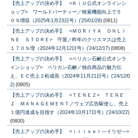
【売上アップの決め手】 <ＫｉＵ公式オンラインシ
ョップ> ワールドパーティー／検索機能向上で５
０％増収（2025年1月23日号）('25/01/28)
(0811)
【売上アップの決め手】 <ＭＯＲＩＹＡ ＯＮＬＩ
ＮＥ ＳＴＯＲＥ> 守屋／昨年のクリスマスは売上
１７０％増（2024年12月12日号）('24/12/17)
(0808)
【売上アップの決め手】 <ペリカン石鹸公式オンラ
インショップ> ペリカン石鹸／独自商品の魅力伝
え、ＥＣ売上２桁成長（2024年11月21日号）('24/12/0
2)
(0805)
【売上アップの決め手】 <ＴＥＮＥＺ> ＴＥＮＥ
Ｚ ＭＡＮＡＧＥＭＥＮＴ／ウェブ広告駆使し、売上
１億円達成を目指す（2024年10月17日号）('24/10/22)
(0800)
【売上アップの決め手】 <ｉｒｉｓｅｒ―イリゼ―>