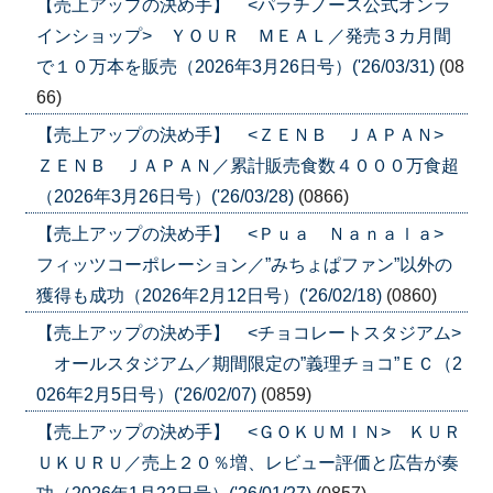
【売上アップの決め手】 <パラチノース公式オンラ
インショップ> ＹＯＵＲ ＭＥＡＬ／発売３カ月間
で１０万本を販売（2026年3月26日号）('26/03/31)
(08
66)
【売上アップの決め手】 <ＺＥＮＢ ＪＡＰＡＮ>
ＺＥＮＢ ＪＡＰＡＮ／累計販売食数４０００万食超
（2026年3月26日号）('26/03/28)
(0866)
【売上アップの決め手】 <Ｐｕａ Ｎａｎａｌａ>
フィッツコーポレーション／”みちょぱファン”以外の
獲得も成功（2026年2月12日号）('26/02/18)
(0860)
【売上アップの決め手】 <チョコレートスタジアム>
オールスタジアム／期間限定の”義理チョコ”ＥＣ（2
026年2月5日号）('26/02/07)
(0859)
【売上アップの決め手】 <ＧＯＫＵＭＩＮ> ＫＵＲ
ＵＫＵＲＵ／売上２０％増、レビュー評価と広告が奏