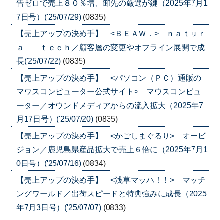
告ゼロで売上８０％増、卸先の厳選が鍵（2025年7月1
7日号）('25/07/29)
(0835)
【売上アップの決め手】 <ＢＥＡＷ．> ｎａｔｕｒ
ａｌ ｔｅｃｈ／顧客層の変更やオフライン展開で成
長('25/07/22)
(0835)
【売上アップの決め手】 <パソコン（ＰＣ）通販の
マウスコンピューター公式サイト> マウスコンピュ
ーター／オウンドメディアからの流入拡大（2025年7
月17日号）('25/07/20)
(0835)
【売上アップの決め手】 <かごしまぐるり> オービ
ジョン／鹿児島県産品拡大で売上６倍に（2025年7月1
0日号）('25/07/16)
(0834)
【売上アップの決め手】 <浅草マッハ！！> マッチ
ングワールド／出荷スピードと特典強みに成長（2025
年7月3日号）('25/07/07)
(0833)