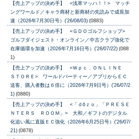
【売上アップの決め手】 <浅草マッハ！！> マッチ
ングワールド／キャラ商材と新商材の先読みで成長加
速（2026年7月30日号）('26/08/03)
(0883)
【売上アップの決め手】 <ＧＤＯゴルフショップ>
ゴルフダイジェスト・オンライン／中古クラブ強化で
在庫循環を加速（2026年7月16日号）('26/07/22)
(088
1)
【売上アップの決め手】 <Ｗｐｃ．ＯＮＬＩＮＥ
ＳＴＯＲＥ> ワールドパーティー／アプリからＥＣ
送客、購入者数は６倍に（2026年7月9日号）('26/07/2
1)
(0880)
【売上アップの決め手】 <「ｄōｚｏ」「ＰＲＥＳＥ
ＮＴＥＲＳ ＲＯＯＭ」> 大和／ギフトのデジタル
化追い風に直販ＥＣ強化（2026年6月25日号）('26/07/
21)
(0878)