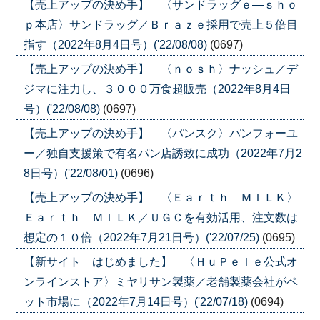
【売上アップの決め手】 〈サンドラッグｅ―ｓｈｏ
ｐ本店〉サンドラッグ／Ｂｒａｚｅ採用で売上５倍目
指す（2022年8月4日号）('22/08/08)
(0697)
【売上アップの決め手】 〈ｎｏｓｈ〉ナッシュ／デ
ジマに注力し、３０００万食超販売（2022年8月4日
号）('22/08/08)
(0697)
【売上アップの決め手】 〈パンスク〉パンフォーユ
ー／独自支援策で有名パン店誘致に成功（2022年7月2
8日号）('22/08/01)
(0696)
【売上アップの決め手】 〈Ｅａｒｔｈ ＭＩＬＫ〉
Ｅａｒｔｈ ＭＩＬＫ／ＵＧＣを有効活用、注文数は
想定の１０倍（2022年7月21日号）('22/07/25)
(0695)
【新サイト はじめました】 〈ＨｕＰｅｌｅ公式オ
ンラインストア〉ミヤリサン製薬／老舗製薬会社がペ
ット市場に（2022年7月14日号）('22/07/18)
(0694)