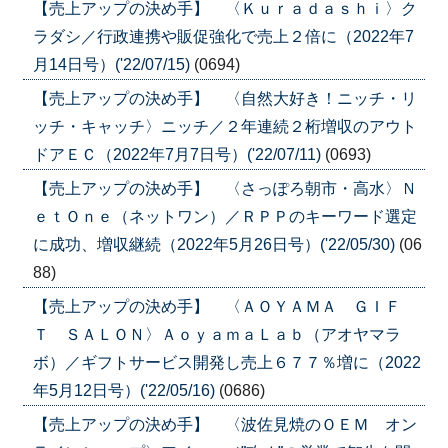
【売上アップの決め手】 〈Ｋｕｒａｄａｓｈｉ〉ク
ラダシ／行政連携や販促強化で売上２倍に（2022年7
月14日号）('22/07/15)
(0694)
【売上アップの決め手】 〈自然大好き！ニッチ・リ
ッチ・キャッチ〉ニッチ／２年連続２桁増収のアウト
ドアＥＣ（2022年7月7日号）('22/07/11)
(0693)
【売上アップの決め手】 〈さっぽろ朝市・高水〉Ｎ
ｅｔＯｎｅ（ネットワン）／ＲＰＰのキーワード選定
に成功、増収継続（2022年5月26日号）('22/05/30)
(06
88)
【売上アップの決め手】 〈ＡＯＹＡＭＡ ＧＩＦ
Ｔ ＳＡＬＯＮ〉ＡｏｙａｍａＬａｂ（アオヤマラ
ボ）／ギフトサービス開発し売上６７７％増に（2022
年5月12日号）('22/05/16)
(0686)
【売上アップの決め手】 〈波佐見焼のＯＥＭ オン