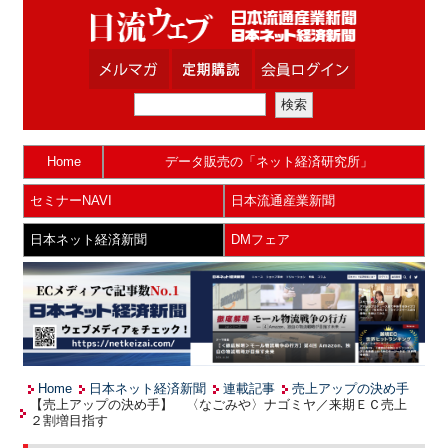
Home
データ販売の「ネット経済研究所」
セミナーNAVI
日本流通産業新聞
日本ネット経済新聞
DMフェア
Home
日本ネット経済新聞
連載記事
売上アップの決め手
【売上アップの決め手】 〈なごみや〉ナゴミヤ／来期ＥＣ売上
２割増目指す