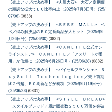
【売上アップの決め手】 <肉屋大石> 大石／定期便
の順調な拡大でＥＣ比率向上（2025年7月3日号）('25/
07/06)
(0833)
【売上アップの決め手】 <ＢＥＢＥ ＭＡＬＬ> ベ
ベ／悩み解決型のＥＣ定番商品が大ヒット（2025年6
月26日号）('25/06/30)
(0832)
【売上アップの決め手】 <ＣＡＮＬＩＦＥ公式オン
ラインストア> ＣＡＮＬＩＦＥ／「アスリートが愛
用」が信頼に（2025年6月26日号）('25/06/28)
(0832)
【売上アップの決め手】 <バイセルブランシェ> Ｂ
ｕｙＳｅｌｌ Ｔｅｃｈｎｏｌｏｇｉｅｓ／売上前期
比２倍超、ＥＣ刷新などが奏功（2025年6月19日号）
('25/06/23)
(0831)
【売上アップの決め手】 <ＳＴＹＬＥ ＢＲＥＡＤ>
スタイルブレッド／累計販売数２５００万個を突破