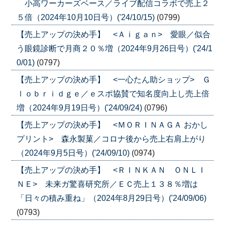
小高ワーカーズベース／ライブ配信コラボで売上２
５倍（2024年10月10日号）('24/10/15)
(0799)
【売上アップの決め手】 <Ａｉｇａｎ> 愛眼／似合
う眼鏡診断で月商２０％増（2024年9月26日号）('24/1
0/01)
(0797)
【売上アップの決め手】 <一心たん助ショップ> Ｇ
ｌｏｂｒｉｄｇｅ／ｅスポ協賛で知名度向上し売上倍
増（2024年9月19日号）('24/09/24)
(0796)
【売上アップの決め手】 <ＭＯＲＩＮＡＧＡ おかし
プリント> 森永製菓／コロナ後から売上右肩上がり
（2024年9月5日号）('24/09/10)
(0974)
【売上アップの決め手】 <ＲＩＮＫＡＮ ＯＮＬＩ
ＮＥ> 未来ガ驚喜研究所／ＥＣ売上１３８％増は
「日々の積み重ね」（2024年8月29日号）('24/09/06)
(0793)