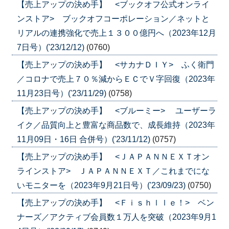
【売上アップの決め手】 <ブックオフ公式オンライ
ンストア> ブックオフコーポレーション／ネットと
リアルの連携強化で売上１３００億円へ（2023年12月
7日号）('23/12/12)
(0760)
【売上アップの決め手】 <サカナＤＩＹ> ふく衛門
／コロナで売上７０％減からＥＣでＶ字回復（2023年
11月23日号）('23/11/29)
(0758)
【売上アップの決め手】 <ブルーミー> ユーザーラ
イク／品質向上と豊富な商品数で、成長維持（2023年
11月09日・16日 合併号）('23/11/12)
(0757)
【売上アップの決め手】 <ＪＡＰＡＮＮＥＸＴオン
ラインストア> ＪＡＰＡＮＮＥＸＴ／これまでにな
いモニターを（2023年9月21日号）('23/09/23)
(0750)
【売上アップの決め手】 <Ｆｉｓｈｌｌｅ！> ベン
ナーズ／アクティブ会員数１万人を突破（2023年9月1