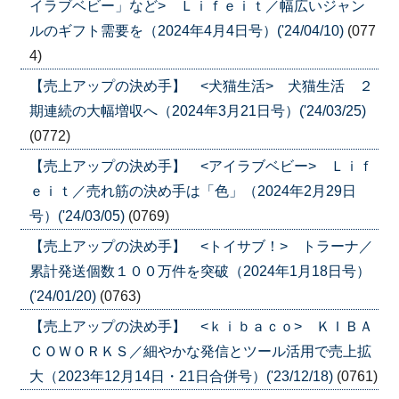
イラブベビー」など> Ｌｉｆｅｉｔ／幅広いジャン
ルのギフト需要を（2024年4月4日号）('24/04/10)
(077
4)
【売上アップの決め手】 <犬猫生活> 犬猫生活 ２
期連続の大幅増収へ（2024年3月21日号）('24/03/25)
(0772)
【売上アップの決め手】 <アイラブベビー> Ｌｉｆ
ｅｉｔ／売れ筋の決め手は「色」（2024年2月29日
号）('24/03/05)
(0769)
【売上アップの決め手】 <トイサブ！> トラーナ／
累計発送個数１００万件を突破（2024年1月18日号）
('24/01/20)
(0763)
【売上アップの決め手】 <ｋｉｂａｃｏ> ＫＩＢＡ
ＣＯＷＯＲＫＳ／細やかな発信とツール活用で売上拡
大（2023年12月14日・21日合併号）('23/12/18)
(0761)