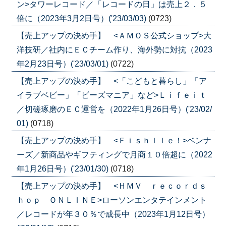
ン>タワーレコード／「レコードの日」は売上２．５
倍に（2023年3月2日号）('23/03/03)
(0723)
【売上アップの決め手】 <ＡＭＯＳ公式ショップ>大
洋技研／社内にＥＣチーム作り、海外勢に対抗（2023
年2月23日号）('23/03/01)
(0722)
【売上アップの決め手】 <「こどもと暮らし」「ア
イラブベビー」「ビーズマニア」など>Ｌｉｆｅｉｔ
／切磋琢磨のＥＣ運営を（2022年1月26日号）('23/02/
01)
(0718)
【売上アップの決め手】 <Ｆｉｓｈｌｌｅ！>ベンナ
ーズ／新商品やギフティングで月商１０倍超に（2022
年1月26日号）('23/01/30)
(0718)
【売上アップの決め手】 <ＨＭＶ ｒｅｃｏｒｄｓ
ｈｏｐ ＯＮＬＩＮＥ>ローソンエンタテインメント
／レコードが年３０％で成長中（2023年1月12日号）