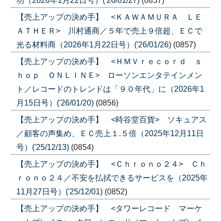
功（2026年1月22日号）('26/01/27)
(0857)
【売上アップの決め手】 <ＫＡＷＡＭＵＲＡ ＬＥ
ＡＴＨＥＲ> 川村通商／５年で売上９倍超、ＥＣで
光る材料商（2026年1月22日号）('26/01/26)
(0857)
【売上アップの決め手】 <ＨＭＶｒｅｃｏｒｄ ｓ
ｈｏｐ ＯＮＬＩＮＥ> ローソンエンタテインメン
ト／レコードのトレンドは「９０年代」に（2026年1
月15日号）('26/01/20)
(0856)
【売上アップの決め手】 <時谷堂百貨> ソキュアス
／顧客の声集め、ＥＣ売上１.５倍（2025年12月11日
号）('25/12/13)
(0854)
【売上アップの決め手】 <Ｃｈｒｏｎｏ２４> Ｃｈ
ｒｏｎｏ２４／不安を払拭できるサービスを（2025年
11月27日号）('25/12/01)
(0852)
【売上アップの決め手】 <タワーレコード マーケ