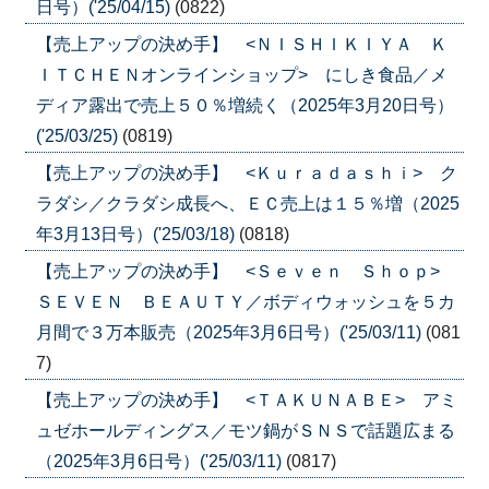
日号）('25/04/15)
(0822)
【売上アップの決め手】 <ＮＩＳＨＩＫＩＹＡ Ｋ
ＩＴＣＨＥＮオンラインショップ> にしき食品／メ
ディア露出で売上５０％増続く（2025年3月20日号）
('25/03/25)
(0819)
【売上アップの決め手】 <Ｋｕｒａｄａｓｈｉ> ク
ラダシ／クラダシ成長へ、ＥＣ売上は１５％増（2025
年3月13日号）('25/03/18)
(0818)
【売上アップの決め手】 <Ｓｅｖｅｎ Ｓｈｏｐ>
ＳＥＶＥＮ ＢＥＡＵＴＹ／ボディウォッシュを５カ
月間で３万本販売（2025年3月6日号）('25/03/11)
(081
7)
【売上アップの決め手】 <ＴＡＫＵＮＡＢＥ> アミ
ュゼホールディングス／モツ鍋がＳＮＳで話題広まる
（2025年3月6日号）('25/03/11)
(0817)