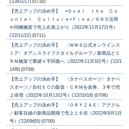
('23/01/17)
(0716)
【売上アップの決め手】 <Ｏｖｅｒ ｔｈｅ Ｃｏ
ｕｎｔｅｒ Ｃｕｌｔｕｒｅ>Ｆｉｋａ／ＳＮＳ活用
や同梱施策で売上右肩上がり（2022年11月17日号）
('22/11/22)
(0711)
【売上アップの決め手】 〈ＷＷＳ公式オンラインス
トア〉オアシスライフスタイルグループ／新商品とＣ
ＲＭ施策で業績Ｖ字回復へ（2022年11月3日号）('22/1
1/09)
(0709)
【売上アップの決め手】 〈タナベスポーツ〉タナベ
スポーツ／自社ＥＣの販促・ＣＲＭを改善、３年で売
上倍増（2022年10月13日号）('22/10/18)
(0706)
【売上アップの決め手】 〈ＯＲＹＺＡＥ〉アグクル
／顧客目線の新商品開発で売上１６倍（2022年9月1日
号）('22/09/05)
(0700)