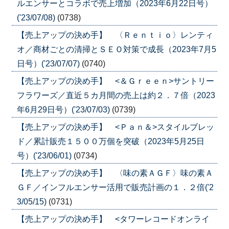
ルエンサーとコラボで売上増加（2023年6月22日号）
('23/07/08)
(0738)
【売上アップの決め手】 〈Ｒｅｎｔｉｏ〉レンティ
オ／商材ごとの清掃とＳＥＯ対策で成長（2023年7月5
日号）('23/07/07)
(0740)
【売上アップの決め手】 <＆Ｇｒｅｅｎ>サントリー
フラワーズ／直近５カ月間の売上は約２．７倍（2023
年6月29日号）('23/07/03)
(0739)
【売上アップの決め手】 <Ｐａｎ＆>スタイルブレッ
ド／累計販売１５００万個を突破（2023年5月25日
号）('23/06/01)
(0734)
【売上アップの決め手】 〈味の素ＡＧＦ〉味の素Ａ
ＧＦ／インフルエンサー活用で販売計画の１．２倍('2
3/05/15)
(0731)
【売上アップの決め手】 <タワーレコードオンライ