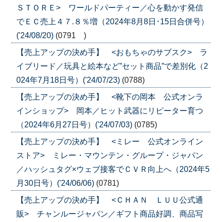
ＳＴＯＲＥ> ワールドパーティー／心を動かす発信
でＥＣ売上４７.８％増（2024年8月8日･15日合併号）
('24/08/20)
(0791 )
【売上アップの決め手】 <おもちゃのサブスク> ラ
イブリード／玩具と絵本など”セット商品”で差別化（2
024年7月18日号）('24/07/23)
(0788)
【売上アップの決め手】 <靴下の岡本 公式オンラ
インショップ> 岡本／ヒット武器にリピーター育つ
（2024年6月27日号）('24/07/03)
(0785)
【売上アップの決め手】 <ミレー 公式オンライン
ストア> ミレー・マウンテン・グループ・ジャパン
／ハッシュタグ×ウェブ接客でＣＶＲ向上へ（2024年5
月30日号）('24/06/06)
(0781)
【売上アップの決め手】 <ＣＨＡＮ ＬＵＵ公式通
販> チャンルージャパン／ギフト商品好調、商品写