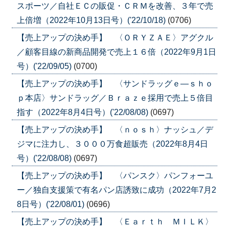
スポーツ／自社ＥＣの販促・ＣＲＭを改善、３年で売
上倍増（2022年10月13日号）('22/10/18)
(0706)
【売上アップの決め手】 〈ＯＲＹＺＡＥ〉アグクル
／顧客目線の新商品開発で売上１６倍（2022年9月1日
号）('22/09/05)
(0700)
【売上アップの決め手】 〈サンドラッグｅ―ｓｈｏ
ｐ本店〉サンドラッグ／Ｂｒａｚｅ採用で売上５倍目
指す（2022年8月4日号）('22/08/08)
(0697)
【売上アップの決め手】 〈ｎｏｓｈ〉ナッシュ／デ
ジマに注力し、３０００万食超販売（2022年8月4日
号）('22/08/08)
(0697)
【売上アップの決め手】 〈パンスク〉パンフォーユ
ー／独自支援策で有名パン店誘致に成功（2022年7月2
8日号）('22/08/01)
(0696)
【売上アップの決め手】 〈Ｅａｒｔｈ ＭＩＬＫ〉