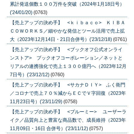
累計発送個数１００万件を突破（2024年1月18日号）
('24/01/20)
(0763)
【売上アップの決め手】 <ｋｉｂａｃｏ> ＫＩＢＡ
ＣＯＷＯＲＫＳ／細やかな発信とツール活用で売上拡
大（2023年12月14日・21日合併号）('23/12/18)
(0761)
【売上アップの決め手】 <ブックオフ公式オンライ
ンストア> ブックオフコーポレーション／ネットと
リアルの連携強化で売上１３００億円へ（2023年12月
7日号）('23/12/12)
(0760)
【売上アップの決め手】 <サカナＤＩＹ> ふく衛門
／コロナで売上７０％減からＥＣでＶ字回復（2023年
11月23日号）('23/11/29)
(0758)
【売上アップの決め手】 <ブルーミー> ユーザーラ
イク／品質向上と豊富な商品数で、成長維持（2023年
11月09日・16日 合併号）('23/11/12)
(0757)