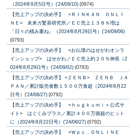
（2024年9月5日号）('24/09/10)
(0974)
【売上アップの決め手】 <ＲＩＮＫＡＮ ＯＮＬＩ
ＮＥ> 未来ガ驚喜研究所／ＥＣ売上１３８％増は
「日々の積み重ね」（2024年8月29日号）('24/09/06)
(0793)
【売上アップの決め手】 <お仏壇のはせがわオンラ
インショップ> はせがわ／ＥＣ売上約２０％伸長（2
024年8月29日号）('24/09/02)
(0793)
【売上アップの決め手】 <ＺＥＮＢ> ＺＥＮＢ ＪＡ
ＰＡＮ／累計販売食数１５００万食超（2024年8月22
日号）('24/08/27)
(0792)
【売上アップの決め手】 <ｈｕｇｋｕｍｉ＋公式サ
イト> はぐくみプラス／累計４００万個超のヒット
に（2024年8月22日号）('24/08/27)
(0792)
【売上アップの決め手】 <Ｗｐｃ．ＯＮＬＩＮＥ