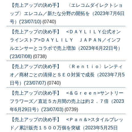
【売上アップの決め手】 〈エレコムダイレクトショ
ップ〉エレコム／新たな分野の開拓を（2023年7月6日
号）('23/07/10)
(0740)
【売上アップの決め手】 <ＤＡＹＬＩＬＹ公式オン
ラインストア>ＤＡＹＬＩＬＹ ＪＡＰＡＮ／インフ
ルエンサーとコラボで売上増加（2023年6月22日号）
('23/07/08)
(0738)
【売上アップの決め手】 〈Ｒｅｎｔｉｏ〉レンティ
オ／商材ごとの清掃とＳＥＯ対策で成長（2023年7月5
日号）('23/07/07)
(0740)
【売上アップの決め手】 <＆Ｇｒｅｅｎ>サントリー
フラワーズ／直近５カ月間の売上は約２．７倍（2023
年6月29日号）('23/07/03)
(0739)
【売上アップの決め手】 <Ｐａｎ＆>スタイルブレッ
ド／累計販売１５００万個を突破（2023年5月25日