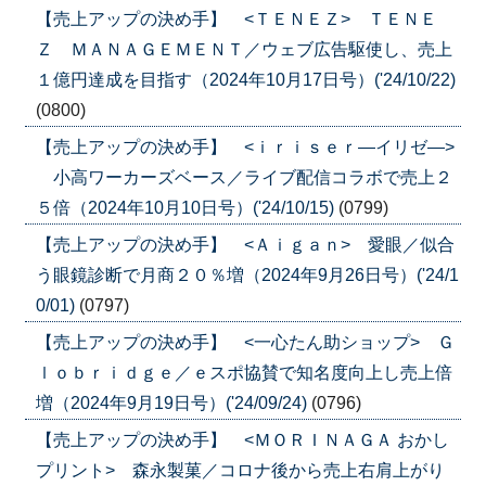
【売上アップの決め手】 <ＴＥＮＥＺ> ＴＥＮＥ
Ｚ ＭＡＮＡＧＥＭＥＮＴ／ウェブ広告駆使し、売上
１億円達成を目指す（2024年10月17日号）('24/10/22)
(0800)
【売上アップの決め手】 <ｉｒｉｓｅｒ―イリゼ―>
小高ワーカーズベース／ライブ配信コラボで売上２
５倍（2024年10月10日号）('24/10/15)
(0799)
【売上アップの決め手】 <Ａｉｇａｎ> 愛眼／似合
う眼鏡診断で月商２０％増（2024年9月26日号）('24/1
0/01)
(0797)
【売上アップの決め手】 <一心たん助ショップ> Ｇ
ｌｏｂｒｉｄｇｅ／ｅスポ協賛で知名度向上し売上倍
増（2024年9月19日号）('24/09/24)
(0796)
【売上アップの決め手】 <ＭＯＲＩＮＡＧＡ おかし
プリント> 森永製菓／コロナ後から売上右肩上がり