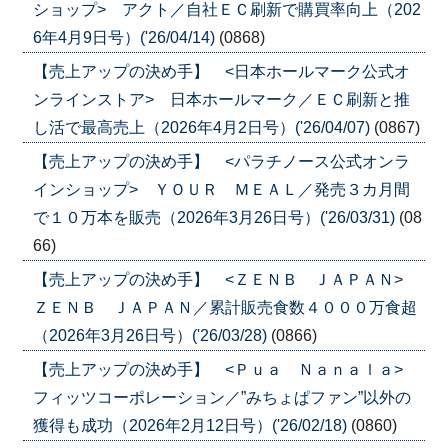
ショップ> アクト／自社ＥＣ刷新で購買率向上（202
6年4月9日号）('26/04/14)
(0868)
【売上アップの決め手】 <日本ホールマーク公式オ
ンラインストア> 日本ホールマーク／ＥＣ刷新と推
し活で最高売上（2026年4月2日号）('26/04/07)
(0867)
【売上アップの決め手】 <パラチノース公式オンラ
インショップ> ＹＯＵＲ ＭＥＡＬ／発売３カ月間
で１０万本を販売（2026年3月26日号）('26/03/31)
(08
66)
【売上アップの決め手】 <ＺＥＮＢ ＪＡＰＡＮ>
ＺＥＮＢ ＪＡＰＡＮ／累計販売食数４０００万食超
（2026年3月26日号）('26/03/28)
(0866)
【売上アップの決め手】 <Ｐｕａ Ｎａｎａｌａ>
フィッツコーポレーション／”みちょぱファン”以外の
獲得も成功（2026年2月12日号）('26/02/18)
(0860)