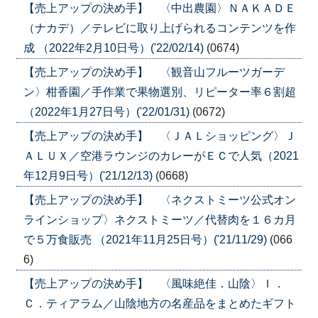
【売上アップの決め手】 〈中出農園〉ＮＡＫＡＤＥ
（ナカデ）／テレビに取り上げられるコンテンツを作
成 （2022年2月10日号）('22/02/14)
(0674)
【売上アップの決め手】 〈観音山フルーツガーデ
ン〉柑香園／手作業で果物選別、リピーター率６割超
（2022年1月27日号）('22/01/31)
(0672)
【売上アップの決め手】 〈ＪＡＬショッピング〉Ｊ
ＡＬＵＸ／空港ラウンジのカレーがＥＣで人気（2021
年12月9日号）('21/12/13)
(0668)
【売上アップの決め手】 〈ネクストミーツ公式オン
ラインショップ〉ネクストミーツ／代替肉を１６カ月
で５万食販売 （2021年11月25日号）('21/11/29)
(066
6)
【売上アップの決め手】 〈風味絶佳．山陰〉Ｉ．
Ｃ．ティアラム／山陰地方の名産品をまとめたギフト