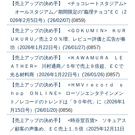
【売上アップの決め手】 <チョコレートスタジアム>
オールスタジアム／期間限定の”義理チョコ”ＥＣ（2
026年2月5日号）('26/02/07)
(0859)
【売上アップの決め手】 <ＧＯＫＵＭＩＮ> ＫＵＲ
ＵＫＵＲＵ／売上２０％増、レビュー評価と広告が奏
功（2026年1月22日号）('26/01/27)
(0857)
【売上アップの決め手】 <ＫＡＷＡＭＵＲＡ ＬＥ
ＡＴＨＥＲ> 川村通商／５年で売上９倍超、ＥＣで
光る材料商（2026年1月22日号）('26/01/26)
(0857)
【売上アップの決め手】 <ＨＭＶｒｅｃｏｒｄ ｓ
ｈｏｐ ＯＮＬＩＮＥ> ローソンエンタテインメン
ト／レコードのトレンドは「９０年代」に（2026年1
月15日号）('26/01/20)
(0856)
【売上アップの決め手】 <時谷堂百貨> ソキュアス
／顧客の声集め、ＥＣ売上１.５倍（2025年12月11日