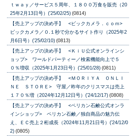
ｔｗａｙ／サービス５周年、１８００万食を販売（20
25年2月13日号）('25/02/25)
(0814)
【売上アップの決め手】 <ビックカメラ．ｃｏｍ>
ビックカメラ／０.１秒で分かるサイト作り（2025年2
月6日号）('25/02/10)
(0813)
【売上アップの決め手】 <ＫｉＵ公式オンラインシ
ョップ> ワールドパーティー／検索機能向上で５
０％増収（2025年1月23日号）('25/01/28)
(0811)
【売上アップの決め手】 <ＭＯＲＩＹＡ ＯＮＬＩ
ＮＥ ＳＴＯＲＥ> 守屋／昨年のクリスマスは売上
１７０％増（2024年12月12日号）('24/12/17)
(0808)
【売上アップの決め手】 <ペリカン石鹸公式オンラ
インショップ> ペリカン石鹸／独自商品の魅力伝
え、ＥＣ売上２桁成長（2024年11月21日号）('24/12/0
2)
(0805)