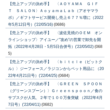
【売上アップの決め手】 〈ＡＯＹＡＭＡ ＧＩＦ
Ｔ ＳＡＬＯＮ〉ＡｏｙａｍａＬａｂ（アオヤマラ
ボ）／ギフトサービス開発し売上６７７％増に（2022
年5月12日号）('22/05/16)
(0686)
【売上アップの決め手】 〈波佐見焼のＯＥＭ オン
ラインショップ〉アイユー／”攻め”の営業で卸先を開
拓（2022年4月28日・5月5日合併号）('22/05/02)
(068
5)
【売上アップの決め手】 〈ｂｉｔｃｌｅ（ビットク
ル）〉ジーフォース／ラジコンからペット用品に （20
22年4月21日号）('22/04/25)
(0684)
【売上アップの決め手】 〈ＧＲＥＥＮ ＳＰＯＯＮ
（グリーンスプーン）〉Ｇｒｅｅｎｓｐｏｏｎ／食の
サブスクが人気、２年で１００万食突破 （2022年4月
7日号）('22/04/11)
(0682)