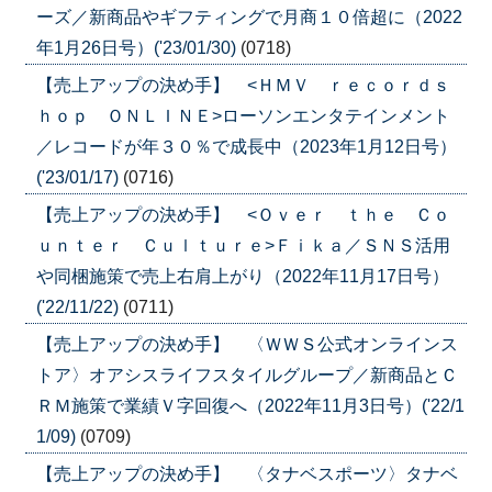
ーズ／新商品やギフティングで月商１０倍超に（2022
年1月26日号）('23/01/30)
(0718)
【売上アップの決め手】 <ＨＭＶ ｒｅｃｏｒｄｓ
ｈｏｐ ＯＮＬＩＮＥ>ローソンエンタテインメント
／レコードが年３０％で成長中（2023年1月12日号）
('23/01/17)
(0716)
【売上アップの決め手】 <Ｏｖｅｒ ｔｈｅ Ｃｏ
ｕｎｔｅｒ Ｃｕｌｔｕｒｅ>Ｆｉｋａ／ＳＮＳ活用
や同梱施策で売上右肩上がり（2022年11月17日号）
('22/11/22)
(0711)
【売上アップの決め手】 〈ＷＷＳ公式オンラインス
トア〉オアシスライフスタイルグループ／新商品とＣ
ＲＭ施策で業績Ｖ字回復へ（2022年11月3日号）('22/1
1/09)
(0709)
【売上アップの決め手】 〈タナベスポーツ〉タナベ