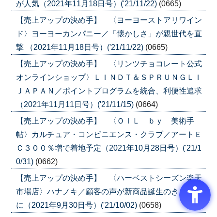
が人気（2021年11月18日号）('21/11/22)
(0665)
【売上アップの決め手】 〈ヨーヨーストアリワイン
ド〉ヨーヨーカンパニー／「懐かしさ」が親世代を直
撃 （2021年11月18日号）('21/11/22)
(0665)
【売上アップの決め手】 〈リンツチョコレート公式
オンラインショップ〉ＬＩＮＤＴ＆ＳＰＲＵＮＧＬＩ
ＪＡＰＡＮ／ポイントプログラムを統合、利便性追求
（2021年11月11日号）('21/11/15)
(0664)
【売上アップの決め手】 〈ＯＩＬ ｂｙ 美術手
帖〉カルチュア・コンビニエンス・クラブ／アートＥ
Ｃ３００％増で着地予定（2021年10月28日号）('21/1
0/31)
(0662)
【売上アップの決め手】 〈ハーベストシーズン楽天
市場店〉ハナノキ／顧客の声が新商品誕生のきっかけ
に（2021年9月30日号）('21/10/02)
(0658)