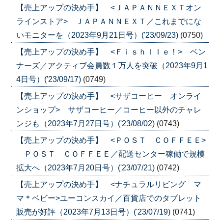
【売上アップの決め手】 <ＪＡＰＡＮＮＥＸＴオン
ラインストア> ＪＡＰＡＮＮＥＸＴ／これまでにな
いモニターを（2023年9月21日号）('23/09/23)
(0750)
【売上アップの決め手】 <Ｆｉｓｈｌｌｅ！> ベン
ナーズ／アクティブ会員数１万人を突破（2023年9月1
4日号）('23/09/17)
(0749)
【売上アップの決め手】 <サザコーヒー オンライ
ンショップ> サザコーヒー／コーヒー以外のチャレ
ンジも（2023年7月27日号）('23/08/02)
(0743)
【売上アップの決め手】 <ＰＯＳＴ ＣＯＦＦＥＥ>
ＰＯＳＴ ＣＯＦＦＥＥ／配送センター稼働で規模
拡大へ（2023年7月20日号）('23/07/21)
(0742)
【売上アップの決め手】 <ナチュラルリビング マ
マ＊ベビー>ユーコンスカイ／百貨店でのタブレット
販売が好評（2023年7月13日号）('23/07/19)
(0741)