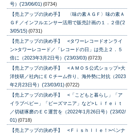
号）('23/06/01)
(0734)
【売上アップの決め手】 〈味の素ＡＧＦ〉味の素Ａ
ＧＦ／インフルエンサー活用で販売計画の１．２倍('2
3/05/15)
(0731)
【売上アップの決め手】 <タワーレコードオンライ
ン>タワーレコード／「レコードの日」は売上２．５
倍に（2023年3月2日号）('23/03/03)
(0723)
【売上アップの決め手】 <ＡＭＯＳ公式ショップ>大
洋技研／社内にＥＣチーム作り、海外勢に対抗（2023
年2月23日号）('23/03/01)
(0722)
【売上アップの決め手】 <「こどもと暮らし」「ア
イラブベビー」「ビーズマニア」など>Ｌｉｆｅｉｔ
／切磋琢磨のＥＣ運営を（2022年1月26日号）('23/02/
01)
(0718)
【売上アップの決め手】 <Ｆｉｓｈｌｌｅ！>ベンナ