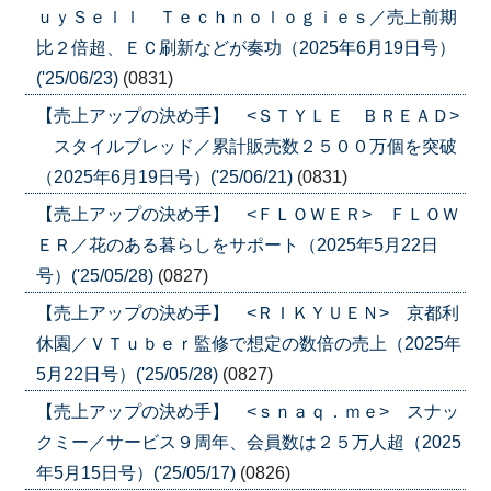
ｕｙＳｅｌｌ Ｔｅｃｈｎｏｌｏｇｉｅｓ／売上前期
比２倍超、ＥＣ刷新などが奏功（2025年6月19日号）
('25/06/23)
(0831)
【売上アップの決め手】 <ＳＴＹＬＥ ＢＲＥＡＤ>
スタイルブレッド／累計販売数２５００万個を突破
（2025年6月19日号）('25/06/21)
(0831)
【売上アップの決め手】 <ＦＬＯＷＥＲ> ＦＬＯＷ
ＥＲ／花のある暮らしをサポート（2025年5月22日
号）('25/05/28)
(0827)
【売上アップの決め手】 <ＲＩＫＹＵＥＮ> 京都利
休園／ＶＴｕｂｅｒ監修で想定の数倍の売上（2025年
5月22日号）('25/05/28)
(0827)
【売上アップの決め手】 <ｓｎａｑ．ｍｅ> スナッ
クミー／サービス９周年、会員数は２５万人超（2025
年5月15日号）('25/05/17)
(0826)