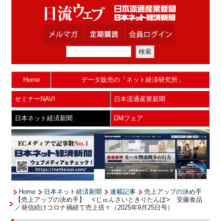
Home
データ販売の「ネット経済研究所」
セミナーNAVI
日本流通産業新聞
日本ネット経済新聞
DMフェア
Home
日本ネット経済新聞
連載記事
売上アップの決め手
【売上アップの決め手】 <じゅんさいときりたんぽ> 安藤食品
／発信続けコロナ禍経て売上倍々（2025年9月25日号）