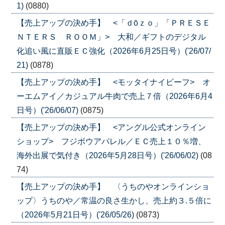
1)
(0880)
【売上アップの決め手】 <「ｄōｚｏ」「ＰＲＥＳＥ
ＮＴＥＲＳ ＲＯＯＭ」> 大和／ギフトのデジタル
化追い風に直販ＥＣ強化（2026年6月25日号）('26/07/
21)
(0878)
【売上アップの決め手】 <モッタイナイビーフ> オ
ーエムアイ／カジュアル牛肉で売上７倍（2026年6月4
日号）('26/06/07)
(0875)
【売上アップの決め手】 <アングル公式オンライン
ショップ> フジボウアパレル／ＥＣ売上１０％増、
海外出展で気付き（2026年5月28日号）('26/06/02)
(08
74)
【売上アップの決め手】 〈うちのやオンラインショ
ップ〉うちのや／常温の良さ生かし、売上約３.５倍に
（2026年5月21日号）('26/05/26)
(0873)