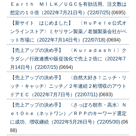
Ｅａｒｔｈ ＭＩＬＫ／ＵＧＣを有効活用、注文数は
想定の１０倍（2022年7月21日号）('22/07/25)
(0695)
【新サイト はじめました】 〈ＨｕＰｅｌｅ公式オ
ンラインストア〉ミヤリサン製薬／老舗製薬会社がペ
ット市場に（2022年7月14日号）('22/07/18)
(0694)
【売上アップの決め手】 〈Ｋｕｒａｄａｓｈｉ〉ク
ラダシ／行政連携や販促強化で売上２倍に（2022年7
月14日号）('22/07/15)
(0694)
【売上アップの決め手】 〈自然大好き！ニッチ・リ
ッチ・キャッチ〉ニッチ／２年連続２桁増収のアウト
ドアＥＣ（2022年7月7日号）('22/07/11)
(0693)
【売上アップの決め手】 〈さっぽろ朝市・高水〉Ｎ
ｅｔＯｎｅ（ネットワン）／ＲＰＰのキーワード選定
に成功、増収継続（2022年5月26日号）('22/05/30)
(06
88)