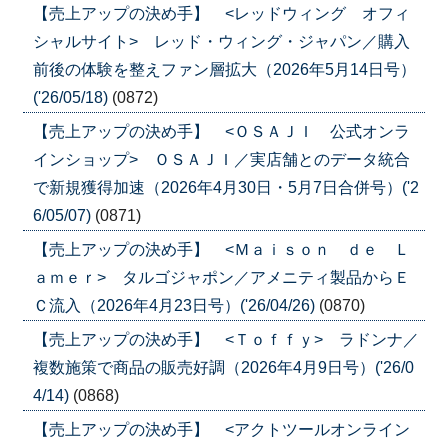
【売上アップの決め手】 <レッドウィング オフィ
シャルサイト> レッド・ウィング・ジャパン／購入
前後の体験を整えファン層拡大（2026年5月14日号）
('26/05/18)
(0872)
【売上アップの決め手】 <ＯＳＡＪＩ 公式オンラ
インショップ> ＯＳＡＪＩ／実店舗とのデータ統合
で新規獲得加速（2026年4月30日・5月7日合併号）('2
6/05/07)
(0871)
【売上アップの決め手】 <Ｍａｉｓｏｎ ｄｅ Ｌ
ａｍｅｒ> タルゴジャポン／アメニティ製品からＥ
Ｃ流入（2026年4月23日号）('26/04/26)
(0870)
【売上アップの決め手】 <Ｔｏｆｆｙ> ラドンナ／
複数施策で商品の販売好調（2026年4月9日号）('26/0
4/14)
(0868)
【売上アップの決め手】 <アクトツールオンライン