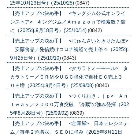
25年10月23日号）('25/10/25)
(0847)
【売上アップの決め手】 <キングジム公式オンライ
ンストア> キングジム／Ａｍａｚｏｎで検索数７倍
に（2025年9月18日号）('25/10/14)
(0842)
【売上アップの決め手】 <じゅんさいときりたんぽ>
安藤食品／発信続けコロナ禍経て売上倍々（2025年
9月25日号）('25/10/10)
(0843)
【売上アップの決め手】 <タカラトミーモール> タ
カラトミー／ＣＲＭやＵＧＣ強化で自社ＥＣ売上３
０％増（2025年9月4日号）('25/09/08)
(0840)
【売上アップの決め手】 <つくりおき．ｊｐ> Ａｎ
ｔｗａｙ／２０００万食突破、”冷蔵”の強み発揮（202
5年8月28日号）('25/09/02)
(0839)
【売上アップの決め手】 <金庫屋> 日本テレシステ
ム／毎年２割増収、ＳＥＯに強み（2025年8月21日