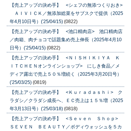
【売上アップの決め手】 <シェフの無添つくりおき>
ＡＩＶＩＣＫ／無添加総菜をサブスクで提供（2025
年4月10日号）('25/04/15)
(0822)
【売上アップの決め手】 <池口精肉店> 池口精肉店
／肉箱、肉チョコで話題集め売上伸長（2025年4月10
日号）('25/04/15)
(0822)
【売上アップの決め手】 <ＮＩＳＨＩＫＩＹＡ Ｋ
ＩＴＣＨＥＮオンラインショップ> にしき食品／メ
ディア露出で売上５０％増続く（2025年3月20日号）
('25/03/25)
(0819)
【売上アップの決め手】 <Ｋｕｒａｄａｓｈｉ> ク
ラダシ／クラダシ成長へ、ＥＣ売上は１５％増（2025
年3月13日号）('25/03/18)
(0818)
【売上アップの決め手】 <Ｓｅｖｅｎ Ｓｈｏｐ>
ＳＥＶＥＮ ＢＥＡＵＴＹ／ボディウォッシュを５カ