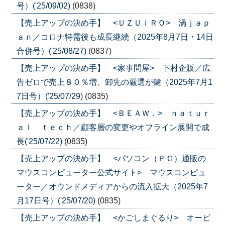
号）('25/09/02)
(0838)
【売上アップの決め手】 <ＵＺＵｉＲＯ> 渦ｊａｐ
ａｎ／コロナ特需後も成長継続（2025年8月7日・14日
合併号）('25/08/27)
(0837)
【売上アップの決め手】 <家事問屋> 下村企販／広
告ゼロで売上８０％増、卸先の厳選が鍵（2025年7月1
7日号）('25/07/29)
(0835)
【売上アップの決め手】 <ＢＥＡＷ．> ｎａｔｕｒ
ａｌ ｔｅｃｈ／顧客層の変更やオフライン展開で成
長('25/07/22)
(0835)
【売上アップの決め手】 <パソコン（ＰＣ）通販の
マウスコンピューター公式サイト> マウスコンピュ
ーター／オウンドメディアからの流入拡大（2025年7
月17日号）('25/07/20)
(0835)
【売上アップの決め手】 <かごしまぐるり> オービ