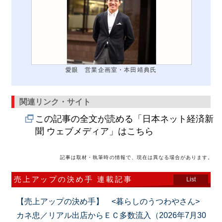
愛眼 営業企画室・本田靖典氏
関連リンク・サイト
この記事の全文が読める「日本ネット経済新
聞 ウェブメディア」はこちら
記事は取材・執筆時の情報で、現在は異なる場合があります。
売上アップの決め手 連載記事
List
【売上アップの決め手】 <暮らしのうつわやさん>
カネ忠／リアル出店からＥＣ多数流入（2026年7月30