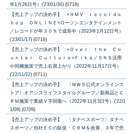
年1月26日号）('23/01/30)
(0718)
【売上アップの決め手】 <ＨＭＶ ｒｅｃｏｒｄｓ
ｈｏｐ ＯＮＬＩＮＥ>ローソンエンタテインメント
／レコードが年３０％で成長中（2023年1月12日号）
('23/01/17)
(0716)
【売上アップの決め手】 <Ｏｖｅｒ ｔｈｅ Ｃｏ
ｕｎｔｅｒ Ｃｕｌｔｕｒｅ>Ｆｉｋａ／ＳＮＳ活用
や同梱施策で売上右肩上がり（2022年11月17日号）
('22/11/22)
(0711)
【売上アップの決め手】 〈ＷＷＳ公式オンラインス
トア〉オアシスライフスタイルグループ／新商品とＣ
ＲＭ施策で業績Ｖ字回復へ（2022年11月3日号）('22/1
1/09)
(0709)
【売上アップの決め手】 〈タナベスポーツ〉タナベ
スポーツ／自社ＥＣの販促・ＣＲＭを改善、３年で売