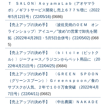
Ｔ ＳＡＬＯＮ〉ＡｏｙａｍａＬａｂ（アオヤマラ
ボ）／ギフトサービス開発し売上６７７％増に（2022
年5月12日号）('22/05/16)
(0686)
【売上アップの決め手】 〈波佐見焼のＯＥＭ オン
ラインショップ〉アイユー／”攻め”の営業で卸先を開
拓（2022年4月28日・5月5日合併号）('22/05/02)
(068
5)
【売上アップの決め手】 〈ｂｉｔｃｌｅ（ビットク
ル）〉ジーフォース／ラジコンからペット用品に （20
22年4月21日号）('22/04/25)
(0684)
【売上アップの決め手】 〈ＧＲＥＥＮ ＳＰＯＯＮ
（グリーンスプーン）〉Ｇｒｅｅｎｓｐｏｏｎ／食の
サブスクが人気、２年で１００万食突破 （2022年4月
7日号）('22/04/11)
(0682)
【売上アップの決め手】 〈中出農園〉ＮＡＫＡＤＥ