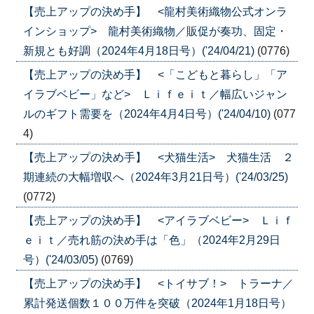
【売上アップの決め手】 <龍村美術織物公式オンラ
インショップ> 龍村美術織物／販促が奏功、固定・
新規とも好調（2024年4月18日号）('24/04/21)
(0776)
【売上アップの決め手】 <「こどもと暮らし」「ア
イラブベビー」など> Ｌｉｆｅｉｔ／幅広いジャン
ルのギフト需要を（2024年4月4日号）('24/04/10)
(077
4)
【売上アップの決め手】 <犬猫生活> 犬猫生活 ２
期連続の大幅増収へ（2024年3月21日号）('24/03/25)
(0772)
【売上アップの決め手】 <アイラブベビー> Ｌｉｆ
ｅｉｔ／売れ筋の決め手は「色」（2024年2月29日
号）('24/03/05)
(0769)
【売上アップの決め手】 <トイサブ！> トラーナ／
累計発送個数１００万件を突破（2024年1月18日号）