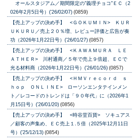
オールスタジアム／期間限定の”義理チョコ”ＥＣ（2
026年2月5日号）('26/02/07)
(0859)
【売上アップの決め手】 <ＧＯＫＵＭＩＮ> ＫＵＲ
ＵＫＵＲＵ／売上２０％増、レビュー評価と広告が奏
功（2026年1月22日号）('26/01/27)
(0857)
【売上アップの決め手】 <ＫＡＷＡＭＵＲＡ ＬＥ
ＡＴＨＥＲ> 川村通商／５年で売上９倍超、ＥＣで
光る材料商（2026年1月22日号）('26/01/26)
(0857)
【売上アップの決め手】 <ＨＭＶｒｅｃｏｒｄ ｓ
ｈｏｐ ＯＮＬＩＮＥ> ローソンエンタテインメン
ト／レコードのトレンドは「９０年代」に（2026年1
月15日号）('26/01/20)
(0856)
【売上アップの決め手】 <時谷堂百貨> ソキュアス
／顧客の声集め、ＥＣ売上１.５倍（2025年12月11日
号）('25/12/13)
(0854)