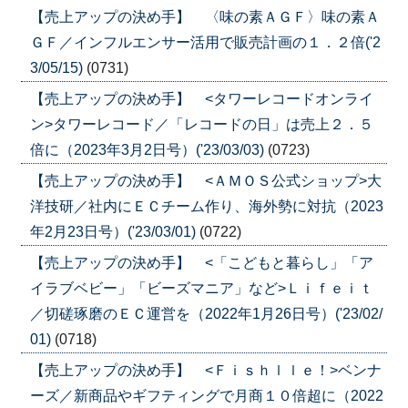
【売上アップの決め手】 〈味の素ＡＧＦ〉味の素Ａ
ＧＦ／インフルエンサー活用で販売計画の１．２倍('2
3/05/15)
(0731)
【売上アップの決め手】 <タワーレコードオンライ
ン>タワーレコード／「レコードの日」は売上２．５
倍に（2023年3月2日号）('23/03/03)
(0723)
【売上アップの決め手】 <ＡＭＯＳ公式ショップ>大
洋技研／社内にＥＣチーム作り、海外勢に対抗（2023
年2月23日号）('23/03/01)
(0722)
【売上アップの決め手】 <「こどもと暮らし」「ア
イラブベビー」「ビーズマニア」など>Ｌｉｆｅｉｔ
／切磋琢磨のＥＣ運営を（2022年1月26日号）('23/02/
01)
(0718)
【売上アップの決め手】 <Ｆｉｓｈｌｌｅ！>ベンナ
ーズ／新商品やギフティングで月商１０倍超に（2022