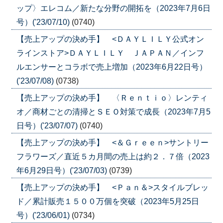
ップ〉エレコム／新たな分野の開拓を（2023年7月6日
号）('23/07/10)
(0740)
【売上アップの決め手】 <ＤＡＹＬＩＬＹ公式オン
ラインストア>ＤＡＹＬＩＬＹ ＪＡＰＡＮ／インフ
ルエンサーとコラボで売上増加（2023年6月22日号）
('23/07/08)
(0738)
【売上アップの決め手】 〈Ｒｅｎｔｉｏ〉レンティ
オ／商材ごとの清掃とＳＥＯ対策で成長（2023年7月5
日号）('23/07/07)
(0740)
【売上アップの決め手】 <＆Ｇｒｅｅｎ>サントリー
フラワーズ／直近５カ月間の売上は約２．７倍（2023
年6月29日号）('23/07/03)
(0739)
【売上アップの決め手】 <Ｐａｎ＆>スタイルブレッ
ド／累計販売１５００万個を突破（2023年5月25日
号）('23/06/01)
(0734)