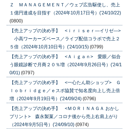
Ｚ ＭＡＮＡＧＥＭＥＮＴ／ウェブ広告駆使し、売上
１億円達成を目指す（2024年10月17日号）('24/10/22)
(0800)
【売上アップの決め手】 <ｉｒｉｓｅｒ―イリゼ―>
小高ワーカーズベース／ライブ配信コラボで売上２
５倍（2024年10月10日号）('24/10/15)
(0799)
【売上アップの決め手】 <Ａｉｇａｎ> 愛眼／似合
う眼鏡診断で月商２０％増（2024年9月26日号）('24/1
0/01)
(0797)
【売上アップの決め手】 <一心たん助ショップ> Ｇ
ｌｏｂｒｉｄｇｅ／ｅスポ協賛で知名度向上し売上倍
増（2024年9月19日号）('24/09/24)
(0796)
【売上アップの決め手】 <ＭＯＲＩＮＡＧＡ おかし
プリント> 森永製菓／コロナ後から売上右肩上がり
（2024年9月5日号）('24/09/10)
(0974)