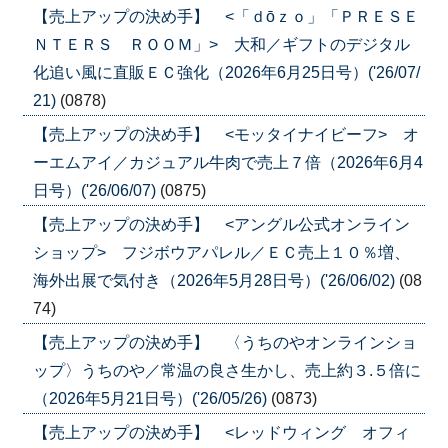
【売上アップの決め手】 <「ｄōｚｏ」「ＰＲＥＳＥ
ＮＴＥＲＳ ＲＯＯＭ」> 大和／ギフトのデジタル
化追い風に直販ＥＣ強化（2026年6月25日号）('26/07/
21)
(0878)
【売上アップの決め手】 <モッタイナイビーフ> オ
ーエムアイ／カジュアル牛肉で売上７倍（2026年6月4
日号）('26/06/07)
(0875)
【売上アップの決め手】 <アングル公式オンライン
ショップ> フジボウアパレル／ＥＣ売上１０％増、
海外出展で気付き（2026年5月28日号）('26/06/02)
(08
74)
【売上アップの決め手】 〈うちのやオンラインショ
ップ〉うちのや／常温の良さ生かし、売上約３.５倍に
（2026年5月21日号）('26/05/26)
(0873)
【売上アップの決め手】 <レッドウィング オフィ