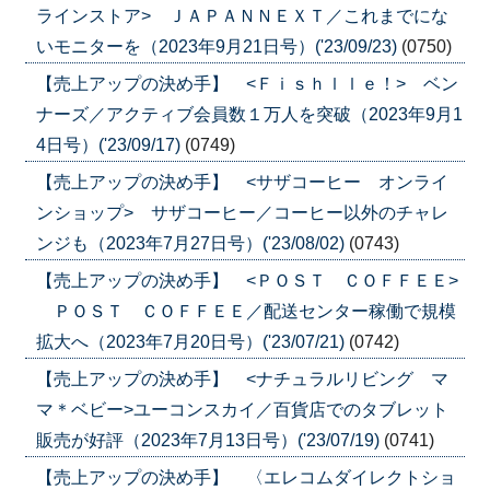
ラインストア> ＪＡＰＡＮＮＥＸＴ／これまでにな
いモニターを（2023年9月21日号）('23/09/23)
(0750)
【売上アップの決め手】 <Ｆｉｓｈｌｌｅ！> ベン
ナーズ／アクティブ会員数１万人を突破（2023年9月1
4日号）('23/09/17)
(0749)
【売上アップの決め手】 <サザコーヒー オンライ
ンショップ> サザコーヒー／コーヒー以外のチャレ
ンジも（2023年7月27日号）('23/08/02)
(0743)
【売上アップの決め手】 <ＰＯＳＴ ＣＯＦＦＥＥ>
ＰＯＳＴ ＣＯＦＦＥＥ／配送センター稼働で規模
拡大へ（2023年7月20日号）('23/07/21)
(0742)
【売上アップの決め手】 <ナチュラルリビング マ
マ＊ベビー>ユーコンスカイ／百貨店でのタブレット
販売が好評（2023年7月13日号）('23/07/19)
(0741)
【売上アップの決め手】 〈エレコムダイレクトショ