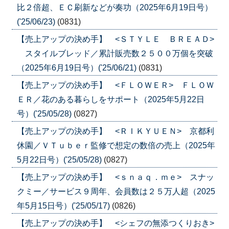
比２倍超、ＥＣ刷新などが奏功（2025年6月19日号）
('25/06/23)
(0831)
【売上アップの決め手】 <ＳＴＹＬＥ ＢＲＥＡＤ>
スタイルブレッド／累計販売数２５００万個を突破
（2025年6月19日号）('25/06/21)
(0831)
【売上アップの決め手】 <ＦＬＯＷＥＲ> ＦＬＯＷ
ＥＲ／花のある暮らしをサポート（2025年5月22日
号）('25/05/28)
(0827)
【売上アップの決め手】 <ＲＩＫＹＵＥＮ> 京都利
休園／ＶＴｕｂｅｒ監修で想定の数倍の売上（2025年
5月22日号）('25/05/28)
(0827)
【売上アップの決め手】 <ｓｎａｑ．ｍｅ> スナッ
クミー／サービス９周年、会員数は２５万人超（2025
年5月15日号）('25/05/17)
(0826)
【売上アップの決め手】 <シェフの無添つくりおき>