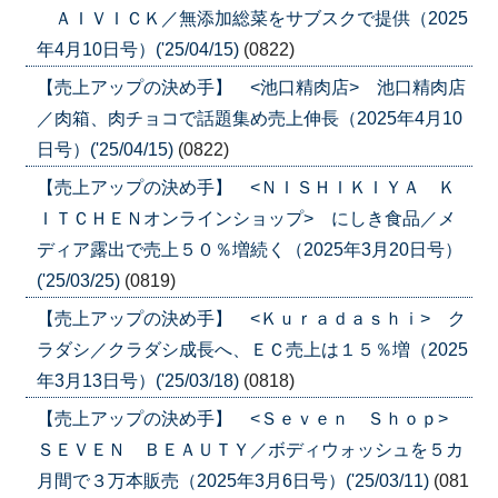
ＡＩＶＩＣＫ／無添加総菜をサブスクで提供（2025
年4月10日号）('25/04/15)
(0822)
【売上アップの決め手】 <池口精肉店> 池口精肉店
／肉箱、肉チョコで話題集め売上伸長（2025年4月10
日号）('25/04/15)
(0822)
【売上アップの決め手】 <ＮＩＳＨＩＫＩＹＡ Ｋ
ＩＴＣＨＥＮオンラインショップ> にしき食品／メ
ディア露出で売上５０％増続く（2025年3月20日号）
('25/03/25)
(0819)
【売上アップの決め手】 <Ｋｕｒａｄａｓｈｉ> ク
ラダシ／クラダシ成長へ、ＥＣ売上は１５％増（2025
年3月13日号）('25/03/18)
(0818)
【売上アップの決め手】 <Ｓｅｖｅｎ Ｓｈｏｐ>
ＳＥＶＥＮ ＢＥＡＵＴＹ／ボディウォッシュを５カ
月間で３万本販売（2025年3月6日号）('25/03/11)
(081