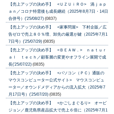
【売上アップの決め手】 <ＵＺＵｉＲＯ> 渦ｊａｐ
ａｎ／コロナ特需後も成長継続（2025年8月7日・14日
合併号）('25/08/27)
(0837)
【売上アップの決め手】 <家事問屋> 下村企販／広
告ゼロで売上８０％増、卸先の厳選が鍵（2025年7月1
7日号）('25/07/29)
(0835)
【売上アップの決め手】 <ＢＥＡＷ．> ｎａｔｕｒ
ａｌ ｔｅｃｈ／顧客層の変更やオフライン展開で成
長('25/07/22)
(0835)
【売上アップの決め手】 <パソコン（ＰＣ）通販の
マウスコンピューター公式サイト> マウスコンピュ
ーター／オウンドメディアからの流入拡大（2025年7
月17日号）('25/07/20)
(0835)
【売上アップの決め手】 <かごしまぐるり> オービ
ジョン／鹿児島県産品拡大で売上６倍に（2025年7月1