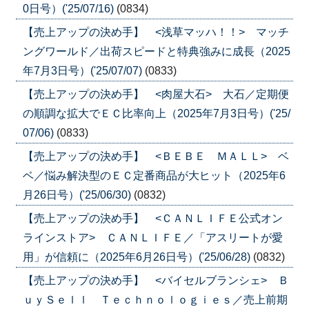
0日号）('25/07/16)
(0834)
【売上アップの決め手】 <浅草マッハ！！> マッチ
ングワールド／出荷スピードと特典強みに成長（2025
年7月3日号）('25/07/07)
(0833)
【売上アップの決め手】 <肉屋大石> 大石／定期便
の順調な拡大でＥＣ比率向上（2025年7月3日号）('25/
07/06)
(0833)
【売上アップの決め手】 <ＢＥＢＥ ＭＡＬＬ> ベ
ベ／悩み解決型のＥＣ定番商品が大ヒット（2025年6
月26日号）('25/06/30)
(0832)
【売上アップの決め手】 <ＣＡＮＬＩＦＥ公式オン
ラインストア> ＣＡＮＬＩＦＥ／「アスリートが愛
用」が信頼に（2025年6月26日号）('25/06/28)
(0832)
【売上アップの決め手】 <バイセルブランシェ> Ｂ
ｕｙＳｅｌｌ Ｔｅｃｈｎｏｌｏｇｉｅｓ／売上前期