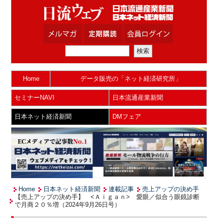
Home
データ販売の「ネット経済研究所」
セミナーNAVI
日本流通産業新聞
日本ネット経済新聞
DMフェア
Home
日本ネット経済新聞
連載記事
売上アップの決め手
【売上アップの決め手】 <Ａｉｇａｎ> 愛眼／似合う眼鏡診断
で月商２０％増（2024年9月26日号）