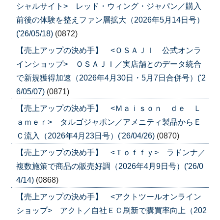
シャルサイト> レッド・ウィング・ジャパン／購入
前後の体験を整えファン層拡大（2026年5月14日号）
('26/05/18)
(0872)
【売上アップの決め手】 <ＯＳＡＪＩ 公式オンラ
インショップ> ＯＳＡＪＩ／実店舗とのデータ統合
で新規獲得加速（2026年4月30日・5月7日合併号）('2
6/05/07)
(0871)
【売上アップの決め手】 <Ｍａｉｓｏｎ ｄｅ Ｌ
ａｍｅｒ> タルゴジャポン／アメニティ製品からＥ
Ｃ流入（2026年4月23日号）('26/04/26)
(0870)
【売上アップの決め手】 <Ｔｏｆｆｙ> ラドンナ／
複数施策で商品の販売好調（2026年4月9日号）('26/0
4/14)
(0868)
【売上アップの決め手】 <アクトツールオンライン
ショップ> アクト／自社ＥＣ刷新で購買率向上（202