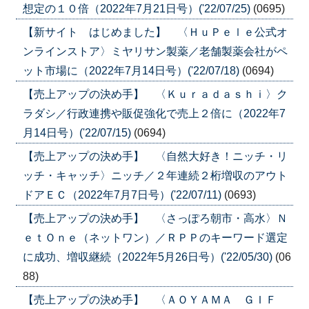
想定の１０倍（2022年7月21日号）('22/07/25)
(0695)
【新サイト はじめました】 〈ＨｕＰｅｌｅ公式オ
ンラインストア〉ミヤリサン製薬／老舗製薬会社がペ
ット市場に（2022年7月14日号）('22/07/18)
(0694)
【売上アップの決め手】 〈Ｋｕｒａｄａｓｈｉ〉ク
ラダシ／行政連携や販促強化で売上２倍に（2022年7
月14日号）('22/07/15)
(0694)
【売上アップの決め手】 〈自然大好き！ニッチ・リ
ッチ・キャッチ〉ニッチ／２年連続２桁増収のアウト
ドアＥＣ（2022年7月7日号）('22/07/11)
(0693)
【売上アップの決め手】 〈さっぽろ朝市・高水〉Ｎ
ｅｔＯｎｅ（ネットワン）／ＲＰＰのキーワード選定
に成功、増収継続（2022年5月26日号）('22/05/30)
(06
88)
【売上アップの決め手】 〈ＡＯＹＡＭＡ ＧＩＦ