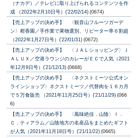
（ナカデ）／テレビに取り上げられるコンテンツを作
成 （2022年2月10日号）('22/02/14)
(0674)
【売上アップの決め手】 〈観音山フルーツガーデ
ン〉柑香園／手作業で果物選別、リピーター率６割超
（2022年1月27日号）('22/01/31)
(0672)
【売上アップの決め手】 〈ＪＡＬショッピング〉Ｊ
ＡＬＵＸ／空港ラウンジのカレーがＥＣで人気（2021
年12月9日号）('21/12/13)
(0668)
【売上アップの決め手】 〈ネクストミーツ公式オン
ラインショップ〉ネクストミーツ／代替肉を１６カ月
で５万食販売 （2021年11月25日号）('21/11/29)
(066
6)
【売上アップの決め手】 〈風味絶佳．山陰〉Ｉ．
Ｃ．ティアラム／山陰地方の名産品をまとめたギフト
が人気（2021年11月18日号）('21/11/22)
(0665)