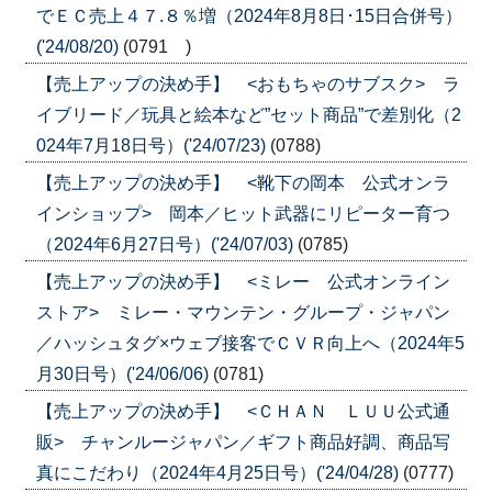
でＥＣ売上４７.８％増（2024年8月8日･15日合併号）
('24/08/20)
(0791 )
【売上アップの決め手】 <おもちゃのサブスク> ラ
イブリード／玩具と絵本など”セット商品”で差別化（2
024年7月18日号）('24/07/23)
(0788)
【売上アップの決め手】 <靴下の岡本 公式オンラ
インショップ> 岡本／ヒット武器にリピーター育つ
（2024年6月27日号）('24/07/03)
(0785)
【売上アップの決め手】 <ミレー 公式オンライン
ストア> ミレー・マウンテン・グループ・ジャパン
／ハッシュタグ×ウェブ接客でＣＶＲ向上へ（2024年5
月30日号）('24/06/06)
(0781)
【売上アップの決め手】 <ＣＨＡＮ ＬＵＵ公式通
販> チャンルージャパン／ギフト商品好調、商品写
真にこだわり（2024年4月25日号）('24/04/28)
(0777)