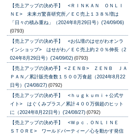
【売上アップの決め手】 <ＲＩＮＫＡＮ ＯＮＬＩ
ＮＥ> 未来ガ驚喜研究所／ＥＣ売上１３８％増は
「日々の積み重ね」（2024年8月29日号）('24/09/06)
(0793)
【売上アップの決め手】 <お仏壇のはせがわオンラ
インショップ> はせがわ／ＥＣ売上約２０％伸長（2
024年8月29日号）('24/09/02)
(0793)
【売上アップの決め手】 <ＺＥＮＢ> ＺＥＮＢ ＪＡ
ＰＡＮ／累計販売食数１５００万食超（2024年8月22
日号）('24/08/27)
(0792)
【売上アップの決め手】 <ｈｕｇｋｕｍｉ＋公式サ
イト> はぐくみプラス／累計４００万個超のヒット
に（2024年8月22日号）('24/08/27)
(0792)
【売上アップの決め手】 <Ｗｐｃ．ＯＮＬＩＮＥ
ＳＴＯＲＥ> ワールドパーティー／心を動かす発信