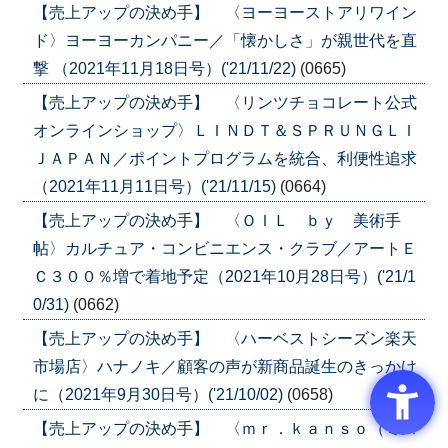
【売上アップの決め手】 〈ヨーヨーストアリワイン
ド〉ヨーヨーカンパニー／「懐かしさ」が親世代を直
撃 （2021年11月18日号）('21/11/22)
(0665)
【売上アップの決め手】 〈リンツチョコレート公式
オンラインショップ〉ＬＩＮＤＴ＆ＳＰＲＵＮＧＬＩ
ＪＡＰＡＮ／ポイントプログラムを統合、利便性追求
（2021年11月11日号）('21/11/15)
(0664)
【売上アップの決め手】 〈ＯＩＬ ｂｙ 美術手
帖〉カルチュア・コンビニエンス・クラブ／アートＥ
Ｃ３００％増で着地予定（2021年10月28日号）('21/1
0/31)
(0662)
【売上アップの決め手】 〈ハーベストシーズン楽天
市場店〉ハナノキ／顧客の声が新商品誕生のきっかけ
に（2021年9月30日号）('21/10/02)
(0658)
【売上アップの決め手】 〈ｍｒ．ｋａｎｓｏ（ミス