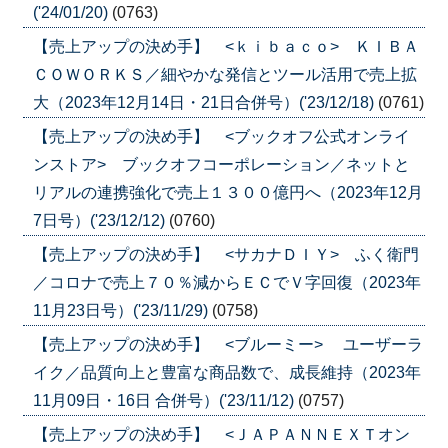
('24/01/20)
(0763)
【売上アップの決め手】 <ｋｉｂａｃｏ> ＫＩＢＡ
ＣＯＷＯＲＫＳ／細やかな発信とツール活用で売上拡
大（2023年12月14日・21日合併号）('23/12/18)
(0761)
【売上アップの決め手】 <ブックオフ公式オンライ
ンストア> ブックオフコーポレーション／ネットと
リアルの連携強化で売上１３００億円へ（2023年12月
7日号）('23/12/12)
(0760)
【売上アップの決め手】 <サカナＤＩＹ> ふく衛門
／コロナで売上７０％減からＥＣでＶ字回復（2023年
11月23日号）('23/11/29)
(0758)
【売上アップの決め手】 <ブルーミー> ユーザーラ
イク／品質向上と豊富な商品数で、成長維持（2023年
11月09日・16日 合併号）('23/11/12)
(0757)
【売上アップの決め手】 <ＪＡＰＡＮＮＥＸＴオン