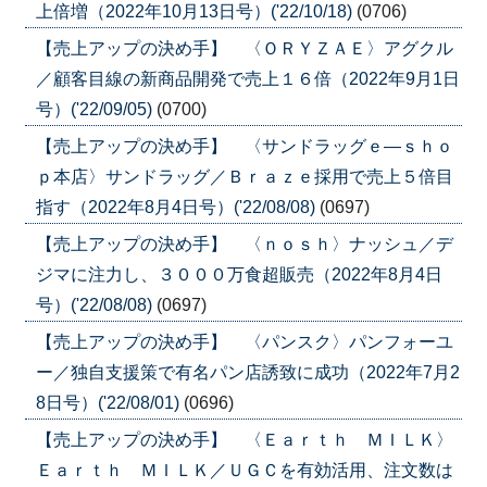
上倍増（2022年10月13日号）('22/10/18)
(0706)
【売上アップの決め手】 〈ＯＲＹＺＡＥ〉アグクル
／顧客目線の新商品開発で売上１６倍（2022年9月1日
号）('22/09/05)
(0700)
【売上アップの決め手】 〈サンドラッグｅ―ｓｈｏ
ｐ本店〉サンドラッグ／Ｂｒａｚｅ採用で売上５倍目
指す（2022年8月4日号）('22/08/08)
(0697)
【売上アップの決め手】 〈ｎｏｓｈ〉ナッシュ／デ
ジマに注力し、３０００万食超販売（2022年8月4日
号）('22/08/08)
(0697)
【売上アップの決め手】 〈パンスク〉パンフォーユ
ー／独自支援策で有名パン店誘致に成功（2022年7月2
8日号）('22/08/01)
(0696)
【売上アップの決め手】 〈Ｅａｒｔｈ ＭＩＬＫ〉
Ｅａｒｔｈ ＭＩＬＫ／ＵＧＣを有効活用、注文数は