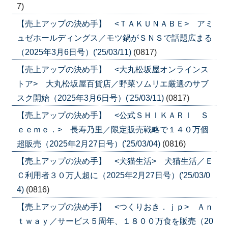
7)
【売上アップの決め手】 <ＴＡＫＵＮＡＢＥ> アミ
ュゼホールディングス／モツ鍋がＳＮＳで話題広まる
（2025年3月6日号）('25/03/11)
(0817)
【売上アップの決め手】 <大丸松坂屋オンラインス
トア> 大丸松坂屋百貨店／野菜ソムリエ厳選のサブ
スク開始（2025年3月6日号）('25/03/11)
(0817)
【売上アップの決め手】 <公式ＳＨＩＫＡＲＩ Ｓ
ｅｅｍｅ．> 長寿乃里／限定販売戦略で１４０万個
超販売（2025年2月27日号）('25/03/04)
(0816)
【売上アップの決め手】 <犬猫生活> 犬猫生活／Ｅ
Ｃ利用者３０万人超に（2025年2月27日号）('25/03/0
4)
(0816)
【売上アップの決め手】 <つくりおき．ｊｐ> Ａｎ
ｔｗａｙ／サービス５周年、１８００万食を販売（20