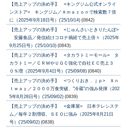
【売上アップの決め手】 <キングジム公式オンライ
ンストア> キングジム／Ａｍａｚｏｎで検索数７倍
に（2025年9月18日号）('25/10/14)
(0842)
【売上アップの決め手】 <じゅんさいときりたんぽ>
安藤食品／発信続けコロナ禍経て売上倍々（2025年
9月25日号）('25/10/10)
(0843)
【売上アップの決め手】 <タカラトミーモール> タ
カラトミー／ＣＲＭやＵＧＣ強化で自社ＥＣ売上３
０％増（2025年9月4日号）('25/09/08)
(0840)
【売上アップの決め手】 <つくりおき．ｊｐ> Ａｎ
ｔｗａｙ／２０００万食突破、”冷蔵”の強み発揮（202
5年8月28日号）('25/09/02)
(0839)
【売上アップの決め手】 <金庫屋> 日本テレシステ
ム／毎年２割増収、ＳＥＯに強み（2025年8月21日
号）('25/09/02)
(0838)