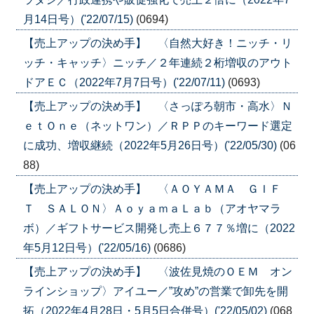
月14日号）('22/07/15)
(0694)
【売上アップの決め手】 〈自然大好き！ニッチ・リ
ッチ・キャッチ〉ニッチ／２年連続２桁増収のアウト
ドアＥＣ（2022年7月7日号）('22/07/11)
(0693)
【売上アップの決め手】 〈さっぽろ朝市・高水〉Ｎ
ｅｔＯｎｅ（ネットワン）／ＲＰＰのキーワード選定
に成功、増収継続（2022年5月26日号）('22/05/30)
(06
88)
【売上アップの決め手】 〈ＡＯＹＡＭＡ ＧＩＦ
Ｔ ＳＡＬＯＮ〉ＡｏｙａｍａＬａｂ（アオヤマラ
ボ）／ギフトサービス開発し売上６７７％増に（2022
年5月12日号）('22/05/16)
(0686)
【売上アップの決め手】 〈波佐見焼のＯＥＭ オン
ラインショップ〉アイユー／”攻め”の営業で卸先を開
拓（2022年4月28日・5月5日合併号）('22/05/02)
(068