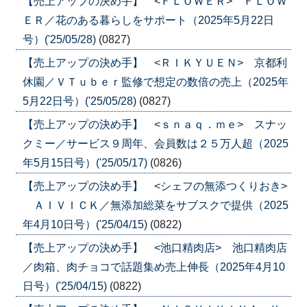
【売上アップの決め手】 <ＦＬＯＷＥＲ> ＦＬＯＷ
ＥＲ／花のある暮らしをサポート（2025年5月22日
号）('25/05/28)
(0827)
【売上アップの決め手】 <ＲＩＫＹＵＥＮ> 京都利
休園／ＶＴｕｂｅｒ監修で想定の数倍の売上（2025年
5月22日号）('25/05/28)
(0827)
【売上アップの決め手】 <ｓｎａｑ．ｍｅ> スナッ
クミー／サービス９周年、会員数は２５万人超（2025
年5月15日号）('25/05/17)
(0826)
【売上アップの決め手】 <シェフの無添つくりおき>
ＡＩＶＩＣＫ／無添加総菜をサブスクで提供（2025
年4月10日号）('25/04/15)
(0822)
【売上アップの決め手】 <池口精肉店> 池口精肉店
／肉箱、肉チョコで話題集め売上伸長（2025年4月10
日号）('25/04/15)
(0822)