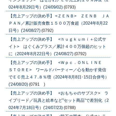
024年8月29日号）('24/09/02)
(0793)
【売上アップの決め手】 <ＺＥＮＢ> ＺＥＮＢ ＪＡ
ＰＡＮ／累計販売食数１５００万食超（2024年8月22
日号）('24/08/27)
(0792)
【売上アップの決め手】 <ｈｕｇｋｕｍｉ＋公式サ
イト> はぐくみプラス／累計４００万個超のヒット
に（2024年8月22日号）('24/08/27)
(0792)
【売上アップの決め手】 <Ｗｐｃ．ＯＮＬＩＮＥ
ＳＴＯＲＥ> ワールドパーティー／心を動かす発信
でＥＣ売上４７.８％増（2024年8月8日･15日合併号）
('24/08/20)
(0791 )
【売上アップの決め手】 <おもちゃのサブスク> ラ
イブリード／玩具と絵本など”セット商品”で差別化（2
024年7月18日号）('24/07/23)
(0788)