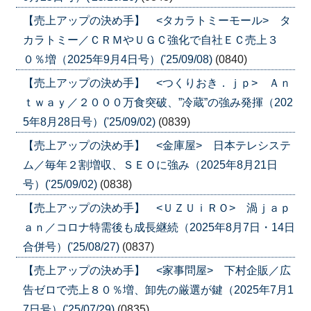
【売上アップの決め手】 <タカラトミーモール> タ
カラトミー／ＣＲＭやＵＧＣ強化で自社ＥＣ売上３
０％増（2025年9月4日号）('25/09/08)
(0840)
【売上アップの決め手】 <つくりおき．ｊｐ> Ａｎ
ｔｗａｙ／２０００万食突破、”冷蔵”の強み発揮（202
5年8月28日号）('25/09/02)
(0839)
【売上アップの決め手】 <金庫屋> 日本テレシステ
ム／毎年２割増収、ＳＥＯに強み（2025年8月21日
号）('25/09/02)
(0838)
【売上アップの決め手】 <ＵＺＵｉＲＯ> 渦ｊａｐ
ａｎ／コロナ特需後も成長継続（2025年8月7日・14日
合併号）('25/08/27)
(0837)
【売上アップの決め手】 <家事問屋> 下村企販／広
告ゼロで売上８０％増、卸先の厳選が鍵（2025年7月1
7日号）('25/07/29)
(0835)