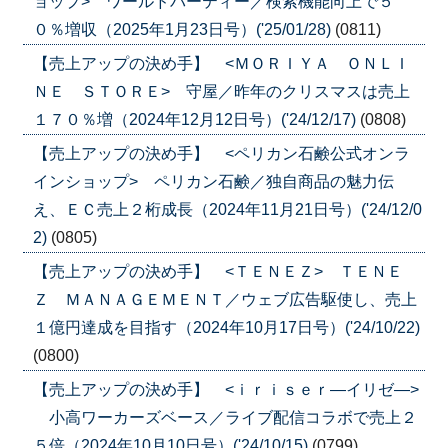
ョップ> ワールドパーティー／検索機能向上で５
０％増収（2025年1月23日号）('25/01/28)
(0811)
【売上アップの決め手】 <ＭＯＲＩＹＡ ＯＮＬＩ
ＮＥ ＳＴＯＲＥ> 守屋／昨年のクリスマスは売上
１７０％増（2024年12月12日号）('24/12/17)
(0808)
【売上アップの決め手】 <ペリカン石鹸公式オンラ
インショップ> ペリカン石鹸／独自商品の魅力伝
え、ＥＣ売上２桁成長（2024年11月21日号）('24/12/0
2)
(0805)
【売上アップの決め手】 <ＴＥＮＥＺ> ＴＥＮＥ
Ｚ ＭＡＮＡＧＥＭＥＮＴ／ウェブ広告駆使し、売上
１億円達成を目指す（2024年10月17日号）('24/10/22)
(0800)
【売上アップの決め手】 <ｉｒｉｓｅｒ―イリゼ―>
小高ワーカーズベース／ライブ配信コラボで売上２
５倍（2024年10月10日号）('24/10/15)
(0799)