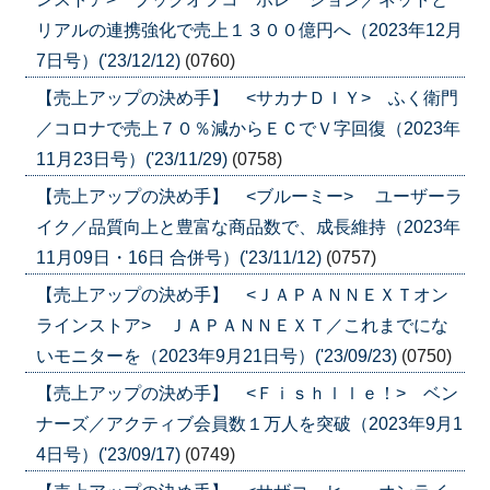
リアルの連携強化で売上１３００億円へ（2023年12月
7日号）('23/12/12)
(0760)
【売上アップの決め手】 <サカナＤＩＹ> ふく衛門
／コロナで売上７０％減からＥＣでＶ字回復（2023年
11月23日号）('23/11/29)
(0758)
【売上アップの決め手】 <ブルーミー> ユーザーラ
イク／品質向上と豊富な商品数で、成長維持（2023年
11月09日・16日 合併号）('23/11/12)
(0757)
【売上アップの決め手】 <ＪＡＰＡＮＮＥＸＴオン
ラインストア> ＪＡＰＡＮＮＥＸＴ／これまでにな
いモニターを（2023年9月21日号）('23/09/23)
(0750)
【売上アップの決め手】 <Ｆｉｓｈｌｌｅ！> ベン
ナーズ／アクティブ会員数１万人を突破（2023年9月1
4日号）('23/09/17)
(0749)