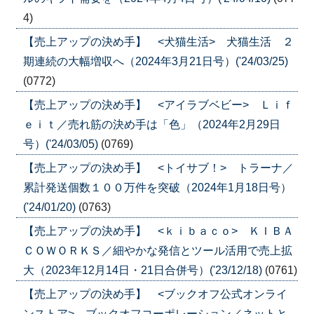
4)
【売上アップの決め手】 <犬猫生活> 犬猫生活 ２
期連続の大幅増収へ（2024年3月21日号）('24/03/25)
(0772)
【売上アップの決め手】 <アイラブベビー> Ｌｉｆ
ｅｉｔ／売れ筋の決め手は「色」（2024年2月29日
号）('24/03/05)
(0769)
【売上アップの決め手】 <トイサブ！> トラーナ／
累計発送個数１００万件を突破（2024年1月18日号）
('24/01/20)
(0763)
【売上アップの決め手】 <ｋｉｂａｃｏ> ＫＩＢＡ
ＣＯＷＯＲＫＳ／細やかな発信とツール活用で売上拡
大（2023年12月14日・21日合併号）('23/12/18)
(0761)
【売上アップの決め手】 <ブックオフ公式オンライ
ンストア> ブックオフコーポレーション／ネットと