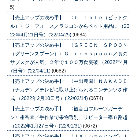
5)
【売上アップの決め手】 〈ｂｉｔｃｌｅ（ビットク
ル）〉ジーフォース／ラジコンからペット用品に （20
22年4月21日号）('22/04/25)
(0684)
【売上アップの決め手】 〈ＧＲＥＥＮ ＳＰＯＯＮ
（グリーンスプーン）〉Ｇｒｅｅｎｓｐｏｏｎ／食の
サブスクが人気、２年で１００万食突破 （2022年4月
7日号）('22/04/11)
(0682)
【売上アップの決め手】 〈中出農園〉ＮＡＫＡＤＥ
（ナカデ）／テレビに取り上げられるコンテンツを作
成 （2022年2月10日号）('22/02/14)
(0674)
【売上アップの決め手】 〈観音山フルーツガーデ
ン〉柑香園／手作業で果物選別、リピーター率６割超
（2022年1月27日号）('22/01/31)
(0672)
【売上アップの決め手】 〈ＪＡＬショッピング〉Ｊ