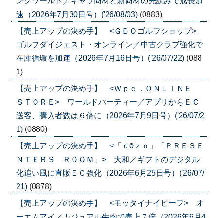
ングワールド／キャラ商材と新商材の先読みで成長加
速（2026年7月30日号）('26/08/03)
(0883)
【売上アップの決め手】 <ＧＤＯゴルフショップ>
ゴルフダイジェスト・オンライン／中古クラブ強化で
在庫循環を加速（2026年7月16日号）('26/07/22)
(088
1)
【売上アップの決め手】 <Ｗｐｃ．ＯＮＬＩＮＥ
ＳＴＯＲＥ> ワールドパーティー／アプリからＥＣ
送客、購入者数は６倍に（2026年7月9日号）('26/07/2
1)
(0880)
【売上アップの決め手】 <「ｄōｚｏ」「ＰＲＥＳＥ
ＮＴＥＲＳ ＲＯＯＭ」> 大和／ギフトのデジタル
化追い風に直販ＥＣ強化（2026年6月25日号）('26/07/
21)
(0878)
【売上アップの決め手】 <モッタイナイビーフ> オ
ーエムアイ／カジュアル牛肉で売上７倍（2026年6月4