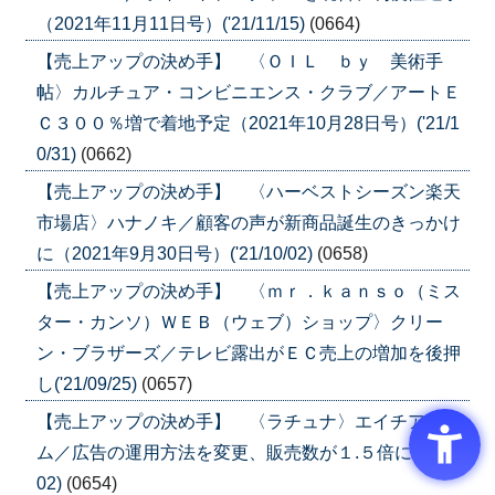
（2021年11月11日号）('21/11/15)
(0664)
【売上アップの決め手】 〈ＯＩＬ ｂｙ 美術手
帖〉カルチュア・コンビニエンス・クラブ／アートＥ
Ｃ３００％増で着地予定（2021年10月28日号）('21/1
0/31)
(0662)
【売上アップの決め手】 〈ハーベストシーズン楽天
市場店〉ハナノキ／顧客の声が新商品誕生のきっかけ
に（2021年9月30日号）('21/10/02)
(0658)
【売上アップの決め手】 〈ｍｒ．ｋａｎｓｏ（ミス
ター・カンソ）ＷＥＢ（ウェブ）ショップ〉クリー
ン・ブラザーズ／テレビ露出がＥＣ売上の増加を後押
し('21/09/25)
(0657)
【売上アップの決め手】 〈ラチュナ〉エイチアイエ
ム／広告の運用方法を変更、販売数が１.５倍に('21/09/
02)
(0654)