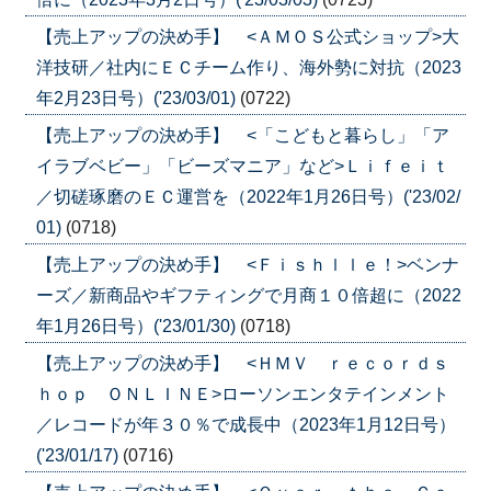
【売上アップの決め手】 <ＡＭＯＳ公式ショップ>大
洋技研／社内にＥＣチーム作り、海外勢に対抗（2023
年2月23日号）('23/03/01)
(0722)
【売上アップの決め手】 <「こどもと暮らし」「ア
イラブベビー」「ビーズマニア」など>Ｌｉｆｅｉｔ
／切磋琢磨のＥＣ運営を（2022年1月26日号）('23/02/
01)
(0718)
【売上アップの決め手】 <Ｆｉｓｈｌｌｅ！>ベンナ
ーズ／新商品やギフティングで月商１０倍超に（2022
年1月26日号）('23/01/30)
(0718)
【売上アップの決め手】 <ＨＭＶ ｒｅｃｏｒｄｓ
ｈｏｐ ＯＮＬＩＮＥ>ローソンエンタテインメント
／レコードが年３０％で成長中（2023年1月12日号）
('23/01/17)
(0716)