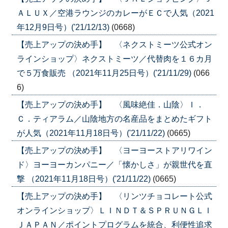
ＡＬＵＸ／空港ラウンジのカレーがＥＣで人気（2021
年12月9日号）('21/12/13)
(0668)
【売上アップの決め手】 〈ネクストミーツ公式オン
ラインショップ〉ネクストミーツ／代替肉を１６カ月
で５万食販売 （2021年11月25日号）('21/11/29)
(066
6)
【売上アップの決め手】 〈風味絶佳．山陰〉Ｉ．
Ｃ．ティアラム／山陰地方の名産品をまとめたギフト
が人気（2021年11月18日号）('21/11/22)
(0665)
【売上アップの決め手】 〈ヨーヨーストアリワイン
ド〉ヨーヨーカンパニー／「懐かしさ」が親世代を直
撃 （2021年11月18日号）('21/11/22)
(0665)
【売上アップの決め手】 〈リンツチョコレート公式
オンラインショップ〉ＬＩＮＤＴ＆ＳＰＲＵＮＧＬＩ
ＪＡＰＡＮ／ポイントプログラムを統合、利便性追求