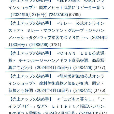
【売上アップの決め手】 <靴下の岡本 公式オンラ
インショップ> 岡本／ヒット武器にリピーター育つ
（2024年6月27日号）('24/07/03)
(0785)
【売上アップの決め手】 <ミレー 公式オンライン
ストア> ミレー・マウンテン・グループ・ジャパン
／ハッシュタグ×ウェブ接客でＣＶＲ向上へ（2024年5
月30日号）('24/06/06)
(0781)
【売上アップの決め手】 <ＣＨＡＮ ＬＵＵ公式通
販> チャンルージャパン／ギフト商品好調、商品写
真にこだわり（2024年4月25日号）('24/04/28)
(0777)
【売上アップの決め手】 <龍村美術織物公式オンラ
インショップ> 龍村美術織物／販促が奏功、固定・
新規とも好調（2024年4月18日号）('24/04/21)
(0776)
【売上アップの決め手】 <「こどもと暮らし」「ア
イラブベビー」など> Ｌｉｆｅｉｔ／幅広いジャン
ルのギフト需要を（2024年4月4日号）('24/04/10)
(077