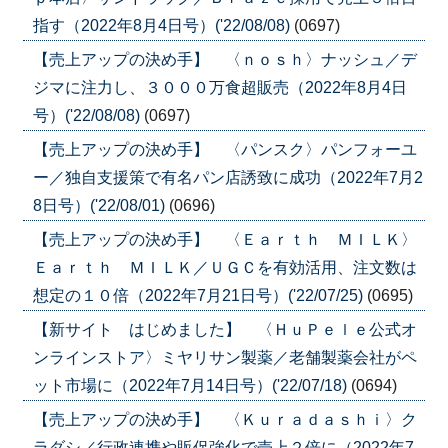
指す（2022年8月4日号）('22/08/08)
(0697)
【売上アップの決め手】 〈ｎｏｓｈ〉ナッシュ／デ
ジマに注力し、３０００万食超販売（2022年8月4日
号）('22/08/08)
(0697)
【売上アップの決め手】 〈パンスク〉パンフォーユ
ー／独自支援策で有名パン店誘致に成功（2022年7月2
8日号）('22/08/01)
(0696)
【売上アップの決め手】 〈Ｅａｒｔｈ ＭＩＬＫ〉
Ｅａｒｔｈ ＭＩＬＫ／ＵＧＣを有効活用、注文数は
想定の１０倍（2022年7月21日号）('22/07/25)
(0695)
【新サイト はじめました】 〈ＨｕＰｅｌｅ公式オ
ンラインストア〉ミヤリサン製薬／老舗製薬会社がペ
ット市場に（2022年7月14日号）('22/07/18)
(0694)
【売上アップの決め手】 〈Ｋｕｒａｄａｓｈｉ〉ク
ラダシ／行政連携や販促強化で売上２倍に（2022年7