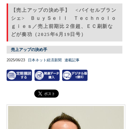
【売上アップの決め手】 <バイセルブラン
シェ> ＢｕｙＳｅｌｌ Ｔｅｃｈｎｏｌｏ
ｇｉｅｓ／売上前期比２倍超、ＥＣ刷新な
どが奏功（2025年6月19日号）
売上アップの決め手
2025/06/23
日本ネット経済新聞
連載記事