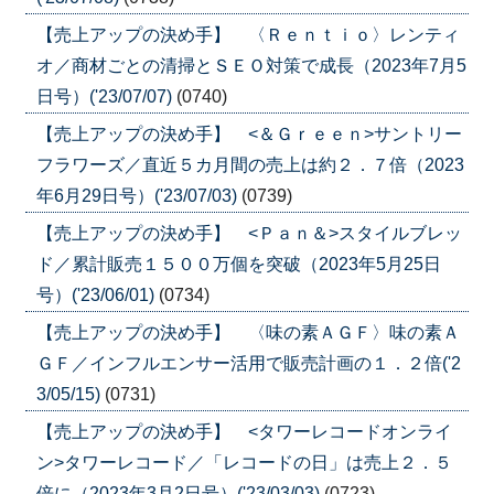
【売上アップの決め手】 〈Ｒｅｎｔｉｏ〉レンティ
オ／商材ごとの清掃とＳＥＯ対策で成長（2023年7月5
日号）('23/07/07)
(0740)
【売上アップの決め手】 <＆Ｇｒｅｅｎ>サントリー
フラワーズ／直近５カ月間の売上は約２．７倍（2023
年6月29日号）('23/07/03)
(0739)
【売上アップの決め手】 <Ｐａｎ＆>スタイルブレッ
ド／累計販売１５００万個を突破（2023年5月25日
号）('23/06/01)
(0734)
【売上アップの決め手】 〈味の素ＡＧＦ〉味の素Ａ
ＧＦ／インフルエンサー活用で販売計画の１．２倍('2
3/05/15)
(0731)
【売上アップの決め手】 <タワーレコードオンライ
ン>タワーレコード／「レコードの日」は売上２．５
倍に（2023年3月2日号）('23/03/03)
(0723)