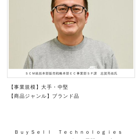
ＳＣＭ統括本部販売戦略本部ＥＣ事業部ＳＰ課 志賀亮佑氏
【事業規模】大手・中堅
【商品ジャンル】ブランド品
ＢｕｙＳｅｌｌ Ｔｅｃｈｎｏｌｏｇｉｅｓ