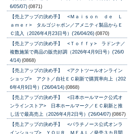
6/05/07)
(0871)
【売上アップの決め手】 <Ｍａｉｓｏｎ ｄｅ Ｌ
ａｍｅｒ> タルゴジャポン／アメニティ製品からＥ
Ｃ流入（2026年4月23日号）('26/04/26)
(0870)
【売上アップの決め手】 <Ｔｏｆｆｙ> ラドンナ／
複数施策で商品の販売好調（2026年4月9日号）('26/0
4/14)
(0868)
【売上アップの決め手】 <アクトツールオンライン
ショップ> アクト／自社ＥＣ刷新で購買率向上（202
6年4月9日号）('26/04/14)
(0868)
【売上アップの決め手】 <日本ホールマーク公式オ
ンラインストア> 日本ホールマーク／ＥＣ刷新と推
し活で最高売上（2026年4月2日号）('26/04/07)
(0867)
【売上アップの決め手】 <パラチノース公式オンラ
インショップ> ＹＯＵＲ ＭＥＡＬ／発売３カ月間