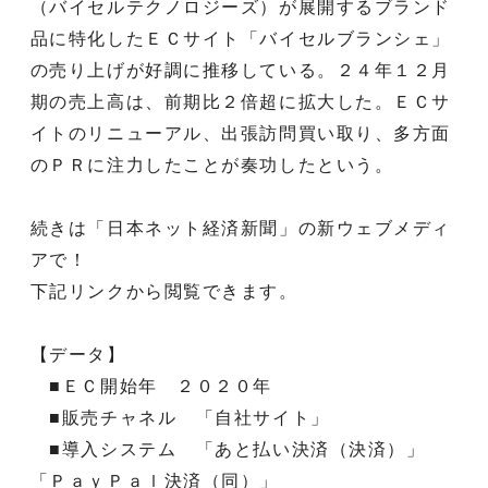
（バイセルテクノロジーズ）が展開するブランド
品に特化したＥＣサイト「バイセルブランシェ」
の売り上げが好調に推移している。２４年１２月
期の売上高は、前期比２倍超に拡大した。ＥＣサ
イトのリニューアル、出張訪問買い取り、多方面
のＰＲに注力したことが奏功したという。
続きは「日本ネット経済新聞」の新ウェブメディ
アで！
下記リンクから閲覧できます。
【データ】
■ＥＣ開始年 ２０２０年
■販売チャネル 「自社サイト」
■導入システム 「あと払い決済（決済）」
「ＰａｙＰａｌ決済（同）」