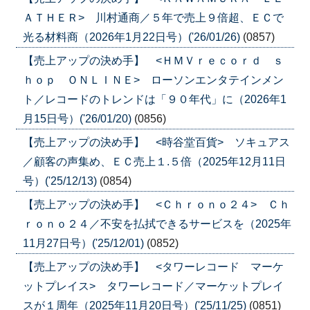
ＡＴＨＥＲ> 川村通商／５年で売上９倍超、ＥＣで
光る材料商（2026年1月22日号）('26/01/26)
(0857)
【売上アップの決め手】 <ＨＭＶｒｅｃｏｒｄ ｓ
ｈｏｐ ＯＮＬＩＮＥ> ローソンエンタテインメン
ト／レコードのトレンドは「９０年代」に（2026年1
月15日号）('26/01/20)
(0856)
【売上アップの決め手】 <時谷堂百貨> ソキュアス
／顧客の声集め、ＥＣ売上１.５倍（2025年12月11日
号）('25/12/13)
(0854)
【売上アップの決め手】 <Ｃｈｒｏｎｏ２４> Ｃｈ
ｒｏｎｏ２４／不安を払拭できるサービスを（2025年
11月27日号）('25/12/01)
(0852)
【売上アップの決め手】 <タワーレコード マーケ
ットプレイス> タワーレコード／マーケットプレイ
スが１周年（2025年11月20日号）('25/11/25)
(0851)