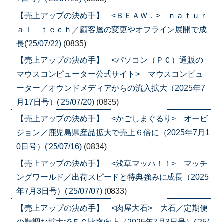
【売上アップの決め手】 <ＢＥＡＷ．> ｎａｔｕｒ
ａｌ ｔｅｃｈ／顧客層の変更やオフライン展開で成
長('25/07/22)
(0835)
【売上アップの決め手】 <パソコン（ＰＣ）通販の
マウスコンピューター公式サイト> マウスコンピュ
ーター／オウンドメディアからの流入拡大（2025年7
月17日号）('25/07/20)
(0835)
【売上アップの決め手】 <かごしまぐるり> オービ
ジョン／鹿児島県産品拡大で売上６倍に（2025年7月1
0日号）('25/07/16)
(0834)
【売上アップの決め手】 <浅草マッハ！！> マッチ
ングワールド／出荷スピードと特典強みに成長（2025
年7月3日号）('25/07/07)
(0833)
【売上アップの決め手】 <肉屋大石> 大石／定期便
の順調な拡大でＥＣ比率向上（2025年7月3日号）('25/