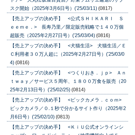
スク開始（2025年3月6日号）('25/03/11)
(0817)
【売上アップの決め手】 <公式ＳＨＩＫＡＲＩ Ｓ
ｅｅｍｅ．> 長寿乃里／限定販売戦略で１４０万個
超販売（2025年2月27日号）('25/03/04)
(0816)
【売上アップの決め手】 <犬猫生活> 犬猫生活／Ｅ
Ｃ利用者３０万人超に（2025年2月27日号）('25/03/0
4)
(0816)
【売上アップの決め手】 <つくりおき．ｊｐ> Ａｎ
ｔｗａｙ／サービス５周年、１８００万食を販売（20
25年2月13日号）('25/02/25)
(0814)
【売上アップの決め手】 <ビックカメラ．ｃｏｍ>
ビックカメラ／０.１秒で分かるサイト作り（2025年2
月6日号）('25/02/10)
(0813)
【売上アップの決め手】 <ＫｉＵ公式オンラインシ