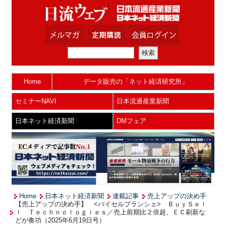
Home
データ販売の「ネット経済研究所」
セミナーNAVI
日本流通産業新聞
日本ネット経済新聞
DMフェア
Home
日本ネット経済新聞
連載記事
売上アップの決め手
【売上アップの決め手】 <バイセルブランシェ> ＢｕｙＳｅｌ
ｌ Ｔｅｃｈｎｏｌｏｇｉｅｓ／売上前期比２倍超、ＥＣ刷新な
どが奏功（2025年6月19日号）