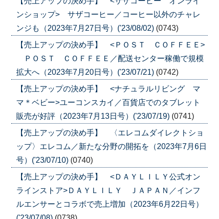
【売上アップの決め手】 <サザコーヒー オンライ
ンショップ> サザコーヒー／コーヒー以外のチャレ
ンジも（2023年7月27日号）('23/08/02)
(0743)
【売上アップの決め手】 <ＰＯＳＴ ＣＯＦＦＥＥ>
ＰＯＳＴ ＣＯＦＦＥＥ／配送センター稼働で規模
拡大へ（2023年7月20日号）('23/07/21)
(0742)
【売上アップの決め手】 <ナチュラルリビング マ
マ＊ベビー>ユーコンスカイ／百貨店でのタブレット
販売が好評（2023年7月13日号）('23/07/19)
(0741)
【売上アップの決め手】 〈エレコムダイレクトショ
ップ〉エレコム／新たな分野の開拓を（2023年7月6日
号）('23/07/10)
(0740)
【売上アップの決め手】 <ＤＡＹＬＩＬＹ公式オン
ラインストア>ＤＡＹＬＩＬＹ ＪＡＰＡＮ／インフ
ルエンサーとコラボで売上増加（2023年6月22日号）
('23/07/08)
(0738)