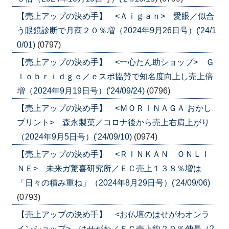
【売上アップの決め手】 <Ａｉｇａｎ> 愛眼／似合
う眼鏡診断で月商２０％増（2024年9月26日号）('24/1
0/01)
(0797)
【売上アップの決め手】 <一心たん助ショップ> Ｇ
ｌｏｂｒｉｄｇｅ／ｅスポ協賛で知名度向上し売上倍
増（2024年9月19日号）('24/09/24)
(0796)
【売上アップの決め手】 <ＭＯＲＩＮＡＧＡ おかし
プリント> 森永製菓／コロナ後から売上右肩上がり
（2024年9月5日号）('24/09/10)
(0974)
【売上アップの決め手】 <ＲＩＮＫＡＮ ＯＮＬＩ
ＮＥ> 未来ガ驚喜研究所／ＥＣ売上１３８％増は
「日々の積み重ね」（2024年8月29日号）('24/09/06)
(0793)
【売上アップの決め手】 <お仏壇のはせがわオンラ
インショップ> はせがわ／ＥＣ売上約２０％伸長（2