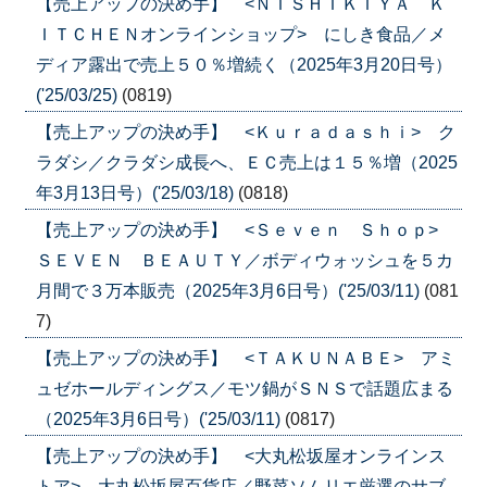
【売上アップの決め手】 <ＮＩＳＨＩＫＩＹＡ Ｋ
ＩＴＣＨＥＮオンラインショップ> にしき食品／メ
ディア露出で売上５０％増続く（2025年3月20日号）
('25/03/25)
(0819)
【売上アップの決め手】 <Ｋｕｒａｄａｓｈｉ> ク
ラダシ／クラダシ成長へ、ＥＣ売上は１５％増（2025
年3月13日号）('25/03/18)
(0818)
【売上アップの決め手】 <Ｓｅｖｅｎ Ｓｈｏｐ>
ＳＥＶＥＮ ＢＥＡＵＴＹ／ボディウォッシュを５カ
月間で３万本販売（2025年3月6日号）('25/03/11)
(081
7)
【売上アップの決め手】 <ＴＡＫＵＮＡＢＥ> アミ
ュゼホールディングス／モツ鍋がＳＮＳで話題広まる
（2025年3月6日号）('25/03/11)
(0817)
【売上アップの決め手】 <大丸松坂屋オンラインス
トア> 大丸松坂屋百貨店／野菜ソムリエ厳選のサブ