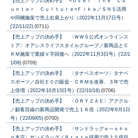
【売上アップの決め手】 <Ｏｖｅｒ ｔｈｅ Ｃｏ
ｕｎｔｅｒ Ｃｕｌｔｕｒｅ>Ｆｉｋａ／ＳＮＳ活用
や同梱施策で売上右肩上がり（2022年11月17日号）
('22/11/22)
(0711)
【売上アップの決め手】 〈ＷＷＳ公式オンラインス
トア〉オアシスライフスタイルグループ／新商品とＣ
ＲＭ施策で業績Ｖ字回復へ（2022年11月3日号）('22/1
1/09)
(0709)
【売上アップの決め手】 〈タナベスポーツ〉タナベ
スポーツ／自社ＥＣの販促・ＣＲＭを改善、３年で売
上倍増（2022年10月13日号）('22/10/18)
(0706)
【売上アップの決め手】 〈ＯＲＹＺＡＥ〉アグクル
／顧客目線の新商品開発で売上１６倍（2022年9月1日
号）('22/09/05)
(0700)
【売上アップの決め手】 〈サンドラッグｅ―ｓｈｏ
ｐ本店〉サンドラッグ／Ｂｒａｚｅ採用で売上５倍目