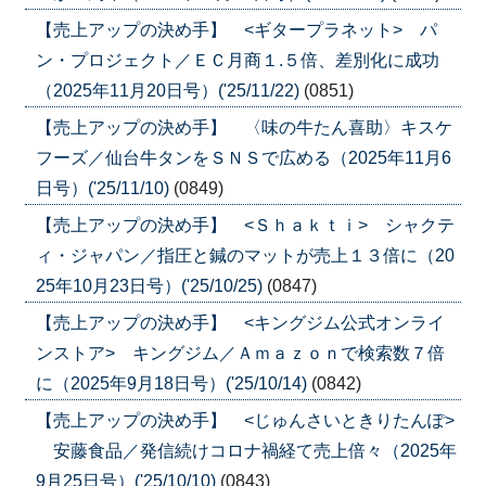
【売上アップの決め手】 <ギタープラネット> パ
ン・プロジェクト／ＥＣ月商１.５倍、差別化に成功
（2025年11月20日号）('25/11/22)
(0851)
【売上アップの決め手】 〈味の牛たん喜助〉キスケ
フーズ／仙台牛タンをＳＮＳで広める（2025年11月6
日号）('25/11/10)
(0849)
【売上アップの決め手】 <Ｓｈａｋｔｉ> シャクテ
ィ・ジャパン／指圧と鍼のマットが売上１３倍に（20
25年10月23日号）('25/10/25)
(0847)
【売上アップの決め手】 <キングジム公式オンライ
ンストア> キングジム／Ａｍａｚｏｎで検索数７倍
に（2025年9月18日号）('25/10/14)
(0842)
【売上アップの決め手】 <じゅんさいときりたんぽ>
安藤食品／発信続けコロナ禍経て売上倍々（2025年
9月25日号）('25/10/10)
(0843)