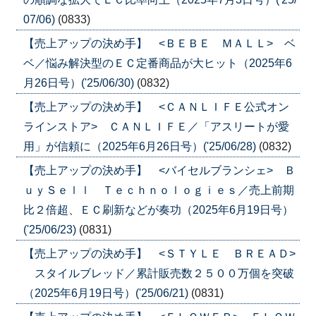
07/06)
(0833)
【売上アップの決め手】 <ＢＥＢＥ ＭＡＬＬ> ベ
ベ／悩み解決型のＥＣ定番商品が大ヒット（2025年6
月26日号）('25/06/30)
(0832)
【売上アップの決め手】 <ＣＡＮＬＩＦＥ公式オン
ラインストア> ＣＡＮＬＩＦＥ／「アスリートが愛
用」が信頼に（2025年6月26日号）('25/06/28)
(0832)
【売上アップの決め手】 <バイセルブランシェ> Ｂ
ｕｙＳｅｌｌ Ｔｅｃｈｎｏｌｏｇｉｅｓ／売上前期
比２倍超、ＥＣ刷新などが奏功（2025年6月19日号）
('25/06/23)
(0831)
【売上アップの決め手】 <ＳＴＹＬＥ ＢＲＥＡＤ>
スタイルブレッド／累計販売数２５００万個を突破
（2025年6月19日号）('25/06/21)
(0831)