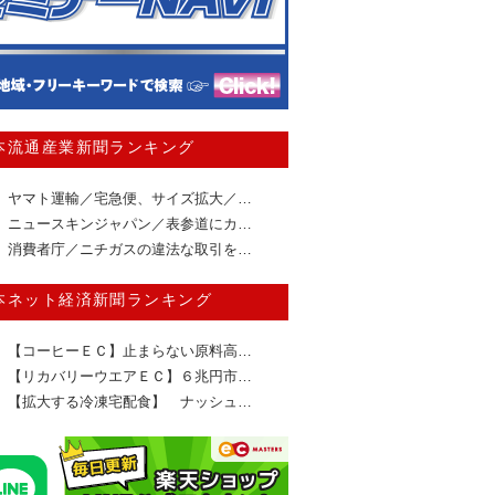
本流通産業新聞ランキング
ヤマト運輸／宅急便、サイズ拡大／…
ニュースキンジャパン／表参道にカ…
消費者庁／ニチガスの違法な取引を…
本ネット経済新聞ランキング
【コーヒーＥＣ】止まらない原料高…
【リカバリーウエアＥＣ】６兆円市…
【拡大する冷凍宅配食】 ナッシュ…