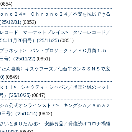
(0854)
ｏｎｏ２４> Ｃｈｒｏｎｏ２４／不安を払拭できる
/12/01)
(0852)
レコード マーケットプレイス> タワーレコード／
1月20日号）('25/11/25)
(0851)
プラネット> パン・プロジェクト／ＥＣ月商１.５
('25/11/22)
(0851)
牛たん喜助〉キスケフーズ／仙台牛タンをＳＮＳで広
0)
(0849)
ｋｔｉ> シャクティ・ジャパン／指圧と鍼のマット
'25/10/25)
(0847)
ジム公式オンラインストア> キングジム／Ａｍａｚ
）('25/10/14)
(0842)
さいときりたんぽ> 安藤食品／発信続けコロナ禍経
/10/10)
(0843)