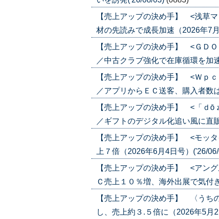
【売上アップの決め手】 <浅草マ
材の先読みで成長加速（2026年7月30日
【売上アップの決め手】 <ＧＤＯ
／中古クラブ強化で在庫循環を加速（202
【売上アップの決め手】 <Ｗｐｃ
／アプリからＥＣ送客、購入者数は６倍に
【売上アップの決め手】 <「ｄō
／ギフトのデジタル化追い風に直販ＥＣ強
【売上アップの決め手】 <モッタ
上７倍（2026年6月4日号）('26/06/
【売上アップの決め手】 <アング
Ｃ売上１０％増、海外出展で気付き（202
【売上アップの決め手】 〈うち
し、売上約３.５倍に（2026年5月21日号