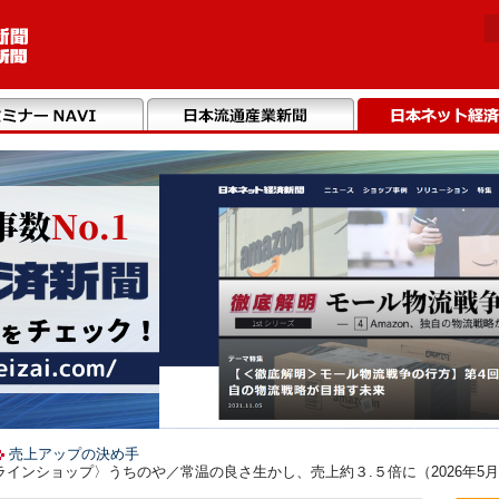
売上アップの決め手
インショップ〉うちのや／常温の良さ生かし、売上約３.５倍に（2026年5月