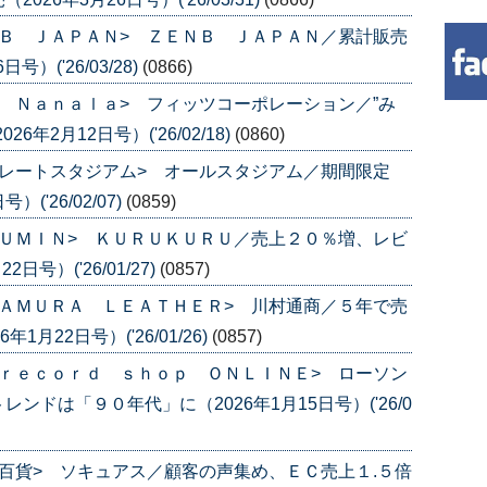
Ｂ ＪＡＰＡＮ> ＺＥＮＢ ＪＡＰＡＮ／累計販売
）('26/03/28)
(0866)
 Ｎａｎａｌａ> フィッツコーポレーション／”み
年2月12日号）('26/02/18)
(0860)
レートスタジアム> オールスタジアム／期間限定
('26/02/07)
(0859)
ＵＭＩＮ> ＫＵＲＵＫＵＲＵ／売上２０％増、レビ
号）('26/01/27)
(0857)
ＡＭＵＲＡ ＬＥＡＴＨＥＲ> 川村通商／５年で売
月22日号）('26/01/26)
(0857)
ｒｅｃｏｒｄ ｓｈｏｐ ＯＮＬＩＮＥ> ローソン
ドは「９０年代」に（2026年1月15日号）('26/0
百貨> ソキュアス／顧客の声集め、ＥＣ売上１.５倍