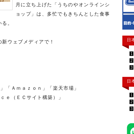
月に立ち上げた「うちのやオンラインシ
ョップ」は、多忙でもきちんとした食事
いる。
日
の新ウェブメディアで！
1
2
3
日
」「Ａｍａｚｏｎ」「楽天市場」
1
ｃｅ（ＥＣサイト構築）」
2
3