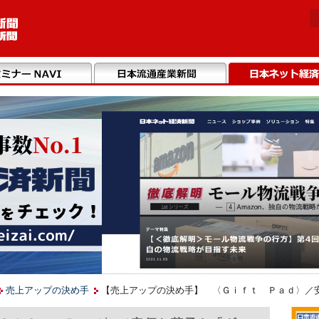
売上アップの決め手
【売上アップの決め手】 〈Ｇｉｆｔ Ｐａｄ〉／