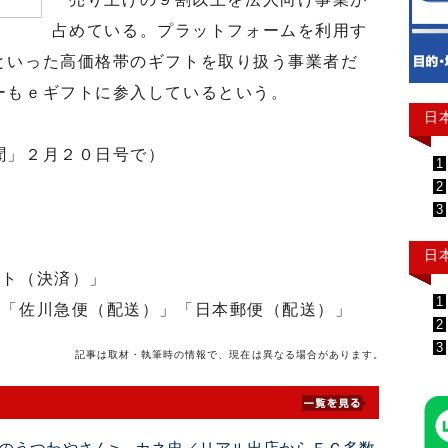
占めている。プラットフォームを利用す
といった高価格帯のギフトを取り扱う事業者だ
ーもｅギフトに参入しているという。
日
聞」２月２０日号で）
1
2
3
日
ント（決済）」
1
」「佐川急便（配送）」「日本郵便（配送）」
2
3
記事は取材・執筆時の情報で、現在は異なる場合があります。