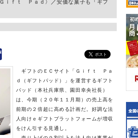
Ｇｉｆｔ Ｐａｄ〉／安価な菓子も「ギフ
ギフトのＥＣサイト「Ｇｉｆｔ Ｐａ
ｄ（ギフトパッド）」を運営するギフト
パッド（本社兵庫県、園田幸央社長）
は、今期（２０年１１月期）の売上高を
前期の２倍超に高める計画だ。好調な法
人向けｅギフトプラットフォームが増収
をけん引する見通し。
売り上げの９割以上を法人向け事業が