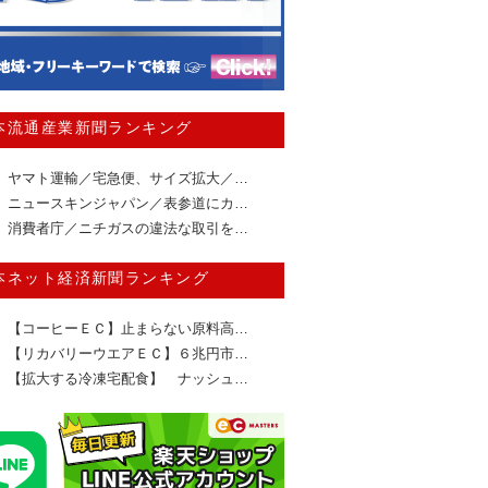
本流通産業新聞ランキング
ヤマト運輸／宅急便、サイズ拡大／…
ニュースキンジャパン／表参道にカ…
消費者庁／ニチガスの違法な取引を…
本ネット経済新聞ランキング
【コーヒーＥＣ】止まらない原料高…
【リカバリーウエアＥＣ】６兆円市…
【拡大する冷凍宅配食】 ナッシュ…