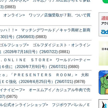
のうつわやさん> カネ忠／リアル出店からＥＣ多数
3)
(0883)
 オンライン> ワッツ／店舗受取が７割、ついで買
ッハ！！> マッチングワールド／キャラ商材と新商
号）('26/08/03)
(0883)
ゴルフショップ> ゴルフダイジェスト・オンライン
6年7月16日号）('26/07/22)
(0881)
．ＯＮＬＩＮＥ ＳＴＯＲＥ> ワールドパーティー
（2026年7月9日号）('26/07/21)
(0880)
ｚｏ」「ＰＲＥＳＥＮＴＥＲＳ ＲＯＯＭ」> 大和
化（2026年6月25日号）('26/07/21)
(0878)
イナイビーフ> オーエムアイ／カジュアル牛肉で売
07)
(0875)
ル公式オンラインショップ> フジボウアパレル／Ｅ