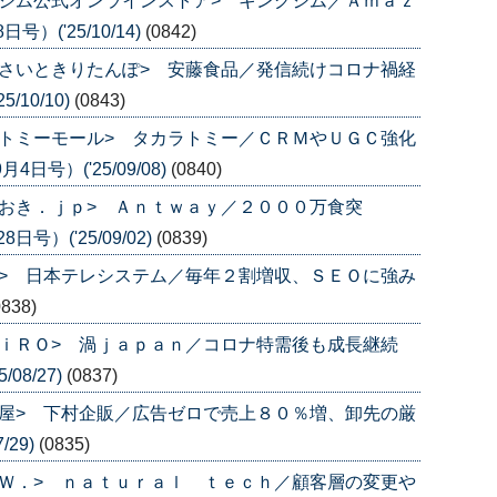
ジム公式オンラインストア> キングジム／Ａｍａｚ
）('25/10/14)
(0842)
さいときりたんぽ> 安藤食品／発信続けコロナ禍経
/10/10)
(0843)
トミーモール> タカラトミー／ＣＲＭやＵＧＣ強化
号）('25/09/08)
(0840)
おき．ｊｐ> Ａｎｔｗａｙ／２０００万食突
号）('25/09/02)
(0839)
> 日本テレシステム／毎年２割増収、ＳＥＯに強み
0838)
ｉＲＯ> 渦ｊａｐａｎ／コロナ特需後も成長継続
08/27)
(0837)
屋> 下村企販／広告ゼロで売上８０％増、卸先の厳
/29)
(0835)
Ｗ．> ｎａｔｕｒａｌ ｔｅｃｈ／顧客層の変更や