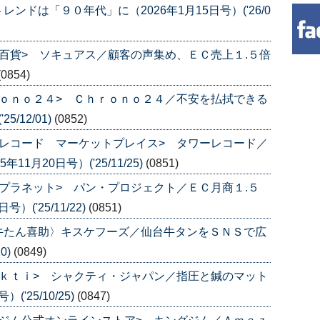
ドは「９０年代」に（2026年1月15日号）('26/0
百貨> ソキュアス／顧客の声集め、ＥＣ売上１.５倍
(0854)
ｏｎｏ２４> Ｃｈｒｏｎｏ２４／不安を払拭できる
/12/01)
(0852)
レコード マーケットプレイス> タワーレコード／
1月20日号）('25/11/25)
(0851)
プラネット> パン・プロジェクト／ＥＣ月商１.５
('25/11/22)
(0851)
牛たん喜助〉キスケフーズ／仙台牛タンをＳＮＳで広
0)
(0849)
ｋｔｉ> シャクティ・ジャパン／指圧と鍼のマット
'25/10/25)
(0847)