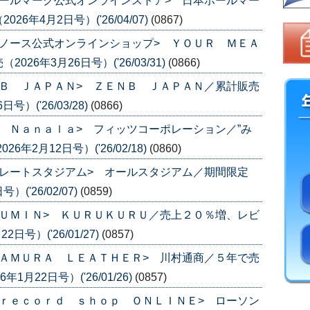
ールマーク公式オンラインストア> 日本ホールマー
年4月2日号）('26/04/07)
(0867)
ノース公式オンラインショップ> ＹＯＵＲ ＭＥＡ
6年3月26日号）('26/03/31)
(0866)
Ｂ ＪＡＰＡＮ> ＺＥＮＢ ＪＡＰＡＮ／累計販売
）('26/03/28)
(0866)
 Ｎａｎａｌａ> フィッツコーポレーション／”み
年2月12日号）('26/02/18)
(0860)
レートスタジアム> オールスタジアム／期間限定
('26/02/07)
(0859)
ＵＭＩＮ> ＫＵＲＵＫＵＲＵ／売上２０％増、レビ
号）('26/01/27)
(0857)
ＡＭＵＲＡ ＬＥＡＴＨＥＲ> 川村通商／５年で売
月22日号）('26/01/26)
(0857)
ｒｅｃｏｒｄ ｓｈｏｐ ＯＮＬＩＮＥ> ローソン