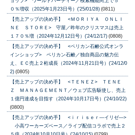
ョップ> ワールドパーティー／検索機能向上で５
０％増収（2025年1月23日号）('25/01/28)
(0811)
【売上アップの決め手】 <ＭＯＲＩＹＡ ＯＮＬＩ
ＮＥ ＳＴＯＲＥ> 守屋／昨年のクリスマスは売上
１７０％増（2024年12月12日号）('24/12/17)
(0808)
【売上アップの決め手】 <ペリカン石鹸公式オンラ
インショップ> ペリカン石鹸／独自商品の魅力伝
え、ＥＣ売上２桁成長（2024年11月21日号）('24/12/0
2)
(0805)
【売上アップの決め手】 <ＴＥＮＥＺ> ＴＥＮＥ
Ｚ ＭＡＮＡＧＥＭＥＮＴ／ウェブ広告駆使し、売上
１億円達成を目指す（2024年10月17日号）('24/10/22)
(0800)
【売上アップの決め手】 <ｉｒｉｓｅｒ―イリゼ―>
小高ワーカーズベース／ライブ配信コラボで売上２
５倍（2024年10月10日号）('24/10/15)
(0799)