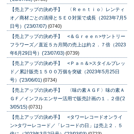
【売上アップの決め手】 〈Ｒｅｎｔｉｏ〉レンティ
オ／商材ごとの清掃とＳＥＯ対策で成長（2023年7月5
日号）('23/07/07)
(0740)
【売上アップの決め手】 <＆Ｇｒｅｅｎ>サントリー
フラワーズ／直近５カ月間の売上は約２．７倍（2023
年6月29日号）('23/07/03)
(0739)
【売上アップの決め手】 <Ｐａｎ＆>スタイルブレッ
ド／累計販売１５００万個を突破（2023年5月25日
号）('23/06/01)
(0734)
【売上アップの決め手】 〈味の素ＡＧＦ〉味の素Ａ
ＧＦ／インフルエンサー活用で販売計画の１．２倍('2
3/05/15)
(0731)
【売上アップの決め手】 <タワーレコードオンライ
ン>タワーレコード／「レコードの日」は売上２．５
倍に（2023年3月2日号）('23/03/03)
(0723)