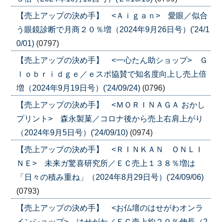
【売上アップの決め手】 <Ａｉｇａｎ> 愛眼／似合
う眼鏡診断で月商２０％増（2024年9月26日号）('24/1
0/01)
(0797)
【売上アップの決め手】 <一心たん助ショップ> Ｇ
ｌｏｂｒｉｄｇｅ／ｅスポ協賛で知名度向上し売上倍
増（2024年9月19日号）('24/09/24)
(0796)
【売上アップの決め手】 <ＭＯＲＩＮＡＧＡ おかし
プリント> 森永製菓／コロナ後から売上右肩上がり
（2024年9月5日号）('24/09/10)
(0974)
【売上アップの決め手】 <ＲＩＮＫＡＮ ＯＮＬＩ
ＮＥ> 未来ガ驚喜研究所／ＥＣ売上１３８％増は
「日々の積み重ね」（2024年8月29日号）('24/09/06)
(0793)
【売上アップの決め手】 <お仏壇のはせがわオンラ
インショップ> はせがわ／ＥＣ売上約２０％伸長（2