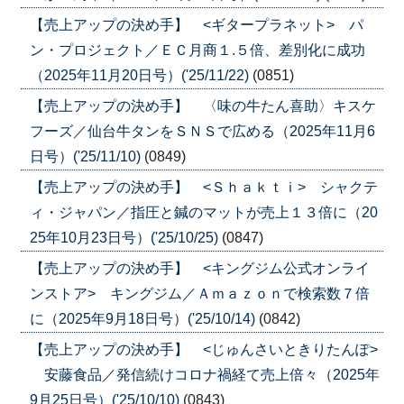
【売上アップの決め手】 <ギタープラネット> パ
ン・プロジェクト／ＥＣ月商１.５倍、差別化に成功
（2025年11月20日号）('25/11/22)
(0851)
【売上アップの決め手】 〈味の牛たん喜助〉キスケ
フーズ／仙台牛タンをＳＮＳで広める（2025年11月6
日号）('25/11/10)
(0849)
【売上アップの決め手】 <Ｓｈａｋｔｉ> シャクテ
ィ・ジャパン／指圧と鍼のマットが売上１３倍に（20
25年10月23日号）('25/10/25)
(0847)
【売上アップの決め手】 <キングジム公式オンライ
ンストア> キングジム／Ａｍａｚｏｎで検索数７倍
に（2025年9月18日号）('25/10/14)
(0842)
【売上アップの決め手】 <じゅんさいときりたんぽ>
安藤食品／発信続けコロナ禍経て売上倍々（2025年
9月25日号）('25/10/10)
(0843)