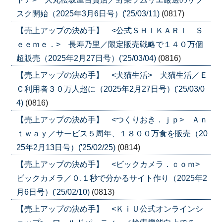
スク開始（2025年3月6日号）('25/03/11)
(0817)
【売上アップの決め手】 <公式ＳＨＩＫＡＲＩ Ｓ
ｅｅｍｅ．> 長寿乃里／限定販売戦略で１４０万個
超販売（2025年2月27日号）('25/03/04)
(0816)
【売上アップの決め手】 <犬猫生活> 犬猫生活／Ｅ
Ｃ利用者３０万人超に（2025年2月27日号）('25/03/0
4)
(0816)
【売上アップの決め手】 <つくりおき．ｊｐ> Ａｎ
ｔｗａｙ／サービス５周年、１８００万食を販売（20
25年2月13日号）('25/02/25)
(0814)
【売上アップの決め手】 <ビックカメラ．ｃｏｍ>
ビックカメラ／０.１秒で分かるサイト作り（2025年2
月6日号）('25/02/10)
(0813)
【売上アップの決め手】 <ＫｉＵ公式オンラインシ