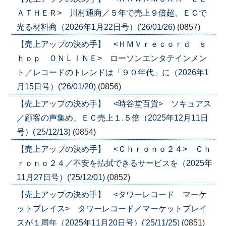
ＡＴＨＥＲ> 川村通商／５年で売上９倍超、ＥＣで
光る材料商（2026年1月22日号）('26/01/26)
(0857)
【売上アップの決め手】 <ＨＭＶｒｅｃｏｒｄ ｓ
ｈｏｐ ＯＮＬＩＮＥ> ローソンエンタテインメン
ト／レコードのトレンドは「９０年代」に（2026年1
月15日号）('26/01/20)
(0856)
【売上アップの決め手】 <時谷堂百貨> ソキュアス
／顧客の声集め、ＥＣ売上１.５倍（2025年12月11日
号）('25/12/13)
(0854)
【売上アップの決め手】 <Ｃｈｒｏｎｏ２４> Ｃｈ
ｒｏｎｏ２４／不安を払拭できるサービスを（2025年
11月27日号）('25/12/01)
(0852)
【売上アップの決め手】 <タワーレコード マーケ
ットプレイス> タワーレコード／マーケットプレイ
スが１周年（2025年11月20日号）('25/11/25)
(0851)