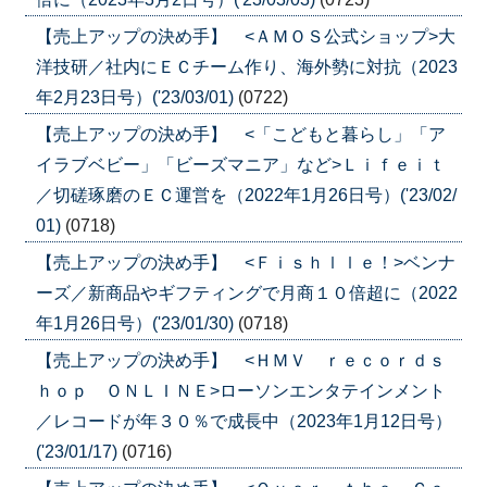
【売上アップの決め手】 <ＡＭＯＳ公式ショップ>大
洋技研／社内にＥＣチーム作り、海外勢に対抗（2023
年2月23日号）('23/03/01)
(0722)
【売上アップの決め手】 <「こどもと暮らし」「ア
イラブベビー」「ビーズマニア」など>Ｌｉｆｅｉｔ
／切磋琢磨のＥＣ運営を（2022年1月26日号）('23/02/
01)
(0718)
【売上アップの決め手】 <Ｆｉｓｈｌｌｅ！>ベンナ
ーズ／新商品やギフティングで月商１０倍超に（2022
年1月26日号）('23/01/30)
(0718)
【売上アップの決め手】 <ＨＭＶ ｒｅｃｏｒｄｓ
ｈｏｐ ＯＮＬＩＮＥ>ローソンエンタテインメント
／レコードが年３０％で成長中（2023年1月12日号）
('23/01/17)
(0716)