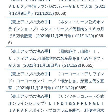
ＡＬＵＸ／空港ラウンジのカレーがＥＣで人気（2021
年12月9日号）('21/12/13)
(0668)
【売上アップの決め手】 〈ネクストミーツ公式オン
ラインショップ〉ネクストミーツ／代替肉を１６カ月
で５万食販売 （2021年11月25日号）('21/11/29)
(066
6)
【売上アップの決め手】 〈風味絶佳．山陰〉Ｉ．
Ｃ．ティアラム／山陰地方の名産品をまとめたギフト
が人気（2021年11月18日号）('21/11/22)
(0665)
【売上アップの決め手】 〈ヨーヨーストアリワイン
ド〉ヨーヨーカンパニー／「懐かしさ」が親世代を直
撃 （2021年11月18日号）('21/11/22)
(0665)
【売上アップの決め手】 〈リンツチョコレート公式
オンラインショップ〉ＬＩＮＤＴ＆ＳＰＲＵＮＧＬＩ
ＪＡＰＡＮ／ポイントプログラムを統合、利便性追求