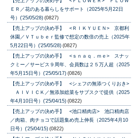
【売上アップの決め手】 <ＦＬＯＷＥＲ> ＦＬＯＷ
ＥＲ／花のある暮らしをサポート（2025年5月22日
号）('25/05/28)
(0827)
【売上アップの決め手】 <ＲＩＫＹＵＥＮ> 京都利
休園／ＶＴｕｂｅｒ監修で想定の数倍の売上（2025年
5月22日号）('25/05/28)
(0827)
【売上アップの決め手】 <ｓｎａｑ．ｍｅ> スナッ
クミー／サービス９周年、会員数は２５万人超（2025
年5月15日号）('25/05/17)
(0826)
【売上アップの決め手】 <シェフの無添つくりおき>
ＡＩＶＩＣＫ／無添加総菜をサブスクで提供（2025
年4月10日号）('25/04/15)
(0822)
【売上アップの決め手】 <池口精肉店> 池口精肉店
／肉箱、肉チョコで話題集め売上伸長（2025年4月10
日号）('25/04/15)
(0822)