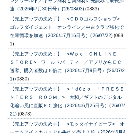
ングワールド／キャラ商材と新商材の先読みで成長加
速（2026年7月30日号）('26/08/03)
(0883)
【売上アップの決め手】 <ＧＤＯゴルフショップ>
ゴルフダイジェスト・オンライン／中古クラブ強化で
在庫循環を加速（2026年7月16日号）('26/07/22)
(088
1)
【売上アップの決め手】 <Ｗｐｃ．ＯＮＬＩＮＥ
ＳＴＯＲＥ> ワールドパーティー／アプリからＥＣ
送客、購入者数は６倍に（2026年7月9日号）('26/07/2
1)
(0880)
【売上アップの決め手】 <「ｄōｚｏ」「ＰＲＥＳＥ
ＮＴＥＲＳ ＲＯＯＭ」> 大和／ギフトのデジタル
化追い風に直販ＥＣ強化（2026年6月25日号）('26/07/
21)
(0878)
【売上アップの決め手】 <モッタイナイビーフ> オ
ーエムアイ／カジュアル牛肉で売上７倍（2026年6月4