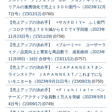
リアルの連携強化で売上１３００億円へ（2023年12月
7日号）('23/12/12)
(0760)
【売上アップの決め手】 <サカナＤＩＹ> ふく衛門
／コロナで売上７０％減からＥＣでＶ字回復（2023年
11月23日号）('23/11/29)
(0758)
【売上アップの決め手】 <ブルーミー> ユーザーラ
イク／品質向上と豊富な商品数で、成長維持（2023年
11月09日・16日 合併号）('23/11/12)
(0757)
【売上アップの決め手】 <ＪＡＰＡＮＮＥＸＴオン
ラインストア> ＪＡＰＡＮＮＥＸＴ／これまでにな
いモニターを（2023年9月21日号）('23/09/23)
(0750)
【売上アップの決め手】 <Ｆｉｓｈｌｌｅ！> ベン
ナーズ／アクティブ会員数１万人を突破（2023年9月1
4日号）('23/09/17)
(0749)