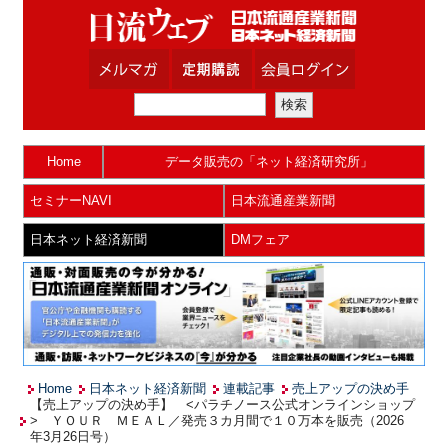
Home
データ販売の「ネット経済研究所」
セミナーNAVI
日本流通産業新聞
日本ネット経済新聞
DMフェア
Home
日本ネット経済新聞
連載記事
売上アップの決め手
【売上アップの決め手】 <パラチノース公式オンラインショップ
> ＹＯＵＲ ＭＥＡＬ／発売３カ月間で１０万本を販売（2026
年3月26日号）