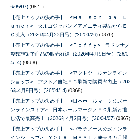
6/05/07)
(0871)
【売上アップの決め手】 <Ｍａｉｓｏｎ ｄｅ Ｌ
ａｍｅｒ> タルゴジャポン／アメニティ製品からＥ
Ｃ流入（2026年4月23日号）('26/04/26)
(0870)
【売上アップの決め手】 <Ｔｏｆｆｙ> ラドンナ／
複数施策で商品の販売好調（2026年4月9日号）('26/0
4/14)
(0868)
【売上アップの決め手】 <アクトツールオンライン
ショップ> アクト／自社ＥＣ刷新で購買率向上（202
6年4月9日号）('26/04/14)
(0868)
【売上アップの決め手】 <日本ホールマーク公式オ
ンラインストア> 日本ホールマーク／ＥＣ刷新と推
し活で最高売上（2026年4月2日号）('26/04/07)
(0867)
【売上アップの決め手】 <パラチノース公式オンラ
インショップ> ＹＯＵＲ ＭＥＡＬ／発売３カ月間