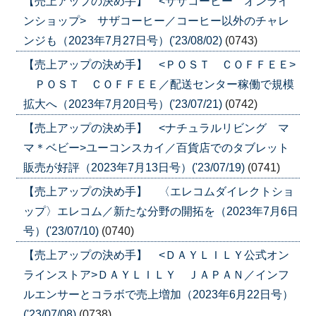
【売上アップの決め手】 <サザコーヒー オンライ
ンショップ> サザコーヒー／コーヒー以外のチャレ
ンジも（2023年7月27日号）('23/08/02)
(0743)
【売上アップの決め手】 <ＰＯＳＴ ＣＯＦＦＥＥ>
ＰＯＳＴ ＣＯＦＦＥＥ／配送センター稼働で規模
拡大へ（2023年7月20日号）('23/07/21)
(0742)
【売上アップの決め手】 <ナチュラルリビング マ
マ＊ベビー>ユーコンスカイ／百貨店でのタブレット
販売が好評（2023年7月13日号）('23/07/19)
(0741)
【売上アップの決め手】 〈エレコムダイレクトショ
ップ〉エレコム／新たな分野の開拓を（2023年7月6日
号）('23/07/10)
(0740)
【売上アップの決め手】 <ＤＡＹＬＩＬＹ公式オン
ラインストア>ＤＡＹＬＩＬＹ ＪＡＰＡＮ／インフ
ルエンサーとコラボで売上増加（2023年6月22日号）
('23/07/08)
(0738)