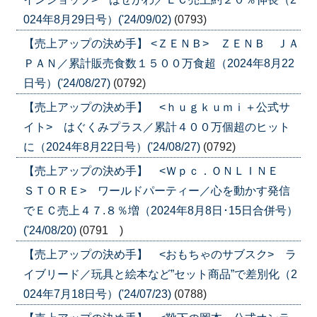
024年8月29日号）('24/09/02)
(0793)
【売上アップの決め手】 <ＺＥＮＢ> ＺＥＮＢ ＪＡ
ＰＡＮ／累計販売食数１５００万食超（2024年8月22
日号）('24/08/27)
(0792)
【売上アップの決め手】 <ｈｕｇｋｕｍｉ＋公式サ
イト> はぐくみプラス／累計４００万個超のヒット
に（2024年8月22日号）('24/08/27)
(0792)
【売上アップの決め手】 <Ｗｐｃ．ＯＮＬＩＮＥ
ＳＴＯＲＥ> ワールドパーティー／心を動かす発信
でＥＣ売上４７.８％増（2024年8月8日･15日合併号）
('24/08/20)
(0791 )
【売上アップの決め手】 <おもちゃのサブスク> ラ
イブリード／玩具と絵本など”セット商品”で差別化（2
024年7月18日号）('24/07/23)
(0788)