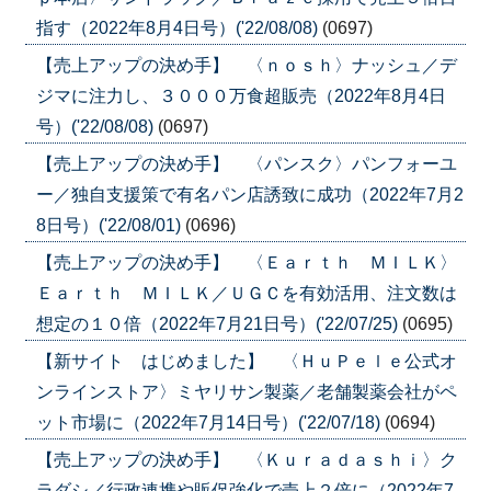
指す（2022年8月4日号）('22/08/08)
(0697)
【売上アップの決め手】 〈ｎｏｓｈ〉ナッシュ／デ
ジマに注力し、３０００万食超販売（2022年8月4日
号）('22/08/08)
(0697)
【売上アップの決め手】 〈パンスク〉パンフォーユ
ー／独自支援策で有名パン店誘致に成功（2022年7月2
8日号）('22/08/01)
(0696)
【売上アップの決め手】 〈Ｅａｒｔｈ ＭＩＬＫ〉
Ｅａｒｔｈ ＭＩＬＫ／ＵＧＣを有効活用、注文数は
想定の１０倍（2022年7月21日号）('22/07/25)
(0695)
【新サイト はじめました】 〈ＨｕＰｅｌｅ公式オ
ンラインストア〉ミヤリサン製薬／老舗製薬会社がペ
ット市場に（2022年7月14日号）('22/07/18)
(0694)
【売上アップの決め手】 〈Ｋｕｒａｄａｓｈｉ〉ク
ラダシ／行政連携や販促強化で売上２倍に（2022年7