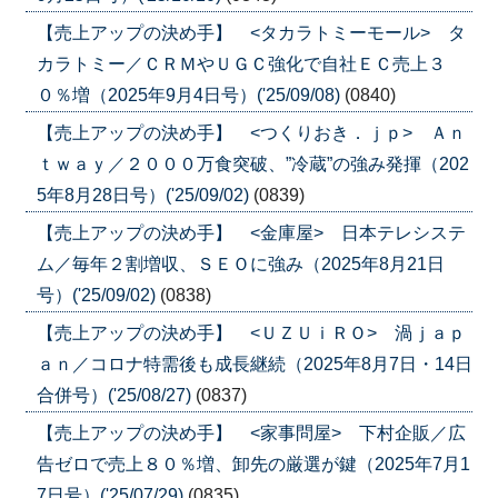
【売上アップの決め手】 <タカラトミーモール> タ
カラトミー／ＣＲＭやＵＧＣ強化で自社ＥＣ売上３
０％増（2025年9月4日号）('25/09/08)
(0840)
【売上アップの決め手】 <つくりおき．ｊｐ> Ａｎ
ｔｗａｙ／２０００万食突破、”冷蔵”の強み発揮（202
5年8月28日号）('25/09/02)
(0839)
【売上アップの決め手】 <金庫屋> 日本テレシステ
ム／毎年２割増収、ＳＥＯに強み（2025年8月21日
号）('25/09/02)
(0838)
【売上アップの決め手】 <ＵＺＵｉＲＯ> 渦ｊａｐ
ａｎ／コロナ特需後も成長継続（2025年8月7日・14日
合併号）('25/08/27)
(0837)
【売上アップの決め手】 <家事問屋> 下村企販／広
告ゼロで売上８０％増、卸先の厳選が鍵（2025年7月1
7日号）('25/07/29)
(0835)