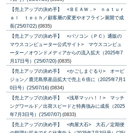
【売上アップの決め手】 <ＢＥＡＷ．> ｎａｔｕｒ
ａｌ ｔｅｃｈ／顧客層の変更やオフライン展開で成
長('25/07/22)
(0835)
【売上アップの決め手】 <パソコン（ＰＣ）通販の
マウスコンピューター公式サイト> マウスコンピュ
ーター／オウンドメディアからの流入拡大（2025年7
月17日号）('25/07/20)
(0835)
【売上アップの決め手】 <かごしまぐるり> オービ
ジョン／鹿児島県産品拡大で売上６倍に（2025年7月1
0日号）('25/07/16)
(0834)
【売上アップの決め手】 <浅草マッハ！！> マッチ
ングワールド／出荷スピードと特典強みに成長（2025
年7月3日号）('25/07/07)
(0833)
【売上アップの決め手】 <肉屋大石> 大石／定期便
の順調な拡大でＥＣ比率向上（2025年7月3日号）('25/