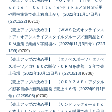
【売上アップの決め手】 <Ｏｖｅｒ ｔｈｅ Ｃｏ
ｕｎｔｅｒ Ｃｕｌｔｕｒｅ>Ｆｉｋａ／ＳＮＳ活用
や同梱施策で売上右肩上がり（2022年11月17日号）
('22/11/22)
(0711)
【売上アップの決め手】 〈ＷＷＳ公式オンラインス
トア〉オアシスライフスタイルグループ／新商品とＣ
ＲＭ施策で業績Ｖ字回復へ（2022年11月3日号）('22/1
1/09)
(0709)
【売上アップの決め手】 〈タナベスポーツ〉タナベ
スポーツ／自社ＥＣの販促・ＣＲＭを改善、３年で売
上倍増（2022年10月13日号）('22/10/18)
(0706)
【売上アップの決め手】 〈ＯＲＹＺＡＥ〉アグクル
／顧客目線の新商品開発で売上１６倍（2022年9月1日
号）('22/09/05)
(0700)
【売上アップの決め手】 〈サンドラッグｅ―ｓｈｏ
ｐ本店〉サンドラッグ／Ｂｒａｚｅ採用で売上５倍目