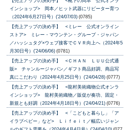
【売上アップの決め手】 <靴下の岡本 公式オンラ
インショップ> 岡本／ヒット武器にリピーター育つ
（2024年6月27日号）('24/07/03)
(0785)
【売上アップの決め手】 <ミレー 公式オンライン
ストア> ミレー・マウンテン・グループ・ジャパン
／ハッシュタグ×ウェブ接客でＣＶＲ向上へ（2024年5
月30日号）('24/06/06)
(0781)
【売上アップの決め手】 <ＣＨＡＮ ＬＵＵ公式通
販> チャンルージャパン／ギフト商品好調、商品写
真にこだわり（2024年4月25日号）('24/04/28)
(0777)
【売上アップの決め手】 <龍村美術織物公式オンラ
インショップ> 龍村美術織物／販促が奏功、固定・
新規とも好調（2024年4月18日号）('24/04/21)
(0776)
【売上アップの決め手】 <「こどもと暮らし」「ア
イラブベビー」など> Ｌｉｆｅｉｔ／幅広いジャン
ルのギフト需要を（2024年4月4日号）('24/04/10)
(077