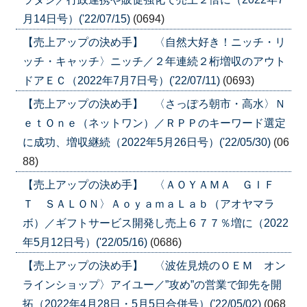
月14日号）('22/07/15)
(0694)
【売上アップの決め手】 〈自然大好き！ニッチ・リ
ッチ・キャッチ〉ニッチ／２年連続２桁増収のアウト
ドアＥＣ（2022年7月7日号）('22/07/11)
(0693)
【売上アップの決め手】 〈さっぽろ朝市・高水〉Ｎ
ｅｔＯｎｅ（ネットワン）／ＲＰＰのキーワード選定
に成功、増収継続（2022年5月26日号）('22/05/30)
(06
88)
【売上アップの決め手】 〈ＡＯＹＡＭＡ ＧＩＦ
Ｔ ＳＡＬＯＮ〉ＡｏｙａｍａＬａｂ（アオヤマラ
ボ）／ギフトサービス開発し売上６７７％増に（2022
年5月12日号）('22/05/16)
(0686)
【売上アップの決め手】 〈波佐見焼のＯＥＭ オン
ラインショップ〉アイユー／”攻め”の営業で卸先を開
拓（2022年4月28日・5月5日合併号）('22/05/02)
(068