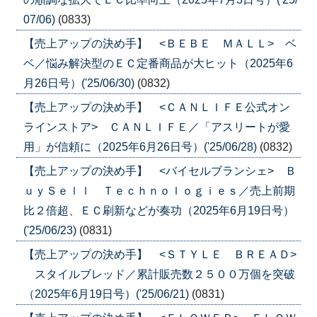
07/06)
(0833)
【売上アップの決め手】 <ＢＥＢＥ ＭＡＬＬ> ベ
ベ／悩み解決型のＥＣ定番商品が大ヒット（2025年6
月26日号）('25/06/30)
(0832)
【売上アップの決め手】 <ＣＡＮＬＩＦＥ公式オン
ラインストア> ＣＡＮＬＩＦＥ／「アスリートが愛
用」が信頼に（2025年6月26日号）('25/06/28)
(0832)
【売上アップの決め手】 <バイセルブランシェ> Ｂ
ｕｙＳｅｌｌ Ｔｅｃｈｎｏｌｏｇｉｅｓ／売上前期
比２倍超、ＥＣ刷新などが奏功（2025年6月19日号）
('25/06/23)
(0831)
【売上アップの決め手】 <ＳＴＹＬＥ ＢＲＥＡＤ>
スタイルブレッド／累計販売数２５００万個を突破
（2025年6月19日号）('25/06/21)
(0831)