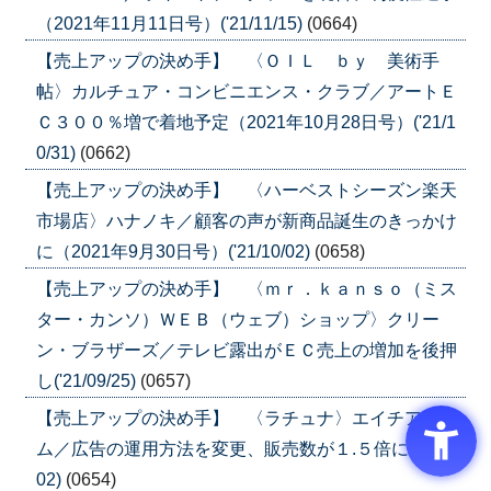
（2021年11月11日号）('21/11/15)
(0664)
【売上アップの決め手】 〈ＯＩＬ ｂｙ 美術手
帖〉カルチュア・コンビニエンス・クラブ／アートＥ
Ｃ３００％増で着地予定（2021年10月28日号）('21/1
0/31)
(0662)
【売上アップの決め手】 〈ハーベストシーズン楽天
市場店〉ハナノキ／顧客の声が新商品誕生のきっかけ
に（2021年9月30日号）('21/10/02)
(0658)
【売上アップの決め手】 〈ｍｒ．ｋａｎｓｏ（ミス
ター・カンソ）ＷＥＢ（ウェブ）ショップ〉クリー
ン・ブラザーズ／テレビ露出がＥＣ売上の増加を後押
し('21/09/25)
(0657)
【売上アップの決め手】 〈ラチュナ〉エイチアイエ
ム／広告の運用方法を変更、販売数が１.５倍に('21/09/
02)
(0654)