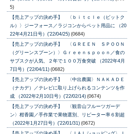
5)
【売上アップの決め手】 〈ｂｉｔｃｌｅ（ビットク
ル）〉ジーフォース／ラジコンからペット用品に （20
22年4月21日号）('22/04/25)
(0684)
【売上アップの決め手】 〈ＧＲＥＥＮ ＳＰＯＯＮ
（グリーンスプーン）〉Ｇｒｅｅｎｓｐｏｏｎ／食の
サブスクが人気、２年で１００万食突破 （2022年4月
7日号）('22/04/11)
(0682)
【売上アップの決め手】 〈中出農園〉ＮＡＫＡＤＥ
（ナカデ）／テレビに取り上げられるコンテンツを作
成 （2022年2月10日号）('22/02/14)
(0674)
【売上アップの決め手】 〈観音山フルーツガーデ
ン〉柑香園／手作業で果物選別、リピーター率６割超
（2022年1月27日号）('22/01/31)
(0672)
【売上アップの決め手】 〈ＪＡＬショッピング〉Ｊ