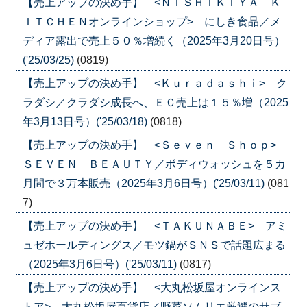
【売上アップの決め手】 <ＮＩＳＨＩＫＩＹＡ Ｋ
ＩＴＣＨＥＮオンラインショップ> にしき食品／メ
ディア露出で売上５０％増続く（2025年3月20日号）
('25/03/25)
(0819)
【売上アップの決め手】 <Ｋｕｒａｄａｓｈｉ> ク
ラダシ／クラダシ成長へ、ＥＣ売上は１５％増（2025
年3月13日号）('25/03/18)
(0818)
【売上アップの決め手】 <Ｓｅｖｅｎ Ｓｈｏｐ>
ＳＥＶＥＮ ＢＥＡＵＴＹ／ボディウォッシュを５カ
月間で３万本販売（2025年3月6日号）('25/03/11)
(081
7)
【売上アップの決め手】 <ＴＡＫＵＮＡＢＥ> アミ
ュゼホールディングス／モツ鍋がＳＮＳで話題広まる
（2025年3月6日号）('25/03/11)
(0817)
【売上アップの決め手】 <大丸松坂屋オンラインス
トア> 大丸松坂屋百貨店／野菜ソムリエ厳選のサブ