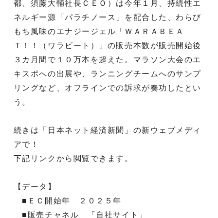
都、須藤大輔社長ＣＥＯ）は今年１月、持続性エ
ネルギー源「パラチノース」を配合した、わらび
もち風味のエナジージェル「ＷＡＲＡＢＥＡ
Ｔ！！（ワラビート）」の販売本数が販売開始後
３カ月間で１０万本を超えた。マラソン大会のエ
キスポへの出展や、ランニングチームへのサンプ
リングなど、オフラインでの訴求が奏功したとい
う。
続きは「日本ネット経済新聞」の新ウェブメディ
アで！
下記リンクから閲覧できます。
【データ】
■ＥＣ開始年 ２０２５年
■販売チャネル 「自社サイト」