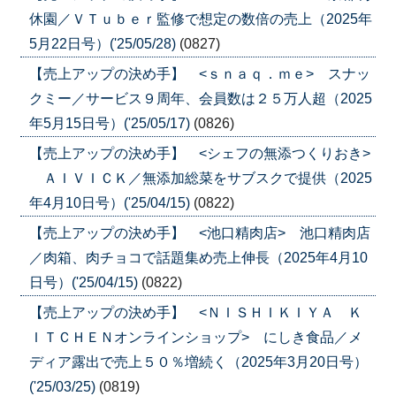
休園／ＶＴｕｂｅｒ監修で想定の数倍の売上（2025年
5月22日号）('25/05/28)
(0827)
【売上アップの決め手】 <ｓｎａｑ．ｍｅ> スナッ
クミー／サービス９周年、会員数は２５万人超（2025
年5月15日号）('25/05/17)
(0826)
【売上アップの決め手】 <シェフの無添つくりおき>
ＡＩＶＩＣＫ／無添加総菜をサブスクで提供（2025
年4月10日号）('25/04/15)
(0822)
【売上アップの決め手】 <池口精肉店> 池口精肉店
／肉箱、肉チョコで話題集め売上伸長（2025年4月10
日号）('25/04/15)
(0822)
【売上アップの決め手】 <ＮＩＳＨＩＫＩＹＡ Ｋ
ＩＴＣＨＥＮオンラインショップ> にしき食品／メ
ディア露出で売上５０％増続く（2025年3月20日号）
('25/03/25)
(0819)