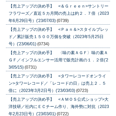
【売上アップの決め手】 <＆Ｇｒｅｅｎ>サントリー
フラワーズ／直近５カ月間の売上は約２．７倍（2023
年6月29日号）('23/07/03)
(0739)
【売上アップの決め手】 <Ｐａｎ＆>スタイルブレッ
ド／累計販売１５００万個を突破（2023年5月25日
号）('23/06/01)
(0734)
【売上アップの決め手】 〈味の素ＡＧＦ〉味の素Ａ
ＧＦ／インフルエンサー活用で販売計画の１．２倍('2
3/05/15)
(0731)
【売上アップの決め手】 <タワーレコードオンライ
ン>タワーレコード／「レコードの日」は売上２．５
倍に（2023年3月2日号）('23/03/03)
(0723)
【売上アップの決め手】 <ＡＭＯＳ公式ショップ>大
洋技研／社内にＥＣチーム作り、海外勢に対抗（2023
年2月23日号）('23/03/01)
(0722)