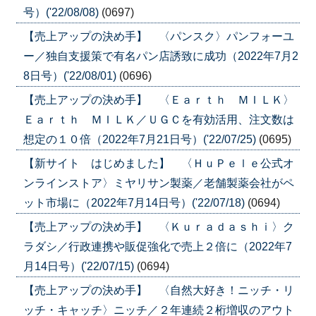
号）('22/08/08)
(0697)
【売上アップの決め手】 〈パンスク〉パンフォーユ
ー／独自支援策で有名パン店誘致に成功（2022年7月2
8日号）('22/08/01)
(0696)
【売上アップの決め手】 〈Ｅａｒｔｈ ＭＩＬＫ〉
Ｅａｒｔｈ ＭＩＬＫ／ＵＧＣを有効活用、注文数は
想定の１０倍（2022年7月21日号）('22/07/25)
(0695)
【新サイト はじめました】 〈ＨｕＰｅｌｅ公式オ
ンラインストア〉ミヤリサン製薬／老舗製薬会社がペ
ット市場に（2022年7月14日号）('22/07/18)
(0694)
【売上アップの決め手】 〈Ｋｕｒａｄａｓｈｉ〉ク
ラダシ／行政連携や販促強化で売上２倍に（2022年7
月14日号）('22/07/15)
(0694)
【売上アップの決め手】 〈自然大好き！ニッチ・リ
ッチ・キャッチ〉ニッチ／２年連続２桁増収のアウト