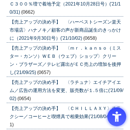
Ｃ３００％増で着地予定（2021年10月28日号）('21/1
0/31)
(0662)
【売上アップの決め手】 〈ハーベストシーズン楽天
市場店〉ハナノキ／顧客の声が新商品誕生のきっかけ
に（2021年9月30日号）('21/10/02)
(0658)
【売上アップの決め手】 〈ｍｒ．ｋａｎｓｏ（ミス
ター・カンソ）ＷＥＢ（ウェブ）ショップ〉クリー
ン・ブラザーズ／テレビ露出がＥＣ売上の増加を後押
し('21/09/25)
(0657)
【売上アップの決め手】 〈ラチュナ〉エイチアイエ
ム／広告の運用方法を変更、販売数が１.５倍に('21/09/
02)
(0654)
【売上アップの決め手】 〈ＣＨＩＬＬＡＸＹ〉チラ
クシー／コーヒーと喫煙具で相乗効果('21/08/04)
(065
1)