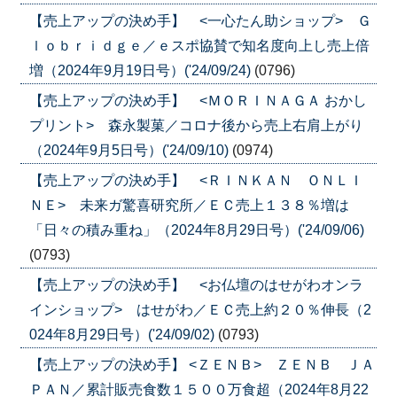
【売上アップの決め手】 <一心たん助ショップ> Ｇ
ｌｏｂｒｉｄｇｅ／ｅスポ協賛で知名度向上し売上倍
増（2024年9月19日号）('24/09/24)
(0796)
【売上アップの決め手】 <ＭＯＲＩＮＡＧＡ おかし
プリント> 森永製菓／コロナ後から売上右肩上がり
（2024年9月5日号）('24/09/10)
(0974)
【売上アップの決め手】 <ＲＩＮＫＡＮ ＯＮＬＩ
ＮＥ> 未来ガ驚喜研究所／ＥＣ売上１３８％増は
「日々の積み重ね」（2024年8月29日号）('24/09/06)
(0793)
【売上アップの決め手】 <お仏壇のはせがわオンラ
インショップ> はせがわ／ＥＣ売上約２０％伸長（2
024年8月29日号）('24/09/02)
(0793)
【売上アップの決め手】 <ＺＥＮＢ> ＺＥＮＢ ＪＡ
ＰＡＮ／累計販売食数１５００万食超（2024年8月22