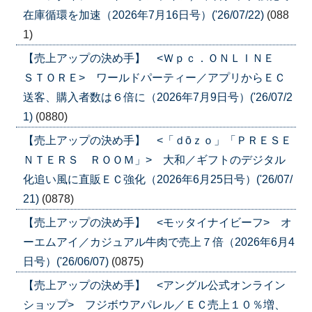
在庫循環を加速（2026年7月16日号）('26/07/22)
(088
1)
【売上アップの決め手】 <Ｗｐｃ．ＯＮＬＩＮＥ
ＳＴＯＲＥ> ワールドパーティー／アプリからＥＣ
送客、購入者数は６倍に（2026年7月9日号）('26/07/2
1)
(0880)
【売上アップの決め手】 <「ｄōｚｏ」「ＰＲＥＳＥ
ＮＴＥＲＳ ＲＯＯＭ」> 大和／ギフトのデジタル
化追い風に直販ＥＣ強化（2026年6月25日号）('26/07/
21)
(0878)
【売上アップの決め手】 <モッタイナイビーフ> オ
ーエムアイ／カジュアル牛肉で売上７倍（2026年6月4
日号）('26/06/07)
(0875)
【売上アップの決め手】 <アングル公式オンライン
ショップ> フジボウアパレル／ＥＣ売上１０％増、