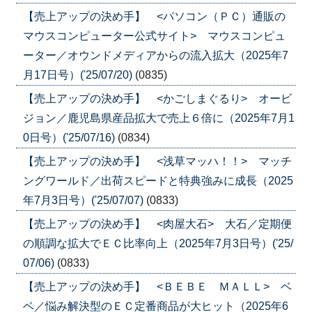
【売上アップの決め手】 <パソコン（ＰＣ）通販の
マウスコンピューター公式サイト> マウスコンピュ
ーター／オウンドメディアからの流入拡大（2025年7
月17日号）('25/07/20)
(0835)
【売上アップの決め手】 <かごしまぐるり> オービ
ジョン／鹿児島県産品拡大で売上６倍に（2025年7月1
0日号）('25/07/16)
(0834)
【売上アップの決め手】 <浅草マッハ！！> マッチ
ングワールド／出荷スピードと特典強みに成長（2025
年7月3日号）('25/07/07)
(0833)
【売上アップの決め手】 <肉屋大石> 大石／定期便
の順調な拡大でＥＣ比率向上（2025年7月3日号）('25/
07/06)
(0833)
【売上アップの決め手】 <ＢＥＢＥ ＭＡＬＬ> ベ
ベ／悩み解決型のＥＣ定番商品が大ヒット（2025年6