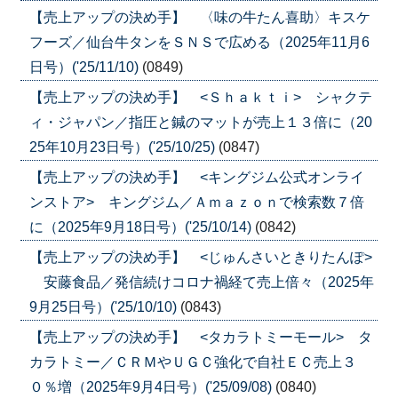
【売上アップの決め手】 〈味の牛たん喜助〉キスケ
フーズ／仙台牛タンをＳＮＳで広める（2025年11月6
日号）('25/11/10)
(0849)
【売上アップの決め手】 <Ｓｈａｋｔｉ> シャクテ
ィ・ジャパン／指圧と鍼のマットが売上１３倍に（20
25年10月23日号）('25/10/25)
(0847)
【売上アップの決め手】 <キングジム公式オンライ
ンストア> キングジム／Ａｍａｚｏｎで検索数７倍
に（2025年9月18日号）('25/10/14)
(0842)
【売上アップの決め手】 <じゅんさいときりたんぽ>
安藤食品／発信続けコロナ禍経て売上倍々（2025年
9月25日号）('25/10/10)
(0843)
【売上アップの決め手】 <タカラトミーモール> タ
カラトミー／ＣＲＭやＵＧＣ強化で自社ＥＣ売上３
０％増（2025年9月4日号）('25/09/08)
(0840)