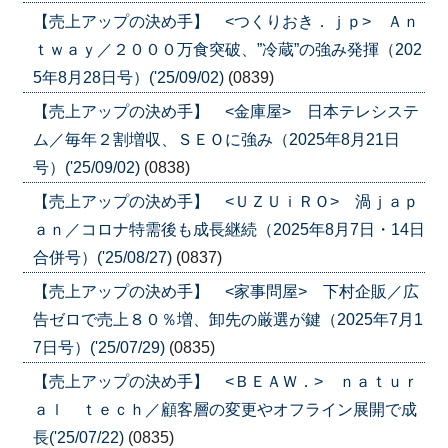
【売上アップの決め手】 <つくりおき．ｊｐ> Ａｎ
ｔｗａｙ／２０００万食突破、”冷蔵”の強み発揮（202
5年8月28日号）('25/09/02)
(0839)
【売上アップの決め手】 <金庫屋> 日本テレシステ
ム／毎年２割増収、ＳＥＯに強み（2025年8月21日
号）('25/09/02)
(0838)
【売上アップの決め手】 <ＵＺＵｉＲＯ> 渦ｊａｐ
ａｎ／コロナ特需後も成長継続（2025年8月7日・14日
合併号）('25/08/27)
(0837)
【売上アップの決め手】 <家事問屋> 下村企販／広
告ゼロで売上８０％増、卸先の厳選が鍵（2025年7月1
7日号）('25/07/29)
(0835)
【売上アップの決め手】 <ＢＥＡＷ．> ｎａｔｕｒ
ａｌ ｔｅｃｈ／顧客層の変更やオフライン展開で成
長('25/07/22)
(0835)