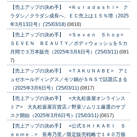
【売上アップの決め手】 <Ｋｕｒａｄａｓｈｉ> ク
ラダシ／クラダシ成長へ、ＥＣ売上は１５％増（2025
年3月13日号）('25/03/18)
(0818)
【売上アップの決め手】 <Ｓｅｖｅｎ Ｓｈｏｐ>
ＳＥＶＥＮ ＢＥＡＵＴＹ／ボディウォッシュを５カ
月間で３万本販売（2025年3月6日号）('25/03/11)
(081
7)
【売上アップの決め手】 <ＴＡＫＵＮＡＢＥ> アミ
ュゼホールディングス／モツ鍋がＳＮＳで話題広まる
（2025年3月6日号）('25/03/11)
(0817)
【売上アップの決め手】 <大丸松坂屋オンラインス
トア> 大丸松坂屋百貨店／野菜ソムリエ厳選のサブ
スク開始（2025年3月6日号）('25/03/11)
(0817)
【売上アップの決め手】 <公式ＳＨＩＫＡＲＩ Ｓ
ｅｅｍｅ．> 長寿乃里／限定販売戦略で１４０万個