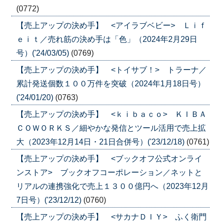
(0772)
【売上アップの決め手】 <アイラブベビー> Ｌｉｆ
ｅｉｔ／売れ筋の決め手は「色」（2024年2月29日
号）('24/03/05)
(0769)
【売上アップの決め手】 <トイサブ！> トラーナ／
累計発送個数１００万件を突破（2024年1月18日号）
('24/01/20)
(0763)
【売上アップの決め手】 <ｋｉｂａｃｏ> ＫＩＢＡ
ＣＯＷＯＲＫＳ／細やかな発信とツール活用で売上拡
大（2023年12月14日・21日合併号）('23/12/18)
(0761)
【売上アップの決め手】 <ブックオフ公式オンライ
ンストア> ブックオフコーポレーション／ネットと
リアルの連携強化で売上１３００億円へ（2023年12月
7日号）('23/12/12)
(0760)
【売上アップの決め手】 <サカナＤＩＹ> ふく衛門