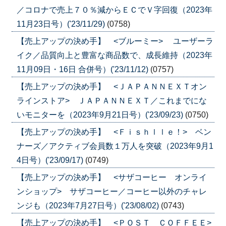
／コロナで売上７０％減からＥＣでＶ字回復（2023年
11月23日号）('23/11/29)
(0758)
【売上アップの決め手】 <ブルーミー> ユーザーラ
イク／品質向上と豊富な商品数で、成長維持（2023年
11月09日・16日 合併号）('23/11/12)
(0757)
【売上アップの決め手】 <ＪＡＰＡＮＮＥＸＴオン
ラインストア> ＪＡＰＡＮＮＥＸＴ／これまでにな
いモニターを（2023年9月21日号）('23/09/23)
(0750)
【売上アップの決め手】 <Ｆｉｓｈｌｌｅ！> ベン
ナーズ／アクティブ会員数１万人を突破（2023年9月1
4日号）('23/09/17)
(0749)
【売上アップの決め手】 <サザコーヒー オンライ
ンショップ> サザコーヒー／コーヒー以外のチャレ
ンジも（2023年7月27日号）('23/08/02)
(0743)
【売上アップの決め手】 <ＰＯＳＴ ＣＯＦＦＥＥ>