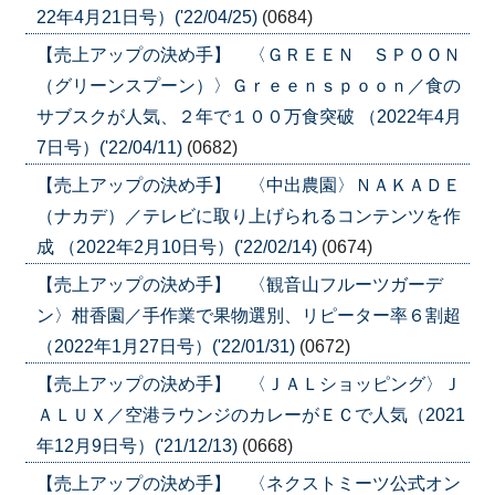
22年4月21日号）('22/04/25)
(0684)
【売上アップの決め手】 〈ＧＲＥＥＮ ＳＰＯＯＮ
（グリーンスプーン）〉Ｇｒｅｅｎｓｐｏｏｎ／食の
サブスクが人気、２年で１００万食突破 （2022年4月
7日号）('22/04/11)
(0682)
【売上アップの決め手】 〈中出農園〉ＮＡＫＡＤＥ
（ナカデ）／テレビに取り上げられるコンテンツを作
成 （2022年2月10日号）('22/02/14)
(0674)
【売上アップの決め手】 〈観音山フルーツガーデ
ン〉柑香園／手作業で果物選別、リピーター率６割超
（2022年1月27日号）('22/01/31)
(0672)
【売上アップの決め手】 〈ＪＡＬショッピング〉Ｊ
ＡＬＵＸ／空港ラウンジのカレーがＥＣで人気（2021
年12月9日号）('21/12/13)
(0668)
【売上アップの決め手】 〈ネクストミーツ公式オン