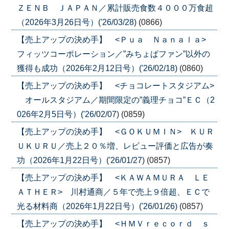
ＺＥＮＢ ＪＡＰＡＮ／累計販売食数４０００万食超
（2026年3月26日号）('26/03/28)
(0866)
【売上アップの決め手】 <Ｐｕａ Ｎａｎａｌａ>
フィッツコーポレーション／”みちょぱファン”以外の
獲得も成功（2026年2月12日号）('26/02/18)
(0860)
【売上アップの決め手】 <チョコレートスタジアム>
オールスタジアム／期間限定の”義理チョコ”ＥＣ（2
026年2月5日号）('26/02/07)
(0859)
【売上アップの決め手】 <ＧＯＫＵＭＩＮ> ＫＵＲ
ＵＫＵＲＵ／売上２０％増、レビュー評価と広告が奏
功（2026年1月22日号）('26/01/27)
(0857)
【売上アップの決め手】 <ＫＡＷＡＭＵＲＡ ＬＥ
ＡＴＨＥＲ> 川村通商／５年で売上９倍超、ＥＣで
光る材料商（2026年1月22日号）('26/01/26)
(0857)
【売上アップの決め手】 <ＨＭＶｒｅｃｏｒｄ ｓ