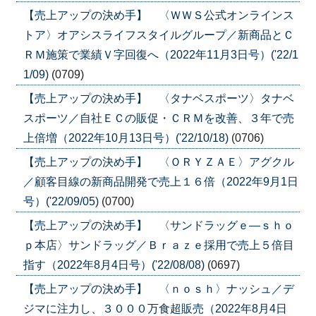
【売上アップの決め手】 〈ＷＷＳ公式オンラインス
トア〉オアシスライフスタイルグループ／新商品とＣ
ＲＭ施策で業績Ｖ字回復へ（2022年11月3日号）('22/1
1/09)
(0709)
【売上アップの決め手】 〈タナベスポーツ〉タナベ
スポーツ／自社ＥＣの販促・ＣＲＭを改善、３年で売
上倍増（2022年10月13日号）('22/10/18)
(0706)
【売上アップの決め手】 〈ＯＲＹＺＡＥ〉アグクル
／顧客目線の新商品開発で売上１６倍（2022年9月1日
号）('22/09/05)
(0700)
【売上アップの決め手】 〈サンドラッグｅ―ｓｈｏ
ｐ本店〉サンドラッグ／Ｂｒａｚｅ採用で売上５倍目
指す（2022年8月4日号）('22/08/08)
(0697)
【売上アップの決め手】 〈ｎｏｓｈ〉ナッシュ／デ
ジマに注力し、３０００万食超販売（2022年8月4日