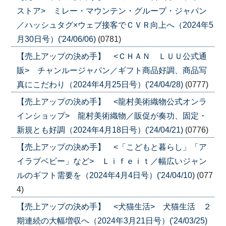
ストア> ミレー・マウンテン・グループ・ジャパン
／ハッシュタグ×ウェブ接客でＣＶＲ向上へ（2024年5
月30日号）('24/06/06)
(0781)
【売上アップの決め手】 <ＣＨＡＮ ＬＵＵ公式通
販> チャンルージャパン／ギフト商品好調、商品写
真にこだわり（2024年4月25日号）('24/04/28)
(0777)
【売上アップの決め手】 <龍村美術織物公式オンラ
インショップ> 龍村美術織物／販促が奏功、固定・
新規とも好調（2024年4月18日号）('24/04/21)
(0776)
【売上アップの決め手】 <「こどもと暮らし」「ア
イラブベビー」など> Ｌｉｆｅｉｔ／幅広いジャン
ルのギフト需要を（2024年4月4日号）('24/04/10)
(077
4)
【売上アップの決め手】 <犬猫生活> 犬猫生活 ２
期連続の大幅増収へ（2024年3月21日号）('24/03/25)