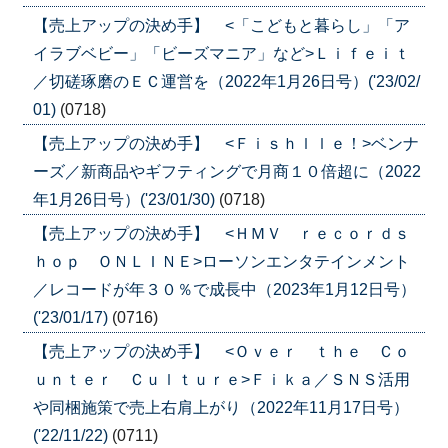
【売上アップの決め手】 <「こどもと暮らし」「ア
イラブベビー」「ビーズマニア」など>Ｌｉｆｅｉｔ
／切磋琢磨のＥＣ運営を（2022年1月26日号）('23/02/
01)
(0718)
【売上アップの決め手】 <Ｆｉｓｈｌｌｅ！>ベンナ
ーズ／新商品やギフティングで月商１０倍超に（2022
年1月26日号）('23/01/30)
(0718)
【売上アップの決め手】 <ＨＭＶ ｒｅｃｏｒｄｓ
ｈｏｐ ＯＮＬＩＮＥ>ローソンエンタテインメント
／レコードが年３０％で成長中（2023年1月12日号）
('23/01/17)
(0716)
【売上アップの決め手】 <Ｏｖｅｒ ｔｈｅ Ｃｏ
ｕｎｔｅｒ Ｃｕｌｔｕｒｅ>Ｆｉｋａ／ＳＮＳ活用
や同梱施策で売上右肩上がり（2022年11月17日号）
('22/11/22)
(0711)