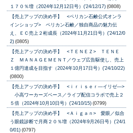
１７０％増（2024年12月12日号）('24/12/17)
(0808)
【売上アップの決め手】 <ペリカン石鹸公式オンラ
インショップ> ペリカン石鹸／独自商品の魅力伝
え、ＥＣ売上２桁成長（2024年11月21日号）('24/12/0
2)
(0805)
【売上アップの決め手】 <ＴＥＮＥＺ> ＴＥＮＥ
Ｚ ＭＡＮＡＧＥＭＥＮＴ／ウェブ広告駆使し、売上
１億円達成を目指す（2024年10月17日号）('24/10/22)
(0800)
【売上アップの決め手】 <ｉｒｉｓｅｒ―イリゼ―>
小高ワーカーズベース／ライブ配信コラボで売上２
５倍（2024年10月10日号）('24/10/15)
(0799)
【売上アップの決め手】 <Ａｉｇａｎ> 愛眼／似合
う眼鏡診断で月商２０％増（2024年9月26日号）('24/1
0/01)
(0797)