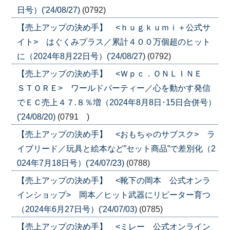
日号）('24/08/27)
(0792)
【売上アップの決め手】 <ｈｕｇｋｕｍｉ＋公式サ
イト> はぐくみプラス／累計４００万個超のヒット
に（2024年8月22日号）('24/08/27)
(0792)
【売上アップの決め手】 <Ｗｐｃ．ＯＮＬＩＮＥ
ＳＴＯＲＥ> ワールドパーティー／心を動かす発信
でＥＣ売上４７.８％増（2024年8月8日･15日合併号）
('24/08/20)
(0791 )
【売上アップの決め手】 <おもちゃのサブスク> ラ
イブリード／玩具と絵本など”セット商品”で差別化（2
024年7月18日号）('24/07/23)
(0788)
【売上アップの決め手】 <靴下の岡本 公式オンラ
インショップ> 岡本／ヒット武器にリピーター育つ
（2024年6月27日号）('24/07/03)
(0785)
【売上アップの決め手】 <ミレー 公式オンライン