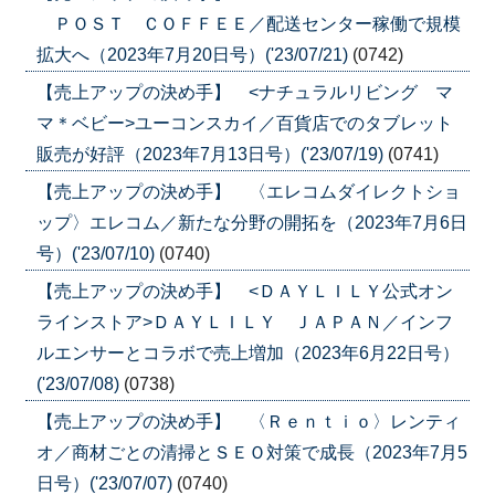
ＰＯＳＴ ＣＯＦＦＥＥ／配送センター稼働で規模
拡大へ（2023年7月20日号）('23/07/21)
(0742)
【売上アップの決め手】 <ナチュラルリビング マ
マ＊ベビー>ユーコンスカイ／百貨店でのタブレット
販売が好評（2023年7月13日号）('23/07/19)
(0741)
【売上アップの決め手】 〈エレコムダイレクトショ
ップ〉エレコム／新たな分野の開拓を（2023年7月6日
号）('23/07/10)
(0740)
【売上アップの決め手】 <ＤＡＹＬＩＬＹ公式オン
ラインストア>ＤＡＹＬＩＬＹ ＪＡＰＡＮ／インフ
ルエンサーとコラボで売上増加（2023年6月22日号）
('23/07/08)
(0738)
【売上アップの決め手】 〈Ｒｅｎｔｉｏ〉レンティ
オ／商材ごとの清掃とＳＥＯ対策で成長（2023年7月5
日号）('23/07/07)
(0740)