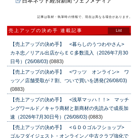
日本ネット経済新聞 ウェブメディア
記事は取材・執筆時の情報で、現在は異なる場合があります。
売上アップの決め手 連載記事
List
【売上アップの決め手】 <暮らしのうつわやさん>
カネ忠／リアル出店からＥＣ多数流入（2026年7月30
日号）('26/08/03)
(0883)
【売上アップの決め手】 <ワッツ オンライン> ワ
ッツ／店舗受取が７割、ついで買いを誘発('26/08/03)
(0883)
【売上アップの決め手】 <浅草マッハ！！> マッチ
ングワールド／キャラ商材と新商材の先読みで成長加
速（2026年7月30日号）('26/08/03)
(0883)
【売上アップの決め手】 <ＧＤＯゴルフショップ>
ゴルフダイジェスト・オンライン／中古クラブ強化で