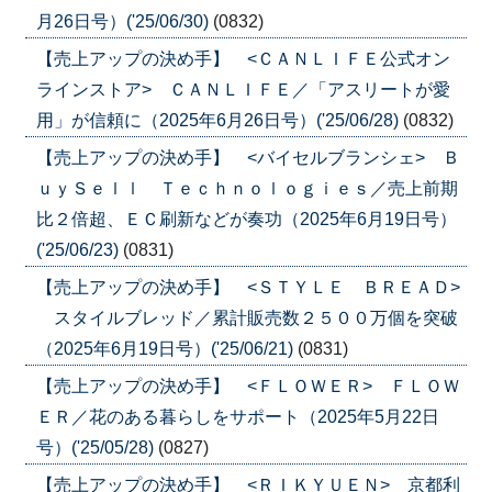
月26日号）('25/06/30)
(0832)
【売上アップの決め手】 <ＣＡＮＬＩＦＥ公式オン
ラインストア> ＣＡＮＬＩＦＥ／「アスリートが愛
用」が信頼に（2025年6月26日号）('25/06/28)
(0832)
【売上アップの決め手】 <バイセルブランシェ> Ｂ
ｕｙＳｅｌｌ Ｔｅｃｈｎｏｌｏｇｉｅｓ／売上前期
比２倍超、ＥＣ刷新などが奏功（2025年6月19日号）
('25/06/23)
(0831)
【売上アップの決め手】 <ＳＴＹＬＥ ＢＲＥＡＤ>
スタイルブレッド／累計販売数２５００万個を突破
（2025年6月19日号）('25/06/21)
(0831)
【売上アップの決め手】 <ＦＬＯＷＥＲ> ＦＬＯＷ
ＥＲ／花のある暮らしをサポート（2025年5月22日
号）('25/05/28)
(0827)
【売上アップの決め手】 <ＲＩＫＹＵＥＮ> 京都利