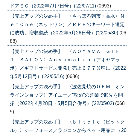
ドアＥＣ（2022年7月7日号）('22/07/11)
(0693)
【売上アップの決め手】 〈さっぽろ朝市・高水〉Ｎ
ｅｔＯｎｅ（ネットワン）／ＲＰＰのキーワード選定
に成功、増収継続（2022年5月26日号）('22/05/30)
(06
88)
【売上アップの決め手】 〈ＡＯＹＡＭＡ ＧＩＦ
Ｔ ＳＡＬＯＮ〉ＡｏｙａｍａＬａｂ（アオヤマラ
ボ）／ギフトサービス開発し売上６７７％増に（2022
年5月12日号）('22/05/16)
(0686)
【売上アップの決め手】 〈波佐見焼のＯＥＭ オン
ラインショップ〉アイユー／”攻め”の営業で卸先を開
拓（2022年4月28日・5月5日合併号）('22/05/02)
(068
5)
【売上アップの決め手】 〈ｂｉｔｃｌｅ（ビットク
ル）〉ジーフォース／ラジコンからペット用品に （20