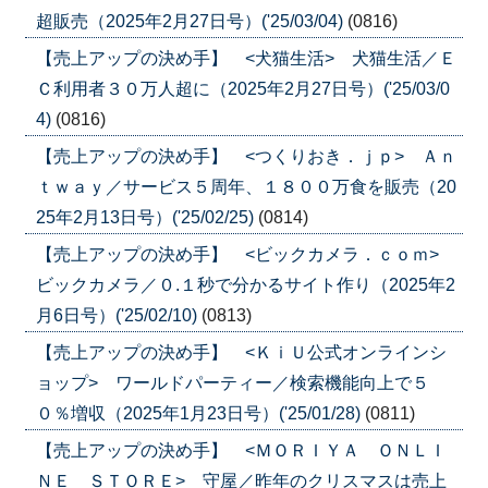
超販売（2025年2月27日号）('25/03/04)
(0816)
【売上アップの決め手】 <犬猫生活> 犬猫生活／Ｅ
Ｃ利用者３０万人超に（2025年2月27日号）('25/03/0
4)
(0816)
【売上アップの決め手】 <つくりおき．ｊｐ> Ａｎ
ｔｗａｙ／サービス５周年、１８００万食を販売（20
25年2月13日号）('25/02/25)
(0814)
【売上アップの決め手】 <ビックカメラ．ｃｏｍ>
ビックカメラ／０.１秒で分かるサイト作り（2025年2
月6日号）('25/02/10)
(0813)
【売上アップの決め手】 <ＫｉＵ公式オンラインシ
ョップ> ワールドパーティー／検索機能向上で５
０％増収（2025年1月23日号）('25/01/28)
(0811)
【売上アップの決め手】 <ＭＯＲＩＹＡ ＯＮＬＩ
ＮＥ ＳＴＯＲＥ> 守屋／昨年のクリスマスは売上