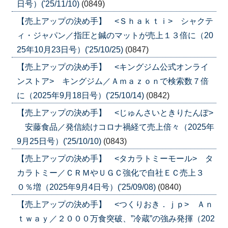
日号）('25/11/10)
(0849)
【売上アップの決め手】 <Ｓｈａｋｔｉ> シャクテ
ィ・ジャパン／指圧と鍼のマットが売上１３倍に（20
25年10月23日号）('25/10/25)
(0847)
【売上アップの決め手】 <キングジム公式オンライ
ンストア> キングジム／Ａｍａｚｏｎで検索数７倍
に（2025年9月18日号）('25/10/14)
(0842)
【売上アップの決め手】 <じゅんさいときりたんぽ>
安藤食品／発信続けコロナ禍経て売上倍々（2025年
9月25日号）('25/10/10)
(0843)
【売上アップの決め手】 <タカラトミーモール> タ
カラトミー／ＣＲＭやＵＧＣ強化で自社ＥＣ売上３
０％増（2025年9月4日号）('25/09/08)
(0840)
【売上アップの決め手】 <つくりおき．ｊｐ> Ａｎ
ｔｗａｙ／２０００万食突破、”冷蔵”の強み発揮（202