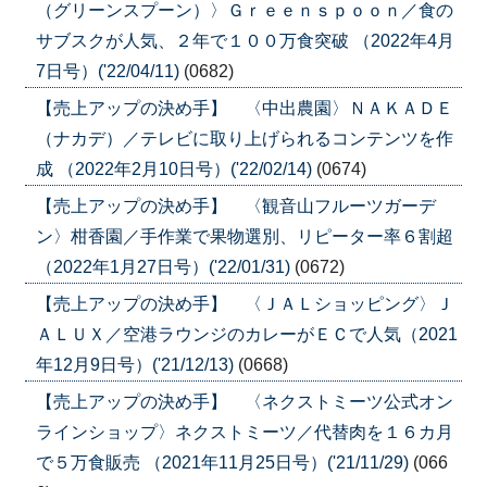
（グリーンスプーン）〉Ｇｒｅｅｎｓｐｏｏｎ／食の
サブスクが人気、２年で１００万食突破 （2022年4月
7日号）('22/04/11)
(0682)
【売上アップの決め手】 〈中出農園〉ＮＡＫＡＤＥ
（ナカデ）／テレビに取り上げられるコンテンツを作
成 （2022年2月10日号）('22/02/14)
(0674)
【売上アップの決め手】 〈観音山フルーツガーデ
ン〉柑香園／手作業で果物選別、リピーター率６割超
（2022年1月27日号）('22/01/31)
(0672)
【売上アップの決め手】 〈ＪＡＬショッピング〉Ｊ
ＡＬＵＸ／空港ラウンジのカレーがＥＣで人気（2021
年12月9日号）('21/12/13)
(0668)
【売上アップの決め手】 〈ネクストミーツ公式オン
ラインショップ〉ネクストミーツ／代替肉を１６カ月
で５万食販売 （2021年11月25日号）('21/11/29)
(066