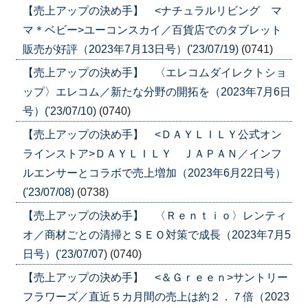
【売上アップの決め手】 <ナチュラルリビング マ
マ＊ベビー>ユーコンスカイ／百貨店でのタブレット
販売が好評（2023年7月13日号）('23/07/19)
(0741)
【売上アップの決め手】 〈エレコムダイレクトショ
ップ〉エレコム／新たな分野の開拓を（2023年7月6日
号）('23/07/10)
(0740)
【売上アップの決め手】 <ＤＡＹＬＩＬＹ公式オン
ラインストア>ＤＡＹＬＩＬＹ ＪＡＰＡＮ／インフ
ルエンサーとコラボで売上増加（2023年6月22日号）
('23/07/08)
(0738)
【売上アップの決め手】 〈Ｒｅｎｔｉｏ〉レンティ
オ／商材ごとの清掃とＳＥＯ対策で成長（2023年7月5
日号）('23/07/07)
(0740)
【売上アップの決め手】 <＆Ｇｒｅｅｎ>サントリー
フラワーズ／直近５カ月間の売上は約２．７倍（2023