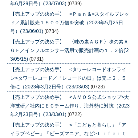
年6月29日号）('23/07/03)
(0739)
【売上アップの決め手】 <Ｐａｎ＆>スタイルブレッ
ド／累計販売１５００万個を突破（2023年5月25日
号）('23/06/01)
(0734)
【売上アップの決め手】 〈味の素ＡＧＦ〉味の素Ａ
ＧＦ／インフルエンサー活用で販売計画の１．２倍('2
3/05/15)
(0731)
【売上アップの決め手】 <タワーレコードオンライ
ン>タワーレコード／「レコードの日」は売上２．５
倍に（2023年3月2日号）('23/03/03)
(0723)
【売上アップの決め手】 <ＡＭＯＳ公式ショップ>大
洋技研／社内にＥＣチーム作り、海外勢に対抗（2023
年2月23日号）('23/03/01)
(0722)
【売上アップの決め手】 <「こどもと暮らし」「ア
イラブベビー」「ビーズマニア」など>Ｌｉｆｅｉｔ