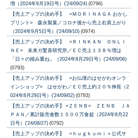
増（2024年9月19日号）('24/09/24)
(0796)
【売上アップの決め手】 <ＭＯＲＩＮＡＧＡ おかし
プリント> 森永製菓／コロナ後から売上右肩上がり
（2024年9月5日号）('24/09/10)
(0974)
【売上アップの決め手】 <ＲＩＮＫＡＮ ＯＮＬＩ
ＮＥ> 未来ガ驚喜研究所／ＥＣ売上１３８％増は
「日々の積み重ね」（2024年8月29日号）('24/09/06)
(0793)
【売上アップの決め手】 <お仏壇のはせがわオンラ
インショップ> はせがわ／ＥＣ売上約２０％伸長（2
024年8月29日号）('24/09/02)
(0793)
【売上アップの決め手】 <ＺＥＮＢ> ＺＥＮＢ ＪＡ
ＰＡＮ／累計販売食数１５００万食超（2024年8月22
日号）('24/08/27)
(0792)
【売上アップの決め手】 <ｈｕｇｋｕｍｉ＋公式サ