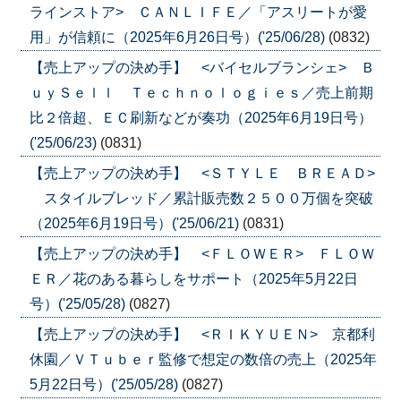
ラインストア> ＣＡＮＬＩＦＥ／「アスリートが愛
用」が信頼に（2025年6月26日号）('25/06/28)
(0832)
【売上アップの決め手】 <バイセルブランシェ> Ｂ
ｕｙＳｅｌｌ Ｔｅｃｈｎｏｌｏｇｉｅｓ／売上前期
比２倍超、ＥＣ刷新などが奏功（2025年6月19日号）
('25/06/23)
(0831)
【売上アップの決め手】 <ＳＴＹＬＥ ＢＲＥＡＤ>
スタイルブレッド／累計販売数２５００万個を突破
（2025年6月19日号）('25/06/21)
(0831)
【売上アップの決め手】 <ＦＬＯＷＥＲ> ＦＬＯＷ
ＥＲ／花のある暮らしをサポート（2025年5月22日
号）('25/05/28)
(0827)
【売上アップの決め手】 <ＲＩＫＹＵＥＮ> 京都利
休園／ＶＴｕｂｅｒ監修で想定の数倍の売上（2025年
5月22日号）('25/05/28)
(0827)