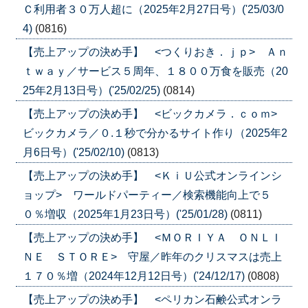
Ｃ利用者３０万人超に（2025年2月27日号）('25/03/0
4)
(0816)
【売上アップの決め手】 <つくりおき．ｊｐ> Ａｎ
ｔｗａｙ／サービス５周年、１８００万食を販売（20
25年2月13日号）('25/02/25)
(0814)
【売上アップの決め手】 <ビックカメラ．ｃｏｍ>
ビックカメラ／０.１秒で分かるサイト作り（2025年2
月6日号）('25/02/10)
(0813)
【売上アップの決め手】 <ＫｉＵ公式オンラインシ
ョップ> ワールドパーティー／検索機能向上で５
０％増収（2025年1月23日号）('25/01/28)
(0811)
【売上アップの決め手】 <ＭＯＲＩＹＡ ＯＮＬＩ
ＮＥ ＳＴＯＲＥ> 守屋／昨年のクリスマスは売上
１７０％増（2024年12月12日号）('24/12/17)
(0808)
【売上アップの決め手】 <ペリカン石鹸公式オンラ