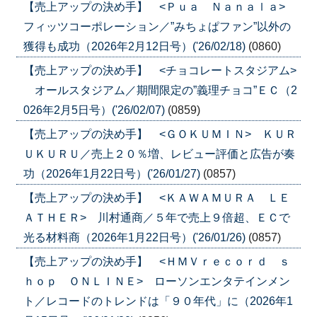
【売上アップの決め手】 <Ｐｕａ Ｎａｎａｌａ>
フィッツコーポレーション／”みちょぱファン”以外の
獲得も成功（2026年2月12日号）('26/02/18)
(0860)
【売上アップの決め手】 <チョコレートスタジアム>
オールスタジアム／期間限定の”義理チョコ”ＥＣ（2
026年2月5日号）('26/02/07)
(0859)
【売上アップの決め手】 <ＧＯＫＵＭＩＮ> ＫＵＲ
ＵＫＵＲＵ／売上２０％増、レビュー評価と広告が奏
功（2026年1月22日号）('26/01/27)
(0857)
【売上アップの決め手】 <ＫＡＷＡＭＵＲＡ ＬＥ
ＡＴＨＥＲ> 川村通商／５年で売上９倍超、ＥＣで
光る材料商（2026年1月22日号）('26/01/26)
(0857)
【売上アップの決め手】 <ＨＭＶｒｅｃｏｒｄ ｓ
ｈｏｐ ＯＮＬＩＮＥ> ローソンエンタテインメン
ト／レコードのトレンドは「９０年代」に（2026年1