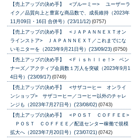
【売上アップの決め手】 <ブルーミー> ユーザーラ
イク／品質向上と豊富な商品数で、成長維持（2023年
11月09日・16日 合併号）('23/11/12)
(0757)
【売上アップの決め手】 <ＪＡＰＡＮＮＥＸＴオン
ラインストア> ＪＡＰＡＮＮＥＸＴ／これまでにな
いモニターを（2023年9月21日号）('23/09/23)
(0750)
【売上アップの決め手】 <Ｆｉｓｈｌｌｅ！> ベン
ナーズ／アクティブ会員数１万人を突破（2023年9月1
4日号）('23/09/17)
(0749)
【売上アップの決め手】 <サザコーヒー オンライ
ンショップ> サザコーヒー／コーヒー以外のチャレ
ンジも（2023年7月27日号）('23/08/02)
(0743)
【売上アップの決め手】 <ＰＯＳＴ ＣＯＦＦＥＥ>
ＰＯＳＴ ＣＯＦＦＥＥ／配送センター稼働で規模
拡大へ（2023年7月20日号）('23/07/21)
(0742)