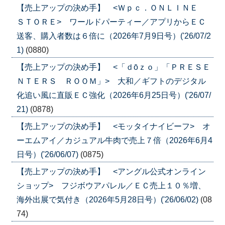
【売上アップの決め手】 <Ｗｐｃ．ＯＮＬＩＮＥ
ＳＴＯＲＥ> ワールドパーティー／アプリからＥＣ
送客、購入者数は６倍に（2026年7月9日号）('26/07/2
1)
(0880)
【売上アップの決め手】 <「ｄōｚｏ」「ＰＲＥＳＥ
ＮＴＥＲＳ ＲＯＯＭ」> 大和／ギフトのデジタル
化追い風に直販ＥＣ強化（2026年6月25日号）('26/07/
21)
(0878)
【売上アップの決め手】 <モッタイナイビーフ> オ
ーエムアイ／カジュアル牛肉で売上７倍（2026年6月4
日号）('26/06/07)
(0875)
【売上アップの決め手】 <アングル公式オンライン
ショップ> フジボウアパレル／ＥＣ売上１０％増、
海外出展で気付き（2026年5月28日号）('26/06/02)
(08
74)