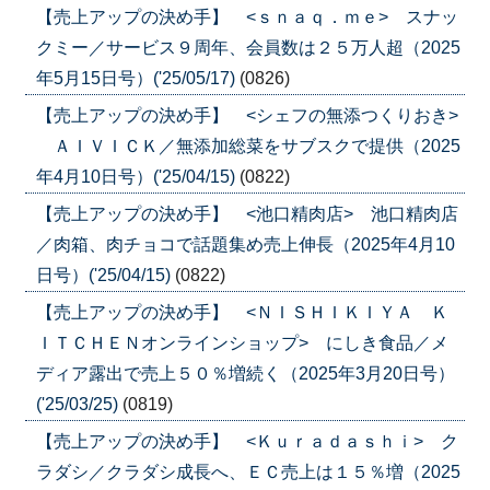
【売上アップの決め手】 <ｓｎａｑ．ｍｅ> スナッ
クミー／サービス９周年、会員数は２５万人超（2025
年5月15日号）('25/05/17)
(0826)
【売上アップの決め手】 <シェフの無添つくりおき>
ＡＩＶＩＣＫ／無添加総菜をサブスクで提供（2025
年4月10日号）('25/04/15)
(0822)
【売上アップの決め手】 <池口精肉店> 池口精肉店
／肉箱、肉チョコで話題集め売上伸長（2025年4月10
日号）('25/04/15)
(0822)
【売上アップの決め手】 <ＮＩＳＨＩＫＩＹＡ Ｋ
ＩＴＣＨＥＮオンラインショップ> にしき食品／メ
ディア露出で売上５０％増続く（2025年3月20日号）
('25/03/25)
(0819)
【売上アップの決め手】 <Ｋｕｒａｄａｓｈｉ> ク
ラダシ／クラダシ成長へ、ＥＣ売上は１５％増（2025