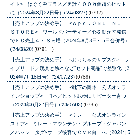
イト> はぐくみプラス／累計４００万個超のヒット
に（2024年8月22日号）('24/08/27)
(0792)
【売上アップの決め手】 <Ｗｐｃ．ＯＮＬＩＮＥ
ＳＴＯＲＥ> ワールドパーティー／心を動かす発信
でＥＣ売上４７.８％増（2024年8月8日･15日合併号）
('24/08/20)
(0791 )
【売上アップの決め手】 <おもちゃのサブスク> ラ
イブリード／玩具と絵本など”セット商品”で差別化（2
024年7月18日号）('24/07/23)
(0788)
【売上アップの決め手】 <靴下の岡本 公式オンラ
インショップ> 岡本／ヒット武器にリピーター育つ
（2024年6月27日号）('24/07/03)
(0785)
【売上アップの決め手】 <ミレー 公式オンライン
ストア> ミレー・マウンテン・グループ・ジャパン
／ハッシュタグ×ウェブ接客でＣＶＲ向上へ（2024年5