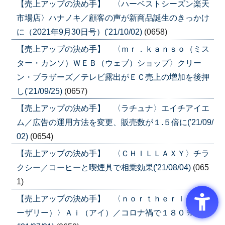
【売上アップの決め手】 〈ハーベストシーズン楽天
市場店〉ハナノキ／顧客の声が新商品誕生のきっかけ
に（2021年9月30日号）('21/10/02)
(0658)
【売上アップの決め手】 〈ｍｒ．ｋａｎｓｏ（ミス
ター・カンソ）ＷＥＢ（ウェブ）ショップ〉クリー
ン・ブラザーズ／テレビ露出がＥＣ売上の増加を後押
し('21/09/25)
(0657)
【売上アップの決め手】 〈ラチュナ〉エイチアイエ
ム／広告の運用方法を変更、販売数が１.５倍に('21/09/
02)
(0654)
【売上アップの決め手】 〈ＣＨＩＬＬＡＸＹ〉チラ
クシー／コーヒーと喫煙具で相乗効果('21/08/04)
(065
1)
【売上アップの決め手】 〈ｎｏｒｔｈｅｒｌｙ（ノ
ーザリー）〉Ａｉ（アイ）／コロナ禍で１８０％増収