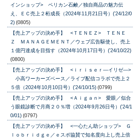
インショップ> ペリカン石鹸／独自商品の魅力伝
え、ＥＣ売上２桁成長（2024年11月21日号）('24/12/0
2)
(0805)
【売上アップの決め手】 <ＴＥＮＥＺ> ＴＥＮＥ
Ｚ ＭＡＮＡＧＥＭＥＮＴ／ウェブ広告駆使し、売上
１億円達成を目指す（2024年10月17日号）('24/10/22)
(0800)
【売上アップの決め手】 <ｉｒｉｓｅｒ―イリゼ―>
小高ワーカーズベース／ライブ配信コラボで売上２
５倍（2024年10月10日号）('24/10/15)
(0799)
【売上アップの決め手】 <Ａｉｇａｎ> 愛眼／似合
う眼鏡診断で月商２０％増（2024年9月26日号）('24/1
0/01)
(0797)
【売上アップの決め手】 <一心たん助ショップ> Ｇ
ｌｏｂｒｉｄｇｅ／ｅスポ協賛で知名度向上し売上倍