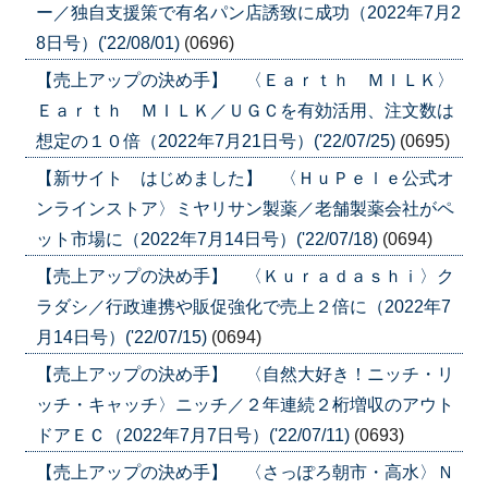
ー／独自支援策で有名パン店誘致に成功（2022年7月2
8日号）('22/08/01)
(0696)
【売上アップの決め手】 〈Ｅａｒｔｈ ＭＩＬＫ〉
Ｅａｒｔｈ ＭＩＬＫ／ＵＧＣを有効活用、注文数は
想定の１０倍（2022年7月21日号）('22/07/25)
(0695)
【新サイト はじめました】 〈ＨｕＰｅｌｅ公式オ
ンラインストア〉ミヤリサン製薬／老舗製薬会社がペ
ット市場に（2022年7月14日号）('22/07/18)
(0694)
【売上アップの決め手】 〈Ｋｕｒａｄａｓｈｉ〉ク
ラダシ／行政連携や販促強化で売上２倍に（2022年7
月14日号）('22/07/15)
(0694)
【売上アップの決め手】 〈自然大好き！ニッチ・リ
ッチ・キャッチ〉ニッチ／２年連続２桁増収のアウト
ドアＥＣ（2022年7月7日号）('22/07/11)
(0693)
【売上アップの決め手】 〈さっぽろ朝市・高水〉Ｎ