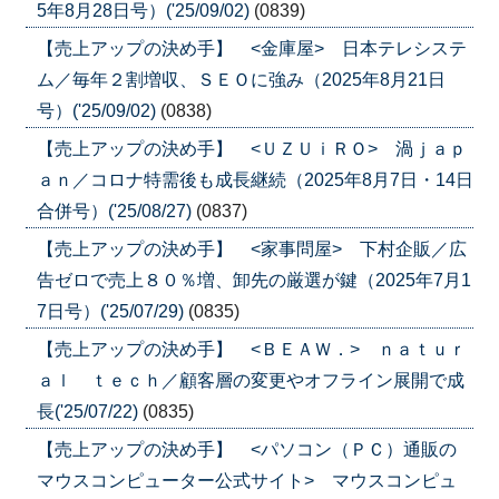
5年8月28日号）('25/09/02)
(0839)
【売上アップの決め手】 <金庫屋> 日本テレシステ
ム／毎年２割増収、ＳＥＯに強み（2025年8月21日
号）('25/09/02)
(0838)
【売上アップの決め手】 <ＵＺＵｉＲＯ> 渦ｊａｐ
ａｎ／コロナ特需後も成長継続（2025年8月7日・14日
合併号）('25/08/27)
(0837)
【売上アップの決め手】 <家事問屋> 下村企販／広
告ゼロで売上８０％増、卸先の厳選が鍵（2025年7月1
7日号）('25/07/29)
(0835)
【売上アップの決め手】 <ＢＥＡＷ．> ｎａｔｕｒ
ａｌ ｔｅｃｈ／顧客層の変更やオフライン展開で成
長('25/07/22)
(0835)
【売上アップの決め手】 <パソコン（ＰＣ）通販の
マウスコンピューター公式サイト> マウスコンピュ