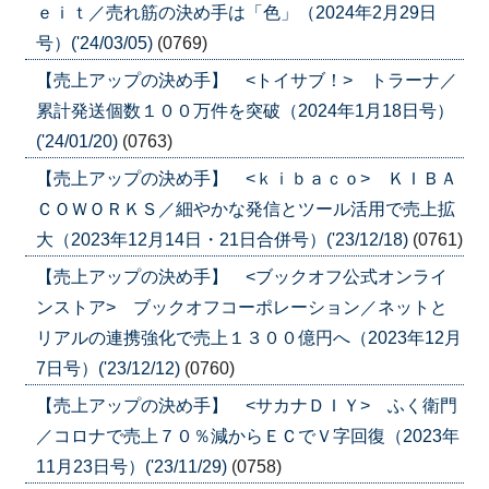
ｅｉｔ／売れ筋の決め手は「色」（2024年2月29日
号）('24/03/05)
(0769)
【売上アップの決め手】 <トイサブ！> トラーナ／
累計発送個数１００万件を突破（2024年1月18日号）
('24/01/20)
(0763)
【売上アップの決め手】 <ｋｉｂａｃｏ> ＫＩＢＡ
ＣＯＷＯＲＫＳ／細やかな発信とツール活用で売上拡
大（2023年12月14日・21日合併号）('23/12/18)
(0761)
【売上アップの決め手】 <ブックオフ公式オンライ
ンストア> ブックオフコーポレーション／ネットと
リアルの連携強化で売上１３００億円へ（2023年12月
7日号）('23/12/12)
(0760)
【売上アップの決め手】 <サカナＤＩＹ> ふく衛門
／コロナで売上７０％減からＥＣでＶ字回復（2023年
11月23日号）('23/11/29)
(0758)