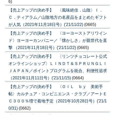
6)
【売上アップの決め手】 〈風味絶佳．山陰〉Ｉ．
Ｃ．ティアラム／山陰地方の名産品をまとめたギフト
が人気（2021年11月18日号）('21/11/22)
(0665)
【売上アップの決め手】 〈ヨーヨーストアリワイン
ド〉ヨーヨーカンパニー／「懐かしさ」が親世代を直
撃 （2021年11月18日号）('21/11/22)
(0665)
【売上アップの決め手】 〈リンツチョコレート公式
オンラインショップ〉ＬＩＮＤＴ＆ＳＰＲＵＮＧＬＩ
ＪＡＰＡＮ／ポイントプログラムを統合、利便性追求
（2021年11月11日号）('21/11/15)
(0664)
【売上アップの決め手】 〈ＯＩＬ ｂｙ 美術手
帖〉カルチュア・コンビニエンス・クラブ／アートＥ
Ｃ３００％増で着地予定（2021年10月28日号）('21/1
0/31)
(0662)