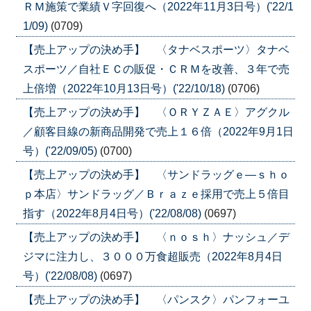
ＲＭ施策で業績Ｖ字回復へ（2022年11月3日号）('22/1
1/09)
(0709)
【売上アップの決め手】 〈タナベスポーツ〉タナベ
スポーツ／自社ＥＣの販促・ＣＲＭを改善、３年で売
上倍増（2022年10月13日号）('22/10/18)
(0706)
【売上アップの決め手】 〈ＯＲＹＺＡＥ〉アグクル
／顧客目線の新商品開発で売上１６倍（2022年9月1日
号）('22/09/05)
(0700)
【売上アップの決め手】 〈サンドラッグｅ―ｓｈｏ
ｐ本店〉サンドラッグ／Ｂｒａｚｅ採用で売上５倍目
指す（2022年8月4日号）('22/08/08)
(0697)
【売上アップの決め手】 〈ｎｏｓｈ〉ナッシュ／デ
ジマに注力し、３０００万食超販売（2022年8月4日
号）('22/08/08)
(0697)
【売上アップの決め手】 〈パンスク〉パンフォーユ