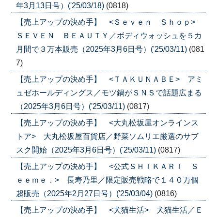
年3月13日号）('25/03/18)
(0818)
【売上アップの決め手】 <Ｓｅｖｅｎ Ｓｈｏｐ>
ＳＥＶＥＮ ＢＥＡＵＴＹ／ボディウォッシュを５カ
月間で３万本販売（2025年3月6日号）('25/03/11)
(081
7)
【売上アップの決め手】 <ＴＡＫＵＮＡＢＥ> アミ
ュゼホールディングス／モツ鍋がＳＮＳで話題広まる
（2025年3月6日号）('25/03/11)
(0817)
【売上アップの決め手】 <大丸松坂屋オンラインス
トア> 大丸松坂屋百貨店／野菜ソムリエ厳選のサブ
スク開始（2025年3月6日号）('25/03/11)
(0817)
【売上アップの決め手】 <公式ＳＨＩＫＡＲＩ Ｓ
ｅｅｍｅ．> 長寿乃里／限定販売戦略で１４０万個
超販売（2025年2月27日号）('25/03/04)
(0816)
【売上アップの決め手】 <犬猫生活> 犬猫生活／Ｅ