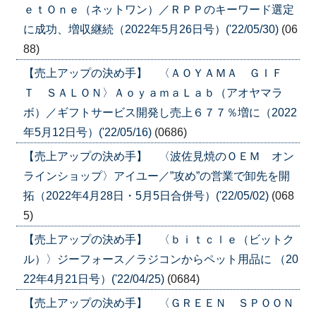
ｅｔＯｎｅ（ネットワン）／ＲＰＰのキーワード選定
に成功、増収継続（2022年5月26日号）('22/05/30)
(06
88)
【売上アップの決め手】 〈ＡＯＹＡＭＡ ＧＩＦ
Ｔ ＳＡＬＯＮ〉ＡｏｙａｍａＬａｂ（アオヤマラ
ボ）／ギフトサービス開発し売上６７７％増に（2022
年5月12日号）('22/05/16)
(0686)
【売上アップの決め手】 〈波佐見焼のＯＥＭ オン
ラインショップ〉アイユー／”攻め”の営業で卸先を開
拓（2022年4月28日・5月5日合併号）('22/05/02)
(068
5)
【売上アップの決め手】 〈ｂｉｔｃｌｅ（ビットク
ル）〉ジーフォース／ラジコンからペット用品に （20
22年4月21日号）('22/04/25)
(0684)
【売上アップの決め手】 〈ＧＲＥＥＮ ＳＰＯＯＮ