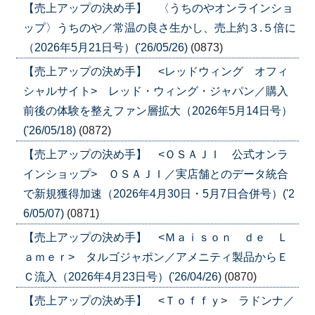
【売上アップの決め手】 〈うちのやオンラインショ
ップ〉うちのや／常温の良さ生かし、売上約３.５倍に
（2026年5月21日号）('26/05/26)
(0873)
【売上アップの決め手】 <レッドウィング オフィ
シャルサイト> レッド・ウィング・ジャパン／購入
前後の体験を整えファン層拡大（2026年5月14日号）
('26/05/18)
(0872)
【売上アップの決め手】 <ＯＳＡＪＩ 公式オンラ
インショップ> ＯＳＡＪＩ／実店舗とのデータ統合
で新規獲得加速（2026年4月30日・5月7日合併号）('2
6/05/07)
(0871)
【売上アップの決め手】 <Ｍａｉｓｏｎ ｄｅ Ｌ
ａｍｅｒ> タルゴジャポン／アメニティ製品からＥ
Ｃ流入（2026年4月23日号）('26/04/26)
(0870)
【売上アップの決め手】 <Ｔｏｆｆｙ> ラドンナ／