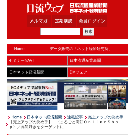
Home
データ販売の「ネット経済研究所」
セミナーNAVI
日本流通産業新聞
日本ネット経済新聞
DMフェア
Home
日本ネット経済新聞
連載記事
売上アップの決め手
【売上アップの決め手】 〈まるごと高知ＯｎｌｉｎｅＳｈｏ
ｐ〉／高知好きをターゲットに