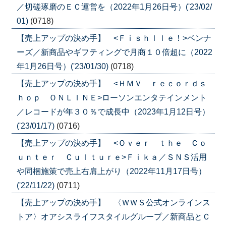
／切磋琢磨のＥＣ運営を（2022年1月26日号）('23/02/
01)
(0718)
【売上アップの決め手】 <Ｆｉｓｈｌｌｅ！>ベンナ
ーズ／新商品やギフティングで月商１０倍超に（2022
年1月26日号）('23/01/30)
(0718)
【売上アップの決め手】 <ＨＭＶ ｒｅｃｏｒｄｓ
ｈｏｐ ＯＮＬＩＮＥ>ローソンエンタテインメント
／レコードが年３０％で成長中（2023年1月12日号）
('23/01/17)
(0716)
【売上アップの決め手】 <Ｏｖｅｒ ｔｈｅ Ｃｏ
ｕｎｔｅｒ Ｃｕｌｔｕｒｅ>Ｆｉｋａ／ＳＮＳ活用
や同梱施策で売上右肩上がり（2022年11月17日号）
('22/11/22)
(0711)
【売上アップの決め手】 〈ＷＷＳ公式オンラインス
トア〉オアシスライフスタイルグループ／新商品とＣ