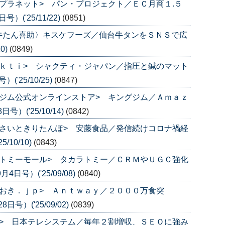
プラネット> パン・プロジェクト／ＥＣ月商１.５
('25/11/22)
(0851)
牛たん喜助〉キスケフーズ／仙台牛タンをＳＮＳで広
0)
(0849)
ｋｔｉ> シャクティ・ジャパン／指圧と鍼のマット
'25/10/25)
(0847)
ジム公式オンラインストア> キングジム／Ａｍａｚ
）('25/10/14)
(0842)
さいときりたんぽ> 安藤食品／発信続けコロナ禍経
/10/10)
(0843)
トミーモール> タカラトミー／ＣＲＭやＵＧＣ強化
号）('25/09/08)
(0840)
おき．ｊｐ> Ａｎｔｗａｙ／２０００万食突
号）('25/09/02)
(0839)
> 日本テレシステム／毎年２割増収、ＳＥＯに強み