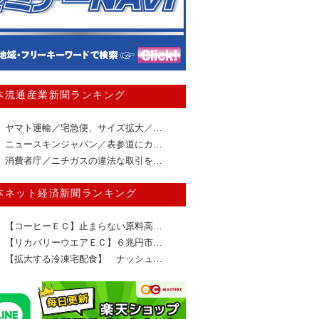
本流通産業新聞ランキング
ヤマト運輸／宅急便、サイズ拡大／…
ニュースキンジャパン／表参道にカ…
消費者庁／ニチガスの違法な取引を…
本ネット経済新聞ランキング
【コーヒーＥＣ】止まらない原料高…
【リカバリーウエアＥＣ】６兆円市…
【拡大する冷凍宅配食】 ナッシュ…