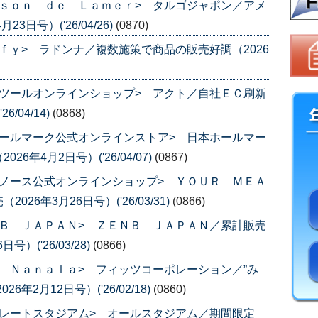
ｓｏｎ ｄｅ Ｌａｍｅｒ> タルゴジャポン／アメ
日号）('26/04/26)
(0870)
ｆｙ> ラドンナ／複数施策で商品の販売好調（2026
ツールオンラインショップ> アクト／自社ＥＣ刷新
/04/14)
(0868)
ールマーク公式オンラインストア> 日本ホールマー
年4月2日号）('26/04/07)
(0867)
ノース公式オンラインショップ> ＹＯＵＲ ＭＥＡ
6年3月26日号）('26/03/31)
(0866)
Ｂ ＪＡＰＡＮ> ＺＥＮＢ ＪＡＰＡＮ／累計販売
）('26/03/28)
(0866)
 Ｎａｎａｌａ> フィッツコーポレーション／”み
年2月12日号）('26/02/18)
(0860)
レートスタジアム> オールスタジアム／期間限定