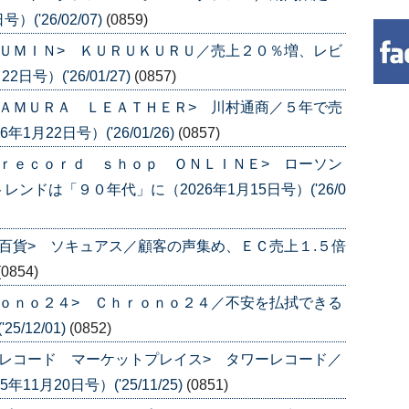
('26/02/07)
(0859)
ＵＭＩＮ> ＫＵＲＵＫＵＲＵ／売上２０％増、レビ
号）('26/01/27)
(0857)
ＡＭＵＲＡ ＬＥＡＴＨＥＲ> 川村通商／５年で売
月22日号）('26/01/26)
(0857)
ｒｅｃｏｒｄ ｓｈｏｐ ＯＮＬＩＮＥ> ローソン
ドは「９０年代」に（2026年1月15日号）('26/0
百貨> ソキュアス／顧客の声集め、ＥＣ売上１.５倍
(0854)
ｏｎｏ２４> Ｃｈｒｏｎｏ２４／不安を払拭できる
/12/01)
(0852)
レコード マーケットプレイス> タワーレコード／
1月20日号）('25/11/25)
(0851)