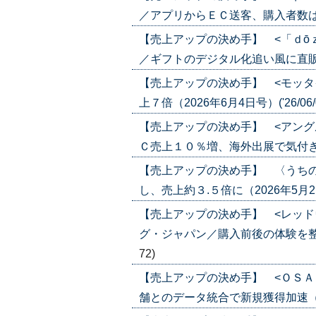
／アプリからＥＣ送客、購入者数は６倍に
【売上アップの決め手】 <「ｄō
／ギフトのデジタル化追い風に直販ＥＣ強
【売上アップの決め手】 <モッタ
上７倍（2026年6月4日号）('26/06/
【売上アップの決め手】 <アング
Ｃ売上１０％増、海外出展で気付き（202
【売上アップの決め手】 〈うち
し、売上約３.５倍に（2026年5月21日号
【売上アップの決め手】 <レッド
グ・ジャパン／購入前後の体験を整えファ
72)
【売上アップの決め手】 <ＯＳＡ
舗とのデータ統合で新規獲得加速（2026