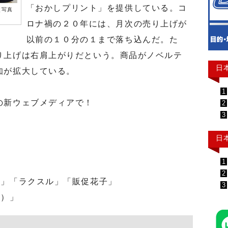
「おかしプリント」を提供している。コ
（写真
ロナ禍の２０年には、月次の売り上げが
以前の１０分の１まで落ち込んだ。た
り上げは右肩上がりだという。商品がノベルテ
日
知が拡大している。
1
の新ウェブメディアで！
2
3
日
1
2
」「ラクスル」「販促花子」
3
）」