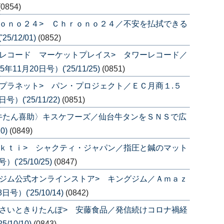
(0854)
ｏｎｏ２４> Ｃｈｒｏｎｏ２４／不安を払拭できる
/12/01)
(0852)
レコード マーケットプレイス> タワーレコード／
1月20日号）('25/11/25)
(0851)
プラネット> パン・プロジェクト／ＥＣ月商１.５
('25/11/22)
(0851)
牛たん喜助〉キスケフーズ／仙台牛タンをＳＮＳで広
0)
(0849)
ｋｔｉ> シャクティ・ジャパン／指圧と鍼のマット
'25/10/25)
(0847)
ジム公式オンラインストア> キングジム／Ａｍａｚ
）('25/10/14)
(0842)
さいときりたんぽ> 安藤食品／発信続けコロナ禍経
/10/10)
(0843)