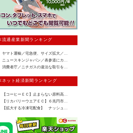
本流通産業新聞ランキング
ヤマト運輸／宅急便、サイズ拡大／…
ニュースキンジャパン／表参道にカ…
消費者庁／ニチガスの違法な取引を…
本ネット経済新聞ランキング
【コーヒーＥＣ】止まらない原料高…
【リカバリーウエアＥＣ】６兆円市…
【拡大する冷凍宅配食】 ナッシュ…