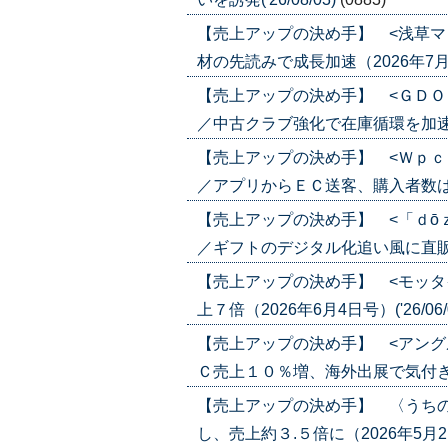
【売上アップの決め手】 <浅草マ
材の先読みで成長加速（2026年7月30日
【売上アップの決め手】 <ＧＤＯ
／中古クラブ強化で在庫循環を加速（202
【売上アップの決め手】 <Ｗｐｃ
／アプリからＥＣ送客、購入者数は６倍に
【売上アップの決め手】 <「ｄō
／ギフトのデジタル化追い風に直販ＥＣ強
【売上アップの決め手】 <モッタ
上７倍（2026年6月4日号）('26/06/
【売上アップの決め手】 <アング
Ｃ売上１０％増、海外出展で気付き（202
【売上アップの決め手】 〈うち
し、売上約３.５倍に（2026年5月21日号