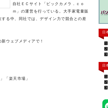
自社ＥＣサイト「ビックカメラ．ｃｏ
ｍ」の運営を行っている。大手家電量販
在する中、同社では、デザイン力で競合との差
日
の新ウェブメディアで！
1
2
3
日
1
」「楽天市場」
2
3