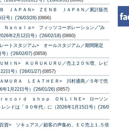
Ｂ ＪＡＰＡＮ> ＺＥＮＢ ＪＡＰＡＮ／累計販売
）('26/03/28)
(0866)
 Ｎａｎａｌａ> フィッツコーポレーション／”み
年2月12日号）('26/02/18)
(0860)
レートスタジアム> オールスタジアム／期間限定
('26/02/07)
(0859)
ＵＭＩＮ> ＫＵＲＵＫＵＲＵ／売上２０％増、レビ
号）('26/01/27)
(0857)
ＡＭＵＲＡ ＬＥＡＴＨＥＲ> 川村通商／５年で売
月22日号）('26/01/26)
(0857)
ｒｅｃｏｒｄ ｓｈｏｐ ＯＮＬＩＮＥ> ローソン
ドは「９０年代」に（2026年1月15日号）('26/0
百貨> ソキュアス／顧客の声集め、ＥＣ売上１.５倍