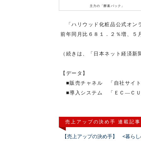
主力の「酵素パック」
「ハリウッド化粧品公式オンラ
前年同月比６８１．２％増、５
（続きは、「日本ネット経済新
【データ】
■販売チャネル 「自社サイ
■導入システム 「ＥＣ―ＣＵ
売上アップの決め手 連載記事
【売上アップの決め手】 <暮らし