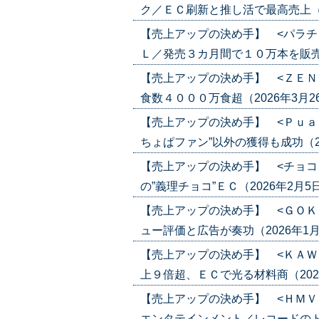
ク／ＥＣ刷新と推し活で最高売上（2026
【売上アップの決め手】 <パラチ
Ｌ／発売３カ月間で１０万本を販売（202
【売上アップの決め手】 <ＺＥＮ
食数４０００万食超（2026年3月26日号
【売上アップの決め手】 <Ｐｕａ
ちょぱファン”以外の獲得も成功（2026
【売上アップの決め手】 <チョコ
の”義理チョコ”ＥＣ（2026年2月5日号）
【売上アップの決め手】 <ＧＯＫ
ュー評価と広告が奏功（2026年1月22日
【売上アップの決め手】 <ＫＡＷ
上９倍超、ＥＣで光る材料商（2026年1
【売上アップの決め手】 <ＨＭＶ
エンタテインメント／レコードのトレン