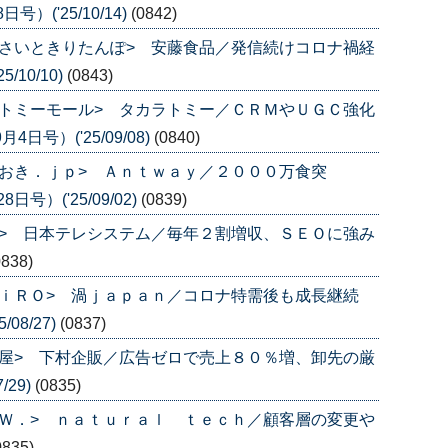
）('25/10/14)
(0842)
さいときりたんぽ> 安藤食品／発信続けコロナ禍経
/10/10)
(0843)
トミーモール> タカラトミー／ＣＲＭやＵＧＣ強化
号）('25/09/08)
(0840)
おき．ｊｐ> Ａｎｔｗａｙ／２０００万食突
号）('25/09/02)
(0839)
> 日本テレシステム／毎年２割増収、ＳＥＯに強み
0838)
ｉＲＯ> 渦ｊａｐａｎ／コロナ特需後も成長継続
08/27)
(0837)
屋> 下村企販／広告ゼロで売上８０％増、卸先の厳
/29)
(0835)
Ｗ．> ｎａｔｕｒａｌ ｔｅｃｈ／顧客層の変更や
0835)