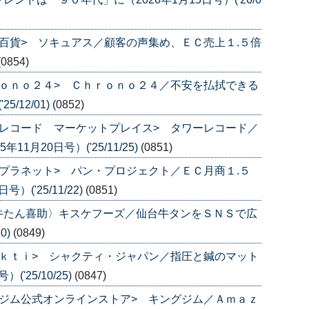
百貨> ソキュアス／顧客の声集め、ＥＣ売上１.５倍
(0854)
ｏｎｏ２４> Ｃｈｒｏｎｏ２４／不安を払拭できる
/12/01)
(0852)
レコード マーケットプレイス> タワーレコード／
1月20日号）('25/11/25)
(0851)
プラネット> パン・プロジェクト／ＥＣ月商１.５
('25/11/22)
(0851)
牛たん喜助〉キスケフーズ／仙台牛タンをＳＮＳで広
0)
(0849)
ｋｔｉ> シャクティ・ジャパン／指圧と鍼のマット
'25/10/25)
(0847)
ジム公式オンラインストア> キングジム／Ａｍａｚ