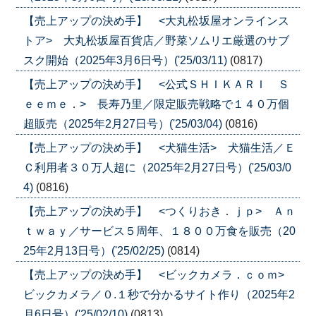
【売上アップの決め手】 <大丸松坂屋オンラインス
トア> 大丸松坂屋百貨店／野菜ソムリエ厳選のサブ
スク開始（2025年3月6日号）('25/03/11)
(0817)
【売上アップの決め手】 <公式ＳＨＩＫＡＲＩ Ｓ
ｅｅｍｅ．> 長寿乃里／限定販売戦略で１４０万個
超販売（2025年2月27日号）('25/03/04)
(0816)
【売上アップの決め手】 <犬猫生活> 犬猫生活／Ｅ
Ｃ利用者３０万人超に（2025年2月27日号）('25/03/0
4)
(0816)
【売上アップの決め手】 <つくりおき．ｊｐ> Ａｎ
ｔｗａｙ／サービス５周年、１８００万食を販売（20
25年2月13日号）('25/02/25)
(0814)
【売上アップの決め手】 <ビックカメラ．ｃｏｍ>
ビックカメラ／０.１秒で分かるサイト作り（2025年2
月6日号）('25/02/10)
(0813)