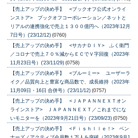
【売上アップの決め手】 <ブックオフ公式オンライ
ンストア> ブックオフコーポレーション／ネットと
リアルの連携強化で売上１３００億円へ（2023年12月
7日号）('23/12/12)
(0760)
【売上アップの決め手】 <サカナＤＩＹ> ふく衛門
／コロナで売上７０％減からＥＣでＶ字回復（2023年
11月23日号）('23/11/29)
(0758)
【売上アップの決め手】 <ブルーミー> ユーザーラ
イク／品質向上と豊富な商品数で、成長維持（2023年
11月09日・16日 合併号）('23/11/12)
(0757)
【売上アップの決め手】 <ＪＡＰＡＮＮＥＸＴオン
ラインストア> ＪＡＰＡＮＮＥＸＴ／これまでにな
いモニターを（2023年9月21日号）('23/09/23)
(0750)
【売上アップの決め手】 <Ｆｉｓｈｌｌｅ！> ベン
ナーズ／アクティブ会員数１万人を突破（2023年9月1