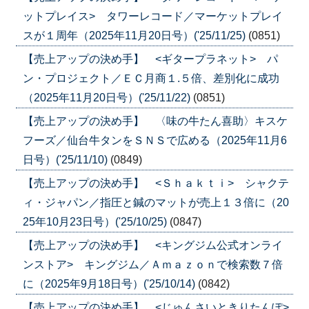
ットプレイス> タワーレコード／マーケットプレイ
スが１周年（2025年11月20日号）('25/11/25)
(0851)
【売上アップの決め手】 <ギタープラネット> パ
ン・プロジェクト／ＥＣ月商１.５倍、差別化に成功
（2025年11月20日号）('25/11/22)
(0851)
【売上アップの決め手】 〈味の牛たん喜助〉キスケ
フーズ／仙台牛タンをＳＮＳで広める（2025年11月6
日号）('25/11/10)
(0849)
【売上アップの決め手】 <Ｓｈａｋｔｉ> シャクテ
ィ・ジャパン／指圧と鍼のマットが売上１３倍に（20
25年10月23日号）('25/10/25)
(0847)
【売上アップの決め手】 <キングジム公式オンライ
ンストア> キングジム／Ａｍａｚｏｎで検索数７倍
に（2025年9月18日号）('25/10/14)
(0842)
【売上アップの決め手】 <じゅんさいときりたんぽ>