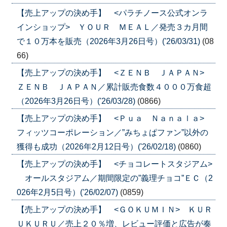
【売上アップの決め手】 <パラチノース公式オンラ
インショップ> ＹＯＵＲ ＭＥＡＬ／発売３カ月間
で１０万本を販売（2026年3月26日号）('26/03/31)
(08
66)
【売上アップの決め手】 <ＺＥＮＢ ＪＡＰＡＮ>
ＺＥＮＢ ＪＡＰＡＮ／累計販売食数４０００万食超
（2026年3月26日号）('26/03/28)
(0866)
【売上アップの決め手】 <Ｐｕａ Ｎａｎａｌａ>
フィッツコーポレーション／”みちょぱファン”以外の
獲得も成功（2026年2月12日号）('26/02/18)
(0860)
【売上アップの決め手】 <チョコレートスタジアム>
オールスタジアム／期間限定の”義理チョコ”ＥＣ（2
026年2月5日号）('26/02/07)
(0859)
【売上アップの決め手】 <ＧＯＫＵＭＩＮ> ＫＵＲ
ＵＫＵＲＵ／売上２０％増、レビュー評価と広告が奏