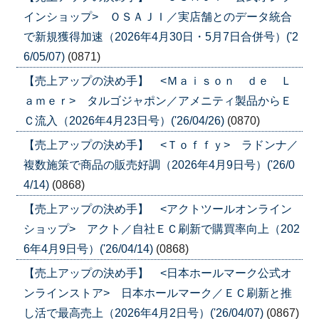
インショップ> ＯＳＡＪＩ／実店舗とのデータ統合
で新規獲得加速（2026年4月30日・5月7日合併号）('2
6/05/07)
(0871)
【売上アップの決め手】 <Ｍａｉｓｏｎ ｄｅ Ｌ
ａｍｅｒ> タルゴジャポン／アメニティ製品からＥ
Ｃ流入（2026年4月23日号）('26/04/26)
(0870)
【売上アップの決め手】 <Ｔｏｆｆｙ> ラドンナ／
複数施策で商品の販売好調（2026年4月9日号）('26/0
4/14)
(0868)
【売上アップの決め手】 <アクトツールオンライン
ショップ> アクト／自社ＥＣ刷新で購買率向上（202
6年4月9日号）('26/04/14)
(0868)
【売上アップの決め手】 <日本ホールマーク公式オ
ンラインストア> 日本ホールマーク／ＥＣ刷新と推
し活で最高売上（2026年4月2日号）('26/04/07)
(0867)