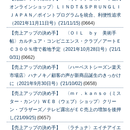
オンラインショップ〉ＬＩＮＤＴ＆ＳＰＲＵＮＧＬＩ
ＪＡＰＡＮ／ポイントプログラムを統合、利便性追求
（2021年11月11日号）('21/11/15)
(0664)
【売上アップの決め手】 〈ＯＩＬ ｂｙ 美術手
帖〉カルチュア・コンビニエンス・クラブ／アートＥ
Ｃ３００％増で着地予定（2021年10月28日号）('21/1
0/31)
(0662)
【売上アップの決め手】 〈ハーベストシーズン楽天
市場店〉ハナノキ／顧客の声が新商品誕生のきっかけ
に（2021年9月30日号）('21/10/02)
(0658)
【売上アップの決め手】 〈ｍｒ．ｋａｎｓｏ（ミス
ター・カンソ）ＷＥＢ（ウェブ）ショップ〉クリー
ン・ブラザーズ／テレビ露出がＥＣ売上の増加を後押
し('21/09/25)
(0657)
【売上アップの決め手】 〈ラチュナ〉エイチアイエ