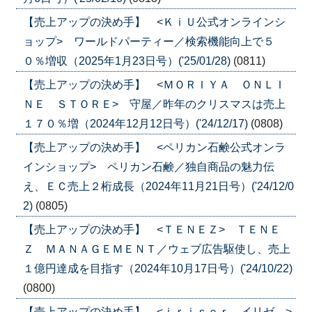
【売上アップの決め手】 <ＫｉＵ公式オンラインシ
ョップ> ワールドパーティー／検索機能向上で５
０％増収（2025年1月23日号）('25/01/28)
(0811)
【売上アップの決め手】 <ＭＯＲＩＹＡ ＯＮＬＩ
ＮＥ ＳＴＯＲＥ> 守屋／昨年のクリスマスは売上
１７０％増（2024年12月12日号）('24/12/17)
(0808)
【売上アップの決め手】 <ペリカン石鹸公式オンラ
インショップ> ペリカン石鹸／独自商品の魅力伝
え、ＥＣ売上２桁成長（2024年11月21日号）('24/12/0
2)
(0805)
【売上アップの決め手】 <ＴＥＮＥＺ> ＴＥＮＥ
Ｚ ＭＡＮＡＧＥＭＥＮＴ／ウェブ広告駆使し、売上
１億円達成を目指す（2024年10月17日号）('24/10/22)
(0800)
【売上アップの決め手】 <ｉｒｉｓｅｒ―イリゼ―>