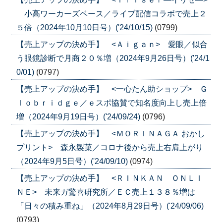
小高ワーカーズベース／ライブ配信コラボで売上２
５倍（2024年10月10日号）('24/10/15)
(0799)
【売上アップの決め手】 <Ａｉｇａｎ> 愛眼／似合
う眼鏡診断で月商２０％増（2024年9月26日号）('24/1
0/01)
(0797)
【売上アップの決め手】 <一心たん助ショップ> Ｇ
ｌｏｂｒｉｄｇｅ／ｅスポ協賛で知名度向上し売上倍
増（2024年9月19日号）('24/09/24)
(0796)
【売上アップの決め手】 <ＭＯＲＩＮＡＧＡ おかし
プリント> 森永製菓／コロナ後から売上右肩上がり
（2024年9月5日号）('24/09/10)
(0974)
【売上アップの決め手】 <ＲＩＮＫＡＮ ＯＮＬＩ
ＮＥ> 未来ガ驚喜研究所／ＥＣ売上１３８％増は
「日々の積み重ね」（2024年8月29日号）('24/09/06)
(0793)