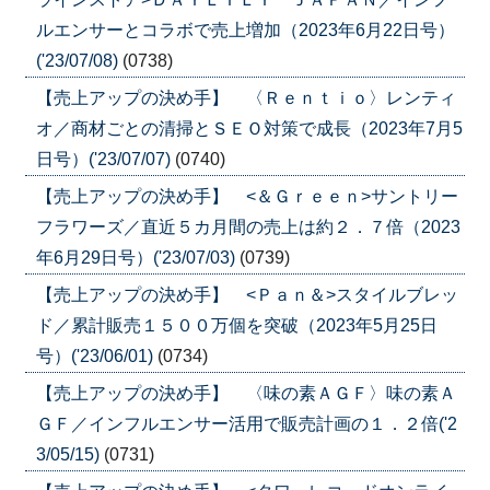
ルエンサーとコラボで売上増加（2023年6月22日号）
('23/07/08)
(0738)
【売上アップの決め手】 〈Ｒｅｎｔｉｏ〉レンティ
オ／商材ごとの清掃とＳＥＯ対策で成長（2023年7月5
日号）('23/07/07)
(0740)
【売上アップの決め手】 <＆Ｇｒｅｅｎ>サントリー
フラワーズ／直近５カ月間の売上は約２．７倍（2023
年6月29日号）('23/07/03)
(0739)
【売上アップの決め手】 <Ｐａｎ＆>スタイルブレッ
ド／累計販売１５００万個を突破（2023年5月25日
号）('23/06/01)
(0734)
【売上アップの決め手】 〈味の素ＡＧＦ〉味の素Ａ
ＧＦ／インフルエンサー活用で販売計画の１．２倍('2
3/05/15)
(0731)