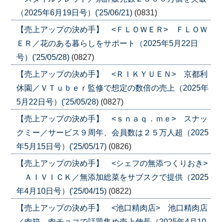
（2025年6月19日号）('25/06/21)
(0831)
【売上アップの決め手】 <ＦＬＯＷＥＲ> ＦＬＯＷ
ＥＲ／花のある暮らしをサポート（2025年5月22日
号）('25/05/28)
(0827)
【売上アップの決め手】 <ＲＩＫＹＵＥＮ> 京都利
休園／ＶＴｕｂｅｒ監修で想定の数倍の売上（2025年
5月22日号）('25/05/28)
(0827)
【売上アップの決め手】 <ｓｎａｑ．ｍｅ> スナッ
クミー／サービス９周年、会員数は２５万人超（2025
年5月15日号）('25/05/17)
(0826)
【売上アップの決め手】 <シェフの無添つくりおき>
ＡＩＶＩＣＫ／無添加総菜をサブスクで提供（2025
年4月10日号）('25/04/15)
(0822)
【売上アップの決め手】 <池口精肉店> 池口精肉店
／肉箱、肉チョコで話題集め売上伸長（2025年4月10