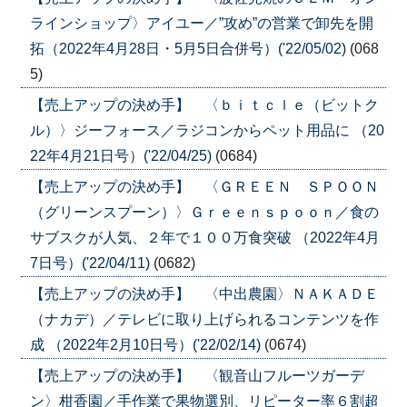
ラインショップ〉アイユー／”攻め”の営業で卸先を開
拓（2022年4月28日・5月5日合併号）('22/05/02)
(068
5)
【売上アップの決め手】 〈ｂｉｔｃｌｅ（ビットク
ル）〉ジーフォース／ラジコンからペット用品に （20
22年4月21日号）('22/04/25)
(0684)
【売上アップの決め手】 〈ＧＲＥＥＮ ＳＰＯＯＮ
（グリーンスプーン）〉Ｇｒｅｅｎｓｐｏｏｎ／食の
サブスクが人気、２年で１００万食突破 （2022年4月
7日号）('22/04/11)
(0682)
【売上アップの決め手】 〈中出農園〉ＮＡＫＡＤＥ
（ナカデ）／テレビに取り上げられるコンテンツを作
成 （2022年2月10日号）('22/02/14)
(0674)
【売上アップの決め手】 〈観音山フルーツガーデ
ン〉柑香園／手作業で果物選別、リピーター率６割超