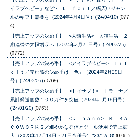
イラブベビー」など> Ｌｉｆｅｉｔ／幅広いジャン
ルのギフト需要を（2024年4月4日号）('24/04/10)
(077
4)
【売上アップの決め手】 <犬猫生活> 犬猫生活 ２
期連続の大幅増収へ（2024年3月21日号）('24/03/25)
(0772)
【売上アップの決め手】 <アイラブベビー> Ｌｉｆ
ｅｉｔ／売れ筋の決め手は「色」（2024年2月29日
号）('24/03/05)
(0769)
【売上アップの決め手】 <トイサブ！> トラーナ／
累計発送個数１００万件を突破（2024年1月18日号）
('24/01/20)
(0763)
【売上アップの決め手】 <ｋｉｂａｃｏ> ＫＩＢＡ
ＣＯＷＯＲＫＳ／細やかな発信とツール活用で売上拡
大（2023年12月14日・21日合併号）('23/12/18)
(0761)