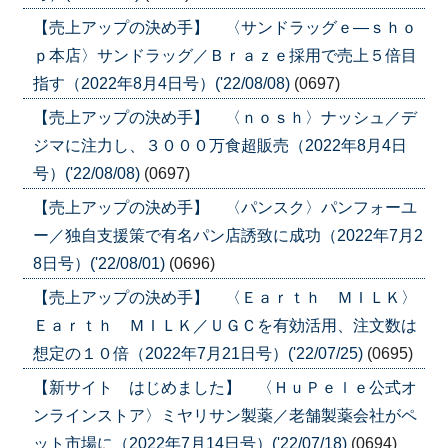
【売上アップの決め手】 〈サンドラッグｅ―ｓｈｏ
ｐ本店〉サンドラッグ／Ｂｒａｚｅ採用で売上５倍目
指す（2022年8月4日号）('22/08/08)
(0697)
【売上アップの決め手】 〈ｎｏｓｈ〉ナッシュ／デ
ジマに注力し、３０００万食超販売（2022年8月4日
号）('22/08/08)
(0697)
【売上アップの決め手】 〈パンスク〉パンフォーユ
ー／独自支援策で有名パン店誘致に成功（2022年7月2
8日号）('22/08/01)
(0696)
【売上アップの決め手】 〈Ｅａｒｔｈ ＭＩＬＫ〉
Ｅａｒｔｈ ＭＩＬＫ／ＵＧＣを有効活用、注文数は
想定の１０倍（2022年7月21日号）('22/07/25)
(0695)
【新サイト はじめました】 〈ＨｕＰｅｌｅ公式オ
ンラインストア〉ミヤリサン製薬／老舗製薬会社がペ
ット市場に（2022年7月14日号）('22/07/18)
(0694)