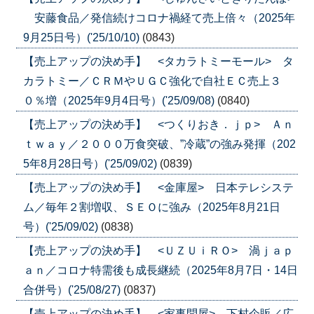
安藤食品／発信続けコロナ禍経て売上倍々（2025年
9月25日号）('25/10/10)
(0843)
【売上アップの決め手】 <タカラトミーモール> タ
カラトミー／ＣＲＭやＵＧＣ強化で自社ＥＣ売上３
０％増（2025年9月4日号）('25/09/08)
(0840)
【売上アップの決め手】 <つくりおき．ｊｐ> Ａｎ
ｔｗａｙ／２０００万食突破、”冷蔵”の強み発揮（202
5年8月28日号）('25/09/02)
(0839)
【売上アップの決め手】 <金庫屋> 日本テレシステ
ム／毎年２割増収、ＳＥＯに強み（2025年8月21日
号）('25/09/02)
(0838)
【売上アップの決め手】 <ＵＺＵｉＲＯ> 渦ｊａｐ
ａｎ／コロナ特需後も成長継続（2025年8月7日・14日
合併号）('25/08/27)
(0837)
【売上アップの決め手】 <家事問屋> 下村企販／広