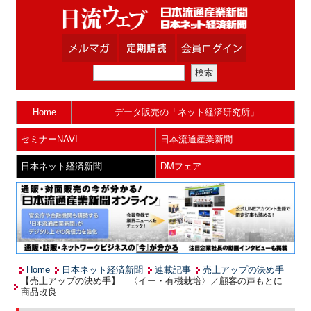
Home
データ販売の「ネット経済研究所」
セミナーNAVI
日本流通産業新聞
日本ネット経済新聞
DMフェア
Home
日本ネット経済新聞
連載記事
売上アップの決め手
【売上アップの決め手】 〈イー・有機栽培〉／顧客の声もとに
商品改良