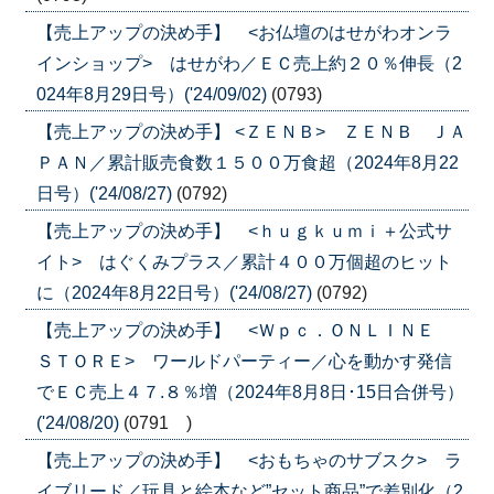
【売上アップの決め手】 <お仏壇のはせがわオンラ
インショップ> はせがわ／ＥＣ売上約２０％伸長（2
024年8月29日号）('24/09/02)
(0793)
【売上アップの決め手】 <ＺＥＮＢ> ＺＥＮＢ ＪＡ
ＰＡＮ／累計販売食数１５００万食超（2024年8月22
日号）('24/08/27)
(0792)
【売上アップの決め手】 <ｈｕｇｋｕｍｉ＋公式サ
イト> はぐくみプラス／累計４００万個超のヒット
に（2024年8月22日号）('24/08/27)
(0792)
【売上アップの決め手】 <Ｗｐｃ．ＯＮＬＩＮＥ
ＳＴＯＲＥ> ワールドパーティー／心を動かす発信
でＥＣ売上４７.８％増（2024年8月8日･15日合併号）
('24/08/20)
(0791 )
【売上アップの決め手】 <おもちゃのサブスク> ラ
イブリード／玩具と絵本など”セット商品”で差別化（2