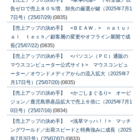
告ゼロで売上８０％増、卸先の厳選が鍵（2025年7月1
7日号）('25/07/29)
(0835)
【売上アップの決め手】 <ＢＥＡＷ．> ｎａｔｕｒ
ａｌ ｔｅｃｈ／顧客層の変更やオフライン展開で成
長('25/07/22)
(0835)
【売上アップの決め手】 <パソコン（ＰＣ）通販の
マウスコンピューター公式サイト> マウスコンピュ
ーター／オウンドメディアからの流入拡大（2025年7
月17日号）('25/07/20)
(0835)
【売上アップの決め手】 <かごしまぐるり> オービ
ジョン／鹿児島県産品拡大で売上６倍に（2025年7月1
0日号）('25/07/16)
(0834)
【売上アップの決め手】 <浅草マッハ！！> マッチ
ングワールド／出荷スピードと特典強みに成長（2025
年7月3日号）('25/07/07)
(0833)