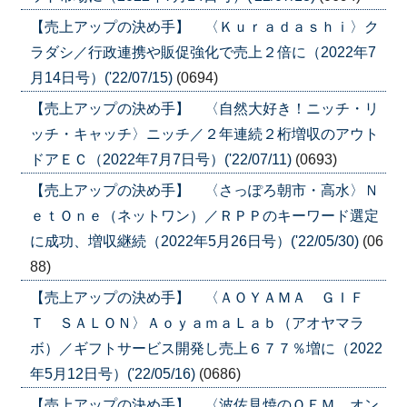
【売上アップの決め手】 〈Ｋｕｒａｄａｓｈｉ〉ク
ラダシ／行政連携や販促強化で売上２倍に（2022年7
月14日号）('22/07/15)
(0694)
【売上アップの決め手】 〈自然大好き！ニッチ・リ
ッチ・キャッチ〉ニッチ／２年連続２桁増収のアウト
ドアＥＣ（2022年7月7日号）('22/07/11)
(0693)
【売上アップの決め手】 〈さっぽろ朝市・高水〉Ｎ
ｅｔＯｎｅ（ネットワン）／ＲＰＰのキーワード選定
に成功、増収継続（2022年5月26日号）('22/05/30)
(06
88)
【売上アップの決め手】 〈ＡＯＹＡＭＡ ＧＩＦ
Ｔ ＳＡＬＯＮ〉ＡｏｙａｍａＬａｂ（アオヤマラ
ボ）／ギフトサービス開発し売上６７７％増に（2022
年5月12日号）('22/05/16)
(0686)
【売上アップの決め手】 〈波佐見焼のＯＥＭ オン