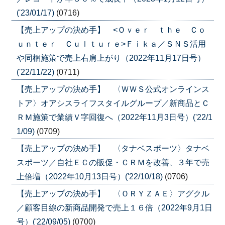
('23/01/17)
(0716)
【売上アップの決め手】 <Ｏｖｅｒ ｔｈｅ Ｃｏ
ｕｎｔｅｒ Ｃｕｌｔｕｒｅ>Ｆｉｋａ／ＳＮＳ活用
や同梱施策で売上右肩上がり（2022年11月17日号）
('22/11/22)
(0711)
【売上アップの決め手】 〈ＷＷＳ公式オンラインス
トア〉オアシスライフスタイルグループ／新商品とＣ
ＲＭ施策で業績Ｖ字回復へ（2022年11月3日号）('22/1
1/09)
(0709)
【売上アップの決め手】 〈タナベスポーツ〉タナベ
スポーツ／自社ＥＣの販促・ＣＲＭを改善、３年で売
上倍増（2022年10月13日号）('22/10/18)
(0706)
【売上アップの決め手】 〈ＯＲＹＺＡＥ〉アグクル
／顧客目線の新商品開発で売上１６倍（2022年9月1日
号）('22/09/05)
(0700)