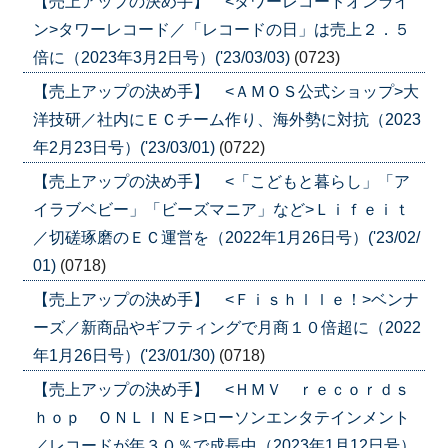
【売上アップの決め手】 <タワーレコードオンライ
ン>タワーレコード／「レコードの日」は売上２．５
倍に（2023年3月2日号）('23/03/03)
(0723)
【売上アップの決め手】 <ＡＭＯＳ公式ショップ>大
洋技研／社内にＥＣチーム作り、海外勢に対抗（2023
年2月23日号）('23/03/01)
(0722)
【売上アップの決め手】 <「こどもと暮らし」「ア
イラブベビー」「ビーズマニア」など>Ｌｉｆｅｉｔ
／切磋琢磨のＥＣ運営を（2022年1月26日号）('23/02/
01)
(0718)
【売上アップの決め手】 <Ｆｉｓｈｌｌｅ！>ベンナ
ーズ／新商品やギフティングで月商１０倍超に（2022
年1月26日号）('23/01/30)
(0718)
【売上アップの決め手】 <ＨＭＶ ｒｅｃｏｒｄｓ
ｈｏｐ ＯＮＬＩＮＥ>ローソンエンタテインメント
／レコードが年３０％で成長中（2023年1月12日号）