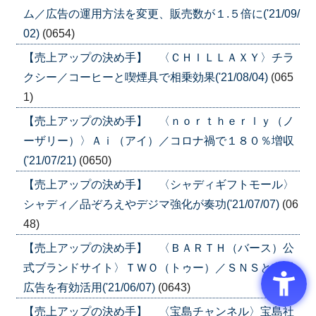
ム／広告の運用方法を変更、販売数が１.５倍に('21/09/
02)
(0654)
【売上アップの決め手】 〈ＣＨＩＬＬＡＸＹ〉チラ
クシー／コーヒーと喫煙具で相乗効果('21/08/04)
(065
1)
【売上アップの決め手】 〈ｎｏｒｔｈｅｒｌｙ（ノ
ーザリー）〉Ａｉ（アイ）／コロナ禍で１８０％増収
('21/07/21)
(0650)
【売上アップの決め手】 〈シャディギフトモール〉
シャディ／品ぞろえやデジマ強化が奏功('21/07/07)
(06
48)
【売上アップの決め手】 〈ＢＡＲＴＨ（バース）公
式ブランドサイト〉ＴＷＯ（トゥー）／ＳＮＳと交通
広告を有効活用('21/06/07)
(0643)
【売上アップの決め手】 〈宝島チャンネル〉宝島社