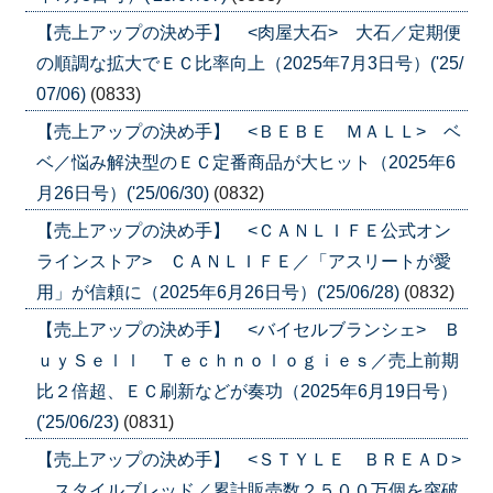
【売上アップの決め手】 <肉屋大石> 大石／定期便
の順調な拡大でＥＣ比率向上（2025年7月3日号）('25/
07/06)
(0833)
【売上アップの決め手】 <ＢＥＢＥ ＭＡＬＬ> ベ
ベ／悩み解決型のＥＣ定番商品が大ヒット（2025年6
月26日号）('25/06/30)
(0832)
【売上アップの決め手】 <ＣＡＮＬＩＦＥ公式オン
ラインストア> ＣＡＮＬＩＦＥ／「アスリートが愛
用」が信頼に（2025年6月26日号）('25/06/28)
(0832)
【売上アップの決め手】 <バイセルブランシェ> Ｂ
ｕｙＳｅｌｌ Ｔｅｃｈｎｏｌｏｇｉｅｓ／売上前期
比２倍超、ＥＣ刷新などが奏功（2025年6月19日号）
('25/06/23)
(0831)
【売上アップの決め手】 <ＳＴＹＬＥ ＢＲＥＡＤ>
スタイルブレッド／累計販売数２５００万個を突破