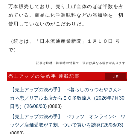
万本販売しており、売り上げ全体のほぼ半数を占
めている。商品に化学調味料などの添加物を一切
使用していないのがこだわりだ。
（続きは、「日本流通産業新聞」１月１０日 号
で）
記事は取材・執筆時の情報で、現在は異なる場合があります。
売上アップの決め手 連載記事
List
【売上アップの決め手】 <暮らしのうつわやさん>
カネ忠／リアル出店からＥＣ多数流入（2026年7月30
日号）('26/08/03)
(0883)
【売上アップの決め手】 <ワッツ オンライン> ワ
ッツ／店舗受取が７割、ついで買いを誘発('26/08/03)
(0883)