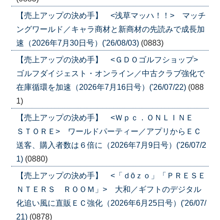
【売上アップの決め手】 <浅草マッハ！！> マッチ
ングワールド／キャラ商材と新商材の先読みで成長加
速（2026年7月30日号）('26/08/03)
(0883)
【売上アップの決め手】 <ＧＤＯゴルフショップ>
ゴルフダイジェスト・オンライン／中古クラブ強化で
在庫循環を加速（2026年7月16日号）('26/07/22)
(088
1)
【売上アップの決め手】 <Ｗｐｃ．ＯＮＬＩＮＥ
ＳＴＯＲＥ> ワールドパーティー／アプリからＥＣ
送客、購入者数は６倍に（2026年7月9日号）('26/07/2
1)
(0880)
【売上アップの決め手】 <「ｄōｚｏ」「ＰＲＥＳＥ
ＮＴＥＲＳ ＲＯＯＭ」> 大和／ギフトのデジタル
化追い風に直販ＥＣ強化（2026年6月25日号）('26/07/
21)
(0878)