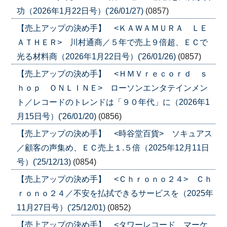
功（2026年1月22日号）('26/01/27)
(0857)
【売上アップの決め手】 <ＫＡＷＡＭＵＲＡ ＬＥ
ＡＴＨＥＲ> 川村通商／５年で売上９倍超、ＥＣで
光る材料商（2026年1月22日号）('26/01/26)
(0857)
【売上アップの決め手】 <ＨＭＶｒｅｃｏｒｄ ｓ
ｈｏｐ ＯＮＬＩＮＥ> ローソンエンタテインメン
ト／レコードのトレンドは「９０年代」に（2026年1
月15日号）('26/01/20)
(0856)
【売上アップの決め手】 <時谷堂百貨> ソキュアス
／顧客の声集め、ＥＣ売上１.５倍（2025年12月11日
号）('25/12/13)
(0854)
【売上アップの決め手】 <Ｃｈｒｏｎｏ２４> Ｃｈ
ｒｏｎｏ２４／不安を払拭できるサービスを（2025年
11月27日号）('25/12/01)
(0852)
【売上アップの決め手】 <タワーレコード マーケ