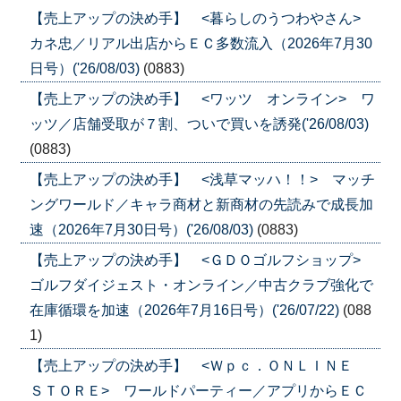
【売上アップの決め手】 <暮らしのうつわやさん>
カネ忠／リアル出店からＥＣ多数流入（2026年7月30
日号）('26/08/03)
(0883)
【売上アップの決め手】 <ワッツ オンライン> ワ
ッツ／店舗受取が７割、ついで買いを誘発('26/08/03)
(0883)
【売上アップの決め手】 <浅草マッハ！！> マッチ
ングワールド／キャラ商材と新商材の先読みで成長加
速（2026年7月30日号）('26/08/03)
(0883)
【売上アップの決め手】 <ＧＤＯゴルフショップ>
ゴルフダイジェスト・オンライン／中古クラブ強化で
在庫循環を加速（2026年7月16日号）('26/07/22)
(088
1)
【売上アップの決め手】 <Ｗｐｃ．ＯＮＬＩＮＥ
ＳＴＯＲＥ> ワールドパーティー／アプリからＥＣ