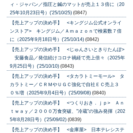
ィ・ジャパン／指圧と鍼のマットが売上１３倍に（20
25年10月23日号）('25/10/25)
(0847)
【売上アップの決め手】 <キングジム公式オンライ
ンストア> キングジム／Ａｍａｚｏｎで検索数７倍
に（2025年9月18日号）('25/10/14)
(0842)
【売上アップの決め手】 <じゅんさいときりたんぽ>
安藤食品／発信続けコロナ禍経て売上倍々（2025年
9月25日号）('25/10/10)
(0843)
【売上アップの決め手】 <タカラトミーモール> タ
カラトミー／ＣＲＭやＵＧＣ強化で自社ＥＣ売上３
０％増（2025年9月4日号）('25/09/08)
(0840)
【売上アップの決め手】 <つくりおき．ｊｐ> Ａｎ
ｔｗａｙ／２０００万食突破、”冷蔵”の強み発揮（202
5年8月28日号）('25/09/02)
(0839)
【売上アップの決め手】 <金庫屋> 日本テレシステ