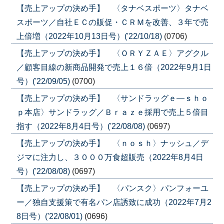
【売上アップの決め手】 〈タナベスポーツ〉タナベ
スポーツ／自社ＥＣの販促・ＣＲＭを改善、３年で売
上倍増（2022年10月13日号）('22/10/18)
(0706)
【売上アップの決め手】 〈ＯＲＹＺＡＥ〉アグクル
／顧客目線の新商品開発で売上１６倍（2022年9月1日
号）('22/09/05)
(0700)
【売上アップの決め手】 〈サンドラッグｅ―ｓｈｏ
ｐ本店〉サンドラッグ／Ｂｒａｚｅ採用で売上５倍目
指す（2022年8月4日号）('22/08/08)
(0697)
【売上アップの決め手】 〈ｎｏｓｈ〉ナッシュ／デ
ジマに注力し、３０００万食超販売（2022年8月4日
号）('22/08/08)
(0697)
【売上アップの決め手】 〈パンスク〉パンフォーユ
ー／独自支援策で有名パン店誘致に成功（2022年7月2
8日号）('22/08/01)
(0696)