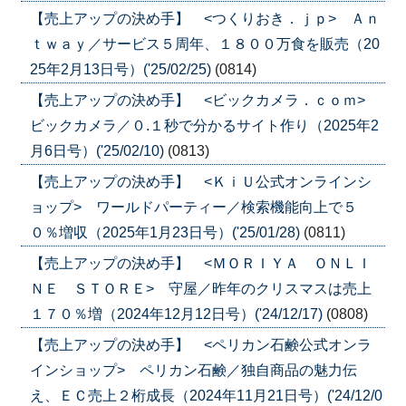
【売上アップの決め手】 <つくりおき．ｊｐ> Ａｎ
ｔｗａｙ／サービス５周年、１８００万食を販売（20
25年2月13日号）('25/02/25)
(0814)
【売上アップの決め手】 <ビックカメラ．ｃｏｍ>
ビックカメラ／０.１秒で分かるサイト作り（2025年2
月6日号）('25/02/10)
(0813)
【売上アップの決め手】 <ＫｉＵ公式オンラインシ
ョップ> ワールドパーティー／検索機能向上で５
０％増収（2025年1月23日号）('25/01/28)
(0811)
【売上アップの決め手】 <ＭＯＲＩＹＡ ＯＮＬＩ
ＮＥ ＳＴＯＲＥ> 守屋／昨年のクリスマスは売上
１７０％増（2024年12月12日号）('24/12/17)
(0808)
【売上アップの決め手】 <ペリカン石鹸公式オンラ
インショップ> ペリカン石鹸／独自商品の魅力伝
え、ＥＣ売上２桁成長（2024年11月21日号）('24/12/0