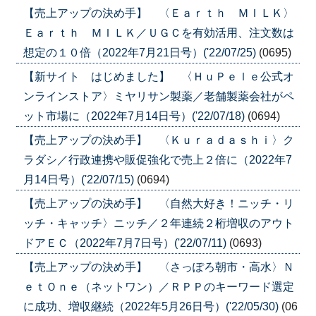
【売上アップの決め手】 〈Ｅａｒｔｈ ＭＩＬＫ〉
Ｅａｒｔｈ ＭＩＬＫ／ＵＧＣを有効活用、注文数は
想定の１０倍（2022年7月21日号）('22/07/25)
(0695)
【新サイト はじめました】 〈ＨｕＰｅｌｅ公式オ
ンラインストア〉ミヤリサン製薬／老舗製薬会社がペ
ット市場に（2022年7月14日号）('22/07/18)
(0694)
【売上アップの決め手】 〈Ｋｕｒａｄａｓｈｉ〉ク
ラダシ／行政連携や販促強化で売上２倍に（2022年7
月14日号）('22/07/15)
(0694)
【売上アップの決め手】 〈自然大好き！ニッチ・リ
ッチ・キャッチ〉ニッチ／２年連続２桁増収のアウト
ドアＥＣ（2022年7月7日号）('22/07/11)
(0693)
【売上アップの決め手】 〈さっぽろ朝市・高水〉Ｎ
ｅｔＯｎｅ（ネットワン）／ＲＰＰのキーワード選定
に成功、増収継続（2022年5月26日号）('22/05/30)
(06