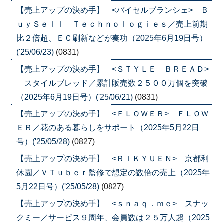
【売上アップの決め手】 <バイセルブランシェ> Ｂ
ｕｙＳｅｌｌ Ｔｅｃｈｎｏｌｏｇｉｅｓ／売上前期
比２倍超、ＥＣ刷新などが奏功（2025年6月19日号）
('25/06/23)
(0831)
【売上アップの決め手】 <ＳＴＹＬＥ ＢＲＥＡＤ>
スタイルブレッド／累計販売数２５００万個を突破
（2025年6月19日号）('25/06/21)
(0831)
【売上アップの決め手】 <ＦＬＯＷＥＲ> ＦＬＯＷ
ＥＲ／花のある暮らしをサポート（2025年5月22日
号）('25/05/28)
(0827)
【売上アップの決め手】 <ＲＩＫＹＵＥＮ> 京都利
休園／ＶＴｕｂｅｒ監修で想定の数倍の売上（2025年
5月22日号）('25/05/28)
(0827)
【売上アップの決め手】 <ｓｎａｑ．ｍｅ> スナッ
クミー／サービス９周年、会員数は２５万人超（2025