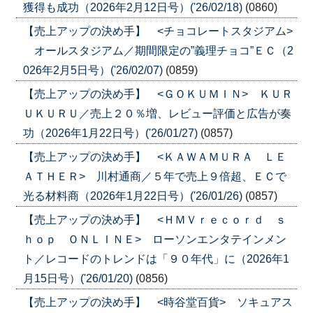
獲得も成功（2026年2月12日号）('26/02/18)
(0860)
【売上アップの決め手】 <チョコレートスタジアム>
オールスタジアム／期間限定の”義理チョコ”ＥＣ（2
026年2月5日号）('26/02/07)
(0859)
【売上アップの決め手】 <ＧＯＫＵＭＩＮ> ＫＵＲ
ＵＫＵＲＵ／売上２０％増、レビュー評価と広告が奏
功（2026年1月22日号）('26/01/27)
(0857)
【売上アップの決め手】 <ＫＡＷＡＭＵＲＡ ＬＥ
ＡＴＨＥＲ> 川村通商／５年で売上９倍超、ＥＣで
光る材料商（2026年1月22日号）('26/01/26)
(0857)
【売上アップの決め手】 <ＨＭＶｒｅｃｏｒｄ ｓ
ｈｏｐ ＯＮＬＩＮＥ> ローソンエンタテインメン
ト／レコードのトレンドは「９０年代」に（2026年1
月15日号）('26/01/20)
(0856)
【売上アップの決め手】 <時谷堂百貨> ソキュアス