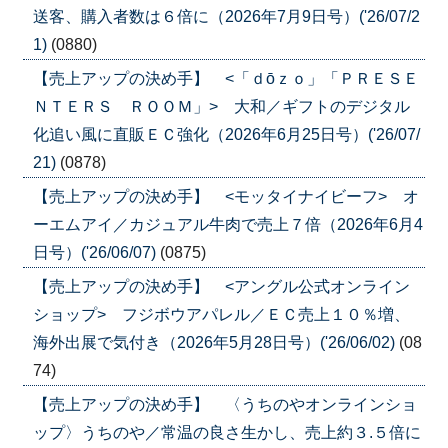
送客、購入者数は６倍に（2026年7月9日号）('26/07/2
1)
(0880)
【売上アップの決め手】 <「ｄōｚｏ」「ＰＲＥＳＥ
ＮＴＥＲＳ ＲＯＯＭ」> 大和／ギフトのデジタル
化追い風に直販ＥＣ強化（2026年6月25日号）('26/07/
21)
(0878)
【売上アップの決め手】 <モッタイナイビーフ> オ
ーエムアイ／カジュアル牛肉で売上７倍（2026年6月4
日号）('26/06/07)
(0875)
【売上アップの決め手】 <アングル公式オンライン
ショップ> フジボウアパレル／ＥＣ売上１０％増、
海外出展で気付き（2026年5月28日号）('26/06/02)
(08
74)
【売上アップの決め手】 〈うちのやオンラインショ
ップ〉うちのや／常温の良さ生かし、売上約３.５倍に