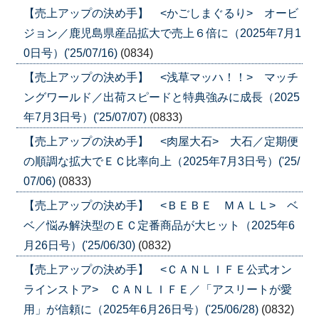
【売上アップの決め手】 <かごしまぐるり> オービ
ジョン／鹿児島県産品拡大で売上６倍に（2025年7月1
0日号）('25/07/16)
(0834)
【売上アップの決め手】 <浅草マッハ！！> マッチ
ングワールド／出荷スピードと特典強みに成長（2025
年7月3日号）('25/07/07)
(0833)
【売上アップの決め手】 <肉屋大石> 大石／定期便
の順調な拡大でＥＣ比率向上（2025年7月3日号）('25/
07/06)
(0833)
【売上アップの決め手】 <ＢＥＢＥ ＭＡＬＬ> ベ
ベ／悩み解決型のＥＣ定番商品が大ヒット（2025年6
月26日号）('25/06/30)
(0832)
【売上アップの決め手】 <ＣＡＮＬＩＦＥ公式オン
ラインストア> ＣＡＮＬＩＦＥ／「アスリートが愛
用」が信頼に（2025年6月26日号）('25/06/28)
(0832)