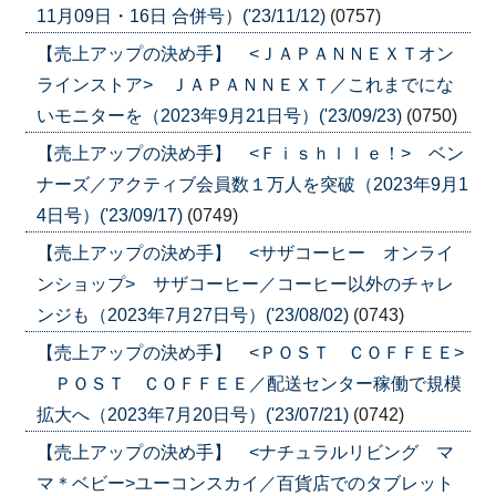
11月09日・16日 合併号）('23/11/12)
(0757)
【売上アップの決め手】 <ＪＡＰＡＮＮＥＸＴオン
ラインストア> ＪＡＰＡＮＮＥＸＴ／これまでにな
いモニターを（2023年9月21日号）('23/09/23)
(0750)
【売上アップの決め手】 <Ｆｉｓｈｌｌｅ！> ベン
ナーズ／アクティブ会員数１万人を突破（2023年9月1
4日号）('23/09/17)
(0749)
【売上アップの決め手】 <サザコーヒー オンライ
ンショップ> サザコーヒー／コーヒー以外のチャレ
ンジも（2023年7月27日号）('23/08/02)
(0743)
【売上アップの決め手】 <ＰＯＳＴ ＣＯＦＦＥＥ>
ＰＯＳＴ ＣＯＦＦＥＥ／配送センター稼働で規模
拡大へ（2023年7月20日号）('23/07/21)
(0742)
【売上アップの決め手】 <ナチュラルリビング マ
マ＊ベビー>ユーコンスカイ／百貨店でのタブレット