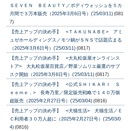
ＳＥＶＥＮ ＢＥＡＵＴＹ／ボディウォッシュを５カ
月間で３万本販売（2025年3月6日号）('25/03/11)
(081
7)
【売上アップの決め手】 <ＴＡＫＵＮＡＢＥ> アミ
ュゼホールディングス／モツ鍋がＳＮＳで話題広まる
（2025年3月6日号）('25/03/11)
(0817)
【売上アップの決め手】 <大丸松坂屋オンラインス
トア> 大丸松坂屋百貨店／野菜ソムリエ厳選のサブ
スク開始（2025年3月6日号）('25/03/11)
(0817)
【売上アップの決め手】 <公式ＳＨＩＫＡＲＩ Ｓ
ｅｅｍｅ．> 長寿乃里／限定販売戦略で１４０万個
超販売（2025年2月27日号）('25/03/04)
(0816)
【売上アップの決め手】 <犬猫生活> 犬猫生活／Ｅ
Ｃ利用者３０万人超に（2025年2月27日号）('25/03/0
4)
(0816)