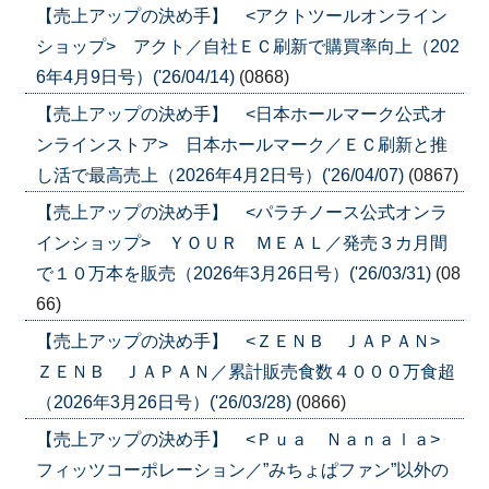
【売上アップの決め手】 <アクトツールオンライン
ショップ> アクト／自社ＥＣ刷新で購買率向上（202
6年4月9日号）('26/04/14)
(0868)
【売上アップの決め手】 <日本ホールマーク公式オ
ンラインストア> 日本ホールマーク／ＥＣ刷新と推
し活で最高売上（2026年4月2日号）('26/04/07)
(0867)
【売上アップの決め手】 <パラチノース公式オンラ
インショップ> ＹＯＵＲ ＭＥＡＬ／発売３カ月間
で１０万本を販売（2026年3月26日号）('26/03/31)
(08
66)
【売上アップの決め手】 <ＺＥＮＢ ＪＡＰＡＮ>
ＺＥＮＢ ＪＡＰＡＮ／累計販売食数４０００万食超
（2026年3月26日号）('26/03/28)
(0866)
【売上アップの決め手】 <Ｐｕａ Ｎａｎａｌａ>
フィッツコーポレーション／”みちょぱファン”以外の