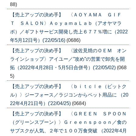
88)
【売上アップの決め手】 〈ＡＯＹＡＭＡ ＧＩＦ
Ｔ ＳＡＬＯＮ〉ＡｏｙａｍａＬａｂ（アオヤマラ
ボ）／ギフトサービス開発し売上６７７％増に（2022
年5月12日号）('22/05/16)
(0686)
【売上アップの決め手】 〈波佐見焼のＯＥＭ オン
ラインショップ〉アイユー／”攻め”の営業で卸先を開
拓（2022年4月28日・5月5日合併号）('22/05/02)
(068
5)
【売上アップの決め手】 〈ｂｉｔｃｌｅ（ビットク
ル）〉ジーフォース／ラジコンからペット用品に （20
22年4月21日号）('22/04/25)
(0684)
【売上アップの決め手】 〈ＧＲＥＥＮ ＳＰＯＯＮ
（グリーンスプーン）〉Ｇｒｅｅｎｓｐｏｏｎ／食の
サブスクが人気、２年で１００万食突破 （2022年4月