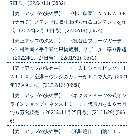
7日号）('22/04/11)
(0682)
【売上アップの決め手】 〈中出農園〉ＮＡＫＡＤＥ
（ナカデ）／テレビに取り上げられるコンテンツを作
成 （2022年2月10日号）('22/02/14)
(0674)
【売上アップの決め手】 〈観音山フルーツガーデ
ン〉柑香園／手作業で果物選別、リピーター率６割超
（2022年1月27日号）('22/01/31)
(0672)
【売上アップの決め手】 〈ＪＡＬショッピング〉Ｊ
ＡＬＵＸ／空港ラウンジのカレーがＥＣで人気（2021
年12月9日号）('21/12/13)
(0668)
【売上アップの決め手】 〈ネクストミーツ公式オン
ラインショップ〉ネクストミーツ／代替肉を１６カ月
で５万食販売 （2021年11月25日号）('21/11/29)
(066
6)
【売上アップの決め手】 〈風味絶佳．山陰〉Ｉ．