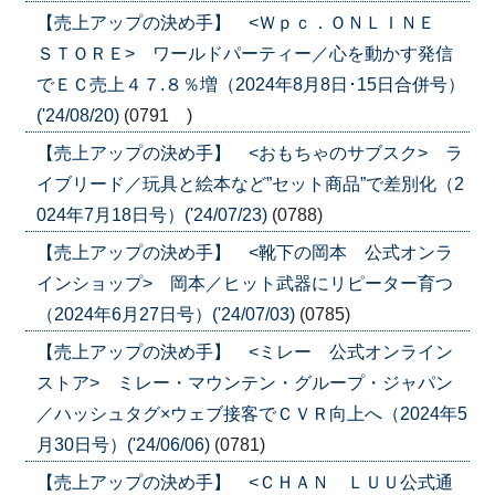
【売上アップの決め手】 <Ｗｐｃ．ＯＮＬＩＮＥ
ＳＴＯＲＥ> ワールドパーティー／心を動かす発信
でＥＣ売上４７.８％増（2024年8月8日･15日合併号）
('24/08/20)
(0791 )
【売上アップの決め手】 <おもちゃのサブスク> ラ
イブリード／玩具と絵本など”セット商品”で差別化（2
024年7月18日号）('24/07/23)
(0788)
【売上アップの決め手】 <靴下の岡本 公式オンラ
インショップ> 岡本／ヒット武器にリピーター育つ
（2024年6月27日号）('24/07/03)
(0785)
【売上アップの決め手】 <ミレー 公式オンライン
ストア> ミレー・マウンテン・グループ・ジャパン
／ハッシュタグ×ウェブ接客でＣＶＲ向上へ（2024年5
月30日号）('24/06/06)
(0781)
【売上アップの決め手】 <ＣＨＡＮ ＬＵＵ公式通