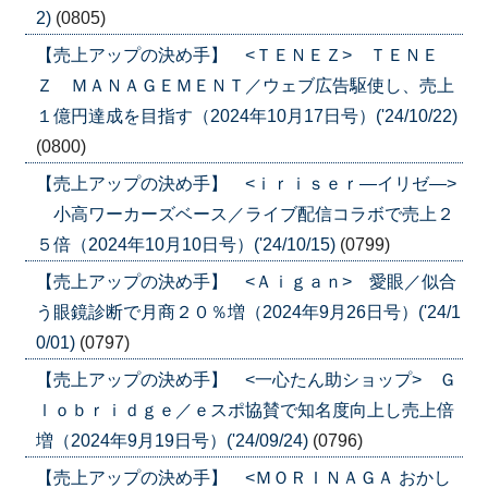
2)
(0805)
【売上アップの決め手】 <ＴＥＮＥＺ> ＴＥＮＥ
Ｚ ＭＡＮＡＧＥＭＥＮＴ／ウェブ広告駆使し、売上
１億円達成を目指す（2024年10月17日号）('24/10/22)
(0800)
【売上アップの決め手】 <ｉｒｉｓｅｒ―イリゼ―>
小高ワーカーズベース／ライブ配信コラボで売上２
５倍（2024年10月10日号）('24/10/15)
(0799)
【売上アップの決め手】 <Ａｉｇａｎ> 愛眼／似合
う眼鏡診断で月商２０％増（2024年9月26日号）('24/1
0/01)
(0797)
【売上アップの決め手】 <一心たん助ショップ> Ｇ
ｌｏｂｒｉｄｇｅ／ｅスポ協賛で知名度向上し売上倍
増（2024年9月19日号）('24/09/24)
(0796)
【売上アップの決め手】 <ＭＯＲＩＮＡＧＡ おかし