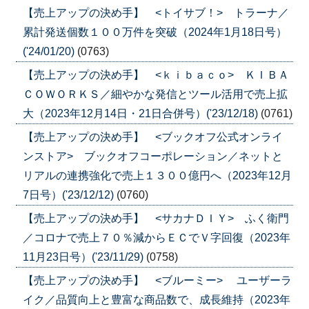
【売上アップの決め手】 <トイサブ！> トラーナ／
累計発送個数１００万件を突破（2024年1月18日号）
('24/01/20)
(0763)
【売上アップの決め手】 <ｋｉｂａｃｏ> ＫＩＢＡ
ＣＯＷＯＲＫＳ／細やかな発信とツール活用で売上拡
大（2023年12月14日・21日合併号）('23/12/18)
(0761)
【売上アップの決め手】 <ブックオフ公式オンライ
ンストア> ブックオフコーポレーション／ネットと
リアルの連携強化で売上１３００億円へ（2023年12月
7日号）('23/12/12)
(0760)
【売上アップの決め手】 <サカナＤＩＹ> ふく衛門
／コロナで売上７０％減からＥＣでＶ字回復（2023年
11月23日号）('23/11/29)
(0758)
【売上アップの決め手】 <ブルーミー> ユーザーラ
イク／品質向上と豊富な商品数で、成長維持（2023年