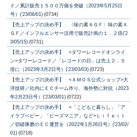
ド／累計販売１５００万個を突破（2023年5月25日
号）('23/06/01)
(0734)
【売上アップの決め手】 〈味の素ＡＧＦ〉味の素Ａ
ＧＦ／インフルエンサー活用で販売計画の１．２倍('2
3/05/15)
(0731)
【売上アップの決め手】 <タワーレコードオンライ
ン>タワーレコード／「レコードの日」は売上２．５
倍に（2023年3月2日号）('23/03/03)
(0723)
【売上アップの決め手】 <ＡＭＯＳ公式ショップ>大
洋技研／社内にＥＣチーム作り、海外勢に対抗（2023
年2月23日号）('23/03/01)
(0722)
【売上アップの決め手】 <「こどもと暮らし」「ア
イラブベビー」「ビーズマニア」など>Ｌｉｆｅｉｔ
／切磋琢磨のＥＣ運営を（2022年1月26日号）('23/02/
01)
(0718)