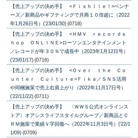
【売上アップの決め手】 <Ｆｉｓｈｌｌｅ！>ベンナ
ーズ／新商品やギフティングで月商１０倍超に（2022
年1月26日号）('23/01/30)
(0718)
【売上アップの決め手】 <ＨＭＶ ｒｅｃｏｒｄｓ
ｈｏｐ ＯＮＬＩＮＥ>ローソンエンタテインメント
／レコードが年３０％で成長中（2023年1月12日号）
('23/01/17)
(0716)
【売上アップの決め手】 <Ｏｖｅｒ ｔｈｅ Ｃｏ
ｕｎｔｅｒ Ｃｕｌｔｕｒｅ>Ｆｉｋａ／ＳＮＳ活用
や同梱施策で売上右肩上がり（2022年11月17日号）
('22/11/22)
(0711)
【売上アップの決め手】 〈ＷＷＳ公式オンラインス
トア〉オアシスライフスタイルグループ／新商品とＣ
ＲＭ施策で業績Ｖ字回復へ（2022年11月3日号）('22/1
1/09)
(0709)