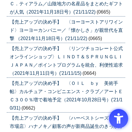
Ｃ．ティアラム／山陰地方の名産品をまとめたギフト
が人気（2021年11月18日号）('21/11/22)
(0665)
【売上アップの決め手】 〈ヨーヨーストアリワイン
ド〉ヨーヨーカンパニー／「懐かしさ」が親世代を直
撃 （2021年11月18日号）('21/11/22)
(0665)
【売上アップの決め手】 〈リンツチョコレート公式
オンラインショップ〉ＬＩＮＤＴ＆ＳＰＲＵＮＧＬＩ
ＪＡＰＡＮ／ポイントプログラムを統合、利便性追求
（2021年11月11日号）('21/11/15)
(0664)
【売上アップの決め手】 〈ＯＩＬ ｂｙ 美術手
帖〉カルチュア・コンビニエンス・クラブ／アートＥ
Ｃ３００％増で着地予定（2021年10月28日号）('21/1
0/31)
(0662)
【売上アップの決め手】 〈ハーベストシーズン楽天
市場店〉ハナノキ／顧客の声が新商品誕生のきっかけ