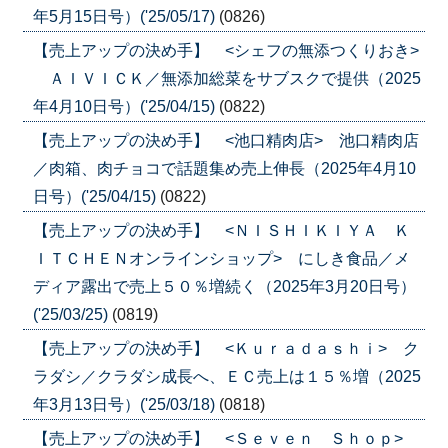
年5月15日号）('25/05/17)
(0826)
【売上アップの決め手】 <シェフの無添つくりおき>
ＡＩＶＩＣＫ／無添加総菜をサブスクで提供（2025
年4月10日号）('25/04/15)
(0822)
【売上アップの決め手】 <池口精肉店> 池口精肉店
／肉箱、肉チョコで話題集め売上伸長（2025年4月10
日号）('25/04/15)
(0822)
【売上アップの決め手】 <ＮＩＳＨＩＫＩＹＡ Ｋ
ＩＴＣＨＥＮオンラインショップ> にしき食品／メ
ディア露出で売上５０％増続く（2025年3月20日号）
('25/03/25)
(0819)
【売上アップの決め手】 <Ｋｕｒａｄａｓｈｉ> ク
ラダシ／クラダシ成長へ、ＥＣ売上は１５％増（2025
年3月13日号）('25/03/18)
(0818)
【売上アップの決め手】 <Ｓｅｖｅｎ Ｓｈｏｐ>