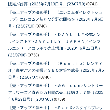
販売が好評（2023年7月13日号）('23/07/19)
(0741)
【売上アップの決め手】 〈エレコムダイレクトショ
ップ〉エレコム／新たな分野の開拓を（2023年7月6日
号）('23/07/10)
(0740)
【売上アップの決め手】 <ＤＡＹＬＩＬＹ公式オン
ラインストア>ＤＡＹＬＩＬＹ ＪＡＰＡＮ／インフ
ルエンサーとコラボで売上増加（2023年6月22日号）
('23/07/08)
(0738)
【売上アップの決め手】 〈Ｒｅｎｔｉｏ〉レンティ
オ／商材ごとの清掃とＳＥＯ対策で成長（2023年7月5
日号）('23/07/07)
(0740)
【売上アップの決め手】 <＆Ｇｒｅｅｎ>サントリー
フラワーズ／直近５カ月間の売上は約２．７倍（2023
年6月29日号）('23/07/03)
(0739)
【売上アップの決め手】 <Ｐａｎ＆>スタイルブレッ