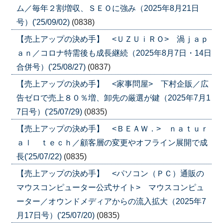
ム／毎年２割増収、ＳＥＯに強み（2025年8月21日
号）('25/09/02)
(0838)
【売上アップの決め手】 <ＵＺＵｉＲＯ> 渦ｊａｐ
ａｎ／コロナ特需後も成長継続（2025年8月7日・14日
合併号）('25/08/27)
(0837)
【売上アップの決め手】 <家事問屋> 下村企販／広
告ゼロで売上８０％増、卸先の厳選が鍵（2025年7月1
7日号）('25/07/29)
(0835)
【売上アップの決め手】 <ＢＥＡＷ．> ｎａｔｕｒ
ａｌ ｔｅｃｈ／顧客層の変更やオフライン展開で成
長('25/07/22)
(0835)
【売上アップの決め手】 <パソコン（ＰＣ）通販の
マウスコンピューター公式サイト> マウスコンピュ
ーター／オウンドメディアからの流入拡大（2025年7
月17日号）('25/07/20)
(0835)