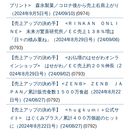
プリント> 森永製菓／コロナ後から売上右肩上がり
（2024年9月5日号）('24/09/10)
(0974)
【売上アップの決め手】 <ＲＩＮＫＡＮ ＯＮＬＩ
ＮＥ> 未来ガ驚喜研究所／ＥＣ売上１３８％増は
「日々の積み重ね」（2024年8月29日号）('24/09/06)
(0793)
【売上アップの決め手】 <お仏壇のはせがわオンラ
インショップ> はせがわ／ＥＣ売上約２０％伸長（2
024年8月29日号）('24/09/02)
(0793)
【売上アップの決め手】 <ＺＥＮＢ> ＺＥＮＢ ＪＡ
ＰＡＮ／累計販売食数１５００万食超（2024年8月22
日号）('24/08/27)
(0792)
【売上アップの決め手】 <ｈｕｇｋｕｍｉ＋公式サ
イト> はぐくみプラス／累計４００万個超のヒット
に（2024年8月22日号）('24/08/27)
(0792)