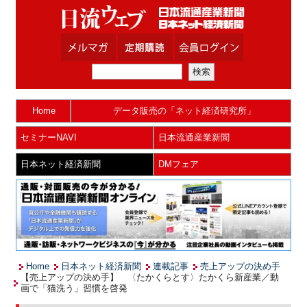
Home
データ販売の「ネット経済研究所」
セミナーNAVI
日本流通産業新聞
日本ネット経済新聞
DMフェア
Home
日本ネット経済新聞
連載記事
売上アップの決め手
【売上アップの決め手】 〈たかくらとす〉たかくら新産業／動
画で「猫洗う」習慣を啓発