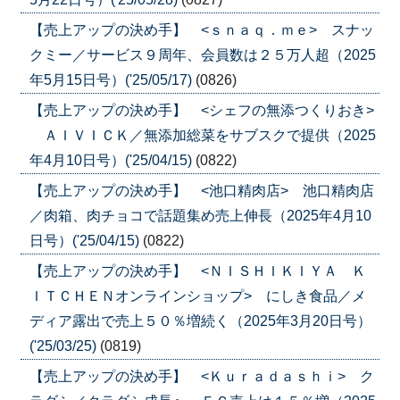
【売上アップの決め手】 <ｓｎａｑ．ｍｅ> スナッ
クミー／サービス９周年、会員数は２５万人超（2025
年5月15日号）('25/05/17)
(0826)
【売上アップの決め手】 <シェフの無添つくりおき>
ＡＩＶＩＣＫ／無添加総菜をサブスクで提供（2025
年4月10日号）('25/04/15)
(0822)
【売上アップの決め手】 <池口精肉店> 池口精肉店
／肉箱、肉チョコで話題集め売上伸長（2025年4月10
日号）('25/04/15)
(0822)
【売上アップの決め手】 <ＮＩＳＨＩＫＩＹＡ Ｋ
ＩＴＣＨＥＮオンラインショップ> にしき食品／メ
ディア露出で売上５０％増続く（2025年3月20日号）
('25/03/25)
(0819)
【売上アップの決め手】 <Ｋｕｒａｄａｓｈｉ> ク