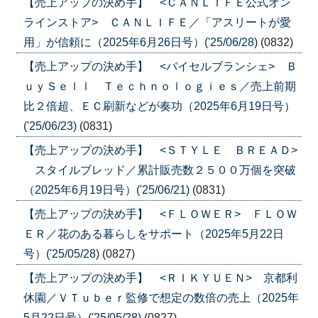
【売上アップの決め手】 <ＣＡＮＬＩＦＥ公式オン
ラインストア> ＣＡＮＬＩＦＥ／「アスリートが愛
用」が信頼に（2025年6月26日号）('25/06/28)
(0832)
【売上アップの決め手】 <バイセルブランシェ> Ｂ
ｕｙＳｅｌｌ Ｔｅｃｈｎｏｌｏｇｉｅｓ／売上前期
比２倍超、ＥＣ刷新などが奏功（2025年6月19日号）
('25/06/23)
(0831)
【売上アップの決め手】 <ＳＴＹＬＥ ＢＲＥＡＤ>
スタイルブレッド／累計販売数２５００万個を突破
（2025年6月19日号）('25/06/21)
(0831)
【売上アップの決め手】 <ＦＬＯＷＥＲ> ＦＬＯＷ
ＥＲ／花のある暮らしをサポート（2025年5月22日
号）('25/05/28)
(0827)
【売上アップの決め手】 <ＲＩＫＹＵＥＮ> 京都利
休園／ＶＴｕｂｅｒ監修で想定の数倍の売上（2025年
5月22日号）('25/05/28)
(0827)