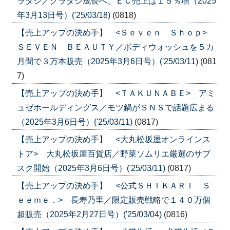
ラダシ／クラダシ成長へ、ＥＣ売上は１５％増（2025
年3月13日号）('25/03/18)
(0818)
【売上アップの決め手】 <Ｓｅｖｅｎ Ｓｈｏｐ>
ＳＥＶＥＮ ＢＥＡＵＴＹ／ボディウォッシュを５カ
月間で３万本販売（2025年3月6日号）('25/03/11)
(081
7)
【売上アップの決め手】 <ＴＡＫＵＮＡＢＥ> アミ
ュゼホールディングス／モツ鍋がＳＮＳで話題広まる
（2025年3月6日号）('25/03/11)
(0817)
【売上アップの決め手】 <大丸松坂屋オンラインス
トア> 大丸松坂屋百貨店／野菜ソムリエ厳選のサブ
スク開始（2025年3月6日号）('25/03/11)
(0817)
【売上アップの決め手】 <公式ＳＨＩＫＡＲＩ Ｓ
ｅｅｍｅ．> 長寿乃里／限定販売戦略で１４０万個
超販売（2025年2月27日号）('25/03/04)
(0816)