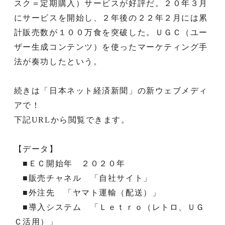
スク＝定期購入）サービスが好評だ。２０年３月
にサービスを開始し、２年後の２２年２月には累
計販売数が１００万食を突破した。ＵＧＣ（ユー
ザー生成コンテンツ）を使ったマーケティング手
法が奏功したという。
続きは「日本ネット経済新聞」の新ウェブメディ
アで！
下記URLから閲覧できます。
【データ】
■ＥＣ開始年 ２０２０年
■販売チャネル 「自社サイト」
■外注先 「ヤマト運輸（配送）」
■導入システム 「Ｌｅｔｒｏ（レトロ、ＵＧ
Ｃ活用）」