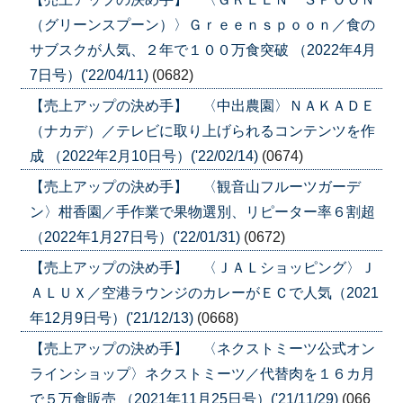
（グリーンスプーン）〉Ｇｒｅｅｎｓｐｏｏｎ／食の
サブスクが人気、２年で１００万食突破 （2022年4月
7日号）('22/04/11)
(0682)
【売上アップの決め手】 〈中出農園〉ＮＡＫＡＤＥ
（ナカデ）／テレビに取り上げられるコンテンツを作
成 （2022年2月10日号）('22/02/14)
(0674)
【売上アップの決め手】 〈観音山フルーツガーデ
ン〉柑香園／手作業で果物選別、リピーター率６割超
（2022年1月27日号）('22/01/31)
(0672)
【売上アップの決め手】 〈ＪＡＬショッピング〉Ｊ
ＡＬＵＸ／空港ラウンジのカレーがＥＣで人気（2021
年12月9日号）('21/12/13)
(0668)
【売上アップの決め手】 〈ネクストミーツ公式オン
ラインショップ〉ネクストミーツ／代替肉を１６カ月
で５万食販売 （2021年11月25日号）('21/11/29)
(066