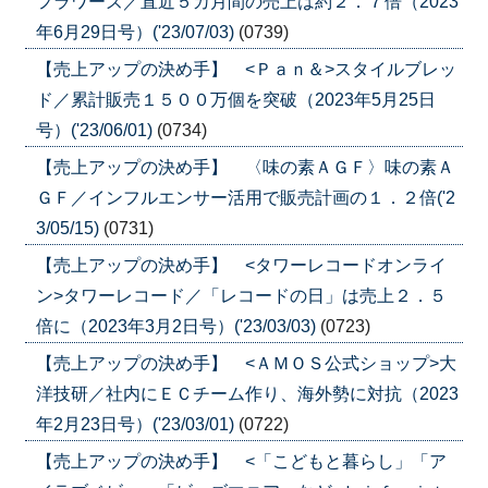
フラワーズ／直近５カ月間の売上は約２．７倍（2023
年6月29日号）('23/07/03)
(0739)
【売上アップの決め手】 <Ｐａｎ＆>スタイルブレッ
ド／累計販売１５００万個を突破（2023年5月25日
号）('23/06/01)
(0734)
【売上アップの決め手】 〈味の素ＡＧＦ〉味の素Ａ
ＧＦ／インフルエンサー活用で販売計画の１．２倍('2
3/05/15)
(0731)
【売上アップの決め手】 <タワーレコードオンライ
ン>タワーレコード／「レコードの日」は売上２．５
倍に（2023年3月2日号）('23/03/03)
(0723)
【売上アップの決め手】 <ＡＭＯＳ公式ショップ>大
洋技研／社内にＥＣチーム作り、海外勢に対抗（2023
年2月23日号）('23/03/01)
(0722)
【売上アップの決め手】 <「こどもと暮らし」「ア