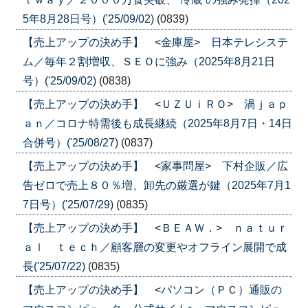
5年8月28日号）('25/09/02)
(0839)
【売上アップの決め手】 <金庫屋> 日本テレシステ
ム／毎年２割増収、ＳＥＯに強み（2025年8月21日
号）('25/09/02)
(0838)
【売上アップの決め手】 <ＵＺＵｉＲＯ> 渦ｊａｐ
ａｎ／コロナ特需後も成長継続（2025年8月7日・14日
合併号）('25/08/27)
(0837)
【売上アップの決め手】 <家事問屋> 下村企販／広
告ゼロで売上８０％増、卸先の厳選が鍵（2025年7月1
7日号）('25/07/29)
(0835)
【売上アップの決め手】 <ＢＥＡＷ．> ｎａｔｕｒ
ａｌ ｔｅｃｈ／顧客層の変更やオフライン展開で成
長('25/07/22)
(0835)
【売上アップの決め手】 <パソコン（ＰＣ）通販の