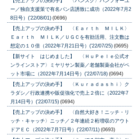
【売上アップの決め手】 〈パンスク〉パンフォーユ
ー／独自支援策で有名パン店誘致に成功（2022年7月2
8日号）('22/08/01)
(0696)
【売上アップの決め手】 〈Ｅａｒｔｈ ＭＩＬＫ〉
Ｅａｒｔｈ ＭＩＬＫ／ＵＧＣを有効活用、注文数は
想定の１０倍（2022年7月21日号）('22/07/25)
(0695)
【新サイト はじめました】 〈ＨｕＰｅｌｅ公式オ
ンラインストア〉ミヤリサン製薬／老舗製薬会社がペ
ット市場に（2022年7月14日号）('22/07/18)
(0694)
【売上アップの決め手】 〈Ｋｕｒａｄａｓｈｉ〉ク
ラダシ／行政連携や販促強化で売上２倍に（2022年7
月14日号）('22/07/15)
(0694)
【売上アップの決め手】 〈自然大好き！ニッチ・リ
ッチ・キャッチ〉ニッチ／２年連続２桁増収のアウト
ドアＥＣ（2022年7月7日号）('22/07/11)
(0693)