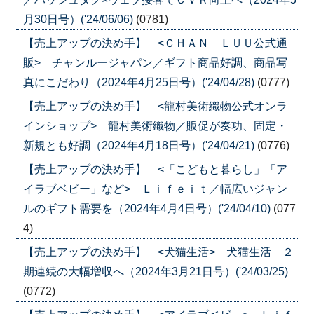
月30日号）('24/06/06)
(0781)
【売上アップの決め手】 <ＣＨＡＮ ＬＵＵ公式通
販> チャンルージャパン／ギフト商品好調、商品写
真にこだわり（2024年4月25日号）('24/04/28)
(0777)
【売上アップの決め手】 <龍村美術織物公式オンラ
インショップ> 龍村美術織物／販促が奏功、固定・
新規とも好調（2024年4月18日号）('24/04/21)
(0776)
【売上アップの決め手】 <「こどもと暮らし」「ア
イラブベビー」など> Ｌｉｆｅｉｔ／幅広いジャン
ルのギフト需要を（2024年4月4日号）('24/04/10)
(077
4)
【売上アップの決め手】 <犬猫生活> 犬猫生活 ２
期連続の大幅増収へ（2024年3月21日号）('24/03/25)
(0772)