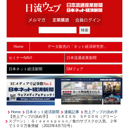
Home
データ販売の「ネット経済研究所」
セミナーNAVI
日本流通産業新聞
日本ネット経済新聞
DMフェア
Home
日本ネット経済新聞
連載記事
売上アップの決め手
【売上アップの決め手】 〈ＧＲＥＥＮ ＳＰＯＯＮ（グリーン
スプーン）〉Ｇｒｅｅｎｓｐｏｏｎ／食のサブスクが人気、２年
で１００万食突破 （2022年4月7日号）