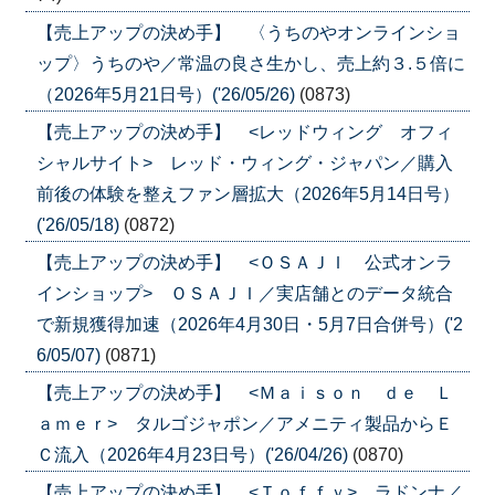
【売上アップの決め手】 〈うちのやオンラインショ
ップ〉うちのや／常温の良さ生かし、売上約３.５倍に
（2026年5月21日号）('26/05/26)
(0873)
【売上アップの決め手】 <レッドウィング オフィ
シャルサイト> レッド・ウィング・ジャパン／購入
前後の体験を整えファン層拡大（2026年5月14日号）
('26/05/18)
(0872)
【売上アップの決め手】 <ＯＳＡＪＩ 公式オンラ
インショップ> ＯＳＡＪＩ／実店舗とのデータ統合
で新規獲得加速（2026年4月30日・5月7日合併号）('2
6/05/07)
(0871)
【売上アップの決め手】 <Ｍａｉｓｏｎ ｄｅ Ｌ
ａｍｅｒ> タルゴジャポン／アメニティ製品からＥ
Ｃ流入（2026年4月23日号）('26/04/26)
(0870)
【売上アップの決め手】 <Ｔｏｆｆｙ> ラドンナ／