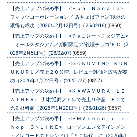
【売上アップの決め手】 <Ｐｕａ Ｎａｎａｌａ>
フィッツコーポレーション／”みちょぱファン”以外の
獲得も成功（2026年2月12日号）('26/02/18)
(0860)
【売上アップの決め手】 <チョコレートスタジアム>
オールスタジアム／期間限定の”義理チョコ”ＥＣ（2
026年2月5日号）('26/02/07)
(0859)
【売上アップの決め手】 <ＧＯＫＵＭＩＮ> ＫＵＲ
ＵＫＵＲＵ／売上２０％増、レビュー評価と広告が奏
功（2026年1月22日号）('26/01/27)
(0857)
【売上アップの決め手】 <ＫＡＷＡＭＵＲＡ ＬＥ
ＡＴＨＥＲ> 川村通商／５年で売上９倍超、ＥＣで
光る材料商（2026年1月22日号）('26/01/26)
(0857)
【売上アップの決め手】 <ＨＭＶｒｅｃｏｒｄ ｓ
ｈｏｐ ＯＮＬＩＮＥ> ローソンエンタテインメン
ト／レコードのトレンドは「９０年代」に（2026年1