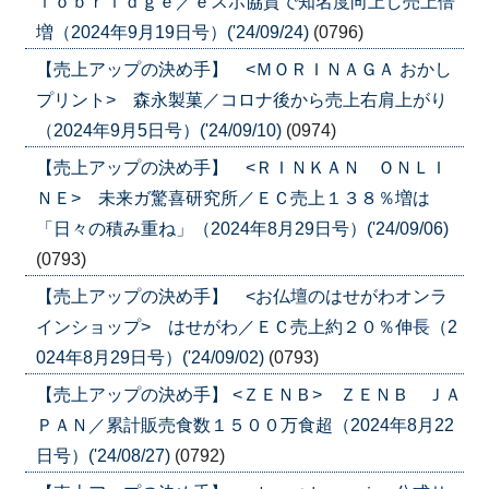
ｌｏｂｒｉｄｇｅ／ｅスポ協賛で知名度向上し売上倍
増（2024年9月19日号）('24/09/24)
(0796)
【売上アップの決め手】 <ＭＯＲＩＮＡＧＡ おかし
プリント> 森永製菓／コロナ後から売上右肩上がり
（2024年9月5日号）('24/09/10)
(0974)
【売上アップの決め手】 <ＲＩＮＫＡＮ ＯＮＬＩ
ＮＥ> 未来ガ驚喜研究所／ＥＣ売上１３８％増は
「日々の積み重ね」（2024年8月29日号）('24/09/06)
(0793)
【売上アップの決め手】 <お仏壇のはせがわオンラ
インショップ> はせがわ／ＥＣ売上約２０％伸長（2
024年8月29日号）('24/09/02)
(0793)
【売上アップの決め手】 <ＺＥＮＢ> ＺＥＮＢ ＪＡ
ＰＡＮ／累計販売食数１５００万食超（2024年8月22
日号）('24/08/27)
(0792)