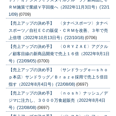
ＲＭ施策で業績Ｖ字回復へ（2022年11月3日号）('22/1
1/09)
(0709)
【売上アップの決め手】 〈タナベスポーツ〉タナベ
スポーツ／自社ＥＣの販促・ＣＲＭを改善、３年で売
上倍増（2022年10月13日号）('22/10/18)
(0706)
【売上アップの決め手】 〈ＯＲＹＺＡＥ〉アグクル
／顧客目線の新商品開発で売上１６倍（2022年9月1日
号）('22/09/05)
(0700)
【売上アップの決め手】 〈サンドラッグｅ―ｓｈｏ
ｐ本店〉サンドラッグ／Ｂｒａｚｅ採用で売上５倍目
指す（2022年8月4日号）('22/08/08)
(0697)
【売上アップの決め手】 〈ｎｏｓｈ〉ナッシュ／デ
ジマに注力し、３０００万食超販売（2022年8月4日
号）('22/08/08)
(0697)