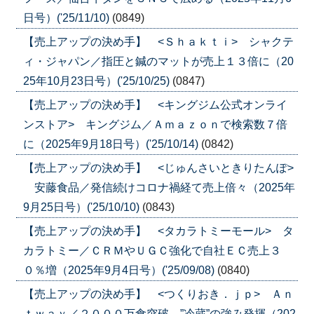
日号）('25/11/10)
(0849)
【売上アップの決め手】 <Ｓｈａｋｔｉ> シャクテ
ィ・ジャパン／指圧と鍼のマットが売上１３倍に（20
25年10月23日号）('25/10/25)
(0847)
【売上アップの決め手】 <キングジム公式オンライ
ンストア> キングジム／Ａｍａｚｏｎで検索数７倍
に（2025年9月18日号）('25/10/14)
(0842)
【売上アップの決め手】 <じゅんさいときりたんぽ>
安藤食品／発信続けコロナ禍経て売上倍々（2025年
9月25日号）('25/10/10)
(0843)
【売上アップの決め手】 <タカラトミーモール> タ
カラトミー／ＣＲＭやＵＧＣ強化で自社ＥＣ売上３
０％増（2025年9月4日号）('25/09/08)
(0840)
【売上アップの決め手】 <つくりおき．ｊｐ> Ａｎ
ｔｗａｙ／２０００万食突破、”冷蔵”の強み発揮（202