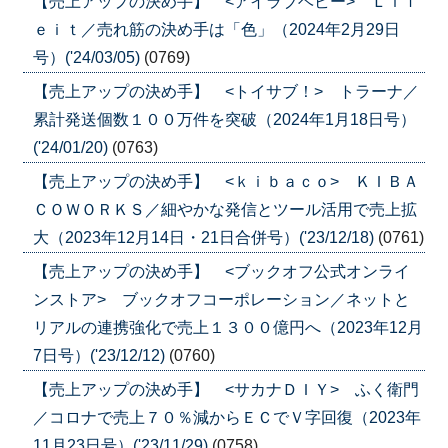
【売上アップの決め手】 <アイラブベビー> Ｌｉｆ
ｅｉｔ／売れ筋の決め手は「色」（2024年2月29日
号）('24/03/05)
(0769)
【売上アップの決め手】 <トイサブ！> トラーナ／
累計発送個数１００万件を突破（2024年1月18日号）
('24/01/20)
(0763)
【売上アップの決め手】 <ｋｉｂａｃｏ> ＫＩＢＡ
ＣＯＷＯＲＫＳ／細やかな発信とツール活用で売上拡
大（2023年12月14日・21日合併号）('23/12/18)
(0761)
【売上アップの決め手】 <ブックオフ公式オンライ
ンストア> ブックオフコーポレーション／ネットと
リアルの連携強化で売上１３００億円へ（2023年12月
7日号）('23/12/12)
(0760)
【売上アップの決め手】 <サカナＤＩＹ> ふく衛門
／コロナで売上７０％減からＥＣでＶ字回復（2023年
11月23日号）('23/11/29)
(0758)