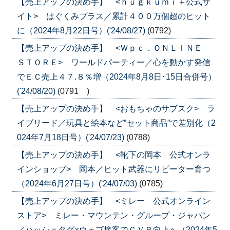
【売上アップの決め手】 <ｈｕｇｋｕｍｉ＋公式サ
イト> はぐくみプラス／累計４００万個超のヒット
に（2024年8月22日号）('24/08/27)
(0792)
【売上アップの決め手】 <Ｗｐｃ．ＯＮＬＩＮＥ
ＳＴＯＲＥ> ワールドパーティー／心を動かす発信
でＥＣ売上４７.８％増（2024年8月8日･15日合併号）
('24/08/20)
(0791 )
【売上アップの決め手】 <おもちゃのサブスク> ラ
イブリード／玩具と絵本など”セット商品”で差別化（2
024年7月18日号）('24/07/23)
(0788)
【売上アップの決め手】 <靴下の岡本 公式オンラ
インショップ> 岡本／ヒット武器にリピーター育つ
（2024年6月27日号）('24/07/03)
(0785)
【売上アップの決め手】 <ミレー 公式オンライン
ストア> ミレー・マウンテン・グループ・ジャパン
／ハッシュタグ×ウェブ接客でＣＶＲ向上へ（2024年5