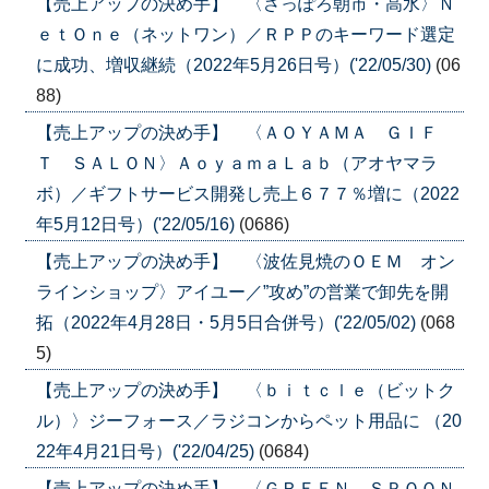
【売上アップの決め手】 〈さっぽろ朝市・高水〉Ｎ
ｅｔＯｎｅ（ネットワン）／ＲＰＰのキーワード選定
に成功、増収継続（2022年5月26日号）('22/05/30)
(06
88)
【売上アップの決め手】 〈ＡＯＹＡＭＡ ＧＩＦ
Ｔ ＳＡＬＯＮ〉ＡｏｙａｍａＬａｂ（アオヤマラ
ボ）／ギフトサービス開発し売上６７７％増に（2022
年5月12日号）('22/05/16)
(0686)
【売上アップの決め手】 〈波佐見焼のＯＥＭ オン
ラインショップ〉アイユー／”攻め”の営業で卸先を開
拓（2022年4月28日・5月5日合併号）('22/05/02)
(068
5)
【売上アップの決め手】 〈ｂｉｔｃｌｅ（ビットク
ル）〉ジーフォース／ラジコンからペット用品に （20
22年4月21日号）('22/04/25)
(0684)
【売上アップの決め手】 〈ＧＲＥＥＮ ＳＰＯＯＮ