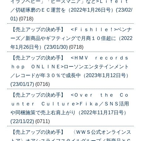
イラブベビー」「ビーズマニア」など>Ｌｉｆｅｉｔ
／切磋琢磨のＥＣ運営を（2022年1月26日号）('23/02/
01)
(0718)
【売上アップの決め手】 <Ｆｉｓｈｌｌｅ！>ベンナ
ーズ／新商品やギフティングで月商１０倍超に（2022
年1月26日号）('23/01/30)
(0718)
【売上アップの決め手】 <ＨＭＶ ｒｅｃｏｒｄｓ
ｈｏｐ ＯＮＬＩＮＥ>ローソンエンタテインメント
／レコードが年３０％で成長中（2023年1月12日号）
('23/01/17)
(0716)
【売上アップの決め手】 <Ｏｖｅｒ ｔｈｅ Ｃｏ
ｕｎｔｅｒ Ｃｕｌｔｕｒｅ>Ｆｉｋａ／ＳＮＳ活用
や同梱施策で売上右肩上がり（2022年11月17日号）
('22/11/22)
(0711)
【売上アップの決め手】 〈ＷＷＳ公式オンラインス
トア〉オアシスライフスタイルグループ／新商品とＣ