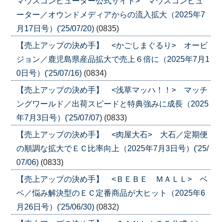
マウスコンピューター公式サイト> マウスコンピュ
ーター／オウンドメディアからの流入拡大（2025年7
月17日号）('25/07/20)
(0835)
【売上アップの決め手】 <かごしまぐるり> オービ
ジョン／鹿児島県産品拡大で売上６倍に（2025年7月1
0日号）('25/07/16)
(0834)
【売上アップの決め手】 <浅草マッハ！！> マッチ
ングワールド／出荷スピードと特典強みに成長（2025
年7月3日号）('25/07/07)
(0833)
【売上アップの決め手】 <肉屋大石> 大石／定期便
の順調な拡大でＥＣ比率向上（2025年7月3日号）('25/
07/06)
(0833)
【売上アップの決め手】 <ＢＥＢＥ ＭＡＬＬ> ベ
ベ／悩み解決型のＥＣ定番商品が大ヒット（2025年6
月26日号）('25/06/30)
(0832)