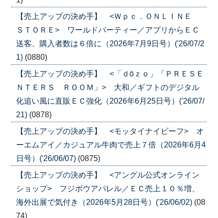
【売上アップの決め手】 <Ｗｐｃ．ＯＮＬＩＮＥ
ＳＴＯＲＥ> ワールドパーティー／アプリからＥＣ
送客、購入者数は６倍に（2026年7月9日号）('26/07/2
1)
(0880)
【売上アップの決め手】 <「ｄōｚｏ」「ＰＲＥＳＥ
ＮＴＥＲＳ ＲＯＯＭ」> 大和／ギフトのデジタル
化追い風に直販ＥＣ強化（2026年6月25日号）('26/07/
21)
(0878)
【売上アップの決め手】 <モッタイナイビーフ> オ
ーエムアイ／カジュアル牛肉で売上７倍（2026年6月4
日号）('26/06/07)
(0875)
【売上アップの決め手】 <アングル公式オンライン
ショップ> フジボウアパレル／ＥＣ売上１０％増、
海外出展で気付き（2026年5月28日号）('26/06/02)
(08
74)