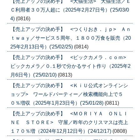
【売上アップの決め手】 <犬猫生活> 犬猫生活／Ｅ
Ｃ利用者３０万人超に（2025年2月27日号）('25/03/0
4)
(0816)
【売上アップの決め手】 <つくりおき．ｊｐ> Ａｎ
ｔｗａｙ／サービス５周年、１８００万食を販売（20
25年2月13日号）('25/02/25)
(0814)
【売上アップの決め手】 <ビックカメラ．ｃｏｍ>
ビックカメラ／０.１秒で分かるサイト作り（2025年2
月6日号）('25/02/10)
(0813)
【売上アップの決め手】 <ＫｉＵ公式オンラインシ
ョップ> ワールドパーティー／検索機能向上で５
０％増収（2025年1月23日号）('25/01/28)
(0811)
【売上アップの決め手】 <ＭＯＲＩＹＡ ＯＮＬＩ
ＮＥ ＳＴＯＲＥ> 守屋／昨年のクリスマスは売上
１７０％増（2024年12月12日号）('24/12/17)
(0808)