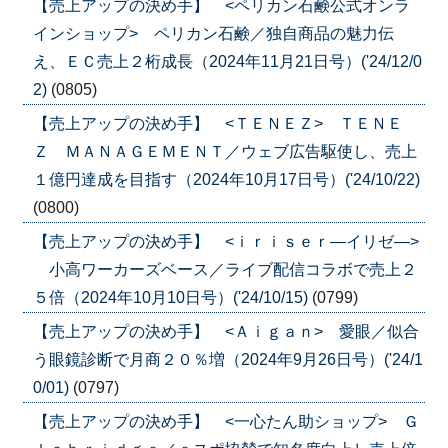
【売上アップの決め手】 <ペリカン石鹸公式オンラ
インショップ> ペリカン石鹸／独自商品の魅力伝
え、ＥＣ売上２桁成長（2024年11月21日号）('24/12/0
2)
(0805)
【売上アップの決め手】 <ＴＥＮＥＺ> ＴＥＮＥ
Ｚ ＭＡＮＡＧＥＭＥＮＴ／ウェブ広告駆使し、売上
１億円達成を目指す（2024年10月17日号）('24/10/22)
(0800)
【売上アップの決め手】 <ｉｒｉｓｅｒ―イリゼ―>
小高ワーカーズベース／ライブ配信コラボで売上２
５倍（2024年10月10日号）('24/10/15)
(0799)
【売上アップの決め手】 <Ａｉｇａｎ> 愛眼／似合
う眼鏡診断で月商２０％増（2024年9月26日号）('24/1
0/01)
(0797)
【売上アップの決め手】 <一心たん助ショップ> Ｇ