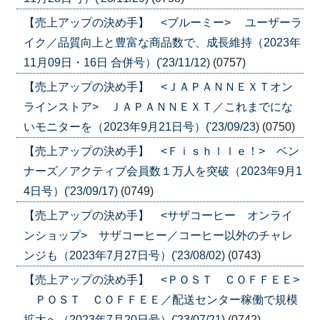
【売上アップの決め手】 <ブルーミー> ユーザーラ
イク／品質向上と豊富な商品数で、成長維持（2023年
11月09日・16日 合併号）('23/11/12)
(0757)
【売上アップの決め手】 <ＪＡＰＡＮＮＥＸＴオン
ラインストア> ＪＡＰＡＮＮＥＸＴ／これまでにな
いモニターを（2023年9月21日号）('23/09/23)
(0750)
【売上アップの決め手】 <Ｆｉｓｈｌｌｅ！> ベン
ナーズ／アクティブ会員数１万人を突破（2023年9月1
4日号）('23/09/17)
(0749)
【売上アップの決め手】 <サザコーヒー オンライ
ンショップ> サザコーヒー／コーヒー以外のチャレ
ンジも（2023年7月27日号）('23/08/02)
(0743)
【売上アップの決め手】 <ＰＯＳＴ ＣＯＦＦＥＥ>
ＰＯＳＴ ＣＯＦＦＥＥ／配送センター稼働で規模
拡大へ（2023年7月20日号）('23/07/21)
(0742)