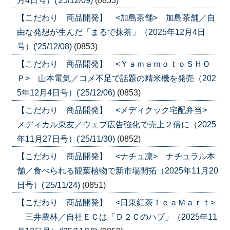
月4日号）('25/12/09)
(0853)
【こだわり 商品開発】 <加島茶舗> 加島茶舗／自
由な発想が生んだ「まるで抹茶」（2025年12月4日
号）('25/12/08)
(0853)
【こだわり 商品開発】 <ＹａｍａｍｏｔｏＳＨＯ
Ｐ> 山本電気／コメ不足で話題の精米機を発売（202
5年12月4日号）('25/12/06)
(0853)
【こだわり 商品開発】 <メディクック宅配弁当>
メディカル東友／ウェブ広告強化で売上２倍に（2025
年11月27日号）('25/11/30)
(0852)
【こだわり 商品開発】 <ナチュ凛> ナチュラル本
舗／食べられる観葉植物で新市場開拓（2025年11月20
日号）('25/11/24)
(0851)
【こだわり 商品開発】 <日東紅茶ＴｅａＭａｒｔ>
三井農林／自社ＥＣは「Ｄ２Ｃのハブ」（2025年11