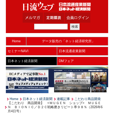
Home
データ販売の「ネット経済研究所」
セミナーNAVI
日本流通産業新聞
日本ネット経済新聞
DMフェア
Home
日本ネット経済新聞
連載記事
こだわり商品開発
【こだわり 商品開発】 <ＭＵＧＥＮ ショップ> ＭＵＧＥ
Ｎ ＢＩＯＮＩＣ／Ｄ２Ｃ戦略磨きリピート率９８％（2026年6
月4日号）