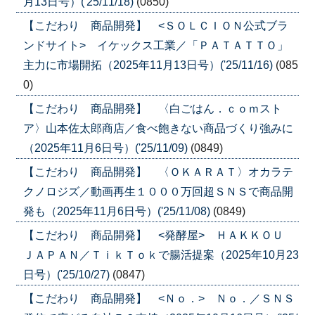
月13日号）('25/11/18)
(0850)
【こだわり 商品開発】 <ＳＯＬＣＩＯＮ公式ブラ
ンドサイト> イケックス工業／「ＰＡＴＡＴＴＯ」
主力に市場開拓（2025年11月13日号）('25/11/16)
(085
0)
【こだわり 商品開発】 〈白ごはん．ｃｏｍスト
ア〉山本佐太郎商店／食べ飽きない商品づくり強みに
（2025年11月6日号）('25/11/09)
(0849)
【こだわり 商品開発】 〈ＯＫＡＲＡＴ〉オカラテ
クノロジズ／動画再生１０００万回超ＳＮＳで商品開
発も（2025年11月6日号）('25/11/08)
(0849)
【こだわり 商品開発】 <発酵屋> ＨＡＫＫＯＵ
ＪＡＰＡＮ／ＴｉｋＴｏｋで腸活提案（2025年10月23
日号）('25/10/27)
(0847)
【こだわり 商品開発】 <Ｎｏ．> Ｎｏ．／ＳＮＳ