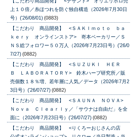
【こだわり商品開発】 <デサント> オリエリポロ売
上１０倍／糸ほつれを防ぐ独自構造（2026年7月30日
号）('26/08/01)
(0883)
【こだわり 商品開発】 <ＳＡＫＩｍｏｔｏ ｂａ
ｋｅｒｙ オンラインストア> 嵜本ベーカリー／Ｓ
ＮＳ総フォロワー５０万人（2026年7月23日号）('26/0
7/27)
(0882)
【こだわり 商品開発】 <ＳＵＺＵＫＩ ＨＥＲ
Ｂ ＬＡＢＯＲＡＴＯＲＹ> 鈴木ハーブ研究所／販
売個数１８％増、若年層に人気／データ（2026年7月2
3日号）('26/07/27)
(0882)
【こだわり 商品開発】 <ＳＡＵＮＡ ＮＯＶＡ>
Ｎｏｖａ Ｃｌｅａｒｌｙ／「サウナは自由だ」を全
面に（2026年7月23日号）('26/07/27)
(0882)
【こだわり 商品開発】 <りくろーおじさんの店
公式オンラインショップ> リクロー／当日製造・当