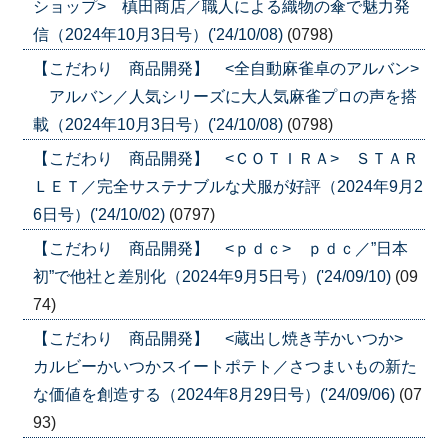
ショップ> 槙田商店／職人による織物の傘で魅力発
信（2024年10月3日号）('24/10/08)
(0798)
【こだわり 商品開発】 <全自動麻雀卓のアルバン>
アルバン／人気シリーズに大人気麻雀プロの声を搭
載（2024年10月3日号）('24/10/08)
(0798)
【こだわり 商品開発】 <ＣＯＴＩＲＡ> ＳＴＡＲ
ＬＥＴ／完全サステナブルな犬服が好評（2024年9月2
6日号）('24/10/02)
(0797)
【こだわり 商品開発】 <ｐｄｃ> ｐｄｃ／”日本
初”で他社と差別化（2024年9月5日号）('24/09/10)
(09
74)
【こだわり 商品開発】 <蔵出し焼き芋かいつか>
カルビーかいつかスイートポテト／さつまいもの新た
な価値を創造する（2024年8月29日号）('24/09/06)
(07
93)