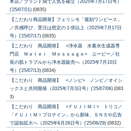
本店／ブランド鶏で人気を確立（2025年7月17日号）
('25/07/21)
(0835)
【こだわり商品開発】フェリシモ「復刻ワンピース」
／共感呼び、受注は想定の２倍以上（2025年7月17日
号）('25/07/17)
(0835)
【こだわり 商品開発】 <浄水器 水素水生成器専
門店 Ｗａｔｅｒ Ｍｅｓｓａｇｅ> ユーピー／社
長の肌トラブルから浄水器販売へ（2025年7月10日
号）('25/07/13)
(0834)
【こだわり 商品開発】 <ノンピ> ノンピ／オイシ
ックスと共同開発（2025年7月3日号）('25/07/06)
(083
3)
【こだわり 商品開発】 <ＦＵＪＩＭＩ> トリコ／
「ＦＵＪＩＭＩプロテイン」から新味、ＳＮＳや広告
で認知拡大へ（2025年6月26日号）('25/06/29)
(0832)