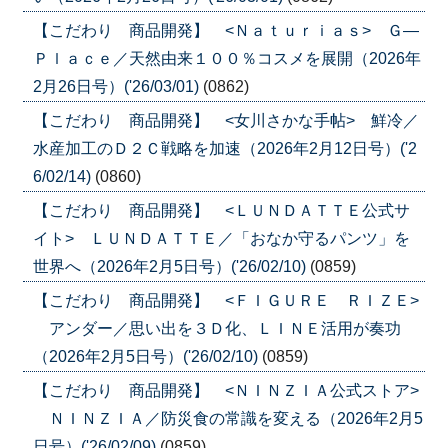
【こだわり 商品開発】 <Ｎａｔｕｒｉａｓ> Ｇ―
Ｐｌａｃｅ／天然由来１００％コスメを展開（2026年
2月26日号）('26/03/01)
(0862)
【こだわり 商品開発】 <女川さかな手帖> 鮮冷／
水産加工のＤ２Ｃ戦略を加速（2026年2月12日号）('2
6/02/14)
(0860)
【こだわり 商品開発】 <ＬＵＮＤＡＴＴＥ公式サ
イト> ＬＵＮＤＡＴＴＥ／「おなか守るパンツ」を
世界へ（2026年2月5日号）('26/02/10)
(0859)
【こだわり 商品開発】 <ＦＩＧＵＲＥ ＲＩＺＥ>
アンダー／思い出を３Ｄ化、ＬＩＮＥ活用が奏功
（2026年2月5日号）('26/02/10)
(0859)
【こだわり 商品開発】 <ＮＩＮＺＩＡ公式ストア>
ＮＩＮＺＩＡ／防災食の常識を変える（2026年2月5
日号）('26/02/09)
(0859)