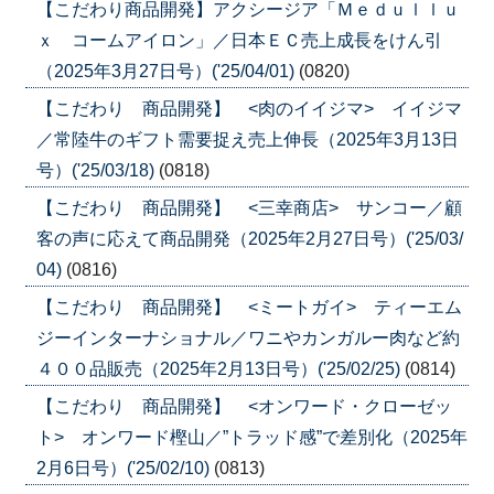
【こだわり商品開発】アクシージア「Ｍｅｄｕｌｌｕ
ｘ コームアイロン」／日本ＥＣ売上成長をけん引
（2025年3月27日号）('25/04/01)
(0820)
【こだわり 商品開発】 <肉のイイジマ> イイジマ
／常陸牛のギフト需要捉え売上伸長（2025年3月13日
号）('25/03/18)
(0818)
【こだわり 商品開発】 <三幸商店> サンコー／顧
客の声に応えて商品開発（2025年2月27日号）('25/03/
04)
(0816)
【こだわり 商品開発】 <ミートガイ> ティーエム
ジーインターナショナル／ワニやカンガルー肉など約
４００品販売（2025年2月13日号）('25/02/25)
(0814)
【こだわり 商品開発】 <オンワード・クローゼッ
ト> オンワード樫山／”トラッド感”で差別化（2025年
2月6日号）('25/02/10)
(0813)