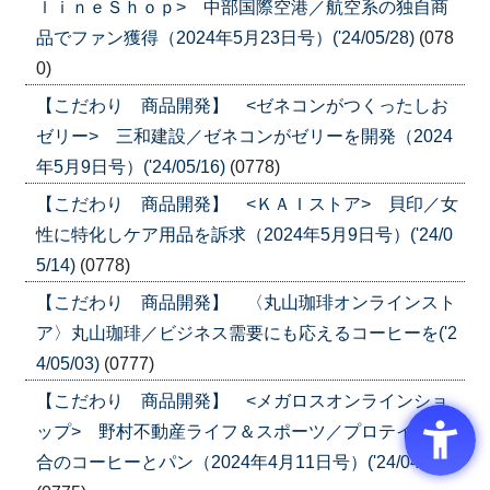
ｌｉｎｅＳｈｏｐ> 中部国際空港／航空系の独自商
品でファン獲得（2024年5月23日号）('24/05/28)
(078
0)
【こだわり 商品開発】 <ゼネコンがつくったしお
ゼリー> 三和建設／ゼネコンがゼリーを開発（2024
年5月9日号）('24/05/16)
(0778)
【こだわり 商品開発】 <ＫＡＩストア> 貝印／女
性に特化しケア用品を訴求（2024年5月9日号）('24/0
5/14)
(0778)
【こだわり 商品開発】 〈丸山珈琲オンラインスト
ア〉丸山珈琲／ビジネス需要にも応えるコーヒーを('2
4/05/03)
(0777)
【こだわり 商品開発】 <メガロスオンラインショ
ップ> 野村不動産ライフ＆スポーツ／プロテイン配
合のコーヒーとパン（2024年4月11日号）('24/04/16)