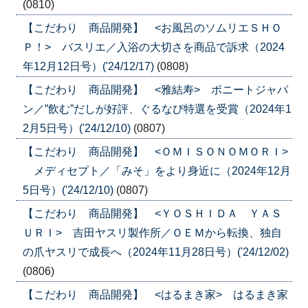
(0810)
【こだわり 商品開発】 <お風呂のソムリエＳＨＯ
Ｐ！> バスリエ／入浴の大切さを商品で訴求（2024
年12月12日号）('24/12/17)
(0808)
【こだわり 商品開発】 <雅結寿> ボニートジャパ
ン／”飲む”だしが好評、ぐるなび特選を受賞（2024年1
2月5日号）('24/12/10)
(0807)
【こだわり 商品開発】 <ＯＭＩＳＯＮＯＭＯＲＩ>
メディセプト／「みそ」をより身近に（2024年12月
5日号）('24/12/10)
(0807)
【こだわり 商品開発】 <ＹＯＳＨＩＤＡ ＹＡＳ
ＵＲＩ> 吉田ヤスリ製作所／ＯＥＭから転換、独自
の爪ヤスリで成長へ（2024年11月28日号）('24/12/02)
(0806)
【こだわり 商品開発】 <はるまき家> はるまき家