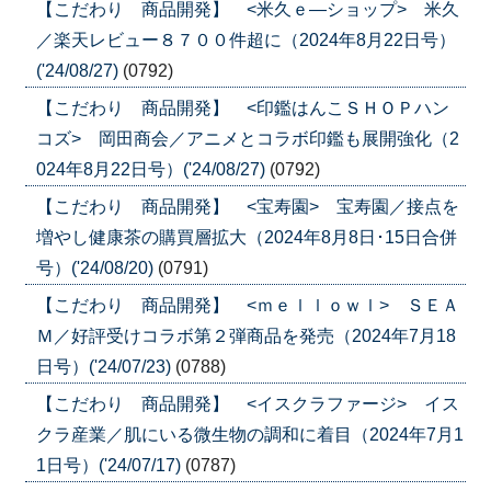
【こだわり 商品開発】 <米久ｅ―ショップ> 米久
／楽天レビュー８７００件超に（2024年8月22日号）
('24/08/27)
(0792)
【こだわり 商品開発】 <印鑑はんこＳＨＯＰハン
コズ> 岡田商会／アニメとコラボ印鑑も展開強化（2
024年8月22日号）('24/08/27)
(0792)
【こだわり 商品開発】 <宝寿園> 宝寿園／接点を
増やし健康茶の購買層拡大（2024年8月8日･15日合併
号）('24/08/20)
(0791)
【こだわり 商品開発】 <ｍｅｌｌｏｗｌ> ＳＥＡ
Ｍ／好評受けコラボ第２弾商品を発売（2024年7月18
日号）('24/07/23)
(0788)
【こだわり 商品開発】 <イスクラファージ> イス
クラ産業／肌にいる微生物の調和に着目（2024年7月1
1日号）('24/07/17)
(0787)