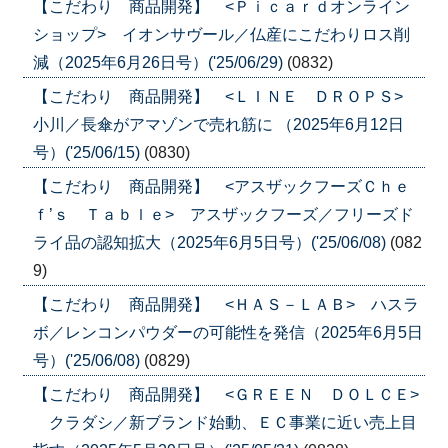
【こだわり 商品開発】 <Ｐｉｃａｒｄオンライン
ショップ> イオンサヴール／仏産にこだわりロス削
減（2025年6月26日号）('25/06/29)
(0832)
【こだわり 商品開発】 <ＬＩＮＥ ＤＲＯＰＳ>
小川／長傘がアマゾンで売れ筋に （2025年6月12日
号）('25/06/15)
(0830)
【こだわり 商品開発】 <アスザックフーズＣｈｅ
ｆ’ｓ Ｔａｂｌｅ> アスザックフーズ／フリーズド
ライ品の認知拡大（2025年6月5日号）('25/06/08)
(082
9)
【こだわり 商品開発】 <ＨＡＳ－ＬＡＢ> ハスラ
ボ／レンコンパウダーの可能性を発信（2025年6月5日
号）('25/06/08)
(0829)
【こだわり 商品開発】 <ＧＲＥＥＮ ＤＯＬＣＥ>
クラダシ／新ブランド始動、ＥＣ事業に近い売上目