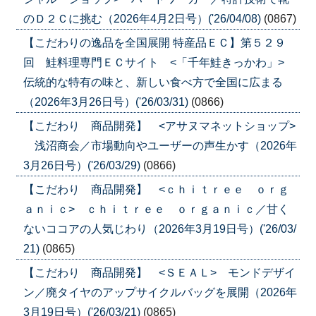
のＤ２Ｃに挑む（2026年4月2日号）('26/04/08)
(0867)
【こだわりの逸品を全国展開 特産品ＥＣ】第５２９
回 鮭料理専門ＥＣサイト <「千年鮭きっかわ」>
伝統的な特有の味と、新しい食べ方で全国に広まる
（2026年3月26日号）('26/03/31)
(0866)
【こだわり 商品開発】 <アサヌマネットショップ>
浅沼商会／市場動向やユーザーの声生かす（2026年
3月26日号）('26/03/29)
(0866)
【こだわり 商品開発】 <ｃｈｉｔｒｅｅ ｏｒｇ
ａｎｉｃ> ｃｈｉｔｒｅｅ ｏｒｇａｎｉｃ／甘く
ないココアの人気じわり（2026年3月19日号）('26/03/
21)
(0865)
【こだわり 商品開発】 <ＳＥＡＬ> モンドデザイ
ン／廃タイヤのアップサイクルバッグを展開（2026年
3月19日号）('26/03/21)
(0865)