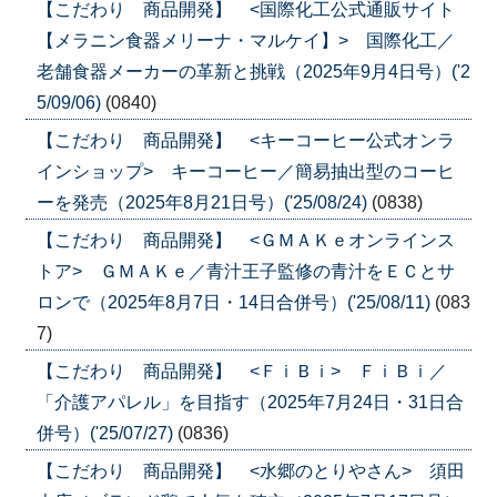
【こだわり 商品開発】 <国際化工公式通販サイト
【メラニン食器メリーナ・マルケイ】> 国際化工／
老舗食器メーカーの革新と挑戦（2025年9月4日号）('2
5/09/06)
(0840)
【こだわり 商品開発】 <キーコーヒー公式オンラ
インショップ> キーコーヒー／簡易抽出型のコーヒ
ーを発売（2025年8月21日号）('25/08/24)
(0838)
【こだわり 商品開発】 <ＧＭＡＫｅオンラインス
トア> ＧＭＡＫｅ／青汁王子監修の青汁をＥＣとサ
ロンで（2025年8月7日・14日合併号）('25/08/11)
(083
7)
【こだわり 商品開発】 <ＦｉＢｉ> ＦｉＢｉ／
「介護アパレル」を目指す（2025年7月24日・31日合
併号）('25/07/27)
(0836)
【こだわり 商品開発】 <水郷のとりやさん> 須田