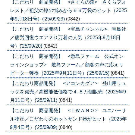
【こだわり 商品開発】 <さくらの森> さくらフォ
レスト／祖父の膝の悩みから６６万袋のヒット（2025
年9月18日号）('25/09/23)
(0842)
【こだわり 商品開発】 <宝島チャンネル> 宝島社
／疲労回復ウエア２０万着の人気（2025年9月18日
号）('25/09/20)
(0842)
【こだわり 商品開発】 <敷島ファーム 公式オン
ラインショップ> 敷島ファーム／顧客の声に応えリ
ピーター獲得（2025年9月11日号）('25/09/15)
(0841)
【こだわり商品開発】 <アコンカグア> 登山用リュ
ックを発売／高機能低価格で４.５万個販売（2025年9
月11日号）('25/09/11)
(0841)
【こだわり 商品開発】 <ＩＷＡＮＯ> ユニバーサ
ル物産／こだわりのホットサンド器がヒット（2025年
9月4日号）('25/09/09)
(0840)