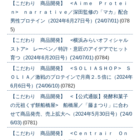
【こだわり 商品開発】 <Ａｉｍｅ Ｐｒｏｔｅｉ
ｎ> ｎａｒｒａｔｉｖｅ／深田監修の「マカ」配合
男性プロテイン（2024年6月27日号）('24/07/01)
(078
5)
【こだわり 商品開発】 <横浜みらいオフィシャル
ストア> レーベン／特許・意匠のアイデアでヒット
育つ（2024年6月20日号）('24/07/01)
(0784)
【こだわり 商品開発】 <ＳＯＬＩＡＳＨＯＰ> Ｓ
ＯＬＩＡ／激戦のプロテインで月商２.５倍に（2024年
6月6日号）('24/06/10)
(0782)
【こだわり 商品開発】 <【公式通販】発酵和菓子
の元祖くず餅船橋屋> 船橋屋／「藤まつり」に合わ
せて商品発売、売上拡大へ（2024年5月30日号）('24/0
6/03)
(0781)
【こだわり 商品開発】 <Ｃｅｎｔｒａｉｒ Ｏｎ