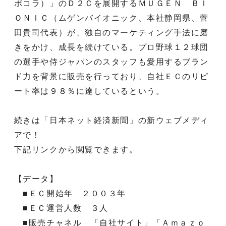
ポコラ）」のＤ２Ｃを展開するＭＵＧＥＮ ＢＩ
ＯＮＩＣ（ムゲンバイオニック、本社静岡県、菅
田貴司代表）が、独自のマーケティング手法に磨
きをかけ、成長を続けている。プロ野球１２球団
の選手や侍ジャパンのスタッフも愛用するブラン
ド力を背景に販売を行っており、自社ＥＣのリピ
ート率は９８％に達しているという。
続きは「日本ネット経済新聞」の新ウェブメディ
アで！
下記リンクから閲覧できます。
【データ】
■ＥＣ開始年 ２００３年
■ＥＣ運営人数 ３人
■販売チャネル 「自社サイト」「Ａｍａｚｏ