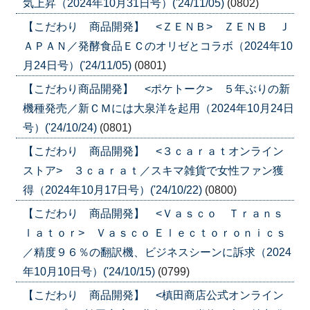
気上昇（2024年10月31日号）('24/11/05)
(0802)
【こだわり 商品開発】 <ＺＥＮＢ> ＺＥＮＢ Ｊ
ＡＰＡＮ／発酵食品ＥＣのオリゼとコラボ（2024年10
月24日号）('24/11/05)
(0801)
【こだわり商品開発】 <ポケトーク> ５年ぶりの新
機種発売／新ＣＭには大泉洋を起用（2024年10月24日
号）('24/10/24)
(0801)
【こだわり 商品開発】 <３ｃａｒａｔオンライン
ストア> ３ｃａｒａｔ／スキマ雑貨で女性ファン獲
得（2024年10月17日号）('24/10/22)
(0800)
【こだわり 商品開発】 <Ｖａｓｃｏ Ｔｒａｎｓ
ｌａｔｏｒ> Ｖａｓｃｏ Ｅｌｅｃｔｏｒｏｎｉｃｓ
／精度９６％の翻訳機、ビジネスシーンに訴求（2024
年10月10日号）('24/10/15)
(0799)
【こだわり 商品開発】 <槙田商店公式オンライン