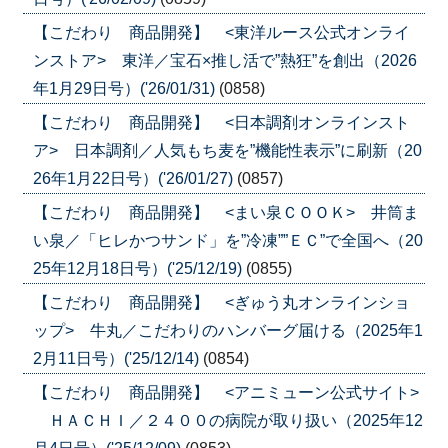
【こだわり 商品開発】 <東洋ルース公式オンライ
ンストア> 東洋／宝石×推し活で”熱狂”を創出（2026
年1月29日号）('26/01/31)
(0858)
【こだわり 商品開発】 <日本調剤オンラインスト
ア> 日本調剤／人気もち麦を”機能性表示”に刷新（20
26年1月22日号）('26/01/27)
(0857)
【こだわり 商品開発】 <まい泉ＣＯＯＫ> 井筒ま
い泉／「ヒレかつサンド」を”冷凍””ＥＣ”で全国へ（20
25年12月18日号）('25/12/19)
(0855)
【こだわり 商品開発】 <ぎゅう丸オンラインショ
ップ> 牛丸／こだわりのハンバーグ届ける（2025年1
2月11日号）('25/12/14)
(0854)
【こだわり 商品開発】 <アニミューン公式サイト>
ＨＡＣＨＩ／２４００の病院が取り扱い（2025年12