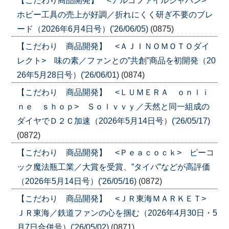
【こだわり商品開発】 <アルゴファイルジャパン>
ホビー工具の売上が好調／折れにくく研ぎ不要のブレ
ード（2026年6月4日号）('26/06/05)
(0875)
【こだわり 商品開発】 <ＡＪＩＮＯＭＯＴＯダイ
レクト> 味の素／ファンとの”共創”商品を初開発（20
26年5月28日号）('26/06/01)
(0874)
【こだわり 商品開発】 <ＬＵＭＥＲＡ ｏｎｌｉ
ｎｅ ｓｈｏｐ> Ｓｏｌｖｖｙ／天然と同一組成の
ダイヤでＤ２Ｃ加速（2026年5月14日号）('26/05/17)
(0872)
【こだわり 商品開発】 <Ｐｅａｃｏｃｋ> ピーコ
ック魔法瓶工業／大賞を受賞、”タイパ”などが高評価
（2026年5月14日号）('26/05/16)
(0872)
【こだわり 商品開発】 <ＪＲ東海ＭＡＲＫＥＴ>
ＪＲ東海／鉄道ファンの心を掴む（2026年4月30日・5
月7日合併号）('26/05/02)
(0871)