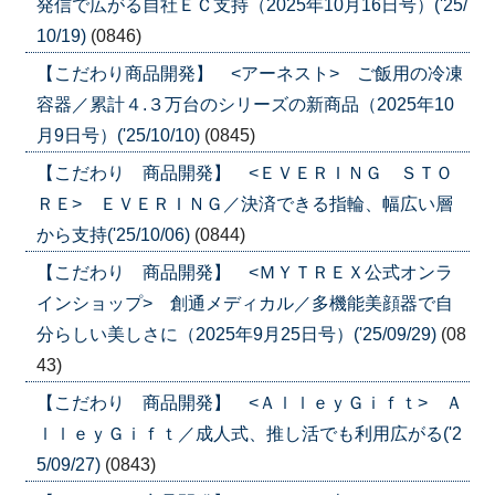
発信で広がる自社ＥＣ支持（2025年10月16日号）('25/
10/19)
(0846)
【こだわり商品開発】 <アーネスト> ご飯用の冷凍
容器／累計４.３万台のシリーズの新商品（2025年10
月9日号）('25/10/10)
(0845)
【こだわり 商品開発】 <ＥＶＥＲＩＮＧ ＳＴＯ
ＲＥ> ＥＶＥＲＩＮＧ／決済できる指輪、幅広い層
から支持('25/10/06)
(0844)
【こだわり 商品開発】 <ＭＹＴＲＥＸ公式オンラ
インショップ> 創通メディカル／多機能美顔器で自
分らしい美しさに（2025年9月25日号）('25/09/29)
(08
43)
【こだわり 商品開発】 <ＡｌｌｅｙＧｉｆｔ> Ａ
ｌｌｅｙＧｉｆｔ／成人式、推し活でも利用広がる('2
5/09/27)
(0843)