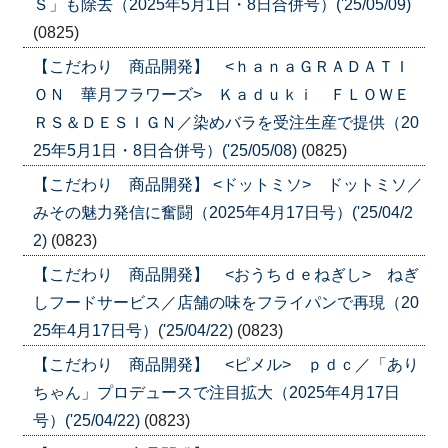
Ｓ」も除去（2025年5月1日・8日合併号）('25/05/09)
(0825)
【こだわり 商品開発】 <ｈａｎａＧＲＡＤＡＴＩ
ＯＮ 華月フラワーズ> Ｋａｄｕｋｉ ＦＬＯＷＥ
ＲＳ＆ＤＥＳＩＧＮ／染めバラを受注生産で提供（20
25年5月1日・8日合併号）('25/05/08)
(0825)
【こだわり 商品開発】 <ドットミソ> ドットミソ／
みその魅力発信に奮闘（2025年4月17日号）('25/04/2
2)
(0823)
【こだわり 商品開発】 <おうちｄｅねぎし> ねぎ
しフードサービス／店舗の味をフライパンで再現（20
25年4月17日号）('25/04/22)
(0823)
【こだわり 商品開発】 <ピメル> ｐｄｃ／「あり
ちゃん」プロデュースで注目拡大（2025年4月17日
号）('25/04/22)
(0823)