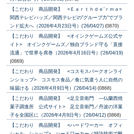
【こだわり 商品開発】 <Ｅａｒｔｈｄｅ’ｒｍａ>
関西テレビハッズ／関西テレビの”グループ力”でブラ
ンド拡大へ（2026年4月23日号）('26/04/27)
(0870)
【こだわり 商品開発】 <オインクゲームズ公式サ
イト> オインクゲームズ／独自ブランド守る「直接
流通」で世界を席巻（2026年4月16日号）('26/04/19)
(0869)
【こだわり 商品開発】 <コスモスパークオンライ
ンショップ> コスモス食品／食に気遣う人に自然の
味届ける（2026年4月9日号）('26/04/14)
(0868)
【こだわり 商品開発】 <足立音衛門 ―仏蘭西焼
菓子調進所 公式サイト> 足立音衛門／丹波の洋菓
子を全国区に（2026年4月9日号）('26/04/12)
(0868)
【こだわり 商品開発】 <ハードワーカー オフィ
シャル ショップ> ハードワーカー／特許技術で靴