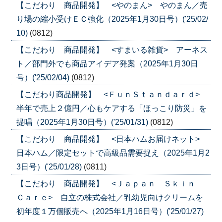
【こだわり 商品開発】 <やのまん> やのまん／売
り場の縮小受けＥＣ強化（2025年1月30日号）('25/02/
10)
(0812)
【こだわり 商品開発】 <すまいる雑貨> アーネス
ト／部門外でも商品アイデア発案（2025年1月30日
号）('25/02/04)
(0812)
【こだわり商品開発】 <ＦｕｎＳｔａｎｄａｒｄ>
半年で売上２億円／心もケアする「ほっこり防災」を
提唱（2025年1月30日号）('25/01/31)
(0812)
【こだわり 商品開発】 <日本ハムお届けネット>
日本ハム／限定セットで高級品需要捉え（2025年1月2
3日号）('25/01/28)
(0811)
【こだわり 商品開発】 <Ｊａｐａｎ Ｓｋｉｎ
Ｃａｒｅ> 自立の株式会社／乳幼児向けクリームを
初年度１万個販売へ（2025年1月16日号）('25/01/27)