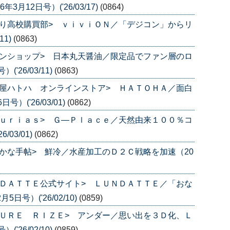
月12日号）('26/03/17)
(0864)
り高校購買部> ｖｉｖｉＯＮ／「デジコン」からリ
11)
(0863)
ンショップ> 日本丸天醤油／限定品でファン層のロ
'26/03/11)
(0863)
屋ハトハ オンラインストア> ＨＡＴＯＨＡ／面白
）('26/03/01)
(0862)
ｕｒｉａｓ> Ｇ―Ｐｌａｃｅ／天然由来１００％コ
/03/01)
(0862)
かな手帖> 鮮冷／水産加工のＤ２Ｃ戦略を加速（20
ＤＡＴＴＥ公式サイト> ＬＵＮＤＡＴＴＥ／「おな
号）('26/02/10)
(0859)
ＵＲＥ ＲＩＺＥ> アンダー／思い出を３Ｄ化、Ｌ
'26/02/10)
(0859)