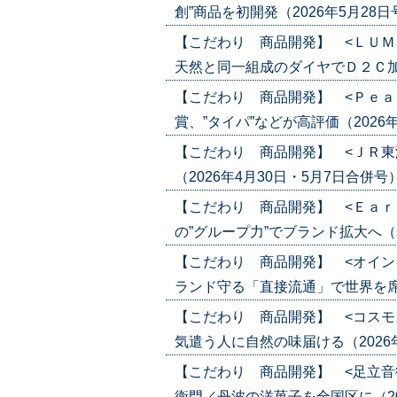
創”商品を初開発（2026年5月28日号）(
【こだわり 商品開発】 <ＬＵＭ
天然と同一組成のダイヤでＤ２Ｃ加速（20
【こだわり 商品開発】 <Ｐｅａ
賞、”タイパ”などが高評価（2026年5月
【こだわり 商品開発】 <ＪＲ東
（2026年4月30日・5月7日合併号）('2
【こだわり 商品開発】 <Ｅａｒ
の”グループ力”でブランド拡大へ（2026
【こだわり 商品開発】 <オイン
ランド守る「直接流通」で世界を席巻（20
【こだわり 商品開発】 <コスモ
気遣う人に自然の味届ける（2026年4月
【こだわり 商品開発】 <足立音
衛門／丹波の洋菓子を全国区に（2026年