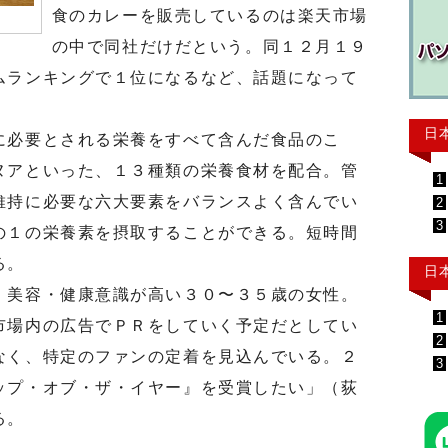
食のカレーを販売しているのは楽天市場
の中で同社だけだという。同１２月１９
ムランキングで１位になるなど、話題になって
日
必要とされる栄養をすべて含んだ食品のこ
ヌアといった、１３種類の栄養食材を配合。管
1
維持に必要な六大要素をバランスよく含んでい
2
3
の１の栄養素を摂取することができる。短時間
る。
日
美容・健康意識が高い３０〜３５歳の女性。
1
市場内の広告でＰＲをしていく予定だとしてい
2
なく、特定のファンの定着を見込んでいる。２
3
ップ・オブ・ザ・イヤー』を受賞したい」（荻
る。