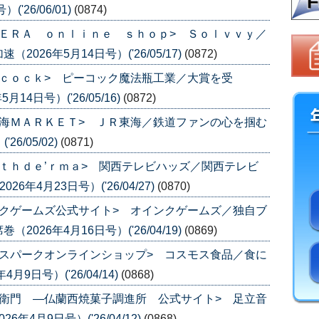
'26/06/01)
(0874)
ＥＲＡ ｏｎｌｉｎｅ ｓｈｏｐ> Ｓｏｌｖｖｙ／
26年5月14日号）('26/05/17)
(0872)
ｃｏｃｋ> ピーコック魔法瓶工業／大賞を受
14日号）('26/05/16)
(0872)
海ＭＡＲＫＥＴ> ＪＲ東海／鉄道ファンの心を掴む
6/05/02)
(0871)
ｔｈｄｅ’ｒｍａ> 関西テレビハッズ／関西テレビ
年4月23日号）('26/04/27)
(0870)
クゲームズ公式サイト> オインクゲームズ／独自ブ
26年4月16日号）('26/04/19)
(0869)
スパークオンラインショップ> コスモス食品／食に
9日号）('26/04/14)
(0868)
衛門 ―仏蘭西焼菓子調進所 公式サイト> 足立音
4月9日号）('26/04/12)
(0868)