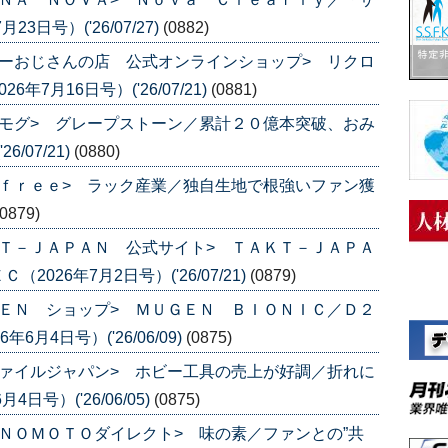
日号）('26/07/27)
(0882)
ーおじさんの店 公式オンラインショップ> リクロ
7月16日号）('26/07/21)
(0881)
モグ> グレープストーン／累計２０億本突破、おみ
/07/21)
(0880)
ｆｒｅｅ> ラック産業／独自生地で根強いファン獲
(0879)
Ｔ－ＪＡＰＡＮ 公式サイト> ＴＡＫＴ－ＪＡＰＡ
26年7月2日号）('26/07/21)
(0879)
ＥＮ ショップ> ＭＵＧＥＮ ＢＩＯＮＩＣ／Ｄ２
月4日号）('26/06/09)
(0875)
ァイルジャパン> ホビー工具の売上が好調／折れに
号）('26/06/05)
(0875)
ＮＯＭＯＴＯダイレクト> 味の素／ファンとの”共