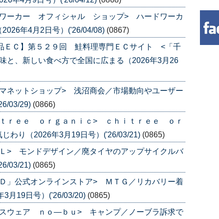
ワーカー オフィシャル ショップ> ハードワーカ
年4月2日号）('26/04/08)
(0867)
品ＥＣ】第５２９回 鮭料理専門ＥＣサイト <「千
と、新しい食べ方で全国に広まる（2026年3月26
マネットショップ> 浅沼商会／市場動向やユーザー
/03/29)
(0866)
ｔｒｅｅ ｏｒｇａｎｉｃ> ｃｈｉｔｒｅｅ ｏｒ
（2026年3月19日号）('26/03/21)
(0865)
Ｌ> モンドデザイン／廃タイヤのアップサイクルバ
/03/21)
(0865)
Ｄ」公式オンラインストア> ＭＴＧ／リカバリー着
9日号）('26/03/20)
(0865)
スウェア ｎｏ―ｂｕ> キャンプ／ノーブラ訴求で