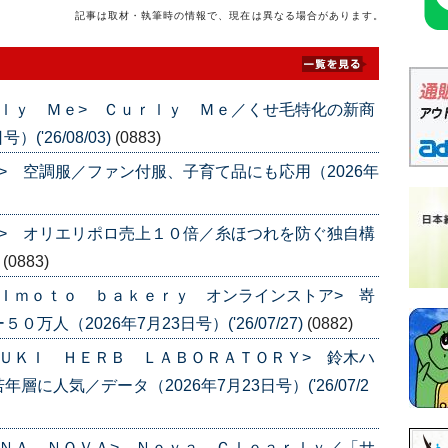
記事は取材・執筆時の情報で、現在は異なる場合があります。
ｌｙ Ｍｅ> Ｃｕｒｌｙ Ｍｅ／くせ毛特化の新商
('26/08/03)
(0883)
> 空調服／ファン付服、子育て品にも応用（2026年
> オリエリポロ売上１０倍／糸ほつれを防ぐ独自構
)
(0883)
Ｉｍｏｔｏ ｂａｋｅｒｙ オンラインストア> 嵜
人（2026年7月23日号）('26/07/27)
(0882)
ＵＫＩ ＨＥＲＢ ＬＡＢＯＲＡＴＯＲＹ> 鈴木ハ
人気／データ（2026年7月23日号）('26/07/2
ＮＡ ＮＯＶＡ> Ｎｏｖａ Ｃｌｅａｒｌｙ／「サ