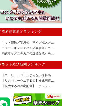
本流通産業新聞ランキング
ヤマト運輸／宅急便、サイズ拡大／…
ニュースキンジャパン／表参道にカ…
消費者庁／ニチガスの違法な取引を…
本ネット経済新聞ランキング
【コーヒーＥＣ】止まらない原料高…
【リカバリーウエアＥＣ】６兆円市…
【拡大する冷凍宅配食】 ナッシュ…