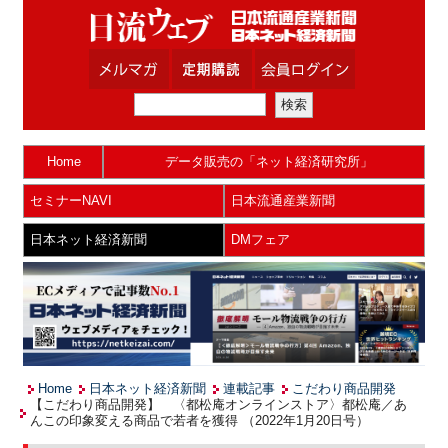
Home
データ販売の「ネット経済研究所」
セミナーNAVI
日本流通産業新聞
日本ネット経済新聞
DMフェア
Home
日本ネット経済新聞
連載記事
こだわり商品開発
【こだわり商品開発】 〈都松庵オンラインストア〉都松庵／あ
んこの印象変える商品で若者を獲得 （2022年1月20日号）