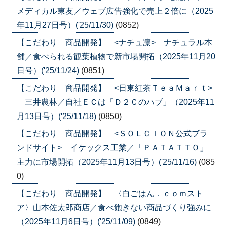
メディカル東友／ウェブ広告強化で売上２倍に（2025
年11月27日号）('25/11/30)
(0852)
【こだわり 商品開発】 <ナチュ凛> ナチュラル本
舗／食べられる観葉植物で新市場開拓（2025年11月20
日号）('25/11/24)
(0851)
【こだわり 商品開発】 <日東紅茶ＴｅａＭａｒｔ>
三井農林／自社ＥＣは「Ｄ２Ｃのハブ」（2025年11
月13日号）('25/11/18)
(0850)
【こだわり 商品開発】 <ＳＯＬＣＩＯＮ公式ブラ
ンドサイト> イケックス工業／「ＰＡＴＡＴＴＯ」
主力に市場開拓（2025年11月13日号）('25/11/16)
(085
0)
【こだわり 商品開発】 〈白ごはん．ｃｏｍスト
ア〉山本佐太郎商店／食べ飽きない商品づくり強みに
（2025年11月6日号）('25/11/09)
(0849)