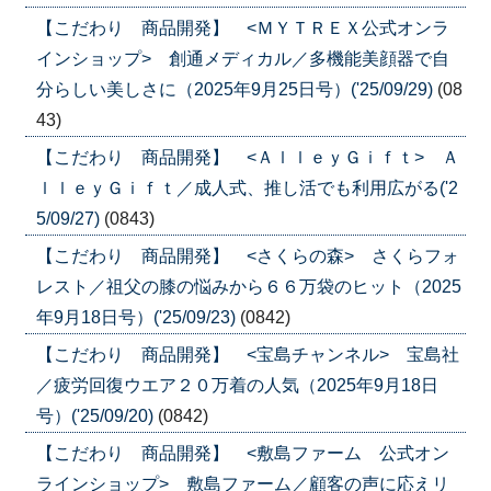
【こだわり 商品開発】 <ＭＹＴＲＥＸ公式オンラ
インショップ> 創通メディカル／多機能美顔器で自
分らしい美しさに（2025年9月25日号）('25/09/29)
(08
43)
【こだわり 商品開発】 <ＡｌｌｅｙＧｉｆｔ> Ａ
ｌｌｅｙＧｉｆｔ／成人式、推し活でも利用広がる('2
5/09/27)
(0843)
【こだわり 商品開発】 <さくらの森> さくらフォ
レスト／祖父の膝の悩みから６６万袋のヒット（2025
年9月18日号）('25/09/23)
(0842)
【こだわり 商品開発】 <宝島チャンネル> 宝島社
／疲労回復ウエア２０万着の人気（2025年9月18日
号）('25/09/20)
(0842)
【こだわり 商品開発】 <敷島ファーム 公式オン
ラインショップ> 敷島ファーム／顧客の声に応えリ