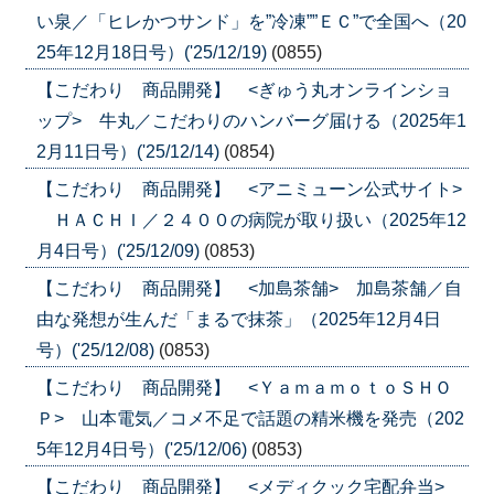
い泉／「ヒレかつサンド」を”冷凍””ＥＣ”で全国へ（20
25年12月18日号）('25/12/19)
(0855)
【こだわり 商品開発】 <ぎゅう丸オンラインショ
ップ> 牛丸／こだわりのハンバーグ届ける（2025年1
2月11日号）('25/12/14)
(0854)
【こだわり 商品開発】 <アニミューン公式サイト>
ＨＡＣＨＩ／２４００の病院が取り扱い（2025年12
月4日号）('25/12/09)
(0853)
【こだわり 商品開発】 <加島茶舗> 加島茶舗／自
由な発想が生んだ「まるで抹茶」（2025年12月4日
号）('25/12/08)
(0853)
【こだわり 商品開発】 <ＹａｍａｍｏｔｏＳＨＯ
Ｐ> 山本電気／コメ不足で話題の精米機を発売（202
5年12月4日号）('25/12/06)
(0853)
【こだわり 商品開発】 <メディクック宅配弁当>