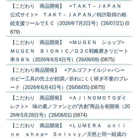
【こだわり 商品開発】 <ＴＡＫＴ－ＪＡＰＡＮ
公式サイト> ＴＡＫＴ－ＪＡＰＡＮ／特許取得の相
続支援ツールでＥＣ（2026年7月2日号）('26/07/21)
(0
879)
【こだわり 商品開発】 <ＭＵＧＥＮ ショップ>
ＭＵＧＥＮ ＢＩＯＮＩＣ／Ｄ２Ｃ戦略磨きリピート
率９８％（2026年6月4日号）('26/06/09)
(0875)
【こだわり商品開発】 <アルゴファイルジャパン>
ホビー工具の売上が好調／折れにくく研ぎ不要のブレ
ード（2026年6月4日号）('26/06/05)
(0875)
【こだわり 商品開発】 <ＡＪＩＮＯＭＯＴＯダイ
レクト> 味の素／ファンとの”共創”商品を初開発（20
26年5月28日号）('26/06/01)
(0874)
【こだわり 商品開発】 <ＬＵＭＥＲＡ ｏｎｌｉ
ｎｅ ｓｈｏｐ> Ｓｏｌｖｖｙ／天然と同一組成の