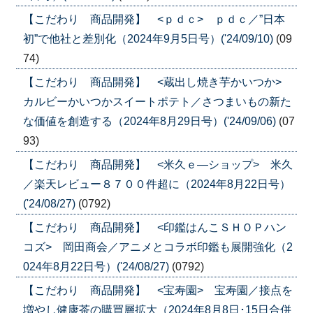
【こだわり 商品開発】 <ｐｄｃ> ｐｄｃ／”日本
初”で他社と差別化（2024年9月5日号）('24/09/10)
(09
74)
【こだわり 商品開発】 <蔵出し焼き芋かいつか>
カルビーかいつかスイートポテト／さつまいもの新た
な価値を創造する（2024年8月29日号）('24/09/06)
(07
93)
【こだわり 商品開発】 <米久ｅ―ショップ> 米久
／楽天レビュー８７００件超に（2024年8月22日号）
('24/08/27)
(0792)
【こだわり 商品開発】 <印鑑はんこＳＨＯＰハン
コズ> 岡田商会／アニメとコラボ印鑑も展開強化（2
024年8月22日号）('24/08/27)
(0792)
【こだわり 商品開発】 <宝寿園> 宝寿園／接点を
増やし健康茶の購買層拡大（2024年8月8日･15日合併