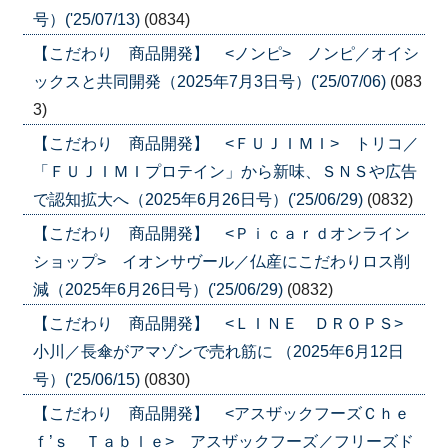
号）('25/07/13)
(0834)
【こだわり 商品開発】 <ノンピ> ノンピ／オイシ
ックスと共同開発（2025年7月3日号）('25/07/06)
(083
3)
【こだわり 商品開発】 <ＦＵＪＩＭＩ> トリコ／
「ＦＵＪＩＭＩプロテイン」から新味、ＳＮＳや広告
で認知拡大へ（2025年6月26日号）('25/06/29)
(0832)
【こだわり 商品開発】 <Ｐｉｃａｒｄオンライン
ショップ> イオンサヴール／仏産にこだわりロス削
減（2025年6月26日号）('25/06/29)
(0832)
【こだわり 商品開発】 <ＬＩＮＥ ＤＲＯＰＳ>
小川／長傘がアマゾンで売れ筋に （2025年6月12日
号）('25/06/15)
(0830)
【こだわり 商品開発】 <アスザックフーズＣｈｅ
ｆ’ｓ Ｔａｂｌｅ> アスザックフーズ／フリーズド