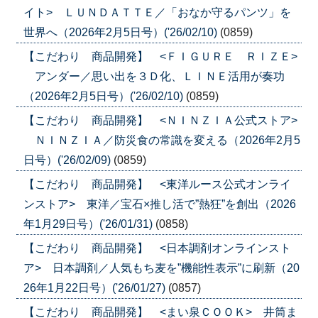
イト> ＬＵＮＤＡＴＴＥ／「おなか守るパンツ」を
世界へ（2026年2月5日号）('26/02/10)
(0859)
【こだわり 商品開発】 <ＦＩＧＵＲＥ ＲＩＺＥ>
アンダー／思い出を３Ｄ化、ＬＩＮＥ活用が奏功
（2026年2月5日号）('26/02/10)
(0859)
【こだわり 商品開発】 <ＮＩＮＺＩＡ公式ストア>
ＮＩＮＺＩＡ／防災食の常識を変える（2026年2月5
日号）('26/02/09)
(0859)
【こだわり 商品開発】 <東洋ルース公式オンライ
ンストア> 東洋／宝石×推し活で”熱狂”を創出（2026
年1月29日号）('26/01/31)
(0858)
【こだわり 商品開発】 <日本調剤オンラインスト
ア> 日本調剤／人気もち麦を”機能性表示”に刷新（20
26年1月22日号）('26/01/27)
(0857)
【こだわり 商品開発】 <まい泉ＣＯＯＫ> 井筒ま