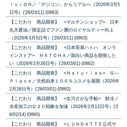
ｉｖｉＯＮ／「デジコン」からリアルへ（2026年3月5
日号）('26/03/11)
(0863)
【こだわり 商品開発】 <マルテンショップ> 日本
丸天醤油／限定品でファン層のロイヤルティー向上
（2026年3月5日号）('26/03/11)
(0863)
【こだわり 商品開発】 <日本茶屋ハトハ オンラ
インストア> ＨＡＴＯＨＡ／面白い商品を開発した
い（2026年2月26日号）('26/03/01)
(0862)
【こだわり 商品開発】 <Ｎａｔｕｒｉａｓ> Ｇ―
Ｐｌａｃｅ／天然由来１００％コスメを展開（2026年
2月26日号）('26/03/01)
(0862)
【こだわり 商品開発】 <女川さかな手帖> 鮮冷／
水産加工のＤ２Ｃ戦略を加速（2026年2月12日号）('2
6/02/14)
(0860)
【こだわり 商品開発】 <ＬＵＮＤＡＴＴＥ公式サ