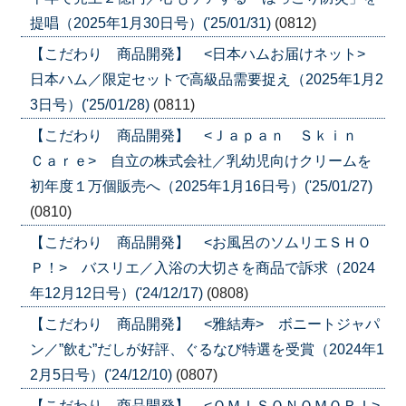
提唱（2025年1月30日号）('25/01/31)
(0812)
【こだわり 商品開発】 <日本ハムお届けネット>
日本ハム／限定セットで高級品需要捉え（2025年1月2
3日号）('25/01/28)
(0811)
【こだわり 商品開発】 <Ｊａｐａｎ Ｓｋｉｎ
Ｃａｒｅ> 自立の株式会社／乳幼児向けクリームを
初年度１万個販売へ（2025年1月16日号）('25/01/27)
(0810)
【こだわり 商品開発】 <お風呂のソムリエＳＨＯ
Ｐ！> バスリエ／入浴の大切さを商品で訴求（2024
年12月12日号）('24/12/17)
(0808)
【こだわり 商品開発】 <雅結寿> ボニートジャパ
ン／”飲む”だしが好評、ぐるなび特選を受賞（2024年1
2月5日号）('24/12/10)
(0807)
【こだわり 商品開発】 <ＯＭＩＳＯＮＯＭＯＲＩ>