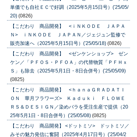
単価でも自社ＥＣで好調（2025年5月15日号）('25/05/
20)
(0826)
【こだわり 商品開発】 <ｉＮＫＯＤＥ ＪＡＰＡ
Ｎ> ｉＮＫＯＤＥ ＪＡＰＡＮ／ジェジュン監修で
販売加速へ（2025年5月15日号）('25/05/18)
(0826)
【こだわり 商品開発】 <ゼンケンショップ> ゼン
ケン／「ＰＦＯＳ・ＰＦＯＡ」の代替物質「ＰＦＨｘ
Ｓ」も除去（2025年5月1日・8日合併号）('25/05/09)
(0825)
【こだわり 商品開発】 <ｈａｎａＧＲＡＤＡＴＩ
ＯＮ 華月フラワーズ> Ｋａｄｕｋｉ ＦＬＯＷＥ
ＲＳ＆ＤＥＳＩＧＮ／染めバラを受注生産で提供（20
25年5月1日・8日合併号）('25/05/08)
(0825)
【こだわり 商品開発】 <ドットミソ> ドットミソ／
みその魅力発信に奮闘（2025年4月17日号）('25/04/2