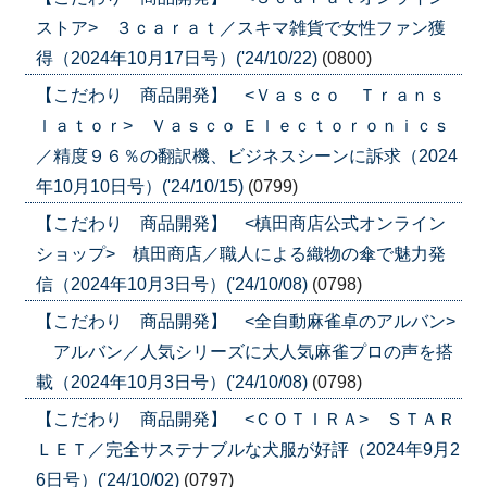
ストア> ３ｃａｒａｔ／スキマ雑貨で女性ファン獲
得（2024年10月17日号）('24/10/22)
(0800)
【こだわり 商品開発】 <Ｖａｓｃｏ Ｔｒａｎｓ
ｌａｔｏｒ> Ｖａｓｃｏ Ｅｌｅｃｔｏｒｏｎｉｃｓ
／精度９６％の翻訳機、ビジネスシーンに訴求（2024
年10月10日号）('24/10/15)
(0799)
【こだわり 商品開発】 <槙田商店公式オンライン
ショップ> 槙田商店／職人による織物の傘で魅力発
信（2024年10月3日号）('24/10/08)
(0798)
【こだわり 商品開発】 <全自動麻雀卓のアルバン>
アルバン／人気シリーズに大人気麻雀プロの声を搭
載（2024年10月3日号）('24/10/08)
(0798)
【こだわり 商品開発】 <ＣＯＴＩＲＡ> ＳＴＡＲ
ＬＥＴ／完全サステナブルな犬服が好評（2024年9月2
6日号）('24/10/02)
(0797)