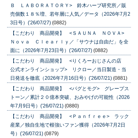
Ｂ ＬＡＢＯＲＡＴＯＲＹ> 鈴木ハーブ研究所／販
売個数１８％増、若年層に人気／データ（2026年7月2
3日号）('26/07/27)
(0882)
【こだわり 商品開発】 <ＳＡＵＮＡ ＮＯＶＡ>
Ｎｏｖａ Ｃｌｅａｒｌｙ／「サウナは自由だ」を全
面に（2026年7月23日号）('26/07/27)
(0882)
【こだわり 商品開発】 <りくろーおじさんの店
公式オンラインショップ> リクロー／当日製造・当
日発送を徹底（2026年7月16日号）('26/07/21)
(0881)
【こだわり 商品開発】 <パグとモグ> グレープス
トーン／累計２０億本突破、おみやげの可能性（2026
年7月9日号）('26/07/21)
(0880)
【こだわり 商品開発】 <Ｐａｎｆｒｅｅ> ラック
産業／独自生地で根強いファン獲得（2026年7月2日
号）('26/07/21)
(0879)