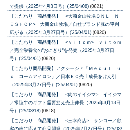
で提供（2025年4月3日号）('25/04/08)
(0821)
【こだわり 商品開発】 <大商金山牧場ＯＮＬＩＮ
ＥＳＨＯＰ> 大商金山牧場／自社ブランド豚の評判
広がる（2025年3月27日号）('25/04/01)
(0820)
【こだわり 商品開発】 <ｖｉｔｏｍ> ｖｉｔｏｍ
／完全栄養食の”おにぎり”を発売（2025年3月27日
号）('25/04/01)
(0820)
【こだわり商品開発】アクシージア「Ｍｅｄｕｌｌｕ
ｘ コームアイロン」／日本ＥＣ売上成長をけん引
（2025年3月27日号）('25/04/01)
(0820)
【こだわり 商品開発】 <肉のイイジマ> イイジマ
／常陸牛のギフト需要捉え売上伸長（2025年3月13日
号）('25/03/18)
(0818)
【こだわり 商品開発】 <三幸商店> サンコー／顧
客の声に応えて商品開発（2025年2月27日号）('25/03/