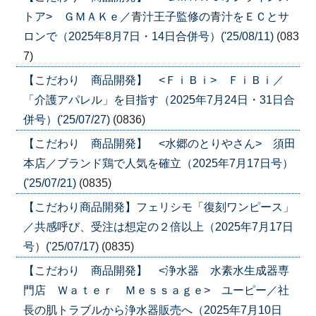
トア> ＧＭＡＫｅ／青汁王子監修の青汁をＥＣとサ
ロンで（2025年8月7日・14日合併号）('25/08/11)
(083
7)
【こだわり 商品開発】 <ＦｉＢｉ> ＦｉＢｉ／
「介護アパレル」を目指す（2025年7月24日・31日合
併号）('25/07/27)
(0836)
【こだわり 商品開発】 <水郷のとりやさん> 須田
本店／ブランド鶏で人気を確立（2025年7月17日号）
('25/07/21)
(0835)
【こだわり商品開発】フェリシモ「復刻ワンピース」
／共感呼び、受注は想定の２倍以上（2025年7月17日
号）('25/07/17)
(0835)
【こだわり 商品開発】 <浄水器 水素水生成器専
門店 Ｗａｔｅｒ Ｍｅｓｓａｇｅ> ユーピー／社
長の肌トラブルから浄水器販売へ（2025年7月10日