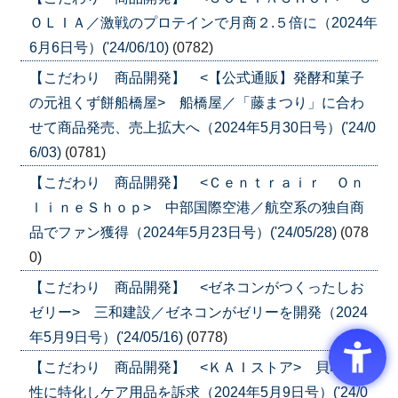
ＯＬＩＡ／激戦のプロテインで月商２.５倍に（2024年
6月6日号）('24/06/10)
(0782)
【こだわり 商品開発】 <【公式通販】発酵和菓子
の元祖くず餅船橋屋> 船橋屋／「藤まつり」に合わ
せて商品発売、売上拡大へ（2024年5月30日号）('24/0
6/03)
(0781)
【こだわり 商品開発】 <Ｃｅｎｔｒａｉｒ Ｏｎ
ｌｉｎｅＳｈｏｐ> 中部国際空港／航空系の独自商
品でファン獲得（2024年5月23日号）('24/05/28)
(078
0)
【こだわり 商品開発】 <ゼネコンがつくったしお
ゼリー> 三和建設／ゼネコンがゼリーを開発（2024
年5月9日号）('24/05/16)
(0778)
【こだわり 商品開発】 <ＫＡＩストア> 貝印／女
性に特化しケア用品を訴求（2024年5月9日号）('24/0