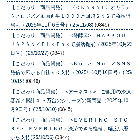
【こだわり 商品開発】 〈ＯＫＡＲＡＴ〉オカラテ
クノロジズ／動画再生１０００万回超ＳＮＳで商品開
発も（2025年11月6日号）('25/11/08)
(0849)
【こだわり 商品開発】 <発酵屋> ＨＡＫＫＯＵ
ＪＡＰＡＮ／ＴｉｋＴｏｋで腸活提案（2025年10月23
日号）('25/10/27)
(0847)
【こだわり 商品開発】 <Ｎｏ．> Ｎｏ．／ＳＮＳ
発信で広がる自社ＥＣ支持（2025年10月16日号）('25/
10/19)
(0846)
【こだわり商品開発】 <アーネスト> ご飯用の冷凍
容器／累計４.３万台のシリーズの新商品（2025年10
月9日号）('25/10/10)
(0845)
【こだわり 商品開発】 <ＥＶＥＲＩＮＧ ＳＴＯ
ＲＥ> ＥＶＥＲＩＮＧ／決済できる指輪、幅広い層
から支持('25/10/06)
(0844)