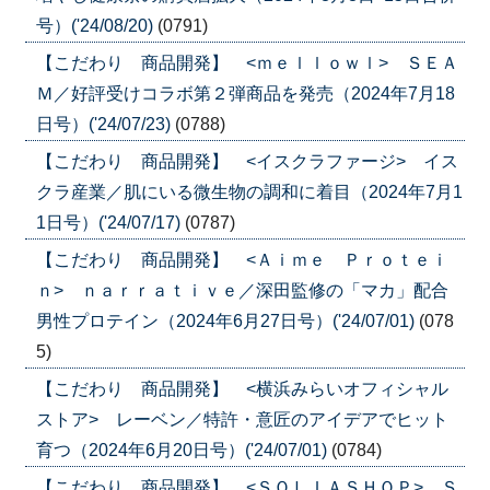
号）('24/08/20)
(0791)
【こだわり 商品開発】 <ｍｅｌｌｏｗｌ> ＳＥＡ
Ｍ／好評受けコラボ第２弾商品を発売（2024年7月18
日号）('24/07/23)
(0788)
【こだわり 商品開発】 <イスクラファージ> イス
クラ産業／肌にいる微生物の調和に着目（2024年7月1
1日号）('24/07/17)
(0787)
【こだわり 商品開発】 <Ａｉｍｅ Ｐｒｏｔｅｉ
ｎ> ｎａｒｒａｔｉｖｅ／深田監修の「マカ」配合
男性プロテイン（2024年6月27日号）('24/07/01)
(078
5)
【こだわり 商品開発】 <横浜みらいオフィシャル
ストア> レーベン／特許・意匠のアイデアでヒット
育つ（2024年6月20日号）('24/07/01)
(0784)
【こだわり 商品開発】 <ＳＯＬＩＡＳＨＯＰ> Ｓ