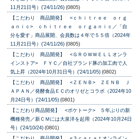
11月21日号）('24/11/26)
(0805)
【こだわり 商品開発】 <ｃｈｉｔｒｅｅ ｏｒｇ
ａｎｉｃ> ｃｈｉｔｒｅｅ ｏｒｇａｎｉｃ／「自
分を愛す」商品展開、会員数は４年で５５倍（2024年
11月21日号）('24/11/26)
(0805)
【こだわり 商品開発】 <ＧＲＯＷＷＥＬＬオンラ
インストア> ＦＹＣ／自社ブランド豚の加工肉で人
気上昇（2024年10月31日号）('24/11/05)
(0802)
【こだわり 商品開発】 <ＺＥＮＢ> ＺＥＮＢ Ｊ
ＡＰＡＮ／発酵食品ＥＣのオリゼとコラボ（2024年10
月24日号）('24/11/05)
(0801)
【こだわり商品開発】 <ポケトーク> ５年ぶりの新
機種発売／新ＣＭには大泉洋を起用（2024年10月24日
号）('24/10/24)
(0801)
【こだわり 商品開発】 <３ｃａｒａｔオンライン