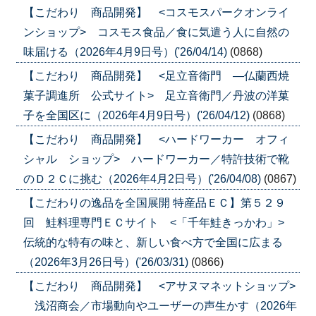
【こだわり 商品開発】 <コスモスパークオンライ
ンショップ> コスモス食品／食に気遣う人に自然の
味届ける（2026年4月9日号）('26/04/14)
(0868)
【こだわり 商品開発】 <足立音衛門 ―仏蘭西焼
菓子調進所 公式サイト> 足立音衛門／丹波の洋菓
子を全国区に（2026年4月9日号）('26/04/12)
(0868)
【こだわり 商品開発】 <ハードワーカー オフィ
シャル ショップ> ハードワーカー／特許技術で靴
のＤ２Ｃに挑む（2026年4月2日号）('26/04/08)
(0867)
【こだわりの逸品を全国展開 特産品ＥＣ】第５２９
回 鮭料理専門ＥＣサイト <「千年鮭きっかわ」>
伝統的な特有の味と、新しい食べ方で全国に広まる
（2026年3月26日号）('26/03/31)
(0866)
【こだわり 商品開発】 <アサヌマネットショップ>
浅沼商会／市場動向やユーザーの声生かす（2026年