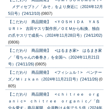
メディセプト／「みそ」をより身近に（2024年12月
5日号）('24/12/10)
(0807)
【こだわり 商品開発】 <ＹＯＳＨＩＤＡ ＹＡＳ
ＵＲＩ> 吉田ヤスリ製作所／ＯＥＭから転換、独自
の爪ヤスリで成長へ（2024年11月28日号）('24/12/02)
(0806)
【こだわり 商品開発】 <はるまき家> はるまき家
／「母ちゃんの春巻き」を全国へ（2024年11月21日
号）('24/11/26)
(0805)
【こだわり 商品開発】 <フィシュル！> ベンナー
ズ／Ｍｉｚｋａｎ（2024年11月21日号）('24/11/26)
(0
805)
【こだわり 商品開発】 <ｃｈｉｔｒｅｅ ｏｒｇ
ａｎｉｃ> ｃｈｉｔｒｅｅ ｏｒｇａｎｉｃ／「自
分を愛す」商品展開、会員数は４年で５５倍（2024年