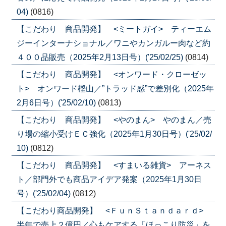
04)
(0816)
【こだわり 商品開発】 <ミートガイ> ティーエム
ジーインターナショナル／ワニやカンガルー肉など約
４００品販売（2025年2月13日号）('25/02/25)
(0814)
【こだわり 商品開発】 <オンワード・クローゼッ
ト> オンワード樫山／”トラッド感”で差別化（2025年
2月6日号）('25/02/10)
(0813)
【こだわり 商品開発】 <やのまん> やのまん／売
り場の縮小受けＥＣ強化（2025年1月30日号）('25/02/
10)
(0812)
【こだわり 商品開発】 <すまいる雑貨> アーネス
ト／部門外でも商品アイデア発案（2025年1月30日
号）('25/02/04)
(0812)
【こだわり商品開発】 <ＦｕｎＳｔａｎｄａｒｄ>
半年で売上２億円／心もケアする「ほっこり防災」を