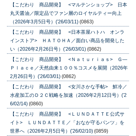
【こだわり 商品開発】 <マルテンショップ> 日本
丸天醤油／限定品でファン層のロイヤルティー向上
（2026年3月5日号）('26/03/11)
(0863)
【こだわり 商品開発】 <日本茶屋ハトハ オンラ
インストア> ＨＡＴＯＨＡ／面白い商品を開発した
い（2026年2月26日号）('26/03/01)
(0862)
【こだわり 商品開発】 <Ｎａｔｕｒｉａｓ> Ｇ―
Ｐｌａｃｅ／天然由来１００％コスメを展開（2026年
2月26日号）('26/03/01)
(0862)
【こだわり 商品開発】 <女川さかな手帖> 鮮冷／
水産加工のＤ２Ｃ戦略を加速（2026年2月12日号）('2
6/02/14)
(0860)
【こだわり 商品開発】 <ＬＵＮＤＡＴＴＥ公式サ
イト> ＬＵＮＤＡＴＴＥ／「おなか守るパンツ」を
世界へ（2026年2月5日号）('26/02/10)
(0859)