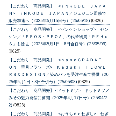
【こだわり 商品開発】 <ｉＮＫＯＤＥ ＪＡＰＡ
Ｎ> ｉＮＫＯＤＥ ＪＡＰＡＮ／ジェジュン監修で
販売加速へ（2025年5月15日号）('25/05/18)
(0826)
【こだわり 商品開発】 <ゼンケンショップ> ゼン
ケン／「ＰＦＯＳ・ＰＦＯＡ」の代替物質「ＰＦＨｘ
Ｓ」も除去（2025年5月1日・8日合併号）('25/05/09)
(0825)
【こだわり 商品開発】 <ｈａｎａＧＲＡＤＡＴＩ
ＯＮ 華月フラワーズ> Ｋａｄｕｋｉ ＦＬＯＷＥ
ＲＳ＆ＤＥＳＩＧＮ／染めバラを受注生産で提供（20
25年5月1日・8日合併号）('25/05/08)
(0825)
【こだわり 商品開発】 <ドットミソ> ドットミソ／
みその魅力発信に奮闘（2025年4月17日号）('25/04/2
2)
(0823)
【こだわり 商品開発】 <おうちｄｅねぎし> ねぎ