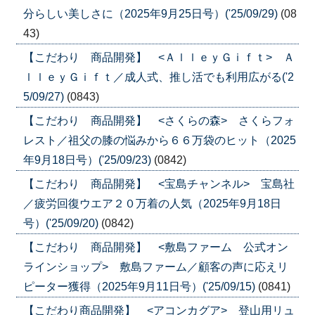
分らしい美しさに（2025年9月25日号）('25/09/29)
(08
43)
【こだわり 商品開発】 <ＡｌｌｅｙＧｉｆｔ> Ａ
ｌｌｅｙＧｉｆｔ／成人式、推し活でも利用広がる('2
5/09/27)
(0843)
【こだわり 商品開発】 <さくらの森> さくらフォ
レスト／祖父の膝の悩みから６６万袋のヒット（2025
年9月18日号）('25/09/23)
(0842)
【こだわり 商品開発】 <宝島チャンネル> 宝島社
／疲労回復ウエア２０万着の人気（2025年9月18日
号）('25/09/20)
(0842)
【こだわり 商品開発】 <敷島ファーム 公式オン
ラインショップ> 敷島ファーム／顧客の声に応えリ
ピーター獲得（2025年9月11日号）('25/09/15)
(0841)
【こだわり商品開発】 <アコンカグア> 登山用リュ