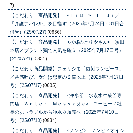
7)
【こだわり 商品開発】 <ＦｉＢｉ> ＦｉＢｉ／
「介護アパレル」を目指す（2025年7月24日・31日合
併号）('25/07/27)
(0836)
【こだわり 商品開発】 <水郷のとりやさん> 須田
本店／ブランド鶏で人気を確立（2025年7月17日号）
('25/07/21)
(0835)
【こだわり商品開発】フェリシモ「復刻ワンピース」
／共感呼び、受注は想定の２倍以上（2025年7月17日
号）('25/07/17)
(0835)
【こだわり 商品開発】 <浄水器 水素水生成器専
門店 Ｗａｔｅｒ Ｍｅｓｓａｇｅ> ユーピー／社
長の肌トラブルから浄水器販売へ（2025年7月10日
号）('25/07/13)
(0834)
【こだわり 商品開発】 <ノンピ> ノンピ／オイシ