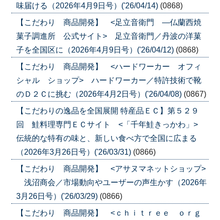
味届ける（2026年4月9日号）('26/04/14)
(0868)
【こだわり 商品開発】 <足立音衛門 ―仏蘭西焼
菓子調進所 公式サイト> 足立音衛門／丹波の洋菓
子を全国区に（2026年4月9日号）('26/04/12)
(0868)
【こだわり 商品開発】 <ハードワーカー オフィ
シャル ショップ> ハードワーカー／特許技術で靴
のＤ２Ｃに挑む（2026年4月2日号）('26/04/08)
(0867)
【こだわりの逸品を全国展開 特産品ＥＣ】第５２９
回 鮭料理専門ＥＣサイト <「千年鮭きっかわ」>
伝統的な特有の味と、新しい食べ方で全国に広まる
（2026年3月26日号）('26/03/31)
(0866)
【こだわり 商品開発】 <アサヌマネットショップ>
浅沼商会／市場動向やユーザーの声生かす（2026年
3月26日号）('26/03/29)
(0866)
【こだわり 商品開発】 <ｃｈｉｔｒｅｅ ｏｒｇ