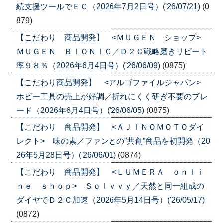
続支援ツールでＥＣ（2026年7月2日号）('26/07/21)
(0
879)
【こだわり 商品開発】 <ＭＵＧＥＮ ショップ>
ＭＵＧＥＮ ＢＩＯＮＩＣ／Ｄ２Ｃ戦略磨きリピート
率９８％（2026年6月4日号）('26/06/09)
(0875)
【こだわり商品開発】 <アルゴファイルジャパン>
ホビー工具の売上が好調／折れにくく研ぎ不要のブレ
ード（2026年6月4日号）('26/06/05)
(0875)
【こだわり 商品開発】 <ＡＪＩＮＯＭＯＴＯダイ
レクト> 味の素／ファンとの”共創”商品を初開発（20
26年5月28日号）('26/06/01)
(0874)
【こだわり 商品開発】 <ＬＵＭＥＲＡ ｏｎｌｉ
ｎｅ ｓｈｏｐ> Ｓｏｌｖｖｙ／天然と同一組成の
ダイヤでＤ２Ｃ加速（2026年5月14日号）('26/05/17)
(0872)