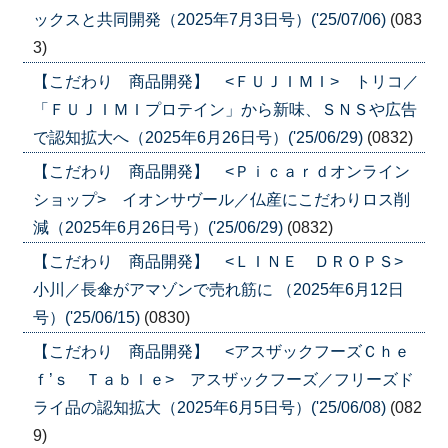
ックスと共同開発（2025年7月3日号）('25/07/06)
(083
3)
【こだわり 商品開発】 <ＦＵＪＩＭＩ> トリコ／
「ＦＵＪＩＭＩプロテイン」から新味、ＳＮＳや広告
で認知拡大へ（2025年6月26日号）('25/06/29)
(0832)
【こだわり 商品開発】 <Ｐｉｃａｒｄオンライン
ショップ> イオンサヴール／仏産にこだわりロス削
減（2025年6月26日号）('25/06/29)
(0832)
【こだわり 商品開発】 <ＬＩＮＥ ＤＲＯＰＳ>
小川／長傘がアマゾンで売れ筋に （2025年6月12日
号）('25/06/15)
(0830)
【こだわり 商品開発】 <アスザックフーズＣｈｅ
ｆ’ｓ Ｔａｂｌｅ> アスザックフーズ／フリーズド
ライ品の認知拡大（2025年6月5日号）('25/06/08)
(082
9)