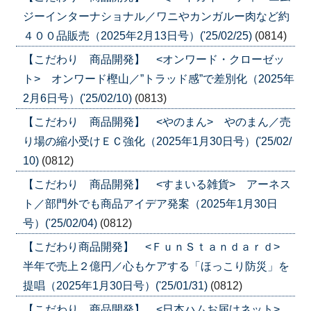
ジーインターナショナル／ワニやカンガルー肉など約
４００品販売（2025年2月13日号）('25/02/25)
(0814)
【こだわり 商品開発】 <オンワード・クローゼッ
ト> オンワード樫山／”トラッド感”で差別化（2025年
2月6日号）('25/02/10)
(0813)
【こだわり 商品開発】 <やのまん> やのまん／売
り場の縮小受けＥＣ強化（2025年1月30日号）('25/02/
10)
(0812)
【こだわり 商品開発】 <すまいる雑貨> アーネス
ト／部門外でも商品アイデア発案（2025年1月30日
号）('25/02/04)
(0812)
【こだわり商品開発】 <ＦｕｎＳｔａｎｄａｒｄ>
半年で売上２億円／心もケアする「ほっこり防災」を
提唱（2025年1月30日号）('25/01/31)
(0812)
【こだわり 商品開発】 <日本ハムお届けネット>