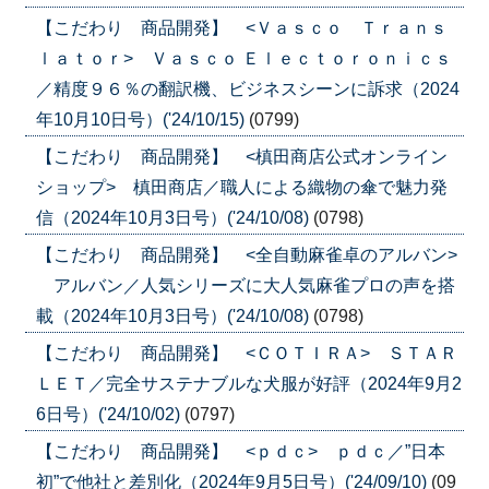
【こだわり 商品開発】 <Ｖａｓｃｏ Ｔｒａｎｓ
ｌａｔｏｒ> Ｖａｓｃｏ Ｅｌｅｃｔｏｒｏｎｉｃｓ
／精度９６％の翻訳機、ビジネスシーンに訴求（2024
年10月10日号）('24/10/15)
(0799)
【こだわり 商品開発】 <槙田商店公式オンライン
ショップ> 槙田商店／職人による織物の傘で魅力発
信（2024年10月3日号）('24/10/08)
(0798)
【こだわり 商品開発】 <全自動麻雀卓のアルバン>
アルバン／人気シリーズに大人気麻雀プロの声を搭
載（2024年10月3日号）('24/10/08)
(0798)
【こだわり 商品開発】 <ＣＯＴＩＲＡ> ＳＴＡＲ
ＬＥＴ／完全サステナブルな犬服が好評（2024年9月2
6日号）('24/10/02)
(0797)
【こだわり 商品開発】 <ｐｄｃ> ｐｄｃ／”日本
初”で他社と差別化（2024年9月5日号）('24/09/10)
(09