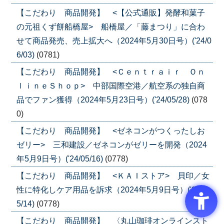
【こだわり 商品開発】 <【公式通販】発酵和菓子
の元祖くず餅船橋屋> 船橋屋／「藤まつり」に合わ
せて商品発売、売上拡大へ（2024年5月30日号）('24/0
6/03)
(0781)
【こだわり 商品開発】 <Ｃｅｎｔｒａｉｒ Ｏｎ
ｌｉｎｅＳｈｏｐ> 中部国際空港／航空系の独自商
品でファン獲得（2024年5月23日号）('24/05/28)
(078
0)
【こだわり 商品開発】 <ゼネコンがつくったしお
ゼリー> 三和建設／ゼネコンがゼリーを開発（2024
年5月9日号）('24/05/16)
(0778)
【こだわり 商品開発】 <ＫＡＩストア> 貝印／女
性に特化しケア用品を訴求（2024年5月9日号）('24/0
5/14)
(0778)
【こだわり 商品開発】 〈丸山珈琲オンラインスト