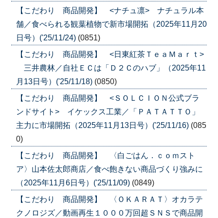
【こだわり 商品開発】 <ナチュ凛> ナチュラル本
舗／食べられる観葉植物で新市場開拓（2025年11月20
日号）('25/11/24)
(0851)
【こだわり 商品開発】 <日東紅茶ＴｅａＭａｒｔ>
三井農林／自社ＥＣは「Ｄ２Ｃのハブ」（2025年11
月13日号）('25/11/18)
(0850)
【こだわり 商品開発】 <ＳＯＬＣＩＯＮ公式ブラ
ンドサイト> イケックス工業／「ＰＡＴＡＴＴＯ」
主力に市場開拓（2025年11月13日号）('25/11/16)
(085
0)
【こだわり 商品開発】 〈白ごはん．ｃｏｍスト
ア〉山本佐太郎商店／食べ飽きない商品づくり強みに
（2025年11月6日号）('25/11/09)
(0849)
【こだわり 商品開発】 〈ＯＫＡＲＡＴ〉オカラテ
クノロジズ／動画再生１０００万回超ＳＮＳで商品開