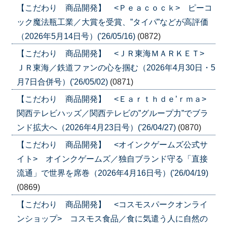
【こだわり 商品開発】 <Ｐｅａｃｏｃｋ> ピーコ
ック魔法瓶工業／大賞を受賞、”タイパ”などが高評価
（2026年5月14日号）('26/05/16)
(0872)
【こだわり 商品開発】 <ＪＲ東海ＭＡＲＫＥＴ>
ＪＲ東海／鉄道ファンの心を掴む（2026年4月30日・5
月7日合併号）('26/05/02)
(0871)
【こだわり 商品開発】 <Ｅａｒｔｈｄｅ’ｒｍａ>
関西テレビハッズ／関西テレビの”グループ力”でブラ
ンド拡大へ（2026年4月23日号）('26/04/27)
(0870)
【こだわり 商品開発】 <オインクゲームズ公式サ
イト> オインクゲームズ／独自ブランド守る「直接
流通」で世界を席巻（2026年4月16日号）('26/04/19)
(0869)
【こだわり 商品開発】 <コスモスパークオンライ
ンショップ> コスモス食品／食に気遣う人に自然の