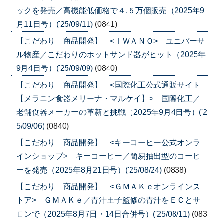
ックを発売／高機能低価格で４.５万個販売（2025年9
月11日号）('25/09/11)
(0841)
【こだわり 商品開発】 <ＩＷＡＮＯ> ユニバーサ
ル物産／こだわりのホットサンド器がヒット（2025年
9月4日号）('25/09/09)
(0840)
【こだわり 商品開発】 <国際化工公式通販サイト
【メラニン食器メリーナ・マルケイ】> 国際化工／
老舗食器メーカーの革新と挑戦（2025年9月4日号）('2
5/09/06)
(0840)
【こだわり 商品開発】 <キーコーヒー公式オンラ
インショップ> キーコーヒー／簡易抽出型のコーヒ
ーを発売（2025年8月21日号）('25/08/24)
(0838)
【こだわり 商品開発】 <ＧＭＡＫｅオンラインス
トア> ＧＭＡＫｅ／青汁王子監修の青汁をＥＣとサ
ロンで（2025年8月7日・14日合併号）('25/08/11)
(083