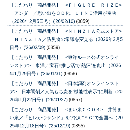
【こだわり 商品開発】 <ＦＩＧＵＲＥ ＲＩＺＥ>
アンダー／思い出を３Ｄ化、ＬＩＮＥ活用が奏功
（2026年2月5日号）('26/02/10)
(0859)
【こだわり 商品開発】 <ＮＩＮＺＩＡ公式ストア>
ＮＩＮＺＩＡ／防災食の常識を変える（2026年2月5
日号）('26/02/09)
(0859)
【こだわり 商品開発】 <東洋ルース公式オンライ
ンストア> 東洋／宝石×推し活で”熱狂”を創出（2026
年1月29日号）('26/01/31)
(0858)
【こだわり 商品開発】 <日本調剤オンラインスト
ア> 日本調剤／人気もち麦を”機能性表示”に刷新（20
26年1月22日号）('26/01/27)
(0857)
【こだわり 商品開発】 <まい泉ＣＯＯＫ> 井筒ま
い泉／「ヒレかつサンド」を”冷凍””ＥＣ”で全国へ（20
25年12月18日号）('25/12/19)
(0855)