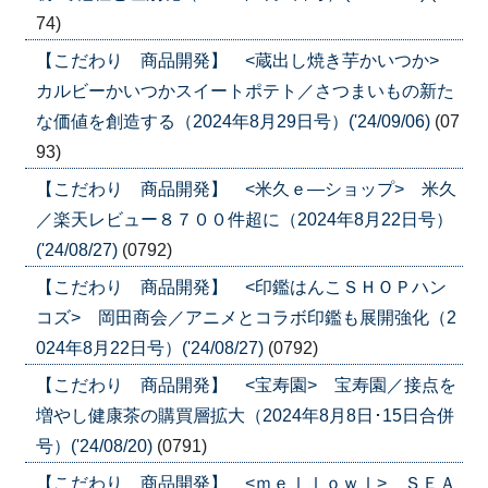
74)
【こだわり 商品開発】 <蔵出し焼き芋かいつか>
カルビーかいつかスイートポテト／さつまいもの新た
な価値を創造する（2024年8月29日号）('24/09/06)
(07
93)
【こだわり 商品開発】 <米久ｅ―ショップ> 米久
／楽天レビュー８７００件超に（2024年8月22日号）
('24/08/27)
(0792)
【こだわり 商品開発】 <印鑑はんこＳＨＯＰハン
コズ> 岡田商会／アニメとコラボ印鑑も展開強化（2
024年8月22日号）('24/08/27)
(0792)
【こだわり 商品開発】 <宝寿園> 宝寿園／接点を
増やし健康茶の購買層拡大（2024年8月8日･15日合併
号）('24/08/20)
(0791)
【こだわり 商品開発】 <ｍｅｌｌｏｗｌ> ＳＥＡ