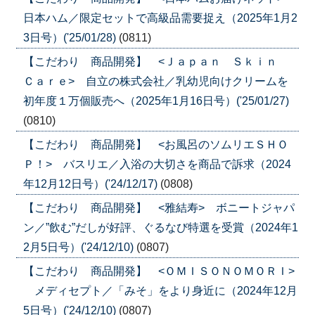
日本ハム／限定セットで高級品需要捉え（2025年1月2
3日号）('25/01/28)
(0811)
【こだわり 商品開発】 <Ｊａｐａｎ Ｓｋｉｎ
Ｃａｒｅ> 自立の株式会社／乳幼児向けクリームを
初年度１万個販売へ（2025年1月16日号）('25/01/27)
(0810)
【こだわり 商品開発】 <お風呂のソムリエＳＨＯ
Ｐ！> バスリエ／入浴の大切さを商品で訴求（2024
年12月12日号）('24/12/17)
(0808)
【こだわり 商品開発】 <雅結寿> ボニートジャパ
ン／”飲む”だしが好評、ぐるなび特選を受賞（2024年1
2月5日号）('24/12/10)
(0807)
【こだわり 商品開発】 <ＯＭＩＳＯＮＯＭＯＲＩ>
メディセプト／「みそ」をより身近に（2024年12月
5日号）('24/12/10)
(0807)