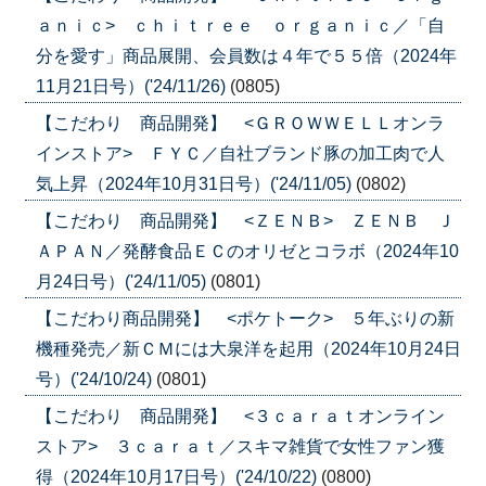
ａｎｉｃ> ｃｈｉｔｒｅｅ ｏｒｇａｎｉｃ／「自
分を愛す」商品展開、会員数は４年で５５倍（2024年
11月21日号）('24/11/26)
(0805)
【こだわり 商品開発】 <ＧＲＯＷＷＥＬＬオンラ
インストア> ＦＹＣ／自社ブランド豚の加工肉で人
気上昇（2024年10月31日号）('24/11/05)
(0802)
【こだわり 商品開発】 <ＺＥＮＢ> ＺＥＮＢ Ｊ
ＡＰＡＮ／発酵食品ＥＣのオリゼとコラボ（2024年10
月24日号）('24/11/05)
(0801)
【こだわり商品開発】 <ポケトーク> ５年ぶりの新
機種発売／新ＣＭには大泉洋を起用（2024年10月24日
号）('24/10/24)
(0801)
【こだわり 商品開発】 <３ｃａｒａｔオンライン
ストア> ３ｃａｒａｔ／スキマ雑貨で女性ファン獲
得（2024年10月17日号）('24/10/22)
(0800)