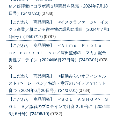
Ｍ／好評受けコラボ第２弾商品を発売（2024年7月18
日号）('24/07/23)
(0788)
【こだわり 商品開発】 <イスクラファージ> イス
クラ産業／肌にいる微生物の調和に着目（2024年7月1
1日号）('24/07/17)
(0787)
【こだわり 商品開発】 <Ａｉｍｅ Ｐｒｏｔｅｉ
ｎ> ｎａｒｒａｔｉｖｅ／深田監修の「マカ」配合
男性プロテイン（2024年6月27日号）('24/07/01)
(078
5)
【こだわり 商品開発】 <横浜みらいオフィシャル
ストア> レーベン／特許・意匠のアイデアでヒット
育つ（2024年6月20日号）('24/07/01)
(0784)
【こだわり 商品開発】 <ＳＯＬＩＡＳＨＯＰ> Ｓ
ＯＬＩＡ／激戦のプロテインで月商２.５倍に（2024年
6月6日号）('24/06/10)
(0782)