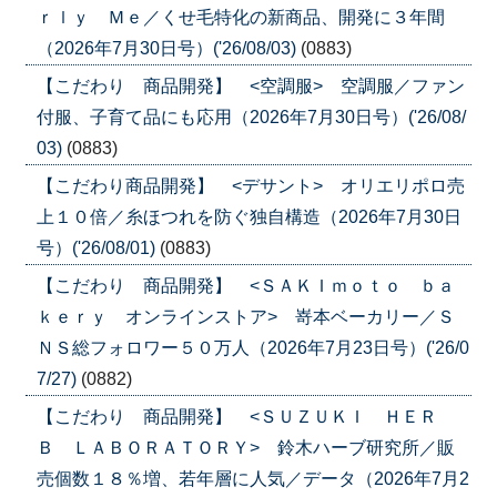
ｒｌｙ Ｍｅ／くせ毛特化の新商品、開発に３年間
（2026年7月30日号）('26/08/03)
(0883)
【こだわり 商品開発】 <空調服> 空調服／ファン
付服、子育て品にも応用（2026年7月30日号）('26/08/
03)
(0883)
【こだわり商品開発】 <デサント> オリエリポロ売
上１０倍／糸ほつれを防ぐ独自構造（2026年7月30日
号）('26/08/01)
(0883)
【こだわり 商品開発】 <ＳＡＫＩｍｏｔｏ ｂａ
ｋｅｒｙ オンラインストア> 嵜本ベーカリー／Ｓ
ＮＳ総フォロワー５０万人（2026年7月23日号）('26/0
7/27)
(0882)
【こだわり 商品開発】 <ＳＵＺＵＫＩ ＨＥＲ
Ｂ ＬＡＢＯＲＡＴＯＲＹ> 鈴木ハーブ研究所／販
売個数１８％増、若年層に人気／データ（2026年7月2