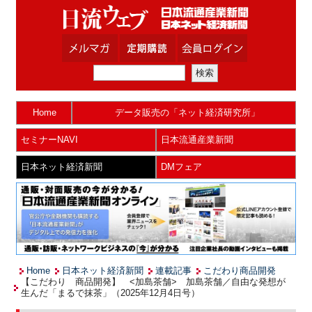
Home
データ販売の「ネット経済研究所」
セミナーNAVI
日本流通産業新聞
日本ネット経済新聞
DMフェア
Home
日本ネット経済新聞
連載記事
こだわり商品開発
【こだわり 商品開発】 <加島茶舗> 加島茶舗／自由な発想が
生んだ「まるで抹茶」（2025年12月4日号）