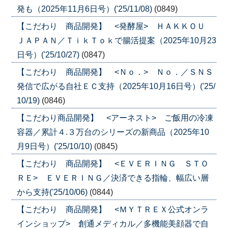
発も（2025年11月6日号）('25/11/08)
(0849)
【こだわり 商品開発】 <発酵屋> ＨＡＫＫＯＵ
ＪＡＰＡＮ／ＴｉｋＴｏｋで腸活提案（2025年10月23
日号）('25/10/27)
(0847)
【こだわり 商品開発】 <Ｎｏ．> Ｎｏ．／ＳＮＳ
発信で広がる自社ＥＣ支持（2025年10月16日号）('25/
10/19)
(0846)
【こだわり商品開発】 <アーネスト> ご飯用の冷凍
容器／累計４.３万台のシリーズの新商品（2025年10
月9日号）('25/10/10)
(0845)
【こだわり 商品開発】 <ＥＶＥＲＩＮＧ ＳＴＯ
ＲＥ> ＥＶＥＲＩＮＧ／決済できる指輪、幅広い層
から支持('25/10/06)
(0844)
【こだわり 商品開発】 <ＭＹＴＲＥＸ公式オンラ
インショップ> 創通メディカル／多機能美顔器で自