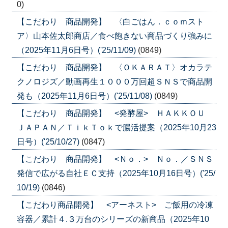
0)
【こだわり 商品開発】 〈白ごはん．ｃｏｍスト
ア〉山本佐太郎商店／食べ飽きない商品づくり強みに
（2025年11月6日号）('25/11/09)
(0849)
【こだわり 商品開発】 〈ＯＫＡＲＡＴ〉オカラテ
クノロジズ／動画再生１０００万回超ＳＮＳで商品開
発も（2025年11月6日号）('25/11/08)
(0849)
【こだわり 商品開発】 <発酵屋> ＨＡＫＫＯＵ
ＪＡＰＡＮ／ＴｉｋＴｏｋで腸活提案（2025年10月23
日号）('25/10/27)
(0847)
【こだわり 商品開発】 <Ｎｏ．> Ｎｏ．／ＳＮＳ
発信で広がる自社ＥＣ支持（2025年10月16日号）('25/
10/19)
(0846)
【こだわり商品開発】 <アーネスト> ご飯用の冷凍
容器／累計４.３万台のシリーズの新商品（2025年10