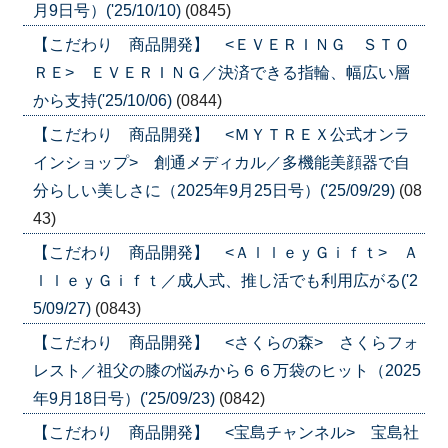
月9日号）('25/10/10)
(0845)
【こだわり 商品開発】 <ＥＶＥＲＩＮＧ ＳＴＯ
ＲＥ> ＥＶＥＲＩＮＧ／決済できる指輪、幅広い層
から支持('25/10/06)
(0844)
【こだわり 商品開発】 <ＭＹＴＲＥＸ公式オンラ
インショップ> 創通メディカル／多機能美顔器で自
分らしい美しさに（2025年9月25日号）('25/09/29)
(08
43)
【こだわり 商品開発】 <ＡｌｌｅｙＧｉｆｔ> Ａ
ｌｌｅｙＧｉｆｔ／成人式、推し活でも利用広がる('2
5/09/27)
(0843)
【こだわり 商品開発】 <さくらの森> さくらフォ
レスト／祖父の膝の悩みから６６万袋のヒット（2025
年9月18日号）('25/09/23)
(0842)
【こだわり 商品開発】 <宝島チャンネル> 宝島社