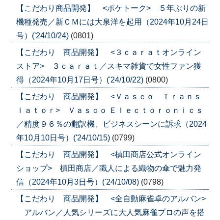
【こだわり商品開発】 <ポケトーク> ５年ぶりの新
機種発売／新ＣＭには大泉洋を起用（2024年10月24日
号）('24/10/24)
(0801)
【こだわり 商品開発】 <３ｃａｒａｔオンライン
ストア> ３ｃａｒａｔ／スキマ雑貨で女性ファン獲
得（2024年10月17日号）('24/10/22)
(0800)
【こだわり 商品開発】 <Ｖａｓｃｏ Ｔｒａｎｓ
ｌａｔｏｒ> Ｖａｓｃｏ Ｅｌｅｃｔｏｒｏｎｉｃｓ
／精度９６％の翻訳機、ビジネスシーンに訴求（2024
年10月10日号）('24/10/15)
(0799)
【こだわり 商品開発】 <槙田商店公式オンライン
ショップ> 槙田商店／職人による織物の傘で魅力発
信（2024年10月3日号）('24/10/08)
(0798)
【こだわり 商品開発】 <全自動麻雀卓のアルバン>
アルバン／人気シリーズに大人気麻雀プロの声を搭