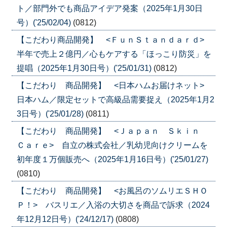
ト／部門外でも商品アイデア発案（2025年1月30日
号）('25/02/04)
(0812)
【こだわり商品開発】 <ＦｕｎＳｔａｎｄａｒｄ>
半年で売上２億円／心もケアする「ほっこり防災」を
提唱（2025年1月30日号）('25/01/31)
(0812)
【こだわり 商品開発】 <日本ハムお届けネット>
日本ハム／限定セットで高級品需要捉え（2025年1月2
3日号）('25/01/28)
(0811)
【こだわり 商品開発】 <Ｊａｐａｎ Ｓｋｉｎ
Ｃａｒｅ> 自立の株式会社／乳幼児向けクリームを
初年度１万個販売へ（2025年1月16日号）('25/01/27)
(0810)
【こだわり 商品開発】 <お風呂のソムリエＳＨＯ
Ｐ！> バスリエ／入浴の大切さを商品で訴求（2024
年12月12日号）('24/12/17)
(0808)