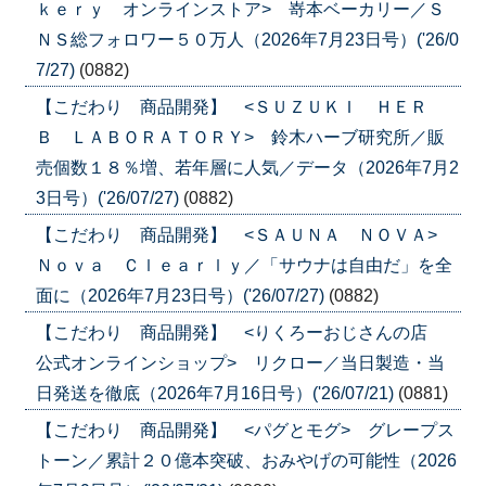
ｋｅｒｙ オンラインストア> 嵜本ベーカリー／Ｓ
ＮＳ総フォロワー５０万人（2026年7月23日号）('26/0
7/27)
(0882)
【こだわり 商品開発】 <ＳＵＺＵＫＩ ＨＥＲ
Ｂ ＬＡＢＯＲＡＴＯＲＹ> 鈴木ハーブ研究所／販
売個数１８％増、若年層に人気／データ（2026年7月2
3日号）('26/07/27)
(0882)
【こだわり 商品開発】 <ＳＡＵＮＡ ＮＯＶＡ>
Ｎｏｖａ Ｃｌｅａｒｌｙ／「サウナは自由だ」を全
面に（2026年7月23日号）('26/07/27)
(0882)
【こだわり 商品開発】 <りくろーおじさんの店
公式オンラインショップ> リクロー／当日製造・当
日発送を徹底（2026年7月16日号）('26/07/21)
(0881)
【こだわり 商品開発】 <パグとモグ> グレープス
トーン／累計２０億本突破、おみやげの可能性（2026