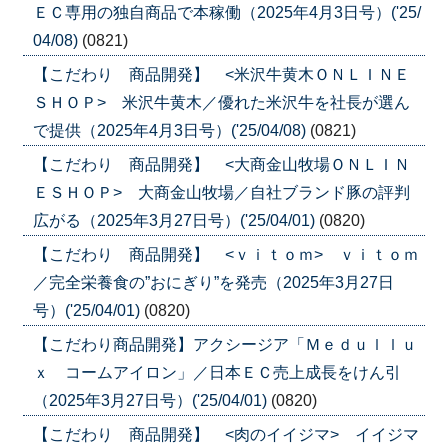
ＥＣ専用の独自商品で本稼働（2025年4月3日号）('25/
04/08)
(0821)
【こだわり 商品開発】 <米沢牛黄木ＯＮＬＩＮＥ
ＳＨＯＰ> 米沢牛黄木／優れた米沢牛を社長が選ん
で提供（2025年4月3日号）('25/04/08)
(0821)
【こだわり 商品開発】 <大商金山牧場ＯＮＬＩＮ
ＥＳＨＯＰ> 大商金山牧場／自社ブランド豚の評判
広がる（2025年3月27日号）('25/04/01)
(0820)
【こだわり 商品開発】 <ｖｉｔｏｍ> ｖｉｔｏｍ
／完全栄養食の”おにぎり”を発売（2025年3月27日
号）('25/04/01)
(0820)
【こだわり商品開発】アクシージア「Ｍｅｄｕｌｌｕ
ｘ コームアイロン」／日本ＥＣ売上成長をけん引
（2025年3月27日号）('25/04/01)
(0820)
【こだわり 商品開発】 <肉のイイジマ> イイジマ