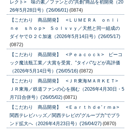
レクト> 味の素／ファンとの”共創”商品を初開発（20
26年5月28日号）('26/06/01)
(0874)
【こだわり 商品開発】 <ＬＵＭＥＲＡ ｏｎｌｉ
ｎｅ ｓｈｏｐ> Ｓｏｌｖｖｙ／天然と同一組成の
ダイヤでＤ２Ｃ加速（2026年5月14日号）('26/05/17)
(0872)
【こだわり 商品開発】 <Ｐｅａｃｏｃｋ> ピーコ
ック魔法瓶工業／大賞を受賞、”タイパ”などが高評価
（2026年5月14日号）('26/05/16)
(0872)
【こだわり 商品開発】 <ＪＲ東海ＭＡＲＫＥＴ>
ＪＲ東海／鉄道ファンの心を掴む（2026年4月30日・5
月7日合併号）('26/05/02)
(0871)
【こだわり 商品開発】 <Ｅａｒｔｈｄｅ’ｒｍａ>
関西テレビハッズ／関西テレビの”グループ力”でブラ
ンド拡大へ（2026年4月23日号）('26/04/27)
(0870)