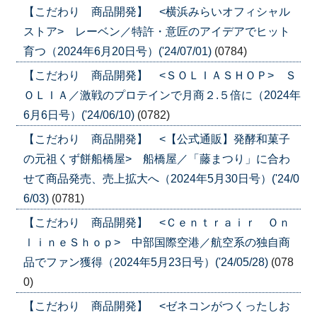
【こだわり 商品開発】 <横浜みらいオフィシャル
ストア> レーベン／特許・意匠のアイデアでヒット
育つ（2024年6月20日号）('24/07/01)
(0784)
【こだわり 商品開発】 <ＳＯＬＩＡＳＨＯＰ> Ｓ
ＯＬＩＡ／激戦のプロテインで月商２.５倍に（2024年
6月6日号）('24/06/10)
(0782)
【こだわり 商品開発】 <【公式通販】発酵和菓子
の元祖くず餅船橋屋> 船橋屋／「藤まつり」に合わ
せて商品発売、売上拡大へ（2024年5月30日号）('24/0
6/03)
(0781)
【こだわり 商品開発】 <Ｃｅｎｔｒａｉｒ Ｏｎ
ｌｉｎｅＳｈｏｐ> 中部国際空港／航空系の独自商
品でファン獲得（2024年5月23日号）('24/05/28)
(078
0)
【こだわり 商品開発】 <ゼネコンがつくったしお