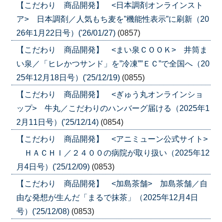
【こだわり 商品開発】 <日本調剤オンラインスト
ア> 日本調剤／人気もち麦を”機能性表示”に刷新（20
26年1月22日号）('26/01/27)
(0857)
【こだわり 商品開発】 <まい泉ＣＯＯＫ> 井筒ま
い泉／「ヒレかつサンド」を”冷凍””ＥＣ”で全国へ（20
25年12月18日号）('25/12/19)
(0855)
【こだわり 商品開発】 <ぎゅう丸オンラインショ
ップ> 牛丸／こだわりのハンバーグ届ける（2025年1
2月11日号）('25/12/14)
(0854)
【こだわり 商品開発】 <アニミューン公式サイト>
ＨＡＣＨＩ／２４００の病院が取り扱い（2025年12
月4日号）('25/12/09)
(0853)
【こだわり 商品開発】 <加島茶舗> 加島茶舗／自
由な発想が生んだ「まるで抹茶」（2025年12月4日
号）('25/12/08)
(0853)