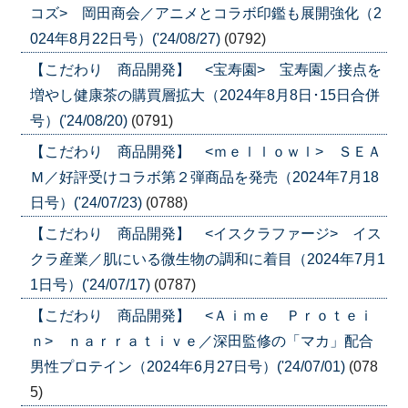
コズ> 岡田商会／アニメとコラボ印鑑も展開強化（2
024年8月22日号）('24/08/27)
(0792)
【こだわり 商品開発】 <宝寿園> 宝寿園／接点を
増やし健康茶の購買層拡大（2024年8月8日･15日合併
号）('24/08/20)
(0791)
【こだわり 商品開発】 <ｍｅｌｌｏｗｌ> ＳＥＡ
Ｍ／好評受けコラボ第２弾商品を発売（2024年7月18
日号）('24/07/23)
(0788)
【こだわり 商品開発】 <イスクラファージ> イス
クラ産業／肌にいる微生物の調和に着目（2024年7月1
1日号）('24/07/17)
(0787)
【こだわり 商品開発】 <Ａｉｍｅ Ｐｒｏｔｅｉ
ｎ> ｎａｒｒａｔｉｖｅ／深田監修の「マカ」配合
男性プロテイン（2024年6月27日号）('24/07/01)
(078
5)