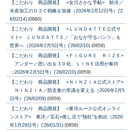
【こだわり 商品開発】 <女川さかな手帖> 鮮冷／
水産加工のＤ２Ｃ戦略を加速（2026年2月12日号）('2
6/02/14)
(0860)
【こだわり 商品開発】 <ＬＵＮＤＡＴＴＥ公式サ
イト> ＬＵＮＤＡＴＴＥ／「おなか守るパンツ」を
世界へ（2026年2月5日号）('26/02/10)
(0859)
【こだわり 商品開発】 <ＦＩＧＵＲＥ ＲＩＺＥ>
アンダー／思い出を３Ｄ化、ＬＩＮＥ活用が奏功
（2026年2月5日号）('26/02/10)
(0859)
【こだわり 商品開発】 <ＮＩＮＺＩＡ公式ストア>
ＮＩＮＺＩＡ／防災食の常識を変える（2026年2月5
日号）('26/02/09)
(0859)
【こだわり 商品開発】 <東洋ルース公式オンライ
ンストア> 東洋／宝石×推し活で”熱狂”を創出（2026
年1月29日号）('26/01/31)
(0858)