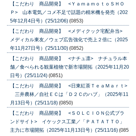
【こだわり 商品開発】 <ＹａｍａｍｏｔｏＳＨＯ
Ｐ> 山本電気／コメ不足で話題の精米機を発売（202
5年12月4日号）('25/12/06)
(0853)
【こだわり 商品開発】 <メディクック宅配弁当>
メディカル東友／ウェブ広告強化で売上２倍に（2025
年11月27日号）('25/11/30)
(0852)
【こだわり 商品開発】 <ナチュ凛> ナチュラル本
舗／食べられる観葉植物で新市場開拓（2025年11月20
日号）('25/11/24)
(0851)
【こだわり 商品開発】 <日東紅茶ＴｅａＭａｒｔ>
三井農林／自社ＥＣは「Ｄ２Ｃのハブ」（2025年11
月13日号）('25/11/18)
(0850)
【こだわり 商品開発】 <ＳＯＬＣＩＯＮ公式ブラ
ンドサイト> イケックス工業／「ＰＡＴＡＴＴＯ」
主力に市場開拓（2025年11月13日号）('25/11/16)
(085