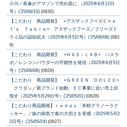
小川／長傘がアマゾンで売れ筋に （2025年6月12日
号）('25/06/15)
(0830)
【こだわり 商品開発】 <アスザックフーズＣｈｅ
ｆ’ｓ Ｔａｂｌｅ> アスザックフーズ／フリーズド
ライ品の認知拡大（2025年6月5日号）('25/06/08)
(082
9)
【こだわり 商品開発】 <ＨＡＳ－ＬＡＢ> ハスラ
ボ／レンコンパウダーの可能性を発信（2025年6月5日
号）('25/06/08)
(0829)
【こだわり 商品開発】 <ＧＲＥＥＮ ＤＯＬＣＥ>
クラダシ／新ブランド始動、ＥＣ事業に近い売上目
指す（2025年5月29日号）('25/05/31)
(0828)
【こだわり商品開発】ｒｅｄａｙ「米粉グラノーラク
ッキー」／妹の病気で食の大切さを実感（2025年5月2
2日号）('25/05/24)
(0827)