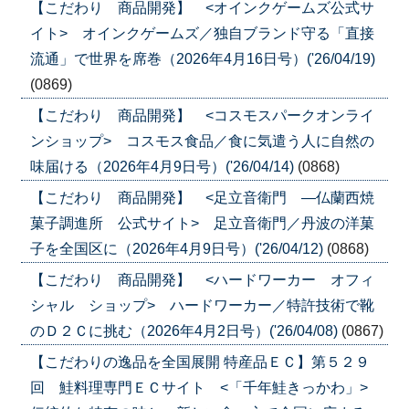
【こだわり 商品開発】 <オインクゲームズ公式サ
イト> オインクゲームズ／独自ブランド守る「直接
流通」で世界を席巻（2026年4月16日号）('26/04/19)
(0869)
【こだわり 商品開発】 <コスモスパークオンライ
ンショップ> コスモス食品／食に気遣う人に自然の
味届ける（2026年4月9日号）('26/04/14)
(0868)
【こだわり 商品開発】 <足立音衛門 ―仏蘭西焼
菓子調進所 公式サイト> 足立音衛門／丹波の洋菓
子を全国区に（2026年4月9日号）('26/04/12)
(0868)
【こだわり 商品開発】 <ハードワーカー オフィ
シャル ショップ> ハードワーカー／特許技術で靴
のＤ２Ｃに挑む（2026年4月2日号）('26/04/08)
(0867)
【こだわりの逸品を全国展開 特産品ＥＣ】第５２９
回 鮭料理専門ＥＣサイト <「千年鮭きっかわ」>