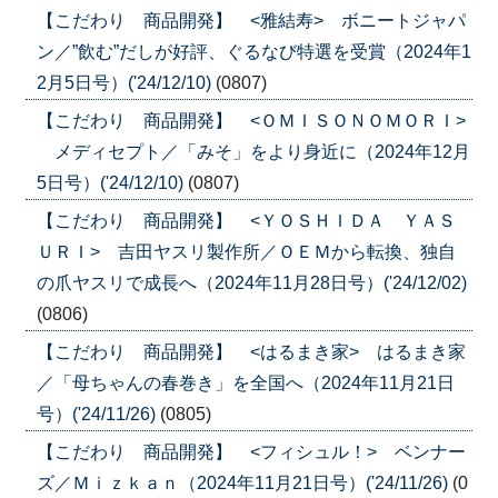
【こだわり 商品開発】 <雅結寿> ボニートジャパ
ン／”飲む”だしが好評、ぐるなび特選を受賞（2024年1
2月5日号）('24/12/10)
(0807)
【こだわり 商品開発】 <ＯＭＩＳＯＮＯＭＯＲＩ>
メディセプト／「みそ」をより身近に（2024年12月
5日号）('24/12/10)
(0807)
【こだわり 商品開発】 <ＹＯＳＨＩＤＡ ＹＡＳ
ＵＲＩ> 吉田ヤスリ製作所／ＯＥＭから転換、独自
の爪ヤスリで成長へ（2024年11月28日号）('24/12/02)
(0806)
【こだわり 商品開発】 <はるまき家> はるまき家
／「母ちゃんの春巻き」を全国へ（2024年11月21日
号）('24/11/26)
(0805)
【こだわり 商品開発】 <フィシュル！> ベンナー
ズ／Ｍｉｚｋａｎ（2024年11月21日号）('24/11/26)
(0