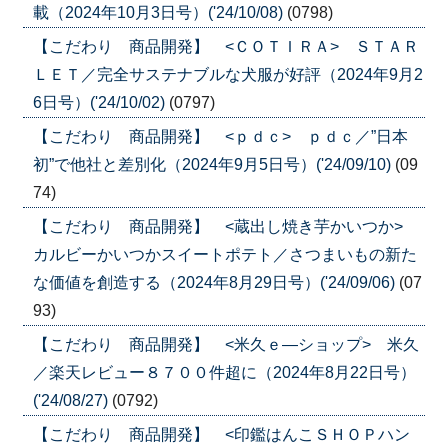
載（2024年10月3日号）('24/10/08)
(0798)
【こだわり 商品開発】 <ＣＯＴＩＲＡ> ＳＴＡＲ
ＬＥＴ／完全サステナブルな犬服が好評（2024年9月2
6日号）('24/10/02)
(0797)
【こだわり 商品開発】 <ｐｄｃ> ｐｄｃ／”日本
初”で他社と差別化（2024年9月5日号）('24/09/10)
(09
74)
【こだわり 商品開発】 <蔵出し焼き芋かいつか>
カルビーかいつかスイートポテト／さつまいもの新た
な価値を創造する（2024年8月29日号）('24/09/06)
(07
93)
【こだわり 商品開発】 <米久ｅ―ショップ> 米久
／楽天レビュー８７００件超に（2024年8月22日号）
('24/08/27)
(0792)
【こだわり 商品開発】 <印鑑はんこＳＨＯＰハン