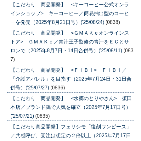
【こだわり 商品開発】 <キーコーヒー公式オンラ
インショップ> キーコーヒー／簡易抽出型のコーヒ
ーを発売（2025年8月21日号）('25/08/24)
(0838)
【こだわり 商品開発】 <ＧＭＡＫｅオンラインス
トア> ＧＭＡＫｅ／青汁王子監修の青汁をＥＣとサ
ロンで（2025年8月7日・14日合併号）('25/08/11)
(083
7)
【こだわり 商品開発】 <ＦｉＢｉ> ＦｉＢｉ／
「介護アパレル」を目指す（2025年7月24日・31日合
併号）('25/07/27)
(0836)
【こだわり 商品開発】 <水郷のとりやさん> 須田
本店／ブランド鶏で人気を確立（2025年7月17日号）
('25/07/21)
(0835)
【こだわり商品開発】フェリシモ「復刻ワンピース」
／共感呼び、受注は想定の２倍以上（2025年7月17日