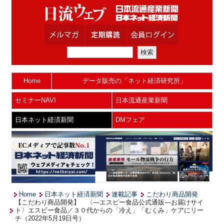
Home
データ販売の「ネット経済研究所」
セミナーNAVI
日本流通産業新聞
日本ネット経済新聞
DMフェア
Home
日本ネット経済新聞
連載記事
こだわり商品開発
【こだわり商品開発】 〈―エスビー食品公式通販―お届けサイ
ト〉エスビー食品／３０代からの「冷え」「むくみ」ケアにリー
チ（2022年5月19日号）