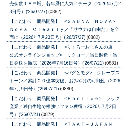
売個数１８％増、若年層に人気／データ（2026年7月2
3日号）('26/07/27)
(0882)
【こだわり 商品開発】 <ＳＡＵＮＡ ＮＯＶＡ>
Ｎｏｖａ Ｃｌｅａｒｌｙ／「サウナは自由だ」を全
面に（2026年7月23日号）('26/07/27)
(0882)
【こだわり 商品開発】 <りくろーおじさんの店
公式オンラインショップ> リクロー／当日製造・当
日発送を徹底（2026年7月16日号）('26/07/21)
(0881)
【こだわり 商品開発】 <パグとモグ> グレープス
トーン／累計２０億本突破、おみやげの可能性（2026
年7月9日号）('26/07/21)
(0880)
【こだわり 商品開発】 <Ｐａｎｆｒｅｅ> ラック
産業／独自生地で根強いファン獲得（2026年7月2日
号）('26/07/21)
(0879)
【こだわり 商品開発】 <ＴＡＫＴ－ＪＡＰＡＮ