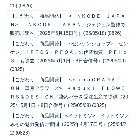
20)
(0826)
【こだわり 商品開発】 <ｉＮＫＯＤＥ ＪＡＰＡ
Ｎ> ｉＮＫＯＤＥ ＪＡＰＡＮ／ジェジュン監修で
販売加速へ（2025年5月15日号）('25/05/18)
(0826)
【こだわり 商品開発】 <ゼンケンショップ> ゼン
ケン／「ＰＦＯＳ・ＰＦＯＡ」の代替物質「ＰＦＨｘ
Ｓ」も除去（2025年5月1日・8日合併号）('25/05/09)
(0825)
【こだわり 商品開発】 <ｈａｎａＧＲＡＤＡＴＩ
ＯＮ 華月フラワーズ> Ｋａｄｕｋｉ ＦＬＯＷＥ
ＲＳ＆ＤＥＳＩＧＮ／染めバラを受注生産で提供（20
25年5月1日・8日合併号）('25/05/08)
(0825)
【こだわり 商品開発】 <ドットミソ> ドットミソ／
みその魅力発信に奮闘（2025年4月17日号）('25/04/2
2)
(0823)