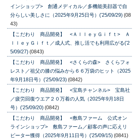
インショップ> 創通メディカル／多機能美顔器で自
分らしい美しさに（2025年9月25日号）('25/09/29)
(08
43)
【こだわり 商品開発】 <ＡｌｌｅｙＧｉｆｔ> Ａ
ｌｌｅｙＧｉｆｔ／成人式、推し活でも利用広がる('2
5/09/27)
(0843)
【こだわり 商品開発】 <さくらの森> さくらフォ
レスト／祖父の膝の悩みから６６万袋のヒット（2025
年9月18日号）('25/09/23)
(0842)
【こだわり 商品開発】 <宝島チャンネル> 宝島社
／疲労回復ウエア２０万着の人気（2025年9月18日
号）('25/09/20)
(0842)
【こだわり 商品開発】 <敷島ファーム 公式オン
ラインショップ> 敷島ファーム／顧客の声に応えリ
ピーター獲得（2025年9月11日号）('25/09/15)
(0841)