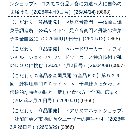
ンショップ> コスモス食品／食に気遣う人に自然の
味届ける（2026年4月9日号）('26/04/14)
(0868)
【こだわり 商品開発】 <足立音衛門 ―仏蘭西焼
菓子調進所 公式サイト> 足立音衛門／丹波の洋菓
子を全国区に（2026年4月9日号）('26/04/12)
(0868)
【こだわり 商品開発】 <ハードワーカー オフィ
シャル ショップ> ハードワーカー／特許技術で靴
のＤ２Ｃに挑む（2026年4月2日号）('26/04/08)
(0867)
【こだわりの逸品を全国展開 特産品ＥＣ】第５２９
回 鮭料理専門ＥＣサイト <「千年鮭きっかわ」>
伝統的な特有の味と、新しい食べ方で全国に広まる
（2026年3月26日号）('26/03/31)
(0866)
【こだわり 商品開発】 <アサヌマネットショップ>
浅沼商会／市場動向やユーザーの声生かす（2026年
3月26日号）('26/03/29)
(0866)