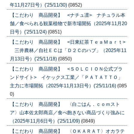
年11月27日号）('25/11/30)
(0852)
【こだわり 商品開発】 <ナチュ凛> ナチュラル本
舗／食べられる観葉植物で新市場開拓（2025年11月20
日号）('25/11/24)
(0851)
【こだわり 商品開発】 <日東紅茶ＴｅａＭａｒｔ>
三井農林／自社ＥＣは「Ｄ２Ｃのハブ」（2025年11
月13日号）('25/11/18)
(0850)
【こだわり 商品開発】 <ＳＯＬＣＩＯＮ公式ブラ
ンドサイト> イケックス工業／「ＰＡＴＡＴＴＯ」
主力に市場開拓（2025年11月13日号）('25/11/16)
(085
0)
【こだわり 商品開発】 〈白ごはん．ｃｏｍスト
ア〉山本佐太郎商店／食べ飽きない商品づくり強みに
（2025年11月6日号）('25/11/09)
(0849)
【こだわり 商品開発】 〈ＯＫＡＲＡＴ〉オカラテ