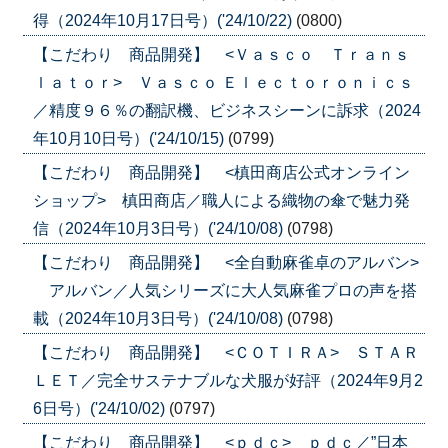
得（2024年10月17日号）('24/10/22)
(0800)
【こだわり 商品開発】 <Ｖａｓｃｏ Ｔｒａｎｓ
ｌａｔｏｒ> Ｖａｓｃｏ Ｅｌｅｃｔｏｒｏｎｉｃｓ
／精度９６％の翻訳機、ビジネスシーンに訴求（2024
年10月10日号）('24/10/15)
(0799)
【こだわり 商品開発】 <槙田商店公式オンライン
ショップ> 槙田商店／職人による織物の傘で魅力発
信（2024年10月3日号）('24/10/08)
(0798)
【こだわり 商品開発】 <全自動麻雀卓のアルバン>
アルバン／人気シリーズに大人気麻雀プロの声を搭
載（2024年10月3日号）('24/10/08)
(0798)
【こだわり 商品開発】 <ＣＯＴＩＲＡ> ＳＴＡＲ
ＬＥＴ／完全サステナブルな犬服が好評（2024年9月2
6日号）('24/10/02)
(0797)
【こだわり 商品開発】 <ｐｄｃ> ｐｄｃ／”日本