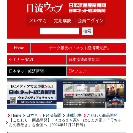
Home
データ販売の「ネット経済研究所」
セミナーNAVI
日本流通産業新聞
日本ネット経済新聞
DMフェア
Home
日本ネット経済新聞
連載記事
こだわり商品開発
【こだわり 商品開発】 <はるまき家> はるまき家／「母ちゃ
んの春巻き」を全国へ（2024年11月21日号）