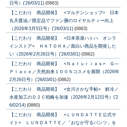
日号）('26/03/11)
(0863)
【こだわり 商品開発】 <マルテンショップ> 日本
丸天醤油／限定品でファン層のロイヤルティー向上
（2026年3月5日号）('26/03/11)
(0863)
【こだわり 商品開発】 <日本茶屋ハトハ オンラ
インストア> ＨＡＴＯＨＡ／面白い商品を開発した
い（2026年2月26日号）('26/03/01)
(0862)
【こだわり 商品開発】 <Ｎａｔｕｒｉａｓ> Ｇ―
Ｐｌａｃｅ／天然由来１００％コスメを展開（2026年
2月26日号）('26/03/01)
(0862)
【こだわり 商品開発】 <女川さかな手帖> 鮮冷／
水産加工のＤ２Ｃ戦略を加速（2026年2月12日号）('2
6/02/14)
(0860)
【こだわり 商品開発】 <ＬＵＮＤＡＴＴＥ公式サ
イト> ＬＵＮＤＡＴＴＥ／「おなか守るパンツ」を