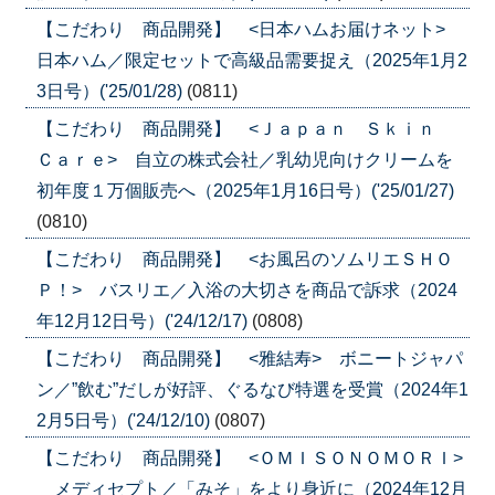
【こだわり 商品開発】 <日本ハムお届けネット>
日本ハム／限定セットで高級品需要捉え（2025年1月2
3日号）('25/01/28)
(0811)
【こだわり 商品開発】 <Ｊａｐａｎ Ｓｋｉｎ
Ｃａｒｅ> 自立の株式会社／乳幼児向けクリームを
初年度１万個販売へ（2025年1月16日号）('25/01/27)
(0810)
【こだわり 商品開発】 <お風呂のソムリエＳＨＯ
Ｐ！> バスリエ／入浴の大切さを商品で訴求（2024
年12月12日号）('24/12/17)
(0808)
【こだわり 商品開発】 <雅結寿> ボニートジャパ
ン／”飲む”だしが好評、ぐるなび特選を受賞（2024年1
2月5日号）('24/12/10)
(0807)
【こだわり 商品開発】 <ＯＭＩＳＯＮＯＭＯＲＩ>
メディセプト／「みそ」をより身近に（2024年12月