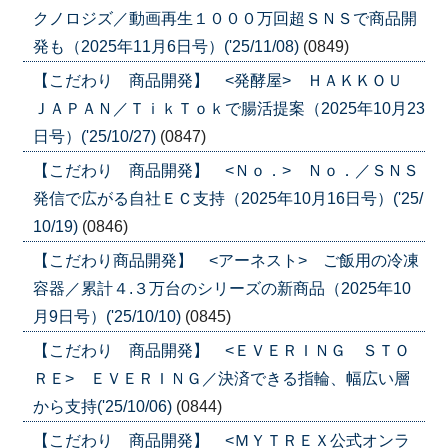
クノロジズ／動画再生１０００万回超ＳＮＳで商品開
発も（2025年11月6日号）('25/11/08)
(0849)
【こだわり 商品開発】 <発酵屋> ＨＡＫＫＯＵ
ＪＡＰＡＮ／ＴｉｋＴｏｋで腸活提案（2025年10月23
日号）('25/10/27)
(0847)
【こだわり 商品開発】 <Ｎｏ．> Ｎｏ．／ＳＮＳ
発信で広がる自社ＥＣ支持（2025年10月16日号）('25/
10/19)
(0846)
【こだわり商品開発】 <アーネスト> ご飯用の冷凍
容器／累計４.３万台のシリーズの新商品（2025年10
月9日号）('25/10/10)
(0845)
【こだわり 商品開発】 <ＥＶＥＲＩＮＧ ＳＴＯ
ＲＥ> ＥＶＥＲＩＮＧ／決済できる指輪、幅広い層
から支持('25/10/06)
(0844)
【こだわり 商品開発】 <ＭＹＴＲＥＸ公式オンラ