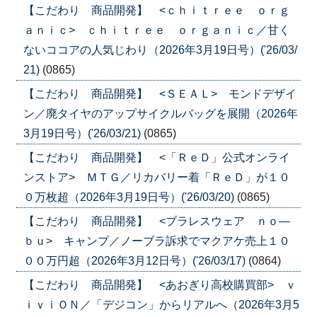
【こだわり 商品開発】 <ｃｈｉｔｒｅｅ ｏｒｇ
ａｎｉｃ> ｃｈｉｔｒｅｅ ｏｒｇａｎｉｃ／甘く
ないココアの人気じわり（2026年3月19日号）('26/03/
21)
(0865)
【こだわり 商品開発】 <ＳＥＡＬ> モンドデザイ
ン／廃タイヤのアップサイクルバッグを展開（2026年
3月19日号）('26/03/21)
(0865)
【こだわり 商品開発】 <「ＲｅＤ」公式オンライ
ンストア> ＭＴＧ／リカバリー着「ＲｅＤ」が１０
０万枚超（2026年3月19日号）('26/03/20)
(0865)
【こだわり 商品開発】 <ブラレスウェア ｎｏ―
ｂｕ> キャンプ／ノーブラ訴求でマクアケ売上１０
００万円超（2026年3月12日号）('26/03/17)
(0864)
【こだわり 商品開発】 <あおぎり高校購買部> ｖ
ｉｖｉＯＮ／「デジコン」からリアルへ（2026年3月5