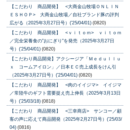
【こだわり 商品開発】 <大商金山牧場ＯＮＬＩＮ
ＥＳＨＯＰ> 大商金山牧場／自社ブランド豚の評判
広がる（2025年3月27日号）('25/04/01)
(0820)
【こだわり 商品開発】 <ｖｉｔｏｍ> ｖｉｔｏｍ
／完全栄養食の”おにぎり”を発売（2025年3月27日
号）('25/04/01)
(0820)
【こだわり商品開発】アクシージア「Ｍｅｄｕｌｌｕ
ｘ コームアイロン」／日本ＥＣ売上成長をけん引
（2025年3月27日号）('25/04/01)
(0820)
【こだわり 商品開発】 <肉のイイジマ> イイジマ
／常陸牛のギフト需要捉え売上伸長（2025年3月13日
号）('25/03/18)
(0818)
【こだわり 商品開発】 <三幸商店> サンコー／顧
客の声に応えて商品開発（2025年2月27日号）('25/03/
04)
(0816)