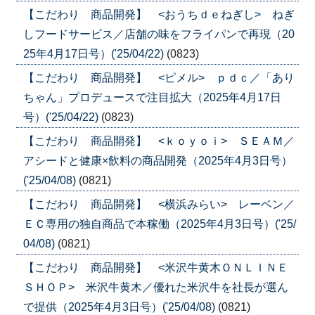
【こだわり 商品開発】 <おうちｄｅねぎし> ねぎ
しフードサービス／店舗の味をフライパンで再現（20
25年4月17日号）('25/04/22)
(0823)
【こだわり 商品開発】 <ピメル> ｐｄｃ／「あり
ちゃん」プロデュースで注目拡大（2025年4月17日
号）('25/04/22)
(0823)
【こだわり 商品開発】 <ｋｏｙｏｉ> ＳＥＡＭ／
アシードと健康×飲料の商品開発（2025年4月3日号）
('25/04/08)
(0821)
【こだわり 商品開発】 <横浜みらい> レーベン／
ＥＣ専用の独自商品で本稼働（2025年4月3日号）('25/
04/08)
(0821)
【こだわり 商品開発】 <米沢牛黄木ＯＮＬＩＮＥ
ＳＨＯＰ> 米沢牛黄木／優れた米沢牛を社長が選ん
で提供（2025年4月3日号）('25/04/08)
(0821)