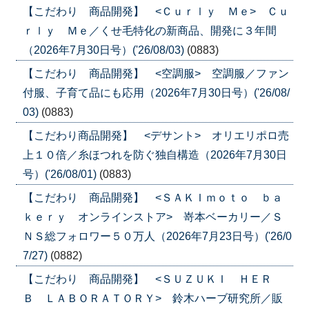
【こだわり 商品開発】 <Ｃｕｒｌｙ Ｍｅ> Ｃｕ
ｒｌｙ Ｍｅ／くせ毛特化の新商品、開発に３年間
（2026年7月30日号）('26/08/03)
(0883)
【こだわり 商品開発】 <空調服> 空調服／ファン
付服、子育て品にも応用（2026年7月30日号）('26/08/
03)
(0883)
【こだわり商品開発】 <デサント> オリエリポロ売
上１０倍／糸ほつれを防ぐ独自構造（2026年7月30日
号）('26/08/01)
(0883)
【こだわり 商品開発】 <ＳＡＫＩｍｏｔｏ ｂａ
ｋｅｒｙ オンラインストア> 嵜本ベーカリー／Ｓ
ＮＳ総フォロワー５０万人（2026年7月23日号）('26/0
7/27)
(0882)
【こだわり 商品開発】 <ＳＵＺＵＫＩ ＨＥＲ
Ｂ ＬＡＢＯＲＡＴＯＲＹ> 鈴木ハーブ研究所／販