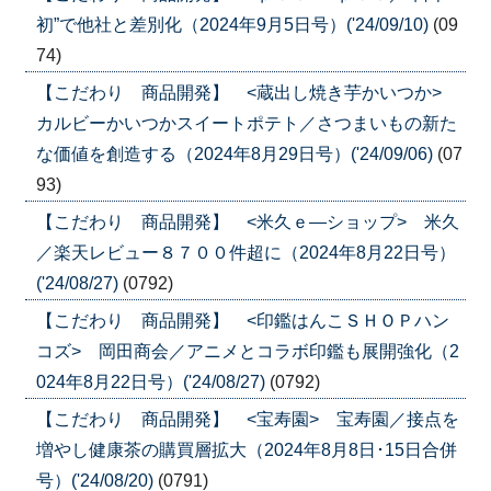
初”で他社と差別化（2024年9月5日号）('24/09/10)
(09
74)
【こだわり 商品開発】 <蔵出し焼き芋かいつか>
カルビーかいつかスイートポテト／さつまいもの新た
な価値を創造する（2024年8月29日号）('24/09/06)
(07
93)
【こだわり 商品開発】 <米久ｅ―ショップ> 米久
／楽天レビュー８７００件超に（2024年8月22日号）
('24/08/27)
(0792)
【こだわり 商品開発】 <印鑑はんこＳＨＯＰハン
コズ> 岡田商会／アニメとコラボ印鑑も展開強化（2
024年8月22日号）('24/08/27)
(0792)
【こだわり 商品開発】 <宝寿園> 宝寿園／接点を
増やし健康茶の購買層拡大（2024年8月8日･15日合併
号）('24/08/20)
(0791)