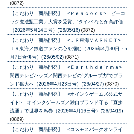
(0872)
【こだわり 商品開発】 <Ｐｅａｃｏｃｋ> ピーコ
ック魔法瓶工業／大賞を受賞、”タイパ”などが高評価
（2026年5月14日号）('26/05/16)
(0872)
【こだわり 商品開発】 <ＪＲ東海ＭＡＲＫＥＴ>
ＪＲ東海／鉄道ファンの心を掴む（2026年4月30日・5
月7日合併号）('26/05/02)
(0871)
【こだわり 商品開発】 <Ｅａｒｔｈｄｅ’ｒｍａ>
関西テレビハッズ／関西テレビの”グループ力”でブラ
ンド拡大へ（2026年4月23日号）('26/04/27)
(0870)
【こだわり 商品開発】 <オインクゲームズ公式サ
イト> オインクゲームズ／独自ブランド守る「直接
流通」で世界を席巻（2026年4月16日号）('26/04/19)
(0869)
【こだわり 商品開発】 <コスモスパークオンライ