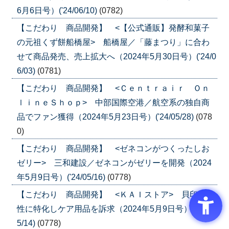
6月6日号）('24/06/10)
(0782)
【こだわり 商品開発】 <【公式通販】発酵和菓子
の元祖くず餅船橋屋> 船橋屋／「藤まつり」に合わ
せて商品発売、売上拡大へ（2024年5月30日号）('24/0
6/03)
(0781)
【こだわり 商品開発】 <Ｃｅｎｔｒａｉｒ Ｏｎ
ｌｉｎｅＳｈｏｐ> 中部国際空港／航空系の独自商
品でファン獲得（2024年5月23日号）('24/05/28)
(078
0)
【こだわり 商品開発】 <ゼネコンがつくったしお
ゼリー> 三和建設／ゼネコンがゼリーを開発（2024
年5月9日号）('24/05/16)
(0778)
【こだわり 商品開発】 <ＫＡＩストア> 貝印／女
性に特化しケア用品を訴求（2024年5月9日号）('24/0
5/14)
(0778)