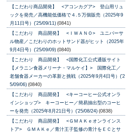
【こだわり商品開発】 <アコンカグア> 登山用リュ
ックを発売／高機能低価格で４.５万個販売（2025年9
月11日号）('25/09/11)
(0841)
【こだわり 商品開発】 <ＩＷＡＮＯ> ユニバーサ
ル物産／こだわりのホットサンド器がヒット（2025年
9月4日号）('25/09/09)
(0840)
【こだわり 商品開発】 <国際化工公式通販サイト
【メラニン食器メリーナ・マルケイ】> 国際化工／
老舗食器メーカーの革新と挑戦（2025年9月4日号）('2
5/09/06)
(0840)
【こだわり 商品開発】 <キーコーヒー公式オンラ
インショップ> キーコーヒー／簡易抽出型のコーヒ
ーを発売（2025年8月21日号）('25/08/24)
(0838)
【こだわり 商品開発】 <ＧＭＡＫｅオンラインス
トア> ＧＭＡＫｅ／青汁王子監修の青汁をＥＣとサ