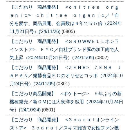
【こだわり 商品開発】 <ｃｈｉｔｒｅｅ ｏｒｇ
ａｎｉｃ> ｃｈｉｔｒｅｅ ｏｒｇａｎｉｃ／「自
分を愛す」商品展開、会員数は４年で５５倍（2024年
11月21日号）('24/11/26)
(0805)
【こだわり 商品開発】 <ＧＲＯＷＷＥＬＬオンラ
インストア> ＦＹＣ／自社ブランド豚の加工肉で人
気上昇（2024年10月31日号）('24/11/05)
(0802)
【こだわり 商品開発】 <ＺＥＮＢ> ＺＥＮＢ Ｊ
ＡＰＡＮ／発酵食品ＥＣのオリゼとコラボ（2024年10
月24日号）('24/11/05)
(0801)
【こだわり商品開発】 <ポケトーク> ５年ぶりの新
機種発売／新ＣＭには大泉洋を起用（2024年10月24日
号）('24/10/24)
(0801)
【こだわり 商品開発】 <３ｃａｒａｔオンライン
ストア> ３ｃａｒａｔ／スキマ雑貨で女性ファン獲