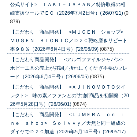
公式サイト> ＴＡＫＴ－ＪＡＰＡＮ／特許取得の相
続支援ツールでＥＣ（2026年7月2日号）('26/07/21)
(0
879)
【こだわり 商品開発】 <ＭＵＧＥＮ ショップ>
ＭＵＧＥＮ ＢＩＯＮＩＣ／Ｄ２Ｃ戦略磨きリピート
率９８％（2026年6月4日号）('26/06/09)
(0875)
【こだわり商品開発】 <アルゴファイルジャパン>
ホビー工具の売上が好調／折れにくく研ぎ不要のブレ
ード（2026年6月4日号）('26/06/05)
(0875)
【こだわり 商品開発】 <ＡＪＩＮＯＭＯＴＯダイ
レクト> 味の素／ファンとの”共創”商品を初開発（20
26年5月28日号）('26/06/01)
(0874)
【こだわり 商品開発】 <ＬＵＭＥＲＡ ｏｎｌｉ
ｎｅ ｓｈｏｐ> Ｓｏｌｖｖｙ／天然と同一組成の
ダイヤでＤ２Ｃ加速（2026年5月14日号）('26/05/17)