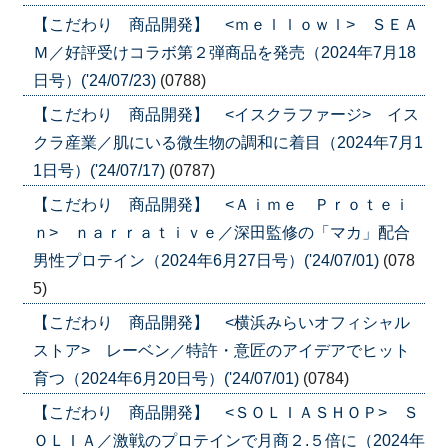
【こだわり 商品開発】 <ｍｅｌｌｏｗｌ> ＳＥＡ
Ｍ／好評受けコラボ第２弾商品を発売（2024年7月18
日号）('24/07/23)
(0788)
【こだわり 商品開発】 <イスクラファージ> イス
クラ産業／肌にいる微生物の調和に着目（2024年7月1
1日号）('24/07/17)
(0787)
【こだわり 商品開発】 <Ａｉｍｅ Ｐｒｏｔｅｉ
ｎ> ｎａｒｒａｔｉｖｅ／深田監修の「マカ」配合
男性プロテイン（2024年6月27日号）('24/07/01)
(078
5)
【こだわり 商品開発】 <横浜みらいオフィシャル
ストア> レーベン／特許・意匠のアイデアでヒット
育つ（2024年6月20日号）('24/07/01)
(0784)
【こだわり 商品開発】 <ＳＯＬＩＡＳＨＯＰ> Ｓ
ＯＬＩＡ／激戦のプロテインで月商２.５倍に（2024年