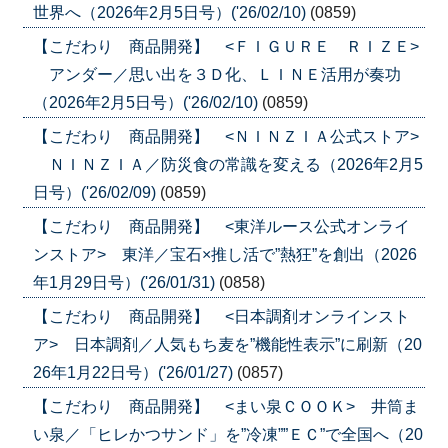
世界へ（2026年2月5日号）('26/02/10)
(0859)
【こだわり 商品開発】 <ＦＩＧＵＲＥ ＲＩＺＥ>
アンダー／思い出を３Ｄ化、ＬＩＮＥ活用が奏功
（2026年2月5日号）('26/02/10)
(0859)
【こだわり 商品開発】 <ＮＩＮＺＩＡ公式ストア>
ＮＩＮＺＩＡ／防災食の常識を変える（2026年2月5
日号）('26/02/09)
(0859)
【こだわり 商品開発】 <東洋ルース公式オンライ
ンストア> 東洋／宝石×推し活で”熱狂”を創出（2026
年1月29日号）('26/01/31)
(0858)
【こだわり 商品開発】 <日本調剤オンラインスト
ア> 日本調剤／人気もち麦を”機能性表示”に刷新（20
26年1月22日号）('26/01/27)
(0857)
【こだわり 商品開発】 <まい泉ＣＯＯＫ> 井筒ま
い泉／「ヒレかつサンド」を”冷凍””ＥＣ”で全国へ（20