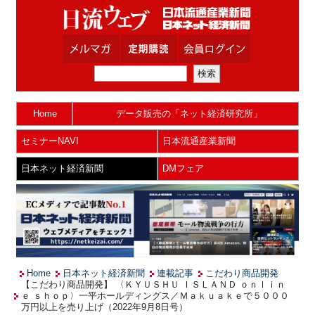
Home
データ販売の「ネット経済研究所」
セミナーNAVI
日本流通産業新聞
日本ネット経済新聞
DMフェア
Home
日本ネット経済新聞
連載記事
こだわり商品開発
【こだわり商品開発】 〈ＫＹＵＳＨＵ ＩＳＬＡＮＤ ｏｎｌｉｎ
ｅ ｓｈｏｐ〉一平ホールディングス／Ｍａｋｕａｋｅで５０００
万円以上を売り上げ（2022年9月8日号）