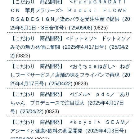
【こだわり 商品開発】 <ｈａｎａＧＲＡＤＡＴＩ
ＯＮ 華月フラワーズ> Ｋａｄｕｋｉ ＦＬＯＷＥ
ＲＳ＆ＤＥＳＩＧＮ／染めバラを受注生産で提供（20
25年5月1日・8日合併号）('25/05/08)
(0825)
【こだわり 商品開発】 <ドットミソ> ドットミソ／
みその魅力発信に奮闘（2025年4月17日号）('25/04/2
2)
(0823)
【こだわり 商品開発】 <おうちｄｅねぎし> ねぎ
しフードサービス／店舗の味をフライパンで再現（20
25年4月17日号）('25/04/22)
(0823)
【こだわり 商品開発】 <ピメル> ｐｄｃ／「あり
ちゃん」プロデュースで注目拡大（2025年4月17日
号）('25/04/22)
(0823)
【こだわり 商品開発】 <ｋｏｙｏｉ> ＳＥＡＭ／
アシードと健康×飲料の商品開発（2025年4月3日号）