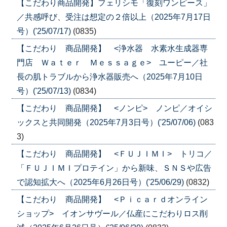
【こだわり商品開発】フェリシモ「復刻ワンピース」
／共感呼び、受注は想定の２倍以上（2025年7月17日
号）('25/07/17)
(0835)
【こだわり 商品開発】 <浄水器 水素水生成器専
門店 Ｗａｔｅｒ Ｍｅｓｓａｇｅ> ユーピー／社
長の肌トラブルから浄水器販売へ（2025年7月10日
号）('25/07/13)
(0834)
【こだわり 商品開発】 <ノンピ> ノンピ／オイシ
ックスと共同開発（2025年7月3日号）('25/07/06)
(083
3)
【こだわり 商品開発】 <ＦＵＪＩＭＩ> トリコ／
「ＦＵＪＩＭＩプロテイン」から新味、ＳＮＳや広告
で認知拡大へ（2025年6月26日号）('25/06/29)
(0832)
【こだわり 商品開発】 <Ｐｉｃａｒｄオンライン
ショップ> イオンサヴール／仏産にこだわりロス削