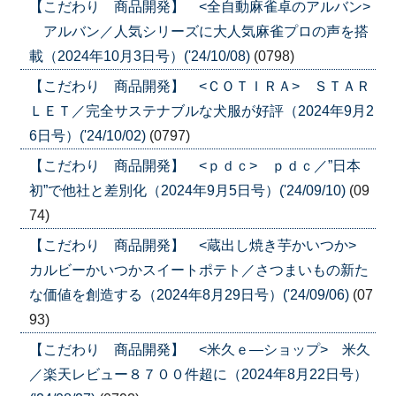
【こだわり 商品開発】 <全自動麻雀卓のアルバン>
アルバン／人気シリーズに大人気麻雀プロの声を搭
載（2024年10月3日号）('24/10/08)
(0798)
【こだわり 商品開発】 <ＣＯＴＩＲＡ> ＳＴＡＲ
ＬＥＴ／完全サステナブルな犬服が好評（2024年9月2
6日号）('24/10/02)
(0797)
【こだわり 商品開発】 <ｐｄｃ> ｐｄｃ／”日本
初”で他社と差別化（2024年9月5日号）('24/09/10)
(09
74)
【こだわり 商品開発】 <蔵出し焼き芋かいつか>
カルビーかいつかスイートポテト／さつまいもの新た
な価値を創造する（2024年8月29日号）('24/09/06)
(07
93)
【こだわり 商品開発】 <米久ｅ―ショップ> 米久
／楽天レビュー８７００件超に（2024年8月22日号）