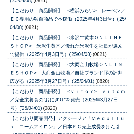
('25/04/08)
(0821)
【こだわり 商品開発】 <横浜みらい> レーベン／
ＥＣ専用の独自商品で本稼働（2025年4月3日号）('25/
04/08)
(0821)
【こだわり 商品開発】 <米沢牛黄木ＯＮＬＩＮＥ
ＳＨＯＰ> 米沢牛黄木／優れた米沢牛を社長が選ん
で提供（2025年4月3日号）('25/04/08)
(0821)
【こだわり 商品開発】 <大商金山牧場ＯＮＬＩＮ
ＥＳＨＯＰ> 大商金山牧場／自社ブランド豚の評判
広がる（2025年3月27日号）('25/04/01)
(0820)
【こだわり 商品開発】 <ｖｉｔｏｍ> ｖｉｔｏｍ
／完全栄養食の”おにぎり”を発売（2025年3月27日
号）('25/04/01)
(0820)
【こだわり商品開発】アクシージア「Ｍｅｄｕｌｌｕ
ｘ コームアイロン」／日本ＥＣ売上成長をけん引