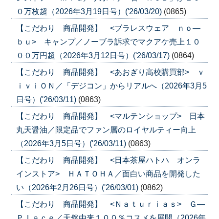
０万枚超（2026年3月19日号）('26/03/20)
(0865)
【こだわり 商品開発】 <ブラレスウェア ｎｏ―
ｂｕ> キャンプ／ノーブラ訴求でマクアケ売上１０
００万円超（2026年3月12日号）('26/03/17)
(0864)
【こだわり 商品開発】 <あおぎり高校購買部> ｖ
ｉｖｉＯＮ／「デジコン」からリアルへ（2026年3月5
日号）('26/03/11)
(0863)
【こだわり 商品開発】 <マルテンショップ> 日本
丸天醤油／限定品でファン層のロイヤルティー向上
（2026年3月5日号）('26/03/11)
(0863)
【こだわり 商品開発】 <日本茶屋ハトハ オンラ
インストア> ＨＡＴＯＨＡ／面白い商品を開発した
い（2026年2月26日号）('26/03/01)
(0862)
【こだわり 商品開発】 <Ｎａｔｕｒｉａｓ> Ｇ―
Ｐｌａｃｅ／天然由来１００％コスメを展開（2026年