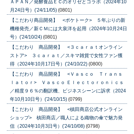
ＡＰＡＮ／発酵食品ＥＣのオリゼとコラボ（2024年10
月24日号）('24/11/05)
(0801)
【こだわり商品開発】 <ポケトーク> ５年ぶりの新
機種発売／新ＣＭには大泉洋を起用（2024年10月24日
号）('24/10/24)
(0801)
【こだわり 商品開発】 <３ｃａｒａｔオンライン
ストア> ３ｃａｒａｔ／スキマ雑貨で女性ファン獲
得（2024年10月17日号）('24/10/22)
(0800)
【こだわり 商品開発】 <Ｖａｓｃｏ Ｔｒａｎｓ
ｌａｔｏｒ> Ｖａｓｃｏ Ｅｌｅｃｔｏｒｏｎｉｃｓ
／精度９６％の翻訳機、ビジネスシーンに訴求（2024
年10月10日号）('24/10/15)
(0799)
【こだわり 商品開発】 <槙田商店公式オンライン
ショップ> 槙田商店／職人による織物の傘で魅力発
信（2024年10月3日号）('24/10/08)
(0798)