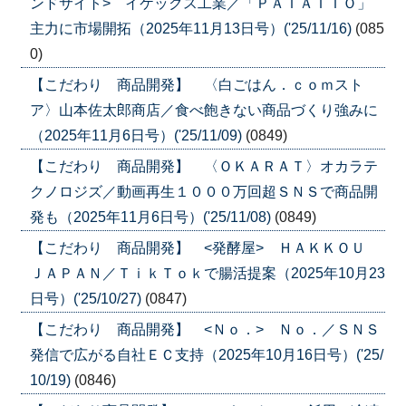
ンドサイト> イケックス工業／「ＰＡＴＡＴＴＯ」
主力に市場開拓（2025年11月13日号）('25/11/16)
(085
0)
【こだわり 商品開発】 〈白ごはん．ｃｏｍスト
ア〉山本佐太郎商店／食べ飽きない商品づくり強みに
（2025年11月6日号）('25/11/09)
(0849)
【こだわり 商品開発】 〈ＯＫＡＲＡＴ〉オカラテ
クノロジズ／動画再生１０００万回超ＳＮＳで商品開
発も（2025年11月6日号）('25/11/08)
(0849)
【こだわり 商品開発】 <発酵屋> ＨＡＫＫＯＵ
ＪＡＰＡＮ／ＴｉｋＴｏｋで腸活提案（2025年10月23
日号）('25/10/27)
(0847)
【こだわり 商品開発】 <Ｎｏ．> Ｎｏ．／ＳＮＳ
発信で広がる自社ＥＣ支持（2025年10月16日号）('25/
10/19)
(0846)