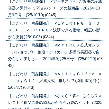
【こだわり商品開発】 <アーネスト> ご飯用の冷凍
容器／累計４.３万台のシリーズの新商品（2025年10
月9日号）('25/10/10)
(0845)
【こだわり 商品開発】 <ＥＶＥＲＩＮＧ ＳＴＯ
ＲＥ> ＥＶＥＲＩＮＧ／決済できる指輪、幅広い層
から支持('25/10/06)
(0844)
【こだわり 商品開発】 <ＭＹＴＲＥＸ公式オンラ
インショップ> 創通メディカル／多機能美顔器で自
分らしい美しさに（2025年9月25日号）('25/09/29)
(08
43)
【こだわり 商品開発】 <ＡｌｌｅｙＧｉｆｔ> Ａ
ｌｌｅｙＧｉｆｔ／成人式、推し活でも利用広がる('2
5/09/27)
(0843)
【こだわり 商品開発】 <さくらの森> さくらフォ
レスト／祖父の膝の悩みから６６万袋のヒット（2025