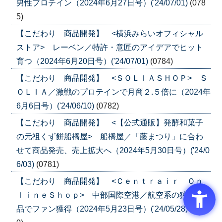
男性プロテイン（2024年6月27日号）('24/07/01)
(078
5)
【こだわり 商品開発】 <横浜みらいオフィシャル
ストア> レーベン／特許・意匠のアイデアでヒット
育つ（2024年6月20日号）('24/07/01)
(0784)
【こだわり 商品開発】 <ＳＯＬＩＡＳＨＯＰ> Ｓ
ＯＬＩＡ／激戦のプロテインで月商２.５倍に（2024年
6月6日号）('24/06/10)
(0782)
【こだわり 商品開発】 <【公式通販】発酵和菓子
の元祖くず餅船橋屋> 船橋屋／「藤まつり」に合わ
せて商品発売、売上拡大へ（2024年5月30日号）('24/0
6/03)
(0781)
【こだわり 商品開発】 <Ｃｅｎｔｒａｉｒ Ｏｎ
ｌｉｎｅＳｈｏｐ> 中部国際空港／航空系の独自商
品でファン獲得（2024年5月23日号）('24/05/28)
(078