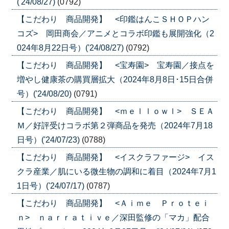
('24/08/27)
(0792)
【こだわり 商品開発】 <印鑑はんこＳＨＯＰハン
コズ> 岡田商会／アニメとコラボ印鑑も展開強化（2
024年8月22日号）('24/08/27)
(0792)
【こだわり 商品開発】 <宝寿園> 宝寿園／接点を
増やし健康茶の購買層拡大（2024年8月8日･15日合併
号）('24/08/20)
(0791)
【こだわり 商品開発】 <ｍｅｌｌｏｗｌ> ＳＥＡ
Ｍ／好評受けコラボ第２弾商品を発売（2024年7月18
日号）('24/07/23)
(0788)
【こだわり 商品開発】 <イスクラファージ> イス
クラ産業／肌にいる微生物の調和に着目（2024年7月1
1日号）('24/07/17)
(0787)
【こだわり 商品開発】 <Ａｉｍｅ Ｐｒｏｔｅｉ
ｎ> ｎａｒｒａｔｉｖｅ／深田監修の「マカ」配合