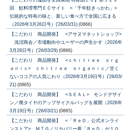
回 鮭料理専門ＥＣサイト <「千年鮭きっかわ」>
伝統的な特有の味と、新しい食べ方で全国に広まる
（2026年3月26日号）('26/03/31)
(0866)
【こだわり 商品開発】 <アサヌマネットショップ>
浅沼商会／市場動向やユーザーの声生かす（2026年
3月26日号）('26/03/29)
(0866)
【こだわり 商品開発】 <ｃｈｉｔｒｅｅ ｏｒｇ
ａｎｉｃ> ｃｈｉｔｒｅｅ ｏｒｇａｎｉｃ／甘く
ないココアの人気じわり（2026年3月19日号）('26/03/
21)
(0865)
【こだわり 商品開発】 <ＳＥＡＬ> モンドデザイ
ン／廃タイヤのアップサイクルバッグを展開（2026年
3月19日号）('26/03/21)
(0865)
【こだわり 商品開発】 <「ＲｅＤ」公式オンライ
ンストア> ＭＴＧ／リカバリー着「ＲｅＤ」が１０