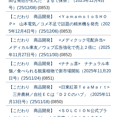
由な発想が生んだ「まるで抹茶」（2025年12月4日
号）('25/12/08)
(0853)
【こだわり 商品開発】 <ＹａｍａｍｏｔｏＳＨＯ
Ｐ> 山本電気／コメ不足で話題の精米機を発売（202
5年12月4日号）('25/12/06)
(0853)
【こだわり 商品開発】 <メディクック宅配弁当>
メディカル東友／ウェブ広告強化で売上２倍に（2025
年11月27日号）('25/11/30)
(0852)
【こだわり 商品開発】 <ナチュ凛> ナチュラル本
舗／食べられる観葉植物で新市場開拓（2025年11月20
日号）('25/11/24)
(0851)
【こだわり 商品開発】 <日東紅茶ＴｅａＭａｒｔ>
三井農林／自社ＥＣは「Ｄ２Ｃのハブ」（2025年11
月13日号）('25/11/18)
(0850)
【こだわり 商品開発】 <ＳＯＬＣＩＯＮ公式ブラ