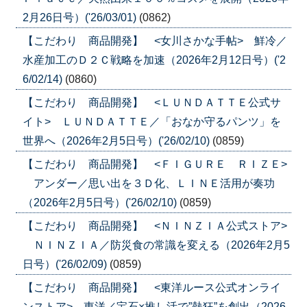
2月26日号）('26/03/01)
(0862)
【こだわり 商品開発】 <女川さかな手帖> 鮮冷／
水産加工のＤ２Ｃ戦略を加速（2026年2月12日号）('2
6/02/14)
(0860)
【こだわり 商品開発】 <ＬＵＮＤＡＴＴＥ公式サ
イト> ＬＵＮＤＡＴＴＥ／「おなか守るパンツ」を
世界へ（2026年2月5日号）('26/02/10)
(0859)
【こだわり 商品開発】 <ＦＩＧＵＲＥ ＲＩＺＥ>
アンダー／思い出を３Ｄ化、ＬＩＮＥ活用が奏功
（2026年2月5日号）('26/02/10)
(0859)
【こだわり 商品開発】 <ＮＩＮＺＩＡ公式ストア>
ＮＩＮＺＩＡ／防災食の常識を変える（2026年2月5
日号）('26/02/09)
(0859)
【こだわり 商品開発】 <東洋ルース公式オンライ
ンストア> 東洋／宝石×推し活で”熱狂”を創出（2026