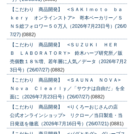
【こだわり 商品開発】 <ＳＡＫＩｍｏｔｏ ｂａ
ｋｅｒｙ オンラインストア> 嵜本ベーカリー／Ｓ
ＮＳ総フォロワー５０万人（2026年7月23日号）('26/0
7/27)
(0882)
【こだわり 商品開発】 <ＳＵＺＵＫＩ ＨＥＲ
Ｂ ＬＡＢＯＲＡＴＯＲＹ> 鈴木ハーブ研究所／販
売個数１８％増、若年層に人気／データ（2026年7月2
3日号）('26/07/27)
(0882)
【こだわり 商品開発】 <ＳＡＵＮＡ ＮＯＶＡ>
Ｎｏｖａ Ｃｌｅａｒｌｙ／「サウナは自由だ」を全
面に（2026年7月23日号）('26/07/27)
(0882)
【こだわり 商品開発】 <りくろーおじさんの店
公式オンラインショップ> リクロー／当日製造・当
日発送を徹底（2026年7月16日号）('26/07/21)
(0881)
【こだわり 商品開発】 <パグとモグ> グレープス