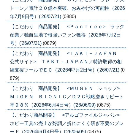
トーン／累計２０億本突破、おみやげの可能性（2026
年7月9日号）('26/07/21)
(0880)
【こだわり 商品開発】 <Ｐａｎｆｒｅｅ> ラック
産業／独自生地で根強いファン獲得（2026年7月2日
号）('26/07/21)
(0879)
【こだわり 商品開発】 <ＴＡＫＴ－ＪＡＰＡＮ
公式サイト> ＴＡＫＴ－ＪＡＰＡＮ／特許取得の相
続支援ツールでＥＣ（2026年7月2日号）('26/07/21)
(0
879)
【こだわり 商品開発】 <ＭＵＧＥＮ ショップ>
ＭＵＧＥＮ ＢＩＯＮＩＣ／Ｄ２Ｃ戦略磨きリピート
率９８％（2026年6月4日号）('26/06/09)
(0875)
【こだわり商品開発】 <アルゴファイルジャパン>
ホビー工具の売上が好調／折れにくく研ぎ不要のブレ
ード（2026年6月4日号）('26/06/05)
(0875)