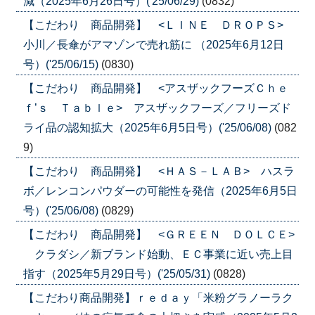
減（2025年6月26日号）('25/06/29)
(0832)
【こだわり 商品開発】 <ＬＩＮＥ ＤＲＯＰＳ>
小川／長傘がアマゾンで売れ筋に （2025年6月12日
号）('25/06/15)
(0830)
【こだわり 商品開発】 <アスザックフーズＣｈｅ
ｆ’ｓ Ｔａｂｌｅ> アスザックフーズ／フリーズド
ライ品の認知拡大（2025年6月5日号）('25/06/08)
(082
9)
【こだわり 商品開発】 <ＨＡＳ－ＬＡＢ> ハスラ
ボ／レンコンパウダーの可能性を発信（2025年6月5日
号）('25/06/08)
(0829)
【こだわり 商品開発】 <ＧＲＥＥＮ ＤＯＬＣＥ>
クラダシ／新ブランド始動、ＥＣ事業に近い売上目
指す（2025年5月29日号）('25/05/31)
(0828)
【こだわり商品開発】ｒｅｄａｙ「米粉グラノーラク