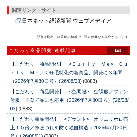
関連リンク・サイト
日本ネット経済新聞 ウェブメディア
記事は取材・執筆時の情報で、現在は異なる場合があります。
こだわり商品開発 連載記事
List
【こだわり 商品開発】 <Ｃｕｒｌｙ Ｍｅ> Ｃｕ
ｒｌｙ Ｍｅ／くせ毛特化の新商品、開発に３年間
（2026年7月30日号）('26/08/03)
(0883)
【こだわり 商品開発】 <空調服> 空調服／ファン
付服、子育て品にも応用（2026年7月30日号）('26/08/
03)
(0883)
【こだわり商品開発】 <デサント> オリエリポロ売
上１０倍／糸ほつれを防ぐ独自構造（2026年7月30日
号）('26/08/01)
(0883)