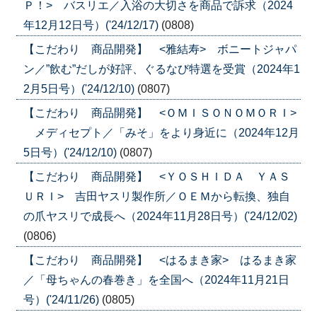
Ｐ！> バスリエ／入浴の大切さを商品で訴求（2024
年12月12日号）('24/12/17)
(0808)
【こだわり 商品開発】 <雅結寿> ボニートジャパ
ン／”飲む”だしが好評、ぐるなび特選を受賞（2024年1
2月5日号）('24/12/10)
(0807)
【こだわり 商品開発】 <ＯＭＩＳＯＮＯＭＯＲＩ>
メディセプト／「みそ」をより身近に（2024年12月
5日号）('24/12/10)
(0807)
【こだわり 商品開発】 <ＹＯＳＨＩＤＡ ＹＡＳ
ＵＲＩ> 吉田ヤスリ製作所／ＯＥＭから転換、独自
の爪ヤスリで成長へ（2024年11月28日号）('24/12/02)
(0806)
【こだわり 商品開発】 <はるまき家> はるまき家
／「母ちゃんの春巻き」を全国へ（2024年11月21日
号）('24/11/26)
(0805)