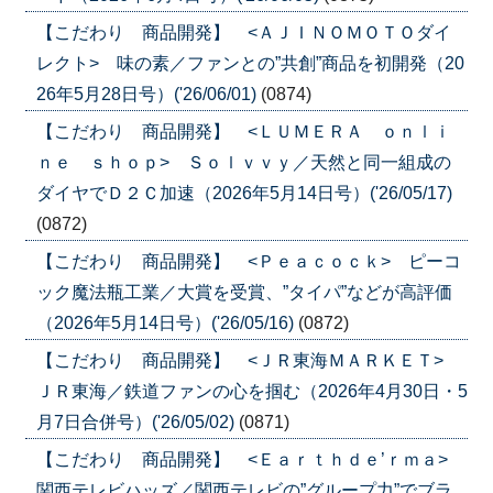
【こだわり 商品開発】 <ＡＪＩＮＯＭＯＴＯダイ
レクト> 味の素／ファンとの”共創”商品を初開発（20
26年5月28日号）('26/06/01)
(0874)
【こだわり 商品開発】 <ＬＵＭＥＲＡ ｏｎｌｉ
ｎｅ ｓｈｏｐ> Ｓｏｌｖｖｙ／天然と同一組成の
ダイヤでＤ２Ｃ加速（2026年5月14日号）('26/05/17)
(0872)
【こだわり 商品開発】 <Ｐｅａｃｏｃｋ> ピーコ
ック魔法瓶工業／大賞を受賞、”タイパ”などが高評価
（2026年5月14日号）('26/05/16)
(0872)
【こだわり 商品開発】 <ＪＲ東海ＭＡＲＫＥＴ>
ＪＲ東海／鉄道ファンの心を掴む（2026年4月30日・5
月7日合併号）('26/05/02)
(0871)
【こだわり 商品開発】 <Ｅａｒｔｈｄｅ’ｒｍａ>
関西テレビハッズ／関西テレビの”グループ力”でブラ