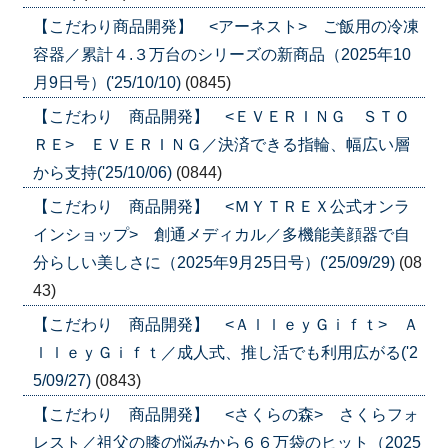
【こだわり商品開発】 <アーネスト> ご飯用の冷凍
容器／累計４.３万台のシリーズの新商品（2025年10
月9日号）('25/10/10)
(0845)
【こだわり 商品開発】 <ＥＶＥＲＩＮＧ ＳＴＯ
ＲＥ> ＥＶＥＲＩＮＧ／決済できる指輪、幅広い層
から支持('25/10/06)
(0844)
【こだわり 商品開発】 <ＭＹＴＲＥＸ公式オンラ
インショップ> 創通メディカル／多機能美顔器で自
分らしい美しさに（2025年9月25日号）('25/09/29)
(08
43)
【こだわり 商品開発】 <ＡｌｌｅｙＧｉｆｔ> Ａ
ｌｌｅｙＧｉｆｔ／成人式、推し活でも利用広がる('2
5/09/27)
(0843)
【こだわり 商品開発】 <さくらの森> さくらフォ
レスト／祖父の膝の悩みから６６万袋のヒット（2025