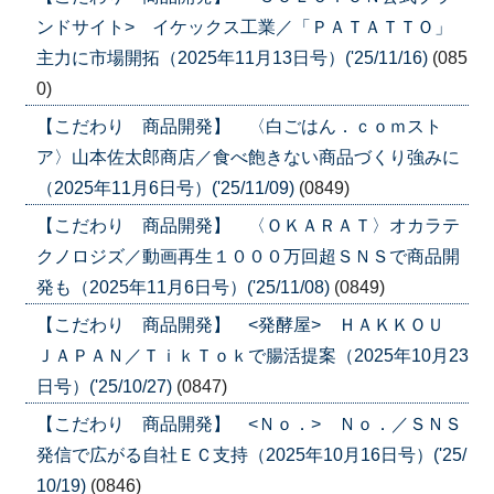
ンドサイト> イケックス工業／「ＰＡＴＡＴＴＯ」
主力に市場開拓（2025年11月13日号）('25/11/16)
(085
0)
【こだわり 商品開発】 〈白ごはん．ｃｏｍスト
ア〉山本佐太郎商店／食べ飽きない商品づくり強みに
（2025年11月6日号）('25/11/09)
(0849)
【こだわり 商品開発】 〈ＯＫＡＲＡＴ〉オカラテ
クノロジズ／動画再生１０００万回超ＳＮＳで商品開
発も（2025年11月6日号）('25/11/08)
(0849)
【こだわり 商品開発】 <発酵屋> ＨＡＫＫＯＵ
ＪＡＰＡＮ／ＴｉｋＴｏｋで腸活提案（2025年10月23
日号）('25/10/27)
(0847)
【こだわり 商品開発】 <Ｎｏ．> Ｎｏ．／ＳＮＳ
発信で広がる自社ＥＣ支持（2025年10月16日号）('25/
10/19)
(0846)