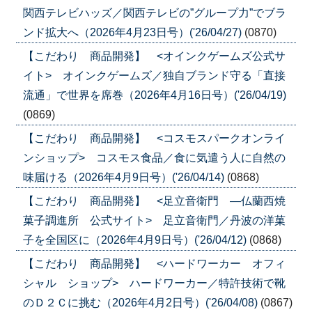
関西テレビハッズ／関西テレビの”グループ力”でブラ
ンド拡大へ（2026年4月23日号）('26/04/27)
(0870)
【こだわり 商品開発】 <オインクゲームズ公式サ
イト> オインクゲームズ／独自ブランド守る「直接
流通」で世界を席巻（2026年4月16日号）('26/04/19)
(0869)
【こだわり 商品開発】 <コスモスパークオンライ
ンショップ> コスモス食品／食に気遣う人に自然の
味届ける（2026年4月9日号）('26/04/14)
(0868)
【こだわり 商品開発】 <足立音衛門 ―仏蘭西焼
菓子調進所 公式サイト> 足立音衛門／丹波の洋菓
子を全国区に（2026年4月9日号）('26/04/12)
(0868)
【こだわり 商品開発】 <ハードワーカー オフィ
シャル ショップ> ハードワーカー／特許技術で靴
のＤ２Ｃに挑む（2026年4月2日号）('26/04/08)
(0867)