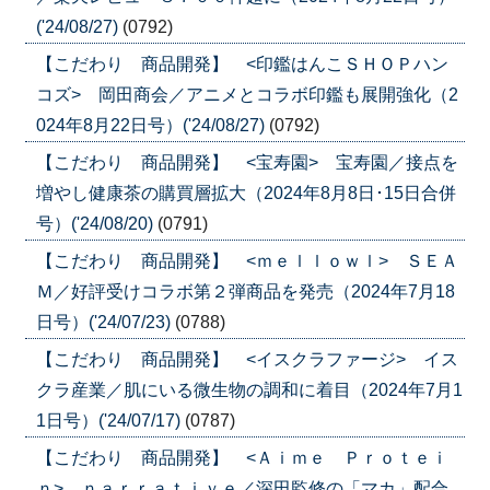
('24/08/27)
(0792)
【こだわり 商品開発】 <印鑑はんこＳＨＯＰハン
コズ> 岡田商会／アニメとコラボ印鑑も展開強化（2
024年8月22日号）('24/08/27)
(0792)
【こだわり 商品開発】 <宝寿園> 宝寿園／接点を
増やし健康茶の購買層拡大（2024年8月8日･15日合併
号）('24/08/20)
(0791)
【こだわり 商品開発】 <ｍｅｌｌｏｗｌ> ＳＥＡ
Ｍ／好評受けコラボ第２弾商品を発売（2024年7月18
日号）('24/07/23)
(0788)
【こだわり 商品開発】 <イスクラファージ> イス
クラ産業／肌にいる微生物の調和に着目（2024年7月1
1日号）('24/07/17)
(0787)
【こだわり 商品開発】 <Ａｉｍｅ Ｐｒｏｔｅｉ
ｎ> ｎａｒｒａｔｉｖｅ／深田監修の「マカ」配合