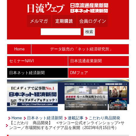
Home
データ販売の「ネット経済研究所」
セミナーNAVI
日本流通産業新聞
日本ネット経済新聞
DMフェア
Home
日本ネット経済新聞
連載記事
こだわり商品開発
【こだわり 商品開発】 <サンコー公式オンラインショップ>サ
ンコー／市場開拓するアイデア品を展開（2023年6月15日号）