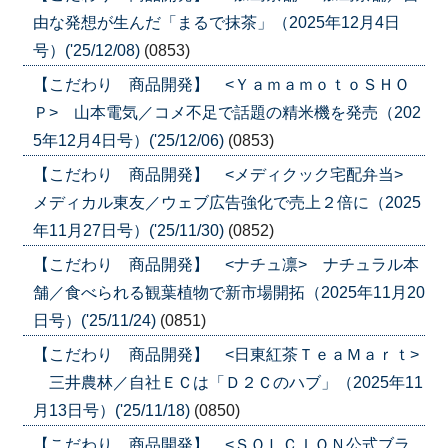
由な発想が生んだ「まるで抹茶」（2025年12月4日
号）('25/12/08)
(0853)
【こだわり 商品開発】 <ＹａｍａｍｏｔｏＳＨＯ
Ｐ> 山本電気／コメ不足で話題の精米機を発売（202
5年12月4日号）('25/12/06)
(0853)
【こだわり 商品開発】 <メディクック宅配弁当>
メディカル東友／ウェブ広告強化で売上２倍に（2025
年11月27日号）('25/11/30)
(0852)
【こだわり 商品開発】 <ナチュ凛> ナチュラル本
舗／食べられる観葉植物で新市場開拓（2025年11月20
日号）('25/11/24)
(0851)
【こだわり 商品開発】 <日東紅茶ＴｅａＭａｒｔ>
三井農林／自社ＥＣは「Ｄ２Ｃのハブ」（2025年11
月13日号）('25/11/18)
(0850)
【こだわり 商品開発】 <ＳＯＬＣＩＯＮ公式ブラ