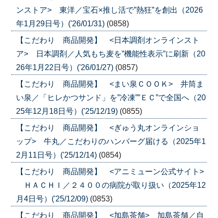
ンストア> 東洋／宝石×推し活で”熱狂”を創出（2026
年1月29日号）('26/01/31)
(0858)
【こだわり 商品開発】 <日本調剤オンラインスト
ア> 日本調剤／人気もち麦を”機能性表示”に刷新（20
26年1月22日号）('26/01/27)
(0857)
【こだわり 商品開発】 <まい泉ＣＯＯＫ> 井筒ま
い泉／「ヒレかつサンド」を”冷凍””ＥＣ”で全国へ（20
25年12月18日号）('25/12/19)
(0855)
【こだわり 商品開発】 <ぎゅう丸オンラインショ
ップ> 牛丸／こだわりのハンバーグ届ける（2025年1
2月11日号）('25/12/14)
(0854)
【こだわり 商品開発】 <アニミューン公式サイト>
ＨＡＣＨＩ／２４００の病院が取り扱い（2025年12
月4日号）('25/12/09)
(0853)
【こだわり 商品開発】 <加島茶舗> 加島茶舗／自