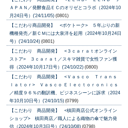
ＡＰＡＮ／発酵食品ＥＣのオリゼとコラボ（2024年10
月24日号）('24/11/05)
(0801)
【こだわり商品開発】 <ポケトーク> ５年ぶりの新
機種発売／新ＣＭには大泉洋を起用（2024年10月24日
号）('24/10/24)
(0801)
【こだわり 商品開発】 <３ｃａｒａｔオンライン
ストア> ３ｃａｒａｔ／スキマ雑貨で女性ファン獲
得（2024年10月17日号）('24/10/22)
(0800)
【こだわり 商品開発】 <Ｖａｓｃｏ Ｔｒａｎｓ
ｌａｔｏｒ> Ｖａｓｃｏ Ｅｌｅｃｔｏｒｏｎｉｃｓ
／精度９６％の翻訳機、ビジネスシーンに訴求（2024
年10月10日号）('24/10/15)
(0799)
【こだわり 商品開発】 <槙田商店公式オンライン
ショップ> 槙田商店／職人による織物の傘で魅力発
信（2024年10月3日号）('24/10/08)
(0798)