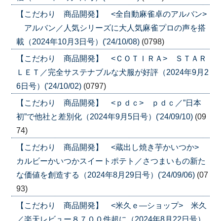
【こだわり 商品開発】 <全自動麻雀卓のアルバン>
アルバン／人気シリーズに大人気麻雀プロの声を搭
載（2024年10月3日号）('24/10/08)
(0798)
【こだわり 商品開発】 <ＣＯＴＩＲＡ> ＳＴＡＲ
ＬＥＴ／完全サステナブルな犬服が好評（2024年9月2
6日号）('24/10/02)
(0797)
【こだわり 商品開発】 <ｐｄｃ> ｐｄｃ／”日本
初”で他社と差別化（2024年9月5日号）('24/09/10)
(09
74)
【こだわり 商品開発】 <蔵出し焼き芋かいつか>
カルビーかいつかスイートポテト／さつまいもの新た
な価値を創造する（2024年8月29日号）('24/09/06)
(07
93)
【こだわり 商品開発】 <米久ｅ―ショップ> 米久
／楽天レビュー８７００件超に（2024年8月22日号）