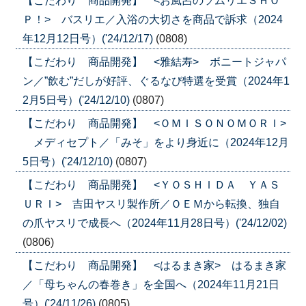
【こだわり 商品開発】 <お風呂のソムリエＳＨＯ
Ｐ！> バスリエ／入浴の大切さを商品で訴求（2024
年12月12日号）('24/12/17)
(0808)
【こだわり 商品開発】 <雅結寿> ボニートジャパ
ン／”飲む”だしが好評、ぐるなび特選を受賞（2024年1
2月5日号）('24/12/10)
(0807)
【こだわり 商品開発】 <ＯＭＩＳＯＮＯＭＯＲＩ>
メディセプト／「みそ」をより身近に（2024年12月
5日号）('24/12/10)
(0807)
【こだわり 商品開発】 <ＹＯＳＨＩＤＡ ＹＡＳ
ＵＲＩ> 吉田ヤスリ製作所／ＯＥＭから転換、独自
の爪ヤスリで成長へ（2024年11月28日号）('24/12/02)
(0806)
【こだわり 商品開発】 <はるまき家> はるまき家
／「母ちゃんの春巻き」を全国へ（2024年11月21日
号）('24/11/26)
(0805)