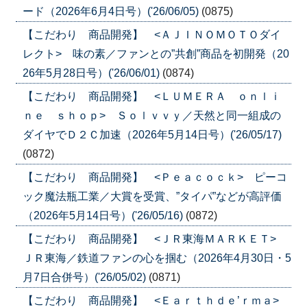
ード（2026年6月4日号）('26/06/05)
(0875)
【こだわり 商品開発】 <ＡＪＩＮＯＭＯＴＯダイ
レクト> 味の素／ファンとの”共創”商品を初開発（20
26年5月28日号）('26/06/01)
(0874)
【こだわり 商品開発】 <ＬＵＭＥＲＡ ｏｎｌｉ
ｎｅ ｓｈｏｐ> Ｓｏｌｖｖｙ／天然と同一組成の
ダイヤでＤ２Ｃ加速（2026年5月14日号）('26/05/17)
(0872)
【こだわり 商品開発】 <Ｐｅａｃｏｃｋ> ピーコ
ック魔法瓶工業／大賞を受賞、”タイパ”などが高評価
（2026年5月14日号）('26/05/16)
(0872)
【こだわり 商品開発】 <ＪＲ東海ＭＡＲＫＥＴ>
ＪＲ東海／鉄道ファンの心を掴む（2026年4月30日・5
月7日合併号）('26/05/02)
(0871)
【こだわり 商品開発】 <Ｅａｒｔｈｄｅ’ｒｍａ>