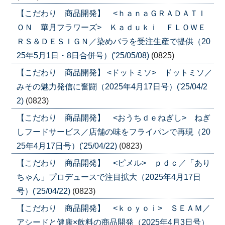
【こだわり 商品開発】 <ｈａｎａＧＲＡＤＡＴＩ
ＯＮ 華月フラワーズ> Ｋａｄｕｋｉ ＦＬＯＷＥ
ＲＳ＆ＤＥＳＩＧＮ／染めバラを受注生産で提供（20
25年5月1日・8日合併号）('25/05/08)
(0825)
【こだわり 商品開発】 <ドットミソ> ドットミソ／
みその魅力発信に奮闘（2025年4月17日号）('25/04/2
2)
(0823)
【こだわり 商品開発】 <おうちｄｅねぎし> ねぎ
しフードサービス／店舗の味をフライパンで再現（20
25年4月17日号）('25/04/22)
(0823)
【こだわり 商品開発】 <ピメル> ｐｄｃ／「あり
ちゃん」プロデュースで注目拡大（2025年4月17日
号）('25/04/22)
(0823)
【こだわり 商品開発】 <ｋｏｙｏｉ> ＳＥＡＭ／
アシードと健康×飲料の商品開発（2025年4月3日号）