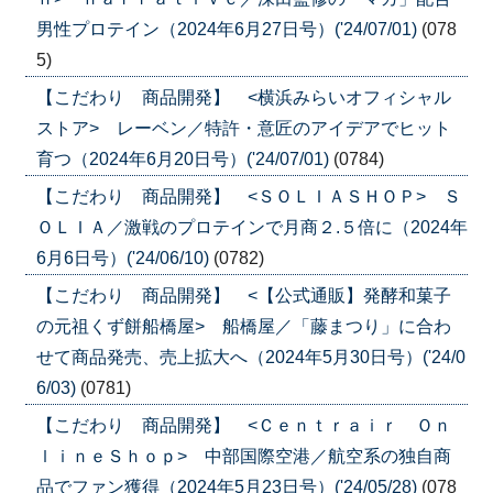
男性プロテイン（2024年6月27日号）('24/07/01)
(078
5)
【こだわり 商品開発】 <横浜みらいオフィシャル
ストア> レーベン／特許・意匠のアイデアでヒット
育つ（2024年6月20日号）('24/07/01)
(0784)
【こだわり 商品開発】 <ＳＯＬＩＡＳＨＯＰ> Ｓ
ＯＬＩＡ／激戦のプロテインで月商２.５倍に（2024年
6月6日号）('24/06/10)
(0782)
【こだわり 商品開発】 <【公式通販】発酵和菓子
の元祖くず餅船橋屋> 船橋屋／「藤まつり」に合わ
せて商品発売、売上拡大へ（2024年5月30日号）('24/0
6/03)
(0781)
【こだわり 商品開発】 <Ｃｅｎｔｒａｉｒ Ｏｎ
ｌｉｎｅＳｈｏｐ> 中部国際空港／航空系の独自商
品でファン獲得（2024年5月23日号）('24/05/28)
(078