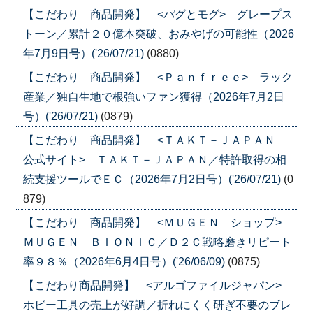
【こだわり 商品開発】 <パグとモグ> グレープス
トーン／累計２０億本突破、おみやげの可能性（2026
年7月9日号）('26/07/21)
(0880)
【こだわり 商品開発】 <Ｐａｎｆｒｅｅ> ラック
産業／独自生地で根強いファン獲得（2026年7月2日
号）('26/07/21)
(0879)
【こだわり 商品開発】 <ＴＡＫＴ－ＪＡＰＡＮ
公式サイト> ＴＡＫＴ－ＪＡＰＡＮ／特許取得の相
続支援ツールでＥＣ（2026年7月2日号）('26/07/21)
(0
879)
【こだわり 商品開発】 <ＭＵＧＥＮ ショップ>
ＭＵＧＥＮ ＢＩＯＮＩＣ／Ｄ２Ｃ戦略磨きリピート
率９８％（2026年6月4日号）('26/06/09)
(0875)
【こだわり商品開発】 <アルゴファイルジャパン>
ホビー工具の売上が好調／折れにくく研ぎ不要のブレ