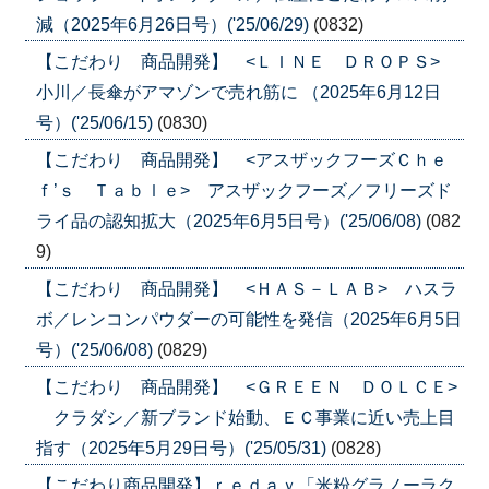
減（2025年6月26日号）('25/06/29)
(0832)
【こだわり 商品開発】 <ＬＩＮＥ ＤＲＯＰＳ>
小川／長傘がアマゾンで売れ筋に （2025年6月12日
号）('25/06/15)
(0830)
【こだわり 商品開発】 <アスザックフーズＣｈｅ
ｆ’ｓ Ｔａｂｌｅ> アスザックフーズ／フリーズド
ライ品の認知拡大（2025年6月5日号）('25/06/08)
(082
9)
【こだわり 商品開発】 <ＨＡＳ－ＬＡＢ> ハスラ
ボ／レンコンパウダーの可能性を発信（2025年6月5日
号）('25/06/08)
(0829)
【こだわり 商品開発】 <ＧＲＥＥＮ ＤＯＬＣＥ>
クラダシ／新ブランド始動、ＥＣ事業に近い売上目
指す（2025年5月29日号）('25/05/31)
(0828)
【こだわり商品開発】ｒｅｄａｙ「米粉グラノーラク