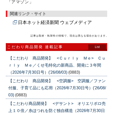
「アマゾン」
関連リンク・サイト
日本ネット経済新聞 ウェブメディア
記事は取材・執筆時の情報で、現在は異なる場合があります。
こだわり商品開発 連載記事
List
【こだわり 商品開発】 <Ｃｕｒｌｙ Ｍｅ> Ｃｕ
ｒｌｙ Ｍｅ／くせ毛特化の新商品、開発に３年間
（2026年7月30日号）('26/08/03)
(0883)
【こだわり 商品開発】 <空調服> 空調服／ファン
付服、子育て品にも応用（2026年7月30日号）('26/08/
03)
(0883)
【こだわり商品開発】 <デサント> オリエリポロ売
上１０倍／糸ほつれを防ぐ独自構造（2026年7月30日