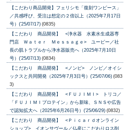
【こだわり商品開発】フェリシモ「復刻ワンピース」
／共感呼び、受注は想定の２倍以上（2025年7月17日
号）('25/07/17)
(0835)
【こだわり 商品開発】 <浄水器 水素水生成器専
門店 Ｗａｔｅｒ Ｍｅｓｓａｇｅ> ユーピー／社
長の肌トラブルから浄水器販売へ（2025年7月10日
号）('25/07/13)
(0834)
【こだわり 商品開発】 <ノンピ> ノンピ／オイシ
ックスと共同開発（2025年7月3日号）('25/07/06)
(083
3)
【こだわり 商品開発】 <ＦＵＪＩＭＩ> トリコ／
「ＦＵＪＩＭＩプロテイン」から新味、ＳＮＳや広告
で認知拡大へ（2025年6月26日号）('25/06/29)
(0832)
【こだわり 商品開発】 <Ｐｉｃａｒｄオンライン
ショップ> イオンサヴール／仏産にこだわりロス削