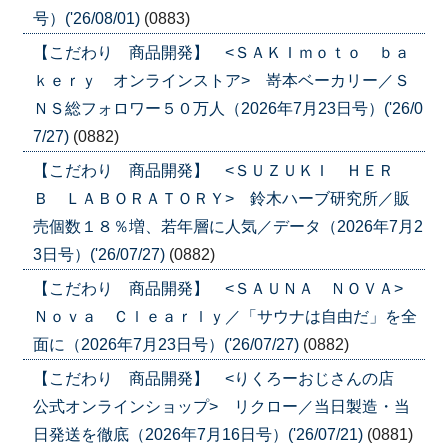
号）('26/08/01)
(0883)
【こだわり 商品開発】 <ＳＡＫＩｍｏｔｏ ｂａ
ｋｅｒｙ オンラインストア> 嵜本ベーカリー／Ｓ
ＮＳ総フォロワー５０万人（2026年7月23日号）('26/0
7/27)
(0882)
【こだわり 商品開発】 <ＳＵＺＵＫＩ ＨＥＲ
Ｂ ＬＡＢＯＲＡＴＯＲＹ> 鈴木ハーブ研究所／販
売個数１８％増、若年層に人気／データ（2026年7月2
3日号）('26/07/27)
(0882)
【こだわり 商品開発】 <ＳＡＵＮＡ ＮＯＶＡ>
Ｎｏｖａ Ｃｌｅａｒｌｙ／「サウナは自由だ」を全
面に（2026年7月23日号）('26/07/27)
(0882)
【こだわり 商品開発】 <りくろーおじさんの店
公式オンラインショップ> リクロー／当日製造・当
日発送を徹底（2026年7月16日号）('26/07/21)
(0881)