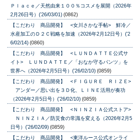
Ｐｌａｃｅ／天然由来１００％コスメを展開（2026年
2月26日号）('26/03/01)
(0862)
【こだわり 商品開発】 <女川さかな手帖> 鮮冷／
水産加工のＤ２Ｃ戦略を加速（2026年2月12日号）('2
6/02/14)
(0860)
【こだわり 商品開発】 <ＬＵＮＤＡＴＴＥ公式サ
イト> ＬＵＮＤＡＴＴＥ／「おなか守るパンツ」を
世界へ（2026年2月5日号）('26/02/10)
(0859)
【こだわり 商品開発】 <ＦＩＧＵＲＥ ＲＩＺＥ>
アンダー／思い出を３Ｄ化、ＬＩＮＥ活用が奏功
（2026年2月5日号）('26/02/10)
(0859)
【こだわり 商品開発】 <ＮＩＮＺＩＡ公式ストア>
ＮＩＮＺＩＡ／防災食の常識を変える（2026年2月5
日号）('26/02/09)
(0859)
【こだわり 商品開発】 <東洋ルース公式オンライ