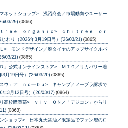
マネットショップ> 浅沼商会／市場動向やユーザー
/03/29)
(0866)
ｔｒｅｅ ｏｒｇａｎｉｃ> ｃｈｉｔｒｅｅ ｏｒ
（2026年3月19日号）('26/03/21)
(0865)
Ｌ> モンドデザイン／廃タイヤのアップサイクルバ
/03/21)
(0865)
Ｄ」公式オンラインストア> ＭＴＧ／リカバリー着
9日号）('26/03/20)
(0865)
スウェア ｎｏ―ｂｕ> キャンプ／ノーブラ訴求で
月12日号）('26/03/17)
(0864)
り高校購買部> ｖｉｖｉＯＮ／「デジコン」からリ
11)
(0863)
ンショップ> 日本丸天醤油／限定品でファン層のロ
'26/03/11)
(0863)