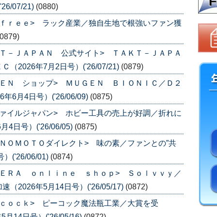
/07/21)
(0880)
ｆｒｅｅ> ラック産業／独自生地で根強いファン獲
(0879)
Ｔ－ＪＡＰＡＮ 公式サイト> ＴＡＫＴ－ＪＡＰＡ
26年7月2日号）('26/07/21)
(0879)
ＥＮ ショップ> ＭＵＧＥＮ ＢＩＯＮＩＣ／Ｄ２
月4日号）('26/06/09)
(0875)
ァイルジャパン> ホビー工具の売上が好調／折れに
号）('26/06/05)
(0875)
ＮＯＭＯＴＯダイレクト> 味の素／ファンとの”共
'26/06/01)
(0874)
ＥＲＡ ｏｎｌｉｎｅ ｓｈｏｐ> Ｓｏｌｖｖｙ／
26年5月14日号）('26/05/17)
(0872)
ｃｏｃｋ> ピーコック魔法瓶工業／大賞を受
14日号）('26/05/16)
(0872)